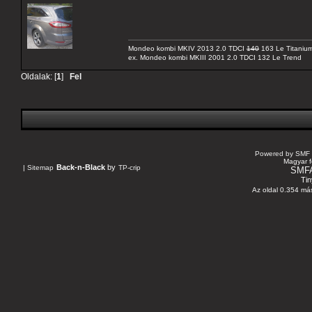
Mondeo kombi MKIV 2013 2.0 TDCI
140
163 Le Titaniu
ex. Mondeo kombi MKIII 2001 2.0 TDCI 132 Le Trend
Oldalak: [
1
]
Fel
Powered by SMF 
Magyar f
Back-n-Black
by
|
Sitemap
TP-crip
SMF
Tin
Az oldal 0.354 más