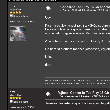
titta
Concorde Tab Play 16 Gb androi
Megszállott
«
Dátum:
2019.07.25 csütörtök, 21:39:40 »
Nem elérhető
Üdv.
Hozzászólások: 3584
Kicsit próbálok rendet rakni a kütyüs szekré
keressem hozzá, sajna ez nem micro usb-s. S
örülne neki, ingyen elvihető. Van hozzá egy m
Átvehető a szokásos helyeken: Pécel, X. XIV.
Ui: nem szeretném másnap jófogáson, egyéb h
Köszi
titta
Mondeo kombi MKIV 2013 2.0 TDCI
140
163 Le Titaniu
ex. Mondeo kombi MKIII 2001 2.0 TDCI 132 Le Trend
titta
Válasz: Concorde Tab Play 16 Gb 
Megszállott
«
Új hozzászólás #1 Dátum:
2019.07.26 pén
Nem elérhető
Jelentkeztek érte, augusztus közepéig foglalt
Hozzászólások: 3584