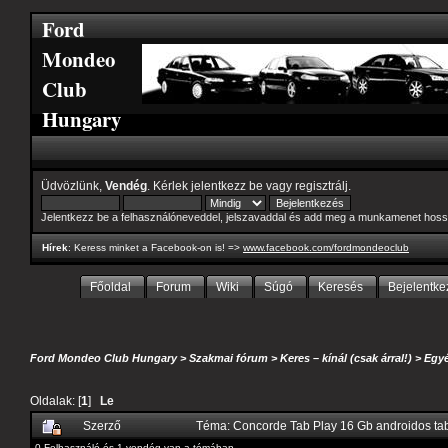
Ford
Mondeo
Club
Hungary
Üdvözlünk,
Vendég
. Kérlek
jelentkezz be
vagy
regisztrálj
.
Jelentkezz be a felhasználóneveddel, jelszavaddal és add meg a munkamenet hoss
Hírek
: Keress minket a Facebook-on is! =>
www.facebook.com/fordmondeoclub
Főoldal
Forum
Wiki
Súgó
Keresés
Bejelentke
Ford Mondeo Club Hungary
>
Szakmai fórum
>
Keres – kínál (csak árral!)
>
Egyé
Oldalak: [
1
]
Le
Szerző
Téma: Concorde Tab Play 16 Gb androidos tab
0 Felhasználó és 1 vendég van a témában