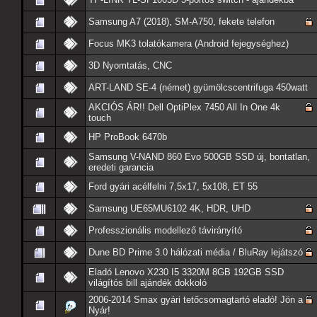
Samsung A7 (2018), SM-A750, fekete telefon
Focus MK3 tolatókamera (Android fejegységhez)
3D Nyomtatás, CNC
ART-LAND SE-4 (német) gyümölcscentrifuga 450watt
AKCIÓS ÁR!! Dell OptiPlex 7450 All In One 4k
touch
HP ProBook 6470b
Samsung V-NAND 860 Evo 500GB SSD új, bontatlan,
eredeti garancia
Ford gyári acélfelni 7,5x17, 5x108, ET 55
Samsung UE65MU6102 4K, HDR, UHD
Professzionális modellező távirányító
Dune BD Prime 3.0 hálózati média / BluRay lejátszó
Eladó Lenovo X230 I5 3320M 8GB 192GB SSD
világítós bill ajándék dokkoló
2006-2014 Smax gyári tetőcsomagtartó eladó! Jön a
Nyár!