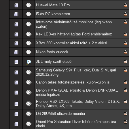
Huawei Mate 10 Pro
i5-ös PC kompletten
Infravörös távirányító izé mobilhoz (leginkább
szifon)
Kék LED-es háttérvilágítás Ford emblémához
XBox 360 kontroller akksi töltő + 2 x akksi
Nikon fotós cuccok
JBL mély szett eladó!
Samsung Galaxy S9+ Plus, kék, Dual SIM, gari
2020.12.28-ig
Canon teljes fotósfelszerelés, külön-külön is
Denon PMA-720AE erősítő & Denon DNP-730AE
média lejátszó
Pioneer VSX-LX303, fekete, Dolby Vision, DTS:X,
Dolby Atmos, 4K, stb.
LG 29UM58 ultrawide monitor
Orient Pro Saturation Diver fehér számlapos óra
eladó