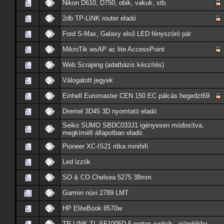
Nikon D610, D750, obik, vakuk, stb.
2db TP-LINK router eladó
Ford S-Max, Galaxy első LED fényszóró pár
MikroTik wsAP ac lite AccessPoint
Web Scraping (adatbázis készítés)
Válogatott jegyek
Einhell Euromaster CEN 150 EC pálcás hegedzt69
Dremel 3D45 3D nyomtató eladó
Seiko SUMO SBDC033J1 igényesen módosítva,
megkímélt állapotban eladó.
Pioneer XC-IS21 ritka minihifi
Led izzók
SO & CO Chelsea 5275 38mm
Garmin nüvi 2789 LMT
HP EliteBook 8570w
TP-LINK TL-SF1005D 5-portos switch - ajándékba