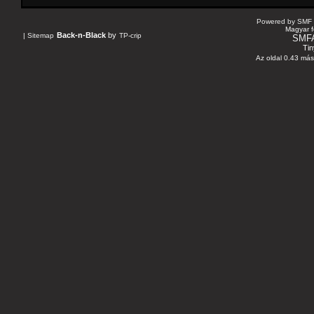
Powered by SMF 
Magyar f
Back-n-Black
by
|
Sitemap
TP-crip
SMF
Tin
Az oldal 0.43 máso