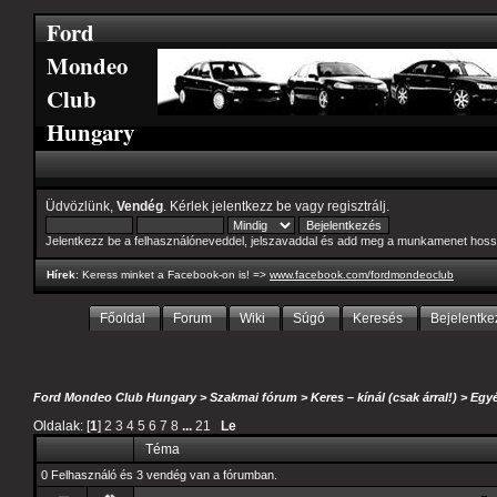
Ford
Mondeo
Club
Hungary
Üdvözlünk,
Vendég
. Kérlek
jelentkezz be
vagy
regisztrálj
.
Jelentkezz be a felhasználóneveddel, jelszavaddal és add meg a munkamenet hoss
Hírek
: Keress minket a Facebook-on is! =>
www.facebook.com/fordmondeoclub
Főoldal
Forum
Wiki
Súgó
Keresés
Bejelentke
Ford Mondeo Club Hungary
>
Szakmai fórum
>
Keres – kínál (csak árral!)
>
Egyé
Oldalak: [
1
]
2
3
4
5
6
7
8
...
21
Le
Téma
0 Felhasználó és 3 vendég van a fórumban.