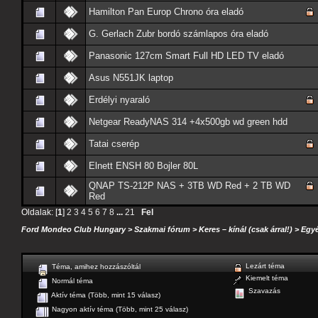
Hamilton Pan Europ Chrono óra eladó
G. Gerlach Zubr bordó számlapos óra eladó
Panasonic 127cm Smart Full HD LED TV eladó
Asus N551JK laptop
Erdélyi nyaraló
Netgear ReadyNAS 314 +4x500gb wd green hdd
Tatai cserép
Elnett ENSH 80 Bojler 80L
QNAP TS-212P NAS + 3TB WD Red + 2 TB WD
Red
Oldalak: [
1
]
2
3
4
5
6
7
8
...
21
Fel
Ford Mondeo Club Hungary
>
Szakmai fórum
>
Keres – kínál (csak árral!)
>
Egyé
Lezárt téma
Téma, amihez hozzászóltál
Kiemelt téma
Normál téma
Szavazás
Aktív téma (Több, mint 15 válasz)
Nagyon aktív téma (Több, mint 25 válasz)