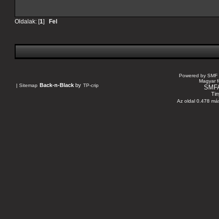
Oldalak: [
1
]
Fel
Powered by SMF 
Magyar f
Back-n-Black
by
|
Sitemap
TP-crip
SMF
Tin
Az oldal 0.478 más