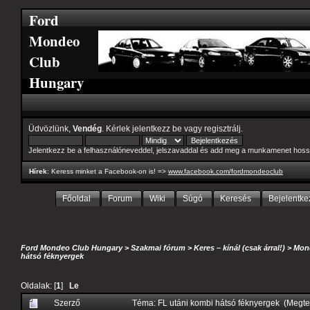
Ford
Mondeo
Club
Hungary
Üdvözlünk,
Vendég
. Kérlek
jelentkezz be
vagy
regisztrálj
.
Jelentkezz be a felhasználóneveddel, jelszavaddal és add meg a munkamenet hoss
Hírek
: Keress minket a Facebook-on is! =>
www.facebook.com/fordmondeoclub
Főoldal
Forum
Wiki
Súgó
Keresés
Bejelentke
Ford Mondeo Club Hungary
>
Szakmai fórum
>
Keres – kínál (csak árral!)
>
Mond
hátsó féknyergek
Oldalak: [
1
]
Le
Szerző
Téma: FL utáni kombi hátsó féknyergek (Megte