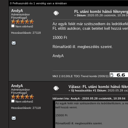
0 Felhasználó és 1 vendég van a témában
AndyA
FL utáni kombi hátsó féknyer
Adminisztrátor
«
Dátum:
2020.05.28 csütörtök, 10:39:0
Fórumfüggő
Az egyik felét már szétszedtem és ledrótkef
Nem elérhető
FL előtti autókon, csak betétet kell hozzá ven
Hozzászólások: 27118
15000 Ft
Rómaifürdő ill. megbeszélés szerint.
AndyA
Mk3 2.0/130LE TDCi Trend kombi 2006/11
AndyA
Válasz: FL utáni kombi hátsó fék
Adminisztrátor
«
Új hozzászólás #1 Dátum:
2020.05.28 csü
Fórumfüggő
Idézetet írta: AndyA - 2020.05.28 csütörtök, 10:39:04
Nem elérhető
Az egyik felét már szétszedtem és ledrótkeféztem, a m
kell hozzá venni.
Hozzászólások: 27118
15000 Ft
Rómaifürdő ill. megbeszélés szerint.