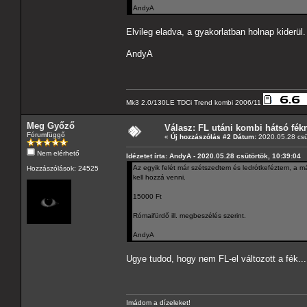
AndyA
Elvileg eladva, a gyakorlatban holnap kiderül.
AndyA
Mk3 2.0/130LE TDCi Trend kombi 2006/11
Meg Győző
Válasz: FL utáni kombi hátsó fék
Fórumfüggő
«
Új hozzászólás #2 Dátum:
2020.05.28 csü
Nem elérhető
Idézetet írta: AndyA - 2020.05.28 csütörtök, 10:39:04
Az egyik felét már szétszedtem és ledrótkeféztem, a m
Hozzászólások: 24525
kell hozzá venni.
15000 Ft
Rómaifürdő ill. megbeszélés szerint.
AndyA
Ugye tudod, hogy nem FL-el változott a fék...
Imádom a dízeleket!