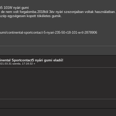
ct5 101W nyári gumi
 de nem volt forgalomba.2018tól 3év nyári szezonjaiban voltak használatban.
szép egységesen kopott tökéletes gumik.
umi/continental-sportcontact-5-nyari-235-50-r18-101-w-tl-2878906
inental Sportcontact5 nyári gumi eladó!
21.03.31 szerda, 17:16:32 »