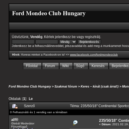
Ford Mondeo Club Hungary
Üdvözlünk,
Vendég
. Kérlek
jelentkezz be
vagy
regisztrálj
.
Jelentkezz be a felhasználóneveddel, jelszavaddal és add meg a munkamenet hoss
Hírek
: Keress minket a Facebook-on is! =>
www.facebook.com/fordmondeoclub
Főoldal
Forum
Wiki
Súgó
Keresés
Bejelentke
Ford Mondeo Club Hungary
>
Szakmai fórum
>
Keres – kínál (csak árral!)
>
Mond
Oldalak: [
1
]
Le
Szerző
Téma: 235/50/18" Continental Sportc
0 Felhasználó és 1 vendég van a témában
alf®
235/50/18" Conti
Globál Moderátor
«
Dátum:
2021.02.19 
Fórumfüggő