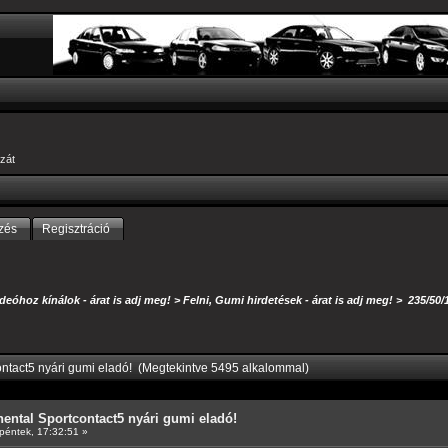
zát
zés
Regisztráció
eóhoz kínálok - árat is adj meg!
>
Felni, Gumi hirdetések - árat is adj meg!
>
235/50/
ontact5 nyári gumi eladó! (Megtekintve 5495 alkalommal)
nental Sportcontact5 nyári gumi eladó!
péntek, 17:32:51 »