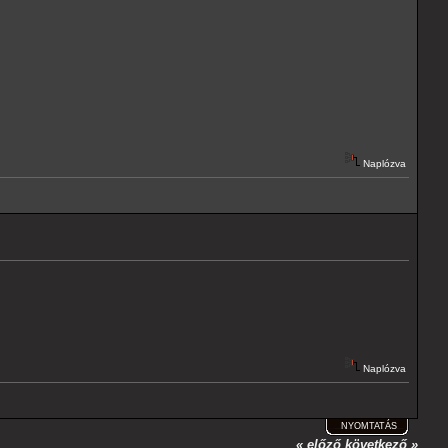
Naplózva
Naplózva
NYOMTATÁS
« előző
következő »