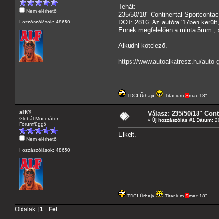
Tehát:
Nem elérhető
235/50/18" Continental Sportconta
DOT: 2816 Az autóra '17ben került,
Hozzászólások: 48650
Ennek megfelelően a minta 5mm , 
Alkudni kötelező.
https://www.autoalkatresz.hu/auto-g
TDCI Űrhajó
Titanium
S
max 18"
alf®
Válasz: 235/50/18" Cont
Globál Moderátor
«
Új hozzászólás #1 Dátum:
20
Fórumfüggő
Elkelt.
Nem elérhető
Hozzászólások: 48650
TDCI Űrhajó
Titanium
S
max 18"
Oldalak: [
1
]
Fel