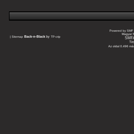
Powered by SMF 
Magyar f
Back-n-Black
by
|
Sitemap
TP-crip
SMF
Tin
Az oldal 0.496 más