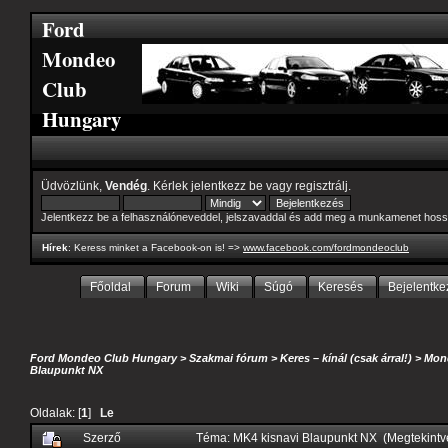
Ford
Mondeo
Club
Hungary
Üdvözlünk,
Vendég
. Kérlek
jelentkezz be
vagy
regisztrálj
.
Jelentkezz be a felhasználóneveddel, jelszavaddal és add meg a munkamenet hoss
Hírek
: Keress minket a Facebook-on is! =>
www.facebook.com/fordmondeoclub
Főoldal
Forum
Wiki
Súgó
Keresés
Bejelentke
Ford Mondeo Club Hungary
>
Szakmai fórum
>
Keres – kínál (csak árral!)
>
Mond
Blaupunkt NX
Oldalak: [
1
]
Le
Szerző
Téma: MK4 kisnavi Blaupunkt NX (Megtekintv