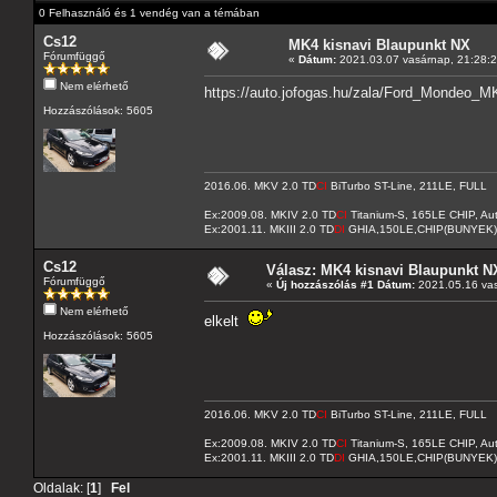
0 Felhasználó és 1 vendég van a témában
Cs12
MK4 kisnavi Blaupunkt NX
Fórumfüggő
«
Dátum:
2021.03.07 vasárnap, 21:28:2
Nem elérhető
https://auto.jofogas.hu/zala/Ford_Mondeo_
Hozzászólások: 5605
2016.06. MKV 2.0 TD
CI
BiTurbo ST-Line, 211LE, FULL
Ex:2009.08. MKIV 2.0 TD
CI
Titanium-S, 165LE CHIP, A
Ex:2001.11. MKIII 2.0 TD
DI
GHIA,150LE,CHIP(BUNYEK)
Cs12
Válasz: MK4 kisnavi Blaupunkt N
Fórumfüggő
«
Új hozzászólás #1 Dátum:
2021.05.16 vas
Nem elérhető
elkelt
Hozzászólások: 5605
2016.06. MKV 2.0 TD
CI
BiTurbo ST-Line, 211LE, FULL
Ex:2009.08. MKIV 2.0 TD
CI
Titanium-S, 165LE CHIP, A
Ex:2001.11. MKIII 2.0 TD
DI
GHIA,150LE,CHIP(BUNYEK)
Oldalak: [
1
]
Fel