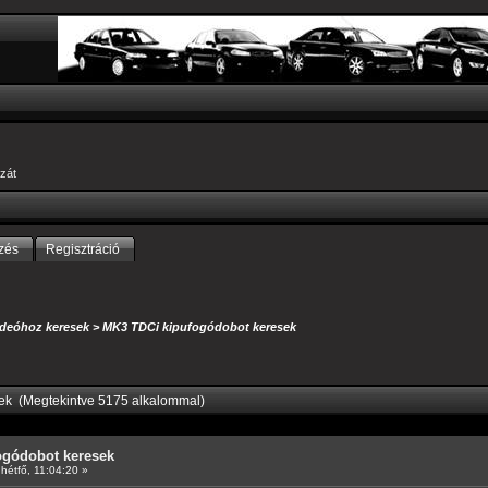
zát
zés
Regisztráció
deóhoz keresek
>
MK3 TDCi kipufogódobot keresek
ek (Megtekintve 5175 alkalommal)
ogódobot keresek
hétfő, 11:04:20 »