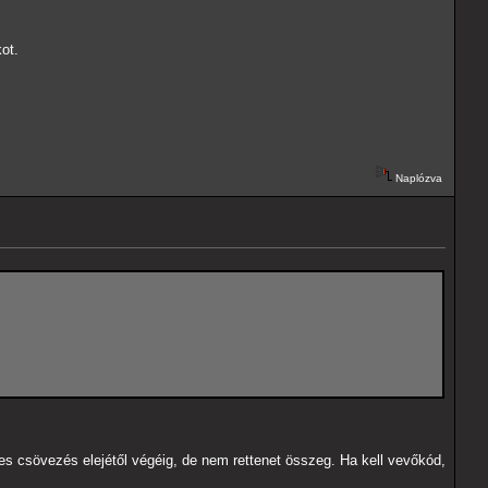
ot.
Naplózva
es csövezés elejétől végéig, de nem rettenet összeg. Ha kell vevőkód,