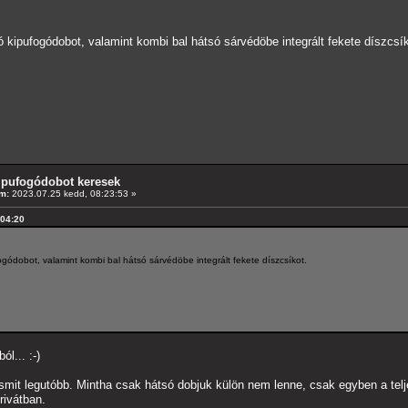
 kipufogódobot, valamint kombi bal hátsó sárvédöbe integrált fekete díszcsík
ipufogódobot keresek
m:
2023.07.25 kedd, 08:23:53 »
:04:20
gódobot, valamint kombi bal hátsó sárvédöbe integrált fekete díszcsíkot.
l... :-)
esmit legutóbb. Mintha csak hátsó dobjuk külön nem lenne, csak egyben a telj
rivátban.