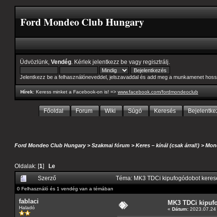
Ford Mondeo Club Hungary
Üdvözlünk,
Vendég
. Kérlek
jelentkezz be
vagy
regisztrálj
.
Jelentkezz be a felhasználóneveddel, jelszavaddal és add meg a munkamenet hoss
Hírek
: Keress minket a Facebook-on is! =>
www.facebook.com/fordmondeoclub
Főoldal
Forum
Wiki
Súgó
Keresés
Bejelentke
Ford Mondeo Club Hungary
>
Szakmai fórum
>
Keres – kínál (csak árral!)
>
Mon
Oldalak: [
1
]
Le
Szerző
Téma: MK3 TDCi kipufogódobot keres
0 Felhasználó és 1 vendég van a témában
fablaci
MK3 TDCi kipuf
Haladó
«
Dátum:
2023.07.24 