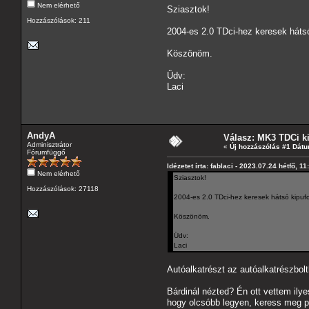
Nem elérhető
Sziasztok!
Hozzászólások: 211
2004-es 2.0 TDci-hez keresek hátsó
Köszönöm.
Üdv:
Laci
AndyA
Válasz: MK3 TDCi k
Adminisztrátor
«
Új hozzászólás #1 Dátu
Fórumfüggő
Idézetet írta: fablaci - 2023.07.24 hétfő, 11
Nem elérhető
Sziasztok!
Hozzászólások: 27118
2004-es 2.0 TDci-hez keresek hátsó kipufo
Köszönöm.
Üdv:
Laci
Autóalkatrészt az autóalkatrészboltbó
Bárdinál nézted? Én ott vettem ily
hogy olcsóbb legyen, keress meg p