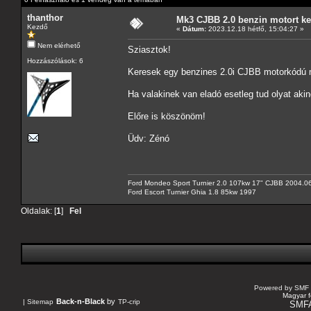
thanthor
Mk3 CJBB 2.0 benzin motort ke
Kezdő
«
Dátum:
2023.12.18 hétfő, 15:04:27 »
Nem elérhető
Sziasztok!
Hozzászólások: 6
Keresek egy benzines 2.0i CJBB motorkódú 
Ha valakinek van eladó esetleg tud olyat ak
Előre is köszönöm!
Üdv: Zénó
Ford Mondeo Sport Turnier 2.0 107kw 17" CJBB 2004.06
Ford Escort Turnier Ghia 1.8 85kw 1997
Oldalak: [
1
]
Fel
Powered by SMF 
Magyar f
Back-n-Black
by
|
Sitemap
TP-crip
SMF