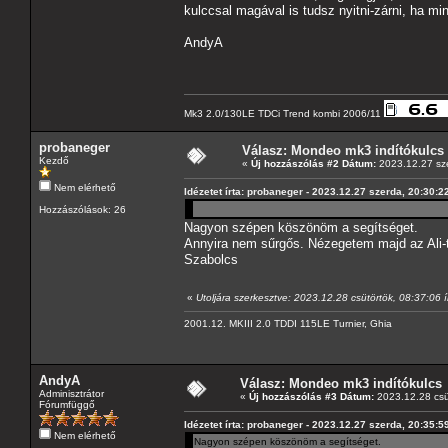
kulccsal magával is tudsz nyitni-zárni, ha m
AndyA
Mk3 2.0/130LE TDCi Trend kombi 2006/11
probaneger
Válasz: Mondeo mk3 indítókulcs
Kezdő
«
Új hozzászólás #2 Dátum:
2023.12.27 sze
Nem elérhető
Idézetet írta: probaneger - 2023.12.27 szerda, 20:30:2
Hozzászólások: 26
Nagyon szépen köszönöm a segítséget.
Annyira nem sűrgős. Nézegetem majd az Ali-t
Szabolcs
«
Utoljára szerkesztve: 2023.12.28 csütörtök, 08:37:06 
2001.12. MKIII 2.0 TDDI 115LE Turnier, Ghia
AndyA
Válasz: Mondeo mk3 indítókulcs
Adminisztrátor
«
Új hozzászólás #3 Dátum:
2023.12.28 csü
Fórumfüggő
Idézetet írta: probaneger - 2023.12.27 szerda, 20:35:5
Nem elérhető
Nagyon szépen köszönöm a segítséget.