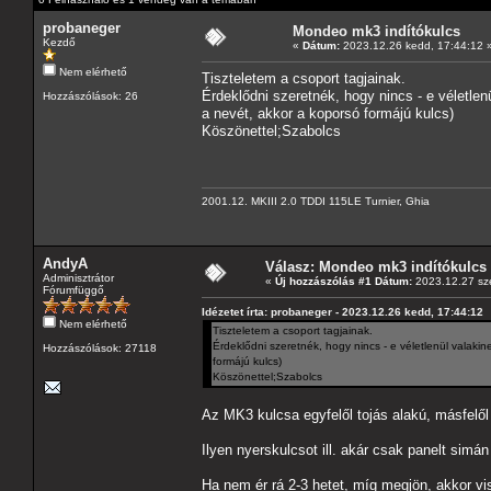
probaneger
Mondeo mk3 indítókulcs
Kezdő
«
Dátum:
2023.12.26 kedd, 17:44:12 
Nem elérhető
Tiszteletem a csoport tagjainak.
Érdeklődni szeretnék, hogy nincs - e véletlen
Hozzászólások: 26
a nevét, akkor a koporsó formájú kulcs)
Köszönettel;Szabolcs
2001.12. MKIII 2.0 TDDI 115LE Turnier, Ghia
AndyA
Válasz: Mondeo mk3 indítókulcs
Adminisztrátor
«
Új hozzászólás #1 Dátum:
2023.12.27 sze
Fórumfüggő
Idézetet írta: probaneger - 2023.12.26 kedd, 17:44:12
Nem elérhető
Tiszteletem a csoport tagjainak.
Érdeklődni szeretnék, hogy nincs - e véletlenül valakin
Hozzászólások: 27118
formájú kulcs)
Köszönettel;Szabolcs
Az MK3 kulcsa egyfelől tojás alakú, másfelől
Ilyen nyerskulcsot ill. akár csak panelt simán
Ha nem ér rá 2-3 hetet, míg megjön, akkor vi