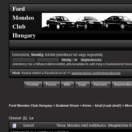
Ford
Mondeo
Club
Hungary
Üdvözlünk,
Vendég
. Kérlek
jelentkezz be
vagy
regisztrálj
.
Jelentkezz be a felhasználóneveddel, jelszavaddal és add meg a munkamenet hoss
Hírek
: Keress minket a Facebook-on is! =>
www.facebook.com/fordmondeoclub
Főoldal
Forum
Wiki
Súgó
Keresés
Bejelentke
Ford Mondeo Club Hungary
>
Szakmai fórum
>
Keres – kínál (csak árral!)
>
Mon
Oldalak: [
1
]
Le
Szerző
Téma: Mondeo mk3 indítókulcs (Megtekintve 6
0 Felhasználó és 1 vendég van a témában