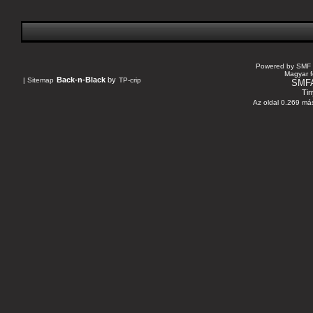
Powered by SMF 
Magyar f
Back-n-Black
by
|
Sitemap
TP-crip
SMF
Tin
Az oldal 0.269 más