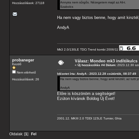
Annyira nem sűrgős. Nézegetem majd az Ali-t.
Hozzászólások: 27118
Szabolcs
Ha nem vagy biztos benne, hogy amit kinztél, a
AndyA
Mk3 2.0/130LE TDCi Trend kombi 2006/11
probaneger
Válasz: Mondeo mk3 indítókulcs
Kezdő
«
Új hozzászólás #4 Dátum:
2023.12.30 szo
Nem elérhető
Idézetet írta: AndyA - 2023.12.28 csütörtök, 08:37:49
Ha nem vagy biztos benne, hogy amit kinztél, az tutti jó
Hozzászólások: 26
AndyA
Előre is köszönöm a segítséget!
Ezúton kívánok Boldog Új Évet!
2001.12. MKIII 2.0 TDDI 115LE Turnier, Ghia
Oldalak: [
1
]
Fel