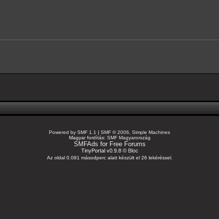
Powered by SMF 1.1
|
SMF © 2006, Simple Machines
Magyar fordítás:
SMF Magyarország
SMFAds
for
Free Forums
TinyPortal v0.9.8 ©
Bloc
Az oldal 0.081 másodperc alatt készült el 26 lekéréssel.