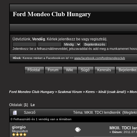
Ford Mondeo Club Hungary
Üdvözlünk,
Vendég
. Kérlek
jelentkezz be
vagy
regisztrálj
.
Jelentkezz be a felhasználóneveddel, jelszavaddal és add meg a munkamenet hoss
Hírek
: Keress minket a Facebook-on is! =>
www.facebook.com/fordmondeoclub
Főoldal
Forum
Wiki
Súgó
Keresés
Bejelentke
Ford Mondeo Club Hungary
>
Szakmai fórum
>
Keres – kínál (csak árral!)
>
Mond
Oldalak: [
1
]
Le
Szerző
Téma: MKIII. TDCI lendkerék (Megtek
0 Felhasználó és 1 vendég van a témában
giorgio
MKIII. TDCI le
Megszállott
«
Dátum:
2011.07.0