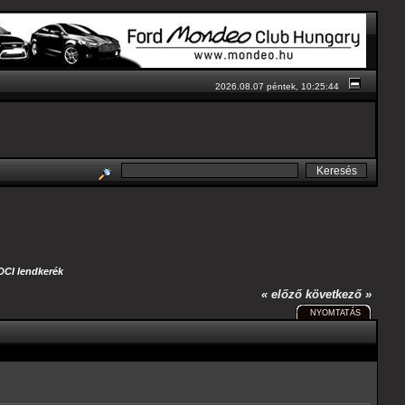
2026.08.07 péntek, 10:25:44
TDCI lendkerék
« előző
következő »
NYOMTATÁS