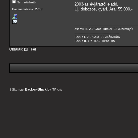
Nem elérhető
2003-as évjárattól eladó.
Új, dobozos, gyári. Ára: 55.000.-
Hozzászólások: 2753
ex: MK II. 2.0 Ghia Turnier '98 /Ezüstnyíl/
------------------------------------------------
Focus I. 2.0 Ghia '02 /Kékvillám/
Focus II. 1.6 TDCI Trend '05
Oldalak: [
1
]
Fel
Back-n-Black
by
|
Sitemap
TP-crip