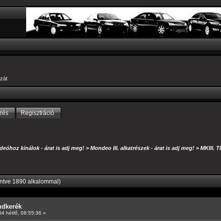
zát
zés
Regisztráció
eóhoz kínálok - árat is adj meg!
>
Mondeo III. alkatrészek - árat is adj meg!
>
MKIII. 
intve 1890 alkalommal)
ndkerék
4 hétfő, 08:55:36 »