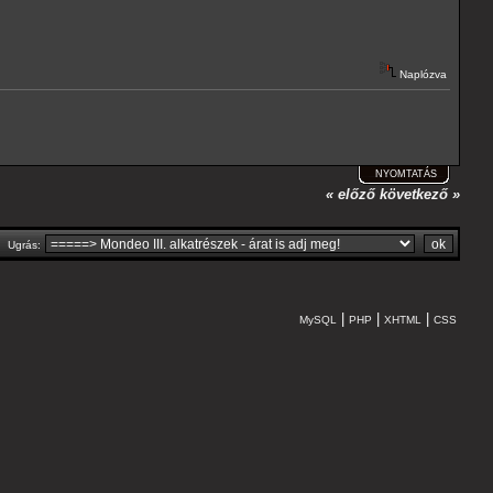
Naplózva
NYOMTATÁS
« előző
következő »
Ugrás:
|
|
|
MySQL
PHP
XHTML
CSS