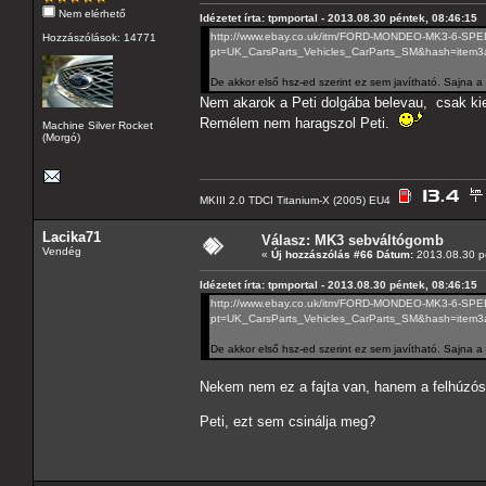
Nem elérhető
Idézetet írta: tpmportal - 2013.08.30 péntek, 08:46:15
http://www.ebay.co.uk/itm/FORD-MONDEO-MK3-6-S
Hozzászólások: 14771
pt=UK_CarsParts_Vehicles_CarParts_SM&hash=item
De akkor első hsz-ed szerint ez sem javítható. Sajna a
Nem akarok a Peti dolgába belevau, csak kieg
Remélem nem haragszol Peti.
Machine Silver Rocket
(Morgó)
MKIII 2.0 TDCI Titanium-X (2005) EU4
Lacika71
Válasz: MK3 sebváltógomb
Vendég
«
Új hozzászólás #66 Dátum:
2013.08.30 pé
Idézetet írta: tpmportal - 2013.08.30 péntek, 08:46:15
http://www.ebay.co.uk/itm/FORD-MONDEO-MK3-6-S
pt=UK_CarsParts_Vehicles_CarParts_SM&hash=item
De akkor első hsz-ed szerint ez sem javítható. Sajna a
Nekem nem ez a fajta van, hanem a felhúzós
Peti, ezt sem csinálja meg?