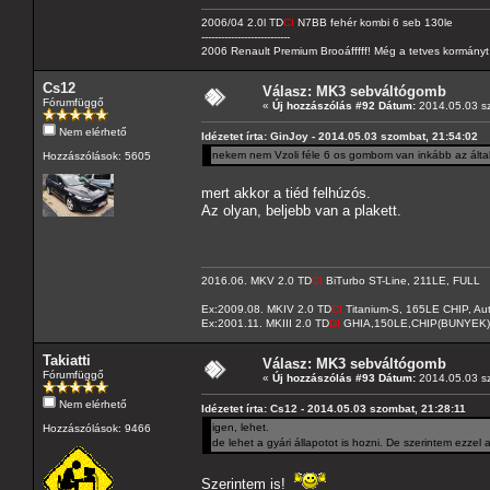
2006/04 2.0l TD
CI
N7BB fehér kombi 6 seb 130le
---------------------------
2006 Renault Premium Brooáfffff! Még a tetves kormányt s
Cs12
Válasz: MK3 sebváltógomb
Fórumfüggő
«
Új hozzászólás #92 Dátum:
2014.05.03 sz
Nem elérhető
Idézetet írta: GinJoy - 2014.05.03 szombat, 21:54:02
nekem nem Vzoli féle 6 os gombom van inkább az általa
Hozzászólások: 5605
mert akkor a tiéd felhúzós.
Az olyan, beljebb van a plakett.
2016.06. MKV 2.0 TD
CI
BiTurbo ST-Line, 211LE, FULL
Ex:2009.08. MKIV 2.0 TD
CI
Titanium-S, 165LE CHIP, A
Ex:2001.11. MKIII 2.0 TD
DI
GHIA,150LE,CHIP(BUNYEK)
Takiatti
Válasz: MK3 sebváltógomb
Fórumfüggő
«
Új hozzászólás #93 Dátum:
2014.05.03 sz
Nem elérhető
Idézetet írta: Cs12 - 2014.05.03 szombat, 21:28:11
igen, lehet.
Hozzászólások: 9466
de lehet a gyári állapotot is hozni. De szerintem ezzel 
Szerintem is!