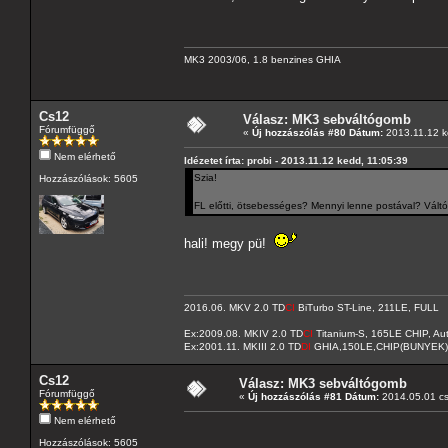
MK3 2003/06, 1.8 benzines GHIA
Cs12
Válasz: MK3 sebváltógomb
Fórumfüggő
«
Új hozzászólás #80 Dátum:
2013.11.12 k
Nem elérhető
Idézetet írta: probi - 2013.11.12 kedd, 11:05:39
Szia!
Hozzászólások: 5605
FL előtti, ötsebességes? Mennyi lenne postával? Vált
hali! megy pü!
2016.06. MKV 2.0 TD
CI
BiTurbo ST-Line, 211LE, FULL
Ex:2009.08. MKIV 2.0 TD
CI
Titanium-S, 165LE CHIP, A
Ex:2001.11. MKIII 2.0 TD
DI
GHIA,150LE,CHIP(BUNYEK)
Cs12
Válasz: MK3 sebváltógomb
Fórumfüggő
«
Új hozzászólás #81 Dátum:
2014.05.01 cs
Nem elérhető
Hozzászólások: 5605