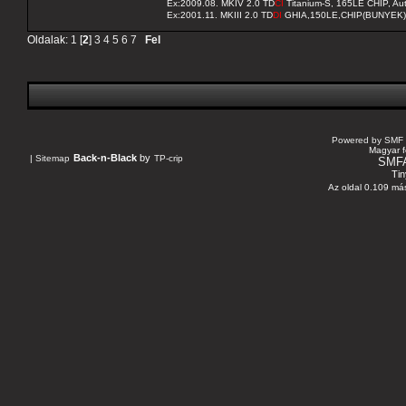
Ex:2009.08. MKIV 2.0 TD
CI
Titanium-S, 165LE CHIP, A
Ex:2001.11. MKIII 2.0 TD
DI
GHIA,150LE,CHIP(BUNYEK)
Oldalak:
1
[
2
]
3
4
5
6
7
Fel
Powered by SMF 
Magyar f
Back-n-Black
by
|
Sitemap
TP-crip
SMF
Tin
Az oldal 0.109 más