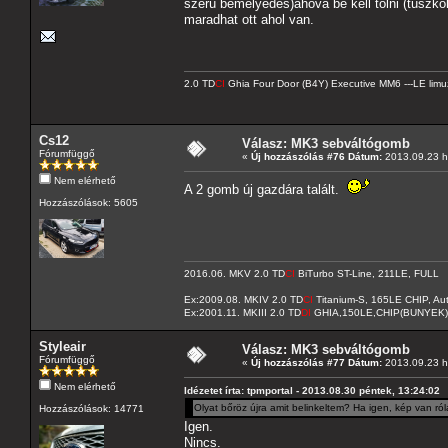
szerü bemélyedés)ahová be kell tolni (tuszkol
maradhat ott ahol van.
2.0 TD
CI
Ghia Four Door (B4Y) Executive MM6 ---LE limu
Cs12
Válasz: MK3 sebváltógomb
Fórumfüggő
«
Új hozzászólás #76 Dátum:
2013.09.23 hé
Nem elérhető
A 2 gomb új gazdára talált.
Hozzászólások: 5605
2016.06. MKV 2.0 TD
CI
BiTurbo ST-Line, 211LE, FULL
Ex:2009.08. MKIV 2.0 TD
CI
Titanium-S, 165LE CHIP, A
Ex:2001.11. MKIII 2.0 TD
DI
GHIA,150LE,CHIP(BUNYEK)
Styleair
Válasz: MK3 sebváltógomb
Fórumfüggő
«
Új hozzászólás #77 Dátum:
2013.09.23 hé
Nem elérhető
Idézetet írta: tpmportal - 2013.08.30 péntek, 13:24:02
Olyat bőröz újra amit belinkeltem? Ha igen, kép van r
Hozzászólások: 14771
Igen.
Nincs.