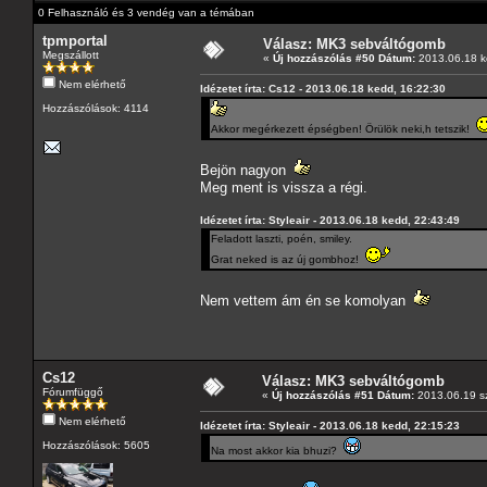
0 Felhasználó és 3 vendég van a témában
tpmportal
Válasz: MK3 sebváltógomb
Megszállott
«
Új hozzászólás #50 Dátum:
2013.06.18 k
Nem elérhető
Idézetet írta: Cs12 - 2013.06.18 kedd, 16:22:30
Hozzászólások: 4114
Akkor megérkezett épségben! Örülök neki,h tetszik!
Bejön nagyon
Meg ment is vissza a régi.
Idézetet írta: Styleair - 2013.06.18 kedd, 22:43:49
Feladott laszti, poén, smiley.
Grat neked is az új gombhoz!
Nem vettem ám én se komolyan
Cs12
Válasz: MK3 sebváltógomb
Fórumfüggő
«
Új hozzászólás #51 Dátum:
2013.06.19 sz
Nem elérhető
Idézetet írta: Styleair - 2013.06.18 kedd, 22:15:23
Hozzászólások: 5605
Na most akkor kia bhuzi?