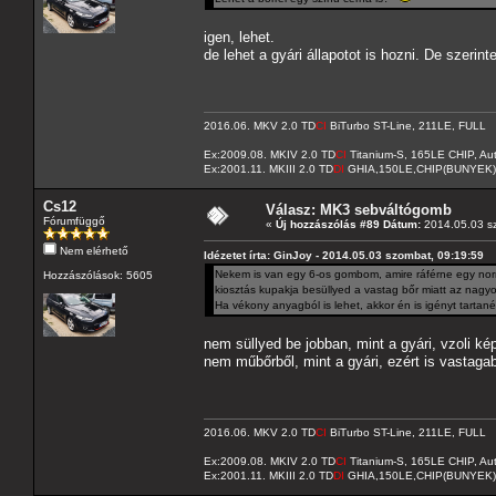
igen, lehet.
de lehet a gyári állapotot is hozni. De szerin
2016.06. MKV 2.0 TD
CI
BiTurbo ST-Line, 211LE, FULL
Ex:2009.08. MKIV 2.0 TD
CI
Titanium-S, 165LE CHIP, A
Ex:2001.11. MKIII 2.0 TD
DI
GHIA,150LE,CHIP(BUNYEK)
Cs12
Válasz: MK3 sebváltógomb
Fórumfüggő
«
Új hozzászólás #89 Dátum:
2014.05.03 sz
Nem elérhető
Idézetet írta: GinJoy - 2014.05.03 szombat, 09:19:59
Nekem is van egy 6-os gombom, amire ráférne egy nor
Hozzászólások: 5605
kiosztás kupakja besüllyed a vastag bőr miatt az nagyo
Ha vékony anyagból is lehet, akkor én is igényt tartané
nem süllyed be jobban, mint a gyári, vzoli k
nem műbőrből, mint a gyári, ezért is vastaga
2016.06. MKV 2.0 TD
CI
BiTurbo ST-Line, 211LE, FULL
Ex:2009.08. MKIV 2.0 TD
CI
Titanium-S, 165LE CHIP, A
Ex:2001.11. MKIII 2.0 TD
DI
GHIA,150LE,CHIP(BUNYEK)