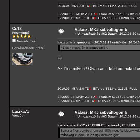
2016.06. MKV 2.0 TD
CI
BiTurbo ST-Line, 211LE, FULL
Ex:2009.08. MKIV 2.0 TD
CI
Titanium-S, 165LE CHIP, A
Ex:2001.11. MKIII 2.0 TD
DI
GHIA,150LE,CHIP(BUNYEK)
Cs12
Válasz: MK3 sebváltógomb
Fórumfüggő
«
Új hozzászólás #62 Dátum:
2013.08.29 cs
Nem elérhető
Idézetet írta: tpmportal - 2013.08.29 csütörtök, 20:24:
F1-es hatosra én is beneveznék.
Hozzászólások: 5605
Hi!
Az f1es milyen? Olyan amit küldtem neked 
2016.06. MKV 2.0 TD
CI
BiTurbo ST-Line, 211LE, FULL
Ex:2009.08. MKIV 2.0 TD
CI
Titanium-S, 165LE CHIP, A
Ex:2001.11. MKIII 2.0 TD
DI
GHIA,150LE,CHIP(BUNYEK)
Lacika71
Válasz: MK3 sebváltógomb
Vendég
«
Új hozzászólás #63 Dátum:
2013.08.29 cs
Idézetet írta: Cs12 - 2013.08.29 csütörtök, 20:37:03
Sajna a fl-es gombot nem csinálják meg. Az bizony kuk
műanyag kupak. De az úgy nem az igazi.