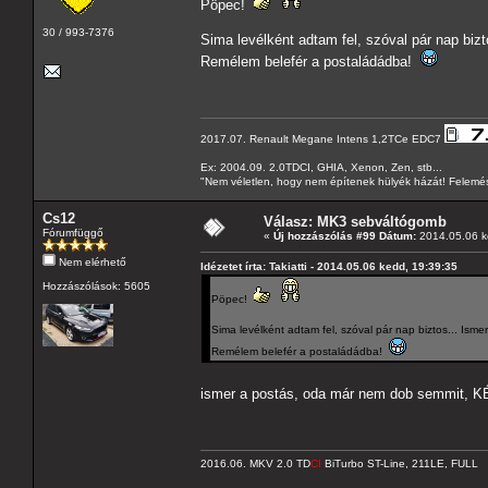
Pöpec!
30 / 993-7376
Sima levélként adtam fel, szóval pár nap bizto
Remélem belefér a postaládádba!
2017.07. Renault Megane Intens 1,2TCe EDC7
Ex: 2004.09. 2.0TDCI, GHIA, Xenon, Zen, stb...
"Nem véletlen, hogy nem építenek hülyék házát! Felemés
Cs12
Válasz: MK3 sebváltógomb
Fórumfüggő
«
Új hozzászólás #99 Dátum:
2014.05.06 k
Nem elérhető
Idézetet írta: Takiatti - 2014.05.06 kedd, 19:39:35
Hozzászólások: 5605
Pöpec!
Sima levélként adtam fel, szóval pár nap biztos... Ismerv
Remélem belefér a postaládádba!
ismer a postás, oda már nem dob semmit,
2016.06. MKV 2.0 TD
CI
BiTurbo ST-Line, 211LE, FULL