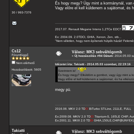
És hogy megy? Úgy mint a kormánynál, van cs
Vagy előre el kell küldenem a sajátomat, és 
30 / 993-7376
2017.07. Renault Megane Intens 1,2TCe EDC7
Ex: 2004.09. 2.0TDCI, GHIA, Xenon, Zen, stb...
"Nem véletlen, hogy nem építenek hülyék házát! Felemés
Cs12
Válasz: MK3 sebváltógomb
Fórumfüggő
«
Új hozzászólás #94 Dátum:
2014.05.03 sz
Nem elérhető
Idézetet írta: Takiatti - 2014.05.03 szombat, 22:19:16
Hozzászólások: 5605
Szerintem is!
És hogy megy? Elküldöm a gombot, vagy úgy mint a korm
Vagy előre el kell küldenem a sajátomat, és ha elkészü
megy pü.
2016.06. MKV 2.0 TD
CI
BiTurbo ST-Line, 211LE, FULL
Ex:2009.08. MKIV 2.0 TD
CI
Titanium-S, 165LE CHIP, A
Ex:2001.11. MKIII 2.0 TD
DI
GHIA,150LE,CHIP(BUNYEK)
Takiatti
Válasz: MK3 sebváltógomb