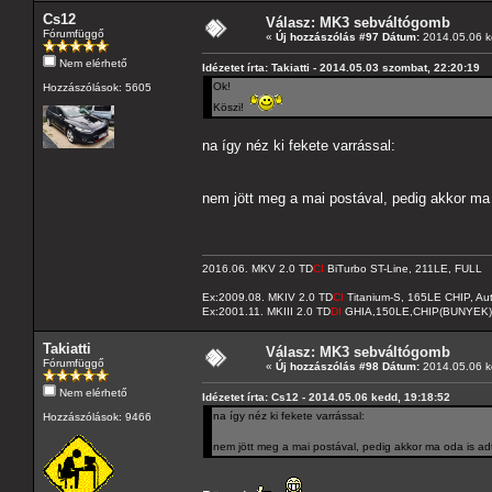
Cs12
Válasz: MK3 sebváltógomb
Fórumfüggő
«
Új hozzászólás #97 Dátum:
2014.05.06 k
Nem elérhető
Idézetet írta: Takiatti - 2014.05.03 szombat, 22:20:19
Ok!
Hozzászólások: 5605
Köszi!
na így néz ki fekete varrással:
nem jött meg a mai postával, pedig akkor ma
2016.06. MKV 2.0 TD
CI
BiTurbo ST-Line, 211LE, FULL
Ex:2009.08. MKIV 2.0 TD
CI
Titanium-S, 165LE CHIP, A
Ex:2001.11. MKIII 2.0 TD
DI
GHIA,150LE,CHIP(BUNYEK)
Takiatti
Válasz: MK3 sebváltógomb
Fórumfüggő
«
Új hozzászólás #98 Dátum:
2014.05.06 k
Nem elérhető
Idézetet írta: Cs12 - 2014.05.06 kedd, 19:18:52
na így néz ki fekete varrással:
Hozzászólások: 9466
nem jött meg a mai postával, pedig akkor ma oda is ad