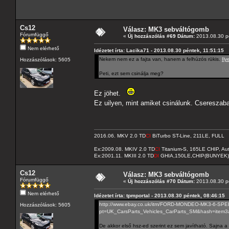
Cs12
Válasz: MK3 sebváltógomb
Fórumfüggő
«
Új hozzászólás #69 Dátum:
2013.08.30 pé
Nem elérhető
Idézetet írta: Lacika71 - 2013.08.30 péntek, 11:51:15
Nekem nem ez a fajta van, hanem a felhúzós rükis.
Ily
Hozzászólások: 5605
Peti, ezt sem csinálja meg?
Ez jöhet.
Ez uilyen, mint amiket csinálunk. Csereszab
2016.06. MKV 2.0 TD
CI
BiTurbo ST-Line, 211LE, FULL
Ex:2009.08. MKIV 2.0 TD
CI
Titanium-S, 165LE CHIP, A
Ex:2001.11. MKIII 2.0 TD
DI
GHIA,150LE,CHIP(BUNYEK)
Cs12
Válasz: MK3 sebváltógomb
Fórumfüggő
«
Új hozzászólás #70 Dátum:
2013.08.30 pé
Nem elérhető
Idézetet írta: tpmportal - 2013.08.30 péntek, 08:46:15
http://www.ebay.co.uk/itm/FORD-MONDEO-MK3-6-S
Hozzászólások: 5605
pt=UK_CarsParts_Vehicles_CarParts_SM&hash=item
De akkor első hsz-ed szerint ez sem javítható. Sajna a