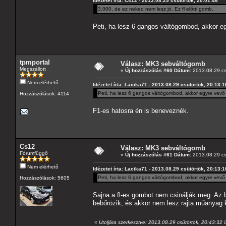
Idézetet írta: Cs12 - 2013.08.29 csütörtök, 20:01:46
3.000, de ez neked nem lesz jó. Ez fl előtti gomb.
Peti, ha lesz 6 gangos váltógombod, akkor e
tpmportal
Válasz: MK3 sebváltógomb
Megszállott
«
Új hozzászólás #60 Dátum:
2013.08.29 cs
Nem elérhető
Idézetet írta: Lacika71 - 2013.08.29 csütörtök, 20:13:1
Peti, ha lesz 6 gangos váltógombod, akkor egyre vevő
Hozzászólások: 4114
F1-es hatosra én is beneveznék.
Cs12
Válasz: MK3 sebváltógomb
Fórumfüggő
«
Új hozzászólás #61 Dátum:
2013.08.29 cs
Nem elérhető
Idézetet írta: Lacika71 - 2013.08.29 csütörtök, 20:13:1
Peti, ha lesz 6 gangos váltógombod, akkor egyre vevő
Hozzászólások: 5605
Sajna a fl-es gombot nem csinálják meg. Az 
bebőrözik, és akkor nem lesz rajta műanyag 
«
Utoljára szerkesztve: 2013.08.29 csütörtök, 20:43:32 