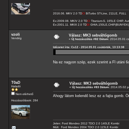
2016.06. MKV 2.0 TD
CI
BiTurbo ST-Line, 211LE, FULL
Ex:2009.08. MKIV 2.0 TD
CI
Titanium-S, 165LE CHIP, A
Ex:2001.11. MKIII 2.0 TD
DI
GHIA,150LE,CHIP(BUNYEK)
vzoli
Válasz: MK3 sebváltógomb
Vendég
«
Új hozzászólás #82 Dátum:
2014.05.01 cs
Idézetet írta: Cs12 - 2014.05.01 csütörtök, 13:13:38
Na ez nagyon szép, ezek szerint a Fl utáni 
T0aD
Válasz: MK3 sebváltógomb
Haladó
«
Új hozzászólás #83 Dátum:
2014.05.02 pé
Nem elérhető
Ahogy látom kelendő lesz ez a fajta gomb. Ö
Hozzászólások: 284
Jelen: Ford Mondeo 2012 TDCI 2.0 140LE Kombi
Múlt: Ford Mondeo 2004 TDCI 2.0 115LE Kombi