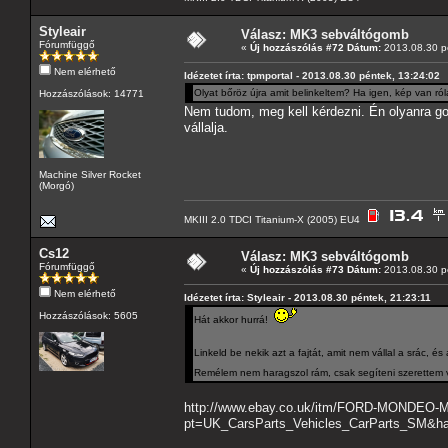
Styleair
Válasz: MK3 sebváltógomb
Fórumfüggő
«
Új hozzászólás #72 Dátum:
2013.08.30 pé
Nem elérhető
Idézetet írta: tpmportal - 2013.08.30 péntek, 13:24:02
Olyat bőröz újra amit belinkeltem? Ha igen, kép van r
Hozzászólások: 14771
Nem tudom, meg kell kérdezni. Én olyanra gon
vállalja.
Machine Silver Rocket
(Morgó)
MKIII 2.0 TDCI Titanium-X (2005) EU4
Cs12
Válasz: MK3 sebváltógomb
Fórumfüggő
«
Új hozzászólás #73 Dátum:
2013.08.30 pé
Nem elérhető
Idézetet írta: Styleair - 2013.08.30 péntek, 21:23:11
Hozzászólások: 5605
Hát akkor hurrá!
Linkeld be nekik azt a fajtát, amit nem vállal a srác, é
Remélem nem haragszol rám, csak segíteni szerettem
http://www.ebay.co.uk/itm/FORD-MONDEO
pt=UK_CarsParts_Vehicles_CarParts_SM&h