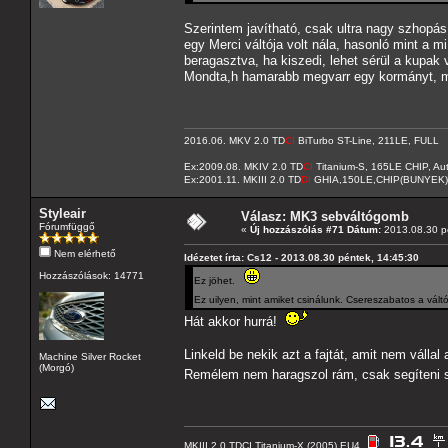
Szerintem javítható, csak ultra nagy szhopás 
egy Merci váltója volt nála, hasonló mint a 
beragasztva, ha kiszedi, lehet sérül a kupak 
Mondta,h hamarabb megvarr egy kormányt, mi
2016.06. MKV 2.0 TD
CI
BiTurbo ST-Line, 211LE, FULL
Ex:2009.08. MKIV 2.0 TD
CI
Titanium-S, 165LE CHIP, A
Ex:2001.11. MKIII 2.0 TD
DI
GHIA,150LE,CHIP(BUNYEK)
Styleair
Válasz: MK3 sebváltógomb
Fórumfüggő
«
Új hozzászólás #71 Dátum:
2013.08.30 pé
Nem elérhető
Idézetet írta: Cs12 - 2013.08.30 péntek, 14:45:30
Hozzászólások: 14771
Ez jöhet.
Ez uilyen, mint amiket csinálunk. Csereszabatos a vál
Hát akkor hurrá!
Linkeld be nekik azt a fajtát, amit nem válla
Machine Silver Rocket
(Morgó)
Remélem nem haragszol rám, csak segíteni 
MKIII 2.0 TDCI Titanium-X (2005) EU4