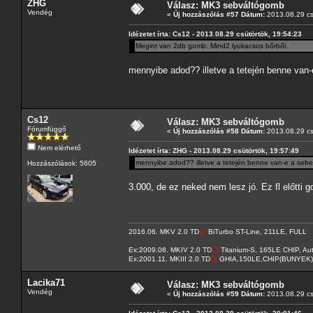
ZHG
Válasz: MK3 sebváltógomb
Vendég
«
Új hozzászólás #57 Dátum:
2013.08.29 cs
Idézetet írta: Cs12 - 2013.08.29 csütörtök, 19:54:23
Megint van 2db gomb. Mind2 lyukacsos bőrből.
mennyibe adod?? illetve a tetején benne va
Cs12
Válasz: MK3 sebváltógomb
Fórumfüggő
«
Új hozzászólás #58 Dátum:
2013.08.29 cs
Nem elérhető
Idézetet írta: ZHG - 2013.08.29 csütörtök, 19:57:49
mennyibe adod?? illetve a tetején benne van-e a seb
Hozzászólások: 5605
3.000, de ez neked nem lesz jó. Ez fl előtti 
2016.06. MKV 2.0 TD
CI
BiTurbo ST-Line, 211LE, FULL
Ex:2009.08. MKIV 2.0 TD
CI
Titanium-S, 165LE CHIP, A
Ex:2001.11. MKIII 2.0 TD
DI
GHIA,150LE,CHIP(BUNYEK)
Lacika71
Válasz: MK3 sebváltógomb
Vendég
«
Új hozzászólás #59 Dátum:
2013.08.29 cs