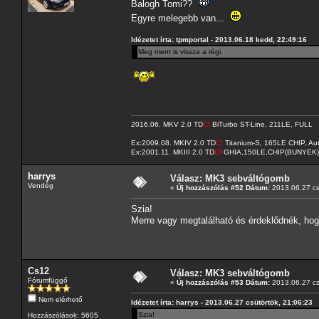
Balogh Tomi??
Egyre melegebb van...
Idézetet írta: tpmportal - 2013.06.18 kedd, 22:49:16
Meg ment is vissza a régi.
2016.06. MKV 2.0 TD
CI
BiTurbo ST-Line, 211LE, FULL
Ex:2009.08. MKIV 2.0 TD
CI
Titanium-S, 165LE CHIP, A
Ex:2001.11. MKIII 2.0 TD
DI
GHIA,150LE,CHIP(BUNYEK)
harrys
Válasz: MK3 sebváltógomb
Vendég
«
Új hozzászólás #52 Dátum:
2013.06.27 cs
Szia!
Merre vagy megtalálható és érdeklődnék, ho
Cs12
Válasz: MK3 sebváltógomb
Fórumfüggő
«
Új hozzászólás #53 Dátum:
2013.06.27 cs
Nem elérhető
Idézetet írta: harrys - 2013.06.27 csütörtök, 21:06:23
Szia!
Hozzászólások: 5605