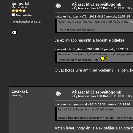
tpmportal
Válasz: MK3 sebváltógomb
Megszállott
«
Új hozzászólás #67 Dátum:
2013.08.30 pé
Nem elérhető
Idézetet írta: Lacika71 - 2013.08.30 péntek, 11:51:15
Nekem nem ez a fajta van, hanem a felhúzós rükis.
Ily
Hozzászólások: 4114
Peti, ezt sem csinálja meg?
Ja ez inkább hasonlít a facelift előttiekre.
Idézetet írta: Styleair - 2013.08.30 péntek, 09:22:01
Nem akarok a Peti dolgába belevau, csak kiegészítés ké
Remélem nem haragszol Peti.
Olyat bőröz újra amit belinkeltem? Ha igen, 
Lacika71
Válasz: MK3 sebváltógomb
Vendég
«
Új hozzászólás #68 Dátum:
2013.08.30 pé
Idézetet írta: tpmportal - 2013.08.30 péntek, 13:24:02
Ja ez inkább hasonlít a facelift előttiekre.
Olyat bőröz újra amit belinkeltem? Ha igen, kép van r
Aztán lehet, hogy én is élek stájler ajánlotta 