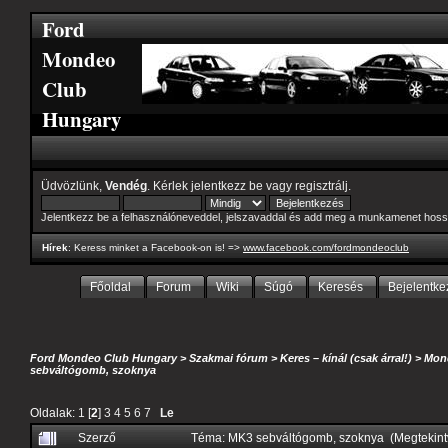
Ford
Mondeo
Club
Hungary
Üdvözlünk,
Vendég
. Kérlek
jelentkezz be
vagy
regisztrálj
.
Jelentkezz be a felhasználóneveddel, jelszavaddal és add meg a munkamenet hoss
Hírek
: Keress minket a Facebook-on is! =>
www.facebook.com/fordmondeoclub
Főoldal
Forum
Wiki
Súgó
Keresés
Bejelentke
Ford Mondeo Club Hungary
>
Szakmai fórum
>
Keres – kínál (csak árral!)
>
Mond
sebváltógomb, szoknya
Oldalak:
1
[
2
]
3
4
5
6
7
Le
Szerző
Téma: MK3 sebváltógomb, szoknya (Megtekint