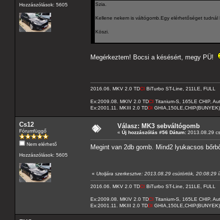
Szia.
Hozzászólások: 5605
Kellene nekem is váltógomb.Egy elérhetőséget tudnál 
Köszi.
Megérkeztem! Bocsi a késésért, megy PÜ!
2016.06. MKV 2.0 TD
CI
BiTurbo ST-Line, 211LE, FULL
Ex:2009.08. MKIV 2.0 TD
CI
Titanium-S, 165LE CHIP, A
Ex:2001.11. MKIII 2.0 TD
DI
GHIA,150LE,CHIP(BUNYEK)
Cs12
Válasz: MK3 sebváltógomb
Fórumfüggő
«
Új hozzászólás #56 Dátum:
2013.08.29 cs
Nem elérhető
Megint van 2db gomb. Mind2 lyukacsos bőrbő
Hozzászólások: 5605
«
Utoljára szerkesztve: 2013.08.29 csütörtök, 20:08:29 
2016.06. MKV 2.0 TD
CI
BiTurbo ST-Line, 211LE, FULL
Ex:2009.08. MKIV 2.0 TD
CI
Titanium-S, 165LE CHIP, A
Ex:2001.11. MKIII 2.0 TD
DI
GHIA,150LE,CHIP(BUNYEK)