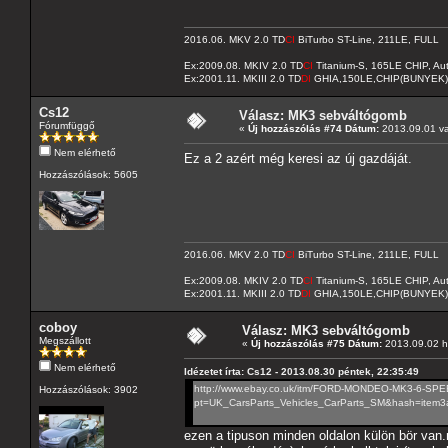
2016.06. MKV 2.0 TD
CI
BiTurbo ST-Line, 211LE, FULL
Ex:2009.08. MKIV 2.0 TD
CI
Titanium-S, 165LE CHIP, A
Ex:2001.11. MKIII 2.0 TD
DI
GHIA,150LE,CHIP(BUNYEK)
Cs12
Válasz: MK3 sebváltógomb
Fórumfüggő
«
Új hozzászólás #74 Dátum:
2013.09.01 va
Nem elérhető
Ez a 2 azért még keresi az új gazdáját.
Hozzászólások: 5605
2016.06. MKV 2.0 TD
CI
BiTurbo ST-Line, 211LE, FULL
Ex:2009.08. MKIV 2.0 TD
CI
Titanium-S, 165LE CHIP, A
Ex:2001.11. MKIII 2.0 TD
DI
GHIA,150LE,CHIP(BUNYEK)
coboy
Válasz: MK3 sebváltógomb
Megszállott
«
Új hozzászólás #75 Dátum:
2013.09.02 hé
Nem elérhető
Idézetet írta: Cs12 - 2013.08.30 péntek, 22:35:49
http://www.ebay.co.uk/itm/FORD-MONDEO-MK3-6-S
Hozzászólások: 3902
pt=UK_CarsParts_Vehicles_CarParts_SM&hash=item
ezen a tipuson minden oldalon külön bör van