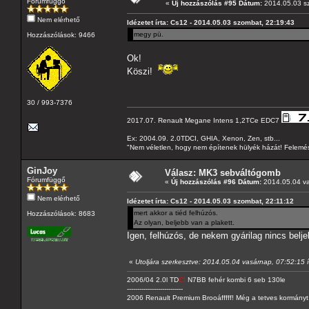
Fórumfüggő
«
Új hozzászólás #95 Dátum:
2014.05.03 sz
Nem elérhető
Idézetet írta: Cs12 - 2014.05.03 szombat, 22:19:43
megy pü.
Hozzászólások: 9466
Ok!
Köszi!
30 / 993-7376
2017.07. Renault Megane Intens 1,2TCe EDC7
Ex: 2004.09. 2.0TDCI, GHIA, Xenon, Zen, stb...
"Nem véletlen, hogy nem építenek hülyék házát! Felemés
GinJoy
Válasz: MK3 sebváltógomb
Fórumfüggő
«
Új hozzászólás #96 Dátum:
2014.05.04 va
Nem elérhető
Idézetet írta: Cs12 - 2014.05.03 szombat, 22:11:12
mert akkor a tiéd felhúzós.
Hozzászólások: 8683
Az olyan, beljebb van a plakett.
Igen, felhúzós, de nekem gyárilag nincs belj
«
Utoljára szerkesztve: 2014.05.04 vasárnap, 07:52:15 í
2006/04 2.0l TD
CI
N7BB fehér kombi 6 seb 130le
---------------------------
2006 Renault Premium Brooáfffff! Még a tetves kormányt s