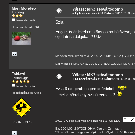
ManiMondeo
Válasz: MK3 sebváltógomb
Törzstag
«
Új hozzászólás #84 Dátum:
2014.05.03 sz
Nem elérhető
Szia.
Hozzászólások: 766
Engem is érdekekne a 6os gomb bőrözése, plu
eljuttatni a dolgokat!? Üdv
Mondeo Mk4 Titanium-X, 2009, 2.0 Tdci 140Le (170Le p
Ex: Mondeo MK3 Ghia, 2004, 2.0 TDCI 130LE FMBA, 6 Ga
Takiatti
Válasz: MK3 sebváltógomb
Fórumfüggő
«
Új hozzászólás #85 Dátum:
2014.05.03 sz
Nem elérhető
Ez a 6-os gomb engem is érdekel!
Hozzászólások: 9466
Lehet a bőrrel egy színű cérna is?
2017.07. Renault Megane Intens 1,2TCe EDC7
30 / 993-7376
Ex: 2004.09. 2.0TDCI, GHIA, Xenon, Zen, stb...
"Nem véletlen, hogy nem építenek hülyék házát! Felemés