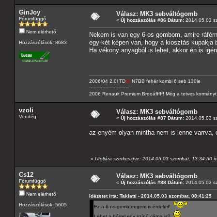
GinJoy
Válasz: MK3 sebváltógomb
Fórumfüggő
«
Új hozzászólás #86 Dátum:
2014.05.03 sz
Nem elérhető
Nekem is van egy 6-os gombom, amire ráférn
egy-két képen van, hogy a kiosztás kupakja b
Hozzászólások: 8683
Ha vékony anyagból is lehet, akkor én is igén
2006/04 2.0l TD
CI
N7BB fehér kombi 6 seb 130le
---------------------------
2006 Renault Premium Brooáfffff! Még a tetves kormányt s
vzoli
Válasz: MK3 sebváltógomb
Vendég
«
Új hozzászólás #87 Dátum:
2014.05.03 sz
az enyém olyan mintha nem is lenne varrva,
«
Utoljára szerkesztve: 2014.05.03 szombat, 13:34:50 írt
Cs12
Válasz: MK3 sebváltógomb
Fórumfüggő
«
Új hozzászólás #88 Dátum:
2014.05.03 sz
Nem elérhető
Idézetet írta: Takiatti - 2014.05.03 szombat, 08:41:25
Hozzászólások: 5605
Ez a 6-os gomb engem is érdekel!
Lehet a bőrrel egy színű cérna is?