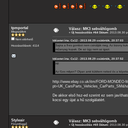
A
tpmportal
Válasz: MK3 sebváltógomb
Megszállott
«
Új hozzászólás #64 Dátum:
2013.08.30 pé
Nem elérhető
Idézetet írta: Cs12 - 2013.08.29 csütörtök, 20:37:03
Sajna a fl-es gombot nem csinálják meg. Az bizony kuk
Hozzászólások: 4114
műanyag kupak. De az úgy nem az igazi.
Idézetet írta: Cs12 - 2013.08.29 csütörtök, 20:37:52
Hi!
Az f1es milyen? Olyan amit küldtem neked és a képe
http://www.ebay.co.uk/itm/FORD-MONDEO
pt=UK_CarsParts_Vehicles_CarParts_SM&h
De akkor első hsz-ed szerint ez sem javíthat
kocsi egy újat a hű szolgálatért.
Styleair
Válasz: MK3 sebváltógomb
Fórumfüggő
«
Új hozzászólás #65 Dátum:
2013.08.30 pé