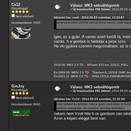
Cs12
Válasz: MK3 sebváltógomb
Fórumfüggő
«
Új hozzászólás #90 Dátum:
2014.05.03 sz
Nem elérhető
Idézetet írta: vzoli - 2014.05.03 szombat, 13:33:07
az enyém olyan mintha nem is lenne varrva, csak raga
Hozzászólások: 5605
igen, ez a gyári. A varrás azért került rá, mer
varrás, h a gombot is feldobja a piros szín.
Ha vki gyárira szeretni megcsináltatni, az is
2016.06. MKV 2.0 TD
CI
BiTurbo ST-Line, 211LE, FULL
Ex:2009.08. MKIV 2.0 TD
CI
Titanium-S, 165LE CHIP, A
Ex:2001.11. MKIII 2.0 TD
DI
GHIA,150LE,CHIP(BUNYEK)
GinJoy
Válasz: MK3 sebváltógomb
Fórumfüggő
«
Új hozzászólás #91 Dátum:
2014.05.03 sz
Nem elérhető
Idézetet írta: Cs12 - 2014.05.03 szombat, 21:31:00
nem süllyed be jobban, mint a gyári, vzoli képe is mut
Hozzászólások: 8683
ezért is vastagabb, de cserébe nem fog szétmállni.
nekem nem Vzoli féle 6 os gombom van inkább 
Azon a képen eléggé bent van.