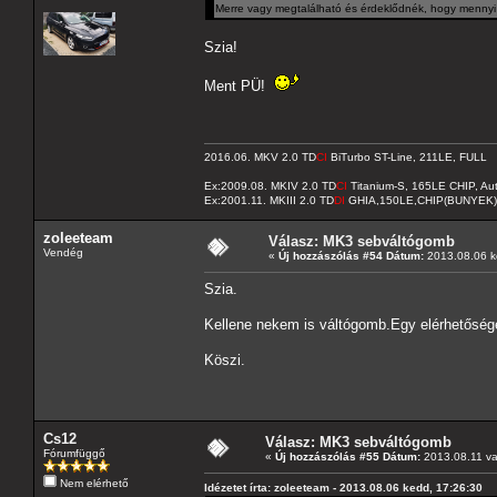
Merre vagy megtalálható és érdeklődnék, hogy mennyi
Szia!
Ment PÜ!
2016.06. MKV 2.0 TD
CI
BiTurbo ST-Line, 211LE, FULL
Ex:2009.08. MKIV 2.0 TD
CI
Titanium-S, 165LE CHIP, A
Ex:2001.11. MKIII 2.0 TD
DI
GHIA,150LE,CHIP(BUNYEK)
zoleeteam
Válasz: MK3 sebváltógomb
Vendég
«
Új hozzászólás #54 Dátum:
2013.08.06 k
Szia.
Kellene nekem is váltógomb.Egy elérhetősége
Köszi.
Cs12
Válasz: MK3 sebváltógomb
Fórumfüggő
«
Új hozzászólás #55 Dátum:
2013.08.11 va
Nem elérhető
Idézetet írta: zoleeteam - 2013.08.06 kedd, 17:26:30