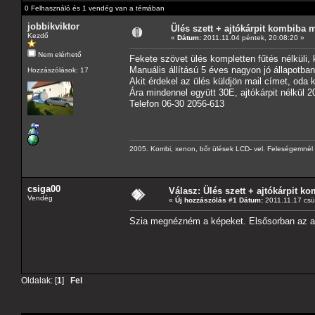
0 Felhasználó és 1 vendég van a témában
jobbikviktor
Ülés szett + ajtókárpit kombiba 
Kezdő
«
Dátum:
2011.11.04 péntek, 20:08:20 »
Nem elérhető
Fekete szövet ülés kompletten fűtés nélküli,
Manuális állítású 5 éves nagyon jó állapotban!
Hozzászólások: 17
Akit érdekel az ülés küldjön mail címet, oda 
Ára mindennel együtt 30E, ajtókárpit nélkül 2
Telefon 06-30 2056-613
2005. Kombi, xenon, bőr ülések LCD- vel. Feleségemnél 5.
csiga00
Válasz: Ülés szett + ajtókárpit k
Vendég
«
Új hozzászólás #1 Dátum:
2011.11.17 csüt
Szia megnézném a képeket. Elsősorban az aj
Oldalak: [
1
]
Fel