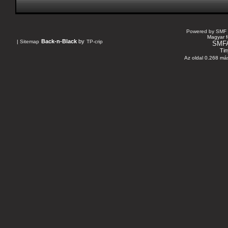
Powered by SMF 
Magyar f
Back-n-Black
by
|
Sitemap
TP-crip
SMF
Tin
Az oldal 0.268 más