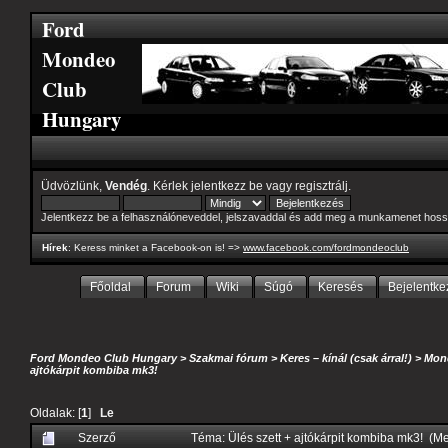
Ford
Mondeo
Club
Hungary
Üdvözlünk,
Vendég
. Kérlek
jelentkezz be
vagy
regisztrálj
.
Jelentkezz be a felhasználóneveddel, jelszavaddal és add meg a munkamenet hoss
Hírek
: Keress minket a Facebook-on is! =>
www.facebook.com/fordmondeoclub
Főoldal
Forum
Wiki
Súgó
Keresés
Bejelentke
Ford Mondeo Club Hungary
>
Szakmai fórum
>
Keres – kínál (csak árral!)
>
Mond
ajtókárpit kombiba mk3!
Oldalak: [
1
]
Le
Szerző
Téma: Ülés szett + ajtókárpit kombiba mk3! (M