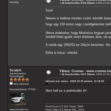
Vendég
«
Új hozzászólás #116 Dátum:
2009.10.30 p
Szia!
Nekem is kellene minden szűrő, kézifék bowde
hogy egy 150 ezres nagy cserélgetéshez ke
Illetve érdekelne, hogy Miskolcra hogyan jut
Amiből lehet gyárit venni értelmes áron, ott 
A verda egy 2002/01-es 2lityós benzines. Ha 
Előre is köszi: mleslie
Scratch
Válasz: Cromax - www.cromax.h
Adminisztrátor
«
Új hozzászólás #117 Dátum:
2009.10.30 p
Fórumfüggő
Idézetet írta: takee - 2009.10.30 péntek, 11:18:53
Nem elérhető
Hozzászólások: 37318
Nem kell ez a poénkodás itt!
Ford Focus 1.6 16V Trend, 2009
www.mondeo.hu
Ford C-Max 2.0 Hybrid SEL, 2013