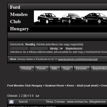
Ford
Mondeo
Club
Hungary
Üdvözlünk,
Vendég
. Kérlek
jelentkezz be
vagy
regisztrálj
.
Jelentkezz be a felhasználóneveddel, jelszavaddal és add meg a munkamenet hoss
Hírek
: Keress minket a Facebook-on is! =>
www.facebook.com/fordmondeoclub
Főoldal
Forum
Wiki
Súgó
Keresés
Bejelentke
Ford Mondeo Club Hungary
>
Szakmai fórum
>
Keres – kínál (csak árral!)
>
Cro
Oldalak:
1
2
[
3
]
4
5
6
Le
Szerző
Téma: Cromax - www.cromax.hu (Megtekintve 
0 Felhasználó és 1 vendég van a témában