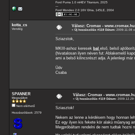
Ford Puma 1.0 mHEV Titanium, 2025
---
Ford Mondeo 2.0 16V Ghia, 145LE, 2004
kotta_cs
Válasz: Cromax - www.cromax.hu
Vendég
«
Új hozzászólás #118 Dátum:
2009.11.08 v
Sziazstok,
MKIII-ashoz keresek
bal
első, belső ajtóbor
(hivatalosan ilyen néven fut: Ablakemelő kap
ami a belső kilincsrészt adja. A jelenlegi m
Üdv
Csaba
SPANNER
Válasz: Cromax - www.cromax.h
Megszállott
«
Új hozzászólás #119 Dátum:
2009.12.29 
Nem elérhető
Sziasztok!
Hozzászólások: 2579
Nekem az lenne a kérdésem hogy honnan lehe
Ez egy ilyen kis fekete kör alakú műanyag ami
Megpróbáltam rendelni de nem tudtak hozni 