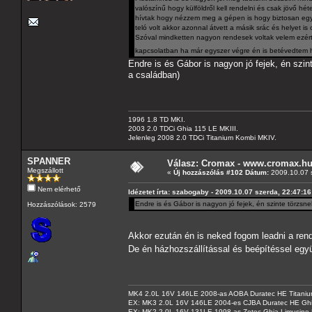
valószínű hogy külföldről kell rendelni és csak jövő hé
hívtak hogy nézzem meg a gépen is hogy biztosan egy
teló volt akkor azonnal átvett a másik srác és helyet 
Szóval mindketten nagyon rendesek voltak velem ezért 
kapcsolatban ha már egyszer végre én is betévedtem
Endre is és Gábor is nagyon jó fejek, én szi
a családban)
1996 1.8 TD MKI.
2003 2.0 TDCi Ghia 115 LE MKIII.
Jelenleg 2008 2.0 TDCi Titanium Kombi MKIV.
SPANNER
Válasz: Cromax - www.cromax.h
Megszállott
«
Új hozzászólás #102 Dátum:
2009.10.07 s
Nem elérhető
Idézetet írta: szabogaby - 2009.10.07 szerda, 22:47:16
Endre is és Gábor is nagyon jó fejek, én szinte törzs
Hozzászólások: 2579
Akkor ezután én is neked fogom leadni a re
De én házhozszállítással és beépítéssel eg
MK4 2.0L 16V 146LE 2008-as AOBA Duratec HE Titanium
EX: MK3 2.0L 16V 146LE 2004-es CJBA Duratec HE Gh
EX: MK2 2.0L 16V 131LE 1998-as Zetec Ghia Limusine 