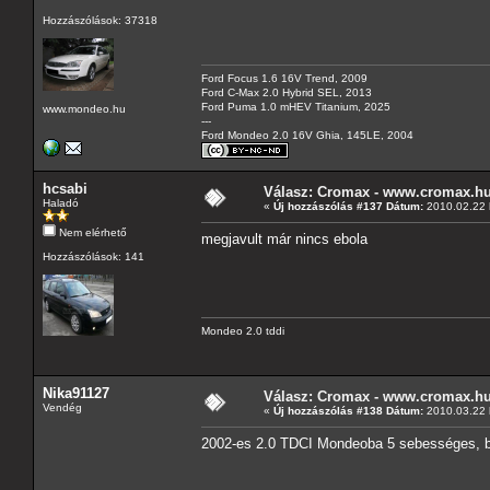
Hozzászólások: 37318
Ford Focus 1.6 16V Trend, 2009
Ford C-Max 2.0 Hybrid SEL, 2013
Ford Puma 1.0 mHEV Titanium, 2025
www.mondeo.hu
---
Ford Mondeo 2.0 16V Ghia, 145LE, 2004
hcsabi
Válasz: Cromax - www.cromax.h
Haladó
«
Új hozzászólás #137 Dátum:
2010.02.22 h
Nem elérhető
megjavult már nincs ebola
Hozzászólások: 141
Mondeo 2.0 tddi
Nika91127
Válasz: Cromax - www.cromax.h
Vendég
«
Új hozzászólás #138 Dátum:
2010.03.22 h
2002-es 2.0 TDCI Mondeoba 5 sebességes, b