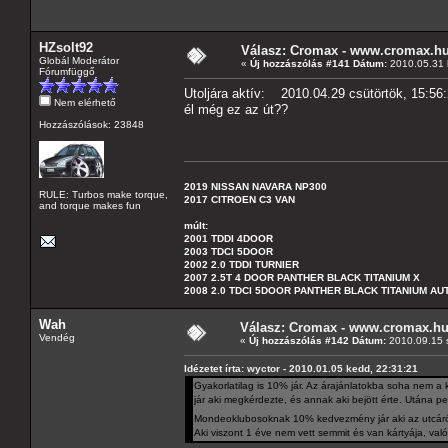
HZsolt92
Válasz: Cromax - www.cromax.h
Globál Moderátor
«
Új hozzászólás #141 Dátum:
2010.05.31 h
Fórumfüggő
Utoljára aktív: 2010.04.29 csütörtök, 15:56
Nem elérhető
él még ez az út??
Hozzászólások: 23848
2019 NISSAN NAVARA NP300
RULE: Turbos make torque,
2017 CITROEN C3 VAN
and torque makes fun
múlt:
2001 TDDI 4DOOR
2003 TDCI 5DOOR
2002 2.0 TDDI TURNIER
2007 2.5T 4 DOOR PANTHER BLACK TITANIUM X
2008 2.0 TDCI 5DOOR PANTHER BLACK TITANIUM A
Wah
Válasz: Cromax - www.cromax.h
Vendég
«
Új hozzászólás #142 Dátum:
2010.09.15 s
Idézetet írta: wyctor - 2010.01.05 kedd, 22:31:21
Gyakorlatilag is 10% jár. Az árajánlatokba soha nem a 
jár aki megkérdezte, és annak aki bejött érte. Utána 
Mondeoklubosoknak 10% kedvezmény jár aki az utcáró
Aki viszont 1 éve nem vett semmit és van kártyája, való