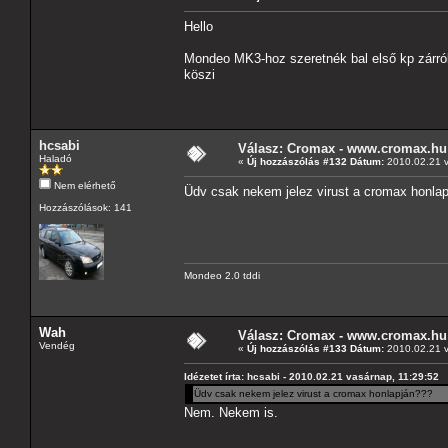
Hello
Mondeo MK3-hoz szeretnék bal első kp zárról
köszi
hcsabi
Válasz: Cromax - www.cromax.hu
Haladó
«
Új hozzászólás #132 Dátum:
2010.02.21 v
Nem elérhető
Üdv csak nekem jelez virust a cromax honla
Hozzászólások: 141
Mondeo 2.0 tddi
Wah
Válasz: Cromax - www.cromax.hu
Vendég
«
Új hozzászólás #133 Dátum:
2010.02.21 v
Idézetet írta: hcsabi - 2010.02.21 vasárnap, 11:29:52
Üdv csak nekem jelez virust a cromax honlapján???
Nem. Nekem is.