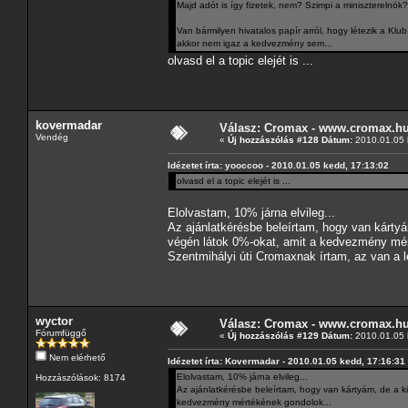
Majd adót is így fizetek, nem? Szimpi a miniszterelnök
Van bármilyen hivatalos papír arról, hogy létezik a Klu
akkor nem igaz a kedvezmény sem...
olvasd el a topic elejét is ...
kovermadar
Válasz: Cromax - www.cromax.h
Vendég
«
Új hozzászólás #128 Dátum:
2010.01.05 
Idézetet írta: yooccoo - 2010.01.05 kedd, 17:13:02
olvasd el a topic elejét is ...
Elolvastam, 10% járna elvileg...
Az ajánlatkérésbe beleírtam, hogy van kártyám
végén látok 0%-okat, amit a kedvezmény mér
Szentmihályi úti Cromaxnak írtam, az van a 
wyctor
Válasz: Cromax - www.cromax.h
Fórumfüggő
«
Új hozzászólás #129 Dátum:
2010.01.05 
Nem elérhető
Idézetet írta: Kovermadar - 2010.01.05 kedd, 17:16:31
Elolvastam, 10% járna elvileg...
Hozzászólások: 8174
Az ajánlatkérésbe beleírtam, hogy van kártyám, de a kül
kedvezmény mértékének gondolok...