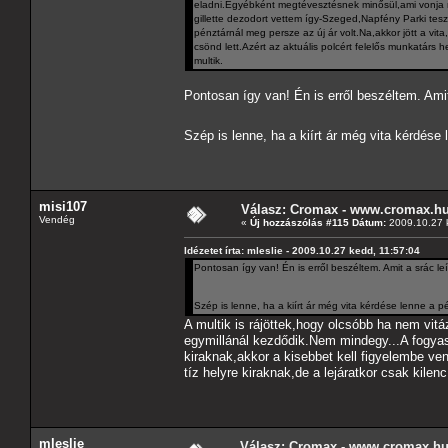
eladni.Egyébként megtévesztésnek minősül,ami vonja ma
gillette dezodort vettem így-Szeged,Napfény Parki teszkó
pénztárnál meg persze az új ár volt.Na,akkor jött a vi
csönd lett.Azért az aktuális polcért felelős munkatárs 
multik.
Pontosan így van! Én is erről beszéltem. Ami
Szép is lenne, ha a kiírt ár még vita kérdése
misi107
Válasz: Cromax - www.cromax.h
Vendég
«
Új hozzászólás #115 Dátum:
2009.10.27 
Idézetet írta: mleslie - 2009.10.27 kedd, 11:57:04
Pontosan így van! Én is erről beszéltem. Amit a srác l
Szép is lenne, ha a kiírt ár még vita kérdése lenne a 
A multik is rájöttek,hogy olcsóbb ha nem vi
egymillánál kezdődik.Nem mindegy...A fogyasz
kiraknak,akkor a kisebbet kell figyelembe v
tíz helyre kiraknak,de a lejáratkor csak kile
mleslie
Válasz: Cromax - www.cromax.h