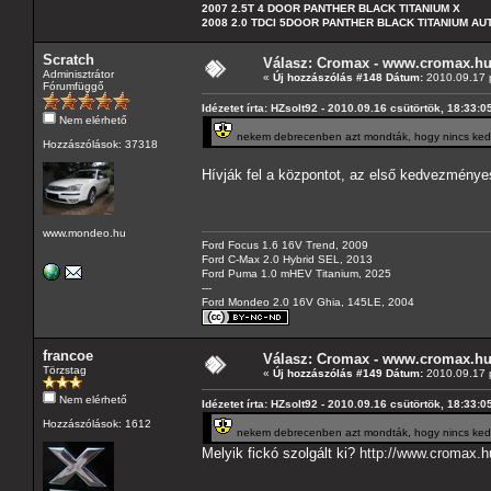
2007 2.5T 4 DOOR PANTHER BLACK TITANIUM X
2008 2.0 TDCI 5DOOR PANTHER BLACK TITANIUM A
Scratch
Válasz: Cromax - www.cromax.h
Adminisztrátor
«
Új hozzászólás #148 Dátum:
2010.09.17 p
Fórumfüggő
Idézetet írta: HZsolt92 - 2010.09.16 csütörtök, 18:33:0
Nem elérhető
nekem debrecenben azt mondták, hogy nincs ked
Hozzászólások: 37318
Hívják fel a központot, az első kedvezményes 
www.mondeo.hu
Ford Focus 1.6 16V Trend, 2009
Ford C-Max 2.0 Hybrid SEL, 2013
Ford Puma 1.0 mHEV Titanium, 2025
---
Ford Mondeo 2.0 16V Ghia, 145LE, 2004
francoe
Válasz: Cromax - www.cromax.h
Törzstag
«
Új hozzászólás #149 Dátum:
2010.09.17 p
Nem elérhető
Idézetet írta: HZsolt92 - 2010.09.16 csütörtök, 18:33:0
Hozzászólások: 1612
nekem debrecenben azt mondták, hogy nincs ked
Melyik fickó szolgált ki?
http://www.cromax.h