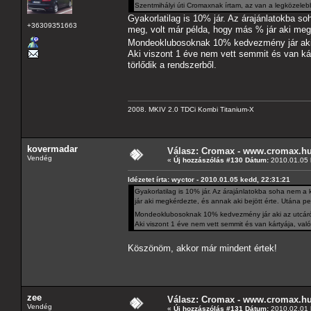
Szentmihályi úti Cromaxnak írtam, az van a legközeleb
Gyakorlatilag is 10% jár. Az árajánlatokba so
+36309351663
meg, volt már példa, hogy más % jár aki meg
Mondeoklubosoknak 10% kedvezmény jár aki 
Aki viszont 1 éve nem vett semmit és van kár
törlődik a rendszerből.
2008. MKIV 2.0 TDCi Kombi Titanium-X
kovermadar
Válasz: Cromax - www.cromax.h
Vendég
«
Új hozzászólás #130 Dátum:
2010.01.05 
Idézetet írta: wyctor - 2010.01.05 kedd, 22:31:21
Gyakorlatilag is 10% jár. Az árajánlatokba soha nem a 
jár aki megkérdezte, és annak aki bejött érte. Utána 
Mondeoklubosoknak 10% kedvezmény jár aki az utcáró
Aki viszont 1 éve nem vett semmit és van kártyája, való
Köszönöm, akkor már mindent értek!
zee
Válasz: Cromax - www.cromax.h
Vendég
«
Új hozzászólás #131 Dátum:
2010.02.01 h