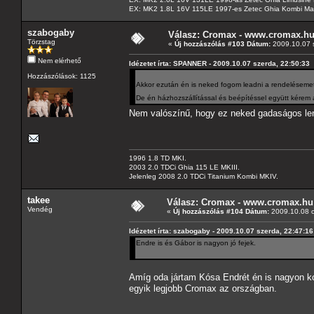
EX: MK2 1.8L 16V 115LE 1997-es Zetec Ghia Kombi Ma
szabogaby
Válasz: Cromax - www.cromax.h
Törzstag
«
Új hozzászólás #103 Dátum:
2009.10.07 s
Nem elérhető
Idézetet írta: SPANNER - 2009.10.07 szerda, 22:50:33
Hozzászólások: 1125
Akkor ezután én is neked fogom leadni a rendelésem
De én házhozszállítással és beépítéssel együtt kére
Nem valószínű, hogy ez neked gadaságos l
1996 1.8 TD MKI.
2003 2.0 TDCi Ghia 115 LE MKIII.
Jelenleg 2008 2.0 TDCi Titanium Kombi MKIV.
takee
Válasz: Cromax - www.cromax.hu
Vendég
«
Új hozzászólás #104 Dátum:
2009.10.08 c
Idézetet írta: szabogaby - 2009.10.07 szerda, 22:47:16
Endre is és Gábor is nagyon jó fejek.
Amíg oda jártam Kósa Endrét én is nagyon ko
egyik legjobb Cromax az országban.