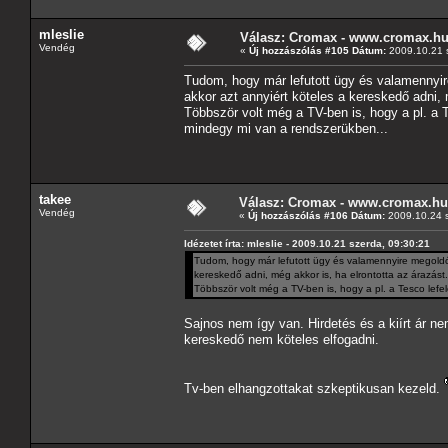
mleslie
Válasz: Cromax - www.cromax.h
Vendég
«
Új hozzászólás #105 Dátum:
2009.10.21 s
Tudom, hogy már lefutott ügy és valamennyir
akkor azt annyiért köteles a kereskedő adni, 
Többször volt még a TV-ben is, hogy a pl. a Te
mindegy mi van a rendszerükben...
takee
Válasz: Cromax - www.cromax.hu
Vendég
«
Új hozzászólás #106 Dátum:
2009.10.24 s
Idézetet írta: mleslie - 2009.10.21 szerda, 09:30:21
Tudom, hogy már lefutott ügy és valamennyire megoldód
kereskedő adni, még akkor is, ha elrontotta az árazást.
Többször volt még a TV-ben is, hogy a pl. a Tesco lefele
Sajnos nem így van. Hirdetés és a kiírt ár nem
kereskedő nem köteles elfogadni.
Tv-ben elhangzottakat szkeptikusan kezeld.