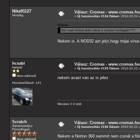
Nika91127
Válasz: Cromax - www.cromax.hu
Vendég
«
Új hozzászólás #134 Dátum:
2010.02.21 v
Válasz
Üdv csak nekem jelez virust a cromax honlapján???
Nekem is. A NOD32 azt jelzi,hogy trójai vírus
hcsabi
Válasz: Cromax - www.cromax.hu
Haladó
«
Új hozzászólás #135 Dátum:
2010.02.21 v
Nem elérhető
nekem avast van az is jelez
Hozzászólások: 141
Mondeo 2.0 tddi
Scratch
Válasz: Cromax - www.cromax.hu
Adminisztrátor
«
Új hozzászólás #136 Dátum:
2010.02.21 v
Fórumfüggő
Nekem a Norton 360 semmit nem csinál a főo
Nem elérhető