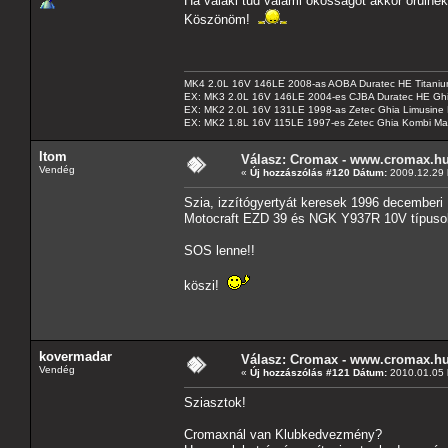
Ha valaki tud valami okosságot akkor örüln
Köszönöm!
MK4 2.0L 16V 146LE 2008-as AOBA Duratec HE Titanium
EX: MK3 2.0L 16V 146LE 2004-es CJBA Duratec HE Gh
EX: MK2 2.0L 16V 131LE 1998-as Zetec Ghia Limusine 
EX: MK2 1.8L 16V 115LE 1997-es Zetec Ghia Kombi Ma
ltom
Válasz: Cromax - www.cromax.h
Vendég
«
Új hozzászólás #120 Dátum:
2009.12.29 
Szia, izzítógyertyát keresek 1996 december
Motocraft EZD 39 és NGK Y937R 10V típuso
SOS lenne!!
köszi!
kovermadar
Válasz: Cromax - www.cromax.h
Vendég
«
Új hozzászólás #121 Dátum:
2010.01.05 
Sziasztok!
Cromaxnál van Klubkedvezmény?