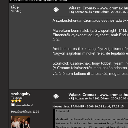
tádé
Válasz: Cromax - www.cromax.h
Vendég
«
Új hozzászólás #100 Dátum:
2009.10.07 s
A székesfehérvári Cromaxos esethez adalék
Ma voltam benn náluk (a GE sportlight H7 kb
Elmondták gyakorlatilag ugyanazt, amit Enduru
árát.
Ami fontos, és illik kihangsúlyozni, elismerté
Nagyon sajnálom mindkét felet, de legalább e
Szurkolok Csabiéknak, hogy többet ilyesmi n
(A Cromax felsővezetés meg igazán adhatna 
vásárló sem keltené itt a feszkót, meg a ros
szabogaby
Válasz: Cromax - www.cromax.h
Törzstag
«
Új hozzászólás #101 Dátum:
2009.10.07 s
Nem elérhető
Idézetet írta: SPANNER - 2009.10.06 kedd, 17:27:15
Sziasztok!
Hozzászólások: 1125
Ma délután voltam először én személyesen a pécsi C
Két srác volt ott és mondhatom nektek hogy ÉN maxim
Fiestámhoz is és nagyon jól meg tudtunk beszélni minde