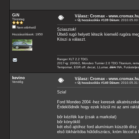
GiN
Válasz: Cromax - www.cromax.h
Törzstag
«
Új hozzászólás #139 Dátum:
2010.05.03 h
Nem elérhető
Sziasztok!
Ültető rugó helyett létezik kiemelő rugóra me
Hozzászólások: 1950
Köszi a választ.
Ranger XLT 2.2 TDCi.
2017-ig: 2006/2, Mondeo Turnier 2.0 TDCi Titanium, re
Tempomat, EGR off, decat, LLumar,
ZEN
INA, Futástelje
kevino
Válasz: Cromax - www.cromax.h
Vendég
«
Új hozzászólás #140 Dátum:
2010.05.31 h
Szia!
Ford Mondeo 2004 -hez keresek alkatrészeke
Érdeklődnék hogy ezek közül mi az ami raktár
bőr kézifék kar (csak a markolat)
bőr könyöklő
két első ajtóhoz ford alumínium küszöb dísz
első lökhárítóba hűtődíszrács, króm léccel a