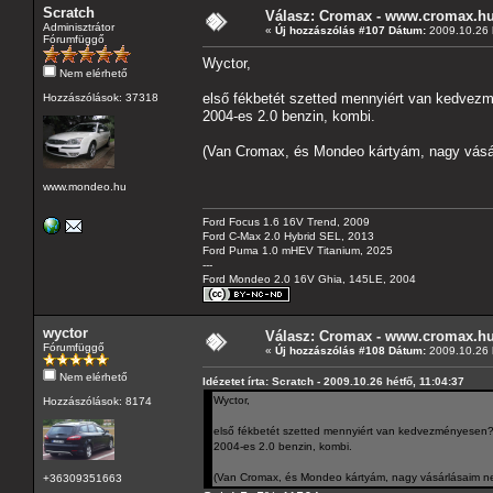
Scratch
Válasz: Cromax - www.cromax.h
Adminisztrátor
«
Új hozzászólás #107 Dátum:
2009.10.26 h
Fórumfüggő
Wyctor,
Nem elérhető
első fékbetét szetted mennyiért van kedve
Hozzászólások: 37318
2004-es 2.0 benzin, kombi.
(Van Cromax, és Mondeo kártyám, nagy vásár
www.mondeo.hu
Ford Focus 1.6 16V Trend, 2009
Ford C-Max 2.0 Hybrid SEL, 2013
Ford Puma 1.0 mHEV Titanium, 2025
---
Ford Mondeo 2.0 16V Ghia, 145LE, 2004
wyctor
Válasz: Cromax - www.cromax.h
Fórumfüggő
«
Új hozzászólás #108 Dátum:
2009.10.26 h
Nem elérhető
Idézetet írta: Scratch - 2009.10.26 hétfő, 11:04:37
Wyctor,
Hozzászólások: 8174
első fékbetét szetted mennyiért van kedvezményesen
2004-es 2.0 benzin, kombi.
(Van Cromax, és Mondeo kártyám, nagy vásárlásaim ne
+36309351663