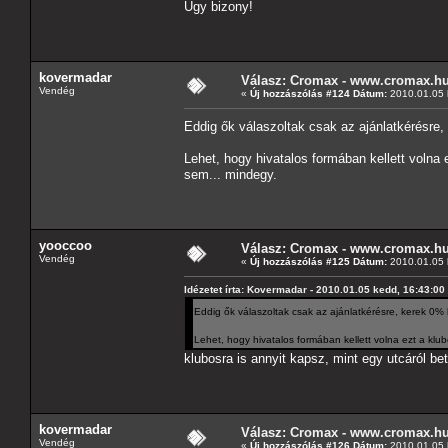
Úgy bizony!
kovermadar
Válasz: Cromax - www.cromax.h
Vendég
«
Új hozzászólás #124 Dátum:
2010.01.05 
Eddig ők válaszoltak csak az ajánlatkérésre
Lehet, hogy hivatalos formában kellett volna
sem... mindegy.
yooccoo
Válasz: Cromax - www.cromax.h
Vendég
«
Új hozzászólás #125 Dátum:
2010.01.05 
Idézetet írta: Kovermadar - 2010.01.05 kedd, 16:43:00
Eddig ők válaszoltak csak az ajánlatkérésre, kerek 0%
Lehet, hogy hivatalos formában kellett volna ezt a kl
klubosra is annyit kapsz, mint egy utcáról b
kovermadar
Válasz: Cromax - www.cromax.h
Vendég
«
Új hozzászólás #126 Dátum:
2010.01.05 