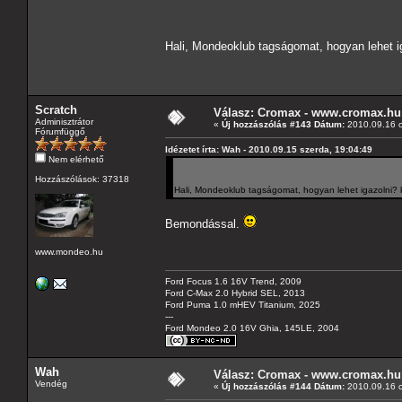
Hali, Mondeoklub tagságomat, hogyan lehet i
Scratch
Válasz: Cromax - www.cromax.hu
Adminisztrátor
«
Új hozzászólás #143 Dátum:
2010.09.16 c
Fórumfüggő
Idézetet írta: Wah - 2010.09.15 szerda, 19:04:49
Nem elérhető
Hozzászólások: 37318
Hali, Mondeoklub tagságomat, hogyan lehet igazolni? k
Bemondással.
www.mondeo.hu
Ford Focus 1.6 16V Trend, 2009
Ford C-Max 2.0 Hybrid SEL, 2013
Ford Puma 1.0 mHEV Titanium, 2025
---
Ford Mondeo 2.0 16V Ghia, 145LE, 2004
Wah
Válasz: Cromax - www.cromax.hu
Vendég
«
Új hozzászólás #144 Dátum:
2010.09.16 c