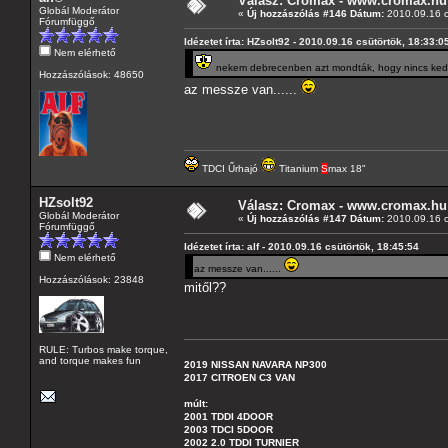
Válasz: Cromax - www.cromax.hu
Globál Moderátor
«
Új hozzászólás #146 Dátum:
2010.09.16 c
Fórumfüggő
Idézetet írta: HZsolt92 - 2010.09.16 csütörtök, 18:33:0
Nem elérhető
nekem debrecenben azt mondták, hogy nincs ked
Hozzászólások: 48650
az messze van......
TDCI Űrhajó
Titanium
S
max 18"
HZsolt92
Válasz: Cromax - www.cromax.hu
Globál Moderátor
«
Új hozzászólás #147 Dátum:
2010.09.16 c
Fórumfüggő
Idézetet írta: alf - 2010.09.16 csütörtök, 18:45:54
Nem elérhető
az messze van......
Hozzászólások: 23848
mitől??
RULE: Turbos make torque,
and torque makes fun
2019 NISSAN NAVARA NP300
2017 CITROEN C3 VAN
múlt:
2001 TDDI 4DOOR
2003 TDCI 5DOOR
2002 2.0 TDDI TURNIER