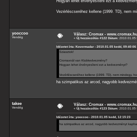
Hogyan lehet érvényesíteni ezt a kedvezmén
Vezérléscseréhez kellene (1999. TD), nem 
yooccoo
Válasz: Cromax - www.cromax.h
Vendég
«
Új hozzászólás #122 Dátum:
2010.01.05 
Idézetet írta: Kovermadar - 2010.01.05 kedd, 09:40:06
Sziasztok!
Cromaxnál van Klubkedvezmény?
Hogyan lehet érvényesíteni ezt a kedvezményt?
Vezérléscseréhez kellene (1999. TD), nem mindegy, 
ha szimpatikus az arcod, nagyobb kedvezmény
takee
Válasz: Cromax - www.cromax.h
Vendég
«
Új hozzászólás #123 Dátum:
2010.01.05 
Idézetet írta: yooccoo - 2010.01.05 kedd, 12:15:23
ha szimpatikus az arcod, nagyobb kedvezményt kaphats