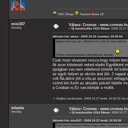
TDCI Űrhajó
Titanium
S
max 18"
misi107
Válasz: Cromax - www.cromax.h
Vendég
«
Új hozzászólás #113 Dátum:
2009.10.27 
Idézetet írta: takee - 2009.10.24 szombat, 20:36:04
Sajnos nem így van. Hirdetés és a kiírt ár nem ajánlat,
Tv-ben elhangzottakat szkeptikusan kezeld.
Csak most olvastam vissza,hogy milyen beírá
ők azon kötelesek neked eladni.Egyébként me
újságban van,nem véletlenül tüntetik fel külö
az egyik helyen az akciós árat (kb. 2 nappal a
volt.Na,akkor jött a vita,az asszonyt otthag
csönd lett.Azért az aktuális polcért felelős
a Corában is.Ez van,kibírják a multik.
«
Utoljára szerkesztve: 2009.10.27 kedd, 10:42:16 írta 
mleslie
Válasz: Cromax - www.cromax.h
Vendég
«
Új hozzászólás #114 Dátum:
2009.10.27 
Idézetet írta: misi107 - 2009.10.27 kedd, 10:39:28
Csak most olvastam vissza,hogy milyen beírások szület