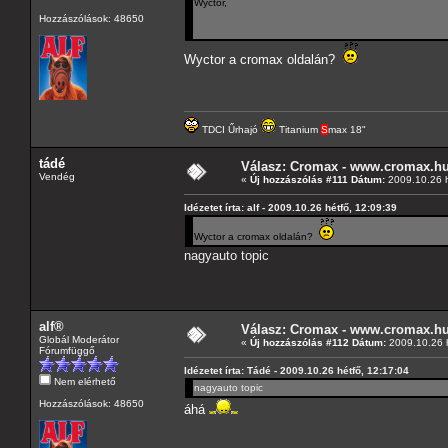
Wyctor,
Hozzászólások: 48650
Wyctor a cromax oldalán?
TDCI Űrhajó
Titanium
S
max 18"
tádé
Válasz: Cromax - www.cromax.h
Vendég
«
Új hozzászólás #111 Dátum:
2009.10.26 h
Idézetet írta: alf - 2009.10.26 hétfő, 12:09:39
Wyctor a cromax oldalán?
nagyauto topic
alf®
Válasz: Cromax - www.cromax.h
Globál Moderátor
«
Új hozzászólás #112 Dátum:
2009.10.26 h
Fórumfüggő
Idézetet írta: Tádé - 2009.10.26 hétfő, 12:17:04
Nem elérhető
nagyauto topic
Hozzászólások: 48650
áhá