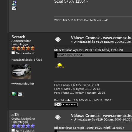
Szia! 5+5% 11564.-
2008. MKIV 2.0 TDCi Kombi Titanium-X
Scratch
Válasz: Cromax - www.cromax.h
Adminisztrátor
«
Új hozzászólás #109 Dátum:
2009.10.26 h
Fórumfüggő
Idézetet írta: wyctor - 2009.10.26 hétfő, 11:58:23
Nem elérhető
Szia! 5+5% 11564.-
Hozzászólások: 37318
www.mondeo.hu
Ford Focus 1.6 16V Trend, 2009
Ford C-Max 2.0 Hybrid SEL, 2013
Ford Puma 1.0 mHEV Titanium, 2025
---
Ford Mondeo 2.0 16V Ghia, 145LE, 2004
alf®
Válasz: Cromax - www.cromax.h
Globál Moderátor
«
Új hozzászólás #110 Dátum:
2009.10.26 h
Fórumfüggő
Idézetet írta: Scratch - 2009.10.26 hétfő, 11:04:37
Nem elérhető