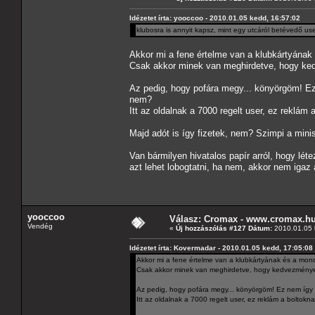
Idézetet írta: yooccoo - 2010.01.05 kedd, 16:57:02
klubosra is annyit kapsz, mint egy utcáról betévedő u
Akkor mi a fene értelme van a klubkártyán
Csak akkor minek van meghirdetve, hogy k
Az pedig, hogy pofára megy... könyörgöm! Ez 
nem?
Itt az oldalnak a 7000 regelt user, ez reklá
Majd adót is így fizetek, nem? Szimpi a mini
Van bármilyen hivatalos papír arról, hogy lét
azt lehet lobogtatni, ha nem, akkor nem iga
yooccoo
Válasz: Cromax - www.cromax.h
Vendég
«
Új hozzászólás #127 Dátum:
2010.01.05 
Idézetet írta: Kovermadar - 2010.01.05 kedd, 17:05:08
Akkor mi a fene értelme van a klubkártyának és a m
Csak akkor minek van meghirdetve, hogy kedvezmény
Az pedig, hogy pofára megy... könyörgöm! Ez nem így mű
Itt az oldalnak a 7000 regelt user, ez reklám a bolto