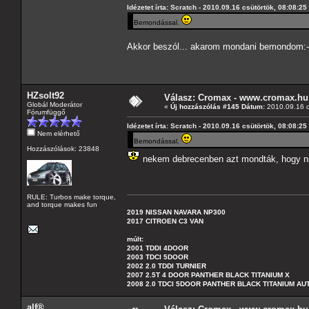
Idézetet írta: Scratch - 2010.09.16 csütörtök, 08:08:25
Bemondással.
Akkor beszól... akarom mondani bemondom:-)
HZsolt92
Válasz: Cromax - www.cromax.hu
Globál Moderátor
«
Új hozzászólás #145 Dátum:
2010.09.16 c
Fórumfüggő
Idézetet írta: Scratch - 2010.09.16 csütörtök, 08:08:25
Nem elérhető
Bemondással.
Hozzászólások: 23848
nekem debrecenben azt mondták, hogy n
RULE: Turbos make torque,
and torque makes fun
2019 NISSAN NAVARA NP300
2017 CITROEN C3 VAN
múlt:
2001 TDDI 4DOOR
2003 TDCI 5DOOR
2002 2.0 TDDI TURNIER
2007 2.5T 4 DOOR PANTHER BLACK TITANIUM X
2008 2.0 TDCI 5DOOR PANTHER BLACK TITANIUM A
alf®