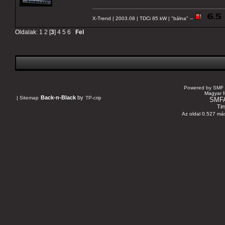
X-Trend | 2003.08 | TDCi 85 kW | "bálna" --
Oldalak:
1
2
[
3
]
4
5
6
Fel
Powered by SMF 
Magyar f
Back-n-Black
by
|
Sitemap
TP-crip
SMF
Tin
Az oldal 0.527 más