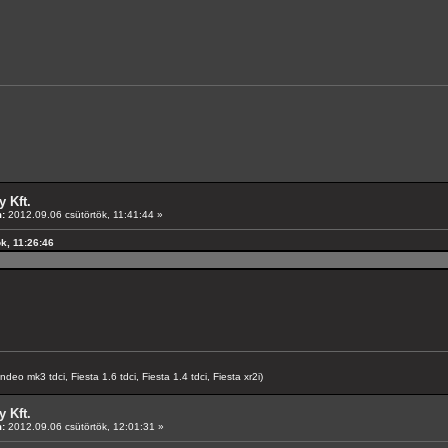
 Kft.
:
2012.09.06 csütörtök, 11:41:44 »
ök, 11:26:46
o mk3 tdci, Fiesta 1.6 tdci, Fiesta 1.4 tdci, Fiesta xr2i)
 Kft.
:
2012.09.06 csütörtök, 12:01:31 »