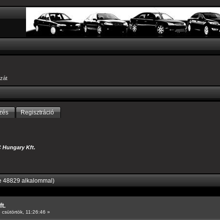
zát
zés
Regisztráció
Hungary Kft.
e 48829 alkalommal)
t.
csütörtök, 11:26:46 »