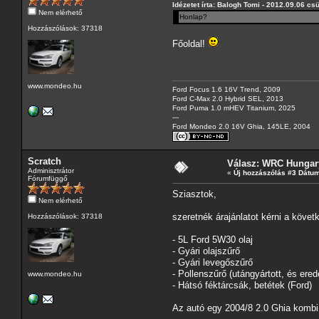
Idézetet írta: Balogh Tomi - 2012.09.06 csü
Nem elérhető
Honlap?
Hozzászólások: 37318
Főoldal!
www.mondeo.hu
Ford Focus 1.6 16V Trend, 2009
Ford C-Max 2.0 Hybrid SEL, 2013
Ford Puma 1.0 mHEV Titanium, 2025
---
Ford Mondeo 2.0 16V Ghia, 145LE, 2004
Scratch
Válasz: WRC Hungary
Adminisztrátor
«
Új hozzászólás #3 Dátum
Fórumfüggő
Sziasztok,
Nem elérhető
szeretnék árajánlatot kérni a követ
Hozzászólások: 37318
- 5L Ford 5W30 olaj
- Gyári olajszűrő
- Gyári levegőszűrő
- Pollenszűrő (utángyártott, és erede
www.mondeo.hu
- Hátsó féktárcsák, betétek (Ford)
Az autó egy 2004/8 2.0 Ghia kombi