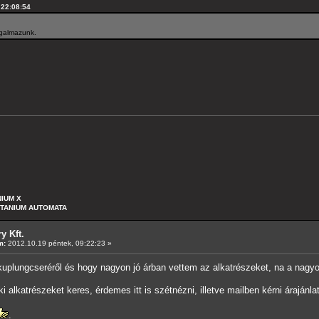
 22:08:54
rgalmazunk.
NIUM X
ITANIUM AUTOMATA
y Kft.
m:
2012.10.19 péntek, 09:22:23 »
uplungcseréről és hogy nagyon jó árban vettem az alkatrészeket, na a nagyon 
i alkatrészeket keres, érdemes itt is szétnézni, illetve mailben kérni árajánlat
.