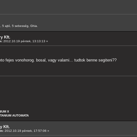
 5 ajtó, 5 sebesség, Ghia.
y Kft.
m:
2012.10.19 péntek, 13:13:13 »
 fejes vonohorog. bosal, vagy valami... tudtok benne segiteni??
NIUM X
ITANIUM AUTOMATA
 Kft.
um:
2012.10.19 péntek, 17:57:06 »