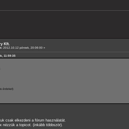
y Kft.
m:
2012.10.12 péntek, 20:06:00 »
ök, 11:59:35
:
is érdekel)
uk csak elkezdeni a fórum használatát.
x nézzük a topicot. (inkább többször).