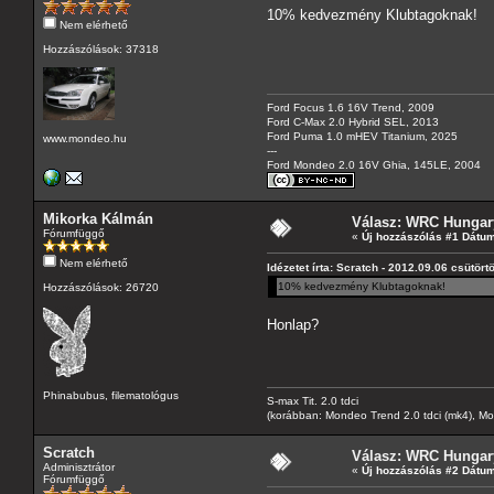
10% kedvezmény Klubtagoknak!
Nem elérhető
Hozzászólások: 37318
Ford Focus 1.6 16V Trend, 2009
Ford C-Max 2.0 Hybrid SEL, 2013
Ford Puma 1.0 mHEV Titanium, 2025
www.mondeo.hu
---
Ford Mondeo 2.0 16V Ghia, 145LE, 2004
Mikorka Kálmán
Válasz: WRC Hungary
Fórumfüggő
«
Új hozzászólás #1 Dátum
Nem elérhető
Idézetet írta: Scratch - 2012.09.06 csütört
10% kedvezmény Klubtagoknak!
Hozzászólások: 26720
Honlap?
Phinabubus, filematológus
S-max Tit. 2.0 tdci
(korábban: Mondeo Trend 2.0 tdci (mk4), Monde
Scratch
Válasz: WRC Hungary
Adminisztrátor
«
Új hozzászólás #2 Dátum
Fórumfüggő