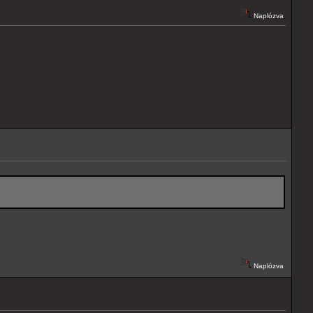
Naplózva
Naplózva