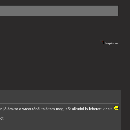
Naplózva
jó árakat a wrcautónál találtam meg, sőt alkudni is lehetett kicsit
ot.