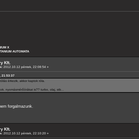
NIUM X
ITANIUM AUTOMATA
y Kft.
m:
2012.10.12 péntek, 22:08:54 »
, 21:53:37
zólás érkezik, akkor kaptok róla.
ltok. nyomásmérőórákat is?? turbo, olaj, stb...
 nem forgalmazunk.
y Kft.
m:
2012.10.12 péntek, 22:10:20 »