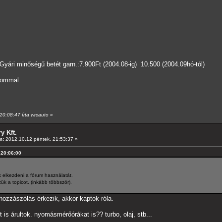
yári minőségű betét garn.:7.900Ft (2004.08-ig) 10.500 (2004.09hó-tól)
lommal.
20:08:47 írta wrcauto
»
y Kft.
m:
2012.10.12 péntek, 21:53:37 »
 20:06:00
 elkezdeni a fórum használatát.
k a topicot. (inkább többször).
j hozzászólás érkezik, akkor kaptok róla.
 is árultok. nyomásmérőórákat is?? turbo, olaj, stb...