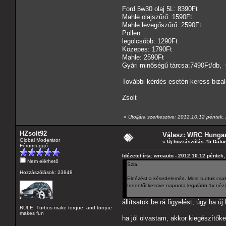
Ford 5w30 olaj 5L: 8390Ft
Mahle olajszűrő: 1590Ft
Mahle levegőszűrő: 2590Ft
Pollen:
legolcsóbb: 1290Ft
Közepes: 1790Ft
Mahle: 2590Ft
Gyári minőségű tárcsa:7490Ft/db, G
További kérdés esetén keress biza
Zsolt
«
Utoljára szerkesztve: 2012.10.12 péntek, 
HZsolt92
Válasz: WRC Hungar
Globál Moderátor
«
Új hozzászólás #5 Dátu
Fórumfüggő
Idézetet írta: wrcauto - 2012.10.12 péntek,
Nem elérhető
Szia,
Hozzászólások: 23848
Elnézést a késedelemért. Most tudtuk csak
Innentől kezdve naponta legalább 1x nézzü
állítsatok be rá figyelést, úgy ha ú
RULE: Turbos make torque, and torque
makes fun
ha jól olvastam, akkor kiegészítőket