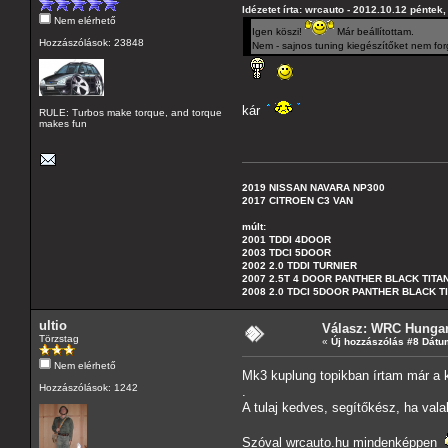
Idézetet írta: wrcauto - 2012.10.12 péntek,
Nem elérhető
Igen köszi!
Már beállítottam.
Hozzászólások: 23848
Nem - sajnos tuning kiegészítőket nem fo
kár
RULE: Turbos make torque, and torque
makes fun
2019 NISSAN NAVARA NP300
2017 CITROEN C3 VAN
múlt:
2001 TDDI 4DOOR
2003 TDCI 5DOOR
2002 2.0 TDDI TURNIER
2007 2.5T 4 DOOR PANTHER BLACK TITA
2008 2.0 TDCI 5DOOR PANTHER BLACK T
ultio
Válasz: WRC Hungar
Törzstag
«
Új hozzászólás #8 Dátu
Nem elérhető
Mk3 kuplung topikban írtam már a k
Hozzászólások: 1242
.
A tulaj kedves, segítőkész, ha valak
Szóval wrcauto.hu mindenképpen