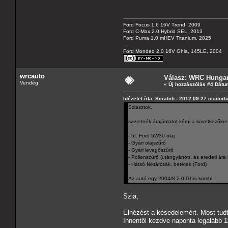
Ford Focus 1.6 16V Trend, 2009
Ford C-Max 2.0 Hybrid SEL, 2013
Ford Puma 1.0 mHEV Titanium, 2025
---
Ford Mondeo 2.0 16V Ghia, 145LE, 2004
wrcauto
Válasz: WRC Hungar
Vendég
«
Új hozzászólás #4 Dátu
Idézetet írta: Scratch - 2012.09.27 csütört
Sziasztok,
szeretnék árajánlatot kérni a következőkre
- 5L Ford 5W30 olaj
- Gyári olajszűrő
- Gyári levegőszűrő
- Pollenszűrő (utángyártott, és eredeti ára 
- Hátsó féktárcsák, betétek (Ford)
Az autó egy 2004/8 2.0 Ghia kombi.
Szia,
Elnézést a késedelemért. Most tudt
Innentől kezdve naponta legalább 1