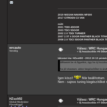
2019 NISSAN NAVARA NP300
2017 CITROEN C3 VAN
múlt:
2001 TDDI 4DOOR
2003 TDCI 5DOOR
2002 2.0 TDDI TURNIER
2007 2.5T 4 DOOR PANTHER BLACK TITA
2008 2.0 TDCI 5DOOR PANTHER BLACK T
wrcauto
Válasz: WRC Hungar
Vendég
«
Új hozzászólás #6 Dátu
Idézetet írta: HZsolt92 - 2012.10.12 péntek
állítsatok be rá figyelést, úgy ha új hozzás
ha jól olvastam, akkor kiegészítőket is áru
Igen köszi!
Már beállítottam.
Nem - sajnos tuning kiegészítőket
HZsolt92
Válasz: WRC Hungar
Globál Moderátor
«
Új hozzászólás #7 Dátu
Fórumfüggő