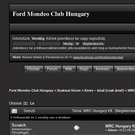
Ford Mondeo Club Hungary
Üdvözlünk,
Vendég
. Kérlek
jelentkezz be
vagy
regisztrálj
.
Jelentkezz be a felhasználóneveddel, jelszavaddal és add meg a munkamenet hoss
Hírek
: Keress minket a Facebook-on is! =>
www.facebook.com/fordmondeoclub
Főoldal
Forum
Wiki
Súgó
Keresés
Bejelentke
Ford Mondeo Club Hungary
>
Szakmai fórum
>
Keres – kínál (csak árral!)
>
WRC 
Oldalak: [
1
]
Le
Szerző
Téma: WRC Hungary Kft. (Megtekintv
0 Felhasználó és 1 vendég van a témában
Scratch
WRC Hungary Kf
Adminisztrátor
«
Dátum:
2012.09.06 
Fórumfüggő