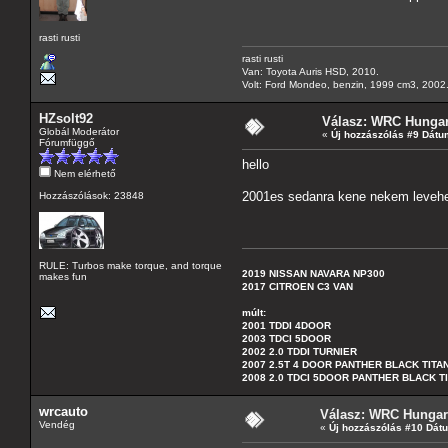
rasti rusti
rasti rusti
Van: Toyota Auris HSD, 2010.
Volt: Ford Mondeo, benzin, 1999 cm3, 2002.,
HZsolt92
Válasz: WRC Hungar
Globál Moderátor
«
Új hozzászólás #9 Dátu
Fórumfüggő
hello
Nem elérhető
2001es sedanra kene nekem leveheto
Hozzászólások: 23848
RULE: Turbos make torque, and torque
2019 NISSAN NAVARA NP300
makes fun
2017 CITROEN C3 VAN
múlt:
2001 TDDI 4DOOR
2003 TDCI 5DOOR
2002 2.0 TDDI TURNIER
2007 2.5T 4 DOOR PANTHER BLACK TITA
2008 2.0 TDCI 5DOOR PANTHER BLACK T
wrcauto
Válasz: WRC Hungary
Vendég
«
Új hozzászólás #10 Dát