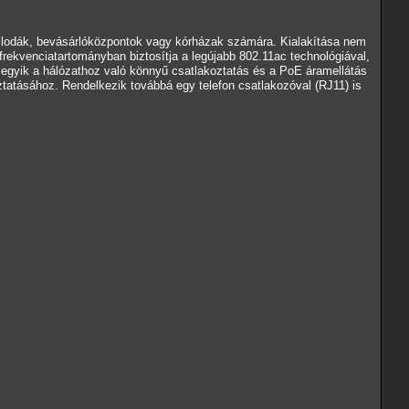
lodák, bevásárlóközpontok vagy kórházak számára. Kialakítása nem
frekvenciatartományban biztosítja a legújabb 802.11ac technológiával,
z egyik a hálózathoz való könnyű csatlakoztatás és a PoE áramellátás
ztatásához. Rendelkezik továbbá egy telefon csatlakozóval (RJ11) is