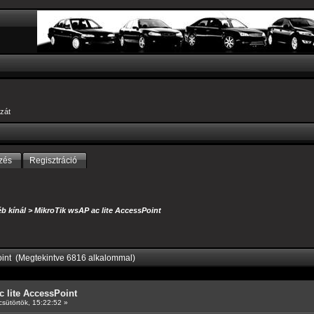
zát
zés
Regisztráció
b kínál
>
MikroTik wsAP ac lite AccessPoint
oint (Megtekintve 6816 alkalommal)
 lite AccessPoint
sütörtök, 15:22:52 »