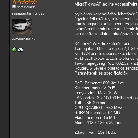
MikroTik wsAP ac lite AccessPo
Nem elérhető
Nyilvános kapcsolódási lehetőség
Hozzászólások: 37318
figyelemfelkeltő, így tökéletesen 
amely nagyobb sebességet és jobb l
számára áll rendelkezésre. Rendelk
az eszköz csatlakoztatásához és 
www.mondeo.hu
Kétirányú WiFi hozzáférési pont
Támogatás: 802.11b / g / n 2,4 GHz
Két LAN port további eszközökhöz
RJ11 csatlakozó asztali telefonos 
Távoli tápegység PoE (802.3af / at)
RouterOS Level 4 operációs rendsz
Paraméterek és specifikációk:
PoE: Bemenet: 802.3af / at
Kimenet: passzív PoE
Fogyasztás: Max. 10 W
LAN portok: 3 x 10/100 Ethernet po
1 db USB 2.0 port
CPU: QCA9531 - 650 MHz
SDRAM memória: 64 MB
Flash memória: 16 MB
Méret: 112 x 126 x 30 mm
2db-om van, 15e Ft/db.