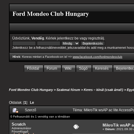
Ford Mondeo Club Hungary
Üdvözlünk,
Vendég
. Kérlek
jelentkezz be
vagy
regisztrálj
.
Jelentkezz be a felhasználóneveddel, jelszavaddal és add meg a munkamenet hoss
Hírek
: Keress minket a Facebook-on is! =>
www.facebook.com/fordmondeoclub
Főoldal
Forum
Wiki
Súgó
Keresés
Bejelentke
Ford Mondeo Club Hungary
>
Szakmai fórum
>
Keres – kínál (csak árral!)
>
Egyé
Oldalak: [
1
]
Le
Szerző
Téma: MikroTik wsAP ac lite AccessP
0 Felhasználó és 1 vendég van a témában
Scratch
MikroTik wsAP ac
Adminisztrátor
«
Dátum:
2021.09.30 c
Fórumfüggő