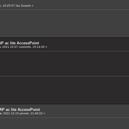
k, 15:25:57 írta Scratch
»
P ac lite AccessPoint
:
2021.10.07 csütörtök, 15:14:45 »
AP ac lite AccessPoint
m:
2021.10.15 péntek, 21:49:22 »