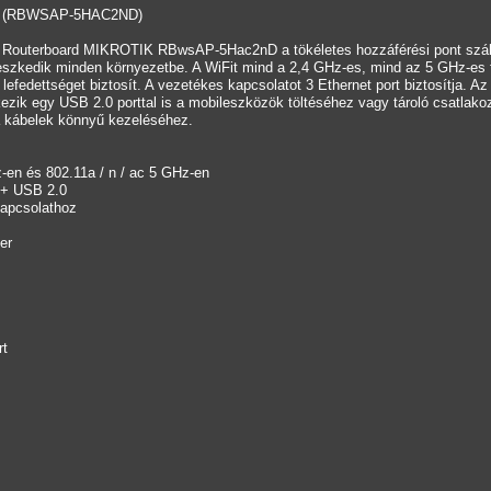
int (RBWSAP-5HAC2ND)
? Routerboard MIKROTIK RBwsAP-5Hac2nD a tökéletes hozzáférési pont szál
illeszkedik minden környezetbe. A WiFit mind a 2,4 GHz-es, mind az 5 GHz-es 
efedettséget biztosít. A vezetékes kapcsolatot 3 Ethernet port biztosítja. A
ezik egy USB 2.0 porttal is a mobileszközök töltéséhez vagy tároló csatlako
a kábelek könnyű kezeléséhez.
-en és 802.11a / n / ac 5 GHz-en
 + USB 2.0
kapcsolathoz
er
rt