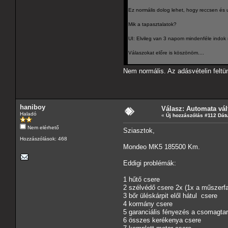
Ez normális dolog lehet, hogy reccsen és 
Mik a tapasztalatok?
UI: Elvileg van 3 napom mindenféle indok né
Válaszokat előre is köszönöm....
Nem normális. Az adásvételin feltü
haniboy
Válasz: Automata vál
Haladó
«
Új hozzászólás #112 Dát
Nem elérhető
Sziasztok,
Hozzászólások: 468
Mondeo MK5 185500 Km.
Eddigi problémák:
1 hűtő csere
2 szélvédő csere 2x (1x a műszerfa
3 bőr üléskárpit elől hátul csere
4 kormány csere
5 garanciális fényezés a csomagtar
6 összes kerékenya csere