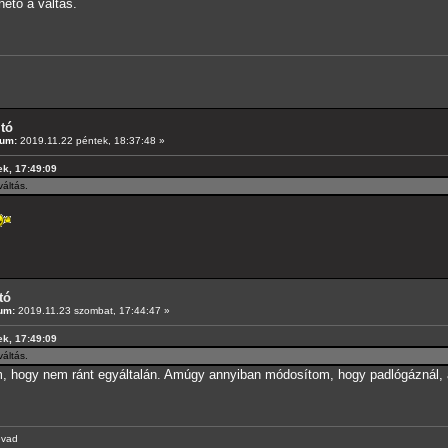
ető a váltás.
ltó
tum:
2019.11.22 péntek, 18:37:48 »
ek, 17:49:09
áltás.
tó
um:
2019.11.23 szombat, 17:44:47 »
ek, 17:49:09
áltás.
m, hogy nem ránt egyáltalán. Amúgy annyiban módosítom, hogy padlógáznál, az
evad