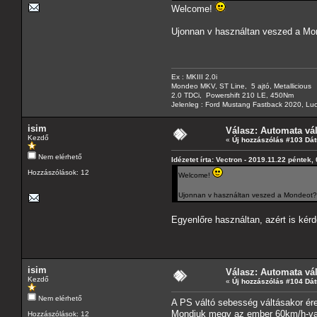
Welcome!
Ujonnan v használtan veszed a Mo
Ex : MKIII 2.0i
Mondeo MKV, ST Line, 5 ajtó, Metallicious
2.0 TDCi, Powershift 210 LE, 450Nm
Jelenleg : Ford Mustang Fastback 2020, Luc
isim
Válasz: Automata vá
Kezdő
«
Új hozzászólás #103 Dá
Nem elérhető
Idézetet írta: Vectron - 2019.11.22 péntek,
Hozzászólások: 12
Welcome!
Ujonnan v használtan veszed a Mondeot?
Egyenlőre használtan, azért is kérd
isim
Válasz: Automata vá
Kezdő
«
Új hozzászólás #104 Dá
Nem elérhető
A PS váltó sebesség váltásakor ér
Mondjuk megy az ember 60km/h-val é
Hozzászólások: 12