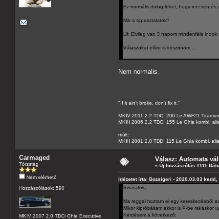
Ez normális dolog lehet, hogy reccsen és 
Mik a tapasztalatok?
UI: Elvileg van 3 napom mindenféle indok né
Válaszokat előre is köszönöm....
Nem normalis.
"If it ain't broke, don't fix it."
MKIV 2011 2.2 TDCI 200 Le AWF21 Titanium
MKIII 2006 2.2 TDCI 155 Le Ghia kombi, ali
múlt:
MKIII 2001 2.0 TDDI 115 Le Ghia kombi, alia
Carmaged
Válasz: Automata vál
Törzstag
«
Új hozzászólás #111 Dát
Nem elérhető
Idézetet írta: Bozsigeri - 2020.03.03 kedd,
Sziasztok,
Hozzászólások: 590
Ma reggel hoztam el egy kereskedésből az
Mikor kipróbáltam akkor is P-be rakáskor ug
Kérdésem a következő:
MKIV 2007 2.0 TDCi Ghia Executive