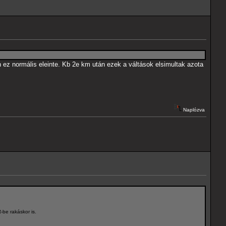
 h ez normális eleinte. Kb 2e km után ezek a váltások elsimultak azota
Naplózva
R-be rakáskor is.