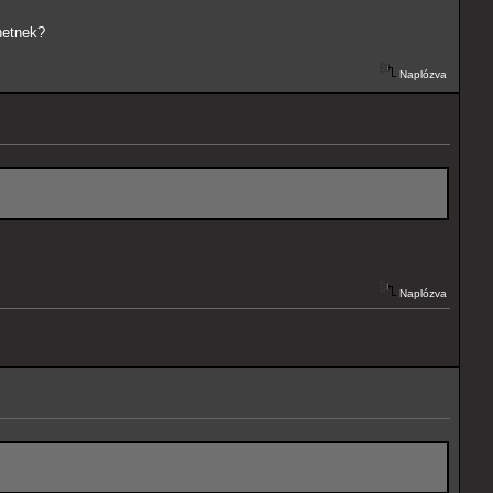
hetnek?
Naplózva
Naplózva