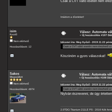
Csak a CVT váltó esetén nem érezh
Imádom a dízeleket!
isim
Válasz: Automata vá
Kezdő
«
Új hozzászólás #107 Dá
Nem elérhető
Idézetet írta: Meg Győző - 2019.11.22 pént
Csak a CVT váltó esetén nem érezhető a v
Hozzászólások: 12
Köszönöm a gyors válaszokat!
Sakos
Válasz: Automata vál
Megszállott
«
Új hozzászólás #108 Dát
Nem elérhető
Idézetet írta: Meg Győző - 2019.11.22 pént
Csak a CVT váltó esetén nem érezhető a v
Hozzászólások: 4974
Niylván észrevenni, de úgy értette
2.0TDCi Titanium 211LE PS - 2016 Kék fen