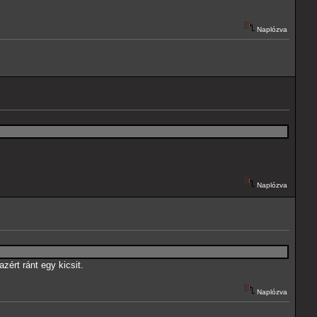
Naplózva
Naplózva
ért ránt egy kicsit.
Naplózva