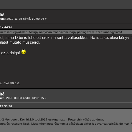
ltó
tum:
2019.11.25 hétfő, 19:00:26 »
 17:44:47
 nem ránt egyáltalán. Amúgy annyiban módosítom, hogy padlógáznál, azért ránt egy kicsit.
, sima D-be is lehetett érezni h ránt a váltásokkor. Irta is a kezelési könyv
latot mutato müszerröl.
e ez a dolga!
id Red V8 5.0.
ltó
tum:
2020.03.03 kedd, 13:36:15 »
 13:33:36
 új Mondeom, Kombi 2.0 tdci 2017-es Automata - Powershift váltós autómat.
rott és reccsent kicsit. Most mikor lecseréltettem a váltóolajat akkor is ugyanezt csinálja de már -