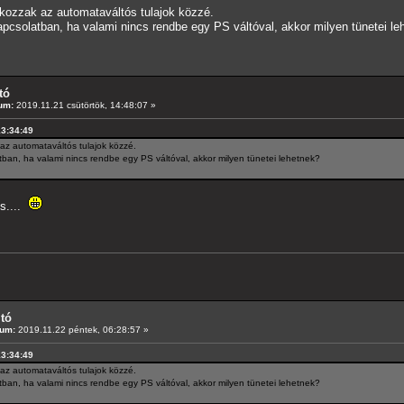
lakozzak az automataváltós tulajok közzé.
apcsolatban, ha valami nincs rendbe egy PS váltóval, akkor milyen tünetei le
tó
um:
2019.11.21 csütörtök, 14:48:07 »
13:34:49
 az automataváltós tulajok közzé.
tban, ha valami nincs rendbe egy PS váltóval, akkor milyen tünetei lehetnek?
is....
ltó
tum:
2019.11.22 péntek, 06:28:57 »
13:34:49
 az automataváltós tulajok közzé.
tban, ha valami nincs rendbe egy PS váltóval, akkor milyen tünetei lehetnek?