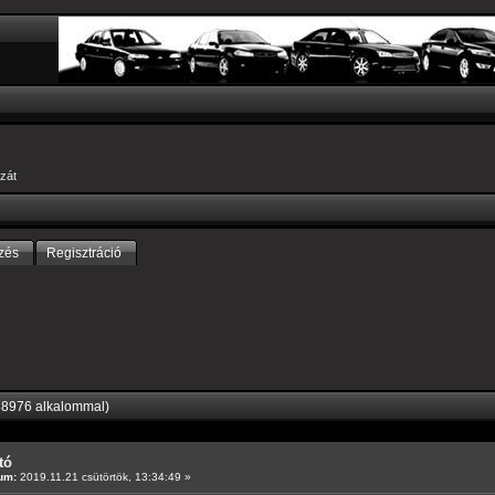
zát
zés
Regisztráció
38976 alkalommal)
tó
um:
2019.11.21 csütörtök, 13:34:49 »