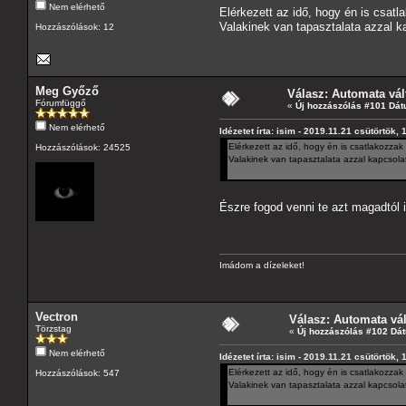
Nem elérhető
Elérkezett az idő, hogy én is csat
Valakinek van tapasztalata azzal k
Hozzászólások: 12
Meg Győző
Válasz: Automata vál
Fórumfüggő
«
Új hozzászólás #101 Dát
Nem elérhető
Idézetet írta: isim - 2019.11.21 csütörtök, 
Elérkezett az idő, hogy én is csatlakozzak
Hozzászólások: 24525
Valakinek van tapasztalata azzal kapcsola
Észre fogod venni te azt magadtól 
Imádom a dízeleket!
Vectron
Válasz: Automata vá
Törzstag
«
Új hozzászólás #102 Dá
Nem elérhető
Idézetet írta: isim - 2019.11.21 csütörtök, 
Elérkezett az idő, hogy én is csatlakozzak
Hozzászólások: 547
Valakinek van tapasztalata azzal kapcsola