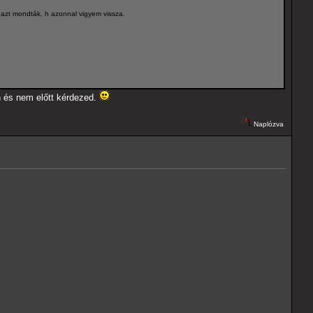
 azt mondták, h azonnal vigyem vissza.
án és nem előtt kérdezed.
Naplózva