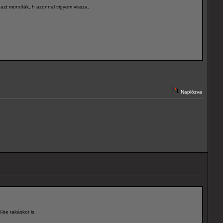
 azt mondták, h azonnal vigyem vissza.
Naplózva
R-be rakáskor is.