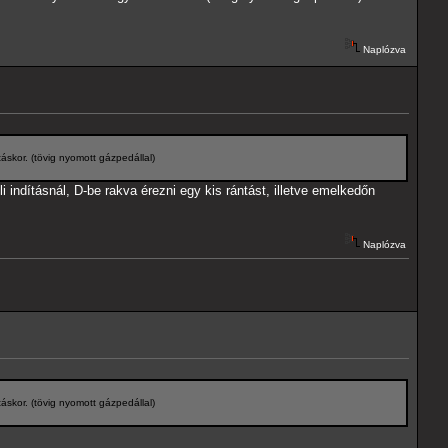
Naplózva
áskor. (tövig nyomott gázpedállal)
ndításnál, D-be rakva érezni egy kis rántást, illetve emelkedőn
Naplózva
áskor. (tövig nyomott gázpedállal)