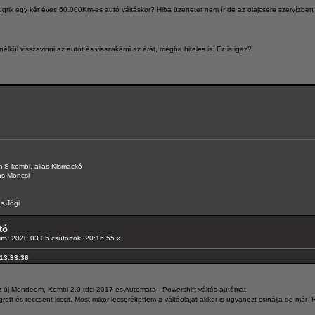
ugrik egy két éves 60.000Km-es autó váltáskor? Hiba üzenetet nem ír de az olajcsere szervízben
lkül visszavinni az autót és visszakérni az árát, mégha hiteles is. Ez is igaz?
-S kombi, alias Kismackó
as Moncsi
s Jógi
tó
um:
2020.03.05 csütörtök, 20:16:55 »
 13:33:36
 új Mondeom, Kombi 2.0 tdci 2017-es Automata - Powershift váltós autómat.
rott és reccsent kicsit. Most mikor lecseréltettem a váltóolajat akkor is ugyanezt csinálja de már -