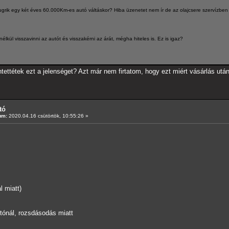
ugrik egy két éves 60.000Km-es autó váltáskor? Hiba üzenetet nem ír de az olajcsere szervízben
lkül visszavinni az autót és visszakérni az árát, mégha hiteles is. Ez is igaz?
ntettétek ezt a jelenséget? Azt már nem firtatom, hogy ezt miért vásárlás ut
tó
um:
2020.04.16 csütörtök, 10:55:26 »
l miatt)
tónál, rozsdásodás miatt