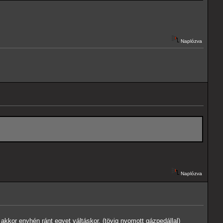
Naplózva
Naplózva
kkor enyhén ránt egyet váltáskor. (tövig nyomott gázpedállal)