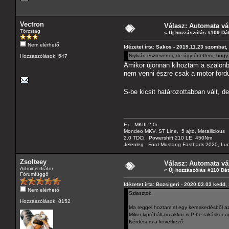
Vectron
Válasz: Automata vá
Törzstag
«
Új hozzászólás #109 Dá
Nem elérhető
Idézetet írta: Sakos - 2019.11.23 szombat,
Niylván észrevenni, de úgy értettem, hogy
Hozzászólások: 547
Amikor újonnan kihoztam a szalonbol
nem venni észre csak a motor fordu
S-be kicsit határozottabban vált, d
Ex : MKIII 2.0i
Mondeo MKV, ST Line, 5 ajtó, Metallicious
2.0 TDCi, Powershift 210 LE, 450Nm
Jelenleg : Ford Mustang Fastback 2020, Luc
Zsolteey
Válasz: Automata vá
Adminisztrátor
«
Új hozzászólás #110 Dá
Fórumfüggő
Idézetet írta: Bozsigeri - 2020.03.03 kedd,
Nem elérhető
Sziasztok,
Hozzászólások: 8152
Ma reggel hoztam el egy kereskedésből az
Mikor kipróbáltam akkor is P-be rakáskor ug
Kérdésem a következő: