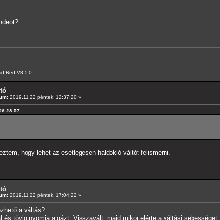
ndeot?
id Red V8 5.0.
ltó
tum:
2019.11.22 péntek, 12:37:20 »
 06:28:57
eztem, hogy lehet az esetlegesen haldokló váltót felismerni.
ltó
tum:
2019.11.22 péntek, 17:04:22 »
ezhető a váltás?
s tövig nyomja a gázt. Visszavált, majd mikor elérte a váltási sebességet, a