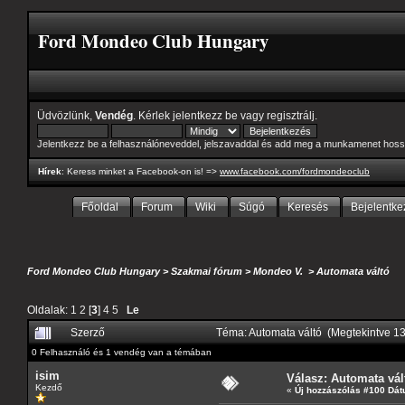
Ford Mondeo Club Hungary
Üdvözlünk,
Vendég
. Kérlek
jelentkezz be
vagy
regisztrálj
.
Jelentkezz be a felhasználóneveddel, jelszavaddal és add meg a munkamenet hoss
Hírek
: Keress minket a Facebook-on is! =>
www.facebook.com/fordmondeoclub
Főoldal
Forum
Wiki
Súgó
Keresés
Bejelentke
Ford Mondeo Club Hungary
>
Szakmai fórum
>
Mondeo V.
>
Automata váltó
Oldalak:
1
2
[
3
]
4
5
Le
Szerző
Téma: Automata váltó (Megtekintve 1
0 Felhasználó és 1 vendég van a témában
isim
Válasz: Automata vál
Kezdő
«
Új hozzászólás #100 Dát