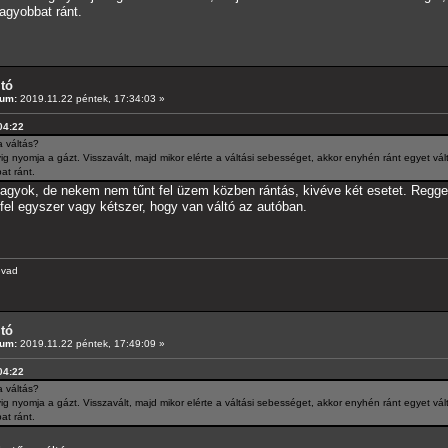
agyobbat ránt.
ltó
tum:
2019.11.22 péntek, 17:34:03 »
:04:22
a váltás?
 nyomja a gázt. Visszavált, majd mikor elérte a váltási sebességet, akkor enyhén ránt egyet vált
at ránt.
yok, de nekem nem tűnt fel üzem közben rántás, kivéve két esetet. Reggeli i
 fel egyszer vagy kétszer, hogy van váltó az autóban.
evad
ltó
tum:
2019.11.22 péntek, 17:49:09 »
:04:22
a váltás?
 nyomja a gázt. Visszavált, majd mikor elérte a váltási sebességet, akkor enyhén ránt egyet vált
at ránt.