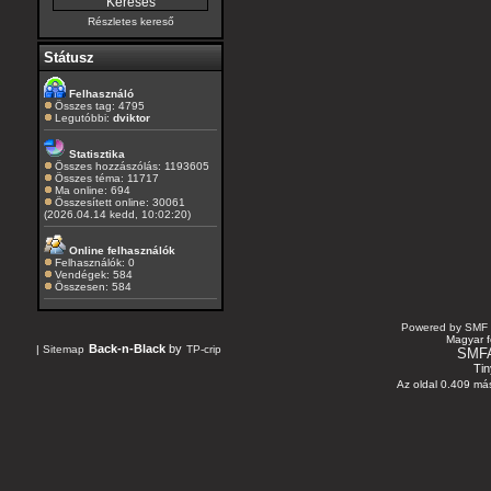
Részletes kereső
Státusz
Felhasználó
Összes tag: 4795
Legutóbbi:
dviktor
Statisztika
Összes hozzászólás: 1193605
Összes téma: 11717
Ma online: 694
Összesített online: 30061
(2026.04.14 kedd, 10:02:20)
Online felhasználók
Felhasználók: 0
Vendégek: 584
Összesen: 584
Powered by SMF 
Magyar f
Back-n-Black
by
|
Sitemap
TP-crip
SMF
Tin
Az oldal 0.409 más