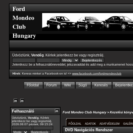
Ford
Mondeo
Club
Hungary
Üdvözlünk,
Vendég
. Kérlek
jelentkezz be
vagy
regisztrálj
.
Jelentkezz be a felhasználóneveddel, jelszavaddal és add meg a munkamenet hoss
Hírek
: Keress minket a Facebook-on is! =>
www.facebook.com/fordmondeoclub
Főoldal
Forum
Wiki
Súgó
Keresés
Bejelentke
Felhasználó
Ford Mondeo Club Hungary
>
Kezelési köny
Üdvözlünk,
Vendég
. Kérlek
jelentkezz be
vagy
regisztrálj
.
FŐOLDAL
ADATOK
ADATVÉDELEM
GALÉR
2026.08.07 péntek, 09:15:24
DVD Navigációs Rendszer