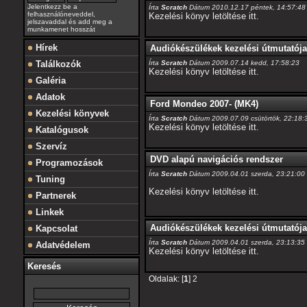
Jelentkezz be a
Írta
Scratch
Dátum 2010.12.17 péntek, 14:57:48
felhasználóneveddel,
Kezelési könyv letöltése itt.
jelszavaddal és add meg a
munkamenet hosszát
Hírek
Audiókészülékek kezelési útmutatója
Írta
Scratch
Dátum 2009.07.14 kedd, 17:58:23
Találkozók
Kezelési könyv letöltése itt.
Galéria
Adatok
Ford Mondeo 2007- (MK4)
Kezelési könyvek
Írta
Scratch
Dátum 2009.07.09 csütörtök, 22:18:
Kezelési könyv letöltése itt.
Katalógusok
Szervíz
DVD alapú navigációs rendszer
Programozások
Írta
Scratch
Dátum 2009.04.01 szerda, 23:21:00
Tuning
Kezelési könyv letöltése itt.
Partnerek
Linkek
Audiókészülékek kezelési útmutatója
Kapcsolat
Írta
Scratch
Dátum 2009.04.01 szerda, 23:13:35
Adatvédelem
Kezelési könyv letöltése itt.
Keresés
Oldalak: [
1
]
2