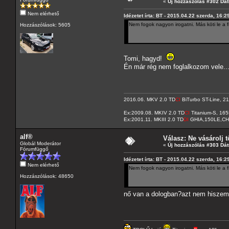
«
Új hozzászólás #302 Dá
Nem elérhető
Idézetet írta: BT - 2015.04.22 szerda, 16:2
Nem fogok nagyon irogatni. Más köti le a
Hozzászólások: 5605
Tomi, hagyd!
Én már rég nem foglalkozom vele..
2016.06. MKV 2.0 TD
CI
BiTurbo ST-Line, 2
Ex:2009.08. MKIV 2.0 TD
CI
Titanium-S, 16
Ex:2001.11. MKIII 2.0 TD
DI
GHIA,150LE,CH
alf®
Válasz: Ne vásárolj tő
Globál Moderátor
«
Új hozzászólás #303 Dá
Fórumfüggő
Idézetet írta: BT - 2015.04.22 szerda, 16:2
Nem elérhető
Nem fogok nagyon irogatni. Más köti le a
Hozzászólások: 48650
nő van a dologban?azt nem hiszem