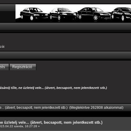
zát
zés
Regisztráció
ásárolj tőle, ne üzletelj vele... (átvert, becsapott, nem jelentkezett stb.)
le... (átvert, becsapott, nem jelentkezett stb.) (Megtekintve 262808 alkalommal)
e üzletelj vele... (átvert, becsapott, nem jelentkezett stb.)
15.04.22 szerda, 16:27:28 »