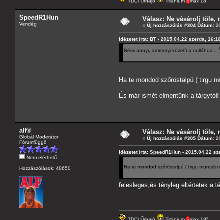
TDCI Űrhajó
Titanium
S
max 18"
SpeedR1Hun
Válasz: Ne vásárolj tőle, n
Vendég
«
Új hozzászólás #304 Dátum:
20
Idézetet írta: BT - 2015.04.22 szerda, 16:1
Némi annyi, amennyi közelít a nullához...
Ha te mondod szőröstalpú ( tirgu 
És már ismét elmentünk a tárgytól!
alf®
Válasz: Ne vásárolj tőle, n
Globál Moderátor
«
Új hozzászólás #305 Dátum:
20
Fórumfüggő
Idézetet írta: SpeedR1Hun - 2015.04.22 sz
Nem elérhető
Ha te mondod szőröstalpú ( tirgu muresi)
Hozzászólások: 48650
felesleges,és tényleg eltértetek a
TDCI Űrhajó
Titanium
S
max 18"