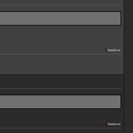
Naplózva
Naplózva