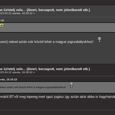
e üzletelj vele... (átvert, becsapott, nem jelentkezett stb.)
15.04.22 szerda, 16:33:22 »
8:41
muresi) neked aztán sok közöd lehet a magyar jogszabályokhoz!
e üzletelj vele... (átvert, becsapott, nem jelentkezett stb.)
15.04.22 szerda, 16:36:02 »
erda, 16:33:22
 neked aztán sok közöd lehet a magyar jogszabályokhoz!
 témától.BT-ről meg lepereg,mert igazi jogász.így aztán akár abba is hagyhat