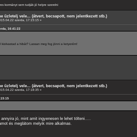
es kormányt sem tudják jó helyre szerelni
e üzletelj vele... (átvert, becsapott, nem jelentkezett stb.)
15.04.22 szerda, 17:15:15 »
erda, 16:41:22
 kiolvastad a hibát? Lassan meg fog jönni a ketyerém!
e üzletelj vele... (átvert, becsapott, nem jelentkezett stb.)
15.04.22 szerda, 17:18:35 »
7:15:15
nyira jó, mint amit ingyenesen le lehet tölteni.....
amot és meglátom melyik mire alkalmas.