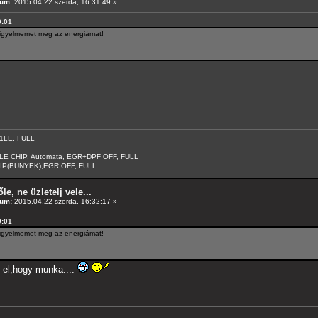
tum:
2015.04.22 szerda, 16:31:49 »
9:01
 figyelmemet meg az energiámat!
.
11LE, FULL
5LE CHIP, Automata, EGR+DPF OFF, FULL
IP(BUNYEK),EGR OFF, FULL
le, ne üzletelj vele...
tum:
2015.04.22 szerda, 16:32:17 »
9:01
 figyelmemet meg az energiámat!
 el,hogy munka....