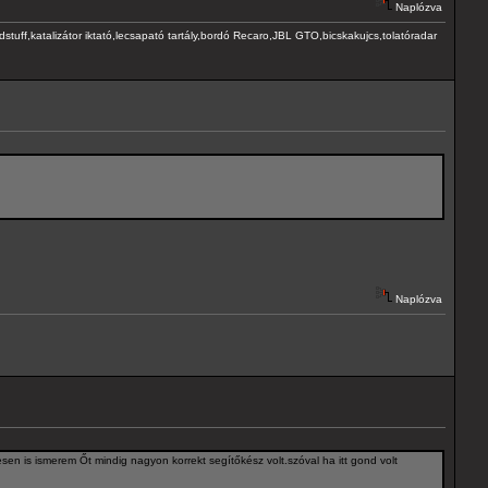
Naplózva
ff,katalizátor iktató,lecsapató tartály,bordó Recaro,JBL GTO,bicskakujcs,tolatóradar
Naplózva
en is ismerem Őt mindig nagyon korrekt segítőkész volt.szóval ha itt gond volt