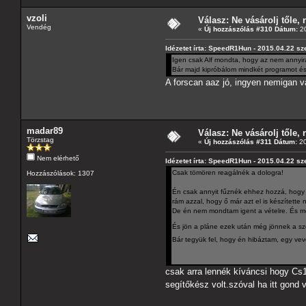
vzoli
Válasz: Ne vásárolj tőle, n
Vendég
«
Új hozzászólás #310 Dátum:
20
Idézetet írta: SpeedR1Hun - 2015.04.22 sz
Igen csak Alf mondta, hogy az nem annyira j
Bár majd kipróbálom mindkét programot és
A forscan aaz jó, ingyen nemigan v
madar89
Válasz: Ne vásárolj tőle, n
Törzstag
«
Új hozzászólás #311 Dátum:
20
Nem elérhető
Idézetet írta: SpeedR1Hun - 2015.04.22 sz
Csak tömören reagálnék a dologra!
Hozzászólások: 1307
Én csak annyit fűznék ehhez hozzá, hogy e
rám azzal, hogy ő már azt el is készítette
De én nem mondtam igent a vételre. És m
És jön a pláne ezek után még jönnek a s
Bár tegyük fel, hogy én hibáztam, egy vevő
csak arra lennék kíváncsi hogy Cs
segítőkész volt.szóval ha itt gond