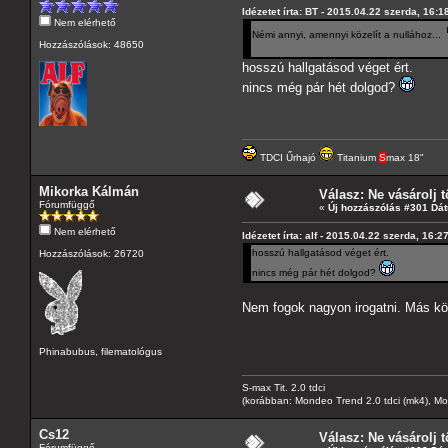
Idézetet írta: BT - 2015.04.22 szerda, 16:1
Nem elérhető
Némi annyi, amennyi közelít a nullához...
Hozzászólások: 48650
hosszú hallgatásod véget ért.
nincs még pár hét dolgod?
TDCI Űrhajó
Titanium
S
max 18"
Mikorka Kálmán
Válasz: Ne vásárolj tő
Fórumfüggő
«
Új hozzászólás #301 Dá
Nem elérhető
Idézetet írta: alf - 2015.04.22 szerda, 16:2
hosszú hallgatásod véget ért.
Hozzászólások: 26720
nincs még pár hét dolgod?
Nem fogok nagyon irogatni. Más kö
Phinabubus, filematológus
S-max Tit. 2.0 tdci
(korábban: Mondeo Trend 2.0 tdci (mk4), Monde
Cs12
Válasz: Ne vásárolj tő
Fórumfüggő