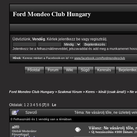
Ford Mondeo Club Hungary
Üdvözlünk,
Vendég
. Kérlek
jelentkezz be
vagy
regisztrálj
.
Jelentkezz be a felhasználóneveddel, jelszavaddal és add meg a munkamenet hoss
Hírek
: Keress minket a Facebook-on is! =>
www.facebook.com/fordmondeoclub
Főoldal
Forum
Wiki
Súgó
Keresés
Bejelentke
Ford Mondeo Club Hungary
>
Szakmai fórum
>
Keres – kínál (csak árral!)
>
Ne v
Oldalak:
1
2
3
4
5
6
[
7
]
8
Le
Szerző
Téma: Ne vásárolj tőle, ne üzletelj ve
0 Felhasználó és 1 vendég van a témában
alf®
Válasz: Ne vásárolj tőle, n
Globál Moderátor
«
Új hozzászólás #300 Dátum:
20
Fórumfüggő