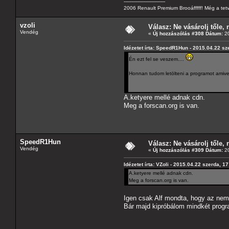
---------------------------
2006 Renault Premium Brooáfffff! Még a tetv
vzoli
Válasz: Ne vásárolj tőle, n
Vendég
«
Új hozzászólás #308 Dátum:
20
Idézetet írta: SpeedR1Hun - 2015.04.22 sz
Én ezt fel se veszem....
Honnan tudom letölteni a programot amivel
A.ketyere mellé adnak cdn.
Meg a forscan.org is van.
SpeedR1Hun
Válasz: Ne vásárolj tőle, n
Vendég
«
Új hozzászólás #309 Dátum:
20
Idézetet írta: VZoli - 2015.04.22 szerda, 1
A.ketyere mellé adnak cdn.
Meg a forscan.org is van.
Igen csak Alf mondta, hogy az nem an
Bár majd kipróbálom mindkét progr