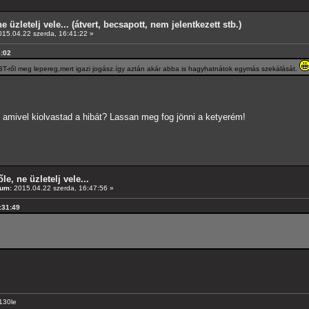
e üzletelj vele... (átvert, becsapott, nem jelentkezett stb.)
15.04.22 szerda, 16:41:22 »
6:02
l.BT-ről meg lepereg,mert igazi jogász.így aztán akár abba is hagyhatnátok egymás szekálását.
 amivel kiolvastad a hibát? Lassan meg fog jönni a ketyerém!
le, ne üzletelj vele...
tum:
2015.04.22 szerda, 16:47:56 »
6:31:49
130le