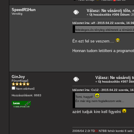
SpeedR1Hun
Válasz: Ne vásárolj tőle, n
Vendég
«
Új hozzászólás #306 Dátum:
20
Idézetet írta: alf - 2015.04.22 szerda, 16:3
felesleges,és tényleg eltértetek a témátó
Én ezt fel se veszem....
Honnan tudom letölteni a programot
GinJoy
Válasz: Ne vásárolj tő
Fórumfüggő
«
Új hozzászólás #307 Dá
Nem elérhető
Idézetet írta: Cs12 - 2015.04.22 szerda, 1
Hozzászólások: 8683
Tomi, hagyd!
Én már rég nem foglalkozom vele...
azért tudjuk kire kell figyelni
2006/04 2.0l TD
CI
N7BB fehér kombi 6 seb 