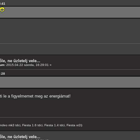
8:41
le, ne üzletelj vele...
tum:
2015.04.22 szerda, 16:29:01 »
7:28
ti le a figyelmemet meg az energiámat!
o mk3 tdci, Fiesta 1.6 tdci, Fiesta 1.4 tdci, Fiesta xr2i)
le, ne üzletelj vele...