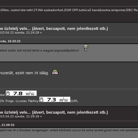
100km, castrol tda+stihl 2T,INA szabadonfutó,EGR OFF,turbócső bandázsolva,tempomat,EBC Redstu
e üzletelj vele... (átvert, becsapott, nem jelentkezett stb.)
15.04.22 szerda, 21:24:29 »
erda, 16:33:22
 neked aztán sok közöd lehet a magyar jogszabályokhoz!
szerült, ezért nem írt idáig.
blue
N, Forge, LLumar, FlipKey
[/URL
e üzletelj vele... (átvert, becsapott, nem jelentkezett stb.)
15.04.22 szerda, 21:29:19 »
, 21:08:33
gától már itt a fórumon rengetegen vettek bőrőzött cuccot és soha semmi gond nem volt személyes