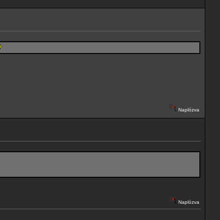
Naplózva
Naplózva