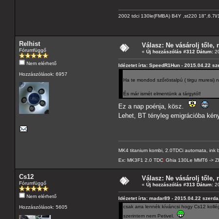
2002 tdci 130le(FMBA) B4Y ,st220 18",6.7l/
Relhist
Válasz: Ne vásárolj tőle, n
Fórumfüggő
«
Új hozzászólás #312 Dátum:
20
Nem elérhető
Idézetet írta: SpeedR1Hun - 2015.04.22 sz
Hozzászólások: 6957
Ha te mondod szőröstalpú ( tirgu muresi)
És már ismét elmentünk a tárgytól!
Ez a nap poénja, kösz.
Lehet, BT tényleg emigrációba kény
MK4 titanium kombi, 2.0TDCi automata, ink 
Ex: MK3F1 2.0 TDC
i
Ghia 130Le MMT6 -> ZE
Cs12
Válasz: Ne vásárolj tőle, n
Fórumfüggő
«
Új hozzászólás #313 Dátum:
20
Nem elérhető
Idézetet írta: madar89 - 2015.04.22 szerda
csak arra lennék kíváncsi hogy Cs12 kollé
Hozzászólások: 5605
szerintem nem Petivel.