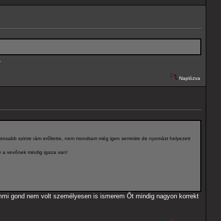
.
Naplózva
gfontosabb szinte rám erőltette, nem mondtam még igen semmire de nyomást helyezett
 a vevőnek mindig igaza van!
semmi gond nem volt személyesen is ismerem Őt mindig nagyon korrekt