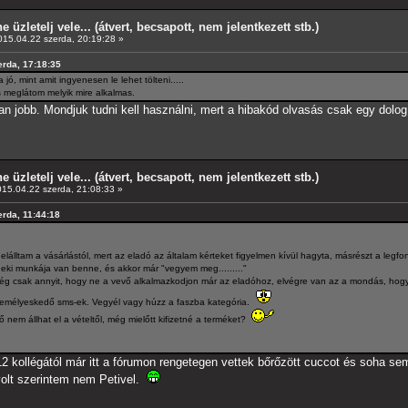
e üzletelj vele... (átvert, becsapott, nem jelentkezett stb.)
15.04.22 szerda, 20:19:28 »
erda, 17:18:35
ó, mint amit ingyenesen le lehet tölteni.....
 meglátom melyik mire alkalmas.
an jobb. Mondjuk tudni kell használni, mert a hibakód olvasás csak egy dolog
e üzletelj vele... (átvert, becsapott, nem jelentkezett stb.)
15.04.22 szerda, 21:08:33 »
erda, 11:44:18
lálltam a vásárlástól, mert az eladó az általam kérteket figyelmen kívül hagyta, másrészt a le
 neki munkája van benne, és akkor már "vegyem meg........."
ég csak annyit, hogy ne a vevő alkalmazkodjon már az eladóhoz, elvégre van az a mondás, hogy
zemélyeskedő sms-ek. Vegyél vagy húzz a faszba kategória.
 nem állhat el a vételtől, még mielőtt kifizetné a terméket?
12 kollégától már itt a fórumon rengetegen vettek bőrőzött cuccot és soha 
 volt szerintem nem Petivel.