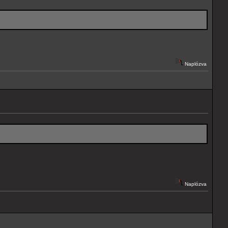
Naplózva
Naplózva