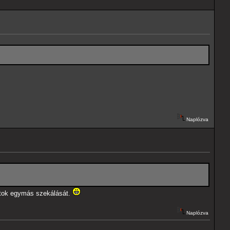
Naplózva
nátok egymás szekálását.
Naplózva