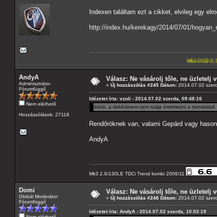
Indexen találtam ezt a cikket, elvileg egy el
http://index.hu/kerekagy/2014/07/01/hogyan
Mk3-2002-2,5-V6
---A4-es la
AndyA
Válasz: Ne vásárolj tőle, ne üzletelj v
Adminisztrátor
«
Új hozzászólás #245 Dátum:
2014.07.02 szerd
Fórumfüggő
Idézetet írta: vzoli - 2014.07.02 szerda, 09:48:16
Nem elérhető
öööö, a dekóderem nem tudja értelmezni a mondatod. F
Hozzászólások: 27118
Rendőröknek van, valami Gepárd vagy hason
AndyA
Mk3 2.0/130LE TDCi Trend kombi 2006/11
Domi
Válasz: Ne vásárolj tőle, ne üzletelj v
Globál Moderátor
«
Új hozzászólás #246 Dátum:
2014.07.02 szerd
Fórumfüggő
Idézetet írta: AndyA - 2014.07.02 szerda, 10:02:19
Nem elérhető