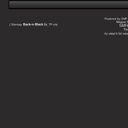
Powered by SMF 
Magyar f
Back-n-Black
by
|
Sitemap
TP-crip
SMF
Tin
Az oldal 0.54 máso