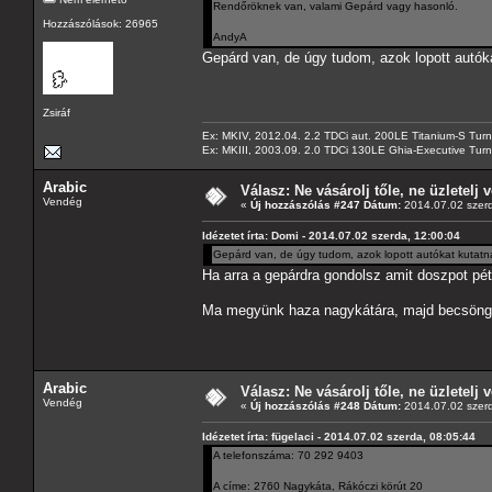
Rendőröknek van, valami Gepárd vagy hasonló.
Hozzászólások: 26965
AndyA
Gepárd van, de úgy tudom, azok lopott autók
Zsiráf
Ex: MKIV, 2012.04. 2.2 TDCi aut. 200LE Titanium-S Turn
Ex: MKIII, 2003.09. 2.0 TDCi 130LE Ghia-Executive Turni
Arabic
Válasz: Ne vásárolj tőle, ne üzletelj v
Vendég
«
Új hozzászólás #247 Dátum:
2014.07.02 szerd
Idézetet írta: Domi - 2014.07.02 szerda, 12:00:04
Gepárd van, de úgy tudom, azok lopott autókat kutatn
Ha arra a gepárdra gondolsz amit doszpot pét
Ma megyünk haza nagykátára, majd becsöng
Arabic
Válasz: Ne vásárolj tőle, ne üzletelj v
Vendég
«
Új hozzászólás #248 Dátum:
2014.07.02 szerd
Idézetet írta: fügelaci - 2014.07.02 szerda, 08:05:44
A telefonszáma: 70 292 9403
A címe: 2760 Nagykáta, Rákóczi körút 20