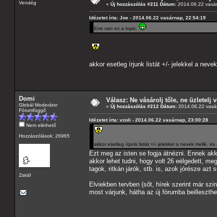
Vendég
«
Új hozzászólás #211 Dátum:
2014.06.22 vasár
Idézetet írta: Joe - 2014.06.22 vasárnap, 22:54:19
Erre van ez a topic.
akkor esetleg írjunk listát +/- jelekkel a ne
Domi
Válasz: Ne vásárolj tőle, ne üzletelj v
Globál Moderátor
«
Új hozzászólás #212 Dátum:
2014.06.22 vasár
Fórumfüggő
Idézetet írta: vzoli - 2014.06.22 vasárnap, 23:00:28
Nem elérhető
Hozzászólások: 26965
akkor esetleg írjunk listát +/- jelekkel a nevek mellé, 
Ezt meg az isten se fogja átnézni. Ennek akko
akkor lehet tudni, hogy volt 26 eélgedett, meg
tagok, ritkán járók, stb. is, azok jórésze az
Zsiráf
Elviekben tervben (sőt, hírek szerint már sz
most várjunk, hátha az új fórumba beilleszthe