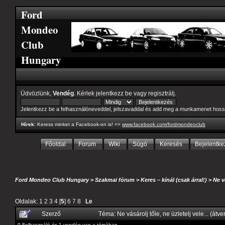
Ford
Mondeo
Club
Hungary
Üdvözlünk,
Vendég
. Kérlek
jelentkezz be
vagy
regisztrálj
.
Jelentkezz be a felhasználóneveddel, jelszavaddal és add meg a munkamenet hoss
Hírek
: Keress minket a Facebook-on is! =>
www.facebook.com/fordmondeoclub
Főoldal
Forum
Wiki
Súgó
Keresés
Bejelentke
Ford Mondeo Club Hungary
>
Szakmai fórum
>
Keres – kínál (csak árral!)
>
Ne v
Oldalak:
1
2
3
4
[
5
]
6
7
8
Le
Szerző
Téma: Ne vásárolj tőle, ne üzletelj vele... (át
0 Felhasználó és 1 vendég van a témában