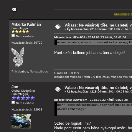
Mk3-2002-2,5-V6
---A4-es la
Mikorka Kálmán
Válasz: Ne vásárolj tőle, ne üzletelj v
Fórumfüggő
«
Új hozzászólás #218 Dátum:
2014.06.23 hétfő
Nem elérhető
Idézetet írta: HZsolt92 - 2014.06.23 hétfő, 08:41:06
ez nem a vatera, ebay, stb... nem kell ez ide. ez egy f
Hozzászólások: 26720
Pont ezért kellene jobban szűrni a dolgot!
Phinabubus, filematológus
S-max Tit. 2.0 tdci
(korábban: Mondeo Trend 2.0 tdci (mk4), Mondeo mk3 tdci, 
Joe
Válasz: Ne vásárolj tőle, ne üzletelj v
Globál Moderátor
«
Új hozzászólás #219 Dátum:
2014.06.23 hétfő
Fórumfüggő
Idézetet írta: BDWTeam - 2014.06.23 hétfő, 04:23:25
Nem elérhető
Igen? Tessék már megmutatni, hogy hová írtak be az 
átverős ember vagy?
Hozzászólások: 22913
Szted be fognak írni?
Nade pont ezért nem kéne nyávogni azért, hogy