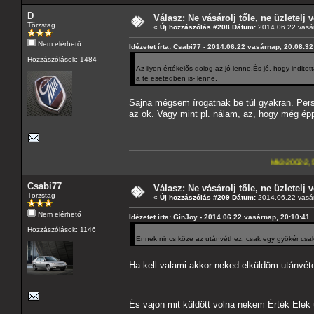
D
Válasz: Ne vásárolj tőle, ne üzletelj v
Törzstag
«
Új hozzászólás #208 Dátum:
2014.06.22 vasár
Nem elérhető
Idézetet írta: Csabi77 - 2014.06.22 vasárnap, 20:08:32
Hozzászólások: 1484
Az ilyen értékelős dolog az jó lenne.És jó, hogy inditot
a te esetedben is- lenne.
Sajna mégsem írogatnak be túl gyakran. Pers
az ok. Vagy mint pl. nálam, az, hogy még épp
Mk3-2002-2,5-V6
---A4-es la
Csabi77
Válasz: Ne vásárolj tőle, ne üzletelj v
Törzstag
«
Új hozzászólás #209 Dátum:
2014.06.22 vasár
Nem elérhető
Idézetet írta: GinJoy - 2014.06.22 vasárnap, 20:10:41
Hozzászólások: 1146
Ennek nincs köze az utánvéthez, csak egy gyökér csa
Ha kell valami akkor neked elküldöm utánvét
És vajon mit küldött volna nekem Érték Elek