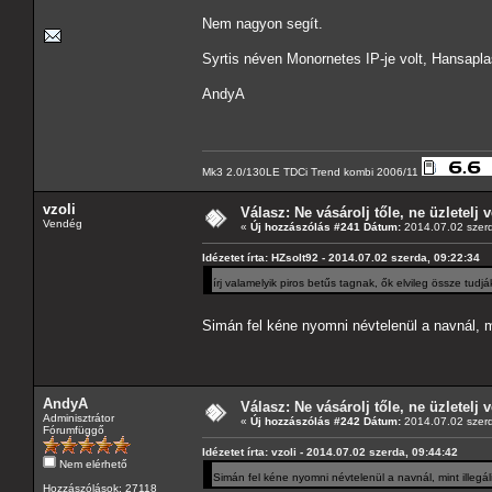
Nem nagyon segít.
Syrtis néven Monornetes IP-je volt, Hansapl
AndyA
Mk3 2.0/130LE TDCi Trend kombi 2006/11
vzoli
Válasz: Ne vásárolj tőle, ne üzletelj v
Vendég
«
Új hozzászólás #241 Dátum:
2014.07.02 szerd
Idézetet írta: HZsolt92 - 2014.07.02 szerda, 09:22:34
írj valamelyik piros betűs tagnak, ők elvileg össze tudj
Simán fel kéne nyomni névtelenül a navnál, m
AndyA
Válasz: Ne vásárolj tőle, ne üzletelj v
Adminisztrátor
«
Új hozzászólás #242 Dátum:
2014.07.02 szerd
Fórumfüggő
Idézetet írta: vzoli - 2014.07.02 szerda, 09:44:42
Nem elérhető
Simán fel kéne nyomni névtelenül a navnál, mint illeg
Hozzászólások: 27118