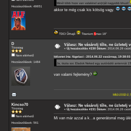
Minél több hsze van valakinel an(n)ál nagyobb bhuzi!
Hozzászólások: 48651
akkor te még csak kis kötsög vagy.
TDCI Űrhajó
Titanium
S
max 18"
D
Válasz: Ne vásárolj tőle, ne üzletelj v
Törzstag
«
Új hozzászólás #230 Dátum:
2014.06.26 csütö
Nem elérhető
Idézetet írta: fügelaci - 2014.06.22 vasárnap, 19:38:03
Hozzászólások: 1484
Ja, tiszta sor. Eladok Neked egy autórádió antennát 15
van valami fejlemény?
Mk3-2002-2,5-V6
---A4-es la
Kincso70
Válasz: Ne vásárolj tőle, ne üzletelj v
Törzstag
«
Új hozzászólás #231 Dátum:
2014.06.26 csütö
Nem elérhető
Mi van már azzal a k...a generátorral meg ül
Hozzászólások: 561