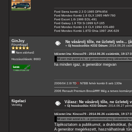
Ford Sierra kombi 2.3 D 1985 DPN-954
Ford Mondeo Kombi 1.8 GLX 1995 HMY-760
Ford Escort 1.6i 1986 EOL-491
Ford Galaxy 1.9 TDI Si 1999 ILF-165
Ford Mondeo Kombi 1.6 CLX 1994 IOS-480
Ford Mondeo Kombi 1.8TD Ghia 1997 JAK-629
GinJoy
Ne vásárolj tőle, ne üzletelj vele... (
Fórumfüggő
«
Új hozzászólás #232 Dátum:
2014.06.26 csütö
Nem elérhető
Idézetet írta: Kincso70 - 2014.06.26 csütörtök, 19:17:
Mi van már azzal a k...a generátorral meg ülésekkel.Ne
Hozzászólások: 8683
ha minden igaz, a generátor megvan
2006/04 2.0l TD
CI
N7BB fehér kombi 6 seb 130le
---------------------------
2006 Renault Premium Brooáfffff! Még a tetves kormányt s
fügelaci
Válasz: Ne vásárolj tőle, ne üzletelj v
Vendég
«
Új hozzászólás #233 Dátum:
2014.06.27 pénte
Idézetet írta: Kincso70 - 2014.06.26 csütörtök, 19:17:
Mi van már azzal a k...a generátorral meg ülésekkel.Ne
Tájékoztatom a publikumot, a drukkolókat, (kö
A generátor megérkezett, használhatónak tűni