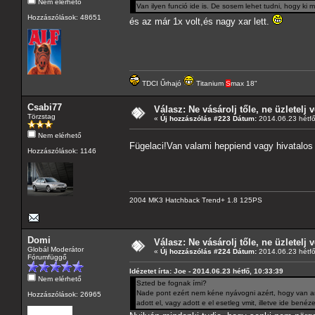
Nem elérhető
Van ilyen funció ide is. De sosem lehet tudni, hogy ki 
Hozzászólások: 48651
és az már 1x volt,és nagy xar lett.
TDCI Űrhajó
Titanium
S
max 18"
Csabi77
Válasz: Ne vásárolj tőle, ne üzletelj v
Törzstag
«
Új hozzászólás #223 Dátum:
2014.06.23 hétfő
Nem elérhető
Fügelaci!Van valami heppiend vagy hivatalos
Hozzászólások: 1146
2004 MK3 Hatchback Trend+ 1.8 125PS
Domi
Válasz: Ne vásárolj tőle, ne üzletelj v
Globál Moderátor
«
Új hozzászólás #224 Dátum:
2014.06.23 hétfő
Fórumfüggő
Idézetet írta: Joe - 2014.06.23 hétfő, 10:33:39
Nem elérhető
Szted be fognak írni?
Nade pont ezért nem kéne nyávogni azért, hogy van archí
Hozzászólások: 26965
adott el, vagy adott e el esetleg vmit, illetve ide bené