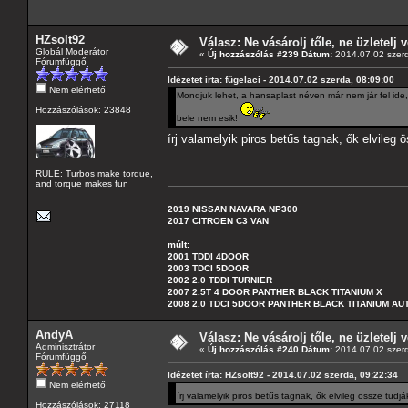
HZsolt92
Válasz: Ne vásárolj tőle, ne üzletelj v
Globál Moderátor
«
Új hozzászólás #239 Dátum:
2014.07.02 szerd
Fórumfüggő
Idézetet írta: fügelaci - 2014.07.02 szerda, 08:09:00
Nem elérhető
Mondjuk lehet, a hansaplast néven már nem jár fel ide
Hozzászólások: 23848
bele nem esik!
írj valamelyik piros betűs tagnak, ők elvileg 
RULE: Turbos make torque,
and torque makes fun
2019 NISSAN NAVARA NP300
2017 CITROEN C3 VAN
múlt:
2001 TDDI 4DOOR
2003 TDCI 5DOOR
2002 2.0 TDDI TURNIER
2007 2.5T 4 DOOR PANTHER BLACK TITANIUM X
2008 2.0 TDCI 5DOOR PANTHER BLACK TITANIUM A
AndyA
Válasz: Ne vásárolj tőle, ne üzletelj v
Adminisztrátor
«
Új hozzászólás #240 Dátum:
2014.07.02 szerd
Fórumfüggő
Idézetet írta: HZsolt92 - 2014.07.02 szerda, 09:22:34
Nem elérhető
írj valamelyik piros betűs tagnak, ők elvileg össze tudj
Hozzászólások: 27118