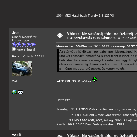
2004 MK3 Hatchback Trend+ 1.8 125PS
Joe
Válasz: Ne vásárolj tőle, ne üzletelj v
Globál Moderátor
«
Új hozzászólás #210 Dátum:
2014.06.22 vasár
Fórumfüggő
Idézetet írta: BDWTeam - 2014.06.22 vasárnap, 06:57:
Nem elérhető
Az utánvét a küldő szempontjából nem biztonságos! Ha
utánvét összegét, ami akár 4-5 ezer forint is lehet, 
Hozzászólások: 22913
bebuktam két-három csomagot, azóta nem vagyok hajlan
ellen nincs orvosság. A fórumon is érdemes lenne csiná
lennének megbízható eladók és korrekt vevők.
Erre van ez a topic.
Vót...
Tisztelettel!
Jelenleg: '11 2,2 TDCi Galaxy ezüst, autom., panoráma, 
'07 1,8 TDCi Ford C-Max Ghia fekete, csodaszé
'99 MB A140 ASR, ABS, Airbag, félbőr, kihajtható 
A múlt...'99 2,8 VR6 Ford Galaxy majdnem FULL
vzoli
Válasz: Ne vásárolj tőle, ne üzletelj v