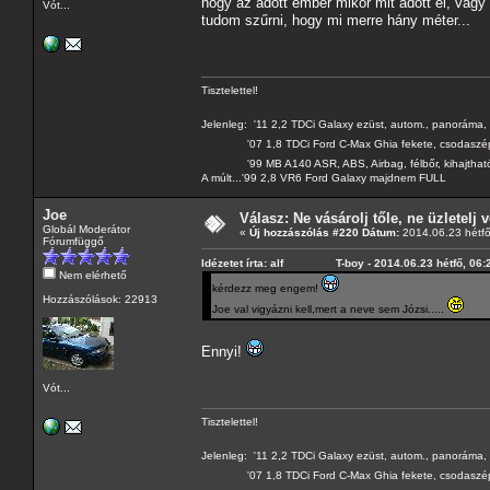
hogy az adott ember mikor mit adott el, vagy a
Vót...
tudom szűrni, hogy mi merre hány méter...
Tisztelettel!
Jelenleg: '11 2,2 TDCi Galaxy ezüst, autom., panoráma, 
'07 1,8 TDCi Ford C-Max Ghia fekete, csodaszé
'99 MB A140 ASR, ABS, Airbag, félbőr, kihajtható 
A múlt...'99 2,8 VR6 Ford Galaxy majdnem FULL
Joe
Válasz: Ne vásárolj tőle, ne üzletelj v
Globál Moderátor
«
Új hozzászólás #220 Dátum:
2014.06.23 hétfő
Fórumfüggő
Idézetet írta: alf T-boy - 2014.06.23 hétfő, 06:
Nem elérhető
kérdezz meg engem!
Hozzászólások: 22913
Joe val vigyázni kell,mert a neve sem Józsi.....
Ennyi!
Vót...
Tisztelettel!
Jelenleg: '11 2,2 TDCi Galaxy ezüst, autom., panoráma, 
'07 1,8 TDCi Ford C-Max Ghia fekete, csodaszé