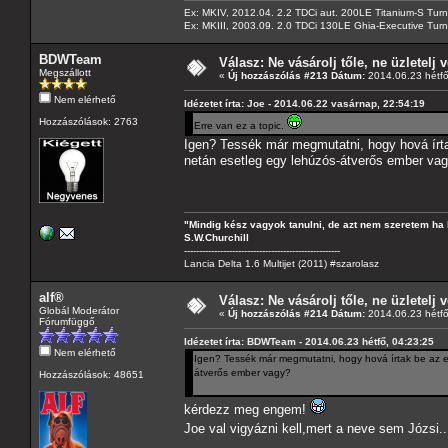
Ex: MKIV, 2012.04. 2.2 TDCi aut. 200LE Titanium-S Turn
Ex: MKIII, 2003.09. 2.0 TDCi 130LE Ghia-Executive Turni
BDWTeam
Válasz: Ne vásárolj tőle, ne üzletelj v
Megszállott
«
Új hozzászólás #213 Dátum:
2014.06.23 hétfő
Nem elérhető
Idézetet írta: Joe - 2014.06.22 vasárnap, 22:54:19
Hozzászólások: 2763
Erre van ez a topic.
Igen? Tessék már megmutatni, hogy hová írt
netán esetleg egy lehúzós-átverős ember va
"Mindig kész vagyok tanulni, de azt nem szeretem ha 
S.W.Churchill
----------------------------------------------------
Lancia Delta 1.6 Multijet (2011) #szarolasz
alf®
Válasz: Ne vásárolj tőle, ne üzletelj v
Globál Moderátor
«
Új hozzászólás #214 Dátum:
2014.06.23 hétfő
Fórumfüggő
Idézetet írta: BDWTeam - 2014.06.23 hétfő, 04:23:25
Nem elérhető
Igen? Tessék már megmutatni, hogy hová írtak be az 
átverős ember vagy?
Hozzászólások: 48651
kérdezz meg engem!
Joe val vigyázni kell,mert a neve sem Józsi..