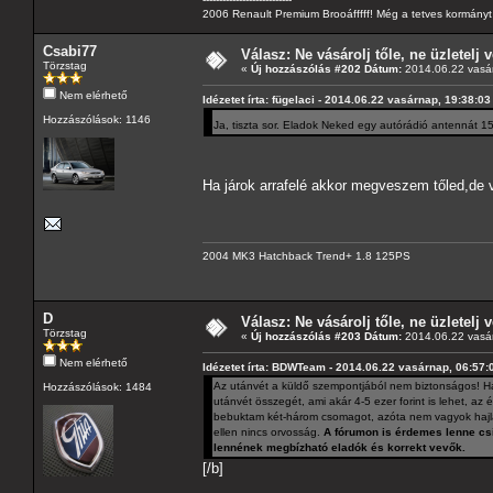
2006 Renault Premium Brooáfffff! Még a tetves kormányt s
Csabi77
Válasz: Ne vásárolj tőle, ne üzletelj v
Törzstag
«
Új hozzászólás #202 Dátum:
2014.06.22 vasár
Nem elérhető
Idézetet írta: fügelaci - 2014.06.22 vasárnap, 19:38:03
Hozzászólások: 1146
Ja, tiszta sor. Eladok Neked egy autórádió antennát 15
Ha járok arrafelé akkor megveszem tőled,de
2004 MK3 Hatchback Trend+ 1.8 125PS
D
Válasz: Ne vásárolj tőle, ne üzletelj v
Törzstag
«
Új hozzászólás #203 Dátum:
2014.06.22 vasár
Nem elérhető
Idézetet írta: BDWTeam - 2014.06.22 vasárnap, 06:57:
Az utánvét a küldő szempontjából nem biztonságos! Ha
Hozzászólások: 1484
utánvét összegét, ami akár 4-5 ezer forint is lehet, 
bebuktam két-három csomagot, azóta nem vagyok hajlan
ellen nincs orvosság.
A fórumon is érdemes lenne csin
lennének megbízható eladók és korrekt vevők.
[/b]