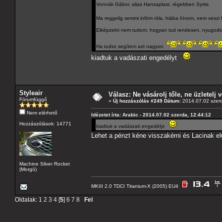
Vonnák Gábor, alias Hansaplast, régebben Syrtis
Ma reggelig semmi infóm róla, hiába hívom, nem veszi f
Elképzelni nem tudom, hogyan tud rendesen, nyugodtan al
Ha tudsz segíteni azt nagyon
kiadtuk a vadászati engedélyt
Styleair
Válasz: Ne vásárolj tőle, ne üzletelj v
Fórumfüggő
«
Új hozzászólás #249 Dátum:
2014.07.02 szerd
Nem elérhető
Idézetet írta: Arabic - 2014.07.02 szerda, 12:44:12
Hozzászólások: 14771
kiadtuk a vadászati engedélyt
Lehet a pénzt kéne visszakérni és Lacinak el
Machine Silver Rocket
(Morgó)
MKIII 2.0 TDCI Titanium-X (2005) EU4
Oldalak:
1
2
3
4
[
5
]
6
7
8
Fel