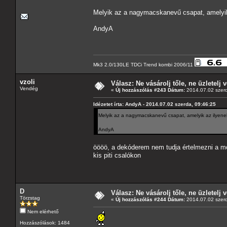
Melyik az a nagymacskanevű csapat, amelyik
AndyA
Mk3 2.0/130LE TDCi Trend kombi 2006/11
vzoli
Válasz: Ne vásárolj tőle, ne üzletelj v
Vendég
«
Új hozzászólás #243 Dátum:
2014.07.02 szerd
Idézetet írta: AndyA - 2014.07.02 szerda, 09:46:25
Melyik az a nagymacskanevű csapat, amelyik az ilyene
AndyA
öööö, a dekóderem nem tudja értelmezni a mo
kis piti csalókon
D
Válasz: Ne vásárolj tőle, ne üzletelj v
Törzstag
«
Új hozzászólás #244 Dátum:
2014.07.02 szerd
Nem elérhető
Hozzászólások: 1484