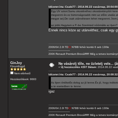
Idézetet írta: Csabi77 - 2014.06.22 vasárnap, 20:04:00
Egy UV sztori:Samu okostévéhez okostávirányítót kere
megvenni és ez biztonságosabb mint az előre utalás
megye se).De csak utánvétesen lehet megvenni..Írom j
az jobb.Hagytam a P.-be.Szerinted nóórmális az ilyen
Ennek nincs köze az utánvéthez, csak egy g
2006/04 2.0l TD
CI
N7BB fehér kombi 6 seb 130le
---------------------------
2006 Renault Premium Brooáfffff! Még a tetves kormányt s
GinJoy
Ne vásárolj tőle, ne üzletelj vele... (
Fórumfüggő
«
Új hozzászólás #207 Dátum:
2014.06.22 vasá
Nem elérhető
Idézetet írta: Csabi77 - 2014.06.22 vasárnap, 20:08:32
Hozzászólások: 8683
Az ilyen értékelős dolog az jó lenne.És jó, hogy inditot
a te esetedben is- lenne.
igaz
2006/04 2.0l TD
CI
N7BB fehér kombi 6 seb 130le
---------------------------
2006 Renault Premium Brooáfffff! Még a tetves kormányt s