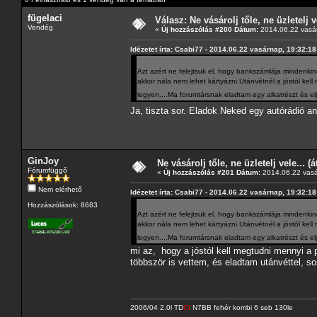
fügelaci
Válasz: Ne vásárolj tőle, ne üzletelj v
Vendég
«
Új hozzászólás #200 Dátum:
2014.06.22 vasár
Idézetet írta: Csabi77 - 2014.06.22 vasárnap, 19:32:18
Azt azért ne felejtsuk el, hogy bankszámlája mindenkine
akkor nála nem lehet kártyázni.Utánvétnél a jóstól ke
legyen....Ma forumtársnak eladtam egy alkatrészt és elj
Ja, tiszta sor. Eladok Neked egy autórádió an
GinJoy
Ne vásárolj tőle, ne üzletelj vele... (
Fórumfüggő
«
Új hozzászólás #201 Dátum:
2014.06.22 vasá
Nem elérhető
Idézetet írta: Csabi77 - 2014.06.22 vasárnap, 19:32:18
Hozzászólások: 8683
Azt azért ne felejtsuk el, hogy bankszámlája mindenkine
akkor nála nem lehet kártyázni.Utánvétnél a jóstól ke
legyen....Ma forumtársnak eladtam egy alkatrészt és elj
mi az, hogy a jóstól kell megtudni mennyi a
többször is vettem, és eladtam utánvéttel, so
2006/04 2.0l TD
CI
N7BB fehér kombi 6 seb 130le
---------------------------