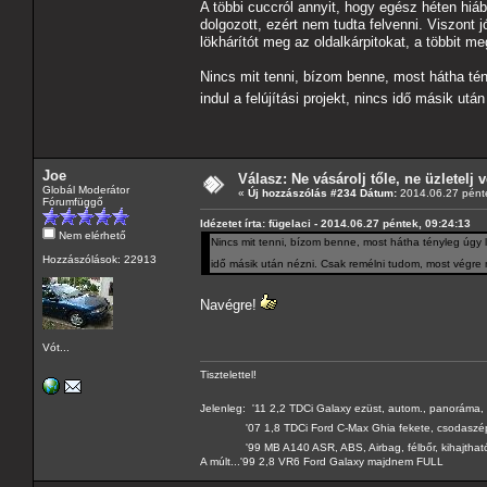
A többi cuccról annyit, hogy egész héten hiáb
dolgozott, ezért nem tudta felvenni. Viszont 
lökhárítót meg az oldalkárpitokat, a többit me
Nincs mit tenni, bízom benne, most hátha té
indul a felújítási projekt, nincs idő másik 
Joe
Válasz: Ne vásárolj tőle, ne üzletelj v
Globál Moderátor
«
Új hozzászólás #234 Dátum:
2014.06.27 pénte
Fórumfüggő
Idézetet írta: fügelaci - 2014.06.27 péntek, 09:24:13
Nem elérhető
Nincs mit tenni, bízom benne, most hátha tényleg úgy le
Hozzászólások: 22913
idő másik után nézni. Csak remélni tudom, most végr
Navégre!
Vót...
Tisztelettel!
Jelenleg: '11 2,2 TDCi Galaxy ezüst, autom., panoráma, 
'07 1,8 TDCi Ford C-Max Ghia fekete, csodaszé
'99 MB A140 ASR, ABS, Airbag, félbőr, kihajtható 
A múlt...'99 2,8 VR6 Ford Galaxy majdnem FULL