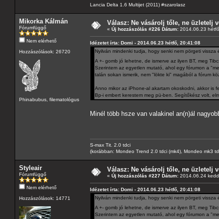
Lancia Delta 1.6 Multijet (2011) #szarolasz
Mikorka Kálmán
Válasz: Ne vásárolj tőle, ne üzletelj v
Fórumfüggő
«
Új hozzászólás #226 Dátum:
2014.06.23 hétfő
Nem elérhető
Idézetet írta: Domi - 2014.06.23 hétfő, 20:41:08
Nyilván mindenki tudja, hogy senki nem pörgeti vissza 
Hozzászólások: 26720
A +- gomb jó lehetne, de ismerve az ilyen BT, meg Tibc
Szerintem az egyetlen mutató, ahol egy fórumon a "me
talán sokan ismerik, nem "lökte ki" magából a fórum kö
Anno mikor az iPhone-al akartam okoskodni, akkor is f
Bp-i embert kerestem meg pü-ben. Segítőkész volt, elm
Phinabubus, filematológus
Minél több hsze van valakinel an(n)ál nagyob
S-max Tit. 2.0 tdci
(korábban: Mondeo Trend 2.0 tdci (mk4), Mondeo mk3 tdci, 
Styleair
Válasz: Ne vásárolj tőle, ne üzletelj v
Fórumfüggő
«
Új hozzászólás #227 Dátum:
2014.06.24 kedd,
Nem elérhető
Idézetet írta: Domi - 2014.06.23 hétfő, 20:41:08
Nyilván mindenki tudja, hogy senki nem pörgeti vissza 
Hozzászólások: 14771
A +- gomb jó lehetne, de ismerve az ilyen BT, meg Tibc
Szerintem az egyetlen mutató, ahol egy fórumon a "me