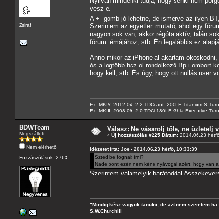
Nyilván mindenki tudja, hogy senki nem pörge
vesz-e.
A +- gomb jó lehetne, de ismerve az ilyen BT
Zsiráf
Szerintem az egyetlen mutató, ahol egy fór
nagyon sok van, akkor régóta aktív, talán so
fórum témájához, stb. Én legalábbis ez alapj
Anno mikor az iPhone-al akartam okoskodni, 
és a legtöbb hsz-el rendelkező Bp-i embert 
hogy kell, stb. És úgy, hogy ott nullás user v
Ex: MKIV, 2012.04. 2.2 TDCi aut. 200LE Titanium-S Turn
Ex: MKIII, 2003.09. 2.0 TDCi 130LE Ghia-Executive Turni
BDWTeam
Válasz: Ne vásárolj tőle, ne üzletelj v
Megszállott
«
Új hozzászólás #225 Dátum:
2014.06.23 hétfő
Nem elérhető
Idézetet írta: Joe - 2014.06.23 hétfő, 10:33:39
Szted be fognak írni?
Hozzászólások: 2763
Nade pont ezért nem kéne nyávogni azért, hogy van archí
Szerintem valamelyik barátoddal összekeve
"Mindig kész vagyok tanulni, de azt nem szeretem ha 
S.W.Churchill
----------------------------------------------------