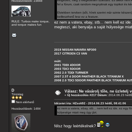
eélgedett, meg 3 elégedetlen üzlettárs. És akkor nem kel
Hozzászólások: 23848
fel a fórum, csak random megnyitnak egy topikot és ké
Elviekben tervben (sőt, hírek szerint már szinte késze
beilleszthető lesz ez a feature.
RULE: Turbos make torque,
ez nem a vatera, ebay, stb... nem kell ez ide
and torque makes fun
megteszi, aki benyalja a saját hülyesége miat
2019 NISSAN NAVARA NP300
2017 CITROEN C3 VAN
múlt:
2001 TDDI 4DOOR
2003 TDCI 5DOOR
2002 2.0 TDDI TURNIER
2007 2.5T 4 DOOR PANTHER BLACK TITANIUM X
2008 2.0 TDCI 5DOOR PANTHER BLACK TITANIUM A
D
Válasz: Ne vásárolj tőle, ne üzletelj v
Törzstag
«
Új hozzászólás #217 Dátum:
2014.06.23 hétfő
Nem elérhető
Idézetet írta: HZsolt92 - 2014.06.23 hétfő, 08:41:06
ez nem a vatera, ebay, stb... nem kell ez ide. ez egy f
Hozzászólások: 1484
hülyesége miatt meg úgy járt.
félsz hogy leértékelnek?