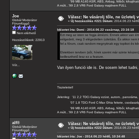
'99 MB A140 ASR, ABS, Airbag, félbőr, kihajtható 
A múlt...'99 2,8 VR6 Ford Galaxy majdnem FULL
Joe
Válasz: Ne vásárolj tőle, ne üzletelj v
Globál Moderátor
«
Új hozzászólás #221 Dátum:
2014.06.23 hétfő
Fórumfüggő
Idézetet írta: Domi - 2014.06.22 vasárnap, 23:16:18
Nem elérhető
Ezt meg az isten se fogja átnézni. Ennek akkor van érte
eélgedett, meg 3 elégedetlen üzlettárs. És akkor nem kel
Hozzászólások: 22913
fel a fórum, csak random megnyitnak egy topikot és ké
Elviekben tervben (sőt, hírek szerint már szinte késze
beilleszthető lesz ez a feature.
Vót...
Van ilyen funció ide is. De sosem lehet tudni
Tisztelettel!
Jelenleg: '11 2,2 TDCi Galaxy ezüst, autom., panoráma, 
'07 1,8 TDCi Ford C-Max Ghia fekete, csodaszé
'99 MB A140 ASR, ABS, Airbag, félbőr, kihajtható 
A múlt...'99 2,8 VR6 Ford Galaxy majdnem FULL
alf®
Válasz: Ne vásárolj tőle, ne üzletelj v
Globál Moderátor
«
Új hozzászólás #222 Dátum:
2014.06.23 hétfő
Fórumfüggő
Idézetet írta: Joe - 2014.06.23 hétfő, 10:34:48