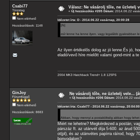
Csabi77
Válasz: Ne vásárolj tőle, ne üzletelj v
Törzstag
«
Új hozzászólás #205 Dátum:
2014.06.22 vasár
Nem elérhető
Idézetet írta: D - 2014.06.22 vasárnap, 20:00:28
[/b]
Hozzászólások: 1146
zsír lenne ha lenne ilyen. vagy legalább gyakrabban leí
Az ilyen értékelős dolog az jó lenne.És jó, hog
eladó/vevő híre mielőtt valami gond-mint a te
2004 MK3 Hatchback Trend+ 1.8 125PS
GinJoy
Ne vásárolj tőle, ne üzletelj vele... (
Fórumfüggő
«
Új hozzászólás #206 Dátum:
2014.06.22 vasá
Nem elérhető
Idézetet írta: Csabi77 - 2014.06.22 vasárnap, 20:04:00
Hozzászólások: 8683
Abban, hogy mennyi a postaköltség abban hogy lehet
Miért ne lehetne? Megkérdezed a postán, va
párszáz ft. az utánvét díja 5-600. az árud 50
ot(pl), és az utánvétes papírra ráírod, hogy 
bonyodalom?