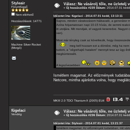
Styleair
Válasz: Ne vásárolj tőle, ne üzletelj v
Fórumfüggő
«
Új hozzászólás #235 Dátum:
2014.07.01 kedd,
Nem elérhető
Idézetet írta: fügelaci - 2014.07.01 kedd, 13:13:11
Sajnos, minden várakozásom hiábavaló, a generátor me
Hozzászólások: 14771
Azóta folyamatosan napi 10-15 hívás, de semmi reakció
itt utoljára. Mit mondjak, el vagyok keseredve. Nagyo
van).
Most már tényleg csak az következik, hogy összeszede
Machine Silver Rocket
meg kell hozzam ezt a döntést, még ha nem 
(Morgó)
tudom, a "végrehajtó hatalom" mennyit tesz az ügy érd
megbüntessék.
A legszívesebben
Ismétlem magamat. Az előzmények tudatában, 
Netcore, mintha ajánlotta volna, hogy meglá
MKIII 2.0 TDCI Titanium-X (2005) EU4
fügelaci
Válasz: Ne vásárolj tőle, ne üzletelj v
Vendég
«
Új hozzászólás #236 Dátum:
2014.07.01 kedd,
Idézetet írta: Styleair - 2014.07.01 kedd, 13:21:37
Ismétlem magamat. Az előzmények tudatában, mit vártál