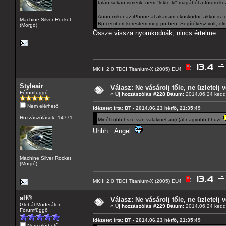
talán sokan ismerik, nem "lökte ki" magából a fórum kö
Anno mikor az iPhone-al akartam okoskodni, akkor is f
Machine Silver Rocket
Bp-i embert kerestem meg pü-ben. Segítőkész volt, elm
(Morgó)
Össze vissza nyomkodnák, nincs értelme.
MKIII 2.0 TDCI Titanium-X (2005) EU4
Styleair
Válasz: Ne vásárolj tőle, ne üzletelj v
Fórumfüggő
«
Új hozzászólás #228 Dátum:
2014.06.24 kedd,
Nem elérhető
Idézetet írta: BT - 2014.06.23 hétfő, 21:35:49
Hozzászólások: 14771
Minél több hsze van valakinel an(n)ál nagyobb bhuzi!
Uhhh...Angel
Machine Silver Rocket
(Morgó)
MKIII 2.0 TDCI Titanium-X (2005) EU4
alf®
Válasz: Ne vásárolj tőle, ne üzletelj v
Globál Moderátor
«
Új hozzászólás #229 Dátum:
2014.06.24 kedd,
Fórumfüggő
Idézetet írta: BT - 2014.06.23 hétfő, 21:35:49
Nem elérhető