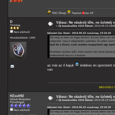
TDCI Űrhajó
Titanium
S
max 18"
D
Válasz: Ne vásárolj tőle, ne üzletelj v
Törzstag
«
Új hozzászólás #215 Dátum:
2014.06.23 hétfő
Nem elérhető
Idézetet írta: Domi - 2014.06.22 vasárnap, 23:16:18
Ezt meg az isten se fogja átnézni. Ennek akkor van érte
Hozzászólások: 1484
eélgedett, meg 3 elégedetlen üzlettárs. És akkor nem k
épül fel a fórum, csak random megnyitnak egy topik
Elviekben tervben (sőt, hírek szerint már szinte késze
beilleszthető lesz ez a feature.
az már az ő bajuk
érdekes én újoncként me
van
Mk3-2002-2,5-V6
---A4-es la
HZsolt92
Válasz: Ne vásárolj tőle, ne üzletelj v
Globál Moderátor
«
Új hozzászólás #216 Dátum:
2014.06.23 hétfő
Fórumfüggő
Idézetet írta: Domi - 2014.06.22 vasárnap, 23:16:18
Nem elérhető
Ezt meg az isten se fogja átnézni. Ennek akkor van érte