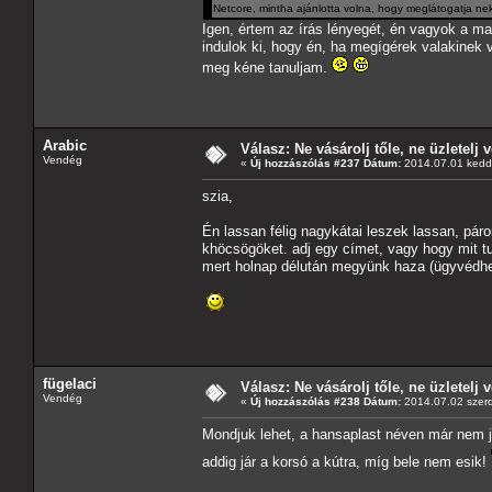
Netcore, mintha ajánlotta volna, hogy meglátogatja n
Igen, értem az írás lényegét, én vagyok a ma
indulok ki, hogy én, ha megígérek valakinek 
meg kéne tanuljam.
Arabic
Válasz: Ne vásárolj tőle, ne üzletelj v
Vendég
«
Új hozzászólás #237 Dátum:
2014.07.01 kedd,
szia,
Én lassan félig nagykátai leszek lassan, páro
khöcsögöket. adj egy címet, vagy hogy mit tud
mert holnap délután megyünk haza (ügyvédhe
fügelaci
Válasz: Ne vásárolj tőle, ne üzletelj v
Vendég
«
Új hozzászólás #238 Dátum:
2014.07.02 szerd
Mondjuk lehet, a hansaplast néven már nem j
addig jár a korsó a kútra, míg bele nem esik!