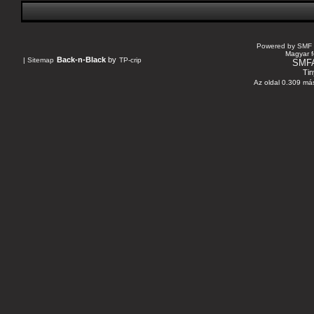
Powered by SMF 
Magyar f
Back-n-Black
by
|
Sitemap
TP-crip
SMF
Tin
Az oldal 0.309 más