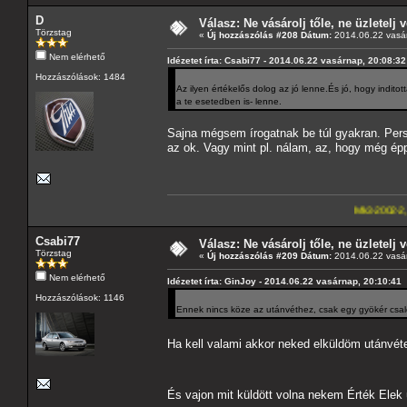
D
Válasz: Ne vásárolj tőle, ne üzletelj v
Törzstag
«
Új hozzászólás #208 Dátum:
2014.06.22 vasár
Nem elérhető
Idézetet írta: Csabi77 - 2014.06.22 vasárnap, 20:08:32
Hozzászólások: 1484
Az ilyen értékelős dolog az jó lenne.És jó, hogy inditot
a te esetedben is- lenne.
Sajna mégsem írogatnak be túl gyakran. Pers
az ok. Vagy mint pl. nálam, az, hogy még épp
Mk3-2002-2,5-V6
---A4-es la
Csabi77
Válasz: Ne vásárolj tőle, ne üzletelj v
Törzstag
«
Új hozzászólás #209 Dátum:
2014.06.22 vasár
Nem elérhető
Idézetet írta: GinJoy - 2014.06.22 vasárnap, 20:10:41
Hozzászólások: 1146
Ennek nincs köze az utánvéthez, csak egy gyökér csa
Ha kell valami akkor neked elküldöm utánvét
És vajon mit küldött volna nekem Érték Elek