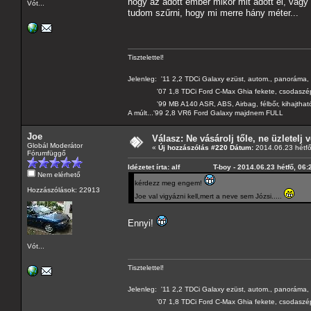
hogy az adott ember mikor mit adott el, vagy a
Vót...
tudom szűrni, hogy mi merre hány méter...
Tisztelettel!
Jelenleg: '11 2,2 TDCi Galaxy ezüst, autom., panoráma, 
'07 1,8 TDCi Ford C-Max Ghia fekete, csodaszé
'99 MB A140 ASR, ABS, Airbag, félbőr, kihajtható 
A múlt...'99 2,8 VR6 Ford Galaxy majdnem FULL
Joe
Válasz: Ne vásárolj tőle, ne üzletelj v
Globál Moderátor
«
Új hozzászólás #220 Dátum:
2014.06.23 hétfő
Fórumfüggő
Idézetet írta: alf T-boy - 2014.06.23 hétfő, 06:
Nem elérhető
kérdezz meg engem!
Hozzászólások: 22913
Joe val vigyázni kell,mert a neve sem Józsi.....
Ennyi!
Vót...
Tisztelettel!
Jelenleg: '11 2,2 TDCi Galaxy ezüst, autom., panoráma, 
'07 1,8 TDCi Ford C-Max Ghia fekete, csodaszé