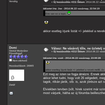
Vendég
«
Új hozzászólás #211 Dátum:
2014.06.22 vasár
Idézetet írta: Joe - 2014.06.22 vasárnap, 22:54:19
Erre van ez a topic.
akkor esetleg írjunk listát +/- jelekkel a ne
Domi
Válasz: Ne vásárolj tőle, ne üzletelj v
Globál Moderátor
«
Új hozzászólás #212 Dátum:
2014.06.22 vasár
Fórumfüggő
Idézetet írta: vzoli - 2014.06.22 vasárnap, 23:00:28
Nem elérhető
Hozzászólások: 26965
akkor esetleg írjunk listát +/- jelekkel a nevek mellé, 
Ezt meg az isten se fogja átnézni. Ennek akko
akkor lehet tudni, hogy volt 26 eélgedett, meg
tagok, ritkán járók, stb. is, azok jórésze az
Zsiráf
Elviekben tervben (sőt, hírek szerint már sz
most várjunk, hátha az új fórumba beilleszthe