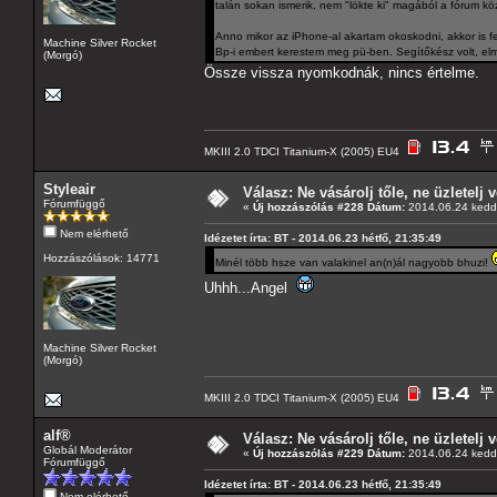
talán sokan ismerik, nem "lökte ki" magából a fórum kö
Anno mikor az iPhone-al akartam okoskodni, akkor is f
Machine Silver Rocket
Bp-i embert kerestem meg pü-ben. Segítőkész volt, elm
(Morgó)
Össze vissza nyomkodnák, nincs értelme.
MKIII 2.0 TDCI Titanium-X (2005) EU4
Styleair
Válasz: Ne vásárolj tőle, ne üzletelj v
Fórumfüggő
«
Új hozzászólás #228 Dátum:
2014.06.24 kedd,
Nem elérhető
Idézetet írta: BT - 2014.06.23 hétfő, 21:35:49
Hozzászólások: 14771
Minél több hsze van valakinel an(n)ál nagyobb bhuzi!
Uhhh...Angel
Machine Silver Rocket
(Morgó)
MKIII 2.0 TDCI Titanium-X (2005) EU4
alf®
Válasz: Ne vásárolj tőle, ne üzletelj v
Globál Moderátor
«
Új hozzászólás #229 Dátum:
2014.06.24 kedd,
Fórumfüggő
Idézetet írta: BT - 2014.06.23 hétfő, 21:35:49
Nem elérhető