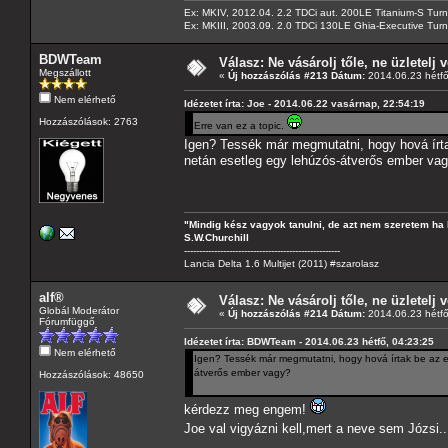
Ex: MKIV, 2012.04. 2.2 TDCi aut. 200LE Titanium-S Turn
Ex: MKIII, 2003.09. 2.0 TDCi 130LE Ghia-Executive Turni
BDWTeam
Válasz: Ne vásárolj tőle, ne üzletelj v
Megszállott
«
Új hozzászólás #213 Dátum:
2014.06.23 hétfő
Nem elérhető
Idézetet írta: Joe - 2014.06.22 vasárnap, 22:54:19
Hozzászólások: 2763
Erre van ez a topic.
Igen? Tessék már megmutatni, hogy hová írt
netán esetleg egy lehúzós-átverős ember va
"Mindig kész vagyok tanulni, de azt nem szeretem ha 
S.W.Churchill
----------------------------------------------------
Lancia Delta 1.6 Multijet (2011) #szarolasz
alf®
Válasz: Ne vásárolj tőle, ne üzletelj v
Globál Moderátor
«
Új hozzászólás #214 Dátum:
2014.06.23 hétfő
Fórumfüggő
Idézetet írta: BDWTeam - 2014.06.23 hétfő, 04:23:25
Nem elérhető
Igen? Tessék már megmutatni, hogy hová írtak be az 
átverős ember vagy?
Hozzászólások: 48650
kérdezz meg engem!
Joe val vigyázni kell,mert a neve sem Józsi..