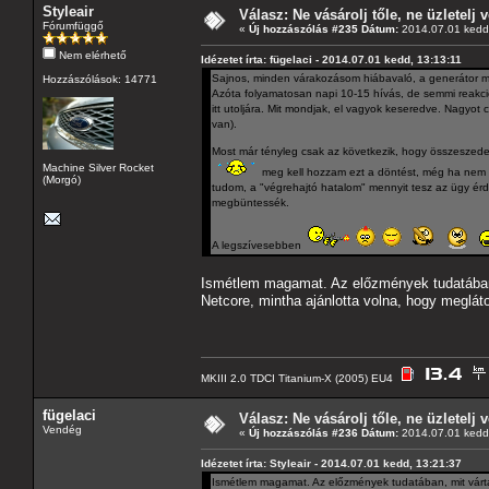
Styleair
Válasz: Ne vásárolj tőle, ne üzletelj v
Fórumfüggő
«
Új hozzászólás #235 Dátum:
2014.07.01 kedd,
Nem elérhető
Idézetet írta: fügelaci - 2014.07.01 kedd, 13:13:11
Sajnos, minden várakozásom hiábavaló, a generátor me
Hozzászólások: 14771
Azóta folyamatosan napi 10-15 hívás, de semmi reakció
itt utoljára. Mit mondjak, el vagyok keseredve. Nagyo
van).
Most már tényleg csak az következik, hogy összeszede
Machine Silver Rocket
meg kell hozzam ezt a döntést, még ha nem 
(Morgó)
tudom, a "végrehajtó hatalom" mennyit tesz az ügy érd
megbüntessék.
A legszívesebben
Ismétlem magamat. Az előzmények tudatában, 
Netcore, mintha ajánlotta volna, hogy meglá
MKIII 2.0 TDCI Titanium-X (2005) EU4
fügelaci
Válasz: Ne vásárolj tőle, ne üzletelj v
Vendég
«
Új hozzászólás #236 Dátum:
2014.07.01 kedd,
Idézetet írta: Styleair - 2014.07.01 kedd, 13:21:37
Ismétlem magamat. Az előzmények tudatában, mit vártál