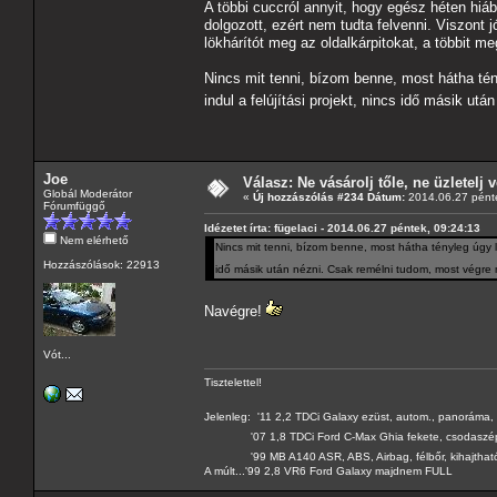
A többi cuccról annyit, hogy egész héten hiáb
dolgozott, ezért nem tudta felvenni. Viszont 
lökhárítót meg az oldalkárpitokat, a többit me
Nincs mit tenni, bízom benne, most hátha té
indul a felújítási projekt, nincs idő másik 
Joe
Válasz: Ne vásárolj tőle, ne üzletelj v
Globál Moderátor
«
Új hozzászólás #234 Dátum:
2014.06.27 pénte
Fórumfüggő
Idézetet írta: fügelaci - 2014.06.27 péntek, 09:24:13
Nem elérhető
Nincs mit tenni, bízom benne, most hátha tényleg úgy le
Hozzászólások: 22913
idő másik után nézni. Csak remélni tudom, most végr
Navégre!
Vót...
Tisztelettel!
Jelenleg: '11 2,2 TDCi Galaxy ezüst, autom., panoráma, 
'07 1,8 TDCi Ford C-Max Ghia fekete, csodaszé
'99 MB A140 ASR, ABS, Airbag, félbőr, kihajtható 
A múlt...'99 2,8 VR6 Ford Galaxy majdnem FULL