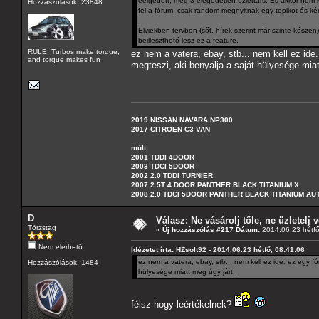
eélgedett, meg 3 elégedetlen üzlettárs. És akkor nem kel
Hozzászólások: 23848
fel a fórum, csak random megnyitnak egy topikot és ké
Elviekben tervben (sőt, hírek szerint már szinte késze
beilleszthető lesz ez a feature.
RULE: Turbos make torque,
ez nem a vatera, ebay, stb... nem kell ez ide
and torque makes fun
megteszi, aki benyalja a saját hülyesége miat
2019 NISSAN NAVARA NP300
2017 CITROEN C3 VAN
múlt:
2001 TDDI 4DOOR
2003 TDCI 5DOOR
2002 2.0 TDDI TURNIER
2007 2.5T 4 DOOR PANTHER BLACK TITANIUM X
2008 2.0 TDCI 5DOOR PANTHER BLACK TITANIUM A
D
Válasz: Ne vásárolj tőle, ne üzletelj v
Törzstag
«
Új hozzászólás #217 Dátum:
2014.06.23 hétfő
Nem elérhető
Idézetet írta: HZsolt92 - 2014.06.23 hétfő, 08:41:06
ez nem a vatera, ebay, stb... nem kell ez ide. ez egy f
Hozzászólások: 1484
hülyesége miatt meg úgy járt.
félsz hogy leértékelnek?