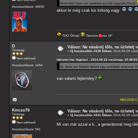
Minél több hsze van valakinel an(n)ál nagyobb bhuzi!
Hozzászólások: 48650
akkor te még csak kis kötsög vagy.
TDCI Űrhajó
Titanium
S
max 18"
D
Válasz: Ne vásárolj tőle, ne üzletelj v
Törzstag
«
Új hozzászólás #230 Dátum:
2014.06.26 csütö
Nem elérhető
Idézetet írta: fügelaci - 2014.06.22 vasárnap, 19:38:03
Hozzászólások: 1484
Ja, tiszta sor. Eladok Neked egy autórádió antennát 15
van valami fejlemény?
Mk3-2002-2,5-V6
---A4-es la
Kincso70
Válasz: Ne vásárolj tőle, ne üzletelj v
Törzstag
«
Új hozzászólás #231 Dátum:
2014.06.26 csütö
Nem elérhető
Mi van már azzal a k...a generátorral meg ül
Hozzászólások: 561