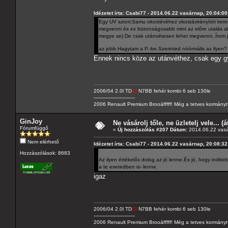
Idézetet írta: Csabi77 - 2014.06.22 vasárnap, 20:04:00
Egy UV sztori:Samu okostévéhez okostávirányítót kere
megvenni és ez biztonságosabb mint az előre utalás
megye se).De csak utánvétesen lehet megvenni..Írom j
az jobb.Hagytam a P.-be.Szerinted nóórmális az ilyen
Ennek nincs köze az utánvéthez, csak egy g
2006/04 2.0l TD
CI
N7BB fehér kombi 6 seb 130le
---------------------------
2006 Renault Premium Brooáfffff! Még a tetves kormányt s
GinJoy
Ne vásárolj tőle, ne üzletelj vele... (
Fórumfüggő
«
Új hozzászólás #207 Dátum:
2014.06.22 vasá
Nem elérhető
Idézetet írta: Csabi77 - 2014.06.22 vasárnap, 20:08:32
Hozzászólások: 8683
Az ilyen értékelős dolog az jó lenne.És jó, hogy inditot
a te esetedben is- lenne.
igaz
2006/04 2.0l TD
CI
N7BB fehér kombi 6 seb 130le
---------------------------
2006 Renault Premium Brooáfffff! Még a tetves kormányt s