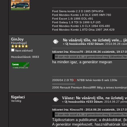
Ford Sierra kombi 2.3 D 1985 DPN-954
Ford Mondeo Kombi 1.8 GLX 1995 HMY-760
Ford Escort 1.6i 1986 EOL-491
Ford Galaxy 1.9 TDI Si 1999 ILF-165
Ford Mondeo Kombi 1.6 CLX 1994 IOS-480
Ford Mondeo Kombi 1.8TD Ghia 1997 JAK-629
GinJoy
Ne vásárolj tőle, ne üzletelj vele... (
Fórumfüggő
«
Új hozzászólás #232 Dátum:
2014.06.26 csütö
Nem elérhető
Idézetet írta: Kincso70 - 2014.06.26 csütörtök, 19:17:
Mi van már azzal a k...a generátorral meg ülésekkel.Ne
Hozzászólások: 8683
ha minden igaz, a generátor megvan
2006/04 2.0l TD
CI
N7BB fehér kombi 6 seb 130le
---------------------------
2006 Renault Premium Brooáfffff! Még a tetves kormányt s
fügelaci
Válasz: Ne vásárolj tőle, ne üzletelj v
Vendég
«
Új hozzászólás #233 Dátum:
2014.06.27 pénte
Idézetet írta: Kincso70 - 2014.06.26 csütörtök, 19:17:
Mi van már azzal a k...a generátorral meg ülésekkel.Ne
Tájékoztatom a publikumot, a drukkolókat, (kö
A generátor megérkezett, használhatónak tűni