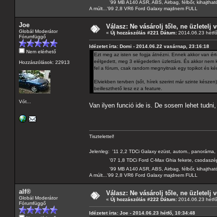
'99 MB A140 ASR, ABS, Airbag, félbőr, kihajtható 
A múlt...'99 2,8 VR6 Ford Galaxy majdnem FULL
Joe
Válasz: Ne vásárolj tőle, ne üzletelj v
Globál Moderátor
«
Új hozzászólás #221 Dátum:
2014.06.23 hétfő
Fórumfüggő
Idézetet írta: Domi - 2014.06.22 vasárnap, 23:16:18
Nem elérhető
Ezt meg az isten se fogja átnézni. Ennek akkor van érte
eélgedett, meg 3 elégedetlen üzlettárs. És akkor nem kel
Hozzászólások: 22913
fel a fórum, csak random megnyitnak egy topikot és ké
Elviekben tervben (sőt, hírek szerint már szinte késze
beilleszthető lesz ez a feature.
Vót...
Van ilyen funció ide is. De sosem lehet tudni
Tisztelettel!
Jelenleg: '11 2,2 TDCi Galaxy ezüst, autom., panoráma, 
'07 1,8 TDCi Ford C-Max Ghia fekete, csodaszé
'99 MB A140 ASR, ABS, Airbag, félbőr, kihajtható 
A múlt...'99 2,8 VR6 Ford Galaxy majdnem FULL
alf®
Válasz: Ne vásárolj tőle, ne üzletelj v
Globál Moderátor
«
Új hozzászólás #222 Dátum:
2014.06.23 hétfő
Fórumfüggő
Idézetet írta: Joe - 2014.06.23 hétfő, 10:34:48