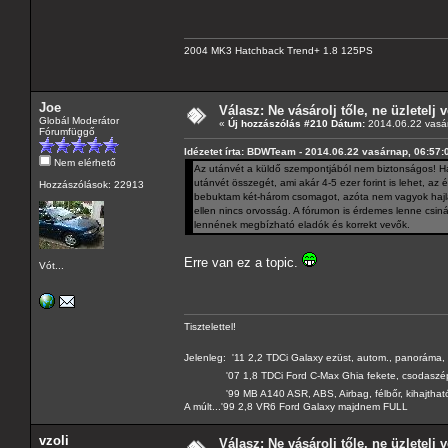
2004 MK3 Hatchback Trend+ 1.8 125PS
Joe
Válasz: Ne vásárolj tőle, ne üzletelj v
Globál Moderátor
«
Új hozzászólás #210 Dátum:
2014.06.22 vasár
Fórumfüggő
Idézetet írta: BDWTeam - 2014.06.22 vasárnap, 06:57:
Nem elérhető
Az utánvét a küldő szempontjából nem biztonságos! Ha
utánvét összegét, ami akár 4-5 ezer forint is lehet, 
Hozzászólások: 22913
bebuktam két-három csomagot, azóta nem vagyok hajlan
ellen nincs orvosság. A fórumon is érdemes lenne csiná
lennének megbízható eladók és korrekt vevők.
Erre van ez a topic.
Vót...
Tisztelettel!
Jelenleg: '11 2,2 TDCi Galaxy ezüst, autom., panoráma, 
'07 1,8 TDCi Ford C-Max Ghia fekete, csodaszé
'99 MB A140 ASR, ABS, Airbag, félbőr, kihajtható 
A múlt...'99 2,8 VR6 Ford Galaxy majdnem FULL
vzoli
Válasz: Ne vásárolj tőle, ne üzletelj v