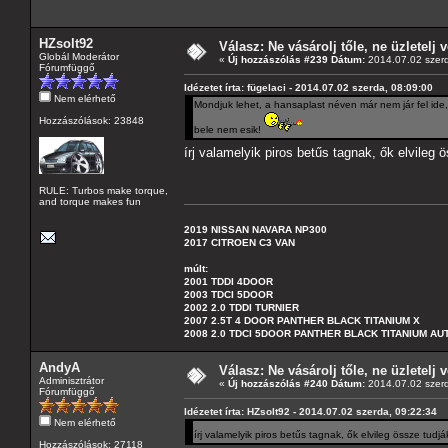
HZsolt92
Válasz: Ne vásárolj tőle, ne üzletelj v
Globál Moderátor
«
Új hozzászólás #239 Dátum:
2014.07.02 szerd
Fórumfüggő
Idézetet írta: fügelaci - 2014.07.02 szerda, 08:09:00
Nem elérhető
Mondjuk lehet, a hansaplast néven már nem jár fel ide
Hozzászólások: 23848
bele nem esik!
írj valamelyik piros betűs tagnak, ők elvileg 
RULE: Turbos make torque,
and torque makes fun
2019 NISSAN NAVARA NP300
2017 CITROEN C3 VAN
múlt:
2001 TDDI 4DOOR
2003 TDCI 5DOOR
2002 2.0 TDDI TURNIER
2007 2.5T 4 DOOR PANTHER BLACK TITANIUM X
2008 2.0 TDCI 5DOOR PANTHER BLACK TITANIUM A
AndyA
Válasz: Ne vásárolj tőle, ne üzletelj v
Adminisztrátor
«
Új hozzászólás #240 Dátum:
2014.07.02 szerd
Fórumfüggő
Idézetet írta: HZsolt92 - 2014.07.02 szerda, 09:22:34
Nem elérhető
írj valamelyik piros betűs tagnak, ők elvileg össze tudj
Hozzászólások: 27118