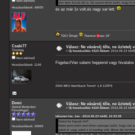
Nem elérhető
Van ilyen funció ide is. De sosem lehet tudni, hogy ki 
Hozzászólások: 48650
és az már 1x volt,és nagy xar lett.
TDCI Űrhajó
Titanium
S
max 18"
Csabi77
Válasz: Ne vásárolj tőle, ne üzletelj v
Törzstag
«
Új hozzászólás #223 Dátum:
2014.06.23 hétfő
Nem elérhető
Fügelaci!Van valami heppiend vagy hivatalos
Hozzászólások: 1146
2004 MK3 Hatchback Trend+ 1.8 125PS
Domi
Válasz: Ne vásárolj tőle, ne üzletelj v
Globál Moderátor
«
Új hozzászólás #224 Dátum:
2014.06.23 hétfő
Fórumfüggő
Idézetet írta: Joe - 2014.06.23 hétfő, 10:33:39
Nem elérhető
Szted be fognak írni?
Nade pont ezért nem kéne nyávogni azért, hogy van archí
Hozzászólások: 26965
adott el, vagy adott e el esetleg vmit, illetve ide bené