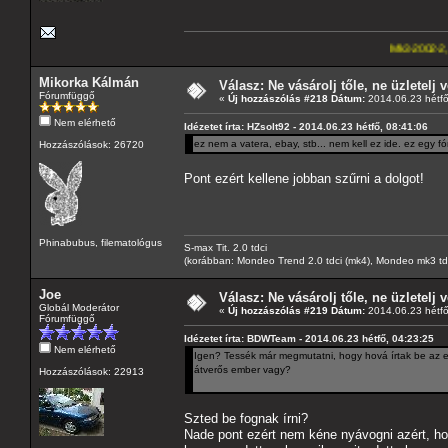
Mk3-2002-2,5-V6
---A4-es la
Mikorka Kálmán
Válasz: Ne vásárolj tőle, ne üzletelj v
Fórumfüggő
«
Új hozzászólás #218 Dátum:
2014.06.23 hétfő
Nem elérhető
Idézetet írta: HZsolt92 - 2014.06.23 hétfő, 08:41:06
ez nem a vatera, ebay, stb... nem kell ez ide. ez egy f
Hozzászólások: 26720
Pont ezért kellene jobban szűrni a dolgot!
Phinabubus, filematológus
S-max Tit. 2.0 tdci
(korábban: Mondeo Trend 2.0 tdci (mk4), Mondeo mk3 tdci, 
Joe
Válasz: Ne vásárolj tőle, ne üzletelj v
Globál Moderátor
«
Új hozzászólás #219 Dátum:
2014.06.23 hétfő
Fórumfüggő
Idézetet írta: BDWTeam - 2014.06.23 hétfő, 04:23:25
Nem elérhető
Igen? Tessék már megmutatni, hogy hová írtak be az 
átverős ember vagy?
Hozzászólások: 22913
Szted be fognak írni?
Nade pont ezért nem kéne nyávogni azért, hogy