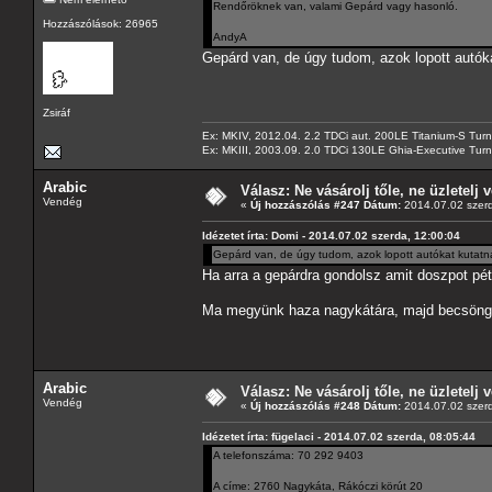
Rendőröknek van, valami Gepárd vagy hasonló.
Hozzászólások: 26965
AndyA
Gepárd van, de úgy tudom, azok lopott autók
Zsiráf
Ex: MKIV, 2012.04. 2.2 TDCi aut. 200LE Titanium-S Turn
Ex: MKIII, 2003.09. 2.0 TDCi 130LE Ghia-Executive Turni
Arabic
Válasz: Ne vásárolj tőle, ne üzletelj v
Vendég
«
Új hozzászólás #247 Dátum:
2014.07.02 szerd
Idézetet írta: Domi - 2014.07.02 szerda, 12:00:04
Gepárd van, de úgy tudom, azok lopott autókat kutatn
Ha arra a gepárdra gondolsz amit doszpot pét
Ma megyünk haza nagykátára, majd becsöng
Arabic
Válasz: Ne vásárolj tőle, ne üzletelj v
Vendég
«
Új hozzászólás #248 Dátum:
2014.07.02 szerd
Idézetet írta: fügelaci - 2014.07.02 szerda, 08:05:44
A telefonszáma: 70 292 9403
A címe: 2760 Nagykáta, Rákóczi körút 20