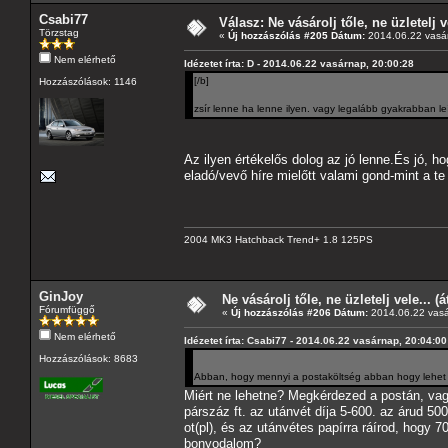
Csabi77
Válasz: Ne vásárolj tőle, ne üzletelj v
Törzstag
«
Új hozzászólás #205 Dátum:
2014.06.22 vasár
Nem elérhető
Idézetet írta: D - 2014.06.22 vasárnap, 20:00:28
[/b]
Hozzászólások: 1146
zsír lenne ha lenne ilyen. vagy legalább gyakrabban leí
Az ilyen értékelős dolog az jó lenne.És jó, hog
eladó/vevő híre mielőtt valami gond-mint a te
2004 MK3 Hatchback Trend+ 1.8 125PS
GinJoy
Ne vásárolj tőle, ne üzletelj vele... (
Fórumfüggő
«
Új hozzászólás #206 Dátum:
2014.06.22 vasá
Nem elérhető
Idézetet írta: Csabi77 - 2014.06.22 vasárnap, 20:04:00
Hozzászólások: 8683
Abban, hogy mennyi a postaköltség abban hogy lehet
Miért ne lehetne? Megkérdezed a postán, va
párszáz ft. az utánvét díja 5-600. az árud 50
ot(pl), és az utánvétes papírra ráírod, hogy 
bonyodalom?