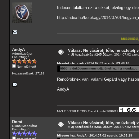
Indexen találtam ezt a cikket, elvileg egy el
http://index.hu/kerekagy/2014/07/01/hogyan
Mk3-2002-2,5-V6
---A4-es la
AndyA
Válasz: Ne vásárolj tőle, ne üzletelj v
Adminisztrátor
«
Új hozzászólás #245 Dátum:
2014.07.02 szerd
Fórumfüggő
Idézetet írta: vzoli - 2014.07.02 szerda, 09:48:16
Nem elérhető
öööö, a dekóderem nem tudja értelmezni a mondatod. F
Hozzászólások: 27118
Rendőröknek van, valami Gepárd vagy hason
AndyA
Mk3 2.0/130LE TDCi Trend kombi 2006/11
Domi
Válasz: Ne vásárolj tőle, ne üzletelj v
Globál Moderátor
«
Új hozzászólás #246 Dátum:
2014.07.02 szerd
Fórumfüggő
Idézetet írta: AndyA - 2014.07.02 szerda, 10:02:19
Nem elérhető