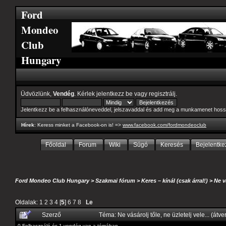
Ford
Mondeo
Club
Hungary
Üdvözlünk,
Vendég
. Kérlek
jelentkezz be
vagy
regisztrálj
.
Jelentkezz be a felhasználóneveddel, jelszavaddal és add meg a munkamenet hoss
Hírek
: Keress minket a Facebook-on is! =>
www.facebook.com/fordmondeoclub
Főoldal
Forum
Wiki
Súgó
Keresés
Bejelentke
Ford Mondeo Club Hungary
>
Szakmai fórum
>
Keres – kínál (csak árral!)
>
Ne v
Oldalak:
1
2
3
4
[
5
]
6
7
8
Le
Szerző
Téma: Ne vásárolj tőle, ne üzletelj vele... (át
0 Felhasználó és 1 vendég van a témában