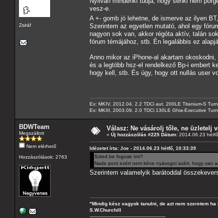
Nyilván mindenki tudja, hogy senki nem pörge
vesz-e.
A +- gomb jó lehetne, de ismerve az ilyen BT
Zsiráf
Szerintem az egyetlen mutató, ahol egy fór
nagyon sok van, akkor régóta aktív, talán so
fórum témájához, stb. Én legalábbis ez alapj
Anno mikor az iPhone-al akartam okoskodni, 
és a legtöbb hsz-el rendelkező Bp-i embert 
hogy kell, stb. És úgy, hogy ott nullás user v
Ex: MKIV, 2012.04. 2.2 TDCi aut. 200LE Titanium-S Turn
Ex: MKIII, 2003.09. 2.0 TDCi 130LE Ghia-Executive Turni
BDWTeam
Válasz: Ne vásárolj tőle, ne üzletelj v
Megszállott
«
Új hozzászólás #225 Dátum:
2014.06.23 hétfő
Nem elérhető
Idézetet írta: Joe - 2014.06.23 hétfő, 10:33:39
Szted be fognak írni?
Hozzászólások: 2763
Nade pont ezért nem kéne nyávogni azért, hogy van archí
Szerintem valamelyik barátoddal összekeve
"Mindig kész vagyok tanulni, de azt nem szeretem ha 
S.W.Churchill
----------------------------------------------------