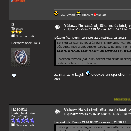
TDCI Űrhajó
Titanium
S
max 18"
D
Válasz: Ne vásárolj tőle, ne üzletelj v
Törzstag
«
Új hozzászólás #215 Dátum:
2014.06.23 hétfő
Nem elérhető
Idézetet írta: Domi - 2014.06.22 vasárnap, 23:16:18
Ezt meg az isten se fogja átnézni. Ennek akkor van érte
Hozzászólások: 1484
eélgedett, meg 3 elégedetlen üzlettárs. És akkor nem k
épül fel a fórum, csak random megnyitnak egy topik
Elviekben tervben (sőt, hírek szerint már szinte késze
beilleszthető lesz ez a feature.
az már az ő bajuk
érdekes én újoncként me
van
Mk3-2002-2,5-V6
---A4-es la
HZsolt92
Válasz: Ne vásárolj tőle, ne üzletelj v
Globál Moderátor
«
Új hozzászólás #216 Dátum:
2014.06.23 hétfő
Fórumfüggő
Idézetet írta: Domi - 2014.06.22 vasárnap, 23:16:18
Nem elérhető
Ezt meg az isten se fogja átnézni. Ennek akkor van érte