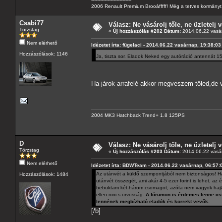
2006 Renault Premium Brooáfffff! Még a tetves kormányt s
Csabi77
Válasz: Ne vásárolj tőle, ne üzletelj v
Törzstag
«
Új hozzászólás #202 Dátum:
2014.06.22 vasár
Nem elérhető
Idézetet írta: fügelaci - 2014.06.22 vasárnap, 19:38:03
Hozzászólások: 1146
Ja, tiszta sor. Eladok Neked egy autórádió antennát 15
Ha járok arrafelé akkor megveszem tőled,de
2004 MK3 Hatchback Trend+ 1.8 125PS
D
Válasz: Ne vásárolj tőle, ne üzletelj v
Törzstag
«
Új hozzászólás #203 Dátum:
2014.06.22 vasár
Nem elérhető
Idézetet írta: BDWTeam - 2014.06.22 vasárnap, 06:57:
Az utánvét a küldő szempontjából nem biztonságos! Ha
Hozzászólások: 1484
utánvét összegét, ami akár 4-5 ezer forint is lehet, 
bebuktam két-három csomagot, azóta nem vagyok hajlan
ellen nincs orvosság.
A fórumon is érdemes lenne csin
lennének megbízható eladók és korrekt vevők.
[/b]