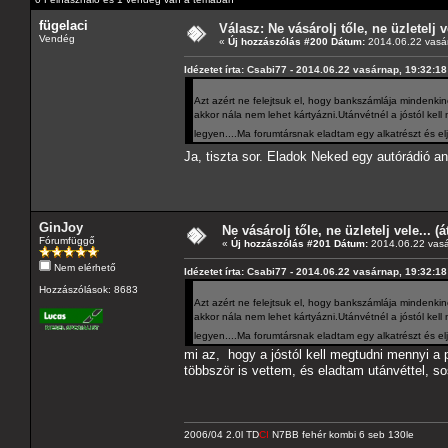
fügelaci
Válasz: Ne vásárolj tőle, ne üzletelj v
Vendég
«
Új hozzászólás #200 Dátum:
2014.06.22 vasár
Idézetet írta: Csabi77 - 2014.06.22 vasárnap, 19:32:18
Azt azért ne felejtsuk el, hogy bankszámlája mindenkine
akkor nála nem lehet kártyázni.Utánvétnél a jóstól ke
legyen....Ma forumtársnak eladtam egy alkatrészt és elj
Ja, tiszta sor. Eladok Neked egy autórádió an
GinJoy
Ne vásárolj tőle, ne üzletelj vele... (
Fórumfüggő
«
Új hozzászólás #201 Dátum:
2014.06.22 vasá
Nem elérhető
Idézetet írta: Csabi77 - 2014.06.22 vasárnap, 19:32:18
Hozzászólások: 8683
Azt azért ne felejtsuk el, hogy bankszámlája mindenkine
akkor nála nem lehet kártyázni.Utánvétnél a jóstól ke
legyen....Ma forumtársnak eladtam egy alkatrészt és elj
mi az, hogy a jóstól kell megtudni mennyi a
többször is vettem, és eladtam utánvéttel, so
2006/04 2.0l TD
CI
N7BB fehér kombi 6 seb 130le
---------------------------