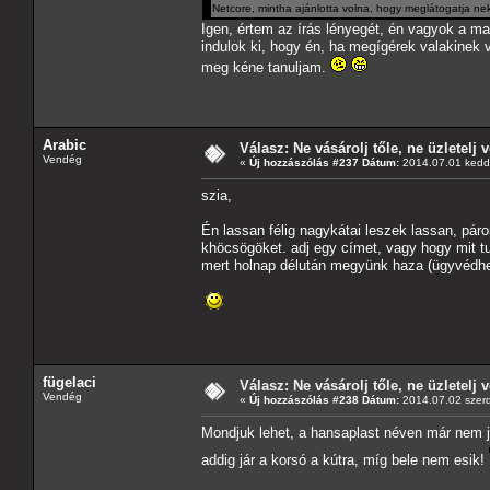
Netcore, mintha ajánlotta volna, hogy meglátogatja n
Igen, értem az írás lényegét, én vagyok a ma
indulok ki, hogy én, ha megígérek valakinek 
meg kéne tanuljam.
Arabic
Válasz: Ne vásárolj tőle, ne üzletelj v
Vendég
«
Új hozzászólás #237 Dátum:
2014.07.01 kedd,
szia,
Én lassan félig nagykátai leszek lassan, páro
khöcsögöket. adj egy címet, vagy hogy mit tud
mert holnap délután megyünk haza (ügyvédhe
fügelaci
Válasz: Ne vásárolj tőle, ne üzletelj v
Vendég
«
Új hozzászólás #238 Dátum:
2014.07.02 szerd
Mondjuk lehet, a hansaplast néven már nem j
addig jár a korsó a kútra, míg bele nem esik!