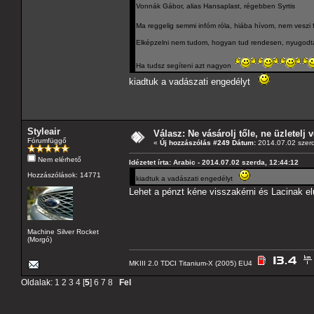
Vonnák Gábor, alias Hansaplast, régebben Syrtis
Ma reggelig semmi infóm róla, hiába hívom, nem veszi f
Elképzelni nem tudom, hogyan tud rendesen, nyugodtan al
Ha tudsz segíteni azt nagyon
kiadtuk a vadászati engedélyt
Styleair
Válasz: Ne vásárolj tőle, ne üzletelj v
Fórumfüggő
«
Új hozzászólás #249 Dátum:
2014.07.02 szerd
Nem elérhető
Idézetet írta: Arabic - 2014.07.02 szerda, 12:44:12
Hozzászólások: 14771
kiadtuk a vadászati engedélyt
Lehet a pénzt kéne visszakérni és Lacinak el
Machine Silver Rocket
(Morgó)
MKIII 2.0 TDCI Titanium-X (2005) EU4
Oldalak:
1
2
3
4
[
5
]
6
7
8
Fel