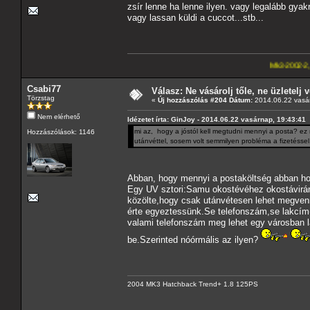
zsír lenne ha lenne ilyen. vagy legalább gyak
vagy lassan küldi a cuccot...stb...
Mk3-2002-2,5-V6
---A4-es la
Csabi77
Válasz: Ne vásárolj tőle, ne üzletelj v
Törzstag
«
Új hozzászólás #204 Dátum:
2014.06.22 vasár
Nem elérhető
Idézetet írta: GinJoy - 2014.06.22 vasárnap, 19:43:41
mi az, hogy a jóstól kell megtudni mennyi a posta? ez
Hozzászólások: 1146
utánvéttel, sosem volt semmilyen probléma a fizetéssel. 
Abban, hogy mennyi a postaköltség abban h
Egy UV sztori:Samu okostévéhez okostávirány
közölte,hogy csak utánvétesen lehet megven
érte egyeztessünk.Se telefonszám,se lakcím
valami telefonszám meg lehet egy városban l
be.Szerinted nóórmális az ilyen?
2004 MK3 Hatchback Trend+ 1.8 125PS