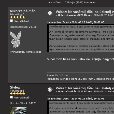
Lancia Delta 1.6 Multijet (2011) #szarolasz
Mikorka Kálmán
Válasz: Ne vásárolj tőle, ne üzletelj v
Fórumfüggő
«
Új hozzászólás #226 Dátum:
2014.06.23 hétfő
Nem elérhető
Idézetet írta: Domi - 2014.06.23 hétfő, 20:41:08
Nyilván mindenki tudja, hogy senki nem pörgeti vissza 
Hozzászólások: 26720
A +- gomb jó lehetne, de ismerve az ilyen BT, meg Tibc
Szerintem az egyetlen mutató, ahol egy fórumon a "me
talán sokan ismerik, nem "lökte ki" magából a fórum kö
Anno mikor az iPhone-al akartam okoskodni, akkor is f
Bp-i embert kerestem meg pü-ben. Segítőkész volt, elm
Phinabubus, filematológus
Minél több hsze van valakinel an(n)ál nagyob
S-max Tit. 2.0 tdci
(korábban: Mondeo Trend 2.0 tdci (mk4), Mondeo mk3 tdci, 
Styleair
Válasz: Ne vásárolj tőle, ne üzletelj v
Fórumfüggő
«
Új hozzászólás #227 Dátum:
2014.06.24 kedd,
Nem elérhető
Idézetet írta: Domi - 2014.06.23 hétfő, 20:41:08
Nyilván mindenki tudja, hogy senki nem pörgeti vissza 
Hozzászólások: 14771
A +- gomb jó lehetne, de ismerve az ilyen BT, meg Tibc
Szerintem az egyetlen mutató, ahol egy fórumon a "me