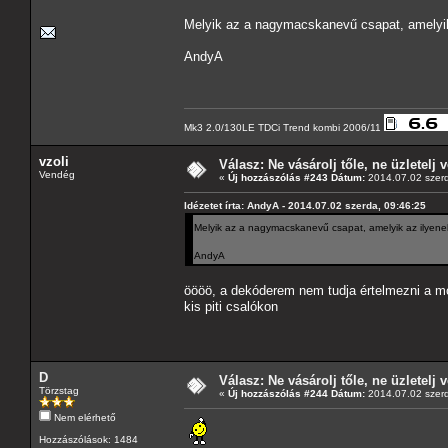
Melyik az a nagymacskanevű csapat, amelyik
AndyA
Mk3 2.0/130LE TDCi Trend kombi 2006/11
vzoli
Válasz: Ne vásárolj tőle, ne üzletelj v
Vendég
«
Új hozzászólás #243 Dátum:
2014.07.02 szerd
Idézetet írta: AndyA - 2014.07.02 szerda, 09:46:25
Melyik az a nagymacskanevű csapat, amelyik az ilyene
AndyA
öööö, a dekóderem nem tudja értelmezni a mo
kis piti csalókon
D
Válasz: Ne vásárolj tőle, ne üzletelj v
Törzstag
«
Új hozzászólás #244 Dátum:
2014.07.02 szerd
Nem elérhető
Hozzászólások: 1484