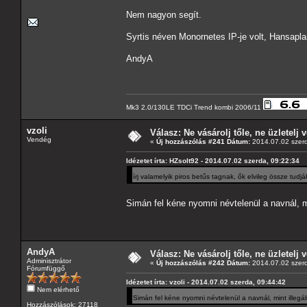
Nem nagyon segít.
Syrtis néven Monornetes IP-je volt, Hansapl
AndyA
Mk3 2.0/130LE TDCi Trend kombi 2006/11
vzoli
Válasz: Ne vásárolj tőle, ne üzletelj v
Vendég
«
Új hozzászólás #241 Dátum:
2014.07.02 szerd
Idézetet írta: HZsolt92 - 2014.07.02 szerda, 09:22:34
írj valamelyik piros betűs tagnak, ők elvileg össze tudj
Simán fel kéne nyomni névtelenül a navnál, m
AndyA
Válasz: Ne vásárolj tőle, ne üzletelj v
Adminisztrátor
«
Új hozzászólás #242 Dátum:
2014.07.02 szerd
Fórumfüggő
Idézetet írta: vzoli - 2014.07.02 szerda, 09:44:42
Nem elérhető
Simán fel kéne nyomni névtelenül a navnál, mint illeg
Hozzászólások: 27118