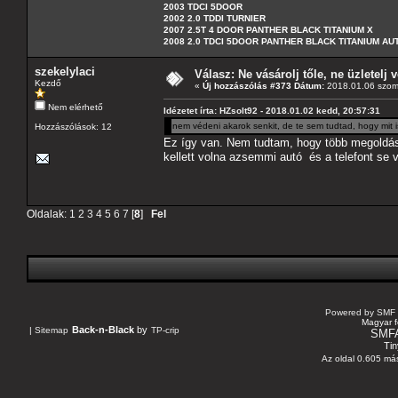
2003 TDCI 5DOOR
2002 2.0 TDDI TURNIER
2007 2.5T 4 DOOR PANTHER BLACK TITANIUM X
2008 2.0 TDCI 5DOOR PANTHER BLACK TITANIUM A
szekelylaci
Válasz: Ne vásárolj tőle, ne üzletelj v
Kezdő
«
Új hozzászólás #373 Dátum:
2018.01.06 szom
Nem elérhető
Idézetet írta: HZsolt92 - 2018.01.02 kedd, 20:57:31
nem védeni akarok senkit, de te sem tudtad, hogy mit
Hozzászólások: 12
Ez így van. Nem tudtam, hogy több megoldás i
kellett volna azsemmi autó és a telefont se v
Oldalak:
1
2
3
4
5
6
7
[
8
]
Fel
Powered by SMF 
Magyar f
Back-n-Black
by
|
Sitemap
TP-crip
SMF
Tin
Az oldal 0.605 más