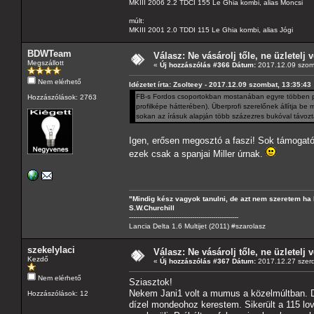
MKIII 2006 2.2 TDCI 155 Le Ghia kombi, alias Moncsi
múlt:
MKIII 2001 2.0 TDDI 115 Le Ghia kombi, alias Jógi
BDWTeam
Válasz: Ne vásárolj tőle, ne üzletelj v
Megszállott
«
Új hozzászólás #366 Dátum:
2017.12.09 szom
Nem elérhető
Idézetet írta: Zsolteey - 2017.12.09 szombat, 13:35:43
FB-s Fordos csoportokban mostanában egyre többen pan
Hozzászólások: 2763
profilképe hátterében). Überprofi szerelőnek állítja be
sokan az írásuk alapján több százezres bukóval távozta
Igen, erősen megosztó a faszi! Sok támogatój
ezek csak a spanjai Miller úrnak.
"Mindig kész vagyok tanulni, de azt nem szeretem ha 
S.W.Churchill
----------------------------------------------------
Lancia Delta 1.6 Multijet (2011) #szarolasz
szekelylaci
Válasz: Ne vásárolj tőle, ne üzletelj v
Kezdő
«
Új hozzászólás #367 Dátum:
2017.12.27 szerd
Nem elérhető
Sziasztok!
Nekem Jani1 volt a mumus a közelmúltban. De
Hozzászólások: 12
dízel mondeohoz kerestem. Sikerült a 115 lo