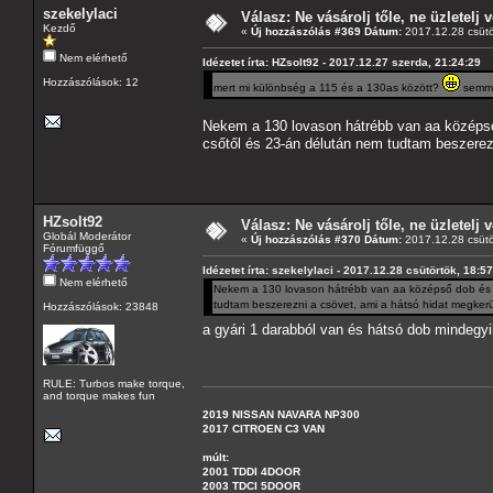
szekelylaci
Válasz: Ne vásárolj tőle, ne üzletelj v
Kezdő
«
Új hozzászólás #369 Dátum:
2017.12.28 csütö
Nem elérhető
Idézetet írta: HZsolt92 - 2017.12.27 szerda, 21:24:29
Hozzászólások: 12
mert mi különbség a 115 és a 130as között?
semmi.
Nekem a 130 lovason hátrébb van aa középső 
csőtől és 23-án délután nem tudtam beszerezn
HZsolt92
Válasz: Ne vásárolj tőle, ne üzletelj v
Globál Moderátor
«
Új hozzászólás #370 Dátum:
2017.12.28 csütö
Fórumfüggő
Idézetet írta: szekelylaci - 2017.12.28 csütörtök, 18:5
Nem elérhető
Nekem a 130 lovason hátrébb van aa középső dob és cs
tudtam beszerezni a csövet, ami a hátsó hidat megkerül
Hozzászólások: 23848
a gyári 1 darabból van és hátsó dob mindegy
RULE: Turbos make torque,
and torque makes fun
2019 NISSAN NAVARA NP300
2017 CITROEN C3 VAN
múlt:
2001 TDDI 4DOOR
2003 TDCI 5DOOR