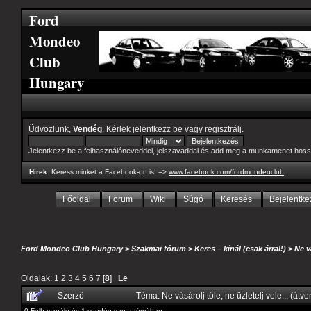
Ford
Mondeo
Club
Hungary
Üdvözlünk,
Vendég
. Kérlek
jelentkezz be
vagy
regisztrálj
.
Jelentkezz be a felhasználóneveddel, jelszavaddal és add meg a munkamenet hoss
Hírek
: Keress minket a Facebook-on is! =>
www.facebook.com/fordmondeoclub
Főoldal
Forum
Wiki
Súgó
Keresés
Bejelentke
Ford Mondeo Club Hungary
>
Szakmai fórum
>
Keres – kínál (csak árral!)
>
Ne v
Oldalak:
1
2
3
4
5
6
7
[
8
]
Le
Szerző
Téma: Ne vásárolj tőle, ne üzletelj vele... (át
0 Felhasználó és 1 vendég van a témában