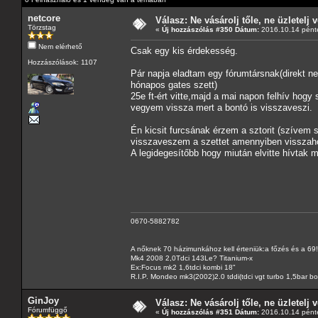
netcore
Válasz: Ne vásárolj tőle, ne üzletelj v
Törzstag
«
Új hozzászólás #350 Dátum:
2016.10.14 pénte
Nem elérhető
Csak egy kis érdekesség.
Hozzászólások: 1107
Pár napja eladtam egy fórumtársnak(direkt nem
hónapos gates szett)
25e ft-ért vitte,majd a mai napon felhív hogy
vegyem vissza mert a bontó is visszaveszi.
Én kicsit furcsának érzem a sztorit (szívem 
visszaveszem a szettet amennyiben visszaho
A legidegesítőbb hogy miután elvitte hívtak m
0670-5882782
A nőknek 70 házimunkához kell érteniük:a főzés és a 69!
Mk4 2008 2,0Tdci 143Le? Titanium-x
Ex:Focus mk2 1,6tdci kombi 18"
R.I.P. Mondeo mk3(2002)2.0 tddi(tdci vgt turbo 1,5bar b
GinJoy
Válasz: Ne vásárolj tőle, ne üzletelj v
Fórumfüggő
«
Új hozzászólás #351 Dátum:
2016.10.14 pénte