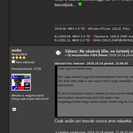
beszéljünk...
2016.06. MKV 2.0 TD
CI
BiTurbo ST-Line, 211LE, FULL
Ex:2009.08. MKIV 2.0 TD
CI
Titanium-S, 165LE CHIP, A
Ex:2001.11. MKIII 2.0 TD
DI
GHIA,150LE,CHIP(BUNYEK)
wofer
Válasz: Ne vásárolj tőle, ne üzletelj v
Megszállott
«
Új hozzászólás #354 Dátum:
2016.10.14 pénte
Nem elérhető
Idézetet írta: netcore - 2016.10.14 péntek, 12:46:43
Csak egy kis érdekesség.
Hozzászólások: 3728
Pár napja eladtam egy fórumtársnak(direkt nem írok neve
25e ft-ért vitte,majd a mai napon felhív hogy szerelőj
visszaveszi.
Én kicsit furcsának érzem a sztorit (szívem szerint el
Minden a mágnes körül
amennyiben visszahozza jövő hét elején max.
forog,csak észre kell venni!
A legidegesítőbb hogy miután elvitte hívtak még kb 5-en
Csak aztån azt hozzák vissza amit odaadtál.
«
Utoljára szerkesztve: 2016.10.14 péntek, 21:54:32 írt