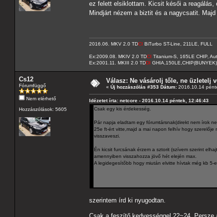
ez felett elsiklottam. Kicsit késői a reagálás, 
Mindjárt nézem a biztit és a nagycsatit. Majd
2016.06. MKV 2.0 TD
CI
BiTurbo ST-Line, 211LE, FULL
Ex:2009.08. MKIV 2.0 TD
CI
Titanium-S, 165LE CHIP, A
Ex:2001.11. MKIII 2.0 TD
DI
GHIA,150LE,CHIP(BUNYEK)
Cs12
Válasz: Ne vásárolj tőle, ne üzletelj v
Fórumfüggő
«
Új hozzászólás #353 Dátum:
2016.10.14 pénte
Nem elérhető
Idézetet írta: netcore - 2016.10.14 péntek, 12:46:43
Csak egy kis érdekesség.
Hozzászólások: 5605
Pár napja eladtam egy fórumtársnak(direkt nem írok neve
25e ft-ért vitte,majd a mai napon felhív hogy szerelőj
visszaveszi.
Én kicsit furcsának érzem a sztorit (szívem szerint el
amennyiben visszahozza jövő hét elején max.
A legidegesítőbb hogy miután elvitte hívtak még kb 5-en
szerintem írd ki nyugodtan.
Csak a feszítő kedvességgel 22~24. Persze a n