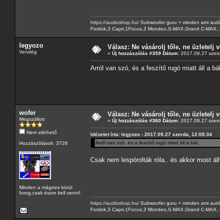
https://audioshop.hu/
Subwoofer guru + minden ami autóh
Fordok,3 Capri,1Focus,3 Mondeo,S-MAX,Grand C-MAX, 
legyozo
Válasz: Ne vásárolj tőle, ne üzletelj v
Vendég
«
Új hozzászólás #359 Dátum:
2017.09.27 szerd
Arról van szó, és a feszítő rugó miatt áll a bál
wofer
Válasz: Ne vásárolj tőle, ne üzletelj v
Megszállott
«
Új hozzászólás #360 Dátum:
2017.09.27 szerd
Nem elérhető
Idézetet írta: legyozo - 2017.09.27 szerda, 12:08:34
Arról van szó, és a feszítő rugó miatt áll a bál.
Hozzászólások: 3728
Csak nem lespórolták róla.. és akkor most ál
Minden a mágnes körül
forog,csak észre kell venni!
https://audioshop.hu/
Subwoofer guru + minden ami autóh
Fordok,3 Capri,1Focus,3 Mondeo,S-MAX,Grand C-MAX, 