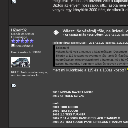
megkerüli. Próbáltam felvenni vele a kapcsol
Biztos az enyém hosszabb, stb.. azóta nem v
vegyek egy könyököt 3000 ftért, de sikerült e
HZsolt92
Válasz: Ne vásárolj tőle, ne üzletelj v
Globál Moderátor
«
Új hozzászólás #368 Dátum:
2017.12.27 szerd
Fórumfüggő
Idézetet írta: szekelylaci - 2017.12.27 szerda, 21:22:2
Nem elérhető
Sziasztok!
Nekem Jani1 volt a mumus a közelmúltban. December 23
Hozzászólások: 23848
Sikerült a 115 lovasét megvennem tőle, amiből ráadásul
megpróbáltam elmagyarázni neki a bajomat, még hülyéne
bajom, ha mondja, hogy nem teljes és vegyek egy könyök
mert mi különbség a 115 és a 130as között?
RULE: Turbos make torque,
and torque makes fun
2019 NISSAN NAVARA NP300
2017 CITROEN C3 VAN
múlt:
2001 TDDI 4DOOR
2003 TDCI 5DOOR
2002 2.0 TDDI TURNIER
2007 2.5T 4 DOOR PANTHER BLACK TITANIUM X
2008 2.0 TDCI 5DOOR PANTHER BLACK TITANIUM A