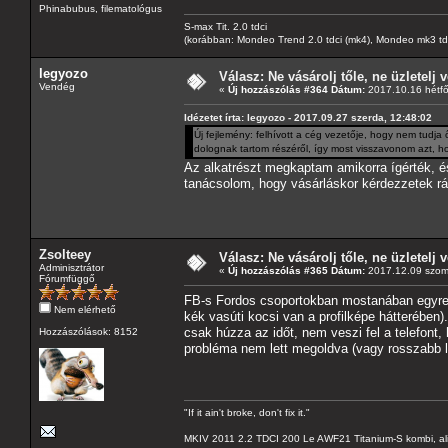
Phinabubus, filematológus
S-max Tit. 2.0 tdci
(korábban: Mondeo Trend 2.0 tdci (mk4), Mondeo mk3 tdci, 
legyozo
Válasz: Ne vásárolj tőle, ne üzletelj v
Vendég
«
Új hozzászólás #364 Dátum:
2017.10.16 hétfő
Idézetet írta: legyozo - 2017.09.27 szerda, 12:48:02
Új fejlemény: felhívott a cég vezetője, hogy nem tudja
dolognak tartom részéről, így most visszavonom azt, 
Az alkatrészt megkaptam amikorra ígérték, é
tanácsolom, hogy vásárláskor kérdezzetek rá 
Zsolteey
Válasz: Ne vásárolj tőle, ne üzletelj v
Adminisztrátor
«
Új hozzászólás #365 Dátum:
2017.12.09 szom
Fórumfüggő
FB-s Fordos csoportokban mostanában egyre t
Nem elérhető
kék vasúti kocsi van a profilképe hátterében)
csak húzza az időt, nem veszi fel a telefont,
Hozzászólások: 8152
probléma nem lett megoldva (vagy rosszabb let
"If it ain't broke, don't fix it."
MKIV 2011 2.2 TDCI 200 Le AWF21 Titanium-S kombi, al