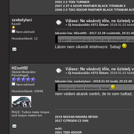
2002 2.0 TDDI TURNIER
2007 2.5T 4 DOOR PANTHER BLACK TITANIUM X
2008 2.0 TDCI 5DOOR PANTHER BLACK TITANIUM A
szekelylaci
Válasz: Ne vásárolj tőle, ne üzletelj v
Kezdő
«
Új hozzászólás #371 Dátum:
2018.01.02 kedd,
Nem elérhető
Idézetet írta: HZsolt92 - 2017.12.28 csütörtök, 20:21:4
Hozzászólások: 12
a gyári 1 darabból van és hátsó dob mindegyiknél ugy
Látom nem sikerült értelmezni. Sebaj!
HZsolt92
Válasz: Ne vásárolj tőle, ne üzletelj v
Globál Moderátor
«
Új hozzászólás #372 Dátum:
2018.01.02 kedd,
Fórumfüggő
Idézetet írta: szekelylaci - 2018.01.02 kedd, 20:22:49
Nem elérhető
Látom nem sikerült értelmezni. Sebaj!
Hozzászólások: 23848
nem védeni akarok senkit, de te sem tudtad,
RULE: Turbos make torque,
and torque makes fun
2019 NISSAN NAVARA NP300
2017 CITROEN C3 VAN
múlt:
2001 TDDI 4DOOR