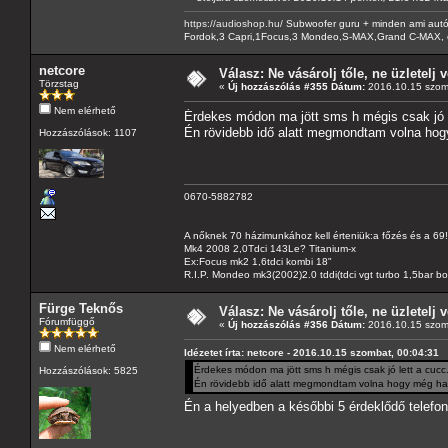
https://audioshop.hu/
Subwoofer guru + minden ami autóh
Fordok,3 Capri,1Focus,3 Mondeo,S-MAX,Grand C-MAX, 
netcore
Válasz: Ne vásárolj tőle, ne üzletelj v
Törzstag
«
Új hozzászólás #355 Dátum:
2016.10.15 szom
Nem elérhető
Érdekes módon ma jött sms h mégis csak jó le
Én rövidebb idő alatt megmondtam volna hog
Hozzászólások: 1107
0670-5882782
A nőknek 70 házimunkához kell érteniük:a főzés és a 69!
Mk4 2008 2,0Tdci 143Le? Titanium-x
Ex:Focus mk2 1,6tdci kombi 18"
R.I.P. Mondeo mk3(2002)2.0 tddi(tdci vgt turbo 1,5bar b
Fürge Teknős
Válasz: Ne vásárolj tőle, ne üzletelj v
Fórumfüggő
«
Új hozzászólás #356 Dátum:
2016.10.15 szom
Nem elérhető
Idézetet írta: netcore - 2016.10.15 szombat, 00:04:31
Érdekes módon ma jött sms h mégis csak jó lett a cucc..
Hozzászólások: 5825
Én rövidebb idő alatt megmondtam volna hogy még hat
Én a helyedben a későbbi 5 érdeklődő telefo