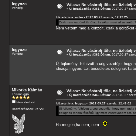
legyozo
Válasz: Ne vásárolj tőle, ne üzletelj v
Vendég
«
Új hozzászólás #361 Dátum:
2017.09.27 szerd
Idézetet írta: wofer - 2017.09.27 szerda, 12:12:25
Csak nem lespórolták róla.. és akkor most áll az autód
Nem vettem meg a konzolt, csak a görgőket é
legyozo
Válasz: Ne vásárolj tőle, ne üzletelj v
Vendég
«
Új hozzászólás #362 Dátum:
2017.09.27 szerd
Új fejlemény: felhívott a cég vezetője, hogy
ideadja ingyen. Ezt becsületes dolognak tar
Mikorka Kálmán
Válasz: Ne vásárolj tőle, ne üzletelj v
Fórumfüggő
«
Új hozzászólás #363 Dátum:
2017.09.27 szerd
Nem elérhető
Idézetet írta: legyozo - 2017.09.27 szerda, 12:48:02
Új fejlemény: felhívott a cég vezetője, hogy nem tudja
Hozzászólások: 26720
dolognak tartom részéről, így most visszavonom azt, 
Ha megjön,ha nem, nem.