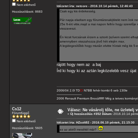
Nem elérhető
Idézetet írta: netcore - 2016.10.14 péntek, 12:46:43
Csak egy kis érdekesség.
Hozzászólások: 8683
Pár napja eladtam egy fórumtársnak(direkt nem írok neve
25e ft-ért vitte,majd a mai napon felhív hogy szerelőj
visszaveszi.
Én kicsit furcsának érzem a sztorit (szívem szerint el
amennyiben visszahozza jövő hét elején max.
A legidegesítőbb hogy miután elvitte hívtak még kb 5-en
rájött hogy nem az a baj
Írd ki hogy ki az aztán legközelebb vesz úja
2006/04 2.0l TD
CI
N7BB fehér kombi 6 seb 130le
---------------------------
2006 Renault Premium Brooáfffff! Még a tetves kormányt s
Cs12
Válasz: Ne vásárolj tőle, ne üzletelj v
Fórumfüggő
«
Új hozzászólás #352 Dátum:
2016.10.14 pénte
Nem elérhető
Idézetet írta: HZsolt92 - 2016.06.10 péntek, 21:15:30
Hozzászólások: 5605
ez az akiről meséltél már?