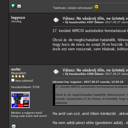
"Szitrhoén, kréátív tehnolozsíí"
legyozo
Válasz: Ne vásárolj tőle, ne üzletelj v
Vendég
«
Új hozzászólás #357 Dátum:
2017.09.27 szerd
17. kerületi WRCIII autósboltot fenntartással 
Olcsó ár, de megbízhatatlan határidők, félrev
hogy bocs de nincs és szept 26-ra hozzák. S
érzik ezt sem rossznak, sem hibának, költöz
wofer
Válasz: Ne vásárolj tőle, ne üzletelj v
Megszállott
«
Új hozzászólás #358 Dátum:
2017.09.27 szerd
Nem elérhető
Idézetet írta: legyozo - 2017.09.27 szerda, 12:02:16
17. kerületi WRCIII autósboltot fenntartással kezeljétek
Hozzászólások: 3728
Olcsó ár, de megbízhatatlan határidők, félrevezetnek. 
hozzák. Szeptember 27-én hívtam, és közölték, hogy ok
válaszuk.
Minden a mágnes körül
Ha arról van szó, amit tőlem kérdeztél...akko
forog,csak észre kell venni!
Ha nem adtál pénzt előre (gondolom adtál)...