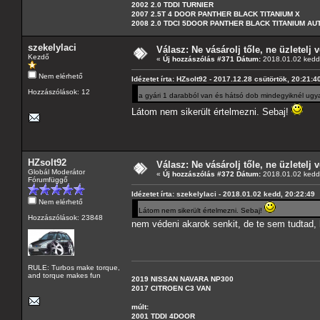
2002 2.0 TDDI TURNIER
2007 2.5T 4 DOOR PANTHER BLACK TITANIUM X
2008 2.0 TDCI 5DOOR PANTHER BLACK TITANIUM A
szekelylaci
Válasz: Ne vásárolj tőle, ne üzletelj v
Kezdő
«
Új hozzászólás #371 Dátum:
2018.01.02 kedd,
Nem elérhető
Idézetet írta: HZsolt92 - 2017.12.28 csütörtök, 20:21:4
Hozzászólások: 12
a gyári 1 darabból van és hátsó dob mindegyiknél ugy
Látom nem sikerült értelmezni. Sebaj!
HZsolt92
Válasz: Ne vásárolj tőle, ne üzletelj v
Globál Moderátor
«
Új hozzászólás #372 Dátum:
2018.01.02 kedd,
Fórumfüggő
Idézetet írta: szekelylaci - 2018.01.02 kedd, 20:22:49
Nem elérhető
Látom nem sikerült értelmezni. Sebaj!
Hozzászólások: 23848
nem védeni akarok senkit, de te sem tudtad,
RULE: Turbos make torque,
and torque makes fun
2019 NISSAN NAVARA NP300
2017 CITROEN C3 VAN
múlt:
2001 TDDI 4DOOR