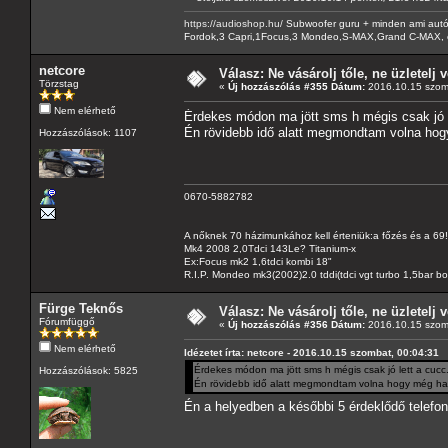
https://audioshop.hu/
Subwoofer guru + minden ami autóh
Fordok,3 Capri,1Focus,3 Mondeo,S-MAX,Grand C-MAX, 
netcore
Válasz: Ne vásárolj tőle, ne üzletelj v
Törzstag
«
Új hozzászólás #355 Dátum:
2016.10.15 szom
Nem elérhető
Érdekes módon ma jött sms h mégis csak jó le
Én rövidebb idő alatt megmondtam volna hog
Hozzászólások: 1107
0670-5882782
A nőknek 70 házimunkához kell érteniük:a főzés és a 69!
Mk4 2008 2,0Tdci 143Le? Titanium-x
Ex:Focus mk2 1,6tdci kombi 18"
R.I.P. Mondeo mk3(2002)2.0 tddi(tdci vgt turbo 1,5bar b
Fürge Teknős
Válasz: Ne vásárolj tőle, ne üzletelj v
Fórumfüggő
«
Új hozzászólás #356 Dátum:
2016.10.15 szom
Nem elérhető
Idézetet írta: netcore - 2016.10.15 szombat, 00:04:31
Érdekes módon ma jött sms h mégis csak jó lett a cucc..
Hozzászólások: 5825
Én rövidebb idő alatt megmondtam volna hogy még hat
Én a helyedben a későbbi 5 érdeklődő telefo