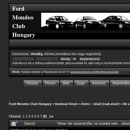
Ford
Mondeo
Club
Hungary
Üdvözlünk,
Vendég
. Kérlek
jelentkezz be
vagy
regisztrálj
.
Jelentkezz be a felhasználóneveddel, jelszavaddal és add meg a munkamenet hoss
Hírek
: Keress minket a Facebook-on is! =>
www.facebook.com/fordmondeoclub
Főoldal
Forum
Wiki
Súgó
Keresés
Bejelentke
Ford Mondeo Club Hungary
>
Szakmai fórum
>
Keres – kínál (csak árral!)
>
Ne v
Oldalak:
1
2
3
4
5
6
7
[
8
]
Le
Szerző
Téma: Ne vásárolj tőle, ne üzletelj vele... (át
0 Felhasználó és 8 vendég van a témában