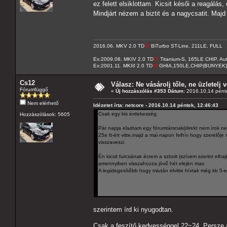
ez felett elsiklottam. Kicsit késői a reagálás, 
Mindjárt nézem a biztit és a nagycsatit. Majd
2016.06. MKV 2.0 TD
CI
BiTurbo ST-Line, 211LE, FULL
Ex:2009.08. MKIV 2.0 TD
CI
Titanium-S, 165LE CHIP, A
Ex:2001.11. MKIII 2.0 TD
DI
GHIA,150LE,CHIP(BUNYEK)
Cs12
Válasz: Ne vásárolj tőle, ne üzletelj v
Fórumfüggő
«
Új hozzászólás #353 Dátum:
2016.10.14 pénte
Nem elérhető
Idézetet írta: netcore - 2016.10.14 péntek, 12:46:43
Csak egy kis érdekesség.
Hozzászólások: 5605
Pár napja eladtam egy fórumtársnak(direkt nem írok neve
25e ft-ért vitte,majd a mai napon felhív hogy szerelőj
visszaveszi.
Én kicsit furcsának érzem a sztorit (szívem szerint el
amennyiben visszahozza jövő hét elején max.
A legidegesítőbb hogy miután elvitte hívtak még kb 5-en
szerintem írd ki nyugodtan.
Csak a feszítő kedvességgel 22~24. Persze a n