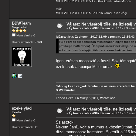
MKIII 2006 2.2 TDCI 155 Le Ghia kombi, alias Moncsi
múlt:
MKIII 2001 2.0 TDDI 115 Le Ghia kombi, alias Jógi
BDWTeam
Válasz: Ne vásárolj tőle, ne üzletelj v
Megszállott
«
Új hozzászólás #366 Dátum:
2017.12.09 szom
Nem elérhető
Idézetet írta: Zsolteey - 2017.12.09 szombat, 13:35:43
FB-s Fordos csoportokban mostanában egyre többen pan
Hozzászólások: 2763
profilképe hátterében). Überprofi szerelőnek állítja be
sokan az írásuk alapján több százezres bukóval távozta
Igen, erősen megosztó a faszi! Sok támogatój
ezek csak a spanjai Miller úrnak.
"Mindig kész vagyok tanulni, de azt nem szeretem ha 
S.W.Churchill
----------------------------------------------------
Lancia Delta 1.6 Multijet (2011) #szarolasz
szekelylaci
Válasz: Ne vásárolj tőle, ne üzletelj v
Kezdő
«
Új hozzászólás #367 Dátum:
2017.12.27 szerd
Nem elérhető
Sziasztok!
Nekem Jani1 volt a mumus a közelmúltban. De
Hozzászólások: 12
dízel mondeohoz kerestem. Sikerült a 115 lo