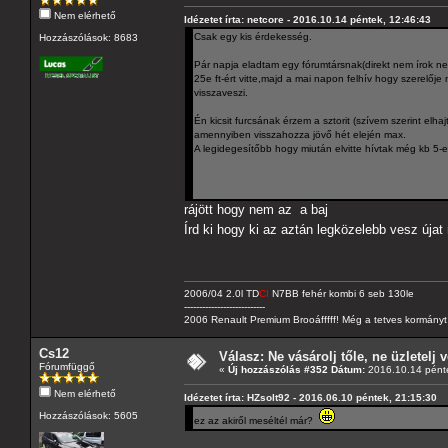
Nem elérhető
Idézetet írta: netcore - 2016.10.14 péntek, 12:46:43
Csak egy kis érdekesség.
Hozzászólások: 8683
Pár napja eladtam egy fórumtársnak(direkt nem írok neve
25e ft-ért vitte,majd a mai napon felhív hogy szerelőj
visszaveszi.
Én kicsit furcsának érzem a sztorit (szívem szerint el
amennyiben visszahozza jövő hét elején max.
A legidegesítőbb hogy miután elvitte hívtak még kb 5-en
rájött hogy nem az a baj
Írd ki hogy ki az aztán legközelebb vesz úja
2006/04 2.0l TD
CI
N7BB fehér kombi 6 seb 130le
---------------------------
2006 Renault Premium Brooáfffff! Még a tetves kormányt s
Cs12
Válasz: Ne vásárolj tőle, ne üzletelj v
Fórumfüggő
«
Új hozzászólás #352 Dátum:
2016.10.14 pénte
Nem elérhető
Idézetet írta: HZsolt92 - 2016.06.10 péntek, 21:15:30
Hozzászólások: 5605
ez az akiről meséltél már?