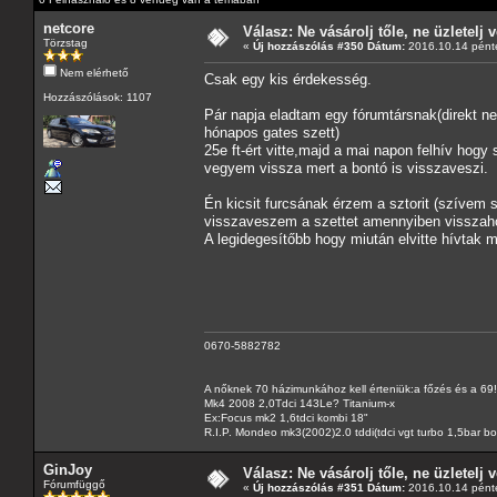
netcore
Válasz: Ne vásárolj tőle, ne üzletelj v
Törzstag
«
Új hozzászólás #350 Dátum:
2016.10.14 pénte
Nem elérhető
Csak egy kis érdekesség.
Hozzászólások: 1107
Pár napja eladtam egy fórumtársnak(direkt nem
hónapos gates szett)
25e ft-ért vitte,majd a mai napon felhív hogy
vegyem vissza mert a bontó is visszaveszi.
Én kicsit furcsának érzem a sztorit (szívem 
visszaveszem a szettet amennyiben visszaho
A legidegesítőbb hogy miután elvitte hívtak m
0670-5882782
A nőknek 70 házimunkához kell érteniük:a főzés és a 69!
Mk4 2008 2,0Tdci 143Le? Titanium-x
Ex:Focus mk2 1,6tdci kombi 18"
R.I.P. Mondeo mk3(2002)2.0 tddi(tdci vgt turbo 1,5bar b
GinJoy
Válasz: Ne vásárolj tőle, ne üzletelj v
Fórumfüggő
«
Új hozzászólás #351 Dátum:
2016.10.14 pénte