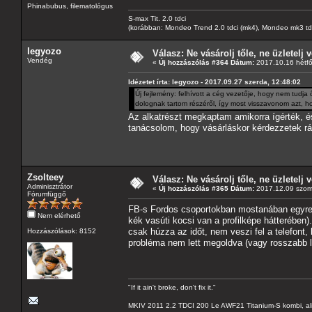
Phinabubus, filematológus
S-max Tit. 2.0 tdci
(korábban: Mondeo Trend 2.0 tdci (mk4), Mondeo mk3 tdci, 
legyozo
Válasz: Ne vásárolj tőle, ne üzletelj v
Vendég
«
Új hozzászólás #364 Dátum:
2017.10.16 hétfő
Idézetet írta: legyozo - 2017.09.27 szerda, 12:48:02
Új fejlemény: felhívott a cég vezetője, hogy nem tudja
dolognak tartom részéről, így most visszavonom azt, 
Az alkatrészt megkaptam amikorra ígérték, é
tanácsolom, hogy vásárláskor kérdezzetek rá 
Zsolteey
Válasz: Ne vásárolj tőle, ne üzletelj v
Adminisztrátor
«
Új hozzászólás #365 Dátum:
2017.12.09 szom
Fórumfüggő
FB-s Fordos csoportokban mostanában egyre t
Nem elérhető
kék vasúti kocsi van a profilképe hátterében)
csak húzza az időt, nem veszi fel a telefont,
Hozzászólások: 8152
probléma nem lett megoldva (vagy rosszabb let
"If it ain't broke, don't fix it."
MKIV 2011 2.2 TDCI 200 Le AWF21 Titanium-S kombi, al