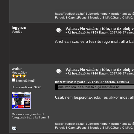
https://audioshop.hu/
Subwoofer guru + minden ami autóh
Fordok,3 Capri,1Focus,3 Mondeo,S-MAX,Grand C-MAX, 
legyozo
Válasz: Ne vásárolj tőle, ne üzletelj v
Vendég
«
Új hozzászólás #359 Dátum:
2017.09.27 szerd
Arról van szó, és a feszítő rugó miatt áll a bál
wofer
Válasz: Ne vásárolj tőle, ne üzletelj v
Megszállott
«
Új hozzászólás #360 Dátum:
2017.09.27 szerd
Nem elérhető
Idézetet írta: legyozo - 2017.09.27 szerda, 12:08:34
Arról van szó, és a feszítő rugó miatt áll a bál.
Hozzászólások: 3728
Csak nem lespórolták róla.. és akkor most ál
Minden a mágnes körül
forog,csak észre kell venni!
https://audioshop.hu/
Subwoofer guru + minden ami autóh
Fordok,3 Capri,1Focus,3 Mondeo,S-MAX,Grand C-MAX, 