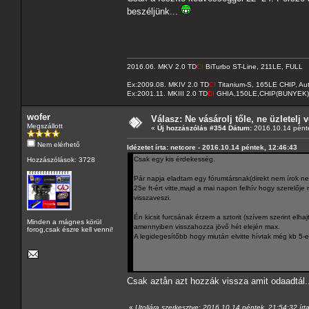
beszéljünk...
2016.06. MKV 2.0 TD
CI
BiTurbo ST-Line, 211LE, FULL
Ex:2009.08. MKIV 2.0 TD
CI
Titanium-S, 165LE CHIP, A
Ex:2001.11. MKIII 2.0 TD
DI
GHIA,150LE,CHIP(BUNYEK)
wofer
Válasz: Ne vásárolj tőle, ne üzletelj v
Megszállott
«
Új hozzászólás #354 Dátum:
2016.10.14 pénte
Nem elérhető
Idézetet írta: netcore - 2016.10.14 péntek, 12:46:43
Csak egy kis érdekesség.
Hozzászólások: 3728
Pár napja eladtam egy fórumtársnak(direkt nem írok neve
25e ft-ért vitte,majd a mai napon felhív hogy szerelőj
visszaveszi.
Én kicsit furcsának érzem a sztorit (szívem szerint el
Minden a mágnes körül
amennyiben visszahozza jövő hét elején max.
forog,csak észre kell venni!
A legidegesítőbb hogy miután elvitte hívtak még kb 5-en
Csak aztån azt hozzák vissza amit odaadtál.
«
Utoljára szerkesztve: 2016.10.14 péntek, 21:54:32 írt