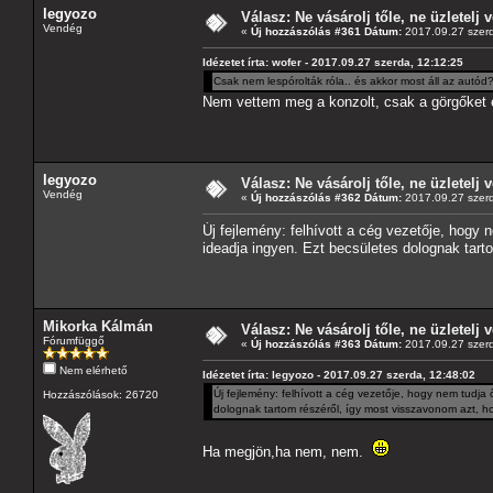
legyozo
Válasz: Ne vásárolj tőle, ne üzletelj v
Vendég
«
Új hozzászólás #361 Dátum:
2017.09.27 szerd
Idézetet írta: wofer - 2017.09.27 szerda, 12:12:25
Csak nem lespórolták róla.. és akkor most áll az autód
Nem vettem meg a konzolt, csak a görgőket é
legyozo
Válasz: Ne vásárolj tőle, ne üzletelj v
Vendég
«
Új hozzászólás #362 Dátum:
2017.09.27 szerd
Új fejlemény: felhívott a cég vezetője, hogy
ideadja ingyen. Ezt becsületes dolognak tar
Mikorka Kálmán
Válasz: Ne vásárolj tőle, ne üzletelj v
Fórumfüggő
«
Új hozzászólás #363 Dátum:
2017.09.27 szerd
Nem elérhető
Idézetet írta: legyozo - 2017.09.27 szerda, 12:48:02
Új fejlemény: felhívott a cég vezetője, hogy nem tudja
Hozzászólások: 26720
dolognak tartom részéről, így most visszavonom azt, 
Ha megjön,ha nem, nem.