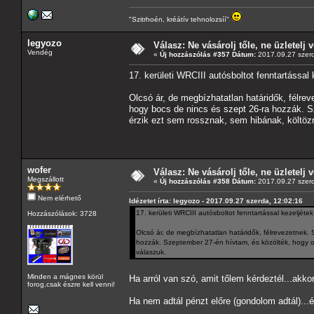
"Szitrhoén, kréátív tehnolozsíí"
legyozo
Válasz: Ne vásárolj tőle, ne üzletelj v
Vendég
«
Új hozzászólás #357 Dátum:
2017.09.27 szerd
17. kerületi WRCIII autósboltot fenntartással 
Olcsó ár, de megbízhatatlan határidők, félrev
hogy bocs de nincs és szept 26-ra hozzák. S
érzik ezt sem rossznak, sem hibának, költöz
wofer
Válasz: Ne vásárolj tőle, ne üzletelj v
Megszállott
«
Új hozzászólás #358 Dátum:
2017.09.27 szerd
Nem elérhető
Idézetet írta: legyozo - 2017.09.27 szerda, 12:02:16
17. kerületi WRCIII autósboltot fenntartással kezeljétek
Hozzászólások: 3728
Olcsó ár, de megbízhatatlan határidők, félrevezetnek. 
hozzák. Szeptember 27-én hívtam, és közölték, hogy ok
válaszuk.
Minden a mágnes körül
Ha arról van szó, amit tőlem kérdeztél...akko
forog,csak észre kell venni!
Ha nem adtál pénzt előre (gondolom adtál)...