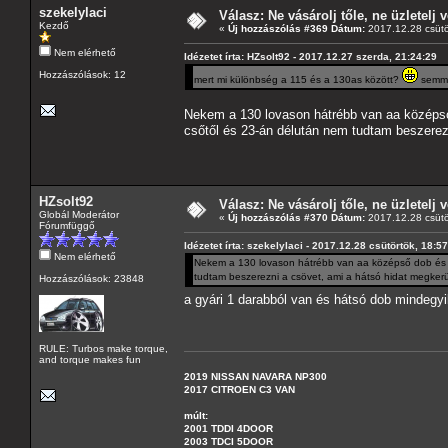
szekelylaci
Válasz: Ne vásárolj tőle, ne üzletelj v
Kezdő
«
Új hozzászólás #369 Dátum:
2017.12.28 csütö
Nem elérhető
Idézetet írta: HZsolt92 - 2017.12.27 szerda, 21:24:29
Hozzászólások: 12
mert mi különbség a 115 és a 130as között?
semmi.
Nekem a 130 lovason hátrébb van aa középső 
csőtől és 23-án délután nem tudtam beszerezn
HZsolt92
Válasz: Ne vásárolj tőle, ne üzletelj v
Globál Moderátor
«
Új hozzászólás #370 Dátum:
2017.12.28 csütö
Fórumfüggő
Idézetet írta: szekelylaci - 2017.12.28 csütörtök, 18:5
Nem elérhető
Nekem a 130 lovason hátrébb van aa középső dob és cs
tudtam beszerezni a csövet, ami a hátsó hidat megkerül
Hozzászólások: 23848
a gyári 1 darabból van és hátsó dob mindegy
RULE: Turbos make torque,
and torque makes fun
2019 NISSAN NAVARA NP300
2017 CITROEN C3 VAN
múlt:
2001 TDDI 4DOOR
2003 TDCI 5DOOR