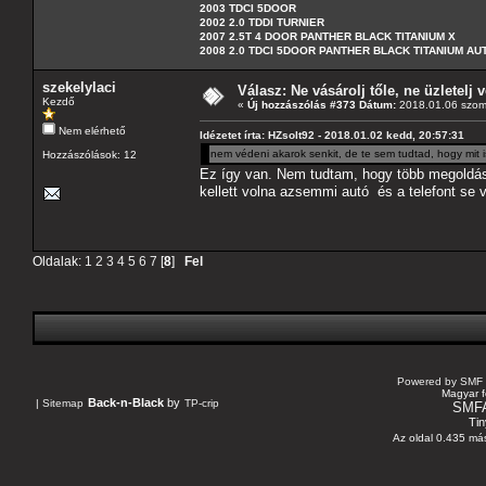
2003 TDCI 5DOOR
2002 2.0 TDDI TURNIER
2007 2.5T 4 DOOR PANTHER BLACK TITANIUM X
2008 2.0 TDCI 5DOOR PANTHER BLACK TITANIUM A
szekelylaci
Válasz: Ne vásárolj tőle, ne üzletelj v
Kezdő
«
Új hozzászólás #373 Dátum:
2018.01.06 szom
Nem elérhető
Idézetet írta: HZsolt92 - 2018.01.02 kedd, 20:57:31
nem védeni akarok senkit, de te sem tudtad, hogy mit
Hozzászólások: 12
Ez így van. Nem tudtam, hogy több megoldás i
kellett volna azsemmi autó és a telefont se v
Oldalak:
1
2
3
4
5
6
7
[
8
]
Fel
Powered by SMF 
Magyar f
Back-n-Black
by
|
Sitemap
TP-crip
SMF
Tin
Az oldal 0.435 más