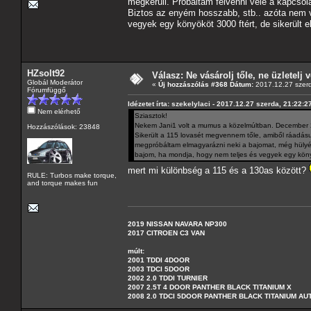
megkerüli. Próbáltam felvenni vele a kapcsol
Biztos az enyém hosszabb, stb.. azóta nem v
vegyek egy könyököt 3000 ftért, de sikerült e
HZsolt92
Válasz: Ne vásárolj tőle, ne üzletelj v
Globál Moderátor
«
Új hozzászólás #368 Dátum:
2017.12.27 szerd
Fórumfüggő
Idézetet írta: szekelylaci - 2017.12.27 szerda, 21:22:2
Nem elérhető
Sziasztok!
Nekem Jani1 volt a mumus a közelmúltban. December 23
Hozzászólások: 23848
Sikerült a 115 lovasét megvennem tőle, amiből ráadásul
megpróbáltam elmagyarázni neki a bajomat, még hülyéne
bajom, ha mondja, hogy nem teljes és vegyek egy könyök
mert mi különbség a 115 és a 130as között?
RULE: Turbos make torque,
and torque makes fun
2019 NISSAN NAVARA NP300
2017 CITROEN C3 VAN
múlt:
2001 TDDI 4DOOR
2003 TDCI 5DOOR
2002 2.0 TDDI TURNIER
2007 2.5T 4 DOOR PANTHER BLACK TITANIUM X
2008 2.0 TDCI 5DOOR PANTHER BLACK TITANIUM A