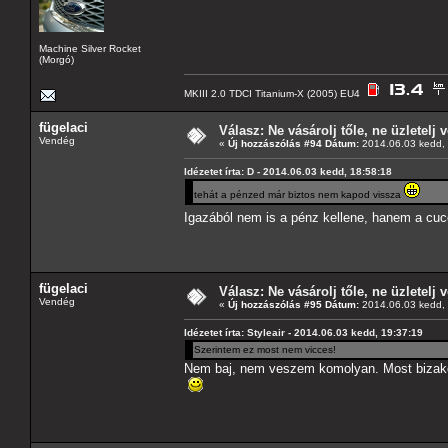
Machine Silver Rocket
(Morgó)
MKIII 2.0 TDCI Titanium-X (2005) EU4
fügelaci
Válasz: Ne vásárolj tőle, ne üzletelj v
Vendég
«
Új hozzászólás #94 Dátum:
2014.06.03 kedd, 
Idézetet írta: D - 2014.06.03 kedd, 18:58:18
tehát a pénzed már biztos nem kapod vissza
Igazából nem is a pénz kellene, hanem a cuc
fügelaci
Válasz: Ne vásárolj tőle, ne üzletelj v
Vendég
«
Új hozzászólás #95 Dátum:
2014.06.03 kedd, 
Idézetet írta: Styleair - 2014.06.03 kedd, 19:37:19
Szerintem ez most nem vicces!
Nem baj, nem veszem komolyan. Most bizakod