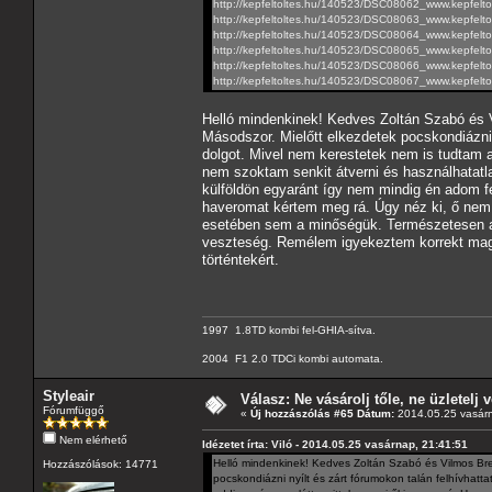
http://kepfeltoltes.hu/140523/DSC08062_www.kepfelto
http://kepfeltoltes.hu/140523/DSC08063_www.kepfelto
http://kepfeltoltes.hu/140523/DSC08064_www.kepfelto
http://kepfeltoltes.hu/140523/DSC08065_www.kepfelto
http://kepfeltoltes.hu/140523/DSC08066_www.kepfelto
http://kepfeltoltes.hu/140523/DSC08067_www.kepfelto
Helló mindenkinek! Kedves Zoltán Szabó és Vi
Másodszor. Mielőtt elkezdetek pocskondiázni 
dolgot. Mivel nem kerestetek nem is tudtam a
nem szoktam senkit átverni és használhatatl
külföldön egyaránt így nem mindig én adom f
haveromat kértem meg rá. Úgy néz ki, ő nem 
esetében sem a minőségük. Természetesen a v
veszteség. Remélem igyekeztem korrekt magy
történtekért.
1997 1.8TD kombi fel-GHIA-sítva.
2004 F1 2.0 TDCi kombi automata.
Styleair
Válasz: Ne vásárolj tőle, ne üzletelj v
Fórumfüggő
«
Új hozzászólás #65 Dátum:
2014.05.25 vasárn
Nem elérhető
Idézetet írta: Viló - 2014.05.25 vasárnap, 21:41:51
Helló mindenkinek! Kedves Zoltán Szabó és Vilmos Brenn
Hozzászólások: 14771
pocskondiázni nyílt és zárt fórumokon talán felhívhatt