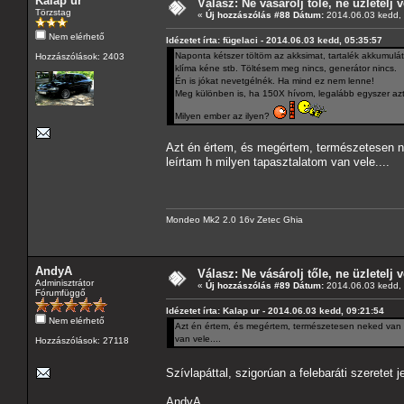
Kalap ur
Válasz: Ne vásárolj tőle, ne üzletelj v
Törzstag
«
Új hozzászólás #88 Dátum:
2014.06.03 kedd, 
Nem elérhető
Idézetet írta: fügelaci - 2014.06.03 kedd, 05:35:57
Naponta kétszer töltöm az akksimat, tartalék akkumulát
Hozzászólások: 2403
klíma kéne stb. Töltésem meg nincs, generátor nincs.
Én is jókat nevetgélnék. Ha mind ez nem lenne!
Meg különben is, ha 150X hívom, legalább egyszer azt
Milyen ember az ilyen?
Azt én értem, és megértem, természetesen ne
leírtam h milyen tapasztalatom van vele....
Mondeo Mk2 2.0 16v Zetec Ghia
AndyA
Válasz: Ne vásárolj tőle, ne üzletelj v
Adminisztrátor
«
Új hozzászólás #89 Dátum:
2014.06.03 kedd, 
Fórumfüggő
Idézetet írta: Kalap ur - 2014.06.03 kedd, 09:21:54
Nem elérhető
Azt én értem, és megértem, természetesen neked van ig
van vele....
Hozzászólások: 27118
Szívlapáttal, szigorúan a felebaráti szeretet
AndyA