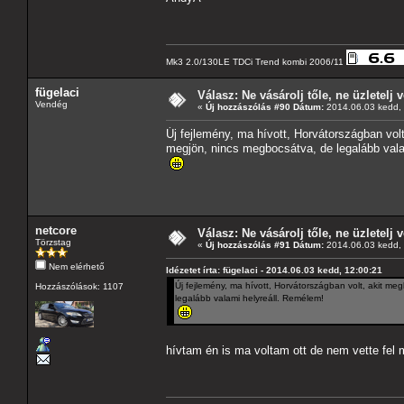
Mk3 2.0/130LE TDCi Trend kombi 2006/11
fügelaci
Válasz: Ne vásárolj tőle, ne üzletelj v
Vendég
«
Új hozzászólás #90 Dátum:
2014.06.03 kedd, 
Új fejlemény, ma hívott, Horvátországban vol
megjön, nincs megbocsátva, de legalább vala
netcore
Válasz: Ne vásárolj tőle, ne üzletelj v
Törzstag
«
Új hozzászólás #91 Dátum:
2014.06.03 kedd, 
Nem elérhető
Idézetet írta: fügelaci - 2014.06.03 kedd, 12:00:21
Új fejlemény, ma hívott, Horvátországban volt, akit m
Hozzászólások: 1107
legalább valami helyreáll. Remélem!
hívtam én is ma voltam ott de nem vette fel