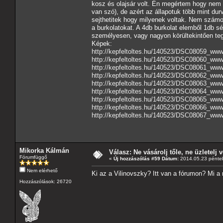
kosz és olajsár volt. Én megértem hogy nem le
van szó), de azért az állapotuk több mint du
sejthetitek hogy milyenek voltak. Nem számo
a burkolatokat. A 4db burkolat elemből 1db sé
személyesen, vagy nagyon körültekintően teg
Képek:
http://kepfeltoltes.hu/140523/DSC08059_www.
http://kepfeltoltes.hu/140523/DSC08060_www.
http://kepfeltoltes.hu/140523/DSC08061_www.
http://kepfeltoltes.hu/140523/DSC08062_www.
http://kepfeltoltes.hu/140523/DSC08063_www.
http://kepfeltoltes.hu/140523/DSC08064_www.
http://kepfeltoltes.hu/140523/DSC08065_www.
http://kepfeltoltes.hu/140523/DSC08066_www.
http://kepfeltoltes.hu/140523/DSC08067_www.
Mikorka Kálmán
Válasz: Ne vásárolj tőle, ne üzletelj v
Fórumfüggő
«
Új hozzászólás #59 Dátum:
2014.05.23 péntek
Nem elérhető
Ki az a Vilinovszky? Itt van a fórumon? Mi a
Hozzászólások: 26720