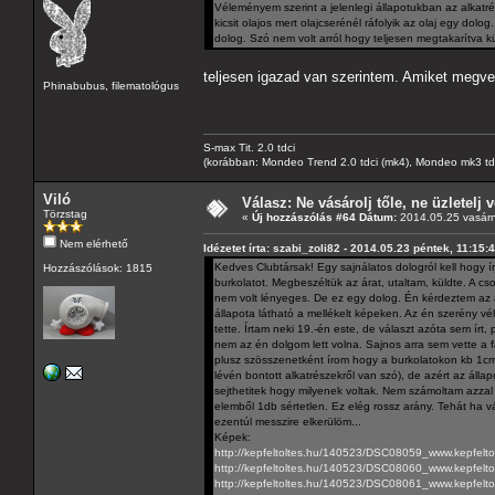
Véleményem szerint a jelenlegi állapotukban az alkatr
kicsit olajos mert olajcserénél ráfolyik az olaj egy do
dolog. Szó nem volt arról hogy teljesen megtakarítva kül
teljesen igazad van szerintem. Amiket megvetté
Phinabubus, filematológus
S-max Tit. 2.0 tdci
(korábban: Mondeo Trend 2.0 tdci (mk4), Mondeo mk3 tdci, 
Viló
Válasz: Ne vásárolj tőle, ne üzletelj v
Törzstag
«
Új hozzászólás #64 Dátum:
2014.05.25 vasárn
Nem elérhető
Idézetet írta: szabi_zoli82 - 2014.05.23 péntek, 11:15:
Kedves Clubtársak! Egy sajnálatos dologról kell hogy í
Hozzászólások: 1815
burkolatot. Megbeszéltük az árat, utaltam, küldte. A c
nem volt lényeges. De ez egy dolog. Én kérdeztem az ál
állapota látható a mellékelt képeken. Az én szerény v
tette. Írtam neki 19.-én este, de választ azóta sem írt
nem az én dolgom lett volna. Sajnos arra sem vette a
plusz szösszenetként írom hogy a burkolatokon kb 1cm-e
lévén bontott alkatrészekről van szó), de azért az álla
sejthetitek hogy milyenek voltak. Nem számoltam azzal 
elemből 1db sértetlen. Ez elég rossz arány. Tehát ha v
ezentúl messzire elkerülöm...
Képek:
http://kepfeltoltes.hu/140523/DSC08059_www.kepfelto
http://kepfeltoltes.hu/140523/DSC08060_www.kepfelto
http://kepfeltoltes.hu/140523/DSC08061_www.kepfelto