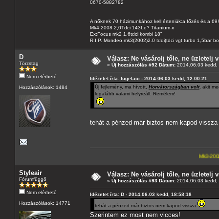
0670-5882782
A nőknek 70 házimunkához kell érteniük:a főzés és a 69!
Mk4 2008 2,0Tdci 143Le? Titanium-x
Ex:Focus mk2 1,6tdci kombi 18"
R.I.P. Mondeo mk3(2002)2.0 tddi(tdci vgt turbo 1,5bar b
D
Válasz: Ne vásárolj tőle, ne üzletelj v
Törzstag
«
Új hozzászólás #92 Dátum:
2014.06.03 kedd, 
Nem elérhető
Idézetet írta: fügelaci - 2014.06.03 kedd, 12:00:21
Új fejlemény, ma hívott,
Horvátországban volt
, akit m
Hozzászólások: 1484
legalább valami helyreáll. Remélem!
tehát a pénzed már biztos nem kapod vissz
Mk3-2002-2,5-V6
---A4-e
Styleair
Válasz: Ne vásárolj tőle, ne üzletelj v
Fórumfüggő
«
Új hozzászólás #93 Dátum:
2014.06.03 kedd, 
Nem elérhető
Idézetet írta: D - 2014.06.03 kedd, 18:58:18
Hozzászólások: 14771
tehát a pénzed már biztos nem kapod vissza
Szerintem ez most nem vicces!