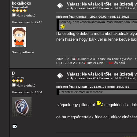
kokaikoko
Válasz: Ne vásárolj tőle, ne üzletelj v
Megszállott
«
Új hozzászólás #96 Dátum:
2014.06.03 kedd, 
Nem elérhető
Idézetet írta: fügelaci - 2014.06.03 kedd, 19:40:28
Nem baj, nem veszem komolyan. Most bizakodom, remél
Hozzászólások: 2747
Ha esetleg érdekel a múltamból akadnak olya
nem hiszem hogy bárkivel is lenne kedve b
SouthparKarcsi
2005 2.2 TDC
i
Turnier Ghia - ezüst, no zene egyelőre..
R.I.P. 2005 2.0 TDC
i
Turnier Ghia -
Piros
és baró
D
Válasz: Ne vásárolj tőle, ne üzletelj v
Törzstag
«
Új hozzászólás #97 Dátum:
2014.06.03 kedd, 
Nem elérhető
Idézetet írta: Styleair - 2014.06.03 kedd, 19:37:19
Szerintem ez most nem vicces!
Hozzászólások: 1484
várjunk egy pillanatot
megoldódott a dol
de ha megsértettelek fügelaci, akkor elnézés