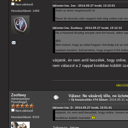
Nem elérhető
Idézetet írta: Joe - 2014.05.27 kedd, 13:15:01
Azért az lehet megtévesztő is!
Hozzászólások: 1484
Eleve kb távozás után negyed órát még online-nak mutat
Idézetet írta: Zsolteey - 2014.05.27 kedd, 15:12:12
Ha a haverod tényleg ennyire nem ért hozzá, akkor saj
@D:
Nem tudom, hogy az oldal hogyan checkolja ezt az onl
szoktam bezárni. Szóval lehet, hogy engem 0-24 órában
várjatok, én nem arról beszélek, hogy online,
nem válaszol a 2 nappal korábban küldött üz
Mk3-2002-2,5-V6
---A4-e
Zsolteey
Válasz: Ne vásárolj tőle, ne üzletel
Adminisztrátor
«
Új hozzászólás #74 Dátum:
2014.05.31 sz
Fórumfüggő
Idézetet írta: D - 2014.05.27 kedd, 15:51:41
Nem elérhető
várjatok, én nem arról beszélek, hogy online, hanem ar
Hozzászólások: 8152
korábban küldött üzenetre
Jahogyja, értem.