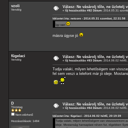
vzoli
Válasz: Ne vásárolj tőle, ne üzletelj v
Vendég
«
Új hozzászólás #82 Dátum:
2014.05.31 szomba
Idézetet írta: netcore - 2014.05.31 szombat, 22:31:58
így van
másra úgyse jó
fügelaci
Válasz: Ne vásárolj tőle, ne üzletelj v
Vendég
«
Új hozzászólás #83 Dátum:
2014.06.02 hétfő,
Tudja valaki, milyen lehetőségem van visszas
fel sem veszi a telefont már jó ideje. Mostan
D
Válasz: Ne vásárolj tőle, ne üzletelj v
Törzstag
«
Új hozzászólás #84 Dátum:
2014.06.02 hétfő,
Nem elérhető
Idézetet írta: fügelaci - 2014.06.02 hétfő, 20:19:39
Tudja valaki, milyen lehetőségem van visszaszerezni az
Hozzászólások: 1484
ideje. Mostanság hansaplast néven fut, régebben Syrtis