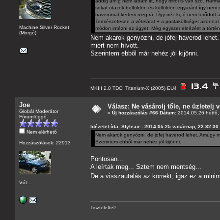
addig amíg nem láttam itt, hogy miről is van szó. Har
sokat utazok belföldön és külföldön egyaránt így nem
haveromat kértem meg rá. Úgy néz ki, ő nem törődött 
Természetesen a vételárat + a postaköltséget azonnal 
Machine Silver Rocket
módon intézni az ügyet. Még egyszer elnézést a történ
(Morgó)
Nem akarok genyózni, de jófej haverod lehet.
miért nem hívott.
Szerintem ebből már nehéz jól kijönni.
MKIII 2.0 TDCI Titanium-X (2005) EU4
Joe
Válasz: Ne vásárolj tőle, ne üzletelj v
Globál Moderátor
«
Új hozzászólás #66 Dátum:
2014.05.26 hétfő,
Fórumfüggő
Idézetet írta: Styleair - 2014.05.25 vasárnap, 22:32:30
Nem elérhető
Nem akarok genyózni, de jófej haverod lehet. Amúgy meg
Szerintem ebből már nehéz jól kijönni.
Hozzászólások: 22913
Pontosan...
A leírtak meg... Sztem nem mentség...
De a visszautalás az korrekt, igaz ez a min
Vót...
Tisztelettel!