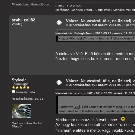
Phinabubus, filematológus
S-max Tit. 2.0 tdci
(korábban: Mondeo Trend 2.0 tdci (mk4), Mondeo mk3 tdci, 
szabi_zoli82
Válasz: Ne vásárolj tőle, ne üzletelj v
Vendég
«
Új hozzászólás #60 Dátum:
2014.05.23 péntek
Idézetet írta: Balogh Tomi - 2014.05.23 péntek, 11:22:
Ki az a Vilinovszky? Itt van a fórumon? Mi a nickneve?
A nickneve Viló. Első körben itt ismertem m
éreztem hogy ide is be kell írnom, mert nem 
Styleair
Válasz: Ne vásárolj tőle, ne üzletelj v
Fórumfüggő
«
Új hozzászólás #61 Dátum:
2014.05.23 péntek
Nem elérhető
Idézetet írta: szabi_zoli82 - 2014.05.23 péntek, 11:43:
Hozzászólások: 14771
A nickneve
Viló
. Első körben itt ismertem meg, de a f
írnom, mert nem feltétlen van fent mindenki párhuzamo
Mintha már nem az első eset lenne.
Machine Silver Rocket
Az hogy koszos a bontott alkatrész az nem s
(Morgó)
minimum említésre méltó, vagy inkább kuka