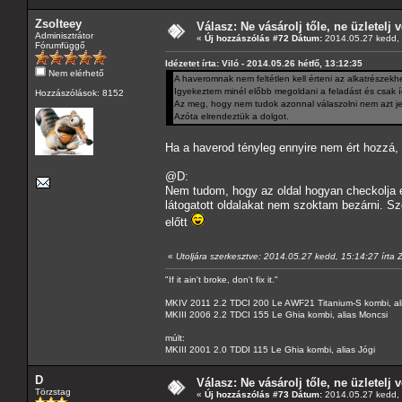
Zsolteey
Válasz: Ne vásárolj tőle, ne üzletelj v
Adminisztrátor
«
Új hozzászólás #72 Dátum:
2014.05.27 kedd, 
Fórumfüggő
Idézetet írta: Viló - 2014.05.26 hétfő, 13:12:35
Nem elérhető
A haveromnak nem feltétlen kell érteni az alkatrészekh
Igyekeztem minél előbb megoldani a feladást és csak 
Hozzászólások: 8152
Az meg, hogy nem tudok azonnal válaszolni nem azt je
Azóta elrendeztük a dolgot.
Ha a haverod tényleg ennyire nem ért hozzá, 
@D:
Nem tudom, hogy az oldal hogyan checkolja e
látogatott oldalakat nem szoktam bezárni. Sz
előtt
«
Utoljára szerkesztve: 2014.05.27 kedd, 15:14:27 írta 
"If it ain't broke, don't fix it."
MKIV 2011 2.2 TDCI 200 Le AWF21 Titanium-S kombi, al
MKIII 2006 2.2 TDCI 155 Le Ghia kombi, alias Moncsi
múlt:
MKIII 2001 2.0 TDDI 115 Le Ghia kombi, alias Jógi
D
Válasz: Ne vásárolj tőle, ne üzletelj v
Törzstag
«
Új hozzászólás #73 Dátum:
2014.05.27 kedd, 