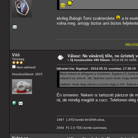
elvileg Balogh Tomi szakterülete
a te eset
volna meg. amúgy biztos ami biztos feljelen
Mk3-2002-2,5-V6
---A4-e
Viló
Válasz: Ne vásárolj tőle, ne üzletelj v
Törzstag
«
Új hozzászólás #85 Dátum:
2014.06.02 hétfő,
Nem elérhető
Idézetet írta: fügelaci - 2014.05.31 szombat, 17:38:19
Most nekem is elfogyott a türelmem. Egykori (?) Syrtis k
Hozzászólások: 1815
válaszol az sms-re, stb. Ilyenkor azon kívül, hogy sem
utaltam, most meg várom a cuccot vagy a hírt. Sajno
Én ismerem. Nekem is tartozott párszor de m
rá, de mindig megjött a cucc. Telefonon elég ri
1997 1.8TD kombi fel-GHIA-sítva.
2004 F1 2.0 TDCi kombi automata.