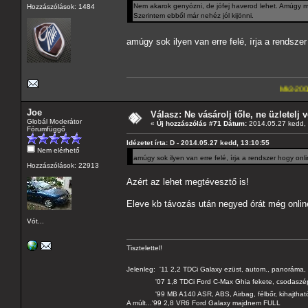
Nem akarok genyózni, de jófej haverod lehet. Amúgy meg
Hozzászólások: 1484
Szerintem ebből már nehéz jól kijönni.
amúgy sok ilyen van erre felé, írja a rendsz
Mk3-2002-2,5-V6
---A4-e
Joe
Válasz: Ne vásárolj tőle, ne üzletelj v
Globál Moderátor
«
Új hozzászólás #71 Dátum:
2014.05.27 kedd, 
Fórumfüggő
Idézetet írta: D - 2014.05.27 kedd, 13:10:55
Nem elérhető
amúgy sok ilyen van erre felé, írja a rendszer hogy on
Hozzászólások: 22913
Azért az lehet megtévesztő is!
Eleve kb távozás után negyed órát még online-
Vót...
Tisztelettel!
Jelenleg: '11 2,2 TDCi Galaxy ezüst, autom., panoráma, 
'07 1,8 TDCi Ford C-Max Ghia fekete, csodaszé
'99 MB A140 ASR, ABS, Airbag, félbőr, kihajtható 
A múlt...'99 2,8 VR6 Ford Galaxy majdnem FULL