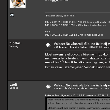
"If it ain't broke, don't fix it."
MKIV 2011 2.2 TDCI 200 Le AWF21 Titanium-S kombi, al
MKIII 2006 2.2 TDCI 155 Le Ghia kombi, alias Moncsi
múlt:
MKIII 2001 2.0 TDDI 115 Le Ghia kombi, alias Jógi
fügelaci
Válasz: Ne vásárolj tőle, ne üzletelj v
Vendég
«
Új hozzászólás #75 Dátum:
2014.05.31 szomba
Most nekem is elfogyott a türelmem. Egykori (?
nem veszi fel a telefont, nem válaszol az sms
megoldás? Ő hívott fel alkatrész ügyben, én
Ismeri valaki személyesen Vonnák Gábort 
vzoli
Válasz: Ne vásárolj tőle, ne üzletelj v
Vendég
«
Új hozzászólás #76 Dátum:
2014.05.31 szomba
Idézetet írta: fügelaci - 2014.05.31 szombat, 17:38:19
Most nekem is elfogyott a türelmem. Egykori (?) Syrtis k
válaszol az sms-re, stb. Ilyenkor azon kívül, hogy sem
utaltam, most meg várom a cuccot vagy a hírt. Sajno