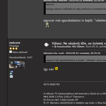
Idézetet írta: netcore - 2014.05.31 szombat, 22:29:39
arra is;)
amúgy sokszor működik,és még elnézést is szoktak ké
egyszer már igazoltatáskor is bejött. "véletl
netcore
Válasz: Ne vásárolj tőle, ne üzletelj v
Törzstag
«
Új hozzászólás #81 Dátum:
2014.05.31 szomba
Nem elérhető
Idézetet írta: vzoli - 2014.05.31 szombat, 22:31:21
Hozzászólások: 1107
egyszer már igazoltatáskor is bejött. "véletlen" bent m
így van
0670-5882782
A nőknek 70 házimunkához kell érteniük:a főzés és a 69!
Mk4 2008 2,0Tdci 143Le? Titanium-x
Ex:Focus mk2 1,6tdci kombi 18"
R.I.P. Mondeo mk3(2002)2.0 tddi(tdci vgt turbo 1,5bar b