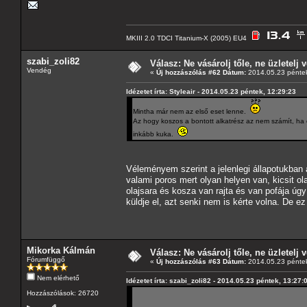
MKIII 2.0 TDCI Titanium-X (2005) EU4
szabi_zoli82
Válasz: Ne vásárolj tőle, ne üzletelj v
Vendég
«
Új hozzászólás #62 Dátum:
2014.05.23 péntek
Idézetet írta: Styleair - 2014.05.23 péntek, 12:29:23
Mintha már nem az első eset lenne.
Az hogy koszos a bontott alkatrész az nem számít, ha 
inkább kuka.
Véleményem szerint a jelenlegi állapotukban
valami poros mert olyan helyen van, kicsit ol
olajsara és kosza van rajta és van pofája úg
küldje el, azt senki nem is kérte volna. De ez
Mikorka Kálmán
Válasz: Ne vásárolj tőle, ne üzletelj v
Fórumfüggő
«
Új hozzászólás #63 Dátum:
2014.05.23 péntek
Nem elérhető
Idézetet írta: szabi_zoli82 - 2014.05.23 péntek, 13:27:
Hozzászólások: 26720