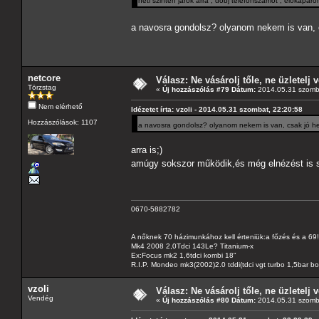
heti szinten járok arra , dobj telefonszámot , előkapa
a navosra gondolsz? olyanom nekem is van, cs
netcore
Válasz: Ne vásárolj tőle, ne üzletelj v
Törzstag
«
Új hozzászólás #79 Dátum:
2014.05.31 szomba
Nem elérhető
Idézetet írta: vzoli - 2014.05.31 szombat, 22:20:58
Hozzászólások: 1107
a navosra gondolsz? olyanom nekem is van, csak jó hel
arra is;)
amúgy sokszor működik,és még elnézést is 
0670-5882782
A nőknek 70 házimunkához kell érteniük:a főzés és a 69!
Mk4 2008 2,0Tdci 143Le? Titanium-x
Ex:Focus mk2 1,6tdci kombi 18"
R.I.P. Mondeo mk3(2002)2.0 tddi(tdci vgt turbo 1,5bar b
vzoli
Válasz: Ne vásárolj tőle, ne üzletelj v
Vendég
«
Új hozzászólás #80 Dátum:
2014.05.31 szomba