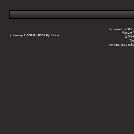
Powered by SMF 
Magyar f
Back-n-Black
by
|
Sitemap
TP-crip
SMF
Tin
Az oldal 0.11 máso