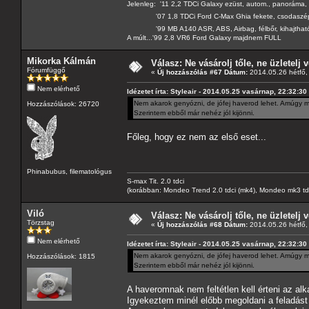
Jelenleg: '11 2,2 TDCi Galaxy ezüst, autom., panoráma, 
'07 1,8 TDCi Ford C-Max Ghia fekete, csodaszé
'99 MB A140 ASR, ABS, Airbag, félbőr, kihajtható 
A múlt...'99 2,8 VR6 Ford Galaxy majdnem FULL
Mikorka Kálmán
Válasz: Ne vásárolj tőle, ne üzletelj v
Fórumfüggő
«
Új hozzászólás #67 Dátum:
2014.05.26 hétfő,
Nem elérhető
Idézetet írta: Styleair - 2014.05.25 vasárnap, 22:32:30
Nem akarok genyózni, de jófej haverod lehet. Amúgy meg
Hozzászólások: 26720
Szerintem ebből már nehéz jól kijönni.
Főleg, hogy ez nem az első eset...
Phinabubus, filematológus
S-max Tit. 2.0 tdci
(korábban: Mondeo Trend 2.0 tdci (mk4), Mondeo mk3 tdci, 
Viló
Válasz: Ne vásárolj tőle, ne üzletelj v
Törzstag
«
Új hozzászólás #68 Dátum:
2014.05.26 hétfő,
Nem elérhető
Idézetet írta: Styleair - 2014.05.25 vasárnap, 22:32:30
Nem akarok genyózni, de jófej haverod lehet. Amúgy meg
Hozzászólások: 1815
Szerintem ebből már nehéz jól kijönni.
A haveromnak nem feltétlen kell érteni az al
Igyekeztem minél előbb megoldani a feladást