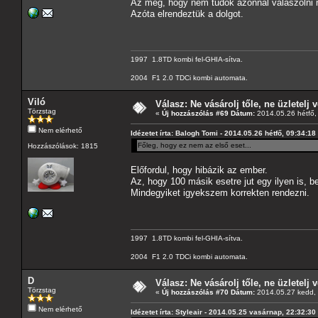
Az meg, hogy nem tudok azonnal válaszolni n
Azóta elrendeztük a dolgot.
1997 1.8TD kombi fel-GHIA-sítva.
2004 F1 2.0 TDCi kombi automata.
Viló
Válasz: Ne vásárolj tőle, ne üzletelj v
Törzstag
«
Új hozzászólás #69 Dátum:
2014.05.26 hétfő,
Nem elérhető
Idézetet írta: Balogh Tomi - 2014.05.26 hétfő, 09:34:18
Főleg, hogy ez nem az első eset...
Hozzászólások: 1815
Előfordul, hogy hibázik az ember.
Az, hogy 100 másik esetre jut egy ilyen is, b
Mindegyiket igyekszem korrekten rendezni.
1997 1.8TD kombi fel-GHIA-sítva.
2004 F1 2.0 TDCi kombi automata.
D
Válasz: Ne vásárolj tőle, ne üzletelj v
Törzstag
«
Új hozzászólás #70 Dátum:
2014.05.27 kedd, 
Nem elérhető
Idézetet írta: Styleair - 2014.05.25 vasárnap, 22:32:30