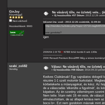
GinJoy
Ne vásárolj tőle, ne üzletelj vele... (
Fórumfüggő
«
Új hozzászólás #57 Dátum:
2013.12.26 csütör
Nem elérhető
Idézetet írta: vzoli - 2013.12.26 csütörtök, 11:09:24
http://mondeo.hu/index.php?topic=15719.msg84652
Hozzászólások: 8683
erre gondolsz?
igen
2006/04 2.0l TD
CI
N7BB fehér kombi 6 seb 130le
---------------------------
2006 Renault Premium Brooáfffff! Még a tetves kormányt s
szabi_zoli82
Válasz: Ne vásárolj tőle, ne üzletelj v
Vendég
«
Új hozzászólás #58 Dátum:
2014.05.23 péntek
Kedves Clubtársak! Egy sajnálatos dologról k
részére 1-1 szett motortér burkolatot. Megbes
körbetekerte a műanyagokat, és kész. Az hogy
de a válaszadás 'elkerülte a figyelmét', és ké
képeken. Az én szerény véleményem szerint e
Nem tette. Írtam neki 19.-én este, de választ
elmulasztottam, de az állapot leírása nem az 
bocsi b+. Ezt nem gondolom másnak mint át