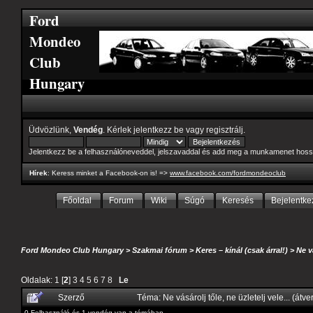
Ford
Mondeo
Club
Hungary
Üdvözlünk,
Vendég
. Kérlek
jelentkezz be
vagy
regisztrálj
.
Jelentkezz be a felhasználóneveddel, jelszavaddal és add meg a munkamenet hoss
Hírek
: Keress minket a Facebook-on is! =>
www.facebook.com/fordmondeoclub
Főoldal
Forum
Wiki
Súgó
Keresés
Bejelentke
Ford Mondeo Club Hungary
>
Szakmai fórum
>
Keres – kínál (csak árral!)
>
Ne v
Oldalak:
1
[
2
]
3
4
5
6
7
8
Le
Szerző
Téma: Ne vásárolj tőle, ne üzletelj vele... (át
0 Felhasználó és 1 vendég van a témában