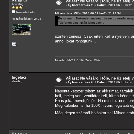
Kalap ur
Válasz: Ne vásárolj tőle, ne üzletelj v
Törzstag
«
Új hozzászólás #86 Dátum:
2014.06.02 hétfő,
Nem elérhető
Idézetet írta: Viló - 2014.06.02 hétfő, 21:24:54
Én ismerem. Nekem is tartozott párszor de mindig megad
Hozzászólások: 2403
Telefonon elég ritkán lehet elérni.
szintén zenész. Csak érteni kell a nyelvén, 
anno, jókat röhögtünk...
Mondeo Mk2 2.0 16v Zetec Ghia
fügelaci
Válasz: Ne vásárolj tőle, ne üzletelj v
Vendég
«
Új hozzászólás #87 Dátum:
2014.06.03 kedd, 
Naponta kétszer töltöm az akksimat, tartalé
kell, meleg van, ventilátor kell, klíma kéne 
Én is jókat nevetgélnék. Ha mind ez nem len
Meg különben is, ha 150X hívom, legalább eg
Még idegen számról híváskor se! Milyen emb