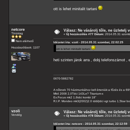
ott is lehet minitalit tartani
netcore
Válasz: Ne vásárolj tőle, ne üzletelj v
Törzstag
«
Új hozzászólás #77 Dátum:
2014.05.31 szomba
Nem elérhető
Idézetet írta: vzoli - 2014.05.31 szombat, 22:02:25
Hozzászólások: 1107
ott is lehet minitalit tartani
heti szinten járok arra , dobj telefonszámot
0670-5882782
A nőknek 70 házimunkához kell érteniük:a főzés és a 69!
Mk4 2008 2,0Tdci 143Le? Titanium-x
Ex:Focus mk2 1,6tdci kombi 18"
R.I.P. Mondeo mk3(2002)2.0 tddi(tdci vgt turbo 1,5bar b
vzoli
Válasz: Ne vásárolj tőle, ne üzletelj v
Vendég
«
Új hozzászólás #78 Dátum:
2014.05.31 szomba
Idézetet írta: netcore - 2014.05.31 szombat, 22:12:59