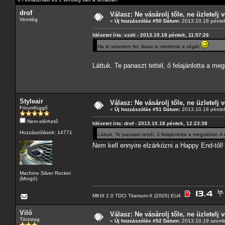
drof
Válasz: Ne vásárolj tőle, ne üzletelj v
Vendég
«
Új hozzászólás #50 Dátum:
2013.10.18 péntek
Idézetet írta: vzoli - 2013.10.18 péntek, 11:57:26
Ha itt vetettem fel, lássa is mindenki a végét
Láttuk. Te panaszt tettél, ő felajánlotta a me
Styleair
Válasz: Ne vásárolj tőle, ne üzletelj v
Fórumfüggő
«
Új hozzászólás #51 Dátum:
2013.10.18 péntek
Nem elérhető
Idézetet írta: drof - 2013.10.18 péntek, 12:23:38
Hozzászólások: 14771
Láttuk. Te panaszt tettél, ő felajánlotta a megoldást. A
Nem kell ennyire elzárkózni a Happy End-től
Machine Silver Rocket
(Morgó)
MKIII 2.0 TDCI Titanium-X (2005) EU4
Viló
Válasz: Ne vásárolj tőle, ne üzletelj v
Törzstag
«
Új hozzászólás #52 Dátum:
2013.10.19 szomba