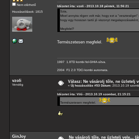
Nem elérhető
Idézetet írta: vzoli - 2013.10.18 péntek, 11:56:21
Szia,
Hozzászólások: 1815
Mivel annyira régen volt már, hogy ezt a "veszteséget"
hogy egy hosszan tartó jó viszonyt megalapozásaként,
Megfelel?
Természetesen megfelel.
1997 1.8TD kombi fel-GHIA-sítva.
2004 F1 2.0 TDCi kombi automata.
vzoli
Válasz: Ne vásárolj tőle, ne üzletelj v
Vendég
«
Új hozzászólás #53 Dátum:
2013.10.19 szomba
Idézetet írta: Viló - 2013.10.19 szombat, 21:15:21
Természetesen megfelel.
GinJoy
Ne vásárolj tőle, ne üzletelj vele... (