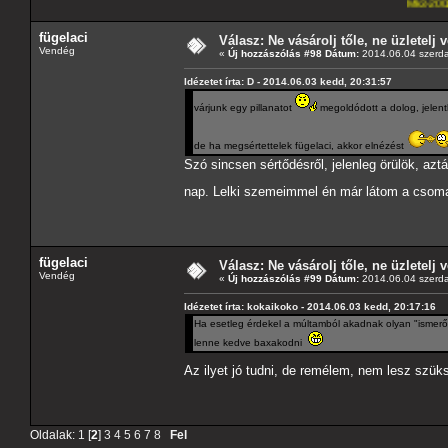
Mk3-2002-2,5-V6
---A4-e
fügelaci
Válasz: Ne vásárolj tőle, ne üzletelj v
Vendég
«
Új hozzászólás #98 Dátum:
2014.06.04 szerda
Idézetet írta: D - 2014.06.03 kedd, 20:31:57
várjunk egy pillanatot
megoldódott a dolog, jelen
de ha megsértettelek fügelaci, akkor elnézést
Szó sincsen sértődésről, jelenleg örülök, az
nap. Lelki szemeimmel én már látom a csomag
fügelaci
Válasz: Ne vásárolj tőle, ne üzletelj v
Vendég
«
Új hozzászólás #99 Dátum:
2014.06.04 szerda
Idézetet írta: kokaikoko - 2014.06.03 kedd, 20:17:16
Ha esetleg érdekel a múltamból akadnak olyan "ismerős
lenne kedve baxakodni
Az ilyet jó tudni, de remélem, nem lesz szük
Oldalak:
1
[
2
]
3
4
5
6
7
8
Fel