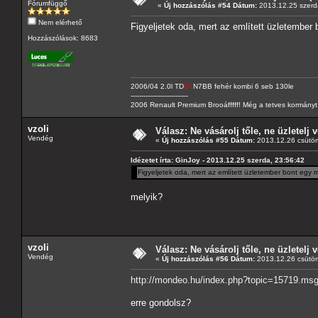
Fórumfüggő
«
Új hozzászólás #54 Dátum:
2013.12.25 szerd
Nem elérhető
Figyeljetek oda, mert az említett üzletember
Hozzászólások: 8683
2006/04 2.0l TD
CI
N7BB fehér kombi 6 seb 130le
---------------------------
2006 Renault Premium Brooáfffff! Még a tetves kormányt s
vzoli
Válasz: Ne vásárolj tőle, ne üzletelj v
Vendég
«
Új hozzászólás #55 Dátum:
2013.12.26 csütört
Idézetet írta: GinJoy - 2013.12.25 szerda, 23:56:42
Figyeljetek oda, mert az említett üzletember bont egy 
melyik?
vzoli
Válasz: Ne vásárolj tőle, ne üzletelj v
Vendég
«
Új hozzászólás #56 Dátum:
2013.12.26 csütört
http://mondeo.hu/index.php?topic=15719.m
erre gondolsz?