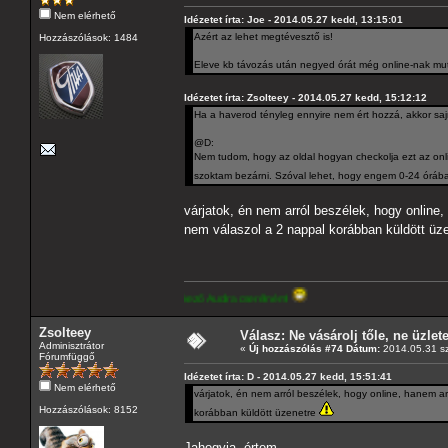
Nem elérhető
Idézetet írta: Joe - 2014.05.27 kedd, 13:15:01
Azért az lehet megtévesztő is!
Hozzászólások: 1484
Eleve kb távozás után negyed órát még online-nak mutat
Idézetet írta: Zsolteey - 2014.05.27 kedd, 15:12:12
Ha a haverod tényleg ennyire nem ért hozzá, akkor saj
@D:
Nem tudom, hogy az oldal hogyan checkolja ezt az onl
szoktam bezárni. Szóval lehet, hogy engem 0-24 órában
várjatok, én nem arról beszélek, hogy online,
nem válaszol a 2 nappal korábban küldött üz
ó paraméterekkel rendelkező Audira cserélném!
Zsolteey
Válasz: Ne vásárolj tőle, ne üzletel
Adminisztrátor
«
Új hozzászólás #74 Dátum:
2014.05.31 sz
Fórumfüggő
Idézetet írta: D - 2014.05.27 kedd, 15:51:41
Nem elérhető
várjatok, én nem arról beszélek, hogy online, hanem ar
Hozzászólások: 8152
korábban küldött üzenetre
Jahogyja, értem.