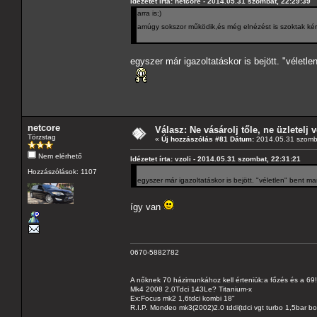
Idézetet írta: netcore - 2014.05.31 szombat, 22:29:39
arra is;)
amúgy sokszor működik,és még elnézést is szoktak ké
egyszer már igazoltatáskor is bejött. "véletl
netcore
Válasz: Ne vásárolj tőle, ne üzletelj v
Törzstag
«
Új hozzászólás #81 Dátum:
2014.05.31 szomba
Nem elérhető
Idézetet írta: vzoli - 2014.05.31 szombat, 22:31:21
Hozzászólások: 1107
egyszer már igazoltatáskor is bejött. "véletlen" bent m
így van
0670-5882782
A nőknek 70 házimunkához kell érteniük:a főzés és a 69!
Mk4 2008 2,0Tdci 143Le? Titanium-x
Ex:Focus mk2 1,6tdci kombi 18"
R.I.P. Mondeo mk3(2002)2.0 tddi(tdci vgt turbo 1,5bar b