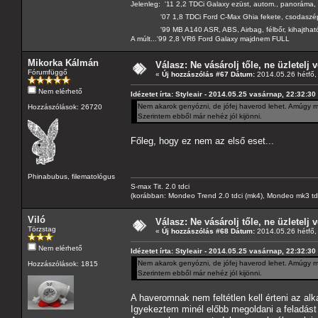
Jelenleg: '11 2,2 TDCi Galaxy ezüst, autom., panoráma, 
'07 1,8 TDCi Ford C-Max Ghia fekete, csodaszé
'99 MB A140 ASR, ABS, Airbag, félbőr, kihajtható 
A múlt...'99 2,8 VR6 Ford Galaxy majdnem FULL
Mikorka Kálmán
Válasz: Ne vásárolj tőle, ne üzletelj v
Fórumfüggő
«
Új hozzászólás #67 Dátum:
2014.05.26 hétfő,
Nem elérhető
Idézetet írta: Styleair - 2014.05.25 vasárnap, 22:32:30
Nem akarok genyózni, de jófej haverod lehet. Amúgy meg
Hozzászólások: 26720
Szerintem ebből már nehéz jól kijönni.
Főleg, hogy ez nem az első eset...
Phinabubus, filematológus
S-max Tit. 2.0 tdci
(korábban: Mondeo Trend 2.0 tdci (mk4), Mondeo mk3 tdci, 
Viló
Válasz: Ne vásárolj tőle, ne üzletelj v
Törzstag
«
Új hozzászólás #68 Dátum:
2014.05.26 hétfő,
Nem elérhető
Idézetet írta: Styleair - 2014.05.25 vasárnap, 22:32:30
Nem akarok genyózni, de jófej haverod lehet. Amúgy meg
Hozzászólások: 1815
Szerintem ebből már nehéz jól kijönni.
A haveromnak nem feltétlen kell érteni az al
Igyekeztem minél előbb megoldani a feladást