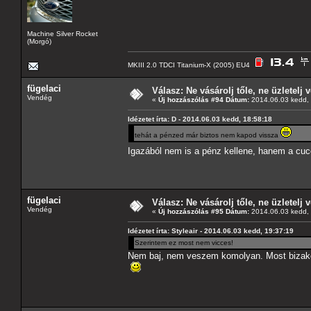
Machine Silver Rocket
(Morgó)
MKIII 2.0 TDCI Titanium-X (2005) EU4
fügelaci
Válasz: Ne vásárolj tőle, ne üzletelj v
Vendég
«
Új hozzászólás #94 Dátum:
2014.06.03 kedd, 
Idézetet írta: D - 2014.06.03 kedd, 18:58:18
tehát a pénzed már biztos nem kapod vissza
Igazából nem is a pénz kellene, hanem a cuc
fügelaci
Válasz: Ne vásárolj tőle, ne üzletelj v
Vendég
«
Új hozzászólás #95 Dátum:
2014.06.03 kedd, 
Idézetet írta: Styleair - 2014.06.03 kedd, 19:37:19
Szerintem ez most nem vicces!
Nem baj, nem veszem komolyan. Most bizakod