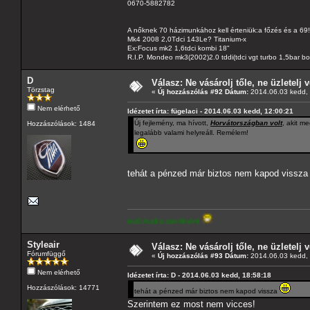
0670-5882782
A nőknek 70 házimunkához kell érteniük:a főzés és a 69!
Mk4 2008 2,0Tdci 143Le? Titanium-x
Ex:Focus mk2 1,6tdci kombi 18"
R.I.P. Mondeo mk3(2002)2.0 tddi(tdci vgt turbo 1,5bar b
D
Válasz: Ne vásárolj tőle, ne üzletelj v
Törzstag
«
Új hozzászólás #92 Dátum:
2014.06.03 kedd, 
Nem elérhető
Idézetet írta: fügelaci - 2014.06.03 kedd, 12:00:21
Új fejlemény, ma hívott,
Horvátországban volt
, akit m
Hozzászólások: 1484
legalább valami helyreáll. Remélem!
tehát a pénzed már biztos nem kapod vissz
ó paraméterekkel rendelkező Audira cserélném!
Styleair
Válasz: Ne vásárolj tőle, ne üzletelj v
Fórumfüggő
«
Új hozzászólás #93 Dátum:
2014.06.03 kedd, 
Nem elérhető
Idézetet írta: D - 2014.06.03 kedd, 18:58:18
Hozzászólások: 14771
tehát a pénzed már biztos nem kapod vissza
Szerintem ez most nem vicces!