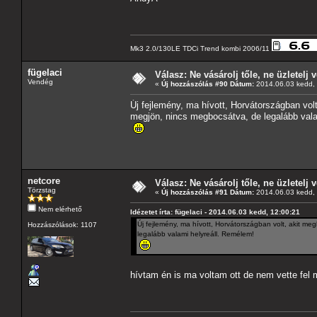
Mk3 2.0/130LE TDCi Trend kombi 2006/11
fügelaci
Válasz: Ne vásárolj tőle, ne üzletelj v
Vendég
«
Új hozzászólás #90 Dátum:
2014.06.03 kedd, 
Új fejlemény, ma hívott, Horvátországban vol
megjön, nincs megbocsátva, de legalább vala
netcore
Válasz: Ne vásárolj tőle, ne üzletelj v
Törzstag
«
Új hozzászólás #91 Dátum:
2014.06.03 kedd, 
Nem elérhető
Idézetet írta: fügelaci - 2014.06.03 kedd, 12:00:21
Új fejlemény, ma hívott, Horvátországban volt, akit m
Hozzászólások: 1107
legalább valami helyreáll. Remélem!
hívtam én is ma voltam ott de nem vette fel