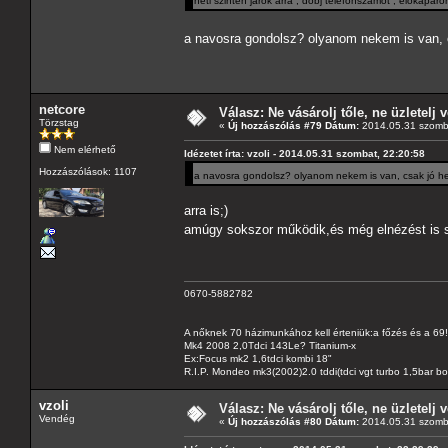
heti szinten járok arra , dobj telefonszámot , előkapa
a navosra gondolsz? olyanom nekem is van, cs
netcore
Válasz: Ne vásárolj tőle, ne üzletelj v
Törzstag
«
Új hozzászólás #79 Dátum:
2014.05.31 szomba
Nem elérhető
Idézetet írta: vzoli - 2014.05.31 szombat, 22:20:58
Hozzászólások: 1107
a navosra gondolsz? olyanom nekem is van, csak jó hel
arra is;)
amúgy sokszor működik,és még elnézést is 
0670-5882782
A nőknek 70 házimunkához kell érteniük:a főzés és a 69!
Mk4 2008 2,0Tdci 143Le? Titanium-x
Ex:Focus mk2 1,6tdci kombi 18"
R.I.P. Mondeo mk3(2002)2.0 tddi(tdci vgt turbo 1,5bar b
vzoli
Válasz: Ne vásárolj tőle, ne üzletelj v
Vendég
«
Új hozzászólás #80 Dátum:
2014.05.31 szomba