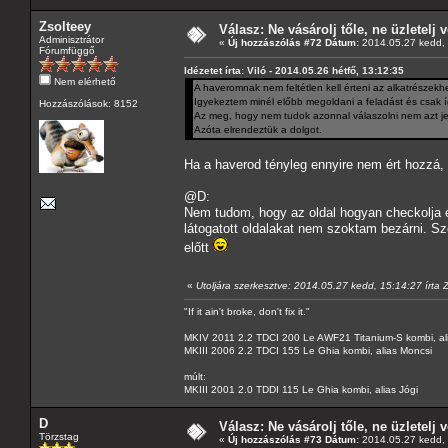
Zsolteey
Válasz: Ne vásárolj tőle, ne üzletelj v
Adminisztrátor
«
Új hozzászólás #72 Dátum:
2014.05.27 kedd, 
Fórumfüggő
Idézetet írta: Viló - 2014.05.26 hétfő, 13:12:35
Nem elérhető
A haveromnak nem feltétlen kell érteni az alkatrészekh
Igyekeztem minél előbb megoldani a feladást és csak 
Hozzászólások: 8152
Az meg, hogy nem tudok azonnal válaszolni nem azt je
Azóta elrendeztük a dolgot.
Ha a haverod tényleg ennyire nem ért hozzá, 
@D:
Nem tudom, hogy az oldal hogyan checkolja e
látogatott oldalakat nem szoktam bezárni. Sz
előtt
«
Utoljára szerkesztve: 2014.05.27 kedd, 15:14:27 írta 
"If it ain't broke, don't fix it."
MKIV 2011 2.2 TDCI 200 Le AWF21 Titanium-S kombi, al
MKIII 2006 2.2 TDCI 155 Le Ghia kombi, alias Moncsi
múlt:
MKIII 2001 2.0 TDDI 115 Le Ghia kombi, alias Jógi
D
Válasz: Ne vásárolj tőle, ne üzletelj v
Törzstag
«
Új hozzászólás #73 Dátum:
2014.05.27 kedd, 