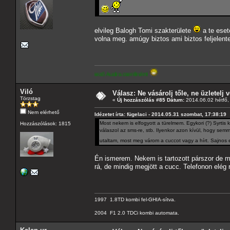
elvileg Balogh Tomi szakterülete
a te eset
volna meg. amúgy biztos ami biztos feljelen
ó paraméterekkel rendelkező Audira cserélném!
Viló
Válasz: Ne vásárolj tőle, ne üzletelj v
Törzstag
«
Új hozzászólás #85 Dátum:
2014.06.02 hétfő,
Nem elérhető
Idézetet írta: fügelaci - 2014.05.31 szombat, 17:38:19
Most nekem is elfogyott a türelmem. Egykori (?) Syrtis k
Hozzászólások: 1815
válaszol az sms-re, stb. Ilyenkor azon kívül, hogy sem
utaltam, most meg várom a cuccot vagy a hírt. Sajno
Én ismerem. Nekem is tartozott párszor de m
rá, de mindig megjött a cucc. Telefonon elég ri
1997 1.8TD kombi fel-GHIA-sítva.
2004 F1 2.0 TDCi kombi automata.