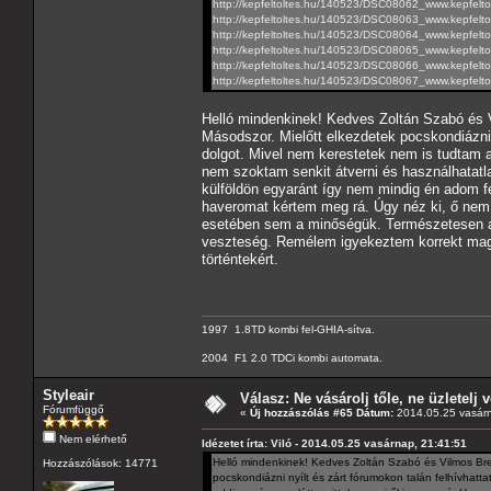
http://kepfeltoltes.hu/140523/DSC08062_www.kepfelto
http://kepfeltoltes.hu/140523/DSC08063_www.kepfelto
http://kepfeltoltes.hu/140523/DSC08064_www.kepfelto
http://kepfeltoltes.hu/140523/DSC08065_www.kepfelto
http://kepfeltoltes.hu/140523/DSC08066_www.kepfelto
http://kepfeltoltes.hu/140523/DSC08067_www.kepfelto
Helló mindenkinek! Kedves Zoltán Szabó és Vi
Másodszor. Mielőtt elkezdetek pocskondiázni 
dolgot. Mivel nem kerestetek nem is tudtam a
nem szoktam senkit átverni és használhatatl
külföldön egyaránt így nem mindig én adom f
haveromat kértem meg rá. Úgy néz ki, ő nem 
esetében sem a minőségük. Természetesen a v
veszteség. Remélem igyekeztem korrekt magy
történtekért.
1997 1.8TD kombi fel-GHIA-sítva.
2004 F1 2.0 TDCi kombi automata.
Styleair
Válasz: Ne vásárolj tőle, ne üzletelj v
Fórumfüggő
«
Új hozzászólás #65 Dátum:
2014.05.25 vasárn
Nem elérhető
Idézetet írta: Viló - 2014.05.25 vasárnap, 21:41:51
Helló mindenkinek! Kedves Zoltán Szabó és Vilmos Brenn
Hozzászólások: 14771
pocskondiázni nyílt és zárt fórumokon talán felhívhatt