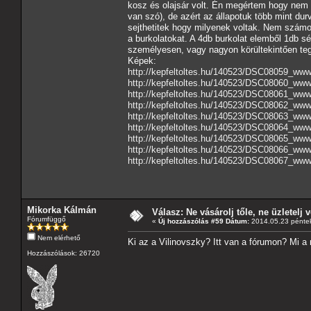
kosz és olajsár volt. Én megértem hogy nem le
van szó), de azért az állapotuk több mint du
sejthetitek hogy milyenek voltak. Nem számo
a burkolatokat. A 4db burkolat elemből 1db sé
személyesen, vagy nagyon körültekintően teg
Képek:
http://kepfeltoltes.hu/140523/DSC08059_www.
http://kepfeltoltes.hu/140523/DSC08060_www.
http://kepfeltoltes.hu/140523/DSC08061_www.
http://kepfeltoltes.hu/140523/DSC08062_www.
http://kepfeltoltes.hu/140523/DSC08063_www.
http://kepfeltoltes.hu/140523/DSC08064_www.
http://kepfeltoltes.hu/140523/DSC08065_www.
http://kepfeltoltes.hu/140523/DSC08066_www.
http://kepfeltoltes.hu/140523/DSC08067_www.
Mikorka Kálmán
Válasz: Ne vásárolj tőle, ne üzletelj v
Fórumfüggő
«
Új hozzászólás #59 Dátum:
2014.05.23 péntek
Nem elérhető
Ki az a Vilinovszky? Itt van a fórumon? Mi a
Hozzászólások: 26720