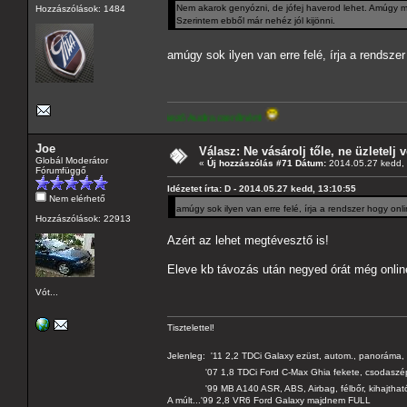
Nem akarok genyózni, de jófej haverod lehet. Amúgy meg
Hozzászólások: 1484
Szerintem ebből már nehéz jól kijönni.
amúgy sok ilyen van erre felé, írja a rendsz
ó paraméterekkel rendelkező Audira cserélném!
Joe
Válasz: Ne vásárolj tőle, ne üzletelj v
Globál Moderátor
«
Új hozzászólás #71 Dátum:
2014.05.27 kedd, 
Fórumfüggő
Idézetet írta: D - 2014.05.27 kedd, 13:10:55
Nem elérhető
amúgy sok ilyen van erre felé, írja a rendszer hogy on
Hozzászólások: 22913
Azért az lehet megtévesztő is!
Eleve kb távozás után negyed órát még online-
Vót...
Tisztelettel!
Jelenleg: '11 2,2 TDCi Galaxy ezüst, autom., panoráma, 
'07 1,8 TDCi Ford C-Max Ghia fekete, csodaszé
'99 MB A140 ASR, ABS, Airbag, félbőr, kihajtható 
A múlt...'99 2,8 VR6 Ford Galaxy majdnem FULL