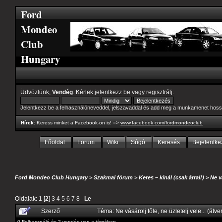
Ford
Mondeo
Club
Hungary
Üdvözlünk,
Vendég
. Kérlek
jelentkezz be
vagy
regisztrálj
.
Jelentkezz be a felhasználóneveddel, jelszavaddal és add meg a munkamenet hoss
Hírek
: Keress minket a Facebook-on is! =>
www.facebook.com/fordmondeoclub
Főoldal
Forum
Wiki
Súgó
Keresés
Bejelentke
Ford Mondeo Club Hungary
>
Szakmai fórum
>
Keres – kínál (csak árral!)
>
Ne v
Oldalak:
1
[
2
]
3
4
5
6
7
8
Le
Szerző
Téma: Ne vásárolj tőle, ne üzletelj vele... (át
0 Felhasználó és 2 vendég van a témában