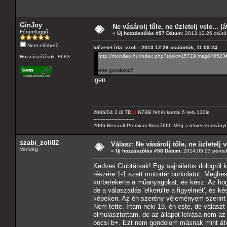
GinJoy
Ne vásárolj tőle, ne üzletelj vele... (
Fórumfüggő
«
Új hozzászólás #57 Dátum:
2013.12.26 csütör
Nem elérhető
Idézetet írta: vzoli - 2013.12.26 csütörtök, 11:09:24
http://mondeo.hu/index.php?topic=15719.msg84652
Hozzászólások: 8683
erre gondolsz?
igen
2006/04 2.0l TD
CI
N7BB fehér kombi 6 seb 130le
---------------------------
2006 Renault Premium Brooáfffff! Még a tetves kormányt s
szabi_zoli82
Válasz: Ne vásárolj tőle, ne üzletelj v
Vendég
«
Új hozzászólás #58 Dátum:
2014.05.23 péntek
Kedves Clubtársak! Egy sajnálatos dologról k
részére 1-1 szett motortér burkolatot. Megbes
körbetekerte a műanyagokat, és kész. Az hogy
de a válaszadás 'elkerülte a figyelmét', és ké
képeken. Az én szerény véleményem szerint e
Nem tette. Írtam neki 19.-én este, de választ
elmulasztottam, de az állapot leírása nem az 
bocsi b+. Ezt nem gondolom másnak mint át