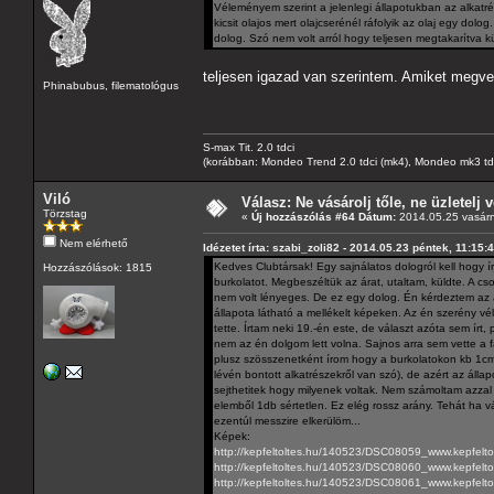
Véleményem szerint a jelenlegi állapotukban az alkatr
kicsit olajos mert olajcserénél ráfolyik az olaj egy do
dolog. Szó nem volt arról hogy teljesen megtakarítva kül
teljesen igazad van szerintem. Amiket megvetté
Phinabubus, filematológus
S-max Tit. 2.0 tdci
(korábban: Mondeo Trend 2.0 tdci (mk4), Mondeo mk3 tdci, 
Viló
Válasz: Ne vásárolj tőle, ne üzletelj v
Törzstag
«
Új hozzászólás #64 Dátum:
2014.05.25 vasárn
Nem elérhető
Idézetet írta: szabi_zoli82 - 2014.05.23 péntek, 11:15:
Kedves Clubtársak! Egy sajnálatos dologról kell hogy í
Hozzászólások: 1815
burkolatot. Megbeszéltük az árat, utaltam, küldte. A c
nem volt lényeges. De ez egy dolog. Én kérdeztem az ál
állapota látható a mellékelt képeken. Az én szerény v
tette. Írtam neki 19.-én este, de választ azóta sem írt
nem az én dolgom lett volna. Sajnos arra sem vette a
plusz szösszenetként írom hogy a burkolatokon kb 1cm-e
lévén bontott alkatrészekről van szó), de azért az álla
sejthetitek hogy milyenek voltak. Nem számoltam azzal 
elemből 1db sértetlen. Ez elég rossz arány. Tehát ha v
ezentúl messzire elkerülöm...
Képek:
http://kepfeltoltes.hu/140523/DSC08059_www.kepfelto
http://kepfeltoltes.hu/140523/DSC08060_www.kepfelto
http://kepfeltoltes.hu/140523/DSC08061_www.kepfelto