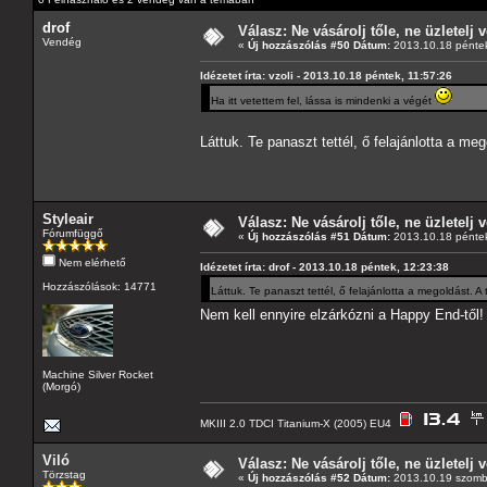
drof
Válasz: Ne vásárolj tőle, ne üzletelj v
Vendég
«
Új hozzászólás #50 Dátum:
2013.10.18 péntek
Idézetet írta: vzoli - 2013.10.18 péntek, 11:57:26
Ha itt vetettem fel, lássa is mindenki a végét
Láttuk. Te panaszt tettél, ő felajánlotta a me
Styleair
Válasz: Ne vásárolj tőle, ne üzletelj v
Fórumfüggő
«
Új hozzászólás #51 Dátum:
2013.10.18 péntek
Nem elérhető
Idézetet írta: drof - 2013.10.18 péntek, 12:23:38
Hozzászólások: 14771
Láttuk. Te panaszt tettél, ő felajánlotta a megoldást. A
Nem kell ennyire elzárkózni a Happy End-től
Machine Silver Rocket
(Morgó)
MKIII 2.0 TDCI Titanium-X (2005) EU4
Viló
Válasz: Ne vásárolj tőle, ne üzletelj v
Törzstag
«
Új hozzászólás #52 Dátum:
2013.10.19 szomba