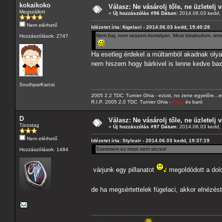
kokaikoko
Válasz: Ne vásárolj tőle, ne üzletelj v
Megszállott
«
Új hozzászólás #96 Dátum:
2014.06.03 kedd, 
Nem elérhető
Idézetet írta: fügelaci - 2014.06.03 kedd, 19:40:28
Nem baj, nem veszem komolyan. Most bizakodom, remél
Hozzászólások: 2747
Ha esetleg érdekel a múltamból akadnak olya
nem hiszem hogy bárkivel is lenne kedve b
SouthparKarcsi
2005 2.2 TDC
i
Turnier Ghia - ezüst, no zene egyelőre..
R.I.P. 2005 2.0 TDC
i
Turnier Ghia -
Piros
és baró
D
Válasz: Ne vásárolj tőle, ne üzletelj v
Törzstag
«
Új hozzászólás #97 Dátum:
2014.06.03 kedd, 
Nem elérhető
Idézetet írta: Styleair - 2014.06.03 kedd, 19:37:19
Szerintem ez most nem vicces!
Hozzászólások: 1484
várjunk egy pillanatot
megoldódott a dol
de ha megsértettelek fügelaci, akkor elnézés