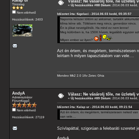
Kalap ur
Válasz: Ne vásárolj tőle, ne üzletelj v
Törzstag
«
Új hozzászólás #88 Dátum:
2014.06.03 kedd, 
Nem elérhető
Idézetet írta: fügelaci - 2014.06.03 kedd, 05:35:57
Naponta kétszer töltöm az akksimat, tartalék akkumulát
Hozzászólások: 2403
klíma kéne stb. Töltésem meg nincs, generátor nincs.
Én is jókat nevetgélnék. Ha mind ez nem lenne!
Meg különben is, ha 150X hívom, legalább egyszer azt
Milyen ember az ilyen?
Azt én értem, és megértem, természetesen ne
leírtam h milyen tapasztalatom van vele....
Mondeo Mk2 2.0 16v Zetec Ghia
AndyA
Válasz: Ne vásárolj tőle, ne üzletelj v
Adminisztrátor
«
Új hozzászólás #89 Dátum:
2014.06.03 kedd, 
Fórumfüggő
Idézetet írta: Kalap ur - 2014.06.03 kedd, 09:21:54
Nem elérhető
Azt én értem, és megértem, természetesen neked van ig
van vele....
Hozzászólások: 27119
Szívlapáttal, szigorúan a felebaráti szeretet
AndyA