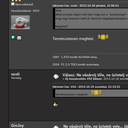
Nem elérhető
Idézetet írta: vzoli - 2013.10.18 péntek, 11:56:21
Szia,
Hozzászólások: 1815
Mivel annyira régen volt már, hogy ezt a "veszteséget"
hogy egy hosszan tartó jó viszonyt megalapozásaként,
Megfelel?
Természetesen megfelel.
1997 1.8TD kombi fel-GHIA-sítva.
2004 F1 2.0 TDCi kombi automata.
vzoli
Válasz: Ne vásárolj tőle, ne üzletelj v
Vendég
«
Új hozzászólás #53 Dátum:
2013.10.19 szomba
Idézetet írta: Viló - 2013.10.19 szombat, 21:15:21
Természetesen megfelel.
GinJoy
Ne vásárolj tőle, ne üzletelj vele... (