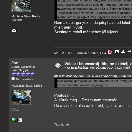
addig amíg nem láttam itt, hogy miről is van szó. Har
sokat utazok belföldön és külföldön egyaránt így nem
haveromat kértem meg rá. Úgy néz ki, ő nem törődött 
Természetesen a vételárat + a postaköltséget azonnal 
Machine Silver Rocket
módon intézni az ügyet. Még egyszer elnézést a történ
(Morgó)
Nem akarok genyózni, de jófej haverod lehet.
miért nem hívott.
Szerintem ebből már nehéz jól kijönni.
MKIII 2.0 TDCI Titanium-X (2005) EU4
Joe
Válasz: Ne vásárolj tőle, ne üzletelj v
Globál Moderátor
«
Új hozzászólás #66 Dátum:
2014.05.26 hétfő,
Fórumfüggő
Idézetet írta: Styleair - 2014.05.25 vasárnap, 22:32:30
Nem elérhető
Nem akarok genyózni, de jófej haverod lehet. Amúgy meg
Szerintem ebből már nehéz jól kijönni.
Hozzászólások: 22913
Pontosan...
A leírtak meg... Sztem nem mentség...
De a visszautalás az korrekt, igaz ez a min
Vót...
Tisztelettel!