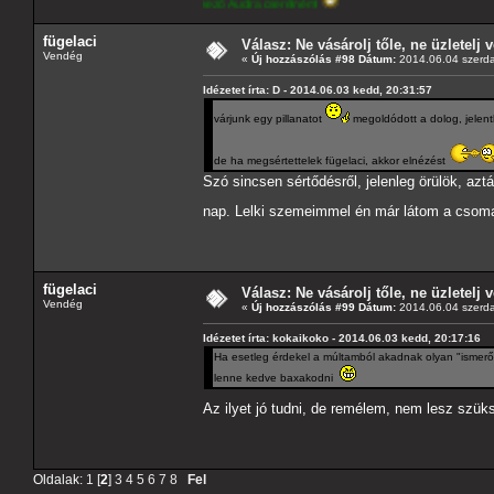
ó paraméterekkel rendelkező Audira cserélném!
fügelaci
Válasz: Ne vásárolj tőle, ne üzletelj v
Vendég
«
Új hozzászólás #98 Dátum:
2014.06.04 szerda
Idézetet írta: D - 2014.06.03 kedd, 20:31:57
várjunk egy pillanatot
megoldódott a dolog, jelen
de ha megsértettelek fügelaci, akkor elnézést
Szó sincsen sértődésről, jelenleg örülök, az
nap. Lelki szemeimmel én már látom a csomag
fügelaci
Válasz: Ne vásárolj tőle, ne üzletelj v
Vendég
«
Új hozzászólás #99 Dátum:
2014.06.04 szerda
Idézetet írta: kokaikoko - 2014.06.03 kedd, 20:17:16
Ha esetleg érdekel a múltamból akadnak olyan "ismerős
lenne kedve baxakodni
Az ilyet jó tudni, de remélem, nem lesz szük
Oldalak:
1
[
2
]
3
4
5
6
7
8
Fel