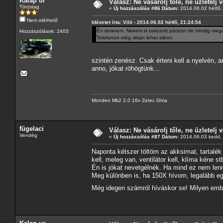
Kalap ur
Válasz: Ne vásárolj tőle, ne üzletelj v
Törzstag
«
Új hozzászólás #86 Dátum:
2014.06.02 hétfő,
Nem elérhető
Idézetet írta: Viló - 2014.06.02 hétfő, 21:24:54
Én ismerem. Nekem is tartozott párszor de mindig megad
Hozzászólások: 2403
Telefonon elég ritkán lehet elérni.
szintén zenész. Csak érteni kell a nyelvén, 
anno, jókat röhögtünk...
Mondeo Mk2 2.0 16v Zetec Ghia
fügelaci
Válasz: Ne vásárolj tőle, ne üzletelj v
Vendég
«
Új hozzászólás #87 Dátum:
2014.06.03 kedd, 
Naponta kétszer töltöm az akksimat, tartalé
kell, meleg van, ventilátor kell, klíma kéne 
Én is jókat nevetgélnék. Ha mind ez nem len
Meg különben is, ha 150X hívom, legalább eg
Még idegen számról híváskor se! Milyen emb