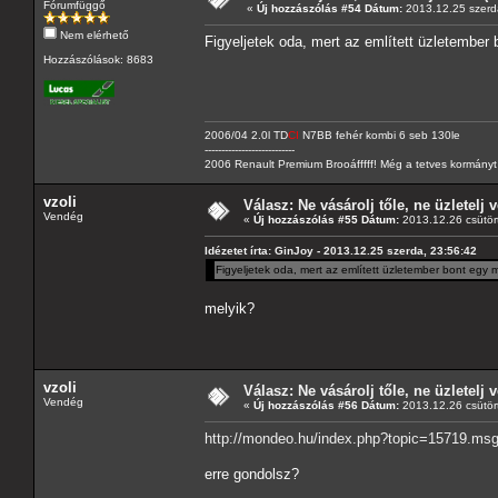
Fórumfüggő
«
Új hozzászólás #54 Dátum:
2013.12.25 szerd
Nem elérhető
Figyeljetek oda, mert az említett üzletember
Hozzászólások: 8683
2006/04 2.0l TD
CI
N7BB fehér kombi 6 seb 130le
---------------------------
2006 Renault Premium Brooáfffff! Még a tetves kormányt s
vzoli
Válasz: Ne vásárolj tőle, ne üzletelj v
Vendég
«
Új hozzászólás #55 Dátum:
2013.12.26 csütört
Idézetet írta: GinJoy - 2013.12.25 szerda, 23:56:42
Figyeljetek oda, mert az említett üzletember bont egy 
melyik?
vzoli
Válasz: Ne vásárolj tőle, ne üzletelj v
Vendég
«
Új hozzászólás #56 Dátum:
2013.12.26 csütört
http://mondeo.hu/index.php?topic=15719.m
erre gondolsz?