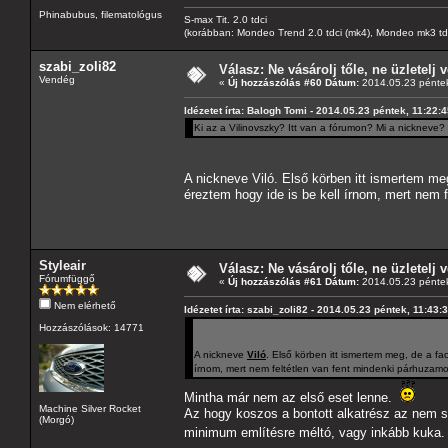
Phinabubus, filematológus
S-max Tit. 2.0 tdci
(korábban: Mondeo Trend 2.0 tdci (mk4), Mondeo mk3 tdci, 
szabi_zoli82
Válasz: Ne vásárolj tőle, ne üzletelj v
Vendég
«
Új hozzászólás #60 Dátum:
2014.05.23 péntek
Idézetet írta: Balogh Tomi - 2014.05.23 péntek, 11:22:
Ki az a Vilinovszky? Itt van a fórumon? Mi a nickneve?
A nickneve Viló. Első körben itt ismertem m
éreztem hogy ide is be kell írnom, mert nem 
Styleair
Válasz: Ne vásárolj tőle, ne üzletelj v
Fórumfüggő
«
Új hozzászólás #61 Dátum:
2014.05.23 péntek
Nem elérhető
Idézetet írta: szabi_zoli82 - 2014.05.23 péntek, 11:43:
Hozzászólások: 14771
A nickneve
Viló
. Első körben itt ismertem meg, de a f
írnom, mert nem feltétlen van fent mindenki párhuzamo
Mintha már nem az első eset lenne.
Machine Silver Rocket
Az hogy koszos a bontott alkatrész az nem s
(Morgó)
minimum említésre méltó, vagy inkább kuka