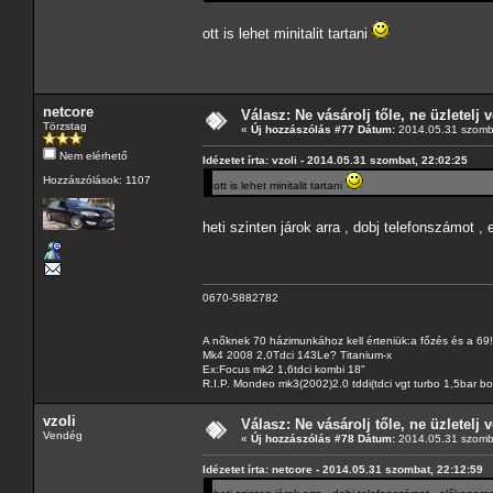
ott is lehet minitalit tartani
netcore
Válasz: Ne vásárolj tőle, ne üzletelj v
Törzstag
«
Új hozzászólás #77 Dátum:
2014.05.31 szomba
Nem elérhető
Idézetet írta: vzoli - 2014.05.31 szombat, 22:02:25
Hozzászólások: 1107
ott is lehet minitalit tartani
heti szinten járok arra , dobj telefonszámot
0670-5882782
A nőknek 70 házimunkához kell érteniük:a főzés és a 69!
Mk4 2008 2,0Tdci 143Le? Titanium-x
Ex:Focus mk2 1,6tdci kombi 18"
R.I.P. Mondeo mk3(2002)2.0 tddi(tdci vgt turbo 1,5bar b
vzoli
Válasz: Ne vásárolj tőle, ne üzletelj v
Vendég
«
Új hozzászólás #78 Dátum:
2014.05.31 szomba
Idézetet írta: netcore - 2014.05.31 szombat, 22:12:59