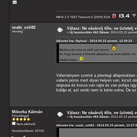
MKIII 2.0 TDCI Titanium-X (2005) EU4
szabi_zoli82
Válasz: Ne vásárolj tőle, ne üzletelj v
Vendég
«
Új hozzászólás #62 Dátum:
2014.05.23 péntek
Idézetet írta: Styleair - 2014.05.23 péntek, 12:29:23
Mintha már nem az első eset lenne.
Az hogy koszos a bontott alkatrész az nem számít, ha 
inkább kuka.
Véleményem szerint a jelenlegi állapotukban
valami poros mert olyan helyen van, kicsit ol
olajsara és kosza van rajta és van pofája úg
küldje el, azt senki nem is kérte volna. De ez
Mikorka Kálmán
Válasz: Ne vásárolj tőle, ne üzletelj v
Fórumfüggő
«
Új hozzászólás #63 Dátum:
2014.05.23 péntek
Nem elérhető
Idézetet írta: szabi_zoli82 - 2014.05.23 péntek, 13:27:
Hozzászólások: 26720