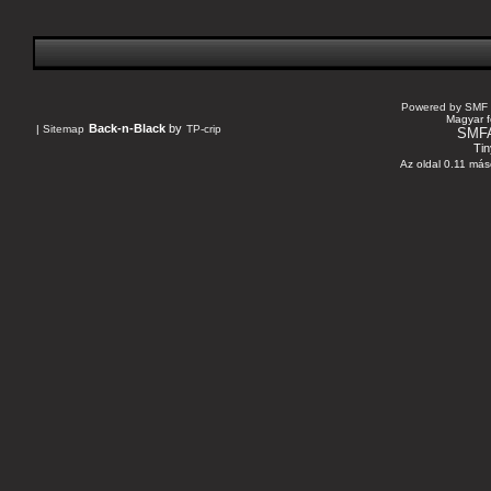
Powered by SMF 
Magyar f
Back-n-Black
by
|
Sitemap
TP-crip
SMF
Tin
Az oldal 0.11 máso