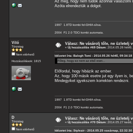
Az meg, hogy nem tudok azonnal válaszolni n
Azóta elrendeztük a dolgot.
1997 1.8TD kombi fel-GHIA-sítva.
2004 F1 2.0 TDCi kombi automata.
Viló
Válasz: Ne vásárolj tőle, ne üzletelj v
Törzstag
«
Új hozzászólás #69 Dátum:
2014.05.26 hétfő,
Nem elérhető
Idézetet írta: Balogh Tomi - 2014.05.26 hétfő, 09:34:18
Főleg, hogy ez nem az első eset...
Hozzászólások: 1815
Előfordul, hogy hibázik az ember.
Az, hogy 100 másik esetre jut egy ilyen is, b
Mindegyiket igyekszem korrekten rendezni.
1997 1.8TD kombi fel-GHIA-sítva.
2004 F1 2.0 TDCi kombi automata.
D
Válasz: Ne vásárolj tőle, ne üzletelj v
Törzstag
«
Új hozzászólás #70 Dátum:
2014.05.27 kedd, 
Nem elérhető
Idézetet írta: Styleair - 2014.05.25 vasárnap, 22:32:30