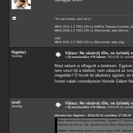
"If it ain't broke, don't fix it."
MKIV 2011 2.2 TDCI 200 Le AWF21 Titanium-S kombi, al
MKIII 2006 2.2 TDCI 155 Le Ghia kombi, alias Moncsi
múlt:
MKIII 2001 2.0 TDDI 115 Le Ghia kombi, alias Jógi
fügelaci
Válasz: Ne vásárolj tőle, ne üzletelj v
Vendég
«
Új hozzászólás #75 Dátum:
2014.05.31 szomba
Most nekem is elfogyott a türelmem. Egykori (?
nem veszi fel a telefont, nem válaszol az sms
megoldás? Ő hívott fel alkatrész ügyben, én
Ismeri valaki személyesen Vonnák Gábort 
vzoli
Válasz: Ne vásárolj tőle, ne üzletelj v
Vendég
«
Új hozzászólás #76 Dátum:
2014.05.31 szomba
Idézetet írta: fügelaci - 2014.05.31 szombat, 17:38:19
Most nekem is elfogyott a türelmem. Egykori (?) Syrtis k
válaszol az sms-re, stb. Ilyenkor azon kívül, hogy sem
utaltam, most meg várom a cuccot vagy a hírt. Sajno