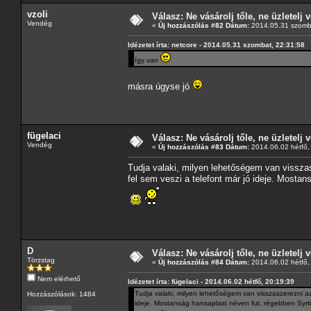
vzoli
Válasz: Ne vásárolj tőle, ne üzletelj v
Vendég
«
Új hozzászólás #82 Dátum:
2014.05.31 szomba
Idézetet írta: netcore - 2014.05.31 szombat, 22:31:58
így van
másra úgyse jó
fügelaci
Válasz: Ne vásárolj tőle, ne üzletelj v
Vendég
«
Új hozzászólás #83 Dátum:
2014.06.02 hétfő,
Tudja valaki, milyen lehetőségem van visszas
fel sem veszi a telefont már jó ideje. Mostan
D
Válasz: Ne vásárolj tőle, ne üzletelj v
Törzstag
«
Új hozzászólás #84 Dátum:
2014.06.02 hétfő,
Nem elérhető
Idézetet írta: fügelaci - 2014.06.02 hétfő, 20:19:39
Tudja valaki, milyen lehetőségem van visszaszerezni az
Hozzászólások: 1484
ideje. Mostanság hansaplast néven fut, régebben Syrtis