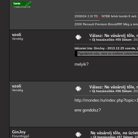
2006/04 2.0l TD
CI
N7BB fehér kombi 6 seb 
---------------------------
2006 Renault Premium Brooáfffff! Még a tetv
vzoli
Válasz: Ne vásárolj tőle, n
Vendég
«
Új hozzászólás #55 Dátum:
201
Idézetet írta: GinJoy - 2013.12.25 szerda,
Figyeljetek oda, mert az említett üzletemb
melyik?
vzoli
Válasz: Ne vásárolj tőle, n
Vendég
«
Új hozzászólás #56 Dátum:
201
http://mondeo.hu/index.php?topi
erre gondolsz?
GinJoy
Ne vásárolj tőle, ne üzlet
Fórumfüggő
«
Új hozzászólás #57 Dátum:
20