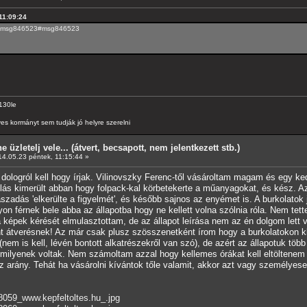
 11:09:24
19.msg846523#msg846523
130le
es kormányt sem tudják jó helyre szerelni
e üzletelj vele... (átvert, becsapott, nem jelentkezett stb.)
4.05.23 péntek, 11:15:44 »
dologról kell hogy írjak. Vilinovszky Ferenc-től vásároltam magam és egy ke
olás kimerült abban hogy folpack-kal körbetekerte a műanyagokat, és kész. Az
szadás 'elkerülte a figyelmét', és később sajnos az enyémet is. A burkolatok 
férnek bele abba az állapotba hogy ne kellett volna szólnia róla. Nem tette.
 képek kérését elmulasztottam, de az állapot leírása nem az én dolgom lett v
átverésnek! Az már csak plusz szösszenetként írom hogy a burkolatokon k
 (nem is kell, lévén bontott alkatrészekről van szó), de azért az állapotuk tö
 milyenek voltak. Nem számoltam azzal hogy kellemes órákat kell eltöltenem 
sz arány. Tehát ha vásárolni kívántok tőle valamit, akkor azt vagy személyes
8059_www.kepfeltoltes.hu_.jpg