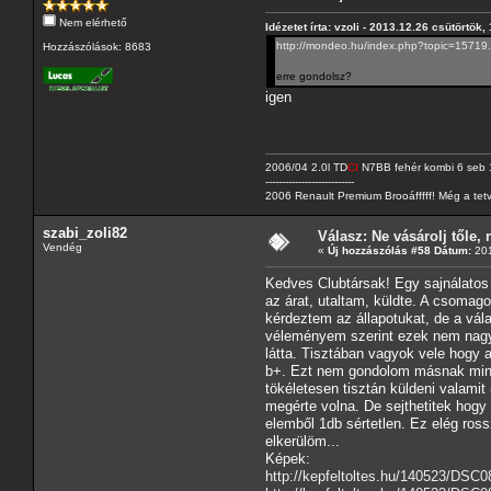
Nem elérhető
Idézetet írta: vzoli - 2013.12.26 csütörtök,
http://mondeo.hu/index.php?topic=157
Hozzászólások: 8683
erre gondolsz?
igen
2006/04 2.0l TD
CI
N7BB fehér kombi 6 seb 
---------------------------
2006 Renault Premium Brooáfffff! Még a tetv
szabi_zoli82
Válasz: Ne vásárolj tőle, n
Vendég
«
Új hozzászólás #58 Dátum:
201
Kedves Clubtársak! Egy sajnálatos 
az árat, utaltam, küldte. A csomag
kérdeztem az állapotukat, de a vála
véleményem szerint ezek nem nagyon 
látta. Tisztában vagyok vele hogy a
b+. Ezt nem gondolom másnak mint 
tökéletesen tisztán küldeni valamit
megérte volna. De sejthetitek hogy
elemből 1db sértetlen. Ez elég ros
elkerülöm...
Képek:
http://kepfeltoltes.hu/140523/DSC0