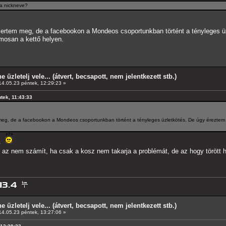
 a nickneve?
smertem meg, de a facebookon a Mondeos csoportunkban történt a tényleges ü
amosan a kettő helyen.
e üzletelj vele... (átvert, becsapott, nem jelentkezett stb.)
4.05.23 péntek, 12:29:23 »
ntek, 11:43:33
 meg, de a facebookon a Mondeos csoportunkban történt a tényleges üzletkötés. De úgy éreztem h
e.
z az nem számít, ha csak a kosz nem takarja a problémát, de az hogy törött
e üzletelj vele... (átvert, becsapott, nem jelentkezett stb.)
4.05.23 péntek, 13:27:06 »