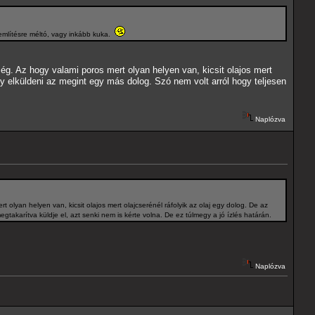
 említésre méltó, vagy inkább kuka.
ég. Az hogy valami poros mert olyan helyen van, kicsit olajos mert
gy elküldeni az megint egy más dolog. Szó nem volt arról hogy teljesen
Naplózva
olyan helyen van, kicsit olajos mert olajcserénél ráfolyik az olaj egy dolog. De az
takarítva küldje el, azt senki nem is kérte volna. De ez túlmegy a jó ízlés határán.
Naplózva