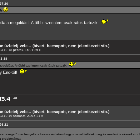
:57:26
gét
lotta a megoldást. A többi szerintem csak rátok tartozik.
e üzletelj vele... (átvert, becsapott, nem jelentkezett stb.)
3.10.18 péntek, 16:01:25 »
23:38
 megoldást. A többi szerintem csak rátok tartozik.
py End-től!
e üzletelj vele... (átvert, becsapott, nem jelentkezett stb.)
3.10.19 szombat, 21:15:21 »
:56:21
"veszteséget" már benyelte a kassza és látom hogy rosszul ítéltelek meg és rendzni is akarod a
 a problémámat.