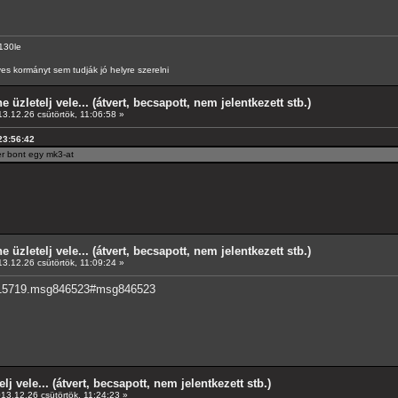
130le
es kormányt sem tudják jó helyre szerelni
e üzletelj vele... (átvert, becsapott, nem jelentkezett stb.)
3.12.26 csütörtök, 11:06:58 »
 23:56:42
er bont egy mk3-at
e üzletelj vele... (átvert, becsapott, nem jelentkezett stb.)
3.12.26 csütörtök, 11:09:24 »
c=15719.msg846523#msg846523
elj vele... (átvert, becsapott, nem jelentkezett stb.)
13.12.26 csütörtök, 11:24:23 »