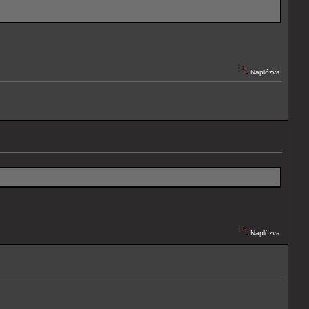
Naplózva
Naplózva