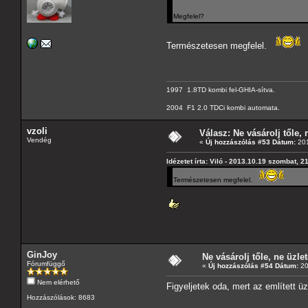
Megfelel?
Természetesen megfelel.
1997 1.8TD kombi fel-GHIA-sítva.
2004 F1 2.0 TDCi kombi automata.
vzoli
Válasz: Ne vásárolj tőle, n
Vendég
«
Új hozzászólás #53 Dátum:
201
Idézetet írta: Viló - 2013.10.19 szombat, 2
Természetesen megfelel.
GinJoy
Ne vásárolj tőle, ne üzlet
Fórumfüggő
«
Új hozzászólás #54 Dátum:
20
Nem elérhető
Figyeljetek oda, mert az említett 
Hozzászólások: 8683