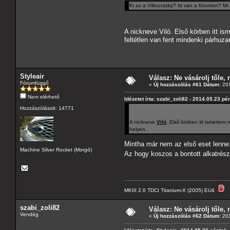
Ki az a Vilinovszky? Itt van a fórumon? Mi
A nickneve Viló. Első körben itt i
feltétlen van fent mindenki párhuz
Styleair
Válasz: Ne vásárolj tőle, n
Fórumfüggő
«
Új hozzászólás #61 Dátum:
201
Nem elérhető
Idézetet írta: szabi_zoli82 - 2014.05.23 pé
Hozzászólások: 14771
A nickneve
Viló
. Első körben itt ismertem
helyen.
Mintha már nem az első eset lenn
Machine Silver Rocket (Morgó)
Az hogy koszos a bontott alkatrés
MKIII 2.0 TDCI Titanium-X (2005) EU4
szabi_zoli82
Válasz: Ne vásárolj tőle, n
Vendég
«
Új hozzászólás #62 Dátum:
201