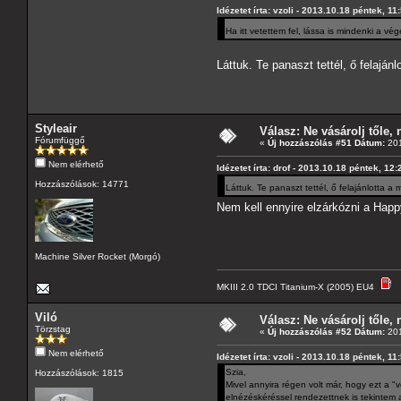
Idézetet írta: vzoli - 2013.10.18 péntek, 11
Ha itt vetettem fel, lássa is mindenki a vé
Láttuk. Te panaszt tettél, ő felaján
Styleair
Válasz: Ne vásárolj tőle, n
Fórumfüggő
«
Új hozzászólás #51 Dátum:
201
Nem elérhető
Idézetet írta: drof - 2013.10.18 péntek, 12:
Hozzászólások: 14771
Láttuk. Te panaszt tettél, ő felajánlotta a
Nem kell ennyire elzárkózni a Hap
Machine Silver Rocket (Morgó)
MKIII 2.0 TDCI Titanium-X (2005) EU4
Viló
Válasz: Ne vásárolj tőle, n
Törzstag
«
Új hozzászólás #52 Dátum:
201
Nem elérhető
Idézetet írta: vzoli - 2013.10.18 péntek, 11
Szia,
Hozzászólások: 1815
Mivel annyira régen volt már, hogy ezt a 
elnézéskéréssel rendezettnek is tekintem