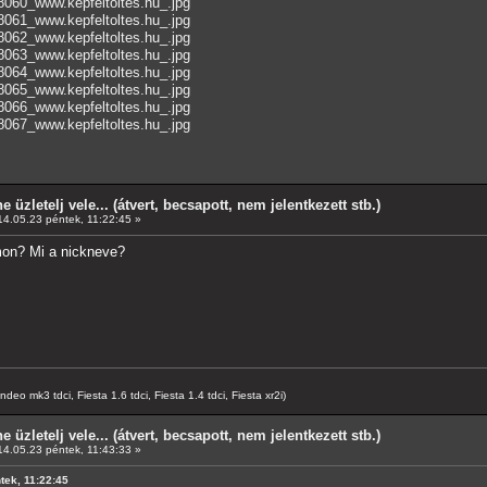
8060_www.kepfeltoltes.hu_.jpg
8061_www.kepfeltoltes.hu_.jpg
8062_www.kepfeltoltes.hu_.jpg
8063_www.kepfeltoltes.hu_.jpg
8064_www.kepfeltoltes.hu_.jpg
8065_www.kepfeltoltes.hu_.jpg
8066_www.kepfeltoltes.hu_.jpg
8067_www.kepfeltoltes.hu_.jpg
e üzletelj vele... (átvert, becsapott, nem jelentkezett stb.)
4.05.23 péntek, 11:22:45 »
umon? Mi a nickneve?
o mk3 tdci, Fiesta 1.6 tdci, Fiesta 1.4 tdci, Fiesta xr2i)
e üzletelj vele... (átvert, becsapott, nem jelentkezett stb.)
4.05.23 péntek, 11:43:33 »
ntek, 11:22:45