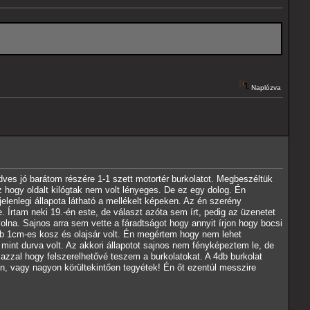
Naplózva
dves jó barátom részére 1-1 szett motortér burkolatot. Megbeszéltük
 hogy oldalt kilógtak nem volt lényeges. De ez egy dolog. Én
jelenlegi állapota látható a mellékelt képeken. Az én szerény
 Írtam neki 19.-én este, de választ azóta sem írt, pedig az üzenetet
olna. Sajnos arra sem vette a fáradtságot hogy annyit írjon hogy bocsi
b 1cm-es kosz és olajsár volt. Én megértem hogy nem lehet
bb mint durva volt. Az akkori állapotot sajnos nem fényképeztem le, de
azzal hogy felszerelhetővé teszem a burkolatokat. A 4db burkolat
en, vagy nagyon körültekintően tegyétek! Én őt ezentúl messzire