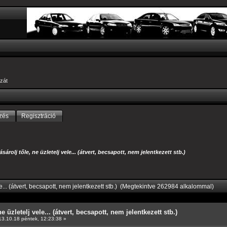
zát
zés
Regisztráció
ásárolj tőle, ne üzletelj vele... (átvert, becsapott, nem jelentkezett stb.)
le... (átvert, becsapott, nem jelentkezett stb.) (Megtekintve 262984 alkalommal)
e üzletelj vele... (átvert, becsapott, nem jelentkezett stb.)
3.10.18 péntek, 12:23:38 »