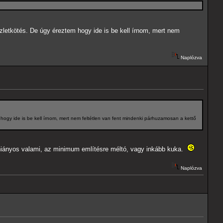
zletkötés. De úgy éreztem hogy ide is be kell írnom, mert nem
Naplózva
ogy ide is be kell írnom, mert nem feltétlen van fent mindenki párhuzamosan a kettő
 hiányos valami, az minimum említésre méltó, vagy inkább kuka.
Naplózva