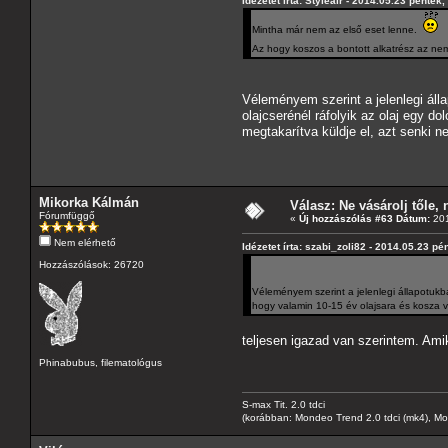
Idézetet írta: Styleair - 2014.05.23 péntek,
Mintha már nem az első eset lenne.
Az hogy koszos a bontott alkatrész az nem
Véleményem szerint a jelenlegi áll
olajcserénél ráfolyik az olaj egy d
megtakarítva küldje el, azt senki n
Mikorka Kálmán
Válasz: Ne vásárolj tőle, n
Fórumfüggő
«
Új hozzászólás #63 Dátum:
201
Nem elérhető
Idézetet írta: szabi_zoli82 - 2014.05.23 pé
Hozzászólások: 26720
Véleményem szerint a jelenlegi állapotukba
hogy valamin 10-15 év olajsara és kosza va
teljesen igazad van szerintem. Amik
Phinabubus, filematológus
S-max Tit. 2.0 tdci
(korábban: Mondeo Trend 2.0 tdci (mk4), Monde