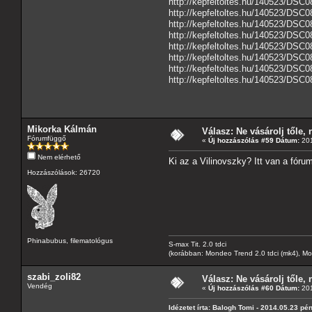
http://kepfeltoltes.hu/140523/DSC0
http://kepfeltoltes.hu/140523/DSC0
http://kepfeltoltes.hu/140523/DSC0
http://kepfeltoltes.hu/140523/DSC0
http://kepfeltoltes.hu/140523/DSC0
http://kepfeltoltes.hu/140523/DSC0
http://kepfeltoltes.hu/140523/DSC0
http://kepfeltoltes.hu/140523/DSC0
Mikorka Kálmán
Válasz: Ne vásárolj tőle, n
Fórumfüggő
«
Új hozzászólás #59 Dátum:
201
Nem elérhető
Ki az a Vilinovszky? Itt van a fór
Hozzászólások: 26720
Phinabubus, filematológus
S-max Tit. 2.0 tdci
(korábban: Mondeo Trend 2.0 tdci (mk4), Monde
szabi_zoli82
Válasz: Ne vásárolj tőle, n
Vendég
«
Új hozzászólás #60 Dátum:
201
Idézetet írta: Balogh Tomi - 2014.05.23 pé