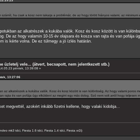
 12:29:23
 számít, ha csak a kosz nem takarja a problémát, de az hogy törött hiányos valami, az minimum
apotukban az alkatrészek a kukába valók. Kosz és kosz között is van különbs
olog. De az hogy valamin 10-15 év olajsara és kosza van rajta és van pofája ú
em is kérte volna. De ez túlmegy a jó ízlés határán.
e üzletelj vele... (átvert, becsapott, nem jelentkezett stb.)
4.05.23 péntek, 13:39:08 »
ntek, 13:27:06
n az alkatrészek a kukába valók. Kosz és kosz között is van különbség. Az hogy valami poros mert 
n rajta és van pofája úgy elküldeni az megint egy más dolog. Szó nem volt arról hogy teljesen meg
et megvettél, azokért inkább fizetni kellene, hogy valaki kidobja...
o mk3 tdci, Fiesta 1.6 tdci, Fiesta 1.4 tdci, Fiesta xr2i)