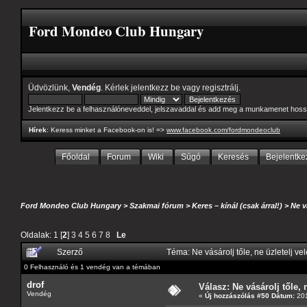
Ford Mondeo Club Hungary
Üdvözlünk,
Vendég
. Kérlek
jelentkezz be
vagy
regisztrálj
.
Jelentkezz be a felhasználóneveddel, jelszavaddal és add meg a munkamenet hoss
Hírek
: Keress minket a Facebook-on is! =>
www.facebook.com/fordmondeoclub
Főoldal
Forum
Wiki
Súgó
Keresés
Bejelentke
Ford Mondeo Club Hungary
>
Szakmai fórum
>
Keres – kínál (csak árral!)
>
Ne v
Oldalak:
1
[
2
]
3
4
5
6
7
8
Le
Szerző
Téma: Ne vásárolj tőle, ne üzletelj ve
0 Felhasználó és 1 vendég van a témában
drof
Válasz: Ne vásárolj tőle, n
Vendég
«
Új hozzászólás #50 Dátum:
201