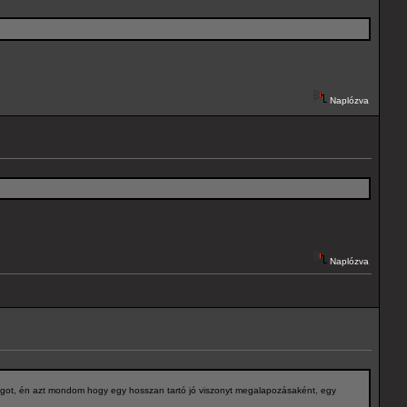
Naplózva
Naplózva
 dolgot, én azt mondom hogy egy hosszan tartó jó viszonyt megalapozásaként, egy