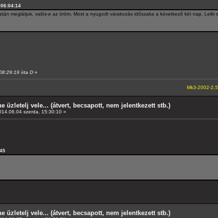
, 06:04:14
 aztán meglátjuk, valós-e az öröm. Most a nyugodt várakozás időszaka a következő két nap. Lelki
08:29:19 írta D
»
Mk3-2002-2,5-V6
---A4-es 
e üzletelj vele... (átvert, becsapott, nem jelentkezett stb.)
14.06.04 szerda, 15:30:10 »
:45
e üzletelj vele... (átvert, becsapott, nem jelentkezett stb.)