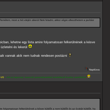
Remélem, most a hét elején sikerül Neki feladni, akkor végre elkezdhetem a javítási
opicban, lehetne egy lista amire folyamatosan felkerülnének a késve
üzletelni és lekerül
rátaik vannak akik nem tudnak rendesen postázni
Naplózva
lapomat, hasonló paraméterekkel rendelkező Audira cserélném!
amire folyamatosan felkerülnének a késve küldők a nem küldők és az ócskát küldők. ha