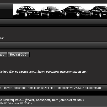
zát
zés
Regisztráció
ásárolj tőle, ne üzletelj vele... (átvert, becsapott, nem jelentkezett stb.)
le... (átvert, becsapott, nem jelentkezett stb.) (Megtekintve 263302 alkalommal)
e üzletelj vele... (átvert, becsapott, nem jelentkezett stb.)
14.06.04 szerda, 07:52:45 »