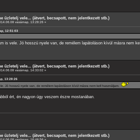
e üzletelj vele... (átvert, becsapott, nem jelentkezett stb.)
14.06.08 vasárnap, 13:28:26 »
nap, 12:51:03
tam is vele. Jó hosszú nyele van, de remélem lapátoláson kívül másra nem k
e üzletelj vele... (átvert, becsapott, nem jelentkezett stb.)
14.06.08 vasárnap, 14:33:02 »
ap, 13:28:26
vele. Jó hosszú nyele van, de remélem lapátoláson kívül másra nem kell használjam.
abból ért, én nagyon úgy veszem észre mostanában.
e üzletelj vele... (átvert, becsapott, nem jelentkezett stb.)
14.06.08 vasárnap, 16:46:56 »