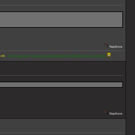
Naplózva
lapomat, hasonló paraméterekkel rendelkező Audira cserélném!
Naplózva