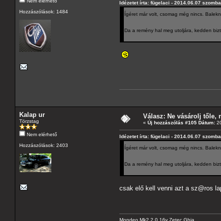
Nem elérhető
Idézetet írta: fügelaci - 2014.06.07 szomba
Hozzászólások: 1484
Ígéret már volt, csomag még nincs. Balekn
Da a remény hal meg utoljára, kedden bizto
Kalap ur
Válasz: Ne vásárolj tőle, n
Törzstag
«
Új hozzászólás #105 Dátum:
20
Nem elérhető
Idézetet írta: fügelaci - 2014.06.07 szomba
Hozzászólások: 2403
Ígéret már volt, csomag még nincs. Balekn
Da a remény hal meg utoljára, kedden bizto
csak elő kell venni azt a sz@ros lap
Mondeo Mk2 2.0 16v Zetec Ghia