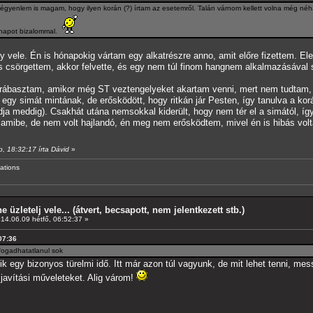
zégyenlem is magam, hogy ilyen korán (?) írtam az esetemről. Talán várnom kellett volna még néh
 napot bizalommal.
y vele. Én is hónapokig vártam egy alkatrészre anno, amit előre fizettem. Elei
 csörgettem, akkor felvette, és egy nem túl finom hangnem alkalmazásával si
ábasztam, amikor még ST veztengelyeket akartam venni, mert nem tudtam, h
egy simát mintának, de erősködött, hogy ritkán jár Pesten, így tanulva a kor
ja meddig). Csakhát utána nemsokkal kiderült, hogy nem tér el a simától, így
lamibe, de nem volt hajlandó, én meg nem erősködtem, mivel én is hibás vol
, 18:32:17 írta Dávid
»
ations
e üzletelj vele... (átvert, becsapott, nem jelentkezett stb.)
14.06.09 hétfő, 06:52:37 »
:07:36
elfogadhatatlanul sok
 egy bizonyos türelmi idő. Itt már azon túl vagyunk, de mit lehet tenni, mes
 javítási műveleteket. Alig várom!