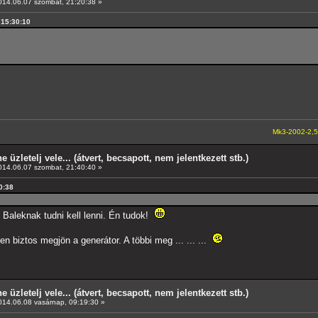
14.06.07 szombat, 21:20:38 »
, 15:30:10
Mk3-2002-2,5-V6
---A4-es 
e üzletelj vele... (átvert, becsapott, nem jelentkezett stb.)
14.06.07 szombat, 21:40:40 »
0:38
 Baleknak tudni kell lenni. Én tudok!
n biztos megjön a generátor. A többi meg ... ... ...
e üzletelj vele... (átvert, becsapott, nem jelentkezett stb.)
14.06.08 vasárnap, 09:19:30 »