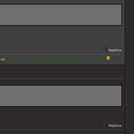
Naplózva
lapomat, hasonló paraméterekkel rendelkező Audira cserélném!
Naplózva