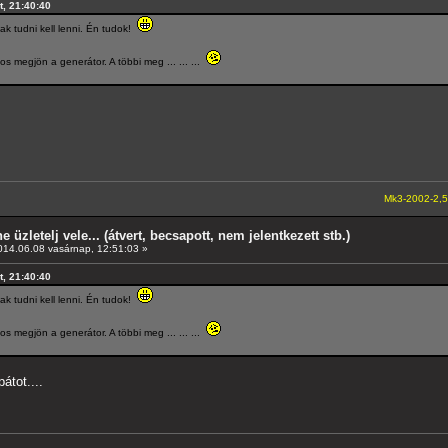
t, 21:40:40
ak tudni kell lenni. Én tudok!
s megjön a generátor. A többi meg ... ... ...
Mk3-2002-2,5-V6
---A4-es 
e üzletelj vele... (átvert, becsapott, nem jelentkezett stb.)
14.06.08 vasárnap, 12:51:03 »
t, 21:40:40
ak tudni kell lenni. Én tudok!
s megjön a generátor. A többi meg ... ... ...
átot....