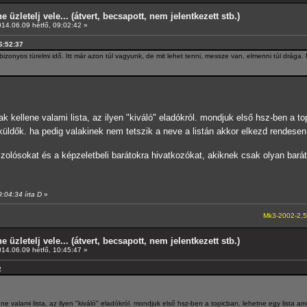
e üzletelj vele... (átvert, becsapott, nem jelentkezett stb.)
14.06.09 hétfő, 09:02:42 »
06:52:37
zonyos türelmi idő. Itt már azon túl vagyunk, de mit lehet tenni, messze van, elmenni túl drága. 
k kellene valami lista, az ilyen "kiváló" eladókról. mondjuk első hsz-ben a t
üldők. ha pedig valakinek nem tetszik a neve a listán akkor elkezd rendesen 
szolósokat és a képzeletbeli barátokra hivatkozókat, akiknek csak olyan ba
9:04:34 írta D
»
Mk3-2002-2,5-V6
---A4-es 
e üzletelj vele... (átvert, becsapott, nem jelentkezett stb.)
14.06.09 hétfő, 10:45:47 »
2
ne valami lista, az ilyen "kiváló" eladókról. mondjuk első hsz-ben a topicban, lehetne egy lista 