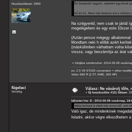
Én bizakodó vagyok, valamint egy kicsit s
Hozzászólások: 2660
hű és hú. Most már kivárom ezt a néhány
Na szégyenld, nem csak te jártál íg
megelégeltem és egy este 10szer is
(Aztán persze mégegy alkalommal r
Mondtam neki h előbb azért kerítek 
(máskülönben várhattam volna kitud
vissza, vagy beszámítja az árat va
«
Utoljára szerkesztve: 2014.06.08 vasárnap
ex: 2.5 V6 ST200 conversion + other modific
Volvo S60 R (2.5T, AWD, 300 HP)
fügelaci
Válasz: Ne vásárolj tőle, n
Vendég
«
Új hozzászólás #111 Dátum:
20
Idézetet írta: D - 2014.06.08 vasárnap, 18
mióta beírtad is eltelt már annyi idő, ami 
Való igaz, de mindenkinek megadatik
feladni, akkor végre elkezdhetem a