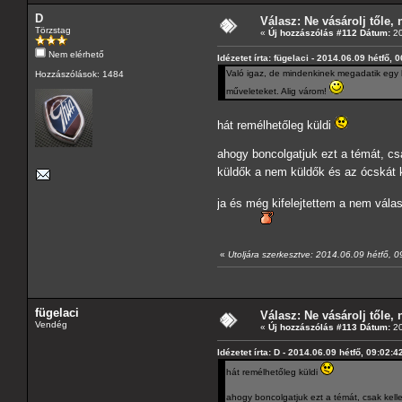
D
Válasz: Ne vásárolj tőle, n
Törzstag
«
Új hozzászólás #112 Dátum:
20
Nem elérhető
Idézetet írta: fügelaci - 2014.06.09 hétfő, 
Való igaz, de mindenkinek megadatik egy bi
Hozzászólások: 1484
műveleteket. Alig várom!
hát remélhetőleg küldi
ahogy boncolgatjuk ezt a témát, csa
küldők a nem küldők és az ócskát k
ja és még kifelejtettem a nem vála
«
Utoljára szerkesztve: 2014.06.09 hétfő, 0
fügelaci
Válasz: Ne vásárolj tőle, n
Vendég
«
Új hozzászólás #113 Dátum:
20
Idézetet írta: D - 2014.06.09 hétfő, 09:02:4
hát remélhetőleg küldi
ahogy boncolgatjuk ezt a témát, csak kelle