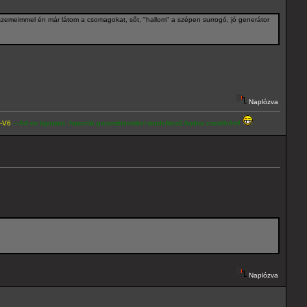
 szemeimmel én már látom a csomagokat, sőt, "hallom" a szépen surrogó, jó generátor
Naplózva
lapomat, hasonló paraméterekkel rendelkező Audira cserélném!
Naplózva