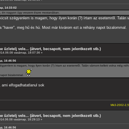
nap, 14:33:02
rt, én nagyon úgy veszem észre mostanában.
icsit szégyenlem is magam, hogy ilyen korán (?) írtam az esetemről. Talán v
 a "haver", meg hű és hú. Most már kivárom ezt a néhány napot bizalommal.
e üzletelj vele... (átvert, becsapott, nem jelentkezett stb.)
14.06.08 vasárnap, 18:07:36 »
ap, 16:46:56
zégyenlem is magam, hogy ilyen korán (?) írtam az esetemről. Talán várnom kellett volna még néh
 napot bizalommal.
ő, ami elfogadhatatlanul sok
Mk3-2002-2,5-V6
---A4-es 
e üzletelj vele... (átvert, becsapott, nem jelentkezett stb.)
14.06.08 vasárnap, 18:29:13 »
ap, 16:46:56