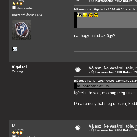
«
Új hozzászólás #102 Dátum:
20
Nem elérhető
Idézetet írta: fügelaci - 2014.06.04 szerda
Hozzászólások: 1484
na, hogy halad az ügy?
fügelaci
Válasz: Ne vásárolj tőle, n
Vendég
«
Új hozzászólás #103 Dátum:
20
Idézetet írta: D - 2014.06.07 szombat, 21:2
na, hogy halad az ügy?
Ígéret már volt, csomag még nincs.
Da a remény hal meg utoljára, kedde
D
Válasz: Ne vásárolj tőle, n
Törzstag
«
Új hozzászólás #104 Dátum:
20