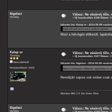
fügelaci
Válasz: Ne vásárolj tőle, n
Vendég
«
Új hozzászólás #106 Dátum:
20
Idézetet írta: Kalap ur - 2014.06.08 vasár
csak elő kell venni azt a sz@ros lapátot....
Most a hétvégén előkerült, lapátol
Kalap ur
Válasz: Ne vásárolj tőle, n
Törzstag
«
Új hozzászólás #107 Dátum:
20
Nem elérhető
Idézetet írta: fügelaci - 2014.06.08 vasárn
Hozzászólások: 2403
Most a hétvégén előkerült, lapátoltam is 
Reméljük! sajnos sok ember csak 
Mondeo Mk2 2.0 16v Zetec Ghia
fügelaci
Válasz: Ne vásárolj tőle, n
Vendég
«
Új hozzászólás #108 Dátum:
20