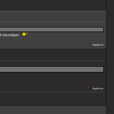
ell használjam.
Naplózva
Naplózva