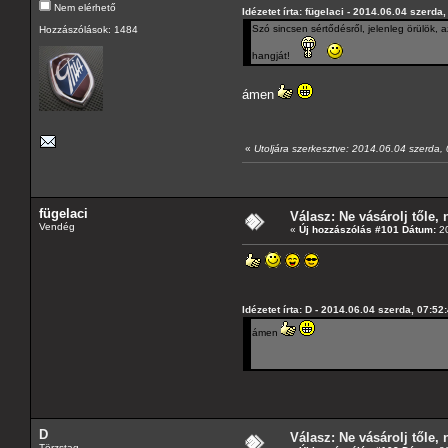
Nem elérhető
Idézetet írta: fügelaci - 2014.06.04 szerda
Szó sincsen sértődésről, jelenleg örülök,
Hozzászólások: 1484
hangját!
ámen
«
Utoljára szerkesztve: 2014.06.04 szerda, 
fügelaci
Válasz: Ne vásárolj tőle, n
Vendég
«
Új hozzászólás #101 Dátum:
20
Idézetet írta: D - 2014.06.04 szerda, 07:52
ámen
D
Válasz: Ne vásárolj tőle, n
Törzstag