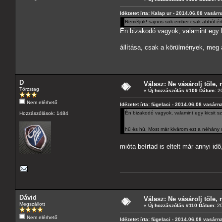
Idézetet írta: Kalap ur - 2014.06.08 vasár
Reméljük! sajnos sok ember csak abból é
Én bizakodó vagyok, valamint egy k
állítása, csak a körülmények, meg
D
Válasz: Ne vásárolj tőle, n
Törzstag
«
Új hozzászólás #109 Dátum:
20
Nem elérhető
Idézetet írta: fügelaci - 2014.06.08 vasárn
Én bizakodó vagyok, valamint egy kicsit s
Hozzászólások: 1484
hű és hú. Most már kivárom ezt a néhány
mióta beírtad is eltelt már annyi id
Dávid
Válasz: Ne vásárolj tőle, n
Megszállott
«
Új hozzászólás #110 Dátum:
20
Nem elérhető
Idézetet írta: fügelaci - 2014.06.08 vasárn