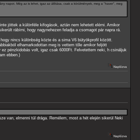
ány napot. Még az is lehet, igaz az állítása, csak a körülmények, meg a "haver", meg
nte jöttek a különféle kifogások, aztán nem lehetett elérni. Amikor
került rábírni, hogy nagynehezen feladja a csomagot pár napra rá.
ogy nincs különbség közte és a sima V6 bütyökprofil között.
ábbiakból elhamarkodottan meg is vettem tőle amikor feljött
 ez pénzkidobás volt, igaz csak 6000Ft. Felvetettem neki, h csináljuk
tam ebben.)
Naplózva
sze van, elmenni túl drága. Remélem, most a hét elején sikerül Neki
Naplózva