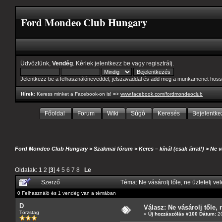
Ford Mondeo Club Hungary
Üdvözlünk,
Vendég
. Kérlek
jelentkezz be
vagy
regisztrálj
.
Jelentkezz be a felhasználóneveddel, jelszavaddal és add meg a munkamenet hoss
Hírek
: Keress minket a Facebook-on is! =>
www.facebook.com/fordmondeoclub
Főoldal
Forum
Wiki
Súgó
Keresés
Bejelentke
Ford Mondeo Club Hungary
>
Szakmai fórum
>
Keres – kínál (csak árral!)
>
Ne v
Oldalak:
1
2
[
3
]
4
5
6
7
8
Le
Szerző
Téma: Ne vásárolj tőle, ne üzletelj ve
0 Felhasználó és 1 vendég van a témában
D
Válasz: Ne vásárolj tőle, n
Törzstag
«
Új hozzászólás #100 Dátum:
20