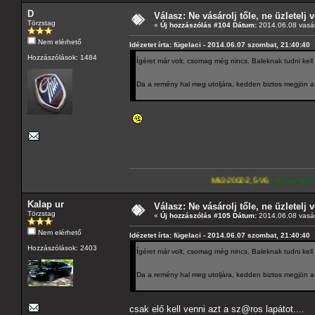
D
Válasz: Ne vásárolj tőle, ne üzletelj v
Törzstag
«
Új hozzászólás #104 Dátum:
2014.06.08 vasár
Nem elérhető
Idézetet írta: fügelaci - 2014.06.07 szombat, 21:40:40
Hozzászólások: 1484
Ígéret már volt, csomag még nincs. Baleknak tudni kell
Da a remény hal meg utoljára, kedden biztos megjön a g
Mk3-2002-2,5-V6
---A4-es lapomat, hasonló pa
Kalap ur
Válasz: Ne vásárolj tőle, ne üzletelj v
Törzstag
«
Új hozzászólás #105 Dátum:
2014.06.08 vasár
Nem elérhető
Idézetet írta: fügelaci - 2014.06.07 szombat, 21:40:40
Hozzászólások: 2403
Ígéret már volt, csomag még nincs. Baleknak tudni kell
Da a remény hal meg utoljára, kedden biztos megjön a g
csak elő kell venni azt a sz@ros lapátot....