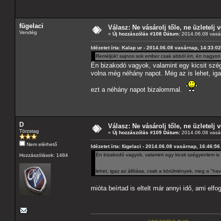
fügelaci
Válasz: Ne vásárolj tőle, ne üzletelj v
Vendég
«
Új hozzászólás #108 Dátum:
2014.06.08 vasár
Idézetet írta: Kalap ur - 2014.06.08 vasárnap, 14:33:02
Reméljük! sajnos sok ember csak abból ért, én nagyo
Én bizakodó vagyok, valamint egy kicsit szég
volna még néhány napot. Még az is lehet, ig
ezt a néhány napot bizalommal.
D
Válasz: Ne vásárolj tőle, ne üzletelj v
Törzstag
«
Új hozzászólás #109 Dátum:
2014.06.08 vasár
Nem elérhető
Idézetet írta: fügelaci - 2014.06.08 vasárnap, 16:46:56
Én bizakodó vagyok, valamint egy kicsit szégyenlem is
Hozzászólások: 1484
lehet, igaz az állítása, csak a körülmények, meg a "
mióta beírtad is eltelt már annyi idő, ami elf