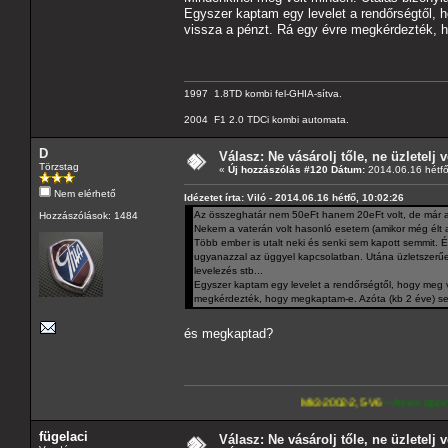
Egyszer kaptam egy levelet a rendőrségtől, h
vissza a pénzt. Rá egy évre megkérdezték, 
1997 1.8TD kombi fel-GHIA-sítva.
2004 F1 2.0 TDCi kombi automata.
D
Válasz: Ne vásárolj tőle, ne üzletelj v
Törzstag
«
Új hozzászólás #120 Dátum:
2014.06.16 hétfő
Nem elérhető
Idézetet írta: Viló - 2014.06.16 hétfő, 10:02:26
Az összeghatár nem 50eFt hanem 20eFt volt, de már a
Hozzászólások: 1484
Nekem a vaterán volt hasonló esetem (amikor még élt 
Több ember is utalt neki és senki sem kapott semmit. 
ugyanazzal az üggyel kapcsolatban. Utána üzletszerűen 
levelezés stb...
Egyszer kaptam egy levelet a rendőrségtől, hogy meg v
megkérdezték, hogy megkaptam-e. Azóta (kb 2 éve) se
és megkaptad?
Mk3-2002-2,5-V6
---A4-es lapomat, hasonló pa
fügelaci
Válasz: Ne vásárolj tőle, ne üzletelj v