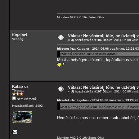
Mondeo Mk2 2.0 16v Zetec Ghia
fügelaci
Válasz: Ne vásárolj tőle, ne üzletelj v
Vendég
«
Új hozzászólás #106 Dátum:
2014.06.08 vasár
Idézetet írta: Kalap ur - 2014.06.08 vasárnap, 12:51:03
csak elő kell venni azt a sz@ros lapátot....
Most a hétvégén előkerült, lapátoltam is vel
Kalap ur
Válasz: Ne vásárolj tőle, ne üzletelj v
Törzstag
«
Új hozzászólás #107 Dátum:
2014.06.08 vasár
Nem elérhető
Idézetet írta: fügelaci - 2014.06.08 vasárnap, 13:28:26
Hozzászólások: 2403
Most a hétvégén előkerült, lapátoltam is vele. Jó hos
Reméljük! sajnos sok ember csak abból ért,
Mondeo Mk2 2.0 16v Zetec Ghia