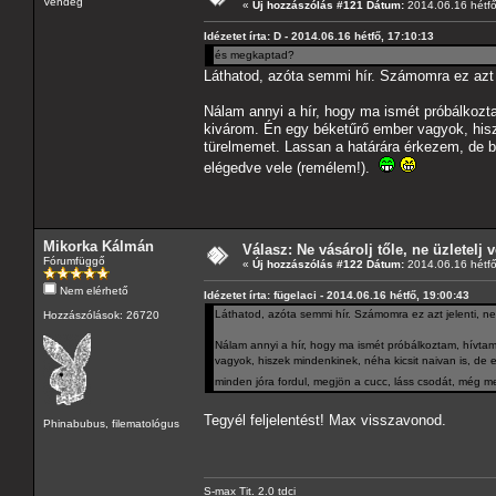
Vendég
«
Új hozzászólás #121 Dátum:
2014.06.16 hétfő
Idézetet írta: D - 2014.06.16 hétfő, 17:10:13
és megkaptad?
Láthatod, azóta semmi hír. Számomra ez azt 
Nálam annyi a hír, hogy ma ismét próbálkozta
kivárom. Én egy béketűrő ember vagyok, hisz
türelmemet. Lassan a határára érkezem, de b
elégedve vele (remélem!).
Mikorka Kálmán
Válasz: Ne vásárolj tőle, ne üzletelj v
Fórumfüggő
«
Új hozzászólás #122 Dátum:
2014.06.16 hétfő
Nem elérhető
Idézetet írta: fügelaci - 2014.06.16 hétfő, 19:00:43
Láthatod, azóta semmi hír. Számomra ez azt jelenti, 
Hozzászólások: 26720
Nálam annyi a hír, hogy ma ismét próbálkoztam, hívtam,
vagyok, hiszek mindenkinek, néha kicsit naivan is, d
minden jóra fordul, megjön a cucc, láss csodát, még m
Tegyél feljelentést! Max visszavonod.
Phinabubus, filematológus
S-max Tit. 2.0 tdci