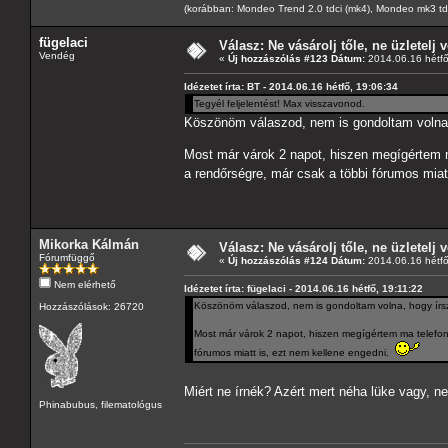
(korábban: Mondeo Trend 2.0 tdci (mk4), Mondeo mk3 tdci, 
fügelaci
Válasz: Ne vásárolj tőle, ne üzletelj v
Vendég
«
Új hozzászólás #123 Dátum:
2014.06.16 hétfő
Idézetet írta: BT - 2014.06.16 hétfő, 19:06:34
Tegyél feljelentést! Max visszavonod.
Köszönöm válaszod, nem is gondoltam voln
Most már várok 2 napot, hiszen megígértem m
a rendőrségre, már csak a többi fórumos miat
Mikorka Kálmán
Válasz: Ne vásárolj tőle, ne üzletelj v
Fórumfüggő
«
Új hozzászólás #124 Dátum:
2014.06.16 hétfő
Nem elérhető
Idézetet írta: fügelaci - 2014.06.16 hétfő, 19:11:22
Köszönöm válaszod, nem is gondoltam volna, hogy í
Hozzászólások: 26720
Most már várok 2 napot, hiszen megígértem ma telefono
fórumos miatt is, ezt nem kellene engedni.
Miért ne írnék? Azért mert néha lüke vagy, 
Phinabubus, filematológus