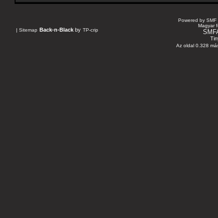
Powered by SMF 
Magyar f
Back-n-Black
by
|
Sitemap
TP-crip
SMF
Tin
Az oldal 0.328 más