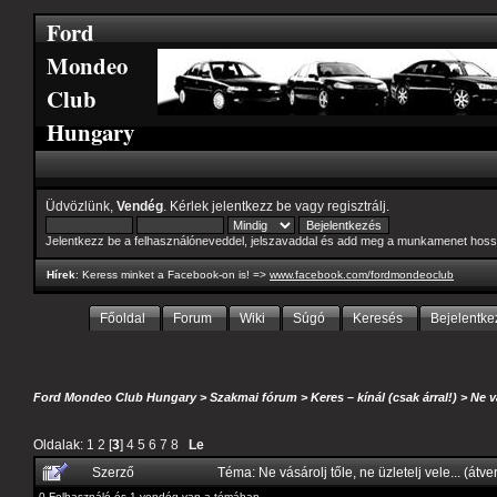
Ford
Mondeo
Club
Hungary
Üdvözlünk,
Vendég
. Kérlek
jelentkezz be
vagy
regisztrálj
.
Jelentkezz be a felhasználóneveddel, jelszavaddal és add meg a munkamenet hoss
Hírek
: Keress minket a Facebook-on is! =>
www.facebook.com/fordmondeoclub
Főoldal
Forum
Wiki
Súgó
Keresés
Bejelentke
Ford Mondeo Club Hungary
>
Szakmai fórum
>
Keres – kínál (csak árral!)
>
Ne v
Oldalak:
1
2
[
3
]
4
5
6
7
8
Le
Szerző
Téma: Ne vásárolj tőle, ne üzletelj vele... (át
0 Felhasználó és 1 vendég van a témában