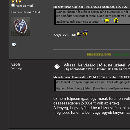
Nem elérhető
Idézetet írta: fügelaci - 2014.06.14 szombat, 11:23:22
Sajnos, újabb hét után is semmi hír a cuccokról. A hét
Hozzászólások: 1484
rendőrségre feljelentést tenni. Soha nem kellett még,
autómmal már csak hab a tortán.
ideje volt már
Mk3-2002-2,5-V6
---A4-es lapomat, hasonló pa
vzoli
Válasz: Ne vásárolj tőle, ne üzletelj v
Vendég
«
Új hozzászólás #117 Dátum:
2014.06.14 szomb
Idézetet írta: Thomas85 - 2014.06.14 szombat, 19:40:
Jól teszed, az ilyen férgeknek ez jár. Hetek óta igérg
üggyel, lehet, hogy jobban járnál ha személyesen kere
ez nem teljesen igaz. egy másik fórumon volt 
összességében 2-300e ft volt az érték)
A lényeg, hogy gyűjtsd be a bizonyítékokat. 
még jobb. ha emailben vagy egyéb kinyomtath