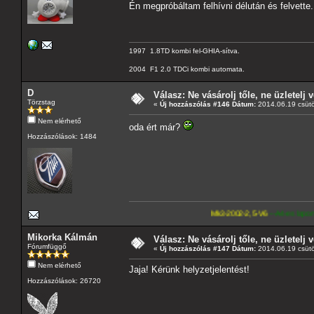
Én megpróbáltam felhívni délután és felvette
1997 1.8TD kombi fel-GHIA-sítva.
2004 F1 2.0 TDCi kombi automata.
D
Válasz: Ne vásárolj tőle, ne üzletelj v
Törzstag
«
Új hozzászólás #146 Dátum:
2014.06.19 csütö
Nem elérhető
oda ért már?
Hozzászólások: 1484
Mk3-2002-2,5-V6
---A4-es lapomat, hasonló pa
Mikorka Kálmán
Válasz: Ne vásárolj tőle, ne üzletelj v
Fórumfüggő
«
Új hozzászólás #147 Dátum:
2014.06.19 csütö
Nem elérhető
Jaja! Kérünk helyzetjelentést!
Hozzászólások: 26720