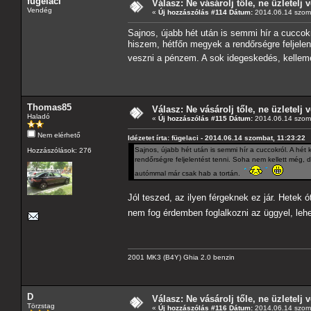
fügelaci
Válasz: Ne vásárolj tőle, ne üzletelj v
Vendég
«
Új hozzászólás #114 Dátum:
2014.06.14 szomb
Sajnos, újabb hét után is semmi hír a cuccokr
hiszem, hétfőn megyek a rendőrségre feljelen
veszni a pénzem. A sok idegeskedés, kellem
Thomas85
Válasz: Ne vásárolj tőle, ne üzletelj v
Haladó
«
Új hozzászólás #115 Dátum:
2014.06.14 szomb
Nem elérhető
Idézetet írta: fügelaci - 2014.06.14 szombat, 11:23:22
Sajnos, újabb hét után is semmi hír a cuccokról. A hét
Hozzászólások: 276
rendőrségre feljelentést tenni. Soha nem kellett még,
autómmal már csak hab a tortán.
Jól teszed, az ilyen férgeknek ez jár. Hetek 
nem fog érdemben foglalkozni az üggyel, lehe
2001 MK3 (B4Y) Ghia 2.0 benzin
D
Válasz: Ne vásárolj tőle, ne üzletelj v
Törzstag
«
Új hozzászólás #116 Dátum:
2014.06.14 szomb