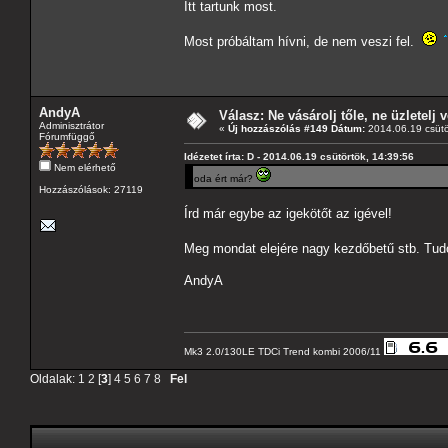
Itt tartunk most.
Most próbáltam hívni, de nem veszi fel.
AndyA
Válasz: Ne vásárolj tőle, ne üzletelj v
Adminisztrátor
«
Új hozzászólás #149 Dátum:
2014.06.19 csütö
Fórumfüggő
Idézetet írta: D - 2014.06.19 csütörtök, 14:39:56
Nem elérhető
oda ért már?
Hozzászólások: 27119
Írd már egybe az igekötőt az igével!
Meg mondat elejére nagy kezdőbetű stb. Tud
AndyA
Mk3 2.0/130LE TDCi Trend kombi 2006/11
Oldalak:
1
2
[
3
]
4
5
6
7
8
Fel