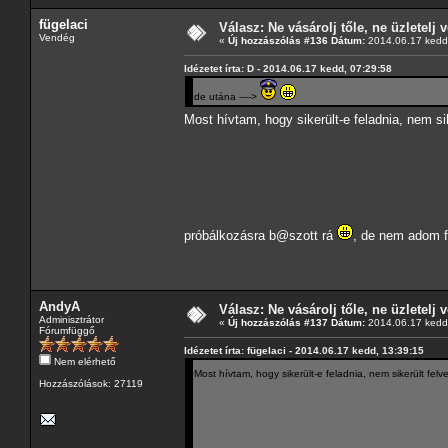
fügelaci
Válasz: Ne vásárolj tőle, ne üzletelj v
Vendég
«
Új hozzászólás #136 Dátum:
2014.06.17 kedd,
Idézetet írta: D - 2014.06.17 kedd, 07:29:58
de utána ---->
Most hívtam, hogy sikerült-e feladnia, nem si
próbálkozásra b@szott rá
, de nem adom f
AndyA
Válasz: Ne vásárolj tőle, ne üzletelj v
Adminisztrátor
«
Új hozzászólás #137 Dátum:
2014.06.17 kedd,
Fórumfüggő
Idézetet írta: fügelaci - 2014.06.17 kedd, 13:39:15
Nem elérhető
Most hívtam, hogy sikerült-e feladnia, nem sikerült fel
Hozzászólások: 27119