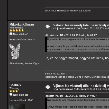
2004 MK3 Hatchback Trend+ 1.8 125PS
Mikorka Kálmán
Válasz: Ne vásárolj tőle, ne üzletelj v
Fórumfüggő
«
Új hozzászólás #140 Dátum:
2014.06.17 kedd,
Nem elérhető
Idézetet írta: BT - 2014.06.17 kedd, 14:04:27
Nyomtasd ki, ami megvan írásos formában (levelezés, uta
Hozzászólások: 26720
Annyit mondj, hogy család miatt szeretnél feljelentést 
hogy bemész a bankodba, hogy az utalásodra bűncselek
Ja, és ne hagyd magad, hogyha azt kérik, ho
Phinabubus, filematológus
S-max Tit. 2.0 tdci
(korábban: Mondeo Trend 2.0 tdci (mk4), Mondeo mk3 tdci, 
Csabi77
Válasz: Ne vásárolj tőle, ne üzletelj v
Törzstag
«
Új hozzászólás #141 Dátum:
2014.06.17 kedd,
Nem elérhető
Idézetet írta: BT - 2014.06.17 kedd, 14:04:27
Nyomtasd ki, ami megvan írásos formában (levelezés, uta
Hozzászólások: 1146
Annyit mondj, hogy család miatt szeretnél feljelentést 