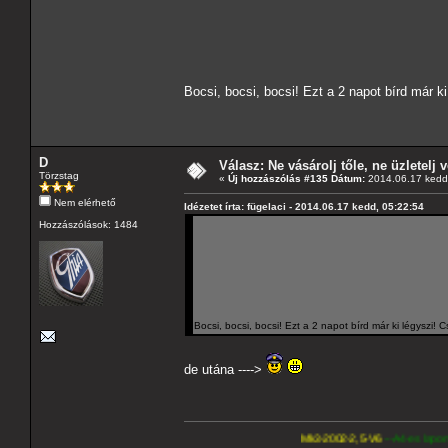
Bocsi, bocsi, bocsi! Ezt a 2 napot bírd már k
D
Válasz: Ne vásárolj tőle, ne üzletelj v
Törzstag
«
Új hozzászólás #135 Dátum:
2014.06.17 kedd,
Nem elérhető
Idézetet írta: fügelaci - 2014.06.17 kedd, 05:22:54
Hozzászólások: 1484
Bocsi, bocsi, bocsi! Ezt a 2 napot bírd már ki légyszi! 
de utána ---->
Mk3-2002-2,5-V6
---A4-es lapomat, hasonló pa