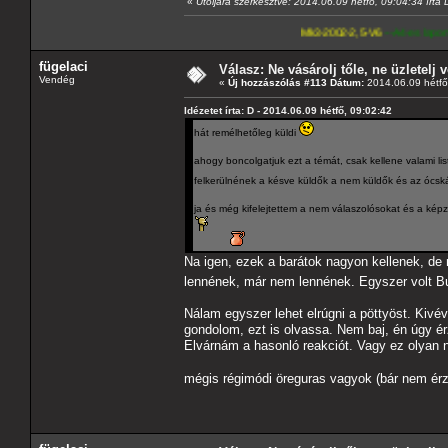
«
Utoljára szerkesztve: 2014.06.09 hétfő, 09:04:34 írta 
Mk3-2002-2,5-V6
---A4-es lapomat, hasonló pa
fügelaci
Válasz: Ne vásárolj tőle, ne üzletelj v
Vendég
«
Új hozzászólás #113 Dátum:
2014.06.09 hétfő
Idézetet írta: D - 2014.06.09 hétfő, 09:02:42
hát remélhetőleg küldi
ahogy boncolgatjuk ezt a témát, csak kellene valami lis
felkerülnének a késve küldők a nem küldők és az ócskát
ja és még kifelejtettem a nem válaszolósokat és a kép
Na igen, ezek a barátok nagyon kellenek, d
lennének, már nem lennének. Egyszer volt B
Nálam egyszer lehet elrúgni a pöttyöst. Kivéve
gondolom, ezt is olvassa. Nem baj, én úgy ér
Elvárnám a hasonló reakciót. Vagy ez olyan n
mégis régimódi öreguras vagyok (bár nem ér