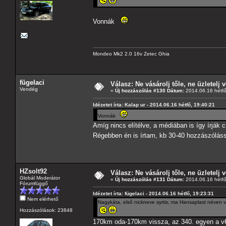
Vonnák
Mondeo Mk2 2.0 16v Zetec Ghia
fügelaci
Válasz: Ne vásárolj tőle, ne üzletelj v
Vendég
«
Új hozzászólás #130 Dátum:
2014.06.16 hétfő
Idézetet írta: Kalap ur - 2014.06.16 hétfő, 19:40:21
Vonnák
Amíg nincs elítélve, a médiában is így írják c
Régebben én is írtam, kb 30-40 hozzászóláss
HZsolt92
Válasz: Ne vásárolj tőle, ne üzletelj v
Globál Moderátor
«
Új hozzászólás #131 Dátum:
2014.06.16 hétfő
Fórumfüggő
Idézetet írta: fügelaci - 2014.06.16 hétfő, 19:23:31
Nem elérhető
Nagykáta, első nickneve syrtis, ma Hansaplast néven v
Hozzászólások: 23848
170km oda-170km vissza, az 340. egyen a v6 jó