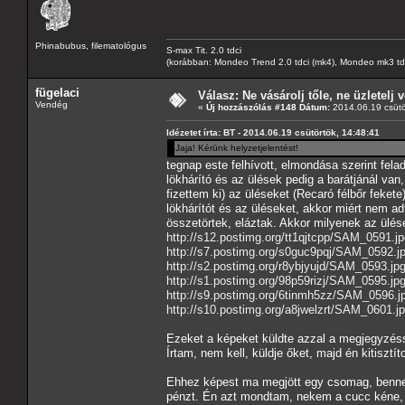
Phinabubus, filematológus
S-max Tit. 2.0 tdci
(korábban: Mondeo Trend 2.0 tdci (mk4), Mondeo mk3 tdci, 
fügelaci
Válasz: Ne vásárolj tőle, ne üzletelj v
Vendég
«
Új hozzászólás #148 Dátum:
2014.06.19 csütö
Idézetet írta: BT - 2014.06.19 csütörtök, 14:48:41
Jaja! Kérünk helyzetjelentést!
tegnap este felhívott, elmondása szerint felad
lökhárító és az ülések pedig a barátjánál van,
fizettem ki) az üléseket (Recaró félbőr fekete
lökhárítót és az üléseket, akkor miért nem adt
összetörtek, eláztak. Akkor milyenek az ülés
http://s12.postimg.org/tt1qjtcpp/SAM_0591.jp
http://s7.postimg.org/s0guc9pqj/SAM_0592.j
http://s2.postimg.org/r8ybjyujd/SAM_0593.jp
http://s1.postimg.org/98p59rizj/SAM_0595.jp
http://s9.postimg.org/6tinmh5zz/SAM_0596.j
http://s10.postimg.org/a8jwelzrt/SAM_0601.j
Ezeket a képeket küldte azzal a megjegyzésse
Írtam, nem kell, küldje őket, majd én kitisztít
Ehhez képest ma megjött egy csomag, benne eg
pénzt. Én azt mondtam, nekem a cucc kéne, e