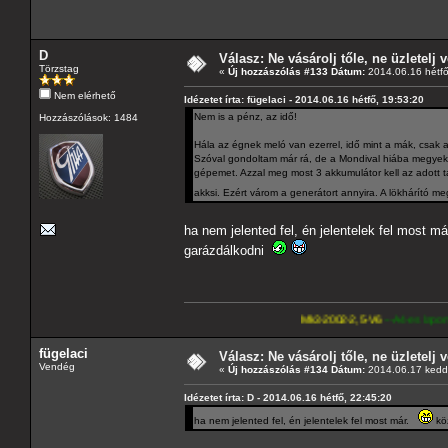
D
Válasz: Ne vásárolj tőle, ne üzletelj v
Törzstag
«
Új hozzászólás #133 Dátum:
2014.06.16 hétfő
Nem elérhető
Idézetet írta: fügelaci - 2014.06.16 hétfő, 19:53:20
Nem is a pénz, az idő!
Hozzászólások: 1484
Hála az égnek meló van ezerrel, idő mint a mák, csak a m
Szóval gondoltam már rá, de a Mondival hiába megyek
gépemet. Azzal meg most 3 akkumulátor kell az adott tá
akksi. Ezért várom a generátort annyira. A lökhárító 
ha nem jelented fel, én jelentelek fel most 
garázdálkodni
Mk3-2002-2,5-V6
---A4-es lapomat, hasonló pa
fügelaci
Válasz: Ne vásárolj tőle, ne üzletelj v
Vendég
«
Új hozzászólás #134 Dátum:
2014.06.17 kedd,
Idézetet írta: D - 2014.06.16 hétfő, 22:45:20
ha nem jelented fel, én jelentelek fel most már.
köz