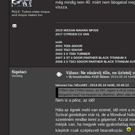
még mindig nem 40. miért nem látogatod meg
vissza.
RULE: Turbos make torque,
and torque makes fun
2019 NISSAN NAVARA NP300
2017 CITROEN C3 VAN
múlt:
2001 TDDI 4DOOR
2003 TDCI 5DOOR
2002 2.0 TDDI TURNIER
2007 2.5T 4 DOOR PANTHER BLACK TITANIUM X
2008 2.0 TDCI 5DOOR PANTHER BLACK TITANIUM A
fügelaci
Válasz: Ne vásárolj tőle, ne üzletelj v
Vendég
«
Új hozzászólás #132 Dátum:
2014.06.16 hétfő
Idézetet írta: HZsolt92 - 2014.06.16 hétfő, 19:46:12
170km oda-170km vissza, az 340. egyen a v6 jó sokat, m
látogatod meg? ha megvan az alkatrész, akkor adja oda
Nem is a pénz, az idő!
Hála az égnek meló van ezerrel, idő mint a má
Szóval gondoltam már rá, de a Mondival hiá
szeretném rendbe tenni a gépemet. Azzal meg 
mérjük van, ha megyek vele gyakorlatilag ninc
kárpitok csak szépészeti beavatkozás.