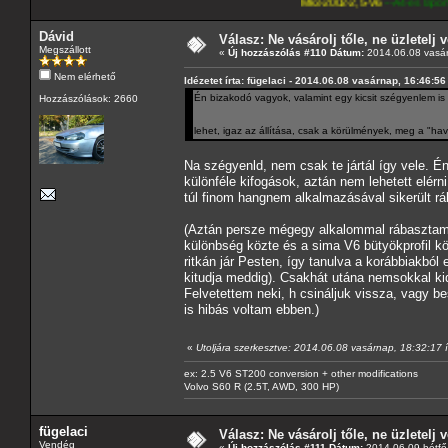
Mk3-2002-2,5-V6
---A4-es lapomat, hasonló pa
Dávid
Válasz: Ne vásárolj tőle, ne üzletelj v
Megszállott
«
Új hozzászólás #110 Dátum:
2014.06.08 vasár
Nem elérhető
Idézetet írta: fügelaci - 2014.06.08 vasárnap, 16:46:56
Én bizakodó vagyok, valamint egy kicsit szégyenlem is
Hozzászólások: 2660
lehet, igaz az állítása, csak a körülmények, meg a "
Na szégyenld, nem csak te jártál így vele. Én
különféle kifogások, aztán nem lehetett elér
túl finom hangnem alkalmazásával sikerült rá
(Aztán persze mégegy alkalommal rábasztam
különbség közte és a sima V6 bütyökprofil kö
ritkán jár Pesten, így tanulva a korábbiakbó
kitudja meddig). Csakhát utána nemsokkal kid
Felvetettem neki, h csináljuk vissza, vagy b
is hibás voltam ebben.)
«
Utoljára szerkesztve: 2014.06.08 vasárnap, 18:32:17 í
ex: 2.5 V6 ST200 conversion + other modifications
Volvo S60 R (2.5T, AWD, 300 HP)
fügelaci
Válasz: Ne vásárolj tőle, ne üzletelj v
Vendég
«
Új hozzászólás #111 Dátum:
2014.06.09 hétfő