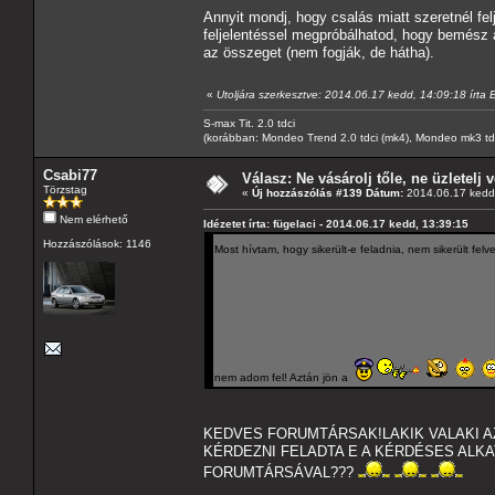
Annyit mondj, hogy csalás miatt szeretnél felj
feljelentéssel megpróbálhatod, hogy bemész 
az összeget (nem fogják, de hátha).
«
Utoljára szerkesztve: 2014.06.17 kedd, 14:09:18 írta 
S-max Tit. 2.0 tdci
(korábban: Mondeo Trend 2.0 tdci (mk4), Mondeo mk3 tdci, 
Csabi77
Válasz: Ne vásárolj tőle, ne üzletelj v
Törzstag
«
Új hozzászólás #139 Dátum:
2014.06.17 kedd,
Nem elérhető
Idézetet írta: fügelaci - 2014.06.17 kedd, 13:39:15
Hozzászólások: 1146
Most hívtam, hogy sikerült-e feladnia, nem sikerült fel
nem adom fel! Aztán jön a
KEDVES FORUMTÁRSAK!LAKIK VALAKI 
KÉRDEZNI FELADTA E A KÉRDÉSES ALKA
FORUMTÁRSÁVAL???