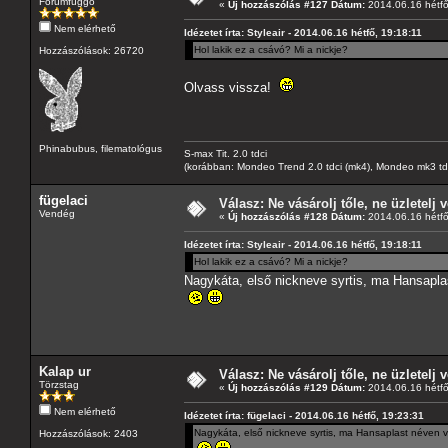
Fórumfüggő
«
Új hozzászólás #127 Dátum:
2014.06.16 hétfő
Nem elérhető
Idézetet írta: Styleair - 2014.06.16 hétfő, 19:18:11
Hol lakik ez a csávó? Mi a nickje?
Hozzászólások: 26720
Olvass vissza!
Phinabubus, filematológus
S-max Tit. 2.0 tdci
(korábban: Mondeo Trend 2.0 tdci (mk4), Mondeo mk3 tdci, 
fügelaci
Válasz: Ne vásárolj tőle, ne üzletelj v
Vendég
«
Új hozzászólás #128 Dátum:
2014.06.16 hétfő
Idézetet írta: Styleair - 2014.06.16 hétfő, 19:18:11
Hol lakik ez a csávó? Mi a nickje?
Nagykáta, első nickneve syrtis, ma Hansaplas
Kalap ur
Válasz: Ne vásárolj tőle, ne üzletelj v
Törzstag
«
Új hozzászólás #129 Dátum:
2014.06.16 hétfő
Nem elérhető
Idézetet írta: fügelaci - 2014.06.16 hétfő, 19:23:31
Nagykáta, első nickneve syrtis, ma Hansaplast néven v
Hozzászólások: 2403