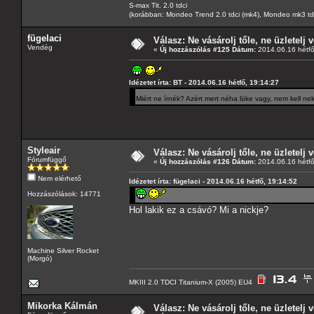
S-max Tit. 2.0 tdci
(korábban: Mondeo Trend 2.0 tdci (mk4), Mondeo mk3 tdci, 
fügelaci
Válasz: Ne vásárolj tőle, ne üzletelj v
Vendég
«
Új hozzászólás #125 Dátum:
2014.06.16 hétfő
Idézetet írta: BT - 2014.06.16 hétfő, 19:14:27
Miért ne írnék? Azért mert néha lüke vagy, nem kell n
Styleair
Válasz: Ne vásárolj tőle, ne üzletelj v
Fórumfüggő
«
Új hozzászólás #126 Dátum:
2014.06.16 hétfő
Nem elérhető
Idézetet írta: fügelaci - 2014.06.16 hétfő, 19:14:52
Hozzászólások: 14771
Hol lakik ez a csávó? Mi a nickje?
Machine Silver Rocket
(Morgó)
MKIII 2.0 TDCI Titanium-X (2005) EU4
Mikorka Kálmán
Válasz: Ne vásárolj tőle, ne üzletelj v