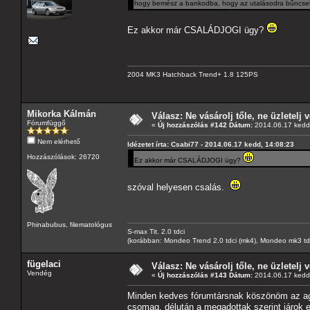
hogy bemész a bankodba, hogy az utalásodra bűncselek
Ez akkor már CSALÁDJOGI ügy?
2004 MK3 Hatchback Trend+ 1.8 125PS
Mikorka Kálmán
Válasz: Ne vásárolj tőle, ne üzletelj v
Fórumfüggő
«
Új hozzászólás #142 Dátum:
2014.06.17 kedd,
Nem elérhető
Idézetet írta: Csabi77 - 2014.06.17 kedd, 14:08:23
Hozzászólások: 26720
Ez akkor már CSALÁDJOGI ügy?
szóval helyesen csalás.
Phinabubus, filematológus
S-max Tit. 2.0 tdci
(korábban: Mondeo Trend 2.0 tdci (mk4), Mondeo mk3 tdci, 
fügelaci
Válasz: Ne vásárolj tőle, ne üzletelj v
Vendég
«
Új hozzászólás #143 Dátum:
2014.06.17 kedd,
Minden kedves fórumtársnak köszönöm az ag
csomag, délután a megadottak szerint járok e