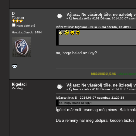
D
Válasz: Ne vásárolj tőle, ne üzletelj v
Törzstag
«
Új hozzászólás #102 Dátum:
2014.06.07 szom
Nem elérhető
Idézetet írta: fügelaci - 2014.06.04 szerda, 15:30:10
Hozzászólások: 1484
na, hogy halad az ügy?
Mk3-2002-2,5-V6
---A4-es lapomat, hasonló pa
fügelaci
Válasz: Ne vásárolj tőle, ne üzletelj v
Vendég
«
Új hozzászólás #103 Dátum:
2014.06.07 szom
Idézetet írta: D - 2014.06.07 szombat, 21:20:38
na, hogy halad az ügy?
Ígéret már volt, csomag még nincs. Baleknak 
Da a remény hal meg utoljára, kedden biztos m