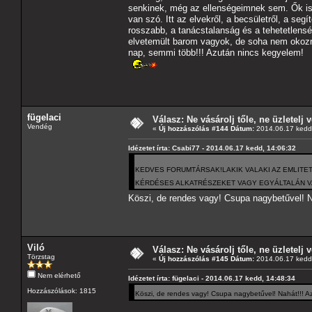
senkinek, még az ellenségeimnek sem. Ők is
van szó. Itt az elvekről, a becsületről, a se
rosszabb, a tanácstalanság és a tehetetlens
elvetemült barom vagyok, de soha nem okozn
nap, semmi több!!! Azután nincs kegyelem!
fügelaci
Válasz: Ne vásárolj tőle, ne üzletelj v
Vendég
«
Új hozzászólás #144 Dátum:
2014.06.17 kedd,
Idézetet írta: Csabi77 - 2014.06.17 kedd, 14:06:32
KEDVES FORUMTÁRSAK!LAKIK VALAKI AZ EMLIT
KÉRDÉSES ALKATRÉSZEKET VAGY EGYÁLTALÁN VA
Köszi, de rendes vagy! Csupa nagybetűvel! Na
Viló
Válasz: Ne vásárolj tőle, ne üzletelj v
Törzstag
«
Új hozzászólás #145 Dátum:
2014.06.17 kedd,
Nem elérhető
Idézetet írta: fügelaci - 2014.06.17 kedd, 14:48:34
Hozzászólások: 1815
Köszi, de rendes vagy! Csupa nagybetűvel! Nahát!!! Azé