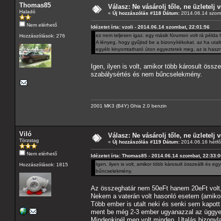
Thomas85
Válasz: Ne vásárolj tőle, ne üzletelj v
Haladó
«
Új hozzászólás #118 Dátum:
2014.06.14 szomb
Nem elérhető
Idézetet írta: vzoli - 2014.06.14 szombat, 22:01:56
ez nem teljesen igaz. egy másik fórumon volt rá példa 
Hozzászólások: 276
A lényeg, hogy gyűjtsd be a bizonyítékokat. az ha ut
egyéb kinyomtatható úton egyeztetek meg, az is haszn
Igen, ilyen is volt, amikor több károsult össze
szabálysértés és nem bűncselekmény.
2001 MK3 (B4Y) Ghia 2.0 benzin
Viló
Válasz: Ne vásárolj tőle, ne üzletelj v
Törzstag
«
Új hozzászólás #119 Dátum:
2014.06.16 hétfő
Nem elérhető
Idézetet írta: Thomas85 - 2014.06.14 szombat, 22:33:
Igen, ilyen is volt, amikor több károsult összeállt és eg
Hozzászólások: 1815
bűncselekmény.
Az összeghatár nem 50eFt hanem 20eFt volt,
Nekem a vaterán volt hasonló esetem (amikor
Több ember is utalt neki és senki sem kapott
ment be még 2-3 ember ugyanazzal az üggyel 
Mindenkinél meg volt minden. Utalás bizonylat