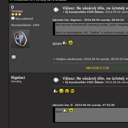
D
Válasz: Ne vásárolj tőle, ne üzletelj v
Törzstag
«
Új hozzászólás #100 Dátum:
2014.06.04 szerd
Nem elérhető
Idézetet írta: fügelaci - 2014.06.04 szerda, 06:04:14
Szó sincsen sértődésről, jelenleg örülök, aztán meglá
Hozzászólások: 1484
látom a csomagokat, sőt, "hallom" a szépen surrogó, j
ámen
«
Utoljára szerkesztve: 2014.06.04 szerda, 08:29:19 írt
Mk3-2002-2,5-V6
---A4-es lapomat, hasonló pa
fügelaci
Válasz: Ne vásárolj tőle, ne üzletelj v
Vendég
«
Új hozzászólás #101 Dátum:
2014.06.04 szerd
Idézetet írta: D - 2014.06.04 szerda, 07:52:45
ámen