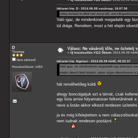
Idézetet írta: D - 2014.06.08 vasárnap, 18:07:36
mióta beírtad is eltelt már annyi idő, ami elfogadhatatl
Való igaz, de mindenkinek megadatik egy bizo
túl drága. Remélem, most a hét elején sikerül
D
Válasz: Ne vásárolj tőle, ne üzletelj v
Törzstag
«
Új hozzászólás #112 Dátum:
2014.06.09 hétfő
Nem elérhető
Idézetet írta: fügelaci - 2014.06.09 hétfő, 06:52:37
Való igaz, de mindenkinek megadatik egy bizonyos türel
Hozzászólások: 1484
elején sikerül Neki feladni, akkor végre elkezdhetem a 
hát remélhetőleg küldi
ahogy boncolgatjuk ezt a témát, csak kellene 
egy lista amire folyamatosan felkerülnének a
neve a listán akkor elkezd rendesen üzletelni
ja és még kifelejtettem a nem válaszolósokat
nem tudnak rendesen postázni