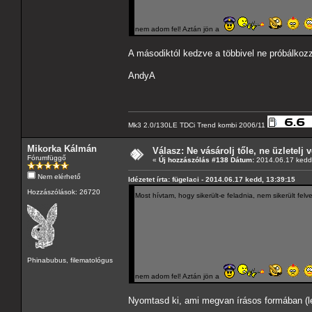
nem adom fel! Aztán jön a
A másodiktól kedzve a többivel ne próbálkozz
AndyA
Mk3 2.0/130LE TDCi Trend kombi 2006/11
Mikorka Kálmán
Válasz: Ne vásárolj tőle, ne üzletelj v
Fórumfüggő
«
Új hozzászólás #138 Dátum:
2014.06.17 kedd,
Nem elérhető
Idézetet írta: fügelaci - 2014.06.17 kedd, 13:39:15
Hozzászólások: 26720
Most hívtam, hogy sikerült-e feladnia, nem sikerült fel
Phinabubus, filematológus
nem adom fel! Aztán jön a
Nyomtasd ki, ami megvan írásos formában (leve