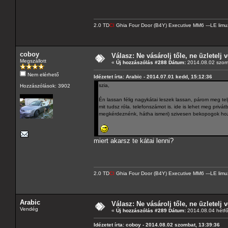
2.0 TD
CI
Ghia Four Door (B4Y) Executive MM6 ---LE limu
coboy
Válasz: Ne vásárolj tőle, ne üzletelj v
Megszállott
«
Új hozzászólás #288 Dátum:
2014.08.02 szom
Nem elérhető
Idézetet írta: Arabic - 2014.07.01 kedd, 15:12:36
szia,
Hozzászólások: 3902
Én lassan félig nagykátai leszek lassan, párom meg tel
mit tudsz róla. telefonszámot is. ide is lehet meg pri
megkérdeznénk, hátha ismeri) szivesen bekopogok ho
miert akarsz te kátai lenni?
2.0 TD
CI
Ghia Four Door (B4Y) Executive MM6 ---LE limu
Arabic
Válasz: Ne vásárolj tőle, ne üzletelj v
Vendég
«
Új hozzászólás #289 Dátum:
2014.08.04 hétfő
Idézetet írta: coboy - 2014.08.02 szombat, 13:39:36