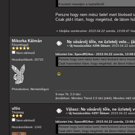
A suszter maradjon a kaptafánál!
Perszre hogy nem mész bele! mert lövésed sin
Csak pld-t írtam, hogy megértsd, de látom hi
«
Utoljára szerkesztve: 2015.04.22 szerda, 13:09:47 í
Mikorka Kálmán
Ne vásárolj tőle, ne üzletelj vele... (
Fórumfüggő
«
Új hozzászólás #296 Dátum:
2015.04.22 szer
Nem elérhető
Idézetet írta: SpeedR1Hun - 2015.04.22 szerda, 13:08:
Perszre hogy nem mész bele! mert lövésed sincs hozzá, 
Hozzászólások: 26720
Csak hasonlatot írtam, hogy megértsd, de látom hiába!
Phinabubus, filematológus
S-max Tit. 2.0 tdci
(korábban: Mondeo Trend 2.0 tdci (mk4), Mondeo mk3 tdci, 
ultio
Válasz: Ne vásárolj tőle, ne üzletelj v
Törzstag
«
Új hozzászólás #297 Dátum:
2015.04.22 szerd
Nem elérhető
Idézetet írta: SpeedR1Hun - 2015.04.22 szerda, 13:08:
Perszre hogy nem mész bele! mert lövésed sincs hozzá, 
Hozzászólások: 1242
Csak pld-t írtam, hogy megértsd, de látom hiába! Zárju