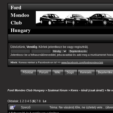
Ford
Mondeo
Club
Hungary
Üdvözlünk,
Vendég
. Kérlek
jelentkezz be
vagy
regisztrálj
.
Jelentkezz be a felhasználóneveddel, jelszavaddal és add meg a munkamenet hoss
Hírek
: Keress minket a Facebook-on is! =>
www.facebook.com/fordmondeoclub
Főoldal
Forum
Wiki
Súgó
Keresés
Bejelentke
Ford Mondeo Club Hungary
>
Szakmai fórum
>
Keres – kínál (csak árral!)
>
Ne v
Oldalak:
1
2
3
4
5
[
6
]
7
8
Le
Szerző
Téma: Ne vásárolj tőle, ne üzletelj vele... (át
0 Felhasználó és 3 vendég van a témában