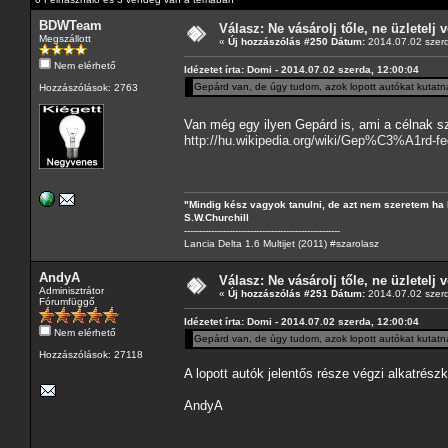
BDWTeam
Válasz: Ne vásárolj tőle, ne üzletelj v
Megszállott
«
Új hozzászólás #250 Dátum:
2014.07.02 szerd
Nem elérhető
Idézetet írta: Domi - 2014.07.02 szerda, 12:00:04
Gepárd van, de úgy tudom, azok lopott autókat kutatn
Hozzászólások: 2763
Van még egy ilyen Gepárd is, ami a célnak s
http://hu.wikipedia.org/wiki/Gep%C3%A1rd
"Mindig kész vagyok tanulni, de azt nem szeretem ha 
S.W.Churchill
----------------------------------------------------
Lancia Delta 1.6 Multijet (2011) #szarolasz
AndyA
Válasz: Ne vásárolj tőle, ne üzletelj v
Adminisztrátor
«
Új hozzászólás #251 Dátum:
2014.07.02 szerd
Fórumfüggő
Idézetet írta: Domi - 2014.07.02 szerda, 12:00:04
Nem elérhető
Gepárd van, de úgy tudom, azok lopott autókat kutatn
Hozzászólások: 27118
A lopott autók jelentős része végzi alkatrés
AndyA