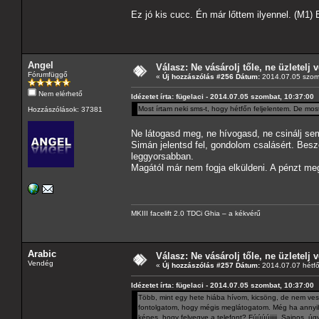
Ez jó kis cucc. Én már lőttem ilyennel. (M1) 
Angel
Válasz: Ne vásárolj tőle, ne üzletelj v
Fórumfüggő
«
Új hozzászólás #256 Dátum:
2014.07.05 szom
Nem elérhető
Idézetet írta: fügelaci - 2014.07.05 szombat, 10:37:00
Most írtam neki sms-t, hogy hétfőn feljelentem. De mos
Hozzászólások: 37381
Ne látogasd meg, ne hívogasd, ne csinálj se
Simán jelentsd fel, gondolom csalásért. Besz
leggyorsabban.
Magától már nem fogja elküldeni. A pénzt me
MKIII facelift 2.0 TDCi Ghia – a kékvérű
Arabic
Válasz: Ne vásárolj tőle, ne üzletelj v
Vendég
«
Új hozzászólás #257 Dátum:
2014.07.07 hétfő
Idézetet írta: fügelaci - 2014.07.05 szombat, 10:37:00
Több, mint egy hete hiába hívom, kicsöng, de nem veszi
fontolgatom, hogy mégis meglátogatom. Még ha annyiba 
képes, hogy felvegye a telefont? Fúúúújjjjj. Sajnos, úgy 