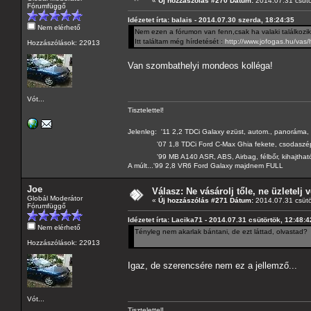
«
Új hozzászólás #270 Dátum:
2014.07.31 csütö
Fórumfüggő
Idézetet írta: balais - 2014.07.30 szerda, 18:24:35
Nem elérhető
Nem ezen a fórumon van fenn,csak ha valaki találkozik 
Itt találtam még hírdetését :
http://www.jofogas.hu/va
Hozzászólások: 22913
Van szombathelyi mondeos kolléga!
Vót...
Tisztelettel!
Jelenleg: '11 2,2 TDCi Galaxy ezüst, autom., panoráma, 
'07 1,8 TDCi Ford C-Max Ghia fekete, csodaszé
'99 MB A140 ASR, ABS, Airbag, félbőr, kihajtható 
A múlt...'99 2,8 VR6 Ford Galaxy majdnem FULL
Joe
Válasz: Ne vásárolj tőle, ne üzletelj v
Globál Moderátor
«
Új hozzászólás #271 Dátum:
2014.07.31 csütö
Fórumfüggő
Idézetet írta: Lacika71 - 2014.07.31 csütörtök, 12:48:4
Nem elérhető
Tényleg nem akarlak bántani, de ezt láttad, olvastad?
Hozzászólások: 22913
Igaz, de szerencsére nem ez a jellemző...
Vót...
Tisztelettel!