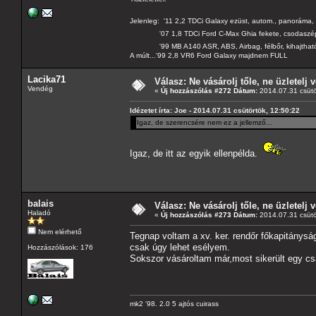
Jelenleg: '11 2,2 TDCi Galaxy ezüst, autom., panoráma, 
'07 1,8 TDCi Ford C-Max Ghia fekete, csodaszé
'99 MB A140 ASR, ABS, Airbag, félbőr, kihajtható 
A múlt...'99 2,8 VR6 Ford Galaxy majdnem FULL
Lacika71
Válasz: Ne vásárolj tőle, ne üzletelj v
Vendég
«
Új hozzászólás #272 Dátum:
2014.07.31 csütö
Idézetet írta: Joe - 2014.07.31 csütörtök, 12:50:22
Igaz, de szerencsére nem ez a jellemző...
Igaz, de itt az egyik ellenpélda.
balais
Válasz: Ne vásárolj tőle, ne üzletelj v
Haladó
«
Új hozzászólás #273 Dátum:
2014.07.31 csütö
Nem elérhető
Tegnap voltam a xv. ker. rendőr főkapitánysá
csak úgy lehet esélyem.
Hozzászólások: 176
Sokszor vásároltam már,most sikerült egy cs
mk2 '98. 2.0 5 ajtós cuirass