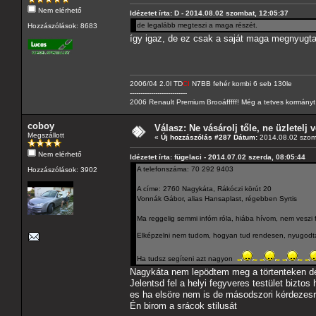
Nem elérhető
Idézetet írta: D - 2014.08.02 szombat, 12:05:37
de legalább megteszi a maga részét.
Hozzászólások: 8683
így igaz, de ez csak a saját maga megnyugt
2006/04 2.0l TD
CI
N7BB fehér kombi 6 seb 130le
---------------------------
2006 Renault Premium Brooáfffff! Még a tetves kormányt s
coboy
Válasz: Ne vásárolj tőle, ne üzletelj v
Megszállott
«
Új hozzászólás #287 Dátum:
2014.08.02 szom
Nem elérhető
Idézetet írta: fügelaci - 2014.07.02 szerda, 08:05:44
A telefonszáma: 70 292 9403
Hozzászólások: 3902
A címe: 2760 Nagykáta, Rákóczi körút 20
Vonnák Gábor, alias Hansaplast, régebben Syrtis
Ma reggelig semmi infóm róla, hiába hívom, nem veszi f
Elképzelni nem tudom, hogyan tud rendesen, nyugodtan al
Ha tudsz segíteni azt nagyon
Nagykáta nem lepödtem meg a törtenteken de
Jelentsd fel a helyi fegyveres testület bizt
es ha elsöre nem is de másodszori kérdezesr
Én birom a srácok stilusát