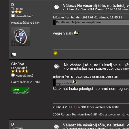
D
Válasz: Ne vásárolj tőle, ne üzletelj v
Törzstag
«
Új hozzászólás #282 Dátum:
2014.08.02 szom
Nem elérhető
Idézetet írta: balais - 2014.08.01 péntek, 12:45:13
Rendőrségi feljelentés megtörtént.
Hozzászólások: 1484
végre valaki
GinJoy
Ne vásárolj tőle, ne üzletelj vele... (
Fórumfüggő
«
Új hozzászólás #283 Dátum:
2014.08.02 szom
Nem elérhető
Idézetet írta: D - 2014.08.02 szombat, 09:55:45
Hozzászólások: 8683
végre valaki
Csak hát hiába jelentget, semmit nem fognak 
2006/04 2.0l TD
CI
N7BB fehér kombi 6 seb 130le
---------------------------
2006 Renault Premium Brooáfffff! Még a tetves kormányt s
D
Válasz: Ne vásárolj tőle, ne üzletelj v
Törzstag
«
Új hozzászólás #284 Dátum:
2014.08.02 szom