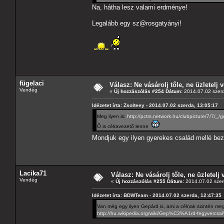
Na, hátha lesz valami erdménye!
Legalább egy sz@rosgatyányi!
fügelaci
Válasz: Ne vásárolj tőle, ne üzletelj v
Vendég
«
Új hozzászólás #254 Dátum:
2014.07.02 szerd
Idézetet írta: Zsolteey - 2014.07.02 szerda, 13:05:17
Meg ilyen is:
http://pctrs.network.hu/clubpicture/7/7/
Ő is célravezető lenne
Mondjuk egy ilyen gyerekes család mellé bez
Lacika71
Válasz: Ne vásárolj tőle, ne üzletelj 
Vendég
«
Új hozzászólás #255 Dátum:
2014.07.02 szer
Idézetet írta: BDWTeam - 2014.07.02 szerda, 12:47:35
Van még egy ilyen Gepárd is, ami a célnak szintén meg
http://hu.wikipedia.org/wiki/Gep%C3%A1rd-fegyverc