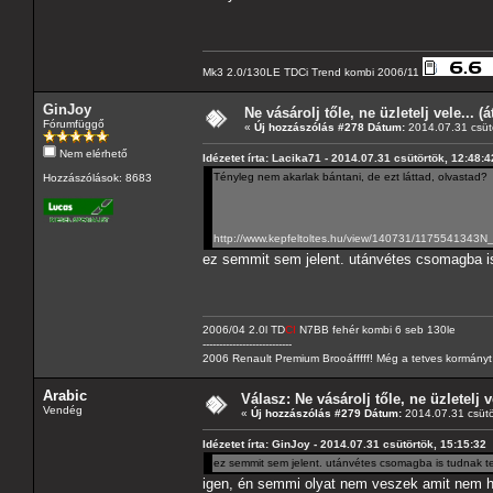
Mk3 2.0/130LE TDCi Trend kombi 2006/11
GinJoy
Ne vásárolj tőle, ne üzletelj vele... (
Fórumfüggő
«
Új hozzászólás #278 Dátum:
2014.07.31 csütö
Nem elérhető
Idézetet írta: Lacika71 - 2014.07.31 csütörtök, 12:48:4
Tényleg nem akarlak bántani, de ezt láttad, olvastad?
Hozzászólások: 8683
http://www.kepfeltoltes.hu/view/140731/1175541343N_
ez semmit sem jelent. utánvétes csomagba i
2006/04 2.0l TD
CI
N7BB fehér kombi 6 seb 130le
---------------------------
2006 Renault Premium Brooáfffff! Még a tetves kormányt s
Arabic
Válasz: Ne vásárolj tőle, ne üzletelj v
Vendég
«
Új hozzászólás #279 Dátum:
2014.07.31 csütö
Idézetet írta: GinJoy - 2014.07.31 csütörtök, 15:15:32
ez semmit sem jelent. utánvétes csomagba is tudnak t
igen, én semmi olyat nem veszek amit nem ho