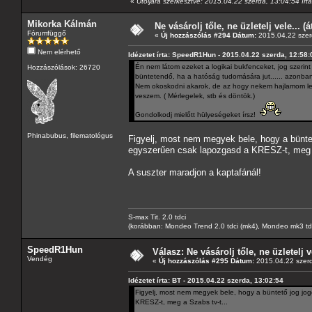
«
Utoljára szerkesztve: 2015.04.22 szerda, 13:04:54 í
Mikorka Kálmán
Ne vásárolj tőle, ne üzletelj vele... (
Fórumfüggő
«
Új hozzászólás #294 Dátum:
2015.04.22 szer
Nem elérhető
Idézetet írta: SpeedR1Hun - 2015.04.22 szerda, 12:58:
Én nem látom ezeket a logikai bukfenceket, jog szeri
Hozzászólások: 26720
büntetendő, ha a hatóság tudomására jut...... azonban 
Nem okoskodni akarok, de az hogy nekem hajlamom lenn
veszem. ( Mérlegelek, stb és döntök.)
Gondolkodj mielőtt hülyeségeket írsz!
Phinabubus, filematológus
Figyelj, most nem megyek bele, hogy a büntet
egyszerűen csak lapozgasd a KRESZ-t, meg a
A suszter maradjon a kaptafánál!
S-max Tit. 2.0 tdci
(korábban: Mondeo Trend 2.0 tdci (mk4), Mondeo mk3 tdci, 
SpeedR1Hun
Válasz: Ne vásárolj tőle, ne üzletelj v
Vendég
«
Új hozzászólás #295 Dátum:
2015.04.22 szerd
Idézetet írta: BT - 2015.04.22 szerda, 13:02:54
Figyelj, most nem megyek bele, hogy a büntető jog jog
KRESZ-t, meg a Szabs tv-t...