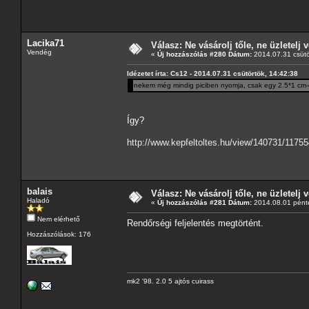
Lacika71
Válasz: Ne vásárolj tőle, ne üzletelj v
Vendég
«
Új hozzászólás #280 Dátum:
2014.07.31 csütö
Idézetet írta: Cs12 - 2014.07.31 csütörtök, 14:42:38
nekem még mindig piciben nyomja, csak egy 2.5*1 cm-e
Így?
http://www.kepfeltoltes.hu/view/140731/1175
balais
Válasz: Ne vásárolj tőle, ne üzletelj v
Haladó
«
Új hozzászólás #281 Dátum:
2014.08.01 pénte
Nem elérhető
Rendőrségi feljelentés megtörtént.
Hozzászólások: 176
mk2 '98. 2.0 5 ajtós cuirass