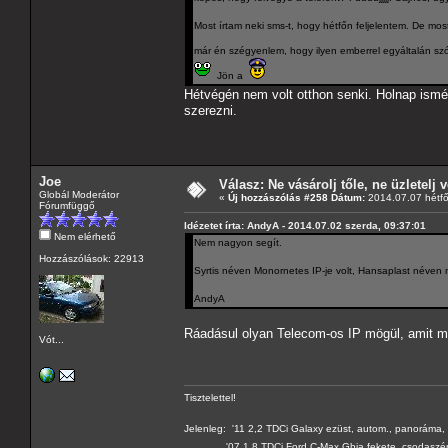
Most írtam neki sms-t, hogy hétfőn feljelentem. De m
már én szégyenlem, hogy ilyen emberrel egyáltalán szó
Jön a
Hétvégén nem volt otthon senki. Holnap ismé
szerezni.
Joe
Válasz: Ne vásárolj tőle, ne üzletelj v
Globál Moderátor
«
Új hozzászólás #258 Dátum:
2014.07.07 hétfő
Fórumfüggő
Idézetet írta: AndyA - 2014.07.02 szerda, 09:37:01
Nem elérhető
Nem nagyon segít.
Hozzászólások: 22913
Syrtis néven Monornetes IP-je volt, Hansaplast néven
AndyA
Ráadásul olyan Telecom-os IP mögül, amit m
Vót...
Tisztelettel!
Jelenleg: '11 2,2 TDCi Galaxy ezüst, autom., panoráma, 
'07 1,8 TDCi Ford C-Max Ghia fekete, csodaszé