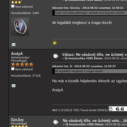
Nem elérhető
Idézetet írta: GinJoy - 2014.08.02 szombat, 11:58:21
Csak hát hiába jelentget, semmit nem fognak csinálni
Hozzászólások: 1484
de legalább megteszi a maga részét.
AndyA
Válasz: Ne vásárolj tőle, ne üzletelj v
Adminisztrátor
«
Új hozzászólás #285 Dátum:
2014.08.02 szom
Fórumfüggő
Idézetet írta: D - 2014.08.02 szombat, 12:05:37
Nem elérhető
de legalább megteszi a maga részét.
Hozzászólások: 27118
Ha már a tizedik feljelentés érkezik az ügybe
AndyA
Mk3 2.0/130LE TDCi Trend kombi 2006/11
GinJoy
Ne vásárolj tőle, ne üzletelj vele... (
Fórumfüggő
«
Új hozzászólás #286 Dátum:
2014.08.02 szom