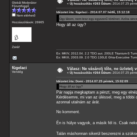
Globál Moderátor
«
Új hozzászólás #263 Dátum:
2014.07.25 pénte
Fórumfüggő
Idézetet írta: fügelaci - 2014.07.07 hétfő, 15:12:18
Nem elérhető
Úgy látom, nem lesz egy egyszerű történet. Azóta sincs 
Hozzászólások: 26965
Hogy áll az ügy?
Zsiráf
Ex: MKIV, 2012.04. 2.2 TDCi aut. 200LE Titanium-S Turn
Ex: MKIII, 2003.09. 2.0 TDCi 130LE Ghia-Executive Turni
fügelaci
Válasz: Ne vásárolj tőle, ne üzletelj v
Vendég
«
Új hozzászólás #264 Dátum:
2014.07.25 pénte
Idézetet írta: Domi - 2014.07.25 péntek, 15:02:09
Hogy áll az ügy?
Pár napja megkaptam a pénzt, meg egy elnéző
Kérdésemre, mi van az üléssel, meg a többi
azonnal utalnám az árát.
No komment.
Én is hülye vagyok, a másik fél is. Csak 
Talán máshonnan sikerül beszerezni a szüks