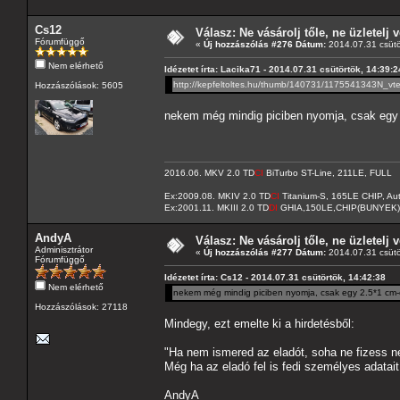
Cs12
Válasz: Ne vásárolj tőle, ne üzletelj v
Fórumfüggő
«
Új hozzászólás #276 Dátum:
2014.07.31 csütö
Nem elérhető
Idézetet írta: Lacika71 - 2014.07.31 csütörtök, 14:39:2
http://kepfeltoltes.hu/thumb/140731/1175541343N_vte
Hozzászólások: 5605
nekem még mindig piciben nyomja, csak egy 2
2016.06. MKV 2.0 TD
CI
BiTurbo ST-Line, 211LE, FULL
Ex:2009.08. MKIV 2.0 TD
CI
Titanium-S, 165LE CHIP, A
Ex:2001.11. MKIII 2.0 TD
DI
GHIA,150LE,CHIP(BUNYEK)
AndyA
Válasz: Ne vásárolj tőle, ne üzletelj v
Adminisztrátor
«
Új hozzászólás #277 Dátum:
2014.07.31 csütö
Fórumfüggő
Idézetet írta: Cs12 - 2014.07.31 csütörtök, 14:42:38
Nem elérhető
nekem még mindig piciben nyomja, csak egy 2.5*1 cm-e
Hozzászólások: 27118
Mindegy, ezt emelte ki a hirdetésből:
"Ha nem ismered az eladót, soha ne fizess ne
Még ha az eladó fel is fedi személyes adata
AndyA