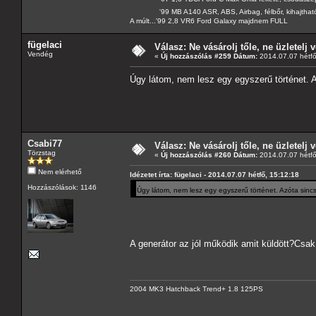
'99 MB A140 ASR, ABS, Airbag, félbőr, kihajtható 
A múlt...'99 2,8 VR6 Ford Galaxy majdnem FULL
fügelaci
Válasz: Ne vásárolj tőle, ne üzletelj v
Vendég
«
Új hozzászólás #259 Dátum:
2014.07.07 hétfő
Úgy látom, nem lesz egy egyszerű történet. A
Csabi77
Válasz: Ne vásárolj tőle, ne üzletelj v
Törzstag
«
Új hozzászólás #260 Dátum:
2014.07.07 hétfő
Nem elérhető
Idézetet írta: fügelaci - 2014.07.07 hétfő, 15:12:18
Hozzászólások: 1146
Úgy látom, nem lesz egy egyszerű történet. Azóta sincs 
A generátor az jól működik amit küldött?Csak
2004 MK3 Hatchback Trend+ 1.8 125PS