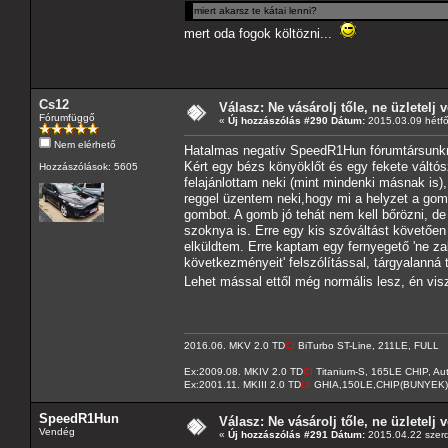
miert akarsz te kátai lenni?
mert oda fogok költözni...
Cs12
Válasz: Ne vásárolj tőle, ne üzletelj v
Fórumfüggő
«
Új hozzászólás #290 Dátum:
2015.03.09 hétfő
Nem elérhető
Hatalmas negatív SpeedR1Hun fórumtársunk
Kért egy bézs könyöklőt és egy fekete váltó
Hozzászólások: 5605
felajánlottam neki (mint mindenki másnak is)
reggel üzentem neki,hogy mi a helyzet a gom
gombot. A gomb jó tehát nem kell bőrözni, d
szoknya is. Erre egy kis szóváltást követően
elküldtem. Erre kaptam egy fernyegető 'ne za
következményeit' felszólítással, tárgyalanná
Lehet mással ettől még normális lesz, én vi
2016.06. MKV 2.0 TD
CI
BiTurbo ST-Line, 211LE, FULL
Ex:2009.08. MKIV 2.0 TD
CI
Titanium-S, 165LE CHIP, A
Ex:2001.11. MKIII 2.0 TD
DI
GHIA,150LE,CHIP(BUNYEK)
SpeedR1Hun
Válasz: Ne vásárolj tőle, ne üzletelj v
Vendég
«
Új hozzászólás #291 Dátum:
2015.04.22 szerd