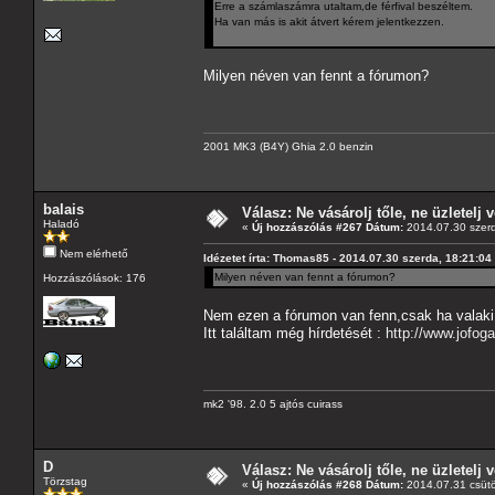
Erre a számlaszámra utaltam,de férfival beszéltem.
Ha van más is akit átvert kérem jelentkezzen.
Milyen néven van fennt a fórumon?
2001 MK3 (B4Y) Ghia 2.0 benzin
balais
Válasz: Ne vásárolj tőle, ne üzletelj v
Haladó
«
Új hozzászólás #267 Dátum:
2014.07.30 szerd
Nem elérhető
Idézetet írta: Thomas85 - 2014.07.30 szerda, 18:21:04
Milyen néven van fennt a fórumon?
Hozzászólások: 176
Nem ezen a fórumon van fenn,csak ha valaki t
Itt találtam még hírdetését :
http://www.jofog
mk2 '98. 2.0 5 ajtós cuirass
D
Válasz: Ne vásárolj tőle, ne üzletelj v
Törzstag
«
Új hozzászólás #268 Dátum:
2014.07.31 csütö