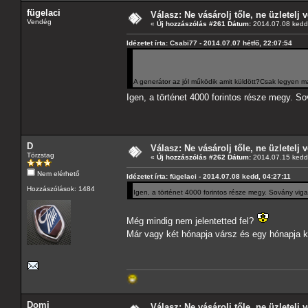
fügelaci
Válasz: Ne vásárolj tőle, ne üzletelj v
Vendég
«
Új hozzászólás #261 Dátum:
2014.07.08 kedd,
Idézetet írta: Csabi77 - 2014.07.07 hétfő, 22:07:54
A generátor az jól működik amit küldött?Csak legyen már
Igen, a történet 4000 forintos része megy. 
D
Válasz: Ne vásárolj tőle, ne üzletelj v
Törzstag
«
Új hozzászólás #262 Dátum:
2014.07.15 kedd,
Nem elérhető
Idézetet írta: fügelaci - 2014.07.08 kedd, 04:27:11
Hozzászólások: 1484
Igen, a történet 4000 forintos része megy. Sovány vig
Még mindig nem jelentetted fel?
Már vagy két hónapja vársz és egy hónapja kb
Domi
Válasz: Ne vásárolj tőle, ne üzletelj v