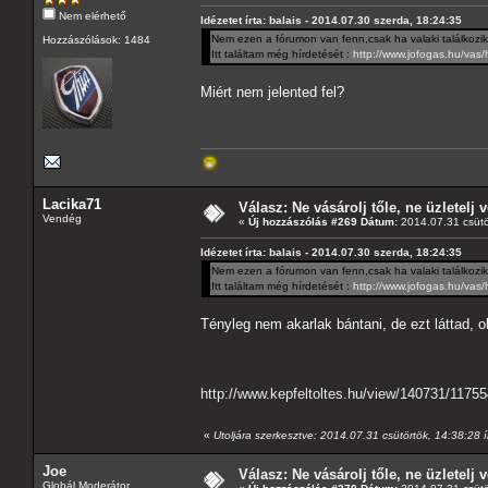
Nem elérhető
Idézetet írta: balais - 2014.07.30 szerda, 18:24:35
Nem ezen a fórumon van fenn,csak ha valaki találkozik 
Hozzászólások: 1484
Itt találtam még hírdetését :
http://www.jofogas.hu/va
Miért nem jelented fel?
Lacika71
Válasz: Ne vásárolj tőle, ne üzletelj v
Vendég
«
Új hozzászólás #269 Dátum:
2014.07.31 csütö
Idézetet írta: balais - 2014.07.30 szerda, 18:24:35
Nem ezen a fórumon van fenn,csak ha valaki találkozik 
Itt találtam még hírdetését :
http://www.jofogas.hu/va
Tényleg nem akarlak bántani, de ezt láttad, 
http://www.kepfeltoltes.hu/view/140731/1175
«
Utoljára szerkesztve: 2014.07.31 csütörtök, 14:38:28 í
Joe
Válasz: Ne vásárolj tőle, ne üzletelj v
Globál Moderátor