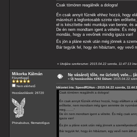
Csak tömören reagálnék a dologra!
Én csak annyit fűznék ehhez hozzá, hogy elál
másrészt a legfontosabb szinte rám erőltet
el is készítette neki munkája van benne, és a
De én nem mondtam igent a vételre. És még 
mondás, hogy a vevőnek mindig igaza van!
És jön a pláne ezek után még jönnek a szem
Bár tegyük fel, hogy én hibáztam, egy vevő ne
«
Utoljára szerkesztve: 2015.04.22 szerda, 11:47:13 í
Mikorka Kálmán
Ne vásárolj tőle, ne üzletelj vele... (
Fórumfüggő
«
Új hozzászólás #292 Dátum:
2015.04.22 szer
Nem elérhető
Idézetet írta: SpeedR1Hun - 2015.04.22 szerda, 11:44:
Csak tömören reagálnék a dologra!
Hozzászólások: 26720
Én csak annyit fűznék ehhez hozzá, hogy elálltam a vás
erőltette, nem mondtam még igen semmire de nyomást h
meg........."
De én nem mondtam igent a vételre. És még csak anny
igaza van!
Phinabubus, filematológus
És jön a pláne ezek után még jönnek a személyeskedő
Bár tegyük fel, hogy én hibáztam, egy vevő nem állhat 