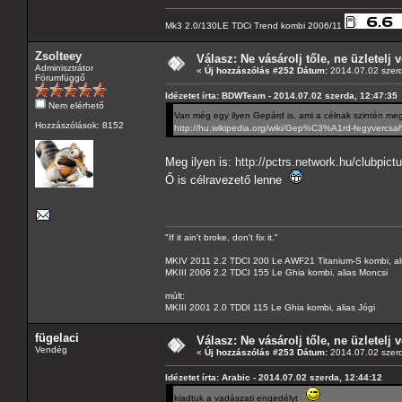
Mk3 2.0/130LE TDCi Trend kombi 2006/11
Zsolteey
Válasz: Ne vásárolj tőle, ne üzletelj v
Adminisztrátor
«
Új hozzászólás #252 Dátum:
2014.07.02 szerd
Fórumfüggő
Idézetet írta: BDWTeam - 2014.07.02 szerda, 12:47:35
Nem elérhető
Van még egy ilyen Gepárd is, ami a célnak szintén meg
Hozzászólások: 8152
http://hu.wikipedia.org/wiki/Gep%C3%A1rd-fegyverc
Meg ilyen is:
http://pctrs.network.hu/clubpic
Ő is célravezető lenne
"If it ain't broke, don't fix it."
MKIV 2011 2.2 TDCI 200 Le AWF21 Titanium-S kombi, al
MKIII 2006 2.2 TDCI 155 Le Ghia kombi, alias Moncsi
múlt:
MKIII 2001 2.0 TDDI 115 Le Ghia kombi, alias Jógi
fügelaci
Válasz: Ne vásárolj tőle, ne üzletelj v
Vendég
«
Új hozzászólás #253 Dátum:
2014.07.02 szerd
Idézetet írta: Arabic - 2014.07.02 szerda, 12:44:12
kiadtuk a vadászati engedélyt