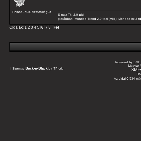
Phinabubus, filematológus
S-max Tit. 2.0 tdci
(korábban: Mondeo Trend 2.0 tdci (mk4), Mondeo mk3 tdci, 
Oldalak:
1
2
3
4
5
[
6
]
7
8
Fel
Powered by SMF 
Magyar f
Back-n-Black
by
|
Sitemap
TP-crip
SMF
Tin
Az oldal 0.534 más