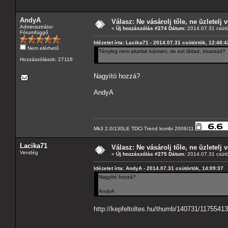
AndyA
Válasz: Ne vásárolj tőle, ne üzletelj v
Adminisztrátor
«
Új hozzászólás #274 Dátum:
2014.07.31 csütö
Fórumfüggő
Idézetet írta: Lacika71 - 2014.07.31 csütörtök, 12:48:4
Nem elérhető
Tényleg nem akarlak bántani, de ezt láttad, olvastad?
Hozzászólások: 27118
Nagyító hozzá?
AndyA
Mk3 2.0/130LE TDCi Trend kombi 2006/11
Lacika71
Válasz: Ne vásárolj tőle, ne üzletelj v
Vendég
«
Új hozzászólás #275 Dátum:
2014.07.31 csütö
Idézetet írta: AndyA - 2014.07.31 csütörtök, 14:09:37
Nagyító hozzá?
AndyA
http://kepfeltoltes.hu/thumb/140731/1175541