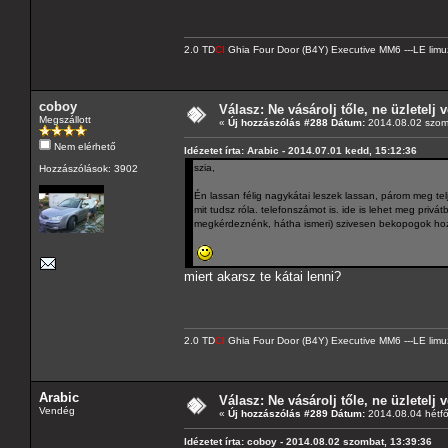
2.0 TD
CI
Ghia Four Door (B4Y) Executive MM6 ---LE limu
coboy
Válasz: Ne vásárolj tőle, ne üzletelj v
Megszállott
«
Új hozzászólás #288 Dátum:
2014.08.02 szom
Nem elérhető
Idézetet írta: Arabic - 2014.07.01 kedd, 15:12:36
szia,
Hozzászólások: 3902
Én lassan félig nagykátai leszek lassan, párom meg tel
mit tudsz róla. telefonszámot is. ide is lehet meg pri
megkérdeznénk, hátha ismeri) szivesen bekopogok ho
miert akarsz te kátai lenni?
2.0 TD
CI
Ghia Four Door (B4Y) Executive MM6 ---LE limu
Arabic
Válasz: Ne vásárolj tőle, ne üzletelj v
Vendég
«
Új hozzászólás #289 Dátum:
2014.08.04 hétfő
Idézetet írta: coboy - 2014.08.02 szombat, 13:39:36