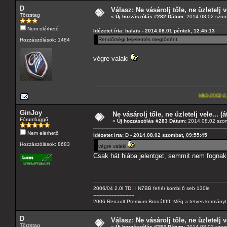
D
Válasz: Ne vásárolj tőle, ne üzletelj v
Törzstag
«
Új hozzászólás #282 Dátum:
2014.08.02 szom
Nem elérhető
Idézetet írta: balais - 2014.08.01 péntek, 12:45:13
Rendőrségi feljelentés megtörtént.
Hozzászólások: 1484
végre valaki
Mk3-2002-2,5-V6
---A4-
GinJoy
Ne vásárolj tőle, ne üzletelj vele... (
Fórumfüggő
«
Új hozzászólás #283 Dátum:
2014.08.02 szom
Nem elérhető
Idézetet írta: D - 2014.08.02 szombat, 09:55:45
Hozzászólások: 8683
végre valaki
Csak hát hiába jelentget, semmit nem fognak 
2006/04 2.0l TD
CI
N7BB fehér kombi 6 seb 130le
---------------------------
2006 Renault Premium Brooáfffff! Még a tetves kormányt s
D
Válasz: Ne vásárolj tőle, ne üzletelj v
Törzstag
«
Új hozzászólás #284 Dátum:
2014.08.02 szom