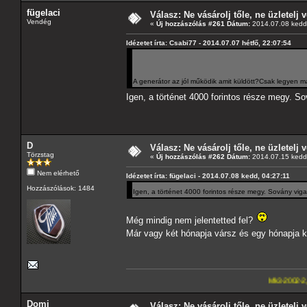
fügelaci
Válasz: Ne vásárolj tőle, ne üzletelj v
Vendég
«
Új hozzászólás #261 Dátum:
2014.07.08 kedd,
Idézetet írta: Csabi77 - 2014.07.07 hétfő, 22:07:54
A generátor az jól működik amit küldött?Csak legyen már
Igen, a történet 4000 forintos része megy. 
D
Válasz: Ne vásárolj tőle, ne üzletelj v
Törzstag
«
Új hozzászólás #262 Dátum:
2014.07.15 kedd,
Nem elérhető
Idézetet írta: fügelaci - 2014.07.08 kedd, 04:27:11
Hozzászólások: 1484
Igen, a történet 4000 forintos része megy. Sovány vig
Még mindig nem jelentetted fel?
Már vagy két hónapja vársz és egy hónapja kb
Mk3-2002-2,5-V6
---A4-
Domi
Válasz: Ne vásárolj tőle, ne üzletelj v