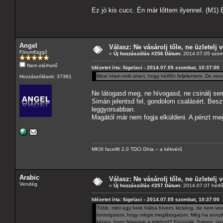
Ez jó kis cucc. Én már lőttem ilyennel. (M1) 
Angel
Válasz: Ne vásárolj tőle, ne üzletelj v
Fórumfüggő
«
Új hozzászólás #256 Dátum:
2014.07.05 szom
Nem elérhető
Idézetet írta: fügelaci - 2014.07.05 szombat, 10:37:00
Most írtam neki sms-t, hogy hétfőn feljelentem. De mos
Hozzászólások: 37381
Ne látogasd meg, ne hívogasd, ne csinálj se
Simán jelentsd fel, gondolom csalásért. Besz
leggyorsabban.
Magától már nem fogja elküldeni. A pénzt me
MKIII facelift 2.0 TDCi Ghia – a kékvérű
Arabic
Válasz: Ne vásárolj tőle, ne üzletelj v
Vendég
«
Új hozzászólás #257 Dátum:
2014.07.07 hétfő
Idézetet írta: fügelaci - 2014.07.05 szombat, 10:37:00
Több, mint egy hete hiába hívom, kicsöng, de nem veszi
fontolgatom, hogy mégis meglátogatom. Még ha annyiba 
képes, hogy felvegye a telefont? Fúúúújjjjj. Sajnos, úgy 