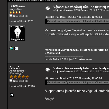
BDWTeam
Válasz: Ne vásárolj tőle, ne üzletelj v
Megszállott
«
Új hozzászólás #250 Dátum:
2014.07.02 szerd
Nem elérhető
Idézetet írta: Domi - 2014.07.02 szerda, 12:00:04
Gepárd van, de úgy tudom, azok lopott autókat kutatn
Hozzászólások: 2763
Van még egy ilyen Gepárd is, ami a célnak s
http://hu.wikipedia.org/wiki/Gep%C3%A1rd
"Mindig kész vagyok tanulni, de azt nem szeretem ha 
S.W.Churchill
----------------------------------------------------
Lancia Delta 1.6 Multijet (2011) #szarolasz
AndyA
Válasz: Ne vásárolj tőle, ne üzletelj v
Adminisztrátor
«
Új hozzászólás #251 Dátum:
2014.07.02 szerd
Fórumfüggő
Idézetet írta: Domi - 2014.07.02 szerda, 12:00:04
Nem elérhető
Gepárd van, de úgy tudom, azok lopott autókat kutatn
Hozzászólások: 27118
A lopott autók jelentős része végzi alkatrés
AndyA