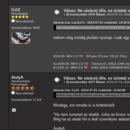
Cs12
Válasz: Ne vásárolj tőle, ne üzletelj v
Fórumfüggő
«
Új hozzászólás #276 Dátum:
2014.07.31 csütö
Nem elérhető
Idézetet írta: Lacika71 - 2014.07.31 csütörtök, 14:39:2
http://kepfeltoltes.hu/thumb/140731/1175541343N_vte
Hozzászólások: 5605
nekem még mindig piciben nyomja, csak egy 2
2016.06. MKV 2.0 TD
CI
BiTurbo ST-Line, 211LE, FULL
Ex:2009.08. MKIV 2.0 TD
CI
Titanium-S, 165LE CHIP, A
Ex:2001.11. MKIII 2.0 TD
DI
GHIA,150LE,CHIP(BUNYEK)
AndyA
Válasz: Ne vásárolj tőle, ne üzletelj v
Adminisztrátor
«
Új hozzászólás #277 Dátum:
2014.07.31 csütö
Fórumfüggő
Idézetet írta: Cs12 - 2014.07.31 csütörtök, 14:42:38
Nem elérhető
nekem még mindig piciben nyomja, csak egy 2.5*1 cm-e
Hozzászólások: 27118
Mindegy, ezt emelte ki a hirdetésből:
"Ha nem ismered az eladót, soha ne fizess ne
Még ha az eladó fel is fedi személyes adata
AndyA