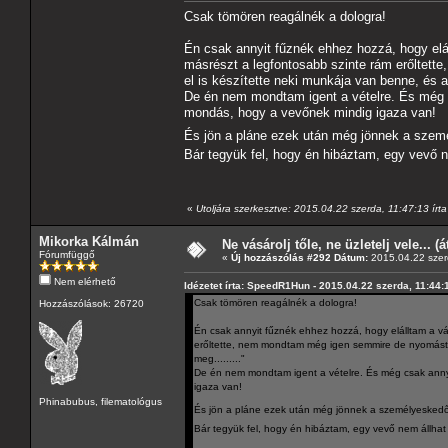
Csak tömören reagálnék a dologra!
Én csak annyit fűznék ehhez hozzá, hogy elál
másrészt a legfontosabb szinte rám erőltet
el is készítette neki munkája van benne, és a
De én nem mondtam igent a vételre. És még 
mondás, hogy a vevőnek mindig igaza van!
És jön a pláne ezek után még jönnek a szem
Bár tegyük fel, hogy én hibáztam, egy vevő ne
«
Utoljára szerkesztve: 2015.04.22 szerda, 11:47:13 í
Mikorka Kálmán
Ne vásárolj tőle, ne üzletelj vele... (
Fórumfüggő
«
Új hozzászólás #292 Dátum:
2015.04.22 szer
Nem elérhető
Idézetet írta: SpeedR1Hun - 2015.04.22 szerda, 11:44:
Csak tömören reagálnék a dologra!
Hozzászólások: 26720
Én csak annyit fűznék ehhez hozzá, hogy elálltam a vás
erőltette, nem mondtam még igen semmire de nyomást h
meg........."
De én nem mondtam igent a vételre. És még csak anny
igaza van!
Phinabubus, filematológus
És jön a pláne ezek után még jönnek a személyeskedő
Bár tegyük fel, hogy én hibáztam, egy vevő nem állhat 