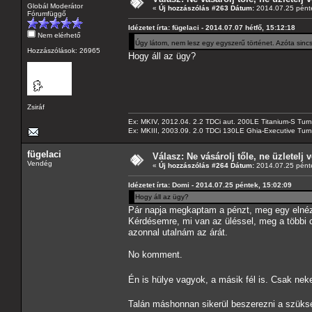
Globál Moderátor
«
Új hozzászólás #263 Dátum:
2014.07.25 pénte
Fórumfüggő
Idézetet írta: fügelaci - 2014.07.07 hétfő, 15:12:18
Nem elérhető
Úgy látom, nem lesz egy egyszerű történet. Azóta sincs 
Hozzászólások: 26965
Hogy áll az ügy?
Zsiráf
Ex: MKIV, 2012.04. 2.2 TDCi aut. 200LE Titanium-S Turn
Ex: MKIII, 2003.09. 2.0 TDCi 130LE Ghia-Executive Turni
fügelaci
Válasz: Ne vásárolj tőle, ne üzletelj v
Vendég
«
Új hozzászólás #264 Dátum:
2014.07.25 pénte
Idézetet írta: Domi - 2014.07.25 péntek, 15:02:09
Hogy áll az ügy?
Pár napja megkaptam a pénzt, meg egy elnéző
Kérdésemre, mi van az üléssel, meg a többi
azonnal utalnám az árát.
No komment.
Én is hülye vagyok, a másik fél is. Csak 
Talán máshonnan sikerül beszerezni a szüks