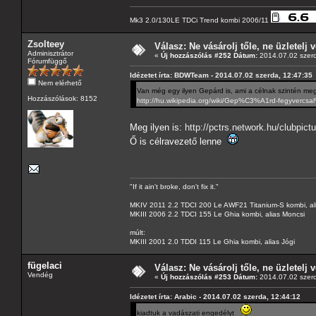
Mk3 2.0/130LE TDCi Trend kombi 2006/11
Zsolteey
Válasz: Ne vásárolj tőle, ne üzletelj v
Adminisztrátor
«
Új hozzászólás #252 Dátum:
2014.07.02 szerd
Fórumfüggő
Idézetet írta: BDWTeam - 2014.07.02 szerda, 12:47:35
Nem elérhető
Van még egy ilyen Gepárd is, ami a célnak szintén meg
Hozzászólások: 8152
http://hu.wikipedia.org/wiki/Gep%C3%A1rd-fegyverc
Meg ilyen is:
http://pctrs.network.hu/clubpic
Ő is célravezető lenne
"If it ain't broke, don't fix it."
MKIV 2011 2.2 TDCI 200 Le AWF21 Titanium-S kombi, al
MKIII 2006 2.2 TDCI 155 Le Ghia kombi, alias Moncsi
múlt:
MKIII 2001 2.0 TDDI 115 Le Ghia kombi, alias Jógi
fügelaci
Válasz: Ne vásárolj tőle, ne üzletelj v
Vendég
«
Új hozzászólás #253 Dátum:
2014.07.02 szerd
Idézetet írta: Arabic - 2014.07.02 szerda, 12:44:12
kiadtuk a vadászati engedélyt