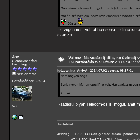
Most írtam neki sms-t, hogy hétfőn feljelentem. De m
már én szégyenlem, hogy ilyen emberrel egyáltalán szó
Jön a
Hétvégén nem volt otthon senki. Holnap ismé
szerezni.
Joe
Válasz: Ne vásárolj tőle, ne üzletelj v
Globál Moderátor
«
Új hozzászólás #258 Dátum:
2014.07.07 hétfő
Fórumfüggő
Idézetet írta: AndyA - 2014.07.02 szerda, 09:37:01
Nem elérhető
Nem nagyon segít.
Hozzászólások: 22913
Syrtis néven Monornetes IP-je volt, Hansaplast néven
AndyA
Ráadásul olyan Telecom-os IP mögül, amit m
Vót...
Tisztelettel!
Jelenleg: '11 2,2 TDCi Galaxy ezüst, autom., panoráma, 
'07 1,8 TDCi Ford C-Max Ghia fekete, csodaszé