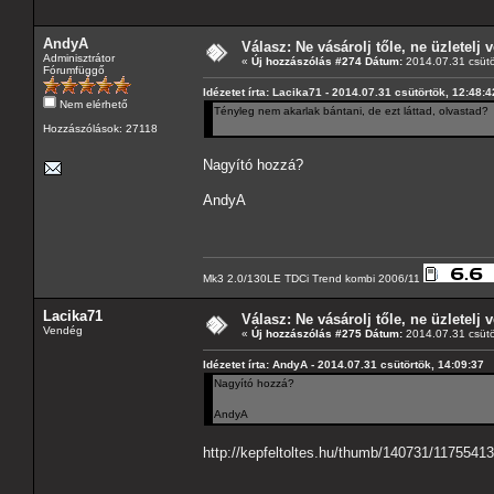
AndyA
Válasz: Ne vásárolj tőle, ne üzletelj v
Adminisztrátor
«
Új hozzászólás #274 Dátum:
2014.07.31 csütö
Fórumfüggő
Idézetet írta: Lacika71 - 2014.07.31 csütörtök, 12:48:4
Nem elérhető
Tényleg nem akarlak bántani, de ezt láttad, olvastad?
Hozzászólások: 27118
Nagyító hozzá?
AndyA
Mk3 2.0/130LE TDCi Trend kombi 2006/11
Lacika71
Válasz: Ne vásárolj tőle, ne üzletelj v
Vendég
«
Új hozzászólás #275 Dátum:
2014.07.31 csütö
Idézetet írta: AndyA - 2014.07.31 csütörtök, 14:09:37
Nagyító hozzá?
AndyA
http://kepfeltoltes.hu/thumb/140731/1175541