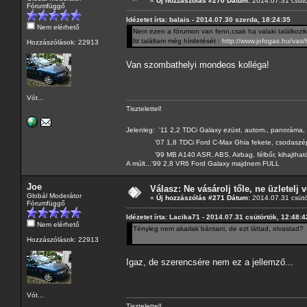
«
Új hozzászólás #270 Dátum:
2014.07.31 csütö
Fórumfüggő
Idézetet írta: balais - 2014.07.30 szerda, 18:24:35
Nem elérhető
Nem ezen a fórumon van fenn,csak ha valaki találkozik 
Itt találtam még hírdetését :
http://www.jofogas.hu/va
Hozzászólások: 22913
Van szombathelyi mondeos kolléga!
Vót...
Tisztelettel!
Jelenleg: '11 2,2 TDCi Galaxy ezüst, autom., panoráma, 
'07 1,8 TDCi Ford C-Max Ghia fekete, csodaszé
'99 MB A140 ASR, ABS, Airbag, félbőr, kihajtható 
A múlt...'99 2,8 VR6 Ford Galaxy majdnem FULL
Joe
Válasz: Ne vásárolj tőle, ne üzletelj v
Globál Moderátor
«
Új hozzászólás #271 Dátum:
2014.07.31 csütö
Fórumfüggő
Idézetet írta: Lacika71 - 2014.07.31 csütörtök, 12:48:4
Nem elérhető
Tényleg nem akarlak bántani, de ezt láttad, olvastad?
Hozzászólások: 22913
Igaz, de szerencsére nem ez a jellemző...
Vót...
Tisztelettel!