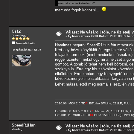
miert akarsz te kátai lenni?
mert oda fogok költözni...
Cs12
Válasz: Ne vásárolj tőle, ne üzletelj v
Fórumfüggő
«
Új hozzászólás #290 Dátum:
2015.03.09 hétfő
Nem elérhető
Hatalmas negatív SpeedR1Hun fórumtársunk
Kért egy bézs könyöklőt és egy fekete váltó
Hozzászólások: 5605
felajánlottam neki (mint mindenki másnak is)
reggel üzentem neki,hogy mi a helyzet a gom
gombot. A gomb jó tehát nem kell bőrözni, d
szoknya is. Erre egy kis szóváltást követően
elküldtem. Erre kaptam egy fernyegető 'ne za
következményeit' felszólítással, tárgyalanná
Lehet mással ettől még normális lesz, én vi
2016.06. MKV 2.0 TD
CI
BiTurbo ST-Line, 211LE, FULL
Ex:2009.08. MKIV 2.0 TD
CI
Titanium-S, 165LE CHIP, A
Ex:2001.11. MKIII 2.0 TD
DI
GHIA,150LE,CHIP(BUNYEK)
SpeedR1Hun
Válasz: Ne vásárolj tőle, ne üzletelj v
Vendég
«
Új hozzászólás #291 Dátum:
2015.04.22 szerd