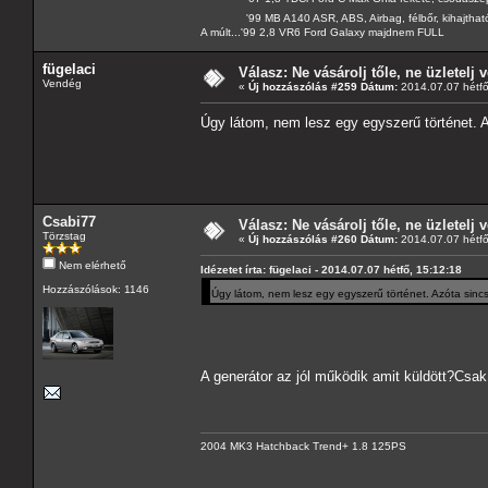
'99 MB A140 ASR, ABS, Airbag, félbőr, kihajtható 
A múlt...'99 2,8 VR6 Ford Galaxy majdnem FULL
fügelaci
Válasz: Ne vásárolj tőle, ne üzletelj v
Vendég
«
Új hozzászólás #259 Dátum:
2014.07.07 hétfő
Úgy látom, nem lesz egy egyszerű történet. A
Csabi77
Válasz: Ne vásárolj tőle, ne üzletelj v
Törzstag
«
Új hozzászólás #260 Dátum:
2014.07.07 hétfő
Nem elérhető
Idézetet írta: fügelaci - 2014.07.07 hétfő, 15:12:18
Hozzászólások: 1146
Úgy látom, nem lesz egy egyszerű történet. Azóta sincs 
A generátor az jól működik amit küldött?Csak
2004 MK3 Hatchback Trend+ 1.8 125PS