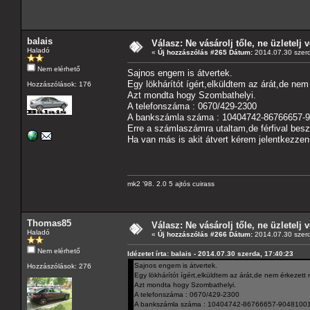
balais
Válasz: Ne vásárolj tőle, ne üzletelj v
Haladó
«
Új hozzászólás #265 Dátum:
2014.07.30 szerd
Nem elérhető
Sajnos engem is átvertek.
Egy lökhárítót ígért,elküldtem az árát,de nem
Hozzászólások: 176
Azt mondta hogy Szombathelyi.
A telefonszáma : 0670/429-2300
A bankszámla száma : 10404742-86766657-
Erre a számlaszámra utaltam,de férfival besz
Ha van más is akit átvert kérem jelentkezzen
mk2 '98. 2.0 5 ajtós cuirass
Thomas85
Válasz: Ne vásárolj tőle, ne üzletelj v
Haladó
«
Új hozzászólás #266 Dátum:
2014.07.30 szerd
Nem elérhető
Idézetet írta: balais - 2014.07.30 szerda, 17:40:23
Sajnos engem is átvertek.
Hozzászólások: 276
Egy lökhárítót ígért,elküldtem az árát,de nem érkezett 
Azt mondta hogy Szombathelyi.
A telefonszáma : 0670/429-2300
A bankszámla száma : 10404742-86766657-90481001