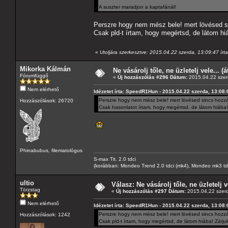
A suszter maradjon a kaptafánál!
Perszre hogy nem mész bele! mert lövésed sin
Csak pld-t írtam, hogy megértsd, de látom hi
«
Utoljára szerkesztve: 2015.04.22 szerda, 13:09:47 í
Mikorka Kálmán
Ne vásárolj tőle, ne üzletelj vele... (
Fórumfüggő
«
Új hozzászólás #296 Dátum:
2015.04.22 szer
Nem elérhető
Idézetet írta: SpeedR1Hun - 2015.04.22 szerda, 13:08:
Perszre hogy nem mész bele! mert lövésed sincs hozzá, 
Hozzászólások: 26720
Csak hasonlatot írtam, hogy megértsd, de látom hiába!
Phinabubus, filematológus
S-max Tit. 2.0 tdci
(korábban: Mondeo Trend 2.0 tdci (mk4), Mondeo mk3 tdci, 
ultio
Válasz: Ne vásárolj tőle, ne üzletelj v
Törzstag
«
Új hozzászólás #297 Dátum:
2015.04.22 szerd
Nem elérhető
Idézetet írta: SpeedR1Hun - 2015.04.22 szerda, 13:08:
Perszre hogy nem mész bele! mert lövésed sincs hozzá, 
Hozzászólások: 1242
Csak pld-t írtam, hogy megértsd, de látom hiába! Zárju