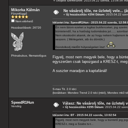
«
Utoljára szerkesztve: 2015.04.22 szerda, 13:04:54 í
Mikorka Kálmán
Ne vásárolj tőle, ne üzletelj vele... (
Fórumfüggő
«
Új hozzászólás #294 Dátum:
2015.04.22 szer
Nem elérhető
Idézetet írta: SpeedR1Hun - 2015.04.22 szerda, 12:58:
Én nem látom ezeket a logikai bukfenceket, jog szeri
Hozzászólások: 26720
büntetendő, ha a hatóság tudomására jut...... azonban 
Nem okoskodni akarok, de az hogy nekem hajlamom lenn
veszem. ( Mérlegelek, stb és döntök.)
Gondolkodj mielőtt hülyeségeket írsz!
Phinabubus, filematológus
Figyelj, most nem megyek bele, hogy a büntet
egyszerűen csak lapozgasd a KRESZ-t, meg a
A suszter maradjon a kaptafánál!
S-max Tit. 2.0 tdci
(korábban: Mondeo Trend 2.0 tdci (mk4), Mondeo mk3 tdci, 
SpeedR1Hun
Válasz: Ne vásárolj tőle, ne üzletelj v
Vendég
«
Új hozzászólás #295 Dátum:
2015.04.22 szerd
Idézetet írta: BT - 2015.04.22 szerda, 13:02:54
Figyelj, most nem megyek bele, hogy a büntető jog jog
KRESZ-t, meg a Szabs tv-t...