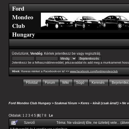
Ford
Mondeo
Club
Hungary
Üdvözlünk,
Vendég
. Kérlek
jelentkezz be
vagy
regisztrálj
.
Jelentkezz be a felhasználóneveddel, jelszavaddal és add meg a munkamenet hoss
Hírek
: Keress minket a Facebook-on is! =>
www.facebook.com/fordmondeoclub
Főoldal
Forum
Wiki
Súgó
Keresés
Bejelentke
Ford Mondeo Club Hungary
>
Szakmai fórum
>
Keres – kínál (csak árral!)
>
Ne v
Oldalak:
1
2
3
4
5
[
6
]
7
8
Le
Szerző
Téma: Ne vásárolj tőle, ne üzletelj vele... (át
0 Felhasználó és 1 vendég van a témában