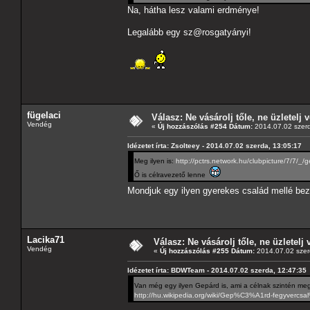
Na, hátha lesz valami erdménye!
Legalább egy sz@rosgatyányi!
fügelaci
Válasz: Ne vásárolj tőle, ne üzletelj v
Vendég
«
Új hozzászólás #254 Dátum:
2014.07.02 szerd
Idézetet írta: Zsolteey - 2014.07.02 szerda, 13:05:17
Meg ilyen is:
http://pctrs.network.hu/clubpicture/7/7/
Ő is célravezető lenne
Mondjuk egy ilyen gyerekes család mellé bez
Lacika71
Válasz: Ne vásárolj tőle, ne üzletelj 
Vendég
«
Új hozzászólás #255 Dátum:
2014.07.02 szer
Idézetet írta: BDWTeam - 2014.07.02 szerda, 12:47:35
Van még egy ilyen Gepárd is, ami a célnak szintén meg
http://hu.wikipedia.org/wiki/Gep%C3%A1rd-fegyverc