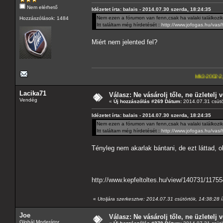
Nem elérhető
Idézetet írta: balais - 2014.07.30 szerda, 18:24:35
Nem ezen a fórumon van fenn,csak ha valaki találkozik 
Hozzászólások: 1484
Itt találtam még hírdetését :
http://www.jofogas.hu/va
Miért nem jelented fel?
Mk3-2002-2,5-V6
---A4-
Lacika71
Válasz: Ne vásárolj tőle, ne üzletelj v
Vendég
«
Új hozzászólás #269 Dátum:
2014.07.31 csütö
Idézetet írta: balais - 2014.07.30 szerda, 18:24:35
Nem ezen a fórumon van fenn,csak ha valaki találkozik 
Itt találtam még hírdetését :
http://www.jofogas.hu/va
Tényleg nem akarlak bántani, de ezt láttad, 
http://www.kepfeltoltes.hu/view/140731/1175
«
Utoljára szerkesztve: 2014.07.31 csütörtök, 14:38:28 í
Joe
Válasz: Ne vásárolj tőle, ne üzletelj v
Globál Moderátor