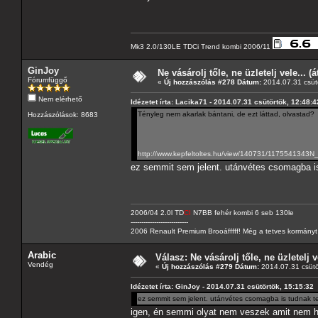
Mk3 2.0/130LE TDCi Trend kombi 2006/11
GinJoy
Ne vásárolj tőle, ne üzletelj vele... (
Fórumfüggő
«
Új hozzászólás #278 Dátum:
2014.07.31 csütö
Nem elérhető
Idézetet írta: Lacika71 - 2014.07.31 csütörtök, 12:48:4
Tényleg nem akarlak bántani, de ezt láttad, olvastad?
Hozzászólások: 8683
http://www.kepfeltoltes.hu/view/140731/1175541343N_
ez semmit sem jelent. utánvétes csomagba i
2006/04 2.0l TD
CI
N7BB fehér kombi 6 seb 130le
---------------------------
2006 Renault Premium Brooáfffff! Még a tetves kormányt s
Arabic
Válasz: Ne vásárolj tőle, ne üzletelj v
Vendég
«
Új hozzászólás #279 Dátum:
2014.07.31 csütö
Idézetet írta: GinJoy - 2014.07.31 csütörtök, 15:15:32
ez semmit sem jelent. utánvétes csomagba is tudnak t
igen, én semmi olyat nem veszek amit nem ho