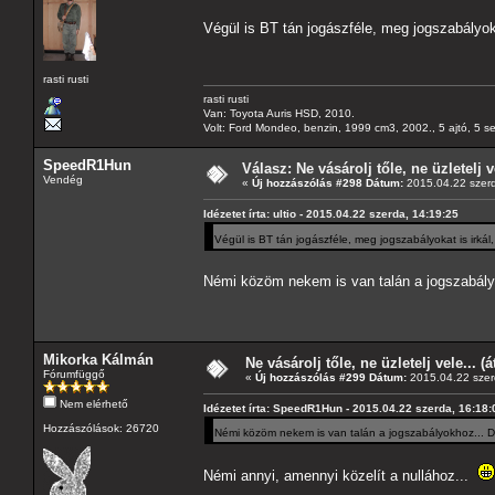
Végül is BT tán jogászféle, meg jogszabályoka
rasti rusti
rasti rusti
Van: Toyota Auris HSD, 2010.
Volt: Ford Mondeo, benzin, 1999 cm3, 2002., 5 ajtó, 5 s
SpeedR1Hun
Válasz: Ne vásárolj tőle, ne üzletelj v
Vendég
«
Új hozzászólás #298 Dátum:
2015.04.22 szerd
Idézetet írta: ultio - 2015.04.22 szerda, 14:19:25
Végül is BT tán jogászféle, meg jogszabályokat is irkál
Némi közöm nekem is van talán a jogszabályok
Mikorka Kálmán
Ne vásárolj tőle, ne üzletelj vele... (
Fórumfüggő
«
Új hozzászólás #299 Dátum:
2015.04.22 szer
Nem elérhető
Idézetet írta: SpeedR1Hun - 2015.04.22 szerda, 16:18:
Hozzászólások: 26720
Némi közöm nekem is van talán a jogszabályokhoz... De 
Némi annyi, amennyi közelít a nullához...