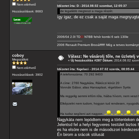
Nem elérhető
Idézetet írta: D - 2014.08.02 szombat, 12:05:37
de legalább megteszi a maga részét.
Hozzászólások: 8683
így igaz, de ez csak a saját maga megnyugt
2006/04 2.0l TD
CI
N7BB fehér kombi 6 seb 130le
---------------------------
2006 Renault Premium Brooáfffff! Még a tetves kormányt s
coboy
Válasz: Ne vásárolj tőle, ne üzletelj v
Megszállott
«
Új hozzászólás #287 Dátum:
2014.08.02 szom
Nem elérhető
Idézetet írta: fügelaci - 2014.07.02 szerda, 08:05:44
A telefonszáma: 70 292 9403
Hozzászólások: 3902
A címe: 2760 Nagykáta, Rákóczi körút 20
Vonnák Gábor, alias Hansaplast, régebben Syrtis
Ma reggelig semmi infóm róla, hiába hívom, nem veszi f
Elképzelni nem tudom, hogyan tud rendesen, nyugodtan al
Ha tudsz segíteni azt nagyon
Nagykáta nem lepödtem meg a törtenteken de
Jelentsd fel a helyi fegyveres testület bizt
es ha elsöre nem is de másodszori kérdezesr
Én birom a srácok stilusát