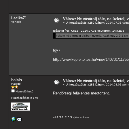
Lacika71
Válasz: Ne vásárolj tőle, ne üzletelj v
Vendég
«
Új hozzászólás #280 Dátum:
2014.07.31 csütö
Idézetet írta: Cs12 - 2014.07.31 csütörtök, 14:42:38
nekem még mindig piciben nyomja, csak egy 2.5*1 cm-e
Így?
http://www.kepfeltoltes.hu/view/140731/1175
balais
Válasz: Ne vásárolj tőle, ne üzletelj v
Haladó
«
Új hozzászólás #281 Dátum:
2014.08.01 pénte
Nem elérhető
Rendőrségi feljelentés megtörtént.
Hozzászólások: 176
mk2 '98. 2.0 5 ajtós cuirass