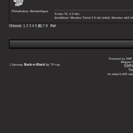
Phinabubus, filematológus
S-max Tit. 2.0 tdci
(korábban: Mondeo Trend 2.0 tdci (mk4), Mondeo mk3 tdci, 
Oldalak:
1
2
3
4
5
[
6
]
7
8
Fel
Powered by SMF 
Magyar f
Back-n-Black
by
|
Sitemap
TP-crip
SMF
Tin
Az oldal 0.405 más