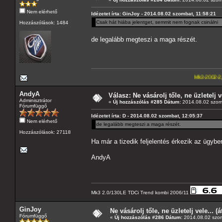
Nem elérhető
Idézetet írta: GinJoy - 2014.08.02 szombat, 11:58:21
Csak hát hiába jelentget, semmit nem fognak csinálni
Hozzászólások: 1484
de legalább megteszi a maga részét.
Mk3-2002-2,5-V6
---A4-
AndyA
Válasz: Ne vásárolj tőle, ne üzletelj v
Adminisztrátor
«
Új hozzászólás #285 Dátum:
2014.08.02 szom
Fórumfüggő
Idézetet írta: D - 2014.08.02 szombat, 12:05:37
Nem elérhető
de legalább megteszi a maga részét.
Hozzászólások: 27118
Ha már a tizedik feljelentés érkezik az ügybe
AndyA
Mk3 2.0/130LE TDCi Trend kombi 2006/11
GinJoy
Ne vásárolj tőle, ne üzletelj vele... (
Fórumfüggő
«
Új hozzászólás #286 Dátum:
2014.08.02 szom