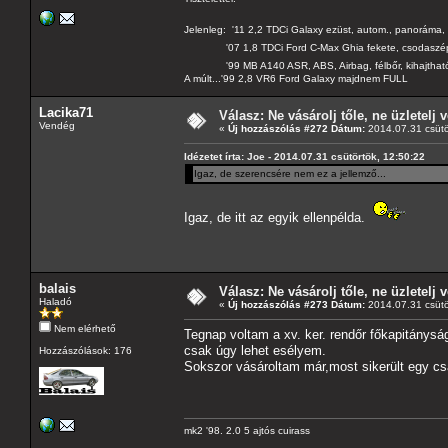
Jelenleg: '11 2,2 TDCi Galaxy ezüst, autom., panoráma, 
'07 1,8 TDCi Ford C-Max Ghia fekete, csodaszé
'99 MB A140 ASR, ABS, Airbag, félbőr, kihajtható 
A múlt...'99 2,8 VR6 Ford Galaxy majdnem FULL
Lacika71
Válasz: Ne vásárolj tőle, ne üzletelj v
Vendég
«
Új hozzászólás #272 Dátum:
2014.07.31 csütö
Idézetet írta: Joe - 2014.07.31 csütörtök, 12:50:22
Igaz, de szerencsére nem ez a jellemző...
Igaz, de itt az egyik ellenpélda.
balais
Válasz: Ne vásárolj tőle, ne üzletelj v
Haladó
«
Új hozzászólás #273 Dátum:
2014.07.31 csütö
Nem elérhető
Tegnap voltam a xv. ker. rendőr főkapitánysá
csak úgy lehet esélyem.
Hozzászólások: 176
Sokszor vásároltam már,most sikerült egy cs
mk2 '98. 2.0 5 ajtós cuirass