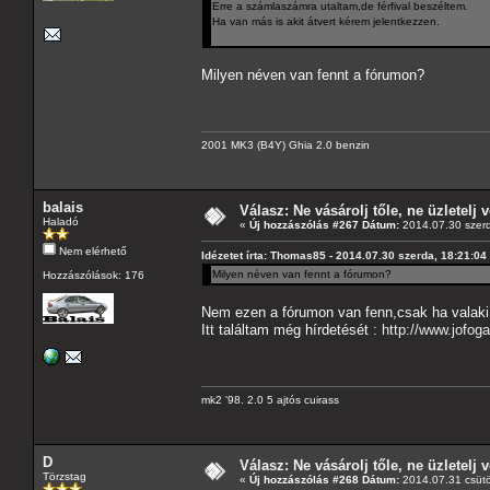
Erre a számlaszámra utaltam,de férfival beszéltem.
Ha van más is akit átvert kérem jelentkezzen.
Milyen néven van fennt a fórumon?
2001 MK3 (B4Y) Ghia 2.0 benzin
balais
Válasz: Ne vásárolj tőle, ne üzletelj v
Haladó
«
Új hozzászólás #267 Dátum:
2014.07.30 szerd
Nem elérhető
Idézetet írta: Thomas85 - 2014.07.30 szerda, 18:21:04
Milyen néven van fennt a fórumon?
Hozzászólások: 176
Nem ezen a fórumon van fenn,csak ha valaki t
Itt találtam még hírdetését :
http://www.jofog
mk2 '98. 2.0 5 ajtós cuirass
D
Válasz: Ne vásárolj tőle, ne üzletelj v
Törzstag
«
Új hozzászólás #268 Dátum:
2014.07.31 csütö