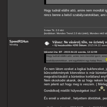
Hogy tudnál elállni attó, amire nem mondtál i
nincs benne a belső szabályzatotokban, ami
S-max Tit. 2.0 tdci
(korábban: Mondeo Trend 2.0 tdci (mk4), Mondeo mk3 tdci, 
SpeedR1Hun
Válasz: Ne vásárolj tőle, ne üzletelj v
Vendég
«
Új hozzászólás #293 Dátum:
2015.04.22 szerd
Idézetet írta: BT - 2015.04.22 szerda, 12:12:59
Hogy tudnál elállni attó, amire nem mondtál igent, aza
szabályzatotokban, ami egyébként egy kalap fhos...
Én nem látom ezeket a logikai bukfenceket, 
bűncselekmények kitervelése is már büntetend
megvalósításától a büntetése korlátlanul enyh
Nem okoskodni akarok, de az hogy nekem haj
nem jelenti azt hogy meg is veszem. ( Mérleg
Gondolkodj mielőtt hülyeségeket írsz!
És ennél a vételnél , helyettem döntöttek, p