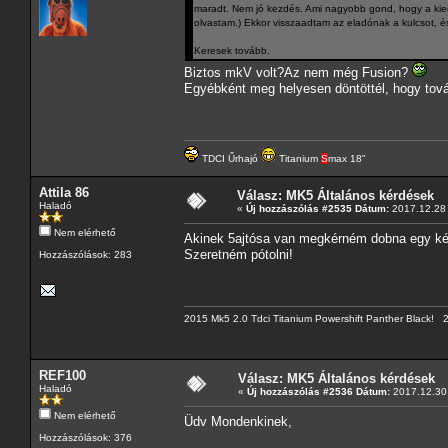
maradt. Nem jó kezdés. Ami nagyobb gond, hogy a kiegye
olvastam.) Ekkor visszaadtam az eladónak a kulcsot, é
Keresek tovább.
Biztos mkV volt?Az nem még Fusion?
Egyébként meg helyesen döntöttél, hogy továb
TDCI Űrhajó
Titanium
S
max 18"
Attila 86
Válasz: MK5 Általános kérdések
Haladó
«
Új hozzászólás #2535 Dátum:
2017.12.28 
Nem elérhető
Akinek 5ajtósa van megkérném dobna egy ké
Szeretném pótolni!
Hozzászólások: 283
2015 Mk5 2.0 Tdci Titanium Powershift Panther Black!
REF100
Válasz: MK5 Általános kérdések
Haladó
«
Új hozzászólás #2536 Dátum:
2017.12.30 
Nem elérhető
Üdv Mondenkinek,
Hozzászólások: 376