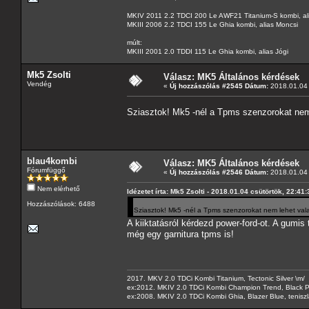
MKIV 2011 2.2 TDCI 200 Le AWF21 Titanium-S kombi, al
MKIII 2006 2.2 TDCI 155 Le Ghia kombi, alias Moncsi
múlt:
MKIII 2001 2.0 TDDI 115 Le Ghia kombi, alias Jógi
Mk5 Zsolti
Válasz: MK5 Általános kérdések
Vendég
«
Új hozzászólás #2545 Dátum:
2018.01.04 
Sziasztok! Mk5 -nél a Tpms szenzorokat nem 
blau4kombi
Válasz: MK5 Általános kérdések
Fórumfüggő
«
Új hozzászólás #2546 Dátum:
2018.01.04 
Nem elérhető
Idézetet írta: Mk5 Zsolti - 2018.01.04 csütörtök, 22:41:
Hozzászólások: 6488
Sziasztok! Mk5 -nél a Tpms szenzorokat nem lehet vala
A kiiktatásról kérdezd power-ford-ot. A gumis t
még egy garnitura tpms is!
2017. MKV 2.0 TDCi Kombi Titanium, Tectonic Silver \m/
ex:2012. MKIV 2.0 TDCi Kombi Champion Trend, Black Pa
ex:2008. MKIV 2.0 TDCi Kombi Ghia, Blazer Blue, tenis