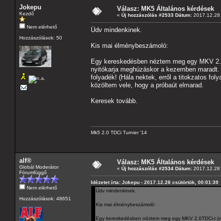
Jokepu
Válasz: MK5 Általános kérdések
Kezdő
«
Új hozzászólás #2533 Dátum:
2017.12.28 
Nem elérhető
Üdv mindenkinek.
Hozzászólások: 50
Kis mai élménybeszámoló:
Egy kereskedésben néztem meg egy MKV 2.0TD
nyitókarja meghúzáskor a kezemben maradt. N
folyadék! (Hála nektek, erről a titokzatos fo
közöltem vele, hogy a próbaút elmarad.
Keresek tovább.
Mk5 2.0 TDCi Turnier '14
alf®
Válasz: MK5 Általános kérdések
Globál Moderátor
«
Új hozzászólás #2534 Dátum:
2017.12.28 
Fórumfüggő
Idézetet írta: Jokepu - 2017.12.28 csütörtök, 00:01:39
Nem elérhető
Üdv mindenkinek.
Hozzászólások: 48651
Kis mai élménybeszámoló:
Egy kereskedésben néztem meg egy MKV 2.0TDCi-t (vás