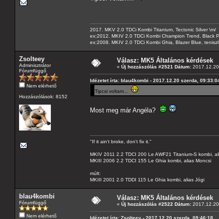
2017. MKV 2.0 TDCi Kombi Titanium, Tectonic Silver \m/
ex:2012. MKIV 2.0 TDCi Kombi Champion Trend, Black Pa
ex:2008. MKIV 2.0 TDCi Kombi Ghia, Blazer Blue, tenis
Zsolteey
Válasz: MK5 Általános kérdések
Adminisztrátor
«
Új hozzászólás #2521 Dátum:
2017.12.20 
Fórumfüggő
Idézetet írta: blau4kombi - 2017.12.20 szerda, 09:33:0
Nem elérhető
Tipcsi voltam...
Hozzászólások: 8152
Most meg már Angéla?
"If it ain't broke, don't fix it."
MKIV 2011 2.2 TDCI 200 Le AWF21 Titanium-S kombi, al
MKIII 2006 2.2 TDCI 155 Le Ghia kombi, alias Moncsi
múlt:
MKIII 2001 2.0 TDDI 115 Le Ghia kombi, alias Jógi
blau4kombi
Válasz: MK5 Általános kérdések
Fórumfüggő
«
Új hozzászólás #2522 Dátum:
2017.12.20 
Nem elérhető
Idézetet írta: Zsolteey - 2017.12.20 szerda, 09:46:18