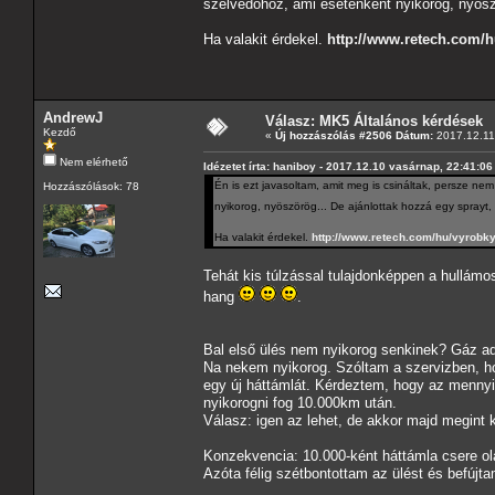
szélvédőhöz, ami esetenként nyikorog, nyösz
Ha valakit érdekel.
http://www.retech.com/h
AndrewJ
Válasz: MK5 Általános kérdések
Kezdő
«
Új hozzászólás #2506 Dátum:
2017.12.11 
Nem elérhető
Idézetet írta: haniboy - 2017.12.10 vasárnap, 22:41:06
Én is ezt javasoltam, amit meg is csináltak, persze n
Hozzászólások: 78
nyikorog, nyöszörög... De ajánlottak hozzá egy sprayt,
Ha valakit érdekel.
http://www.retech.com/hu/vyrobky
Tehát kis túlzással tulajdonképpen a hullámo
hang
.
Bal első ülés nem nyikorog senkinek? Gáz adá
Na nekem nyikorog. Szóltam a szervizben, hog
egy új háttámlát. Kérdeztem, hogy az menny
nyikorogni fog 10.000km után.
Válasz: igen az lehet, de akkor majd megint k
Konzekvencia: 10.000-ként háttámla csere ola
Azóta félig szétbontottam az ülést és befújt