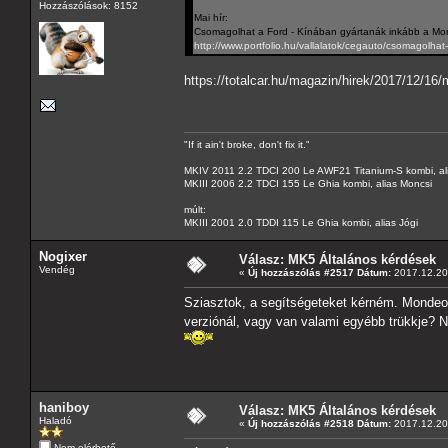
Hozzászólások: 8152
Mai hír:
Csomagolhat a Ford - Kínában gyártanák inkább a Mo
http://www.portfolio.hu/vallalatok/cegauto/csomagolh
https://totalcar.hu/magazin/hirek/2017/12/
"If it ain't broke, don't fix it."
MKIV 2011 2.2 TDCI 200 Le AWF21 Titanium-S kombi, al
MKIII 2006 2.2 TDCI 155 Le Ghia kombi, alias Moncsi
múlt:
MKIII 2001 2.0 TDDI 115 Le Ghia kombi, alias Jógi
Nogixer
Válasz: MK5 Általános kérdések
Vendég
«
Új hozzászólás #2517 Dátum:
2017.12.20 
Sziasztok, a segítségeteket kérném. Mondeo
verziónál, vagy van valami egyébb trükkje? 
haniboy
Válasz: MK5 Általános kérdések
Haladó
«
Új hozzászólás #2518 Dátum:
2017.12.20 
Nem elérhető