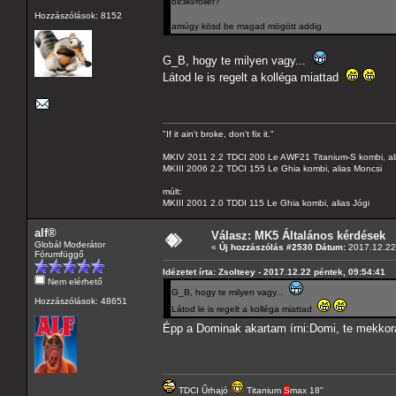
bicilki/roller?
Hozzászólások: 8152
amúgy kösd be magad mögött addig
G_B, hogy te milyen vagy...
Látod le is regelt a kolléga miattad
"If it ain't broke, don't fix it."
MKIV 2011 2.2 TDCI 200 Le AWF21 Titanium-S kombi, al
MKIII 2006 2.2 TDCI 155 Le Ghia kombi, alias Moncsi
múlt:
MKIII 2001 2.0 TDDI 115 Le Ghia kombi, alias Jógi
alf®
Válasz: MK5 Általános kérdések
Globál Moderátor
«
Új hozzászólás #2530 Dátum:
2017.12.22 
Fórumfüggő
Idézetet írta: Zsolteey - 2017.12.22 péntek, 09:54:41
Nem elérhető
G_B, hogy te milyen vagy...
Hozzászólások: 48651
Látod le is regelt a kolléga miattad
Épp a Dominak akartam írni:Domi, te mekkora
TDCI Űrhajó
Titanium
S
max 18"