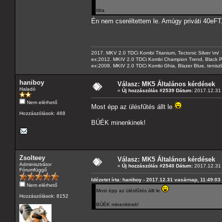
titta
Én nem cseréltettem le. Amúgy priváti 40eF
2017. MKV 2.0 TDCi Kombi Titanium, Tectonic Silver \m/
ex:2012. MKIV 2.0 TDCi Kombi Champion Trend, Black Pa
ex:2008. MKIV 2.0 TDCi Kombi Ghia, Blazer Blue, tenis
haniboy
Válasz: MK5 Általános kérdések
Haladó
«
Új hozzászólás #2539 Dátum:
2017.12.31 
Nem elérhető
Most épp az ülésfűtés állt le
Hozzászólások: 468
BÚÉK minenkinek!
Zsolteey
Válasz: MK5 Általános kérdések
Adminisztrátor
«
Új hozzászólás #2540 Dátum:
2017.12.31 
Fórumfüggő
Idézetet írta: haniboy - 2017.12.31 vasárnap, 11:49:03
Nem elérhető
Most épp az ülésfűtés állt le
Hozzászólások: 8152
BÚÉK minenkinek!