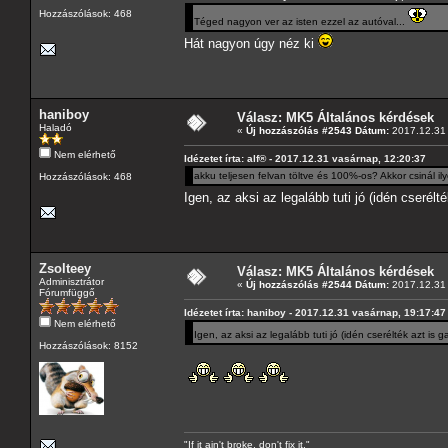
Hozzászólások: 468
Téged nagyon ver az isten ezzel az autóval...
Hát nagyon úgy néz ki
haniboy
Válasz: MK5 Általános kérdések
Haladó
«
Új hozzászólás #2543 Dátum:
2017.12.31 
Nem elérhető
Idézetet írta: alf® - 2017.12.31 vasárnap, 12:20:37
akku teljesen felvan töltve és 100%-os? Akkor csinál i
Hozzászólások: 468
Igen, az aksi az legalább tuti jó (idén cserélt
Zsolteey
Válasz: MK5 Általános kérdések
Adminisztrátor
«
Új hozzászólás #2544 Dátum:
2017.12.31 
Fórumfüggő
Idézetet írta: haniboy - 2017.12.31 vasárnap, 19:17:47
Nem elérhető
Igen, az aksi az legalább tuti jó (idén cserélték azt is 
Hozzászólások: 8152
"If it ain't broke, don't fix it."