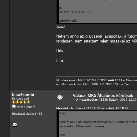
ja
MKV 2.0TDCi (180LE)
üdv.REF100
Szia!
Nekem anno az olajcseret javasoltak, a futom
rendesen, nem ertettem miert maszkal az M0
Udv.
titta
Mondeo kombi MKIV 2013 2.0 TDCI
140
163 Le Titaniu
ex. Mondeo kombi MKIII 2001 2.0 TDCI 132 Le Trend
blau4kombi
Válasz: MK5 Általános kérdések
Fórumfüggő
«
Új hozzászólás #2538 Dátum:
2017.12.30 
Nem elérhető
Idézetet írta: titta - 2017.12.30 szombat, 16:10:42
Szia!
Hozzászólások: 6488
Nekem anno az olajcseret javasoltak, a futomuvet eset
maszkal az M0-as beton reszen.
Udv.