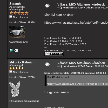
Scratch
Válasz: MK5 Általános kérdések
Adminisztrátor
«
Új hozzászólás #2547 Dátum:
2018.01.06 
Fórumfüggő
Már 4M alatt az áruk:
Nem elérhető
https://www.hasznaltauto.hu/auto/ford/mond
Hozzászólások: 37318
Ford Focus 1.6 16V Trend, 2009
Ford C-Max 2.0 Hybrid SEL, 2013
www.mondeo.hu
Ford Puma 1.0 mHEV Titanium, 2025
---
Ford Mondeo 2.0 16V Ghia, 145LE, 2004
Mikorka Kálmán
Válasz: MK5 Általános kérdések
Fórumfüggő
«
Új hozzászólás #2548 Dátum:
2018.01.06 
Nem elérhető
Idézetet írta: Scratch - 2018.01.06 szombat, 12:06:51
Már 4M alatt az áruk:
Hozzászólások: 26720
https://www.hasznaltauto.hu/auto/ford/mondeo/ford_
Ez gyorsan megy
Phinabubus, filematológus
S-max Tit. 2.0 tdci