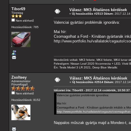
Tibor69
Válasz: MK5 Általános kérdések
Törzstag
«
Új hozzászólás #2513 Dátum:
2017.12.14 
Nem elérhető
Valenciai gyártási problémák ignorálva:
Hozzászólások: 785
Mai hír:
Csomagolhat a Ford - Kínában gyártanák ink
http://www.portfolio.hu/vallalatok/cegauto/
Mondeóink voltak: MK3 fekete, MK4 fekete, MK4 lunar sk
Feleségem: Nissan Leaf 2020 N-connecta + LED, Vivid 
Én: Tesla Model 3 LR 2021, Deep Blue Metallic
Zsolteey
Válasz: MK5 Általános kérdések
Adminisztrátor
«
Új hozzászólás #2514 Dátum:
2017.12.14 
Fórumfüggő
Idézetet írta: Tibor69 - 2017.12.14 csütörtök, 10:50:37
Nem elérhető
Valenciai gyártási problémák ignorálva:
Hozzászólások: 8152
Mai hír:
Csomagolhat a Ford - Kínában gyártanák inkább a Mo
http://www.portfolio.hu/vallalatok/cegauto/csomagolh
Nappalos műszak gyártja majd a Mondeo-t, a