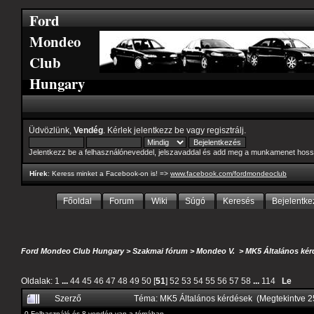
Ford
Mondeo
Club
Hungary
Üdvözlünk,
Vendég
. Kérlek
jelentkezz be
vagy
regisztrálj
.
Jelentkezz be a felhasználóneveddel, jelszavaddal és add meg a munkamenet hoss
Hírek
: Keress minket a Facebook-on is! =>
www.facebook.com/fordmondeoclub
Főoldal
Forum
Wiki
Súgó
Keresés
Bejelentke
Ford Mondeo Club Hungary
>
Szakmai fórum
>
Mondeo V.
>
MK5 Általános kér
Oldalak:
1
...
44
45
46
47
48
49
50
[
51
]
52
53
54
55
56
57
58
...
114
Le
Szerző
Téma: MK5 Általános kérdések (Megtekintve 
0 Felhasználó és 8 vendég van a témában