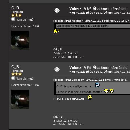
G_B
Válasz: MK5 Általános kérdések
Törzstag
«
Új hozzászólás #2531 Dátum:
2017.12.22 
Nem elérhető
Idézetet írta: Nogixer - 2017.12.21 csütörtök, 23:18:27
Szerintem ne ragozzuk túl. Szép estét!
Hozzászólások: 1162
üdv, B
S-Max '12 2.0 tdci
ex: S-Max '06 1.8 tdci
G_B
Válasz: MK5 Általános kérdések
Törzstag
«
Új hozzászólás #2532 Dátum:
2017.12.22 
Nem elérhető
Idézetet írta: Zsolteey - 2017.12.22 péntek, 09:54:41
Hozzászólások: 1162
G_B, hogy te milyen vagy...
Látod le is regelt a kolléga miattad
mégis van gikszer
üdv, B
S-Max '12 2.0 tdci
ex: S-Max '06 1.8 tdci