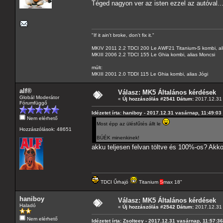
Téged nagyon ver az isten ezzel az autóval..
"If it ain't broke, don't fix it."
MKIV 2011 2.2 TDCI 200 Le AWF21 Titanium-S kombi, al
MKIII 2006 2.2 TDCI 155 Le Ghia kombi, alias Moncsi
múlt:
MKIII 2001 2.0 TDDI 115 Le Ghia kombi, alias Jógi
alf®
Válasz: MK5 Általános kérdések
Globál Moderátor
«
Új hozzászólás #2541 Dátum:
2017.12.31 
Fórumfüggő
Idézetet írta: haniboy - 2017.12.31 vasárnap, 11:49:03
Nem elérhető
Most épp az ülésfűtés állt le
Hozzászólások: 48651
BÚÉK minenkinek!
akku teljesen felvan töltve és 100%-os? Akko
TDCI Űrhajó
Titanium
S
max 18"
haniboy
Válasz: MK5 Általános kérdések
Haladó
«
Új hozzászólás #2542 Dátum:
2017.12.31 
Nem elérhető
Idézetet írta: Zsolteey - 2017.12.31 vasárnap, 11:57:36