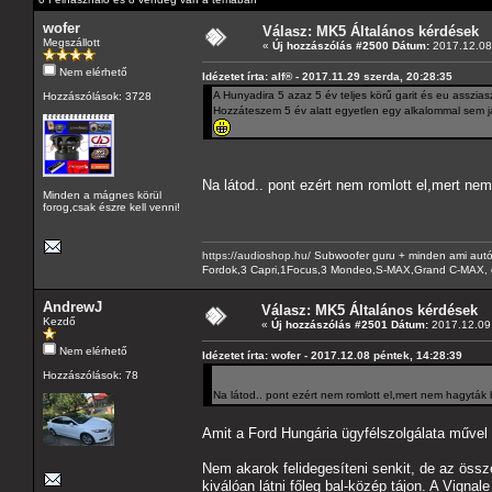
wofer
Válasz: MK5 Általános kérdések
Megszállott
«
Új hozzászólás #2500 Dátum:
2017.12.08 
Nem elérhető
Idézetet írta: alf® - 2017.11.29 szerda, 20:28:35
A Hunyadira 5 azaz 5 év teljes körű garit és eu asszias
Hozzászólások: 3728
Hozzáteszem 5 év alatt egyetlen egy alkalommal sem jár
Na látod.. pont ezért nem romlott el,mert ne
Minden a mágnes körül
forog,csak észre kell venni!
https://audioshop.hu/
Subwoofer guru + minden ami autóh
Fordok,3 Capri,1Focus,3 Mondeo,S-MAX,Grand C-MAX, 
AndrewJ
Válasz: MK5 Általános kérdések
Kezdő
«
Új hozzászólás #2501 Dátum:
2017.12.09 
Nem elérhető
Idézetet írta: wofer - 2017.12.08 péntek, 14:28:39
Hozzászólások: 78
Na látod.. pont ezért nem romlott el,mert nem hagyták
Amit a Ford Hungária ügyfélszolgálata művel 
Nem akarok felidegesíteni senkit, de az öss
kiválóan látni főleg bal-közép tájon. A Vignal