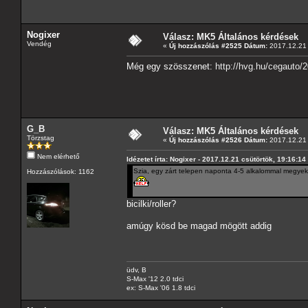
Nogixer
Válasz: MK5 Általános kérdések
Vendég
«
Új hozzászólás #2525 Dátum:
2017.12.21 
Még egy szösszenet:
http://hvg.hu/cegauto
G_B
Válasz: MK5 Általános kérdések
Törzstag
«
Új hozzászólás #2526 Dátum:
2017.12.21 
Nem elérhető
Idézetet írta: Nogixer - 2017.12.21 csütörtök, 19:16:14
Szia, egy zárt telepen naponta 4-5 alkalommal megyek 
Hozzászólások: 1162
bicilki/roller?
amúgy kösd be magad mögött addig
üdv, B
S-Max '12 2.0 tdci
ex: S-Max '06 1.8 tdci