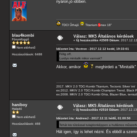
nyáron,jó időben.
TDCI Űrhajó
Titanium
S
max 18"
blau4kombi
Válasz: MK5 Általános kérdések
Fórumfüggő
«
Új hozzászólás #2509 Dátum:
2017.12.12
Nem elérhető
Idézetet írta: Vectron - 2017.12.12 kedd, 19:33:01
Félig off,
Hozzászólások: 6488
Lurdys minitalik mikor vannak?
Akkor, amikor
meghirdeti a "Minitalik
2017. MKV 2.0 TDCi Kombi Titanium, Tectonic Silver \m/
ex:2012. MKIV 2.0 TDCi Kombi Champion Trend, Black Pa
ex:2008. MKIV 2.0 TDCi Kombi Ghia, Blazer Blue, tenis
haniboy
Válasz: MK5 Általános kérdések
Haladó
«
Új hozzászólás #2510 Dátum:
2017.12.13 
Nem elérhető
Idézetet írta: AndrewJ - 2017.12.11 hétfő, 01:00:50
Hozzászólások: 468
Tehát kis túlzással tulajdonképpen a hullámos műszerf
Hát igen, így is lehet nézni. És ebből a sz