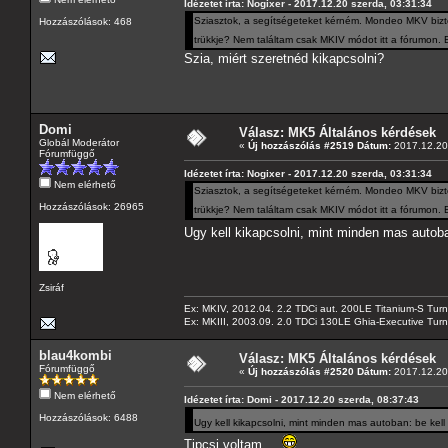
Idézetet írta: Nogixer - 2017.12.20 szerda, 03:31:34
Sziasztok, a segítségeteket kérném. Mondeo MKV bizto
Hozzászólások: 468
trükkje? Nem találtam csak MKIV módot itt a fórumon. E
Szia, miért szeretnéd kikapcsolni?
Domi
Válasz: MK5 Általános kérdések
Globál Moderátor
«
Új hozzászólás #2519 Dátum:
2017.12.20 
Fórumfüggő
Idézetet írta: Nogixer - 2017.12.20 szerda, 03:31:34
Nem elérhető
Sziasztok, a segítségeteket kérném. Mondeo MKV bizto
Hozzászólások: 26965
trükkje? Nem találtam csak MKIV módot itt a fórumon. E
Ugy kell kikapcsolni, mint minden mas autob
Zsiráf
Ex: MKIV, 2012.04. 2.2 TDCi aut. 200LE Titanium-S Turn
Ex: MKIII, 2003.09. 2.0 TDCi 130LE Ghia-Executive Turni
blau4kombi
Válasz: MK5 Általános kérdések
Fórumfüggő
«
Új hozzászólás #2520 Dátum:
2017.12.20 
Nem elérhető
Idézetet írta: Domi - 2017.12.20 szerda, 08:37:43
Hozzászólások: 6488
Ugy kell kikapcsolni, mint minden mas autoban: be kel
Tipcsi voltam...