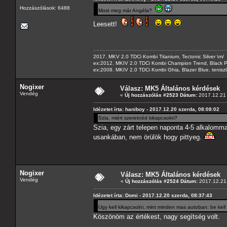
Hozzászólások: 6488
Most meg már Angéla?
Leesett!
2017. MKV 2.0 TDCi Kombi Titanium, Tectonic Silver \m/
ex:2012. MKIV 2.0 TDCi Kombi Champion Trend, Black Pa
ex:2008. MKIV 2.0 TDCi Kombi Ghia, Blazer Blue, tenis
Nogixer
Válasz: MK5 Általános kérdések
Vendég
«
Új hozzászólás #2523 Dátum:
2017.12.21 
Idézetet írta: haniboy - 2017.12.20 szerda, 08:08:02
Szia, miért szeretnéd kikapcsolni?
Szia, egy zárt telepen naponta 4-5 alkalomma
usankában, nem örülök hogy pittyeg.
Nogixer
Válasz: MK5 Általános kérdések
Vendég
«
Új hozzászólás #2524 Dátum:
2017.12.21 
Idézetet írta: Domi - 2017.12.20 szerda, 08:37:43
Ugy kell kikapcsolni, mint minden mas autoban: be kel
Köszönöm az értékest, nagy segítség volt.