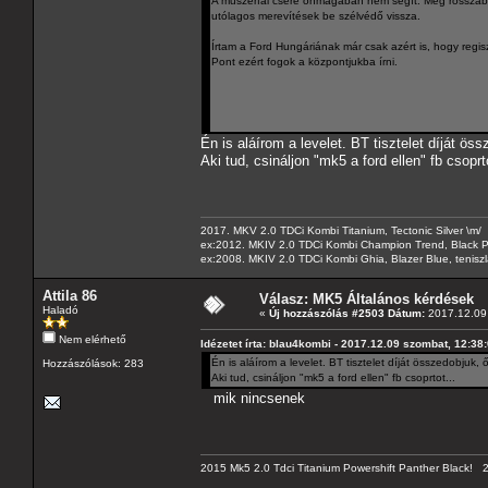
A műszerfal csere önmagában nem segít. Még rosszabb l
utólagos merevítések be szélvédő vissza.
Írtam a Ford Hungáriának már csak azért is, hogy regis
Pont ezért fogok a központjukba írni.
Én is aláírom a levelet. BT tisztelet díját ös
Aki tud, csináljon "mk5 a ford ellen" fb csoprto
2017. MKV 2.0 TDCi Kombi Titanium, Tectonic Silver \m/
ex:2012. MKIV 2.0 TDCi Kombi Champion Trend, Black Pa
ex:2008. MKIV 2.0 TDCi Kombi Ghia, Blazer Blue, tenis
Attila 86
Válasz: MK5 Általános kérdések
Haladó
«
Új hozzászólás #2503 Dátum:
2017.12.09 
Nem elérhető
Idézetet írta: blau4kombi - 2017.12.09 szombat, 12:38
Én is aláírom a levelet. BT tisztelet díját összedobjuk,
Hozzászólások: 283
Aki tud, csináljon "mk5 a ford ellen" fb csoprtot...
mik nincsenek
2015 Mk5 2.0 Tdci Titanium Powershift Panther Black!