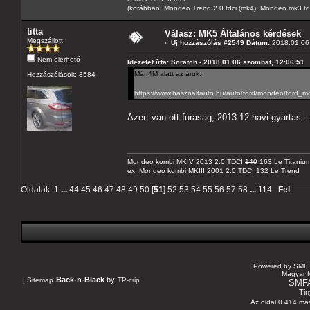
(korábban: Mondeo Trend 2.0 tdci (mk4), Mondeo mk3 tdci, 
titta
Válasz: MK5 Általános kérdések
Megszállott
«
Új hozzászólás #2549 Dátum:
2018.01.06 
Nem elérhető
Idézetet írta: Scratch - 2018.01.06 szombat, 12:06:51
Már 4M alatt az áruk:
Hozzászólások: 3584
https://www.hasznaltauto.hu/auto/ford/mondeo/ford_
Azert van ott furasag, 2013.12 havi gyartas...
Mondeo kombi MKIV 2013 2.0 TDCI
140
163 Le Titaniu
ex. Mondeo kombi MKIII 2001 2.0 TDCI 132 Le Trend
Oldalak:
1
...
44
45
46
47
48
49
50
[
51
]
52
53
54
55
56
57
58
...
114
Fel
Powered by SMF 
Magyar f
Back-n-Black
by
|
Sitemap
TP-crip
SMF
Tin
Az oldal 0.414 más