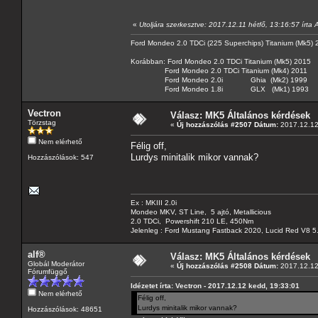
«
Utoljára szerkesztve: 2017.12.11 hétfő, 13:16:57 írta
Ford Mondeo 2.0 TDCi (225 Superchips) Titanium (Mk5)
Korábban: Ford Mondeo 2.0 TDCi Titanium (Mk5) 2015
Ford Mondeo 2.0 TDCi Titanium (Mk4) 2011
Ford Mondeo 2.0i Ghia (Mk2) 1999
Ford Mondeo 1.8i GLX (Mk1) 1993
Vectron
Válasz: MK5 Általános kérdések
Törzstag
«
Új hozzászólás #2507 Dátum:
2017.12.12
Nem elérhető
Félig off,
Lurdys minitalik mikor vannak?
Hozzászólások: 547
Ex : MKIII 2.0i
Mondeo MKV, ST Line, 5 ajtó, Metallicious
2.0 TDCi, Powershift 210 LE, 450Nm
Jelenleg : Ford Mustang Fastback 2020, Lucid Red V8 5
alf®
Válasz: MK5 Általános kérdések
Globál Moderátor
«
Új hozzászólás #2508 Dátum:
2017.12.12
Fórumfüggő
Idézetet írta: Vectron - 2017.12.12 kedd, 19:33:01
Nem elérhető
Félig off,
Lurdys minitalik mikor vannak?
Hozzászólások: 48651