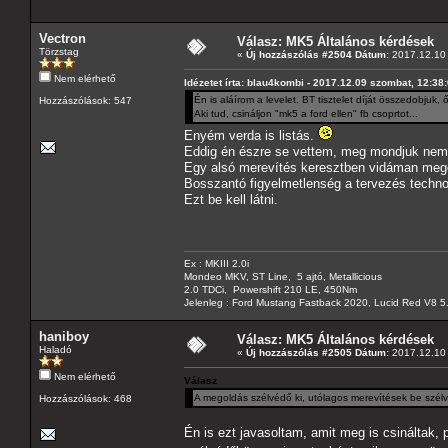
Vectron
Válasz: MK5 Általános kérdések
Törzstag
«
Új hozzászólás #2504 Dátum:
2017.12.10 
Nem elérhető
Idézetet írta: blau4kombi - 2017.12.09 szombat, 12:38
Én is aláírom a levelet. BT tisztelet díját összedobjuk,
Hozzászólások: 547
Aki tud, csináljon "mk5 a ford ellen" fb csoprtot...
Enyém verda is listás.
Eddig én észre se vettem, meg mondjuk nem 
Egy alsó merevítés keresztben vidáman mego
Bosszantó figyelmetlenség a tervezés technol
Ezt be kell látni.
Ex : MKIII 2.0i
Mondeo MKV, ST Line, 5 ajtó, Metallicious
2.0 TDCi, Powershift 210 LE, 450Nm
Jelenleg : Ford Mustang Fastback 2020, Lucid Red V8 5
haniboy
Válasz: MK5 Általános kérdések
Haladó
«
Új hozzászólás #2505 Dátum:
2017.12.10 
Nem elérhető
Válasz
A megoldás szélvédő ki, utólagos merevítések be szélv
Hozzászólások: 468
Én is ezt javasoltam, amit meg is csináltak,