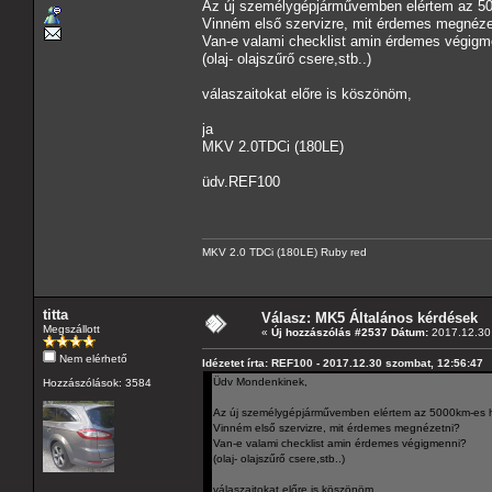
Az új személygépjárművemben elértem az 50
Vinném első szervizre, mit érdemes megnéze
Van-e valami checklist amin érdemes végigm
(olaj- olajszűrő csere,stb..)
válaszaitokat előre is köszönöm,
ja
MKV 2.0TDCi (180LE)
üdv.REF100
MKV 2.0 TDCi (180LE) Ruby red
titta
Válasz: MK5 Általános kérdések
Megszállott
«
Új hozzászólás #2537 Dátum:
2017.12.30 
Nem elérhető
Idézetet írta: REF100 - 2017.12.30 szombat, 12:56:47
Üdv Mondenkinek,
Hozzászólások: 3584
Az új személygépjárművemben elértem az 5000km-es h
Vinném első szervizre, mit érdemes megnézetni?
Van-e valami checklist amin érdemes végigmenni?
(olaj- olajszűrő csere,stb..)
válaszaitokat előre is köszönöm,