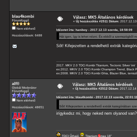
blau4kombi
Válasz: MK5 Általános kérdések
Fórumfüggő
«
Új hozzászólás #2511 Dátum:
2017.12.13 
Nem elérhető
Idézetet írta: haniboy - 2017.12.13 szerda, 18:58:09
Hozzászólások: 6488
Hát igen, így is lehet nézni. És ebből a szemszögből 
Sőt! Kifejezetten a rendelhető extrák kategór
2017. MKV 2.0 TDCi Kombi Titanium, Tectonic Silver \m/
ex:2012. MKIV 2.0 TDCi Kombi Champion Trend, Black Pa
ex:2008. MKIV 2.0 TDCi Kombi Ghia, Blazer Blue, tenis
alf®
Válasz: MK5 Általános kérdések
Globál Moderátor
«
Új hozzászólás #2512 Dátum:
2017.12.14 
Fórumfüggő
Idézetet írta: blau4kombi - 2017.12.13 szerda, 22:01:1
Nem elérhető
Sőt! Kifejezetten a rendelhető extrák kategóriában sze
Hozzászólások: 48651
irígykedsz mi, hogy neked nem olyanod van
TDCI Űrhajó
Titanium
S
max 18"