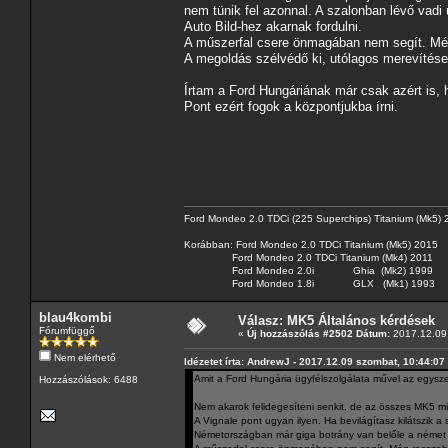
nem tünik fel azonnal. A szalonban lévő vad
Auto Bild-hez akarnak fordulni.
A műszerfal csere önmagában nem segít. Még 
A megoldás szélvédő ki, utólagos merevítése
Írtam a Ford Hungáriának már csak azért is, 
Pont ezért fogok a központjukba írni.
Ford Mondeo 2.0 TDCi (225 Superchips) Titanium (Mk5)
Korábban: Ford Mondeo 2.0 TDCi Titanium (Mk5) 2015
Ford Mondeo 2.0 TDCi Titanium (Mk4) 2011
Ford Mondeo 2.0i Ghia (Mk2) 1999
Ford Mondeo 1.8i GLX (Mk1) 1993
blau4kombi
Válasz: MK5 Általános kérdések
Fórumfüggő
«
Új hozzászólás #2502 Dátum:
2017.12.09 
Nem elérhető
Idézetet írta: AndrewJ - 2017.12.09 szombat, 10:44:07
Amit a Ford Hungária ügyfélszolgálata művel az egysze
Hozzászólások: 6488
Nem akarok felidegesíteni senkit, de az összes MK5 müs
A Vignale pont ugyan ilyen. Ha bevilágítasz kilátszik a 
Németországban már giga botrány van belőle a német 