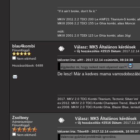
"If it ain't broke, don't fix it."
MKIV 2011 2.2 TDCI 200 Le AWF21 Titanium-S kombi, al
MKIII 2006 2.2 TDCI 155 Le Ghia kombi, alias Moncsi
múlt:
MKIII 2001 2.0 TDDI 115 Le Ghia kombi, alias Jógi
blau4kombi
Válasz: MK5 Általános kérdések
Fórumfüggő
«
Új hozzászólás #2515 Dátum:
2017.12.14 
Nem elérhető
Idézetet írta: alf® - 2017.12.14 csütörtök, 08:24:38
Hozzászólások: 6488
irígykedsz mi, hogy neked nem olyanod van?!
De lesz! Már a kedves mama varrosdobozábó
2017. MKV 2.0 TDCi Kombi Titanium, Tectonic Silver \m/
ex:2012. MKIV 2.0 TDCi Kombi Champion Trend, Black Pa
ex:2008. MKIV 2.0 TDCi Kombi Ghia, Blazer Blue, tenis
Zsolteey
Válasz: MK5 Általános kérdések
Adminisztrátor
«
Új hozzászólás #2516 Dátum:
2017.12.18 
Fórumfüggő
Idézetet írta: Tibor69 - 2017.12.14 csütörtök, 10:50:37
Nem elérhető
Valenciai gyártási problémák ignorálva: