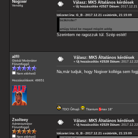
Nogixer
Válasz: MK5 Általános kérdések
Vendég
«
Új hozzászólás #2527 Dátum:
2017.12.21 
Idézetet írta: G_B - 2017.12.21 csütörtök, 21:15:09
bicilki/roller?
amúgy kösd be magad mögött addig
Szerintem ne ragozzuk túl. Szép estét!
alf®
Válasz: MK5 Általános kérdések
Globál Moderátor
«
Új hozzászólás #2528 Dátum:
2017.12.22 
Fórumfüggő
Na,már tudjuk, hogy Nogixer kolléga sem fog
Nem elérhető
Hozzászólások: 48651
TDCI Űrhajó
Titanium
S
max 18"
Zsolteey
Válasz: MK5 Általános kérdések
Adminisztrátor
«
Új hozzászólás #2529 Dátum:
2017.12.22 
Fórumfüggő
Idézetet írta: G_B - 2017.12.21 csütörtök, 21:15:09
Nem elérhető