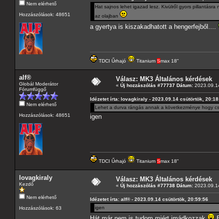
Nem elérhető
Hat sajnos lehet igazad lesz. Kivülről gyors pillantásr
Hozzászólások: 48651
az olajban
a gyertya is kiszakadhatott a hengerfejből....
TDCI Űrhajó
Titanium
S
max 18"
alf®
Válasz: MK3 Általános kérdések
Globál Moderátor
«
Új hozzászólás #77737 Dátum:
2023.09.14
Fórumfüggő
Idézetet írta: lovagkiraly - 2023.09.14 csütörtök, 20:18
Nem elérhető
Lehet a durva rángás annak a következménye hogy csak
Hozzászólások: 48651
igen
TDCI Űrhajó
Titanium
S
max 18"
lovagkiraly
Válasz: MK3 Általános kérdések
Kezdő
«
Új hozzászólás #77738 Dátum:
2023.09.14
Nem elérhető
Idézetet írta: alf® - 2023.09.14 csütörtök, 20:59:56
igen
Hozzászólások: 63
Hát már nem is tudom miért imádkozzak
E