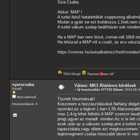
Szia Csaba.
Akkor: MAP !
A turbó felső határértékét csipptuning alkalm
Miután a gyári sw ezt korlátozza 1,5nél,nem
A turbó vákum szelep beállításán sok minden
Ha a MAP ban nem bízol, comax-nál 10től indu
Ha lehúzod a MAP-ról a csatit, az ecu vészü
https://cromax.hu/autoalkatresz/ford/mond
TDCI Űrhajó
Titanium
S
max 18"
nyerscsaba
Válasz: MK3 Általános kérdések
Kezdő
«
Új hozzászólás #77722 Dátum:
2023.08.30
Nem elérhető
Tisztelt fórumtársak!
Koszonom a hozzászólásokat.Nehány dolgot po
Hozzászólások: 9
nyomást,ez a legkori 1 bar+1,55.Alacsonyabb 
max.1,4-ig lehet feltolni.A MAP szenzor tavaly
progi,ugyan az maradt minden.Az is le lett c
ezek után az a vákuum szelep,ami a turbót 
tapasztalata,vagy otlete azt megkoszonnem.T
legtomegmeró csatija hosszabb távon ki van