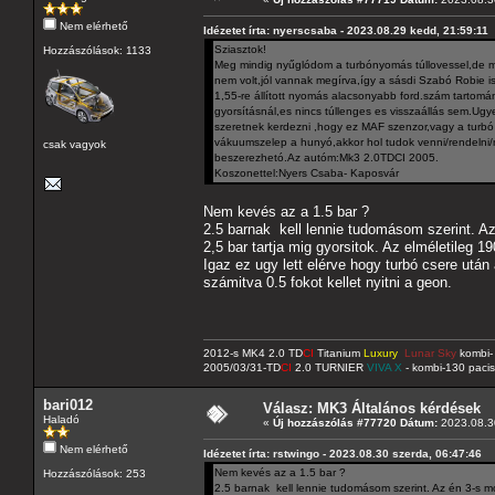
Nem elérhető
Idézetet írta: nyerscsaba - 2023.08.29 kedd, 21:59:11
Sziasztok!
Hozzászólások: 1133
Meg mindig nyűglódom a turbónyomás túllovessel,de m
nem volt,jól vannak megírva,így a sásdi Szabó Robie is
1,55-re állított nyomás alacsonyabb ford.szám tartomány
gyorsításnál,es nincs túllenges es visszaállás sem.Ugy
szeretnek kerdezni ,hogy ez MAF szenzor,vagy a turbó 
vákuumszelep a hunyó,akkor hol tudok venni/rendelni/
csak vagyok
beszerezhetó.Az autóm:Mk3 2.0TDCI 2005.
Koszonettel:Nyers Csaba- Kaposvár
Nem kevés az a 1.5 bar ?
2.5 barnak kell lennie tudomásom szerint. Az
2,5 bar tartja mig gyorsitok. Az elméletileg
Igaz ez ugy lett elérve hogy turbó csere után 
számitva 0.5 fokot kellet nyitni a geon.
2012-s MK4 2.0 TD
CI
Titanium
Luxury
Lunar Sky
kombi- 
2005/03/31-TD
CI
2.0 TURNIER
VIVA X
- kombi-130 pacis
bari012
Válasz: MK3 Általános kérdések
Haladó
«
Új hozzászólás #77720 Dátum:
2023.08.30
Nem elérhető
Idézetet írta: rstwingo - 2023.08.30 szerda, 06:47:46
Nem kevés az a 1.5 bar ?
Hozzászólások: 253
2.5 barnak kell lennie tudomásom szerint. Az én 3-s mo