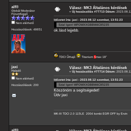
alf®
Válasz: MK3 Általános kérdések
Globál Moderátor
«
Új hozzászólás #77713 Dátum:
2023.08.12
Fórumfüggő
Idézetet írta: jaxi - 2023.08.12 szombat, 13:51:23
Nem elérhető
Szia! Igen! WFOWXXGBBW4C85235
Hozzászólások: 48651
ok.lásd lejjebb.
TDCI Űrhajó
Titanium
S
max 18"
jaxi
Válasz: MK3 Általános kérdések
Haladó
«
Új hozzászólás #77714 Dátum:
2023.08.12
Nem elérhető
Idézetet írta: jaxi - 2023.08.12 szombat, 13:51:23
Szia! Igen! WFOWXXGBBW4C85235
Hozzászólások: 200
Köszönöm a segítségedet!
Üdv:jaxi
MK-III TDCI 2.0 115LE 2004 kombi EGR OFF by Ervin
alf®