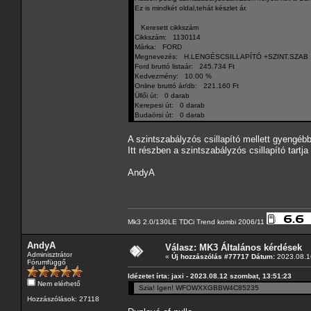
Ez is mindkét oldal,tehát készlet ár.
Keresett cikkszám
Cikkszám: 1130114
Márka: FORD
Megnevezés: H.LENGÉSCSILLAPÍTÓ +SZINT.SZAB
Ford bruttó listaár: 245.734 Ft
Kedvezmény: 10.00 %
Online bruttó ár/db: 221.160 Ft
Üllői út: 0 darab
Kerepesi út: 0 darab
Budaörsi út: 0 darab
A szintszabályzós csillapító mellett gyengébb
Itt részben a szintszabályzós csillapító tartj
AndyA
Mk3 2.0/130LE TDCi Trend kombi 2006/11
AndyA
Válasz: MK3 Általános kérdések
Adminisztrátor
«
Új hozzászólás #77717 Dátum:
2023.08.16
Fórumfüggő
Idézetet írta: jaxi - 2023.08.12 szombat, 13:51:23
Nem elérhető
Szia! Igen! WFOWXXGBBW4C85235
Hozzászólások: 27118