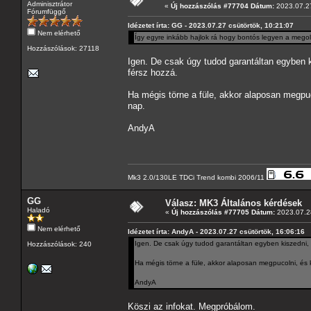
Adminisztrátor
«
Új hozzászólás #77704 Dátum:
2023.07.27
Fórumfüggő
Idézetet írta: GG - 2023.07.27 csütörtök, 10:21:07
Nem elérhető
Így egyre inkább hajlok rá hogy bontós legyen a megold
Hozzászólások: 27118
Igen. De csak úgy tudod garantáltan egyben 
férsz hozzá.
Ha mégis törne a füle, akkor alaposan megpuco
nap.
AndyA
Mk3 2.0/130LE TDCi Trend kombi 2006/11
GG
Válasz: MK3 Általános kérdések
Haladó
«
Új hozzászólás #77705 Dátum:
2023.07.28
Nem elérhető
Idézetet írta: AndyA - 2023.07.27 csütörtök, 16:06:16
Igen. De csak úgy tudod garantáltan egyben kiszedni, 
Hozzászólások: 240
Ha mégis törne a füle, akkor alaposan megpucolni, és k
AndyA
Köszi az infokat. Megpróbálom.