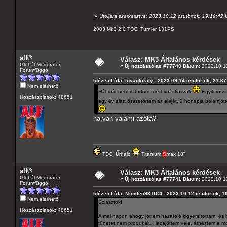
«
Utoljára szerkesztve: 2023.10.12 csütörtök, 19:19:42
2003 Mk3 2.0 TDCI Turnier 131PS
alf®
Válasz: MK3 Általános kérdések
Globál Moderátor
«
Új hozzászólás #77740 Dátum:
2023.10.12
Fórumfüggő
Idézetet írta: lovagkiraly - 2023.09.14 csütörtök, 21:37
Nem elérhető
Hát már nem is tudom miért imádkozzak
Egyik ross
Hozzászólások: 48651
egy év alatt összetörtem az elejét, 2 honapja belémjöt
na,van valami azóta?
TDCI Űrhajó
Titanium
S
max 18"
alf®
Válasz: MK3 Általános kérdések
Globál Moderátor
«
Új hozzászólás #77741 Dátum:
2023.10.12
Fórumfüggő
Idézetet írta: Mondeo93TDCI - 2023.10.12 csütörtök, 1
Nem elérhető
Sziasztok!
Hozzászólások: 48651
A mai napon ahogy jöttem hazafelé kigyorsítottam, és 
tünetet nem produkált. Hazajöttem vele, átnéztem a mo