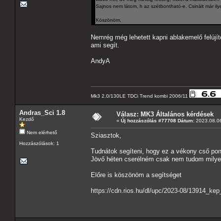
Sajnos nem látom, h az szétbontható-e. Csinált már il
Köszönöm,
Nemrég még lehetett kapni ablakemelő felújító
ami segít.
AndyA
Mk3 2.0/130LE TDCi Trend kombi 2006/11
Andras_Sci 1.8
Válasz: MK3 Általános kérdések
Kezdő
«
Új hozzászólás #77708 Dátum:
2023.08.06
Nem elérhető
Sziasztok,
Hozzászólások: 1
Tudnátok segíteni, hogy ez a vékony cső po
Jövő héten cserélném csak nem tudom milyen 
Előre is köszönöm a segítséget
https://cdn.rios.hu/dl/upc/2023-08/13914_kep