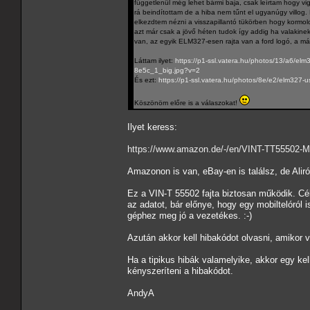
függetlenül még lehet bármi baja, csak leírtam hogy v
rá beindítottam de a hiba nem tűnt el ugyanúgy villog
elkezdtem nézni a visszapillantó tükörben hogy kormolo
azt már csak a jövő héten tudok így addig ha valakinek 
van, az egyik ELM327-esen rajta van a ford logó, a m
Láttam ilyet:
https://p1-ssl.vatera.hu/photos/13/a6/el
8e5c_1_big.jpg?v=2
És ezt:
https://p1-ssl.vatera.hu/photos/8e/e2/elm327
Köszönöm előre is a válaszokat!
Ilyet keress:
https://www.amazon.de/-/en/VINT-TT55502-
Amazonon is van, eBay-en is találsz, de Aliról
Ez a VIN-T 55502 fajta biztosan működik. Cé
az adatot, bár előnye, hogy egy mobiltelóról
géphez meg jó a vezetékes. :-)
Azután akkor kell hibakódot olvasni, amikor v
Ha a tipikus hibák valamelyike, akkor egy ke
kényszeríteni a hibakódot.
AndyA