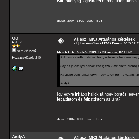
Bár műanyag fogaskereket még talán tudnék 
diesel, 2004, 130le, 6seb., B5Y
GG
Válasz: MK3 Általános kérdések
Haladó
«
Új hozzászólás #77703 Dátum:
2023.07.27
Nem elérhető
Idézetet írta: AndyA - 2023.07.26 szerda, 07:19:52
Azt nem mondtad elsőre, hogy a be-kihajtás nem megy.
Hozzászólások: 240
Sajnos jó eséllyel Alfnak lesz igaza. Amit előtte próbá
Ha akkor sem, akkor 99%, hogy törött benne valami, a
AndyA
Így egyre inkább hajlok rá hogy bontós legye
lepattintom és felpattintom az újra?
diesel, 2004, 130le, 6seb., B5Y
AndyA
Válasz: MK3 Általános kérdések