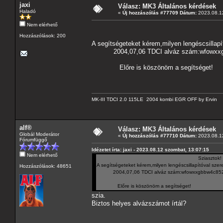
jaxi
Válasz: MK3 Általános kérdések
Haladó
«
Új hozzászólás #77709 Dátum:
2023.08.12
Nem elérhető
Sziaszt
Hozzászólások: 200
A segítségeteket kérem,milyen lengéscsillapít
2004,07,06 TDCI alváz szám:wfowxxgb
Előre is köszönöm a segítséget!
MK-III TDCI 2.0 115LE 2004 kombi EGR OFF by Ervin
alf®
Válasz: MK3 Általános kérdések
Globál Moderátor
«
Új hozzászólás #77710 Dátum:
2023.08.12
Fórumfüggő
Idézetet írta: jaxi - 2023.08.12 szombat, 13:07:15
Nem elérhető
Sziasztok!
A segítségeteket kérem,milyen lengéscsillapítóval szerel
Hozzászólások: 48651
2004,07,06 TDCI alváz szám:wfowxxgbbw4c852
Előre is köszönöm a segítséget!
szia.
Biztos helyes alvázszámot írtál?