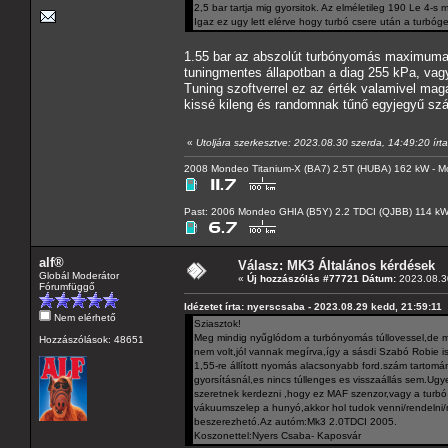
2,5 bar tartja mig gyorsitok. Az elméletileg 190 Le 4-
Igaz ez ugy lett elérve hogy turbó csere után a turbógeo
1.55 bar az abszolút turbónyomás maximuma, 
tuningmentes állapotban a diag 255 kPa, vagy
Tuning szoftverrel ez az érték valamivel mag
kissé kileng és randomnak tűnő egyjegyű szá
«
Utoljára szerkesztve: 2023.08.30 szerda, 14:49:20 írt
2008 Mondeo Titanium-X (BA7) 2.5T (HUBA) 162 kW - Mo
Past: 2006 Mondeo GHIA (B5Y) 2.2 TDCI (QJBB) 114 k
alf®
Válasz: MK3 Általános kérdések
Globál Moderátor
«
Új hozzászólás #77721 Dátum:
2023.08.30
Fórumfüggő
Idézetet írta: nyerscsaba - 2023.08.29 kedd, 21:59:11
Nem elérhető
Sziasztok!
Meg mindig nyűglódom a turbónyomás túllovessel,de m
Hozzászólások: 48651
nem volt,jól vannak megírva,így a sásdi Szabó Robie is
1,55-re állított nyomás alacsonyabb ford.szám tartomány
gyorsításnál,es nincs túllenges es visszaállás sem.Ugy
szeretnek kerdezni ,hogy ez MAF szenzor,vagy a turbó 
vákuumszelep a hunyó,akkor hol tudok venni/rendelni/
beszerezhetó.Az autóm:Mk3 2.0TDCI 2005.
Koszonettel:Nyers Csaba- Kaposvár