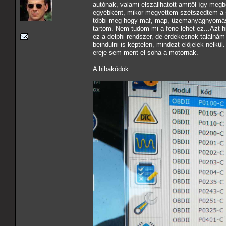
autónak, valami elszállhatott amitől így me
egyébként, mikor megvettem szétszedtem a szí
többi meg hogy maf, map, üzemanyagnyomás,
tartom. Nem tudom mi a fene lehet ez...Azt h
ez a delphi rendszer, de érdekesnek találnám
beindulni is képtelen, mindezt előjelek nélk
ereje sem ment el soha a motornak.
A hibakódok: