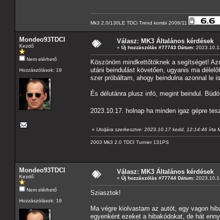
Mk3 2.0/130LE TDCi Trend kombi 2006/11
Mondeo93TDCI
Válasz: MK3 Általános kérdések
Kezdő
«
Új hozzászólás #77743 Dátum:
2023.10.13
Nem elérhető
Köszönöm mindkettőtöknek a segítséget! Azót
utáni beindulást követően, ugyanis ma délelő
Hozzászólások: 19
szer próbáltam, ahogy beindulna azonnal le is 
És délutánra plusz infó, megint beindul. Bü
2023.10.17. holnap ha minden igaz gépre tesz
«
Utoljára szerkesztve: 2023.10.17 kedd, 12:14:46 írt
2003 Mk3 2.0 TDCI Turnier 131PS
Mondeo93TDCI
Válasz: MK3 Általános kérdések
Kezdő
«
Új hozzászólás #77744 Dátum:
2023.10.18
Nem elérhető
Sziasztok!
Hozzászólások: 19
Ma végre kiolvastam az autót, egy vagon hib
egyenként ezeket a hibakódokat, de hát enny