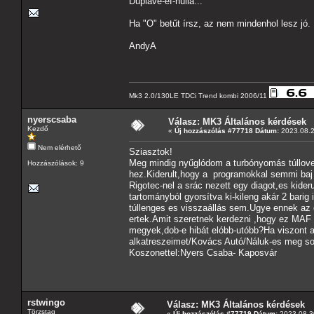
Duplavé-ef-nulla...
Ha "O" betűt írsz, az nem mindenhol lesz jó.
AndyA
Mk3 2.0/130LE TDCi Trend kombi 2006/11
nyerscsaba
Válasz: MK3 Általános kérdések
Kezdő
«
Új hozzászólás #77718 Dátum:
2023.08.2
Nem elérhető
Sziasztok!
Meg mindig nyűglódom a turbónyomás túllov
Hozzászólások: 9
hez.Kiderult,hogy a programokkal semmi baj 
Rigotec-nel a srác nezett egy diagot,es kide
tartományból gyorsítva ki-kileng akár 2 barig 
túllenges es visszaállás sem.Ugye ennek az 
ertek.Amit szeretnek kerdezni ,hogy ez MAF s
megyek,dob-e hibát elóbb-utóbb?Ha viszont a
alkatreszeimet/Kovács Autó/Náluk-es meg s
Koszonettel:Nyers Csaba- Kaposvár
rstwingo
Válasz: MK3 Általános kérdések
Törzstag
«
Új hozzászólás #77719 Dátum:
2023.08.30