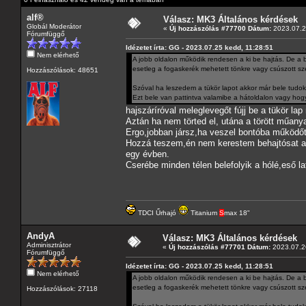
alf®
Válasz: MK3 Általános kérdések
Globál Moderátor
«
Új hozzászólás #77700 Dátum:
2023.07.2
Fórumfüggő
Idézetet írta: GG - 2023.07.25 kedd, 11:28:51
Nem elérhető
A jobb oldalon működik rendesen a ki be hajtás. De a b
esetleg a fogaskerék mehetett tönkre vagy csúszott sz
Hozzászólások: 48651
Szóval ha leszedem a tükör lapot akkor már bele tudok
Ezt bele van pattintva valamibe a hátoldalon vagy hogy 
hajszáríróval meleglevegőt fújj be a tükör l
Aztán ha nem törted el, utána a törött műan
Ergo,jobban jársz,ha veszel bontóba működőt
Hozzá teszem,én nem kerestem behajtósat an
egy évben.
Cserébe minden télen belefolyik a hólé,eső la
TDCI Űrhajó
Titanium
S
max 18"
AndyA
Válasz: MK3 Általános kérdések
Adminisztrátor
«
Új hozzászólás #77701 Dátum:
2023.07.26
Fórumfüggő
Idézetet írta: GG - 2023.07.25 kedd, 11:28:51
Nem elérhető
A jobb oldalon működik rendesen a ki be hajtás. De a b
esetleg a fogaskerék mehetett tönkre vagy csúszott sz
Hozzászólások: 27118