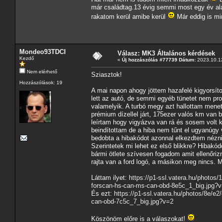
már családtag.13 évig semmi most egy év alat
rakatom kerül amibe kerül
Már eddig is m
Mondeo93TDCI
Válasz: MK3 Általános kérdések
Kezdő
«
Új hozzászólás #77739 Dátum:
2023.10.12
Nem elérhető
Sziasztok!
Hozzászólások: 19
A mai napon ahogy jöttem hazafelé kigyorsíto
lett az autó, de semmi egyéb tünetet nem pro
valamelyik. A turbó megy azt hallottam mene
prémium dízellel járt, 175ezer valós km van b
leírtam hogy vigyázva van rá és sosem volt 
beindítottam de a hiba nem tűnt el ugyanúgy v
bedobta a hibakódot azonnal elkezdtem nézni 
Szerintetek mi lehet ez első blikkre? Hibakó
bármi ötlete szívesen fogadom amit ellenőriz
rajta van a ford logó, a másikon meg nincs.
Láttam ilyet:
https://p1-ssl.vatera.hu/photos
forscan-hs-can-ms-can-obd-8e5c_1_big.jpg?
És ezt:
https://p1-ssl.vatera.hu/photos/8e/e
can-obd-7c5c_7_big.jpg?v=2
Köszönöm előre is a válaszokat!