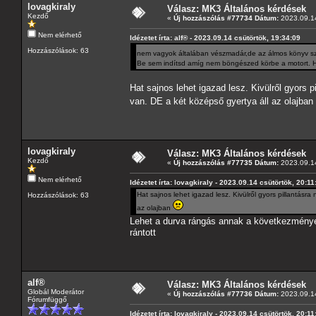
lovagkiraly
Válasz: MK3 Általános kérdések
Kezdő
«
Új hozzászólás #77734 Dátum:
2023.09.14
Nem elérhető
Idézetet írta: alf® - 2023.09.14 csütörtök, 19:34:09
Hozzászólások: 63
nem vagyok általában vészmadár,de az álmos könyv szeri
Be sem indítsd amíg nem böngészed körbe a motort. Ha
Hat sajnos lehet igazad lesz. Kivülről gyors 
van. DE a két középső gyertya áll az olajban
lovagkiraly
Válasz: MK3 Általános kérdések
Kezdő
«
Új hozzászólás #77735 Dátum:
2023.09.14
Nem elérhető
Idézetet írta: lovagkiraly - 2023.09.14 csütörtök, 20:11
Hat sajnos lehet igazad lesz. Kivülről gyors pillantásr
Hozzászólások: 63
az olajban
Lehet a durva rángás annak a következménye
rántott
alf®
Válasz: MK3 Általános kérdések
Globál Moderátor
«
Új hozzászólás #77736 Dátum:
2023.09.14
Fórumfüggő
Idézetet írta: lovagkiraly - 2023.09.14 csütörtök, 20:11