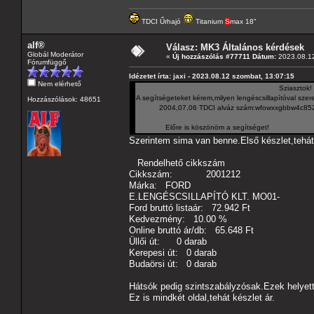
TDCI Űrhajó
Titanium
S
max 18"
alf®
Válasz: MK3 Általános kérdések
Globál Moderátor
«
Új hozzászólás #77711 Dátum:
2023.08.12
Fórumfüggő
Idézetet írta: jaxi - 2023.08.12 szombat, 13:07:15
Nem elérhető
Sziasztok!
A segítségeteket kérem,milyen lengéscsillapítóval szerel
Hozzászólások: 48651
2004,07,06 TDCI alváz szám:wfowxxgbbw4c852
Előre is köszönöm a segítséget!
Szerintem sima van benne.Első készlet,tehát 
Rendelhető cikkszám
Cikkszám: 2001212
Márka: FORD
E.LENGÉSCSILLAPÍTÓ KLT. MO01-
Ford bruttó listaár: 72.942 Ft
Kedvezmény: 10.00 %
Online bruttó ár/db: 65.648 Ft
Üllői út: 0 darab
Kerepesi út: 0 darab
Budaörsi út: 0 darab
Hátsók pedig szintszabályzósak.Ezek helyett 
Ez is mindkét oldal,tehát készlet ár.