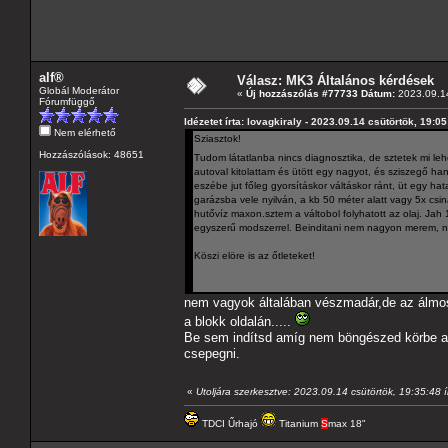
alf®
Válasz: MK3 Általános kérdések
Globál Moderátor
«
Új hozzászólás #77733 Dátum:
2023.09.14
Fórumfüggő
Idézetet írta: lovagkiraly - 2023.09.14 csütörtök, 19:05
Nem elérhető
Sziasztok!
Hozzászólások: 48651
Tudom látatlanba nincs diagnosztika, de sztetek mi le
autoval kitolattam és ütött egy nagyot, és sziszegő han
eszébe jut főleg gyorsításkor váltáskor ránt, üt egy hat
garázsba vele nyilván, a kb 50 méter alatt vagy 5x csi
hutővíz maxon.sztem a váltobol folyhatott az olaj. Jah 1
egyszerű modszerrel. Beinditani nem nagyon merem, 
Köszi elöre is az őtleteket!
nem vagyok általában vészmadár,de az álmos k
a blokk oldalán.....
Be sem indítsd amíg nem böngészed körbe a m
csepegni.
«
Utoljára szerkesztve: 2023.09.14 csütörtök, 19:35:48 ír
TDCI Űrhajó
Titanium
S
max 18"