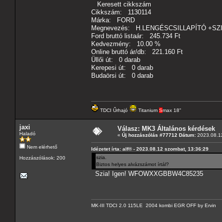
Keresett cikkszám
Cikkszám: 1130114
Márka: FORD
Megnevezés: H.LENGÉSCSILLAPÍTÓ +SZ
Ford bruttó listaár: 245.734 Ft
Kedvezmény: 10.00 %
Online bruttó ár/db: 221.160 Ft
Üllői út: 0 darab
Kerepesi út: 0 darab
Budaörsi út: 0 darab
TDCI Űrhajó
Titanium
S
max 18"
jaxi
Válasz: MK3 Általános kérdések
Haladó
«
Új hozzászólás #77712 Dátum:
2023.08.12
Nem elérhető
Idézetet írta: alf® - 2023.08.12 szombat, 13:36:29
szia.
Hozzászólások: 200
Biztos helyes alvázszámot írtál?
Szia! Igen! WFOWXXGBBW4C85235
MK-III TDCI 2.0 115LE 2004 kombi EGR OFF by Ervin