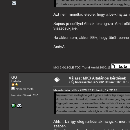
Szóval ha leszedem a tükör lapot akkor már bele tudok
Ezt bele van pattintva valamibe a hátoldalon vagy hogy 
Azt nem mondtad elsőre, hogy a be-kihajtás 
Sajnos jó eséllyel Alfnak lesz igaza. Amit el
visszcsukja-e.
Ha akkor sem, akkor 99%, hogy törött benne 
AndyA
Mk3 2.0/130LE TDCi Trend kombi 2006/11
GG
Válasz: MK3 Általános kérdések
Haladó
«
Új hozzászólás #77702 Dátum:
2023.07.27
Nem elérhető
Idézetet írta: alf® - 2023.07.25 kedd, 17:22:47
hajszáríróval meleglevegőt fújj be a tükör lap mögé.Pi
Hozzászólások: 240
Aztán ha nem törted el, utána a törött műanyag fogask
Ergo,jobban jársz,ha veszel bontóba működőt és a cse
Hozzá teszem,én nem kerestem behajtósat annak idejé
Cserébe minden télen belefolyik a hólé,eső latyak,amiv
Ahh… Ez így elég rizikósnak hangzik, mert m
szépen.