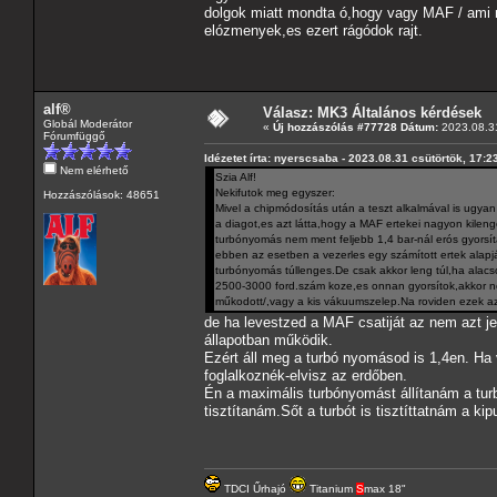
dolgok miatt mondta ó,hogy vagy MAF / ami n
elózmenyek,es ezert rágódok rajt.
alf®
Válasz: MK3 Általános kérdések
Globál Moderátor
«
Új hozzászólás #77728 Dátum:
2023.08.31
Fórumfüggő
Idézetet írta: nyerscsaba - 2023.08.31 csütörtök, 17:2
Nem elérhető
Szia Alf!
Nekifutok meg egyszer:
Hozzászólások: 48651
Mivel a chipmódosítás után a teszt alkalmával is ugyan ú
a diagot,es azt látta,hogy a MAF ertekei nagyon kileng
turbónyomás nem ment feljebb 1,4 bar-nál erós gyorsít
ebben az esetben a vezerles egy számított ertek alapj
turbónyomás túllenges.De csak akkor leng túl,ha alac
2500-3000 ford.szám koze,es onnan gyorsítok,akkor ne
műkodott/,vagy a kis vákuumszelep.Na roviden ezek az
de ha levestzed a MAF csatiját az nem azt j
állapotban működik.
Ezért áll meg a turbó nyomásod is 1,4en. H
foglalkoznék-elvisz az erdőben.
Én a maximális turbónyomást állítanám a tu
tisztítanám.Sőt a turbót is tisztíttatnám a kip
TDCI Űrhajó
Titanium
S
max 18"