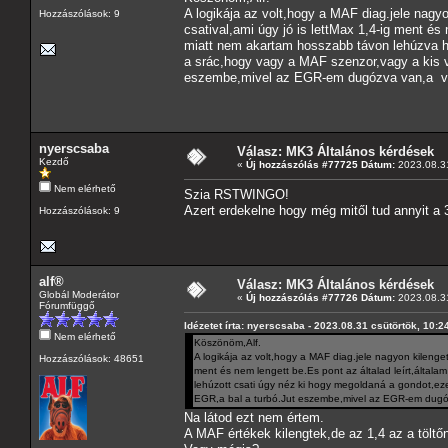
A logikája az volt,hogy a MAF diag.jele nagy
Hozzászólások: 9
csatival,ami úgy jó is lettMax 1,4-ig ment és
miatt nem akartam hosszabb távon lehúzva ha
a srác,hogy vagy a MAF szenzor,vagy a kis v
eszembe,mivel az EGR-em dugózva van,a vák
nyerscsaba
Válasz: MK3 Általános kérdések
Kezdő
«
Új hozzászólás #77725 Dátum:
2023.08.31
Nem elérhető
Szia RSTWINGO!
Azert erdekelne hogy még mitől tud annyit a 3
Hozzászólások: 9
alf®
Válasz: MK3 Általános kérdések
Globál Moderátor
«
Új hozzászólás #77726 Dátum:
2023.08.31
Fórumfüggő
Idézetet írta: nyerscsaba - 2023.08.31 csütörtök, 10:2
Nem elérhető
Köszönöm,Alf.
A logikája az volt,hogy a MAF diag.jele nagyon kilenget
Hozzászólások: 48651
ment és nem lengett be.Es pont az általad leírt,által
lehúzott csati úgy néz ki hogy megoldaná a gondot,ez
EGR,a bal a turbó.Jut eszembe,mivel az EGR-em dugó
Na látod ezt nem értem.
A MAF értékek kilengtek,de az 1,4 az a tölt