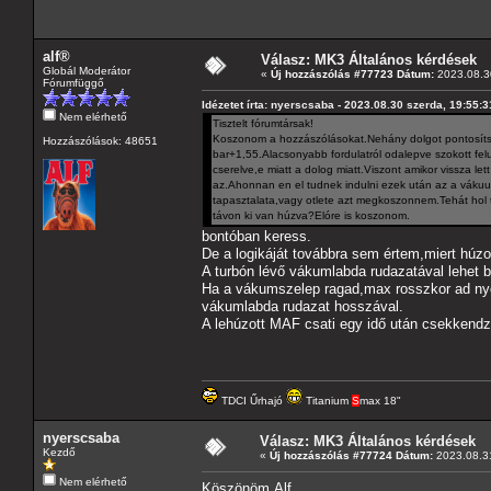
alf®
Válasz: MK3 Általános kérdések
Globál Moderátor
«
Új hozzászólás #77723 Dátum:
2023.08.30
Fórumfüggő
Idézetet írta: nyerscsaba - 2023.08.30 szerda, 19:55:3
Nem elérhető
Tisztelt fórumtársak!
Koszonom a hozzászólásokat.Nehány dolgot pontosítsun
Hozzászólások: 48651
bar+1,55.Alacsonyabb fordulatról odalepve szokott felug
cserelve,e miatt a dolog miatt.Viszont amikor vissza le
az.Ahonnan en el tudnek indulni ezek után az a vákuu
tapasztalata,vagy otlete azt megkoszonnem.Tehát hol 
távon ki van húzva?Elóre is koszonom.
bontóban keress.
De a logikáját továbbra sem értem,miert húzo
A turbón lévő vákumlabda rudazatával lehet b
Ha a vákumszelep ragad,max rosszkor ad nyo
vákumlabda rudazat hosszával.
A lehúzott MAF csati egy idő után csekkendzs
TDCI Űrhajó
Titanium
S
max 18"
nyerscsaba
Válasz: MK3 Általános kérdések
Kezdő
«
Új hozzászólás #77724 Dátum:
2023.08.31
Nem elérhető
Köszönöm,Alf.