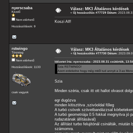
nyerscsaba
Válasz: MK3 Általános kérdések
Kezdő
«
Új hozzászólás #77729 Dátum:
2023.08.31
Nem elérhető
Koszi Alf!
Hozzászólások: 9
rstwingo
Válasz: MK3 Általános kérdések
Törzstag
«
Új hozzászólás #77730 Dátum:
2023.09.01
Nem elérhető
Idézetet írta: nyerscsaba - 2023.08.31 csütörtök, 13:5
Szia RSTWINGO!
Hozzászólások: 1133
Azert erdekelne hogy még mitől tud annyit a 3-as Mondi
Szia
Minden széria, csak itt ott hallot olvasot dol
csak vagyok
egr dugózva
minden kitisztitva ,szivóoldal főleg
A turbó csövek szövetbandázzsal körbetekerve
A turbó geometriája 0.5 fokkal megnyitva jó 
rudazatának állításával)
Az állítást turbo felujitónál csinálták, miután
számomra.