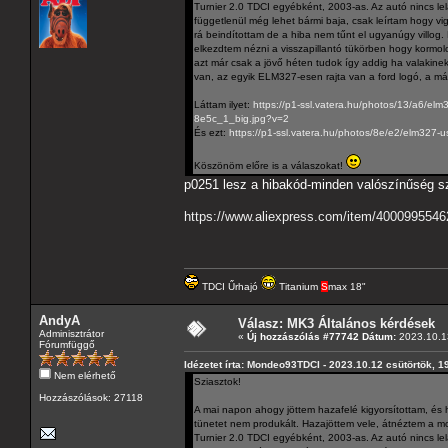
Turnier 2.0 TDCI egyébként, 2003-as. Az autó nincs lel
függetlenül még lehet bármi baja, csak leírtam hogy v
rá beindítottam de a hiba nem tűnt el ugyanúgy villog
elkezdtem nézni a visszapillantó tükörben hogy kormolo
azt már csak a jövő héten tudok így addig ha valakinek 
van, az egyik ELM327-esen rajta van a ford logó, a m
Láttam ilyet:
https://p1-ssl.vatera.hu/photos/13/a6/el
8e5c_1_big.jpg?v=2
És ezt:
https://p1-ssl.vatera.hu/photos/8e/e2/elm327
Köszönöm előre is a válaszokat!
p0251 lesz a hibakód-minden valószínűség sz
https://www.aliexpress.com/item/4000995546
TDCI Űrhajó
Titanium
S
max 18"
AndyA
Válasz: MK3 Általános kérdések
Adminisztrátor
«
Új hozzászólás #77742 Dátum:
2023.10.13
Fórumfüggő
Idézetet írta: Mondeo93TDCI - 2023.10.12 csütörtök, 1
Nem elérhető
Sziasztok!
Hozzászólások: 27118
A mai napon ahogy jöttem hazafelé kigyorsítottam, és 
tünetet nem produkált. Hazajöttem vele, átnéztem a mo
Turnier 2.0 TDCI egyébként, 2003-as. Az autó nincs lel