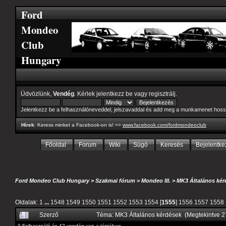
Ford
Mondeo
Club
Hungary
Üdvözlünk,
Vendég
. Kérlek
jelentkezz be
vagy
regisztrálj
.
Jelentkezz be a felhasználóneveddel, jelszavaddal és add meg a munkamenet hoss
Hírek
: Keress minket a Facebook-on is! =>
www.facebook.com/fordmondeoclub
Főoldal
Forum
Wiki
Súgó
Keresés
Bejelentke
Ford Mondeo Club Hungary
>
Szakmai fórum
>
Mondeo III.
>
MK3 Általános kér
Oldalak:
1
...
1548
1549
1550
1551
1552
1553
1554
[
1555
]
1556
1557
1558
Szerző
Téma: MK3 Általános kérdések (Megtekintve 
0 Felhasználó és 42 vendég van a témában