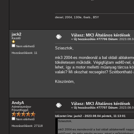
diesel, 2004, 130le, 6seb., B5Y
jack2
Válasz: MK3 Általános kérdések
Kezdő
«
Új hozzászólás #77706 Dátum:
2023.08.04
Nem elérhető
Sziasztok,
Hozzászólások: 11
mk3 2004-es mondeonál a bal oldali ablakem
tökéletesen működik. Végigfújtam wd40-nel,
lehet, így a motor melletti műanyag tárcsa k
valaki? Mi okozhat recsegést? Szétbontható 
Köszönöm,
AndyA
Válasz: MK3 Általános kérdések
Adminisztrátor
«
Új hozzászólás #77707 Dátum:
2023.08.04
Fórumfüggő
Idézetet írta: jack2 - 2023.08.04 péntek, 11:13:01
Nem elérhető
Sziasztok,
Hozzászólások: 27118
mk3 2004-es mondeonál a bal oldali ablakemelő nagyon
wd40-nel, de még mindig recseg, mivel a működésben n