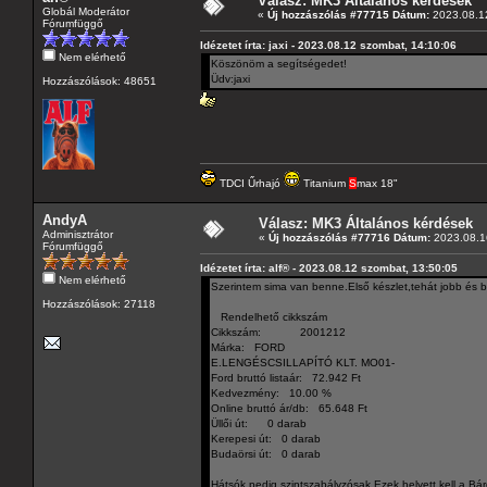
Válasz: MK3 Általános kérdések
Globál Moderátor
«
Új hozzászólás #77715 Dátum:
2023.08.12
Fórumfüggő
Idézetet írta: jaxi - 2023.08.12 szombat, 14:10:06
Nem elérhető
Köszönöm a segítségedet!
Üdv:jaxi
Hozzászólások: 48651
TDCI Űrhajó
Titanium
S
max 18"
AndyA
Válasz: MK3 Általános kérdések
Adminisztrátor
«
Új hozzászólás #77716 Dátum:
2023.08.16
Fórumfüggő
Idézetet írta: alf® - 2023.08.12 szombat, 13:50:05
Nem elérhető
Szerintem sima van benne.Első készlet,tehát jobb és b
Hozzászólások: 27118
Rendelhető cikkszám
Cikkszám: 2001212
Márka: FORD
E.LENGÉSCSILLAPÍTÓ KLT. MO01-
Ford bruttó listaár: 72.942 Ft
Kedvezmény: 10.00 %
Online bruttó ár/db: 65.648 Ft
Üllői út: 0 darab
Kerepesi út: 0 darab
Budaörsi út: 0 darab
Hátsók pedig szintszabályzósak.Ezek helyett kell a Bár