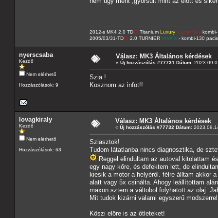
nem ugy ment ,gyorsult mint az előtt és sikerü
2012-s MK4 2.0 TD
CI
Titanium
Luxury
Lunar Sky
kombi- 
2005/03/31-TD
CI
2.0 TURNIER
VIVA X
- kombi-130 pacis
nyerscsaba
Válasz: MK3 Általános kérdések
Kezdő
«
Új hozzászólás #77731 Dátum:
2023.09.01
Nem elérhető
Szia !
Kosznom az infot!!
Hozzászólások: 9
lovagkiraly
Válasz: MK3 Általános kérdések
Kezdő
«
Új hozzászólás #77732 Dátum:
2023.09.14
Nem elérhető
Sziasztok!
Tudom látatlanba nincs diagnosztika, de szte
Hozzászólások: 63
Reggel elindultam az autoval kitolattam és
egy nagy kőre, és defektem lett, de elindulta
kiesik a motor a helyéről. félre álltam akkor
alatt vagy 5x csinálta. Ahogy leállítottam a
maxon.sztem a váltobol folyhatott az olaj. Jah
Mit tudok kizárni valami egyszerű modszerre
Köszi elöre is az őtleteket!