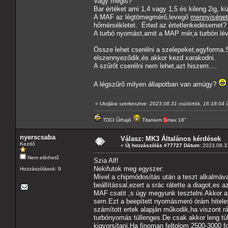
Vagy mégis?
Bar értéket ami 1,4 vagy 1,5 és kileng 2ig, ki
A MAF az légtömegmérő,levegő
mennyisége
hőmérsékletet. Érted az értetlenkedésemet?
A turbó nyomást,amit a MAP mér,a turbón lévő 
Össze lehet cserélni a szelepeket,egyforma.S
elszennyeződik,és akkor kezd xarakodni.
A szűrőt cserélni nem lehet,azt hiszem....
A légszűrő milyen állapotban van amúgy?
«
Utoljára szerkesztve: 2023.08.31 csütörtök, 16:18:04 ír
TDCI Űrhajó
Titanium
S
max 18"
nyerscsaba
Válasz: MK3 Általános kérdések
Kezdő
«
Új hozzászólás #77727 Dátum:
2023.08.31
Nem elérhető
Szia Alf!
Nekifutok meg egyszer:
Hozzászólások: 9
Mivel a chipmódosítás után a teszt alkalmával
beállítással,ezert a srác rátette a diagot,es
MAF csatit ,s úgy megyunk tesztelni.Akkor a 
sem.Ezt a beepített nyomásmeró órám hiteles
számított ertek alapján műkodik,ha viszont r
turbónyomás túllenges.De csak akkor leng tú
kigyorsítani.Ha finoman feltolom 2500-3000 