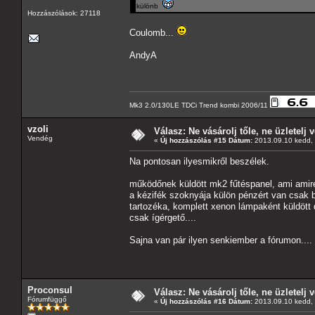
különb
Hozzászólások: 27118
Coulomb...
AndyA
Mk3 2.0/130LE TDCi Trend kombi 2006/11
vzoli
Válasz: Ne vásárolj tőle, ne üzletelj v
Vendég
«
Új hozzászólás #15 Dátum:
2013.09.10 kedd, 
Na pontosan ilyesmikről beszélek.
működőnek küldött mk2 fűtéspanel, ami ami
a kézifék szoknyája külön pénzért van csak 
tartozéka, komplett xenon lámpaként küldött
csak ígérgető....
Sajna van pár ilyen senkiember a fórumon....
Proconsul
Válasz: Ne vásárolj tőle, ne üzletelj v
Fórumfüggő
«
Új hozzászólás #16 Dátum:
2013.09.10 kedd, 