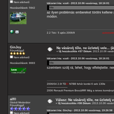
Nem elérhető
Idézetet írta: vzoli - 2013.10.06 vasárnap, 18:16:01
Vilo
Hozzászólások: 5942
az ilyen problémás embereket törölni kellene
módon.
2.2 Tdci 5 ajtós 2006/9
autoeszte
GinJoy
Ne vásárolj tőle, ne üzletelj vele... (
Fórumfüggő
«
Új hozzászólás #37 Dátum:
2013.10.06 vasár
Nem elérhető
Idézetet írta: vzoli - 2013.10.06 vasárnap, 18:16:01
Vilo
Hozzászólások: 8683
szerintem szólj rá, lehet, hogy elfelejtette. n
2006/04 2.0l TD
CI
N7BB fehér kombi 6 seb 130le
---------------------------
2006 Renault Premium Brooáfffff! Még a tetves kormányt s
alf®
Válasz: Ne vásárolj tőle, ne üzletelj v
Globál Moderátor
«
Új hozzászólás #38 Dátum:
2013.10.06 vasárn
Fórumfüggő
Idézetet írta: GinJoy - 2013.10.06 vasárnap, 19:26:58
Nem elérhető