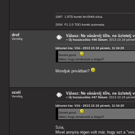
1997 1.8TD kombi fel-GHIA-sítva.
2004 F1 2.0 TDCi kombi automata.
drof
Válasz: Ne vásárolj tőle, ne üzletelj v
Vendég
«
Új hozzászólás #46 Dátum:
2013.10.18 péntek
Idézetet írta: Viló - 2013.10.18 péntek, 11:34:20
Semmi gond.
Akkor, hogy rendezzük a dolgot?
Mondjuk privátban?
vzoli
Válasz: Ne vásárolj tőle, ne üzletelj v
Vendég
«
Új hozzászólás #47 Dátum:
2013.10.18 péntek
Idézetet írta: Viló - 2013.10.18 péntek, 11:34:20
Semmi gond.
Akkor, hogy rendezzük a dolgot?
Szia,
Mivel annyira régen volt már, hogy ezt a "ve