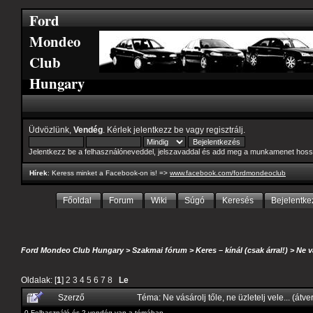
Ford
Mondeo
Club
Hungary
Üdvözlünk,
Vendég
. Kérlek
jelentkezz be
vagy
regisztrálj
.
Jelentkezz be a felhasználóneveddel, jelszavaddal és add meg a munkamenet hoss
Hírek
: Keress minket a Facebook-on is! =>
www.facebook.com/fordmondeoclub
Főoldal
Forum
Wiki
Súgó
Keresés
Bejelentke
Ford Mondeo Club Hungary
>
Szakmai fórum
>
Keres – kínál (csak árral!)
>
Ne v
Oldalak: [
1
]
2
3
4
5
6
7
8
Le
Szerző
Téma: Ne vásárolj tőle, ne üzletelj vele... (át
0 Felhasználó és 2 vendég van a témában