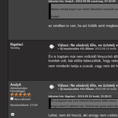
Idézetet írta: AndyA - 2013.09.08 vasárnap, 07:43:00
Nekem mindig bajom van velük! Állandóan használt vac
AndyA
ez rendben is van, ha azt küldik amit megbes
fügelaci
Válasz: Ne vásárolj tőle, ne üzletelj v
Vendég
«
Új hozzászólás #11 Dátum:
2013.09.10 kedd, 
Én is kaptam már nem működő fényszóró állít
kombié volt, bár előtte lebeszéltük, hogy ne
nem mindenki tartja a szavát, vagy nem ért 
AndyA
Válasz: Ne vásárolj tőle, ne üzletelj v
Adminisztrátor
«
Új hozzászólás #12 Dátum:
2013.09.10 kedd, 
Fórumfüggő
Idézetet írta: fügelaci - 2013.09.10 kedd, 15:28:21
Nem elérhető
Én is kaptam már nem működő fényszóró állító motort, 
Hozzászólások: 27118
hogy nekem 5 ajtósom van. Szóval van gond azért elég
Lehet, nem ért hozzá, aki amúgy nem csibész 