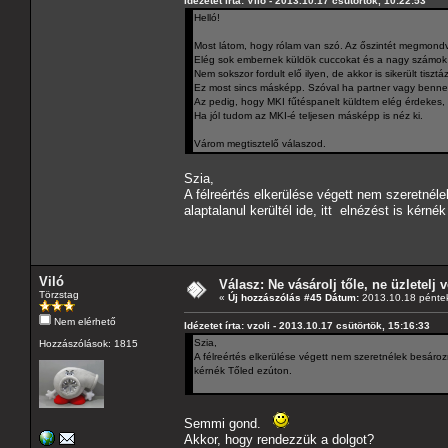
Idézetet írta: Viló - 2013.10.17 csütörtök, 10:22:53
Helló!
Most látom, hogy rólam van szó. Az őszintét megmondva
Elég sok embernek küldök cuccokat és a nagy számok t
Nem sokszor fordult elő ilyen, de akkor is sikerült tisztá
Ez most sincs másképp. Szóval ha partner vagy benne 
Az pedig, hogy MKI fűtéspanelt küldtem elég érdekes,
Ha jól tudom az MKI-é teljesen másképp is néz ki.
Várom megtisztelő válaszod.
Szia,
A félreértés elkerülése végett nem szeretnéle
alaptalanul kerültél ide, itt elnézést is kérné
Viló
Válasz: Ne vásárolj tőle, ne üzletelj v
Törzstag
«
Új hozzászólás #45 Dátum:
2013.10.18 péntek
Nem elérhető
Idézetet írta: vzoli - 2013.10.17 csütörtök, 15:16:33
Szia,
Hozzászólások: 1815
A félreértés elkerülése végett nem szeretnélek besározni
kérnék Tőled ezúton.
Semmi gond.
Akkor, hogy rendezzük a dolgot?