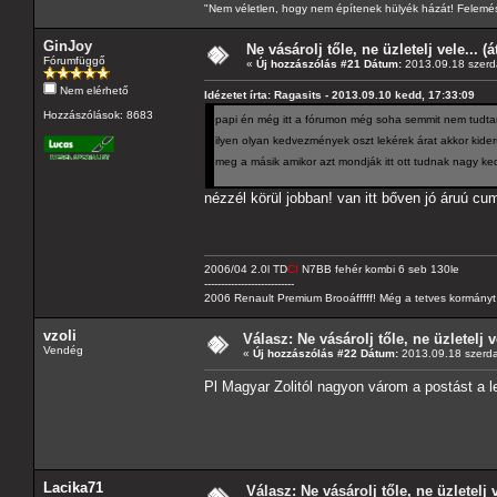
"Nem véletlen, hogy nem építenek hülyék házát! Felemés
GinJoy
Ne vásárolj tőle, ne üzletelj vele... (
Fórumfüggő
«
Új hozzászólás #21 Dátum:
2013.09.18 szerd
Nem elérhető
Idézetet írta: Ragasits - 2013.09.10 kedd, 17:33:09
Hozzászólások: 8683
papi én még itt a fórumon még soha semmit nem tud
ilyen olyan kedvezmények oszt lekérek árat akkor kid
meg a másik amikor azt mondják itt ott tudnak nagy 
nézzél körül jobban! van itt bőven jó áruú cu
2006/04 2.0l TD
CI
N7BB fehér kombi 6 seb 130le
---------------------------
2006 Renault Premium Brooáfffff! Még a tetves kormányt s
vzoli
Válasz: Ne vásárolj tőle, ne üzletelj v
Vendég
«
Új hozzászólás #22 Dátum:
2013.09.18 szerda
Pl Magyar Zolitól nagyon várom a postást a l
Lacika71
Válasz: Ne vásárolj tőle, ne üzletelj 