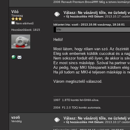
2006 Renault Premium Brooáfffff! Még a tetves kormányt s
Viló
Válasz: Ne vásárolj tőle, ne üzletelj v
Törzstag
«
Új hozzászólás #43 Dátum:
2013.10.17 csütör
Nem elérhető
Idézetet írta: vzoli - 2013.10.06 vasárnap, 18:16:01
Vilo
Hozzászólások: 1815
Helló!
Most látom, hogy rólam van szó. Az őszintét
Elég sok embernek küldök cuccokat és a nag
Nem sokszor fordult elő ilyen, de akkor is sike
Ez most sincs másképp. Szóval ha partner va
Az pedig, hogy MKI fűtéspanelt küldtem elég
Ha jól tudom az MKI-é teljesen másképp is né
Várom megtisztelő válaszod.
1997 1.8TD kombi fel-GHIA-sítva.
2004 F1 2.0 TDCi kombi automata.
vzoli
Válasz: Ne vásárolj tőle, ne üzletelj v
Vendég
«
Új hozzászólás #44 Dátum:
2013.10.17 csütör