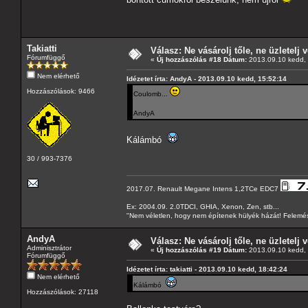
Takiatti
Válasz: Ne vásárolj tőle, ne üzletelj v
Fórumfüggő
«
Új hozzászólás #18 Dátum:
2013.09.10 kedd, 
Nem elérhető
Idézetet írta: AndyA - 2013.09.10 kedd, 15:52:14
Hozzászólások: 9466
Coulomb...
AndyA
Kálámbó
30 / 993-7376
2017.07. Renault Megane Intens 1,2TCe EDC7
Ex: 2004.09. 2.0TDCI, GHIA, Xenon, Zen, stb...
"Nem véletlen, hogy nem építenek hülyék házát! Felemés
AndyA
Válasz: Ne vásárolj tőle, ne üzletelj v
Adminisztrátor
«
Új hozzászólás #19 Dátum:
2013.09.10 kedd, 
Fórumfüggő
Idézetet írta: takiatti - 2013.09.10 kedd, 18:42:24
Nem elérhető
Kálámbó
Hozzászólások: 27118