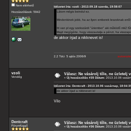
Nem elérhető
Idézetet írta: vzoli - 2013.09.18 szerda, 19:58:07
Látom mégis beindul ez.
Hozzászólások: 5942
Mindenkinek jobb, ha az ilyen emberek leszoknak errő
Itt van pl egy szekszárdi "úriember" aki működő mk2 f
Majd megígérte, hogy visszautalja a pénzt, ha visszap
de akkor írjad a nikknevet is!
2.2 Tdci 5 ajtós 2006/9
autoeszte
vzoli
Válasz: Ne vásárolj tőle, ne üzletelj v
Vendég
«
Új hozzászólás #35 Dátum:
2013.10.06 vasárn
Idézetet írta: Dentcraft - 2013.10.06 vasárnap, 18:04:3
de akkor írjad a nikknevet is!
Vilo
Dentcraft
Válasz: Ne vásárolj tőle, ne üzletelj v
Fórumfüggő
«
Új hozzászólás #36 Dátum:
2013.10.06 vasárn