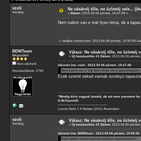
vzoli
Ne vásárolj tőle, ne üzletelj vele... (á
Vendég
«
Dátum:
2013.09.06 péntek, 19:47:48 »
Nem tudom van e már ilyen téma, de a tapaszt
«
Utoljára szerkesztve: 2013.09.06 péntek, 19:50:09 írta
BDWTeam
Válasz: Ne vásárolj tőle, ne üzletelj v
Megszállott
«
Új hozzászólás #1 Dátum:
2013.09.06 péntek,
Nem elérhető
Idézetet írta: vzoli - 2013.09.06 péntek, 19:47:48
Nem tudom van e már ilyen téma, de a tapasztalataim al
Hozzászólások: 2763
Ezek szerint neked vannak ezirányú tapaszta
"Mindig kész vagyok tanulni, de azt nem szeretem ha 
S.W.Churchill
----------------------------------------------------
Lancia Delta 1.6 Multijet (2011) #szarolasz
vzoli
Válasz: Ne vásárolj tőle, ne üzletelj v
Vendég
«
Új hozzászólás #2 Dátum:
2013.09.06 péntek,
Idézetet írta: BDWTeam - 2013.09.06 péntek, 19:59:26
Ezek szerint neked vannak ezirányú tapasztalataid?