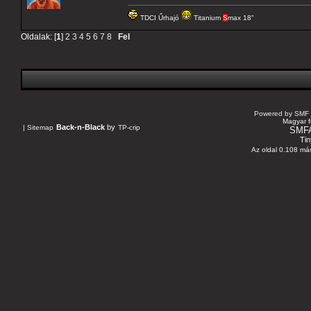
TDCI Űrhajó
Titanium
S
max 18"
Oldalak: [
1
]
2
3
4
5
6
7
8
Fel
Powered by SMF 
Magyar f
Back-n-Black
by
|
Sitemap
TP-crip
SMF
Tin
Az oldal 0.108 más