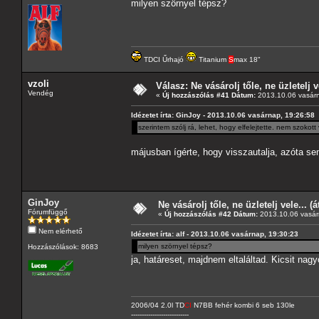
milyen szörnyel tépsz?
TDCI Űrhajó
Titanium
S
max 18"
vzoli
Válasz: Ne vásárolj tőle, ne üzletelj v
Vendég
«
Új hozzászólás #41 Dátum:
2013.10.06 vasárn
Idézetet írta: GinJoy - 2013.10.06 vasárnap, 19:26:58
szerintem szólj rá, lehet, hogy elfelejtette. nem szokott
májusban ígérte, hogy visszautalja, azóta se
GinJoy
Ne vásárolj tőle, ne üzletelj vele... (
Fórumfüggő
«
Új hozzászólás #42 Dátum:
2013.10.06 vasár
Nem elérhető
Idézetet írta: alf - 2013.10.06 vasárnap, 19:30:23
milyen szörnyel tépsz?
Hozzászólások: 8683
ja, határeset, majdnem eltaláltad. Kicsit nag
2006/04 2.0l TD
CI
N7BB fehér kombi 6 seb 130le
---------------------------