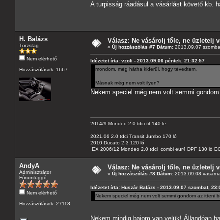
A turpisság ráadásul a vásárlást követő kb. 
H. Balázs
Válasz: Ne vásárolj tőle, ne üzletelj v
Törzstag
«
Új hozzászólás #7 Dátum:
2013.09.07 szombat
Nem elérhető
Idézetet írta: vzoli - 2013.09.06 péntek, 21:32:57
mondom, még hátha kiderül, hogy tévedtem.
Hozzászólások: 1667
Másnak még nem volt ilyen?
Nekem speciel még nem volt semmi gondom a
2014/9 Mondeo 2.0 tdci tit 140 le
2021.06 2.0 tdci Transit Jumbo 170 ló
2010 Ducato 2.3 120 ló
EX 2006/12 Mondeo 2,0 tdci combi eur4 DPF 130 ló EG
AndyA
Válasz: Ne vásárolj tőle, ne üzletelj v
Adminisztrátor
«
Új hozzászólás #8 Dátum:
2013.09.08 vasárna
Fórumfüggő
Idézetet írta: Huszár Balázs - 2013.09.07 szombat, 23:
Nem elérhető
Nekem speciel még nem volt semmi gondom az itteni b
Hozzászólások: 27118
Nekem mindig bajom van velük! Állandóan has