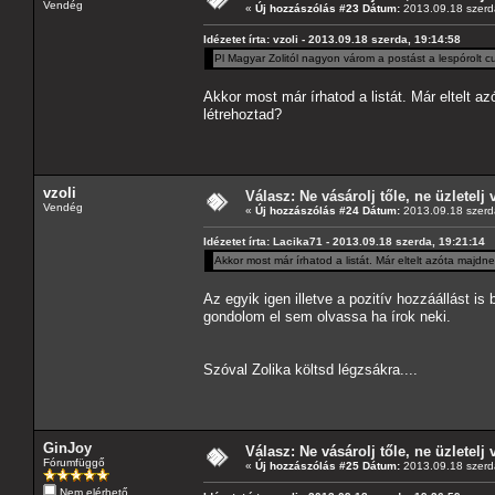
Vendég
«
Új hozzászólás #23 Dátum:
2013.09.18 szerd
Idézetet írta: vzoli - 2013.09.18 szerda, 19:14:58
Pl Magyar Zolitól nagyon várom a postást a lespórolt c
Akkor most már írhatod a listát. Már eltelt 
létrehoztad?
vzoli
Válasz: Ne vásárolj tőle, ne üzletelj 
Vendég
«
Új hozzászólás #24 Dátum:
2013.09.18 szerd
Idézetet írta: Lacika71 - 2013.09.18 szerda, 19:21:14
Akkor most már írhatod a listát. Már eltelt azóta majd
Az egyik igen illetve a pozitív hozzáállást 
gondolom el sem olvassa ha írok neki.
Szóval Zolika költsd légzsákra....
GinJoy
Válasz: Ne vásárolj tőle, ne üzletelj 
Fórumfüggő
«
Új hozzászólás #25 Dátum:
2013.09.18 szerd
Nem elérhető