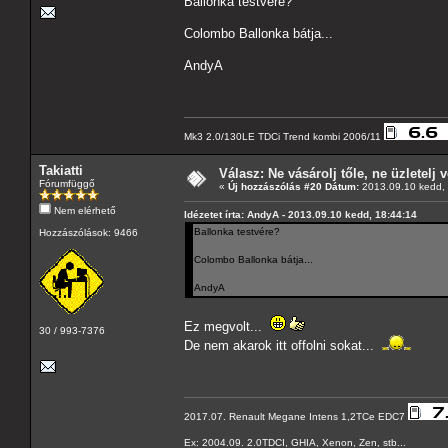
Ballonka testvére?
Colombo Ballonka bátja...
AndyA
Mk3 2.0/130LE TDCi Trend kombi 2006/11
Takiatti
Válasz: Ne vásárolj tőle, ne üzletelj v
Fórumfüggő
«
Új hozzászólás #20 Dátum:
2013.09.10 kedd, 
Nem elérhető
Idézetet írta: AndyA - 2013.09.10 kedd, 18:44:14
Ballonka testvére?
Hozzászólások: 9466
Colombo Ballonka bátja...
AndyA
Ez megvolt...
30 / 993-7376
De nem akarok itt offolni sokat...
2017.07. Renault Megane Intens 1,2TCe EDC7
Ex: 2004.09. 2.0TDCI, GHIA, Xenon, Zen, stb...