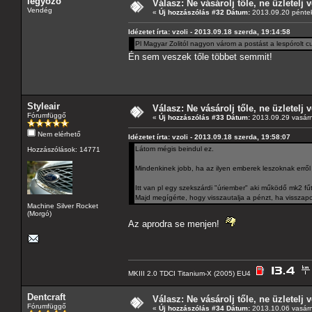
legyozo
Válasz: Ne vásárolj tőle, ne üzletelj v
Vendég
«
Új hozzászólás #32 Dátum:
2013.09.20 péntek
Idézetet írta: vzoli - 2013.09.18 szerda, 19:14:58
Pl Magyar Zolitól nagyon várom a postást a lespórolt c
Én sem veszek tőle többet semmit!
Styleair
Válasz: Ne vásárolj tőle, ne üzletelj v
Fórumfüggő
«
Új hozzászólás #33 Dátum:
2013.09.29 vasárn
Nem elérhető
Idézetet írta: vzoli - 2013.09.18 szerda, 19:58:07
Látom mégis beindul ez.
Hozzászólások: 14771
Mindenkinek jobb, ha az ilyen emberek leszoknak errő
Itt van pl egy szekszárdi "úriember" aki működő mk2 f
Majd megígérte, hogy visszautalja a pénzt, ha visszap
Machine Silver Rocket
(Morgó)
Az aprodra se menjen!
MKIII 2.0 TDCI Titanium-X (2005) EU4
Dentcraft
Válasz: Ne vásárolj tőle, ne üzletelj v
Fórumfüggő
«
Új hozzászólás #34 Dátum:
2013.10.06 vasárn