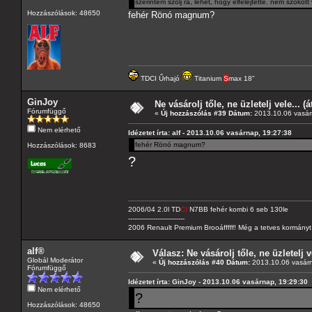
szerintem szólj rá, lehet, hogy elfelejtette. nem szokott
Hozzászólások: 48650
fehér Rönó magnum?
TDCI Űrhajó
Titanium
S
max 18"
GinJoy
Ne vásárolj tőle, ne üzletelj vele... (
Fórumfüggő
«
Új hozzászólás #39 Dátum:
2013.10.06 vasár
Nem elérhető
Idézetet írta: alf - 2013.10.06 vasárnap, 19:27:38
fehér Rönó magnum?
Hozzászólások: 8683
?
2006/04 2.0l TD
CI
N7BB fehér kombi 6 seb 130le
---------------------------
2006 Renault Premium Brooáfffff! Még a tetves kormányt s
alf®
Válasz: Ne vásárolj tőle, ne üzletelj v
Globál Moderátor
«
Új hozzászólás #40 Dátum:
2013.10.06 vasárn
Fórumfüggő
Idézetet írta: GinJoy - 2013.10.06 vasárnap, 19:29:30
Nem elérhető
?
Hozzászólások: 48650