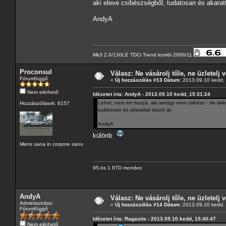
aki eleve csibészségből, tudatosan és akaratta
AndyA
Mk3 2.0/130LE TDCi Trend kombi 2006/11
Proconsul
Válasz: Ne vásárolj tőle, ne üzletelj v
Fórumfüggő
«
Új hozzászólás #13 Dátum:
2013.09.10 kedd, 
Nem elérhető
Idézetet írta: AndyA - 2013.09.10 kedd, 15:31:24
Lehet, nem ért hozzá, aki amúgy nem csibész - de akkor
Hozzászólások: 6157
tudatosan és akarattal rázott át.
AndyA
különb
Mens sana in corpore sano
95-ös 1.8TD mondeo
AndyA
Válasz: Ne vásárolj tőle, ne üzletelj v
Adminisztrátor
«
Új hozzászólás #14 Dátum:
2013.09.10 kedd, 
Fórumfüggő
Idézetet írta: Ragasits - 2013.09.10 kedd, 15:40:47
Nem elérhető