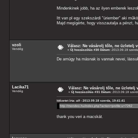
Mindenkinek jobb, ha az ilyen emberek leszo
Itt van pl egy szekszárdi "úriember" aki mű
Majd megígérte, hogy visszautalja a pénzt, 
vzoli
Válasz: Ne vásárolj tőle, ne üzletelj v
Vendég
«
Új hozzászólás #30 Dátum:
2013.09.18 szerda
De amúgy ha másnak is vannak nevei, lássu
Lacika71
Válasz: Ne vásárolj tőle, ne üzletelj 
Vendég
«
Új hozzászólás #31 Dátum:
2013.09.18 szerd
Idézetet írta: alf - 2013.09.18 szerda, 19:41:41
http://mondeo.hu/index.php?action=profile;u=7262
thank you veri a macskát.