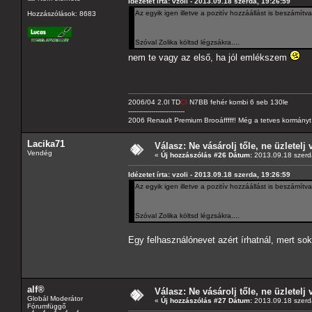
Idézetet írta: vzoli - 2013.09.18 szerda, 19:26:59
Az egyik igen illetve a pozitív hozzáállást is beszámít
Hozzászólások: 8683
Szóval Zolika költsd légzsákra....
nem te vagy az első, ha jól emlékszem
2006/04 2.0l TD
CI
N7BB fehér kombi 6 seb 130le
---------------------------
2006 Renault Premium Brooáfffff! Még a tetves kormányt s
Lacika71
Válasz: Ne vásárolj tőle, ne üzletelj 
Vendég
«
Új hozzászólás #26 Dátum:
2013.09.18 szerd
Idézetet írta: vzoli - 2013.09.18 szerda, 19:26:59
Az egyik igen illetve a pozitív hozzáállást is beszámít
Szóval Zolika költsd légzsákra....
Egy felhasználónevet azért írhatnál, mert so
alf®
Válasz: Ne vásárolj tőle, ne üzletelj 
Globál Moderátor
«
Új hozzászólás #27 Dátum:
2013.09.18 szerd
Fórumfüggő