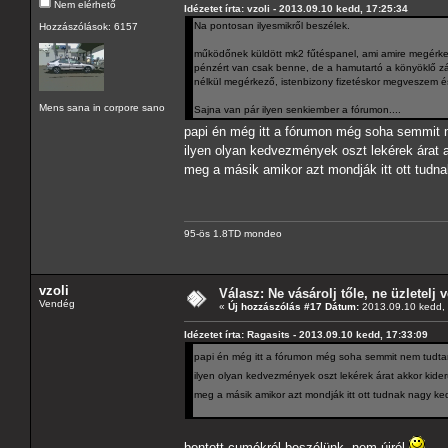
Nem elérhető
Idézetet írta: vzoli - 2013.09.10 kedd, 17:25:34
Na pontosan ilyesmikről beszélek.
Hozzászólások: 6157
működőnek küldött mk2 fűtéspanel, ami amire megérke
pénzért van csak benne, de a hamutartó a könyöklő zár
nélkül megérkező, istenbizony fizetéskor megveszem és
Mens sana in corpore sano
Sajna van pár ilyen senkiember a fórumon....
papi én még itt a fórumon még soha semmit
ilyen olyan kedvezmények oszt lekérek árat 
meg a másik amikor azt mondják itt ott tu
95-ös 1.8TD mondeo
vzoli
Válasz: Ne vásárolj tőle, ne üzletelj v
Vendég
«
Új hozzászólás #17 Dátum:
2013.09.10 kedd, 
Idézetet írta: Ragasits - 2013.09.10 kedd, 17:33:09
papi én még itt a fórumon még soha semmit nem tud
ilyen olyan kedvezmények oszt lekérek árat akkor kid
meg a másik amikor azt mondják itt ott tudnak nagy 
bontott cumókról beszélünk, nem újról