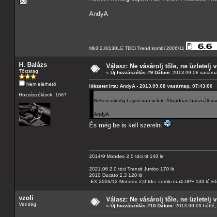
AndyA
Mk3 2.0/130LE TDCi Trend kombi 2006/11
H. Balázs
Válasz: Ne vásárolj tőle, ne üzletelj v
Törzstag
«
Új hozzászólás #9 Dátum:
2013.09.08 vasárna
Nem elérhető
Idézetet írta: AndyA - 2013.09.08 vasárnap, 07:43:00
Hozzászólások: 1667
Nekem mindig bajom van velük! Állandóan használt vac
AndyA
És még be is kell szerelni
2014/9 Mondeo 2.0 tdci tit 140 le
2021.06 2.0 tdci Transit Jumbo 170 ló
2010 Ducato 2.3 120 ló
EX 2006/12 Mondeo 2,0 tdci combi eur4 DPF 130 ló EG
vzoli
Válasz: Ne vásárolj tőle, ne üzletelj v
Vendég
«
Új hozzászólás #10 Dátum:
2013.09.09 hétfő,