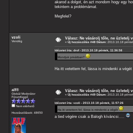
akarod a dolgot, én azt mondom hogy egy hos
tekintem a problémámat.
Megfelel?
vzoli
Válasz: Ne vásárolj tőle, ne üzletelj v
Vendég
«
Új hozzászólás #48 Dátum:
2013.10.18 péntek
Idézetet írta: drof - 2013.10.18 péntek, 11:36:58
Mondjuk privátban?
Ha itt vetettem fel, lássa is mindenki a végét
alf®
Válasz: Ne vásárolj tőle, ne üzletelj v
Globál Moderátor
«
Új hozzászólás #49 Dátum:
2013.10.18 péntek
Fórumfüggő
Idézetet írta: vzoli - 2013.10.18 péntek, 11:57:26
Nem elérhető
Ha itt vetettem fel, lássa is mindenki a végét
Hozzászólások: 48650
a tied végére csak a Balogh kíváncsi.....