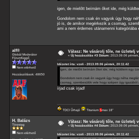
igen, de mielőtt beírnám őket ide, még küldt
Gondolom nem csak én vagyok úgy hogy néha 
jó is, de amikor megérkezik a csomag, szemb
ami a nem érdemes utánamenni kategóriába e
alf®
Válasz: Ne vásárolj tőle, ne üzletelj v
Globál Moderátor
«
Új hozzászólás #3 Dátum:
2013.09.06 péntek,
Fórumfüggő
Idézetet írta: vzoli - 2013.09.06 péntek, 20:11:42
Nem elérhető
igen, de mielőtt beírnám őket ide, még küldtem egy üz
Hozzászólások: 48650
Gondolom nem csak én vagyok úgy hogy néha meglát a 
csomag, szembesülök vele hogy szépen úgy igazából á
írjad csak írjad!
TDCI Űrhajó
Titanium
S
max 18"
H. Balázs
Válasz: Ne vásárolj tőle, ne üzletelj v
Törzstag
«
Új hozzászólás #4 Dátum:
2013.09.06 péntek,
Nem elérhető
Idézetet írta: vzoli - 2013.09.06 péntek, 20:11:42