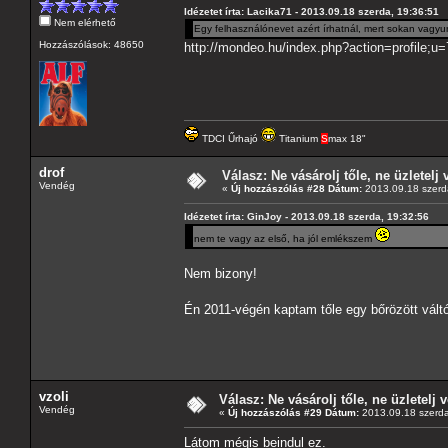
Idézetet írta: Lacika71 - 2013.09.18 szerda, 19:36:51
Nem elérhető
Egy felhasználónevet azért írhatnál, mert sokan vagyu
Hozzászólások: 48650
http://mondeo.hu/index.php?action=profile;u
TDCI Űrhajó
Titanium
S
max 18"
drof
Válasz: Ne vásárolj tőle, ne üzletelj 
Vendég
«
Új hozzászólás #28 Dátum:
2013.09.18 szerd
Idézetet írta: GinJoy - 2013.09.18 szerda, 19:32:56
nem te vagy az első, ha jól emlékszem
Nem bizony!
Én 2011-végén kaptam tőle egy bőrözött vá
vzoli
Válasz: Ne vásárolj tőle, ne üzletelj v
Vendég
«
Új hozzászólás #29 Dátum:
2013.09.18 szerda
Látom mégis beindul ez.