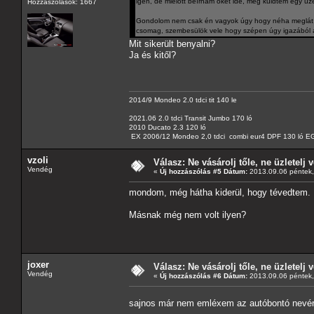
igen, de mielőtt beírnám őket ide, még küldtem egy üz
Hozzászólások: 1667
Gondolom nem csak én vagyok úgy hogy néha meglát a 
csomag, szembesülök vele hogy szépen úgy igazából á
Mit sikerült benyalni?
Ja és kitől?
2014/9 Mondeo 2.0 tdci tit 140 le
2021.06 2.0 tdci Transit Jumbo 170 ló
2010 Ducato 2.3 120 ló
EX 2006/12 Mondeo 2,0 tdci combi eur4 DPF 130 ló EG
vzoli
Válasz: Ne vásárolj tőle, ne üzletelj v
Vendég
«
Új hozzászólás #5 Dátum:
2013.09.06 péntek,
mondom, még hátha kiderül, hogy tévedtem.
Másnak még nem volt ilyen?
joxer
Válasz: Ne vásárolj tőle, ne üzletelj v
Vendég
«
Új hozzászólás #6 Dátum:
2013.09.06 péntek,
sajnos már nem emléxem az autóbontó nevér