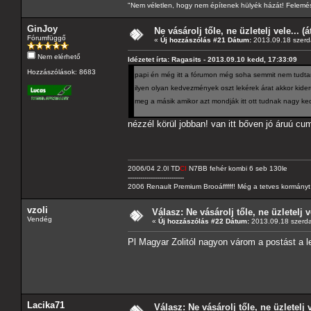
"Nem véletlen, hogy nem építenek hülyék házát! Felemés
GinJoy
Ne vásárolj tőle, ne üzletelj vele... (
Fórumfüggő
«
Új hozzászólás #21 Dátum:
2013.09.18 szerd
Nem elérhető
Idézetet írta: Ragasits - 2013.09.10 kedd, 17:33:09
Hozzászólások: 8683
papi én még itt a fórumon még soha semmit nem tud
ilyen olyan kedvezmények oszt lekérek árat akkor kid
meg a másik amikor azt mondják itt ott tudnak nagy 
nézzél körül jobban! van itt bőven jó áruú cu
2006/04 2.0l TD
CI
N7BB fehér kombi 6 seb 130le
---------------------------
2006 Renault Premium Brooáfffff! Még a tetves kormányt s
vzoli
Válasz: Ne vásárolj tőle, ne üzletelj v
Vendég
«
Új hozzászólás #22 Dátum:
2013.09.18 szerda
Pl Magyar Zolitól nagyon várom a postást a l
Lacika71
Válasz: Ne vásárolj tőle, ne üzletelj 