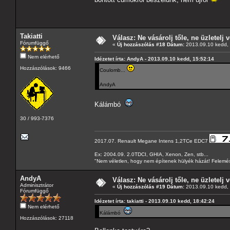
Takiatti
Válasz: Ne vásárolj tőle, ne üzletelj v
Fórumfüggő
«
Új hozzászólás #18 Dátum:
2013.09.10 kedd, 
Nem elérhető
Idézetet írta: AndyA - 2013.09.10 kedd, 15:52:14
Hozzászólások: 9466
Coulomb...
AndyA
Kálámbó
30 / 993-7376
2017.07. Renault Megane Intens 1,2TCe EDC7
Ex: 2004.09. 2.0TDCI, GHIA, Xenon, Zen, stb...
"Nem véletlen, hogy nem építenek hülyék házát! Felemés
AndyA
Válasz: Ne vásárolj tőle, ne üzletelj v
Adminisztrátor
«
Új hozzászólás #19 Dátum:
2013.09.10 kedd, 
Fórumfüggő
Idézetet írta: takiatti - 2013.09.10 kedd, 18:42:24
Nem elérhető
Kálámbó
Hozzászólások: 27118