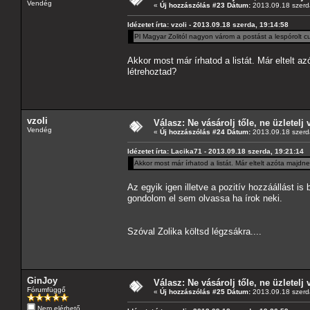
Vendég
«
Új hozzászólás #23 Dátum:
2013.09.18 szerd
Idézetet írta: vzoli - 2013.09.18 szerda, 19:14:58
Pl Magyar Zolitól nagyon várom a postást a lespórolt c
Akkor most már írhatod a listát. Már eltelt 
létrehoztad?
vzoli
Válasz: Ne vásárolj tőle, ne üzletelj 
Vendég
«
Új hozzászólás #24 Dátum:
2013.09.18 szerd
Idézetet írta: Lacika71 - 2013.09.18 szerda, 19:21:14
Akkor most már írhatod a listát. Már eltelt azóta majd
Az egyik igen illetve a pozitív hozzáállást 
gondolom el sem olvassa ha írok neki.
Szóval Zolika költsd légzsákra....
GinJoy
Válasz: Ne vásárolj tőle, ne üzletelj 
Fórumfüggő
«
Új hozzászólás #25 Dátum:
2013.09.18 szerd
Nem elérhető