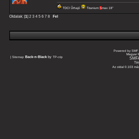
TDCI Űrhajó
Titanium
S
max 18"
Oldalak: [
1
]
2
3
4
5
6
7
8
Fel
Powered by SMF 
Magyar f
Back-n-Black
by
|
Sitemap
TP-crip
SMF
Tin
Az oldal 0.103 más