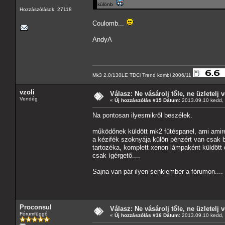
különb
Hozzászólások: 27118
Coulomb...
AndyA
Mk3 2.0/130LE TDCi Trend kombi 2006/11
vzoli
Válasz: Ne vásárolj tőle, ne üzletelj v
Vendég
«
Új hozzászólás #15 Dátum:
2013.09.10 kedd, 
Na pontosan ilyesmikről beszélek.
működőnek küldött mk2 fűtéspanel, ami ami
a kézifék szoknyája külön pénzért van csak 
tartozéka, komplett xenon lámpaként küldött
csak ígérgető....
Sajna van pár ilyen senkiember a fórumon....
Proconsul
Válasz: Ne vásárolj tőle, ne üzletelj v
Fórumfüggő
«
Új hozzászólás #16 Dátum:
2013.09.10 kedd, 