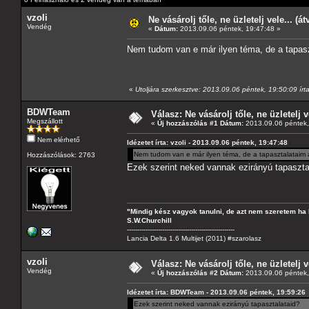
vzoli
Ne vásárolj tőle, ne üzletelj vele... (á
Vendég
«
Dátum:
2013.09.06 péntek, 19:47:48 »
Nem tudom van e már ilyen téma, de a tapaszt
«
Utoljára szerkesztve: 2013.09.06 péntek, 19:50:09 írta
BDWTeam
Válasz: Ne vásárolj tőle, ne üzletelj v
Megszállott
«
Új hozzászólás #1 Dátum:
2013.09.06 péntek,
Nem elérhető
Idézetet írta: vzoli - 2013.09.06 péntek, 19:47:48
Nem tudom van e már ilyen téma, de a tapasztalataim al
Hozzászólások: 2763
Ezek szerint neked vannak ezirányú tapaszta
"Mindig kész vagyok tanulni, de azt nem szeretem ha 
S.W.Churchill
----------------------------------------------------
Lancia Delta 1.6 Multijet (2011) #szarolasz
vzoli
Válasz: Ne vásárolj tőle, ne üzletelj v
Vendég
«
Új hozzászólás #2 Dátum:
2013.09.06 péntek,
Idézetet írta: BDWTeam - 2013.09.06 péntek, 19:59:26
Ezek szerint neked vannak ezirányú tapasztalataid?