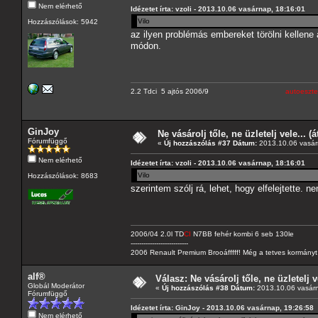
Nem elérhető
Idézetet írta: vzoli - 2013.10.06 vasárnap, 18:16:01
Vilo
Hozzászólások: 5942
az ilyen problémás embereket törölni kellene
módon.
2.2 Tdci 5 ajtós 2006/9
autoeszte
GinJoy
Ne vásárolj tőle, ne üzletelj vele... (
Fórumfüggő
«
Új hozzászólás #37 Dátum:
2013.10.06 vasár
Nem elérhető
Idézetet írta: vzoli - 2013.10.06 vasárnap, 18:16:01
Vilo
Hozzászólások: 8683
szerintem szólj rá, lehet, hogy elfelejtette. n
2006/04 2.0l TD
CI
N7BB fehér kombi 6 seb 130le
---------------------------
2006 Renault Premium Brooáfffff! Még a tetves kormányt s
alf®
Válasz: Ne vásárolj tőle, ne üzletelj v
Globál Moderátor
«
Új hozzászólás #38 Dátum:
2013.10.06 vasárn
Fórumfüggő
Idézetet írta: GinJoy - 2013.10.06 vasárnap, 19:26:58
Nem elérhető