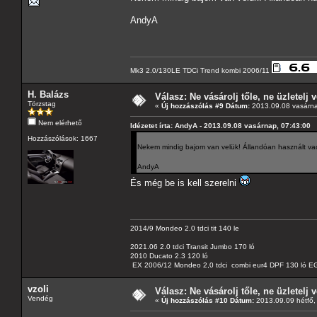
AndyA
Mk3 2.0/130LE TDCi Trend kombi 2006/11
H. Balázs
Válasz: Ne vásárolj tőle, ne üzletelj v
Törzstag
«
Új hozzászólás #9 Dátum:
2013.09.08 vasárna
Nem elérhető
Idézetet írta: AndyA - 2013.09.08 vasárnap, 07:43:00
Hozzászólások: 1667
Nekem mindig bajom van velük! Állandóan használt vac
AndyA
És még be is kell szerelni
2014/9 Mondeo 2.0 tdci tit 140 le
2021.06 2.0 tdci Transit Jumbo 170 ló
2010 Ducato 2.3 120 ló
EX 2006/12 Mondeo 2,0 tdci combi eur4 DPF 130 ló EG
vzoli
Válasz: Ne vásárolj tőle, ne üzletelj v
Vendég
«
Új hozzászólás #10 Dátum:
2013.09.09 hétfő,