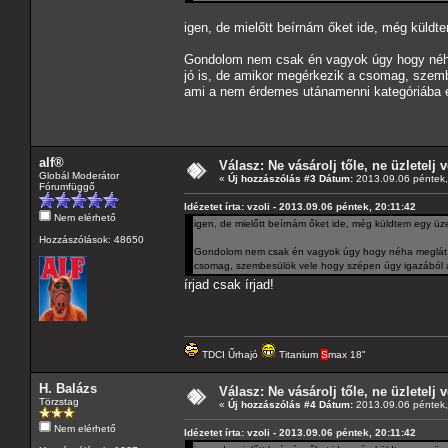
igen, de mielőtt beírnám őket ide, még küldt
Gondolom nem csak én vagyok úgy hogy néha 
jó is, de amikor megérkezik a csomag, szemb
ami a nem érdemes utánamenni kategóriába e
alf®
Válasz: Ne vásárolj tőle, ne üzletelj v
Globál Moderátor
«
Új hozzászólás #3 Dátum:
2013.09.06 péntek,
Fórumfüggő
Idézetet írta: vzoli - 2013.09.06 péntek, 20:11:42
Nem elérhető
igen, de mielőtt beírnám őket ide, még küldtem egy üz
Hozzászólások: 48650
Gondolom nem csak én vagyok úgy hogy néha meglát a 
csomag, szembesülök vele hogy szépen úgy igazából á
írjad csak írjad!
TDCI Űrhajó
Titanium
S
max 18"
H. Balázs
Válasz: Ne vásárolj tőle, ne üzletelj v
Törzstag
«
Új hozzászólás #4 Dátum:
2013.09.06 péntek,
Nem elérhető
Idézetet írta: vzoli - 2013.09.06 péntek, 20:11:42