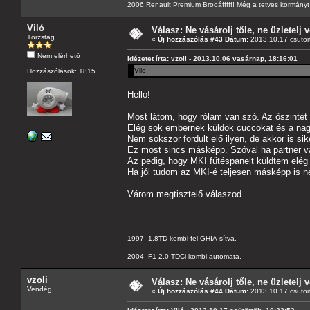
2006 Renault Premium Brooáfffff! Még a tetves kormányt s
Viló
Válasz: Ne vásárolj tőle, ne üzletelj v
Törzstag
«
Új hozzászólás #43 Dátum:
2013.10.17 csütör
Nem elérhető
Idézetet írta: vzoli - 2013.10.06 vasárnap, 18:16:01
Vilo
Hozzászólások: 1815
Helló!
Most látom, hogy rólam van szó. Az őszintét
Elég sok embernek küldök cuccokat és a nag
Nem sokszor fordult elő ilyen, de akkor is sike
Ez most sincs másképp. Szóval ha partner va
Az pedig, hogy MKI fűtéspanelt küldtem elég
Ha jól tudom az MKI-é teljesen másképp is né
Várom megtisztelő válaszod.
1997 1.8TD kombi fel-GHIA-sítva.
2004 F1 2.0 TDCi kombi automata.
vzoli
Válasz: Ne vásárolj tőle, ne üzletelj v
Vendég
«
Új hozzászólás #44 Dátum:
2013.10.17 csütör