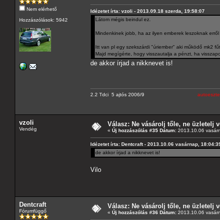
Nem elérhető
Idézetet írta: vzoli - 2013.09.18 szerda, 19:58:07
Látom mégis beindul ez.
Hozzászólások: 5942
Mindenkinek jobb, ha az ilyen emberek leszoknak errő
Itt van pl egy szekszárdi "úriember" aki működő mk2 f
Majd megígérte, hogy visszautalja a pénzt, ha visszap
de akkor írjad a nikknevet is!
2.2 Tdci 5 ajtós 2006/9
autoeszte
vzoli
Válasz: Ne vásárolj tőle, ne üzletelj v
Vendég
«
Új hozzászólás #35 Dátum:
2013.10.06 vasárn
Idézetet írta: Dentcraft - 2013.10.06 vasárnap, 18:04:3
de akkor írjad a nikknevet is!
Vilo
Dentcraft
Válasz: Ne vásárolj tőle, ne üzletelj v
Fórumfüggő
«
Új hozzászólás #36 Dátum:
2013.10.06 vasárn