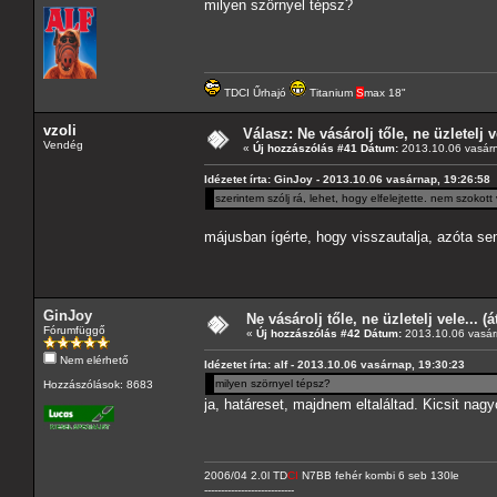
milyen szörnyel tépsz?
TDCI Űrhajó
Titanium
S
max 18"
vzoli
Válasz: Ne vásárolj tőle, ne üzletelj v
Vendég
«
Új hozzászólás #41 Dátum:
2013.10.06 vasárn
Idézetet írta: GinJoy - 2013.10.06 vasárnap, 19:26:58
szerintem szólj rá, lehet, hogy elfelejtette. nem szokott
májusban ígérte, hogy visszautalja, azóta se
GinJoy
Ne vásárolj tőle, ne üzletelj vele... (
Fórumfüggő
«
Új hozzászólás #42 Dátum:
2013.10.06 vasár
Nem elérhető
Idézetet írta: alf - 2013.10.06 vasárnap, 19:30:23
milyen szörnyel tépsz?
Hozzászólások: 8683
ja, határeset, majdnem eltaláltad. Kicsit nag
2006/04 2.0l TD
CI
N7BB fehér kombi 6 seb 130le
---------------------------