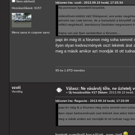
Nem elérhető
Idézetet írta: vzoli - 2013.09.10 kedd, 17:25:34
Na pontosan ilyesmikről beszélek.
Hozzászólások: 6157
működőnek küldött mk2 fűtéspanel, ami amire megérke
pénzért van csak benne, de a hamutartó a könyöklő zár
nélkül megérkező, istenbizony fizetéskor megveszem és
Mens sana in corpore sano
Sajna van pár ilyen senkiember a fórumon....
papi én még itt a fórumon még soha semmit
ilyen olyan kedvezmények oszt lekérek árat 
meg a másik amikor azt mondják itt ott tu
95-ös 1.8TD mondeo
vzoli
Válasz: Ne vásárolj tőle, ne üzletelj v
Vendég
«
Új hozzászólás #17 Dátum:
2013.09.10 kedd, 
Idézetet írta: Ragasits - 2013.09.10 kedd, 17:33:09
papi én még itt a fórumon még soha semmit nem tud
ilyen olyan kedvezmények oszt lekérek árat akkor kid
meg a másik amikor azt mondják itt ott tudnak nagy 
bontott cumókról beszélünk, nem újról