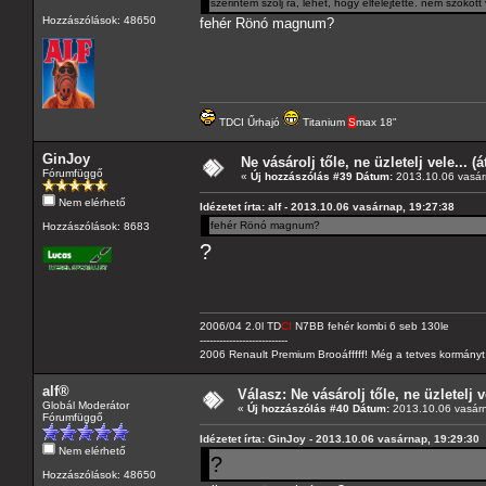
szerintem szólj rá, lehet, hogy elfelejtette. nem szokott
Hozzászólások: 48650
fehér Rönó magnum?
TDCI Űrhajó
Titanium
S
max 18"
GinJoy
Ne vásárolj tőle, ne üzletelj vele... (
Fórumfüggő
«
Új hozzászólás #39 Dátum:
2013.10.06 vasár
Nem elérhető
Idézetet írta: alf - 2013.10.06 vasárnap, 19:27:38
fehér Rönó magnum?
Hozzászólások: 8683
?
2006/04 2.0l TD
CI
N7BB fehér kombi 6 seb 130le
---------------------------
2006 Renault Premium Brooáfffff! Még a tetves kormányt s
alf®
Válasz: Ne vásárolj tőle, ne üzletelj v
Globál Moderátor
«
Új hozzászólás #40 Dátum:
2013.10.06 vasárn
Fórumfüggő
Idézetet írta: GinJoy - 2013.10.06 vasárnap, 19:29:30
Nem elérhető
?
Hozzászólások: 48650