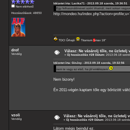
Idézetet írta: Lacika71 - 2013.09.18 szerda, 19:36:51
Nem elérhető
Egy felhasználónevet azért írhatnál, mert sokan vagyu
Hozzászólások: 48650
http://mondeo.hu/index.php?action=profile;u
TDCI Űrhajó
Titanium
S
max 18"
drof
Válasz: Ne vásárolj tőle, ne üzletelj 
Vendég
«
Új hozzászólás #28 Dátum:
2013.09.18 szerd
Idézetet írta: GinJoy - 2013.09.18 szerda, 19:32:56
nem te vagy az első, ha jól emlékszem
Nem bizony!
Én 2011-végén kaptam tőle egy bőrözött vá
vzoli
Válasz: Ne vásárolj tőle, ne üzletelj v
Vendég
«
Új hozzászólás #29 Dátum:
2013.09.18 szerda
Látom mégis beindul ez.