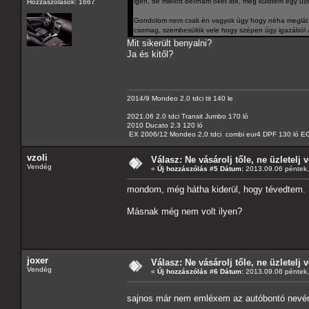
igen, de mielőtt beírnám őket ide, még küldtem egy üz
Hozzászólások: 1667
Gondolom nem csak én vagyok úgy hogy néha meglát a 
csomag, szembesülök vele hogy szépen úgy igazából á
Mit sikerült benyalni?
Ja és kitől?
2014/9 Mondeo 2.0 tdci tit 140 le
2021.06 2.0 tdci Transit Jumbo 170 ló
2010 Ducato 2.3 120 ló
EX 2006/12 Mondeo 2,0 tdci combi eur4 DPF 130 ló EG
vzoli
Válasz: Ne vásárolj tőle, ne üzletelj v
Vendég
«
Új hozzászólás #5 Dátum:
2013.09.06 péntek,
mondom, még hátha kiderül, hogy tévedtem.
Másnak még nem volt ilyen?
joxer
Válasz: Ne vásárolj tőle, ne üzletelj v
Vendég
«
Új hozzászólás #6 Dátum:
2013.09.06 péntek,
sajnos már nem emléxem az autóbontó nevér