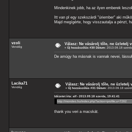
Mindenkinek jobb, ha az ilyen emberek leszo
Itt van pl egy szekszárdi "úriember" aki mű
Majd megígérte, hogy visszautalja a pénzt, 
vzoli
Válasz: Ne vásárolj tőle, ne üzletelj v
Vendég
«
Új hozzászólás #30 Dátum:
2013.09.18 szerda
De amúgy ha másnak is vannak nevei, lássu
Lacika71
Válasz: Ne vásárolj tőle, ne üzletelj 
Vendég
«
Új hozzászólás #31 Dátum:
2013.09.18 szerd
Idézetet írta: alf - 2013.09.18 szerda, 19:41:41
http://mondeo.hu/index.php?action=profile;u=7262
thank you veri a macskát.