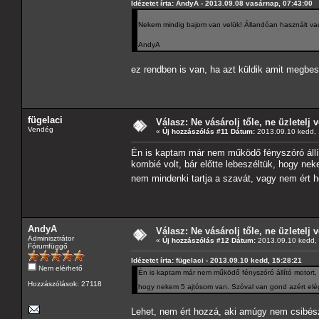
Idézetet írta: AndyA - 2013.09.08 vasárnap, 07:43:00
Nekem mindig bajom van velük! Állandóan használt vac
AndyA
ez rendben is van, ha azt küldik amit megbes
fügelaci
Válasz: Ne vásárolj tőle, ne üzletelj v
Vendég
«
Új hozzászólás #11 Dátum:
2013.09.10 kedd, 
Én is kaptam már nem működő fényszóró állít
kombié volt, bár előtte lebeszéltük, hogy ne
nem mindenki tartja a szavát, vagy nem ért 
AndyA
Válasz: Ne vásárolj tőle, ne üzletelj v
Adminisztrátor
«
Új hozzászólás #12 Dátum:
2013.09.10 kedd, 
Fórumfüggő
Idézetet írta: fügelaci - 2013.09.10 kedd, 15:28:21
Nem elérhető
Én is kaptam már nem működő fényszóró állító motort, 
Hozzászólások: 27118
hogy nekem 5 ajtósom van. Szóval van gond azért elég
Lehet, nem ért hozzá, aki amúgy nem csibész 