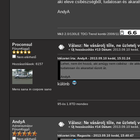
aki eleve csibészségből, tudatosan és akaratta
AndyA
Mk3 2.0/130LE TDCi Trend kombi 2006/11
Proconsul
Válasz: Ne vásárolj tőle, ne üzletelj v
Fórumfüggő
«
Új hozzászólás #13 Dátum:
2013.09.10 kedd, 
Nem elérhető
Idézetet írta: AndyA - 2013.09.10 kedd, 15:31:24
Lehet, nem ért hozzá, aki amúgy nem csibész - de akkor
Hozzászólások: 6157
tudatosan és akarattal rázott át.
AndyA
különb
Mens sana in corpore sano
95-ös 1.8TD mondeo
AndyA
Válasz: Ne vásárolj tőle, ne üzletelj v
Adminisztrátor
«
Új hozzászólás #14 Dátum:
2013.09.10 kedd, 
Fórumfüggő
Idézetet írta: Ragasits - 2013.09.10 kedd, 15:40:47
Nem elérhető