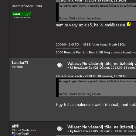
Idézetet írta: vzoli - 2013.09.18 szerda, 19:26:59
Az egyik igen illetve a pozitív hozzáállást is beszámít
Hozzászólások: 8683
Szóval Zolika költsd légzsákra....
nem te vagy az első, ha jól emlékszem
2006/04 2.0l TD
CI
N7BB fehér kombi 6 seb 130le
---------------------------
2006 Renault Premium Brooáfffff! Még a tetves kormányt s
Lacika71
Válasz: Ne vásárolj tőle, ne üzletelj 
Vendég
«
Új hozzászólás #26 Dátum:
2013.09.18 szerd
Idézetet írta: vzoli - 2013.09.18 szerda, 19:26:59
Az egyik igen illetve a pozitív hozzáállást is beszámít
Szóval Zolika költsd légzsákra....
Egy felhasználónevet azért írhatnál, mert so
alf®
Válasz: Ne vásárolj tőle, ne üzletelj 
Globál Moderátor
«
Új hozzászólás #27 Dátum:
2013.09.18 szerd
Fórumfüggő