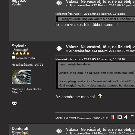
legyozo
Válasz: Ne vásárolj tőle, ne üzletelj v
Vendég
«
Új hozzászólás #32 Dátum:
2013.09.20 péntek
Idézetet írta: vzoli - 2013.09.18 szerda, 19:14:58
Pl Magyar Zolitól nagyon várom a postást a lespórolt c
Én sem veszek tőle többet semmit!
Styleair
Válasz: Ne vásárolj tőle, ne üzletelj v
Fórumfüggő
«
Új hozzászólás #33 Dátum:
2013.09.29 vasárn
Nem elérhető
Idézetet írta: vzoli - 2013.09.18 szerda, 19:58:07
Látom mégis beindul ez.
Hozzászólások: 14771
Mindenkinek jobb, ha az ilyen emberek leszoknak errő
Itt van pl egy szekszárdi "úriember" aki működő mk2 f
Majd megígérte, hogy visszautalja a pénzt, ha visszap
Machine Silver Rocket
(Morgó)
Az aprodra se menjen!
MKIII 2.0 TDCI Titanium-X (2005) EU4
Dentcraft
Válasz: Ne vásárolj tőle, ne üzletelj v
Fórumfüggő
«
Új hozzászólás #34 Dátum:
2013.10.06 vasárn