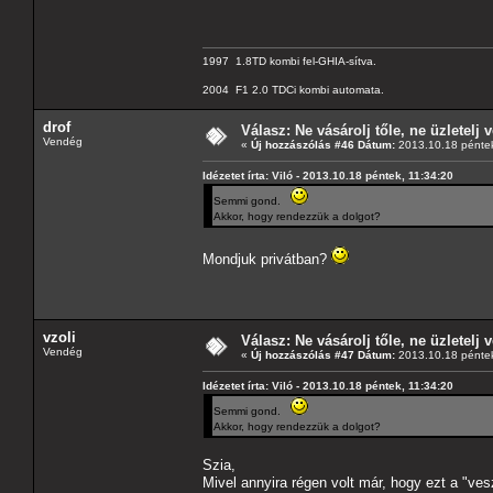
1997 1.8TD kombi fel-GHIA-sítva.
2004 F1 2.0 TDCi kombi automata.
drof
Válasz: Ne vásárolj tőle, ne üzletelj v
Vendég
«
Új hozzászólás #46 Dátum:
2013.10.18 péntek
Idézetet írta: Viló - 2013.10.18 péntek, 11:34:20
Semmi gond.
Akkor, hogy rendezzük a dolgot?
Mondjuk privátban?
vzoli
Válasz: Ne vásárolj tőle, ne üzletelj v
Vendég
«
Új hozzászólás #47 Dátum:
2013.10.18 péntek
Idézetet írta: Viló - 2013.10.18 péntek, 11:34:20
Semmi gond.
Akkor, hogy rendezzük a dolgot?
Szia,
Mivel annyira régen volt már, hogy ezt a "ve