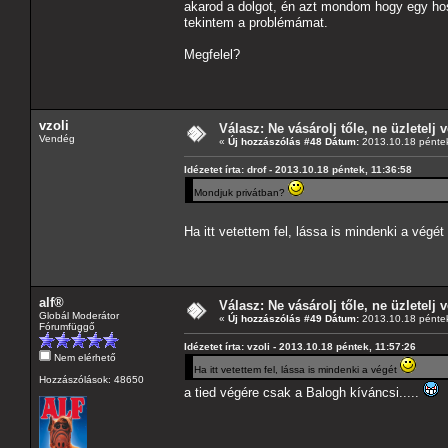
akarod a dolgot, én azt mondom hogy egy hos
tekintem a problémámat.
Megfelel?
vzoli
Válasz: Ne vásárolj tőle, ne üzletelj v
Vendég
«
Új hozzászólás #48 Dátum:
2013.10.18 péntek
Idézetet írta: drof - 2013.10.18 péntek, 11:36:58
Mondjuk privátban?
Ha itt vetettem fel, lássa is mindenki a végét
alf®
Válasz: Ne vásárolj tőle, ne üzletelj v
Globál Moderátor
«
Új hozzászólás #49 Dátum:
2013.10.18 péntek
Fórumfüggő
Idézetet írta: vzoli - 2013.10.18 péntek, 11:57:26
Nem elérhető
Ha itt vetettem fel, lássa is mindenki a végét
Hozzászólások: 48650
a tied végére csak a Balogh kíváncsi.....