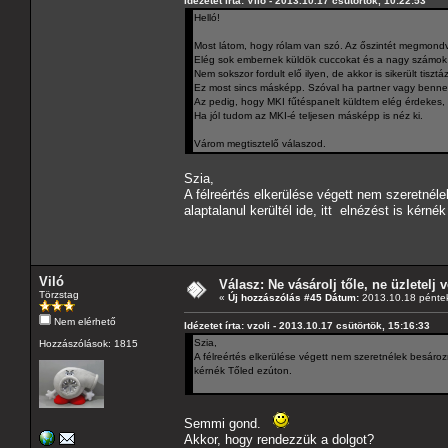
Idézetet írta: Viló - 2013.10.17 csütörtök, 10:22:53
Helló!
Most látom, hogy rólam van szó. Az őszintét megmondva
Elég sok embernek küldök cuccokat és a nagy számok t
Nem sokszor fordult elő ilyen, de akkor is sikerült tisztá
Ez most sincs másképp. Szóval ha partner vagy benne 
Az pedig, hogy MKI fűtéspanelt küldtem elég érdekes,
Ha jól tudom az MKI-é teljesen másképp is néz ki.
Várom megtisztelő válaszod.
Szia,
A félreértés elkerülése végett nem szeretnéle
alaptalanul kerültél ide, itt elnézést is kérné
Viló
Válasz: Ne vásárolj tőle, ne üzletelj v
Törzstag
«
Új hozzászólás #45 Dátum:
2013.10.18 péntek
Nem elérhető
Idézetet írta: vzoli - 2013.10.17 csütörtök, 15:16:33
Szia,
Hozzászólások: 1815
A félreértés elkerülése végett nem szeretnélek besározni
kérnék Tőled ezúton.
Semmi gond.
Akkor, hogy rendezzük a dolgot?