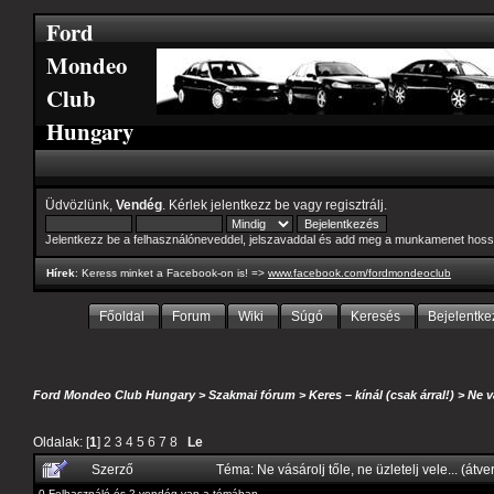
Ford
Mondeo
Club
Hungary
Üdvözlünk,
Vendég
. Kérlek
jelentkezz be
vagy
regisztrálj
.
Jelentkezz be a felhasználóneveddel, jelszavaddal és add meg a munkamenet hoss
Hírek
: Keress minket a Facebook-on is! =>
www.facebook.com/fordmondeoclub
Főoldal
Forum
Wiki
Súgó
Keresés
Bejelentke
Ford Mondeo Club Hungary
>
Szakmai fórum
>
Keres – kínál (csak árral!)
>
Ne v
Oldalak: [
1
]
2
3
4
5
6
7
8
Le
Szerző
Téma: Ne vásárolj tőle, ne üzletelj vele... (át
0 Felhasználó és 2 vendég van a témában