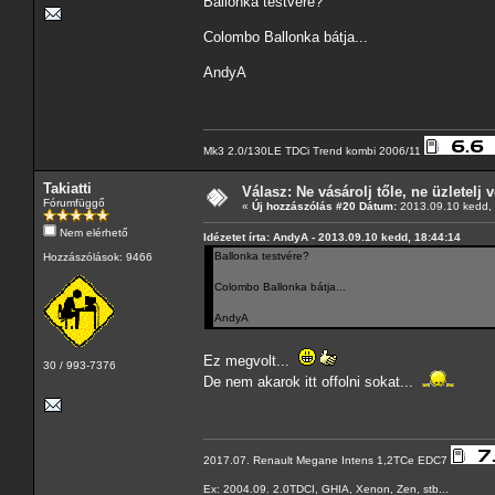
Ballonka testvére?
Colombo Ballonka bátja...
AndyA
Mk3 2.0/130LE TDCi Trend kombi 2006/11
Takiatti
Válasz: Ne vásárolj tőle, ne üzletelj v
Fórumfüggő
«
Új hozzászólás #20 Dátum:
2013.09.10 kedd, 
Nem elérhető
Idézetet írta: AndyA - 2013.09.10 kedd, 18:44:14
Ballonka testvére?
Hozzászólások: 9466
Colombo Ballonka bátja...
AndyA
Ez megvolt...
30 / 993-7376
De nem akarok itt offolni sokat...
2017.07. Renault Megane Intens 1,2TCe EDC7
Ex: 2004.09. 2.0TDCI, GHIA, Xenon, Zen, stb...