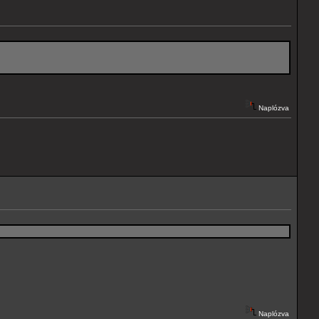
Naplózva
Naplózva