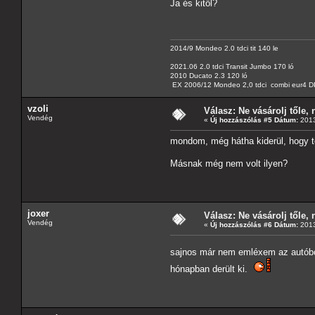
Ja és kitől?
2014/9 Mondeo 2.0 tdci tit 140 le
2021.06 2.0 tdci Transit Jumbo 170 ló
2010 Ducato 2.3 120 ló
EX 2006/12 Mondeo 2,0 tdci combi eur4 DP
vzoli
Válasz: Ne vásárolj tőle, n
Vendég
«
Új hozzászólás #5 Dátum:
2013
mondom, még hátha kiderül, hogy 
Másnak még nem volt ilyen?
joxer
Válasz: Ne vásárolj tőle, n
Vendég
«
Új hozzászólás #6 Dátum:
2013
sajnos már nem emléxem az autóbo
hónapban derült ki.