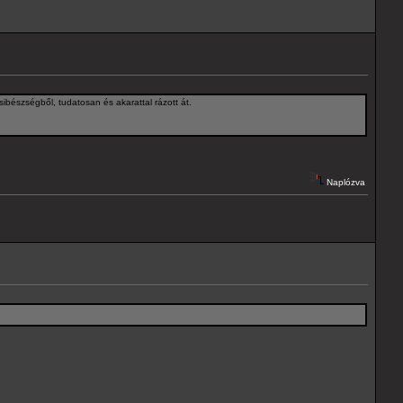
ibészségből, tudatosan és akarattal rázott át.
Naplózva