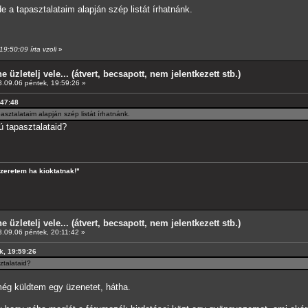
 a tapasztalataim alapján szép listát írhatnánk.
9:50:09 írta vzoli
»
e üzletelj vele... (átvert, becsapott, nem jelentkezett stb.)
.09.06 péntek, 19:59:26 »
:47:48
sztalataim alapján szép listát írhatnánk.
ú tapasztalataid?
szeretem ha kioktatnak!"
e üzletelj vele... (átvert, becsapott, nem jelentkezett stb.)
.09.06 péntek, 20:11:42 »
k, 19:59:26
ztalataid?
 még küldtem egy üzenetet, hátha.