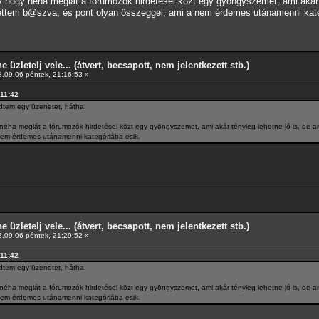
hogy néha meglát a fórumozók hirdetései közt egy gyöngyszemet, ami akár 
lettem b@szva, és pont olyan összeggel, ami a nem érdemes utánamenni kate
e üzletelj vele... (átvert, becsapott, nem jelentkezett stb.)
.09.06 péntek, 21:16:53 »
:11:42
ldtem egy üzenetet, hátha.
a meglát a fórumozók hirdetései közt egy gyöngyszemet, ami akár tényleg lehetne jó is, de a
nem érdemes utánamenni kategóriába esik.
e üzletelj vele... (átvert, becsapott, nem jelentkezett stb.)
.09.06 péntek, 21:29:52 »
:11:42
ldtem egy üzenetet, hátha.
a meglát a fórumozók hirdetései közt egy gyöngyszemet, ami akár tényleg lehetne jó is, de a
nem érdemes utánamenni kategóriába esik.