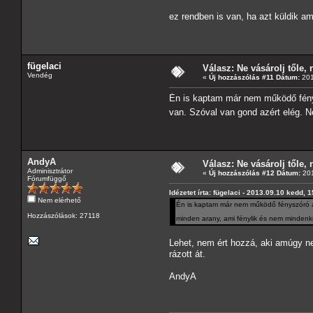
ez rendben is van, ha azt küldik a
fügelaci
Válasz: Ne vásárolj tőle, n
Vendég
«
Új hozzászólás #11 Dátum:
201
Én is kaptam már nem működő fénysz
van. Szóval van gond azért elég. N
AndyA
Válasz: Ne vásárolj tőle, n
Adminisztrátor
«
Új hozzászólás #12 Dátum:
201
Fórumfüggő
Idézetet írta: fügelaci - 2013.09.10 kedd, 
Nem elérhető
Én is kaptam már nem működő fényszóró ál
Hozzászólások: 27118
minden arany, ami fénylik és nem mindenki
Lehet, nem ért hozzá, aki amúgy ne
rázott át.
AndyA