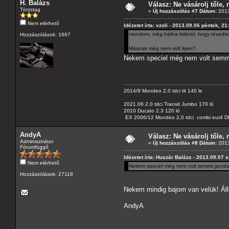
H. Balázs
Válasz: Ne vásárolj tőle, n
Törzstag
«
Új hozzászólás #7 Dátum:
2013
Nem elérhető
Idézetet írta: vzoli - 2013.09.06 péntek, 21
mondom, még hátha kiderül, hogy tévedt
Hozzászólások: 1667
Másnak még nem volt ilyen?
Nekem speciel még nem volt semmi
2014/9 Mondeo 2.0 tdci tit 140 le
2021.06 2.0 tdci Transit Jumbo 170 ló
2010 Ducato 2.3 120 ló
EX 2006/12 Mondeo 2,0 tdci combi eur4 DP
AndyA
Válasz: Ne vásárolj tőle, n
Adminisztrátor
«
Új hozzászólás #8 Dátum:
2013
Fórumfüggő
Idézetet írta: Huszár Balázs - 2013.09.07 
Nem elérhető
Nekem speciel még nem volt semmi gondom
Hozzászólások: 27118
Nekem mindig bajom van velük! Áll
AndyA