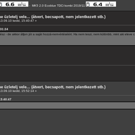
- MK5 2.0 Ecoblue TDCi kombi 2019/11
e üzletelj vele... (átvert, becsapott, nem jelentkezett stb.)
3.09.10 kedd, 15:40:47 »
:31:24
z - de akkor álljon jót a saját hozzá-nem-értéséért. Ha nem teszi, nem különbb, mint aki eleve cs
e üzletelj vele... (átvert, becsapott, nem jelentkezett stb.)
3.09.10 kedd, 15:52:14 »
15:40:47