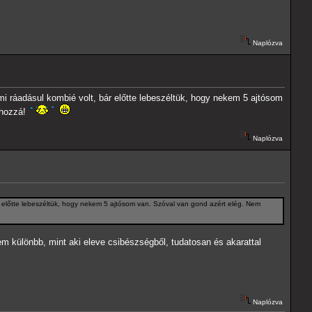
Naplózva
i ráadásul kombié volt, bár előtte lebeszéltük, hogy nekem 5 ajtósom
 hozzá!
Naplózva
 előtte lebeszéltük, hogy nekem 5 ajtósom van. Szóval van gond azért elég. Nem
em különbb, mint aki eleve csibészségből, tudatosan és akarattal
Naplózva