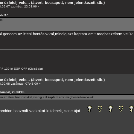
e üzletelj vele... (átvert, becsapott, nem jelentkezett stb.)
.09.07 szombat, 23:03:06 »
:32:57
em.
 gondom az itteni bontósokkal,mindig azt kaptam amit megbeszéltem velük.
F 130 ló EGR OFF (CigisBalu)
e üzletelj vele... (átvert, becsapott, nem jelentkezett stb.)
.09.08 vasárnap, 07:43:00 »
szombat, 23:03:06
 az itteni bontósokkal,mindig azt kaptam amit megbeszéltem velük.
andóan használt vackokat küldenek, sose újat...