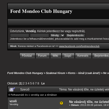
Ford Mondeo Club Hungary
Üdvözlünk,
Vendég
. Kérlek
jelentkezz be
vagy
regisztrálj
.
Jelentkezz be a felhasználóneveddel, jelszavaddal és add meg a munkamenet hoss
Hírek
: Keress minket a Facebook-on is! =>
www.facebook.com/fordmondeoclub
Főoldal
Forum
Wiki
Súgó
Keresés
Bejelentke
Ford Mondeo Club Hungary
>
Szakmai fórum
>
Keres – kínál (csak árral!)
>
Ne v
Oldalak: [
1
]
2
3
4
5
6
7
8
Le
Szerző
Téma: Ne vásárolj tőle, ne üzletelj ve
0 Felhasználó és 1 vendég van a témában
vzoli
Ne vásárolj tőle, ne üzletel
Vendég
«
Dátum:
2013.09.06 péntek, 19:4