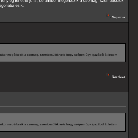
tényleg lehetne jó is, de amikor megérkezik a csomag, szembesülök
góriába esik.
Naplózva
mikor megérkezik a csomag, szembesülök vele hogy szépen úgy igazából át lettem
Naplózva
mikor megérkezik a csomag, szembesülök vele hogy szépen úgy igazából át lettem