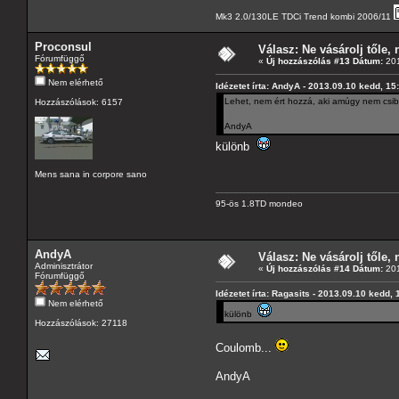
Mk3 2.0/130LE TDCi Trend kombi 2006/11
Proconsul
Válasz: Ne vásárolj tőle, n
Fórumfüggő
«
Új hozzászólás #13 Dátum:
201
Nem elérhető
Idézetet írta: AndyA - 2013.09.10 kedd, 15
Lehet, nem ért hozzá, aki amúgy nem csibés
Hozzászólások: 6157
AndyA
különb
Mens sana in corpore sano
95-ös 1.8TD mondeo
AndyA
Válasz: Ne vásárolj tőle, n
Adminisztrátor
«
Új hozzászólás #14 Dátum:
201
Fórumfüggő
Idézetet írta: Ragasits - 2013.09.10 kedd, 
Nem elérhető
különb
Hozzászólások: 27118
Coulomb...
AndyA