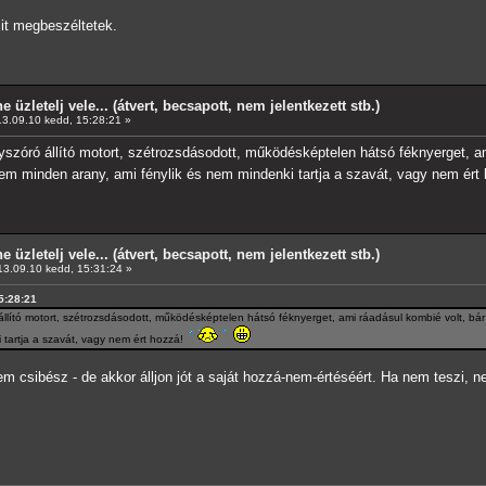
mit megbeszéltetek.
e üzletelj vele... (átvert, becsapott, nem jelentkezett stb.)
3.09.10 kedd, 15:28:21 »
óró állító motort, szétrozsdásodott, működésképtelen hátsó féknyerget, am
em minden arany, ami fénylik és nem mindenki tartja a szavát, vagy nem ért
e üzletelj vele... (átvert, becsapott, nem jelentkezett stb.)
3.09.10 kedd, 15:31:24 »
15:28:21
lító motort, szétrozsdásodott, működésképtelen hátsó féknyerget, ami ráadásul kombié volt, bár
 tartja a szavát, vagy nem ért hozzá!
m csibész - de akkor álljon jót a saját hozzá-nem-értéséért. Ha nem teszi, n