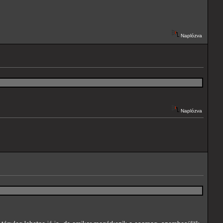
Naplózva
Naplózva