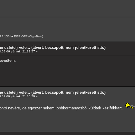
F 130 ló EGR OFF (CigisBalu)
e üzletelj vele... (átvert, becsapott, nem jelentkezett stb.)
.09.06 péntek, 21:32:57 »
tévedtem.
e üzletelj vele... (átvert, becsapott, nem jelentkezett stb.)
.09.06 péntek, 21:36:20 »
ntó nevére, de egyszer nekem jobbkormányosból küldtek kézifékkart.