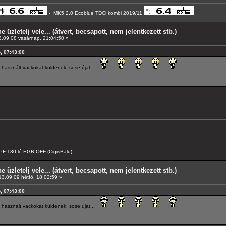
- MK5 2.0 Ecoblue TDCi kombi 2019/11
e üzletelj vele... (átvert, becsapott, nem jelentkezett stb.)
.09.08 vasárnap, 21:04:50 »
, 07:43:00
használt vackokat küldenek, sose újat...
F 130 ló EGR OFF (CigisBalu)
e üzletelj vele... (átvert, becsapott, nem jelentkezett stb.)
3.09.09 hétfő, 18:02:59 »
, 07:43:00
használt vackokat küldenek, sose újat...