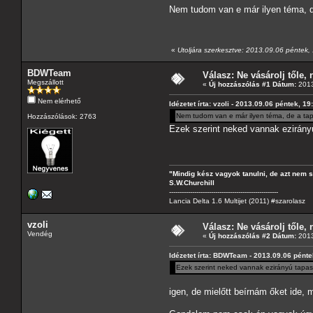
Nem tudom van e már ilyen téma, de
«
Utoljára szerkesztve: 2013.09.06 péntek, 1
BDWTeam
Válasz: Ne vásárolj tőle, n
Megszállott
«
Új hozzászólás #1 Dátum:
2013
Nem elérhető
Idézetet írta: vzoli - 2013.09.06 péntek, 19
Nem tudom van e már ilyen téma, de a tapa
Hozzászólások: 2763
Ezek szerint neked vannak ezirány
"Mindig kész vagyok tanulni, de azt nem 
S.W.Churchill
----------------------------------------------------
Lancia Delta 1.6 Multijet (2011) #szarolasz
vzoli
Válasz: Ne vásárolj tőle, n
Vendég
«
Új hozzászólás #2 Dátum:
2013
Idézetet írta: BDWTeam - 2013.09.06 pénte
Ezek szerint neked vannak ezirányú tapas
igen, de mielőtt beírnám őket ide,