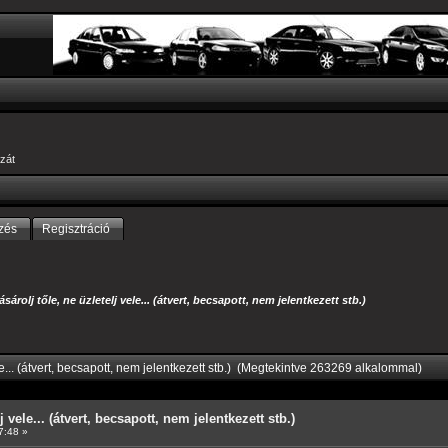
zát
zés
Regisztráció
ásárolj tőle, ne üzletelj vele... (átvert, becsapott, nem jelentkezett stb.)
le... (átvert, becsapott, nem jelentkezett stb.) (Megtekintve 263269 alkalommal)
j vele... (átvert, becsapott, nem jelentkezett stb.)
7:48 »