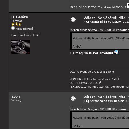
Mk3 2.0/130LE TDCi Trend kombi 2006/11
H. Balázs
Válasz: Ne vásárolj tőle, n
Törzstag
«
Új hozzászólás #9 Dátum:
2013
Nem elérhető
Idézetet írta: AndyA - 2013.09.08 vasárnap
Hozzászólások: 1667
Nekem mindig bajom van velük! Állandóan 
AndyA
És még be is kell szerelni
2014/9 Mondeo 2.0 tdci tit 140 le
2021.06 2.0 tdci Transit Jumbo 170 ló
2010 Ducato 2.3 120 ló
EX 2006/12 Mondeo 2,0 tdci combi eur4 DP
vzoli
Válasz: Ne vásárolj tőle, n
Vendég
«
Új hozzászólás #10 Dátum:
201
Idézetet írta: AndyA - 2013.09.08 vasárnap
Nekem mindig bajom van velük! Állandóan 
AndyA