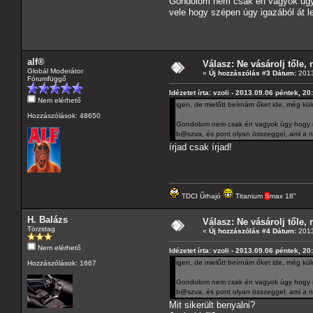
Gondolom nem csak én vagyok úgy 
vele hogy szépen úgy igazából át 
alf®
Válasz: Ne vásárolj tőle, n
Globál Moderátor
«
Új hozzászólás #3 Dátum:
2013
Fórumfüggő
Idézetet írta: vzoli - 2013.09.06 péntek, 20
Nem elérhető
igen, de mielőtt beírnám őket ide, még kü
Hozzászólások: 48650
Gondolom nem csak én vagyok úgy hogy néh
b@szva, és pont olyan összeggel, ami a 
írjad csak írjad!
TDCI Űrhajó
Titanium
S
max 18"
H. Balázs
Válasz: Ne vásárolj tőle, n
Törzstag
«
Új hozzászólás #4 Dátum:
2013
Nem elérhető
Idézetet írta: vzoli - 2013.09.06 péntek, 20
igen, de mielőtt beírnám őket ide, még kü
Hozzászólások: 1667
Gondolom nem csak én vagyok úgy hogy néh
b@szva, és pont olyan összeggel, ami a 
Mit sikerült benyalni?