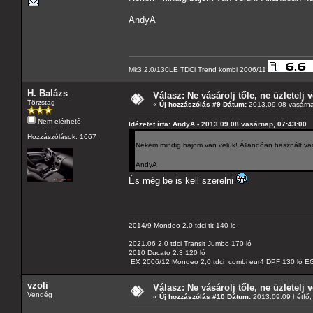
AndyA
Mk3 2.0/130LE TDCi Trend kombi 2006/11
H. Balázs
Válasz: Ne vásárolj tőle, ne üzletelj v
Törzstag
«
Új hozzászólás #9 Dátum:
2013.09.08 vasárna
Nem elérhető
Idézetet írta: AndyA - 2013.09.08 vasárnap, 07:43:00
Hozzászólások: 1667
Nekem mindig bajom van velük! Állandóan használt vac
AndyA
És még be is kell szerelni
2014/9 Mondeo 2.0 tdci tit 140 le
2021.06 2.0 tdci Transit Jumbo 170 ló
2010 Ducato 2.3 120 ló
EX 2006/12 Mondeo 2,0 tdci combi eur4 DPF 130 ló EG
vzoli
Válasz: Ne vásárolj tőle, ne üzletelj v
Vendég
«
Új hozzászólás #10 Dátum:
2013.09.09 hétfő,