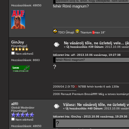
szerintem szólj rá, lehet, hogy elfelejtette. nem szokott
Hozzászólások: 48650
fehér Rönó magnum?
TDCI Űrhajó
Titanium
S
max 18"
GinJoy
Ne vásárolj tőle, ne üzletelj vele... (
Fórumfüggő
«
Új hozzászólás #39 Dátum:
2013.10.06 vasár
Nem elérhető
Idézetet írta: alf - 2013.10.06 vasárnap, 19:27:38
fehér Rönó magnum?
Hozzászólások: 8683
?
2006/04 2.0l TD
CI
N7BB fehér kombi 6 seb 130le
---------------------------
2006 Renault Premium Brooáfffff! Még a tetves kormányt s
alf®
Válasz: Ne vásárolj tőle, ne üzletelj v
Globál Moderátor
«
Új hozzászólás #40 Dátum:
2013.10.06 vasárn
Fórumfüggő
Idézetet írta: GinJoy - 2013.10.06 vasárnap, 19:29:30
Nem elérhető
?
Hozzászólások: 48650