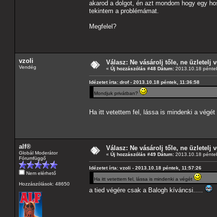
akarod a dolgot, én azt mondom hogy egy hos
tekintem a problémámat.
Megfelel?
vzoli
Válasz: Ne vásárolj tőle, ne üzletelj v
Vendég
«
Új hozzászólás #48 Dátum:
2013.10.18 péntek
Idézetet írta: drof - 2013.10.18 péntek, 11:36:58
Mondjuk privátban?
Ha itt vetettem fel, lássa is mindenki a végét
alf®
Válasz: Ne vásárolj tőle, ne üzletelj v
Globál Moderátor
«
Új hozzászólás #49 Dátum:
2013.10.18 péntek
Fórumfüggő
Idézetet írta: vzoli - 2013.10.18 péntek, 11:57:26
Nem elérhető
Ha itt vetettem fel, lássa is mindenki a végét
Hozzászólások: 48650
a tied végére csak a Balogh kíváncsi.....