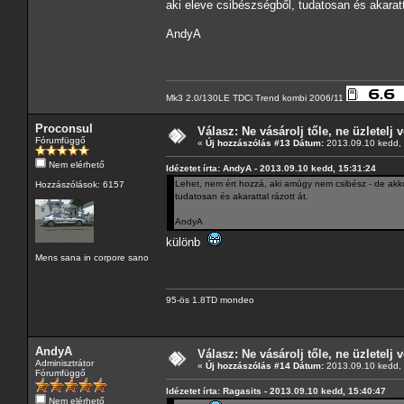
aki eleve csibészségből, tudatosan és akaratta
AndyA
Mk3 2.0/130LE TDCi Trend kombi 2006/11
Proconsul
Válasz: Ne vásárolj tőle, ne üzletelj v
Fórumfüggő
«
Új hozzászólás #13 Dátum:
2013.09.10 kedd, 
Nem elérhető
Idézetet írta: AndyA - 2013.09.10 kedd, 15:31:24
Lehet, nem ért hozzá, aki amúgy nem csibész - de akkor
Hozzászólások: 6157
tudatosan és akarattal rázott át.
AndyA
különb
Mens sana in corpore sano
95-ös 1.8TD mondeo
AndyA
Válasz: Ne vásárolj tőle, ne üzletelj v
Adminisztrátor
«
Új hozzászólás #14 Dátum:
2013.09.10 kedd, 
Fórumfüggő
Idézetet írta: Ragasits - 2013.09.10 kedd, 15:40:47
Nem elérhető