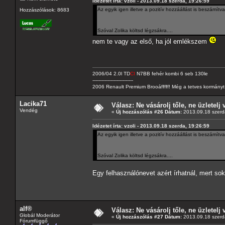
Idézetet írta: vzoli - 2013.09.18 szerda, 19:26:59
Az egyik igen illetve a pozitív hozzáállást is beszámít
Hozzászólások: 8683
Szóval Zolika költsd légzsákra....
nem te vagy az első, ha jól emlékszem
2006/04 2.0l TD
CI
N7BB fehér kombi 6 seb 130le
---------------------------
2006 Renault Premium Brooáfffff! Még a tetves kormányt s
Lacika71
Válasz: Ne vásárolj tőle, ne üzletelj 
Vendég
«
Új hozzászólás #26 Dátum:
2013.09.18 szerd
Idézetet írta: vzoli - 2013.09.18 szerda, 19:26:59
Az egyik igen illetve a pozitív hozzáállást is beszámít
Szóval Zolika költsd légzsákra....
Egy felhasználónevet azért írhatnál, mert so
alf®
Válasz: Ne vásárolj tőle, ne üzletelj 
Globál Moderátor
«
Új hozzászólás #27 Dátum:
2013.09.18 szerd
Fórumfüggő