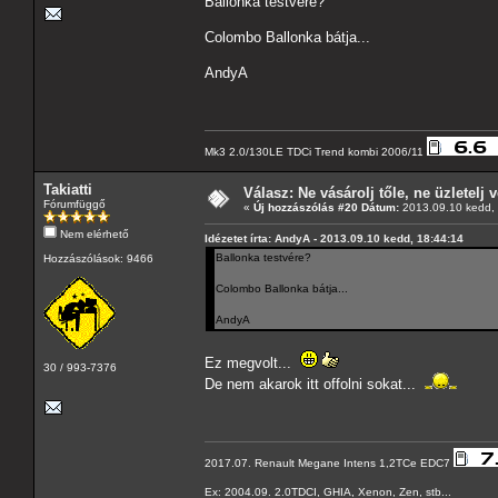
Ballonka testvére?
Colombo Ballonka bátja...
AndyA
Mk3 2.0/130LE TDCi Trend kombi 2006/11
Takiatti
Válasz: Ne vásárolj tőle, ne üzletelj v
Fórumfüggő
«
Új hozzászólás #20 Dátum:
2013.09.10 kedd, 
Nem elérhető
Idézetet írta: AndyA - 2013.09.10 kedd, 18:44:14
Ballonka testvére?
Hozzászólások: 9466
Colombo Ballonka bátja...
AndyA
Ez megvolt...
30 / 993-7376
De nem akarok itt offolni sokat...
2017.07. Renault Megane Intens 1,2TCe EDC7
Ex: 2004.09. 2.0TDCI, GHIA, Xenon, Zen, stb...