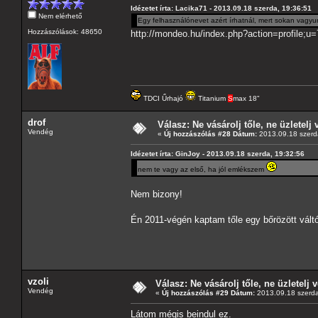
Idézetet írta: Lacika71 - 2013.09.18 szerda, 19:36:51
Nem elérhető
Egy felhasználónevet azért írhatnál, mert sokan vagyu
Hozzászólások: 48650
http://mondeo.hu/index.php?action=profile;u
TDCI Űrhajó
Titanium
S
max 18"
drof
Válasz: Ne vásárolj tőle, ne üzletelj 
Vendég
«
Új hozzászólás #28 Dátum:
2013.09.18 szerd
Idézetet írta: GinJoy - 2013.09.18 szerda, 19:32:56
nem te vagy az első, ha jól emlékszem
Nem bizony!
Én 2011-végén kaptam tőle egy bőrözött vá
vzoli
Válasz: Ne vásárolj tőle, ne üzletelj v
Vendég
«
Új hozzászólás #29 Dátum:
2013.09.18 szerda
Látom mégis beindul ez.