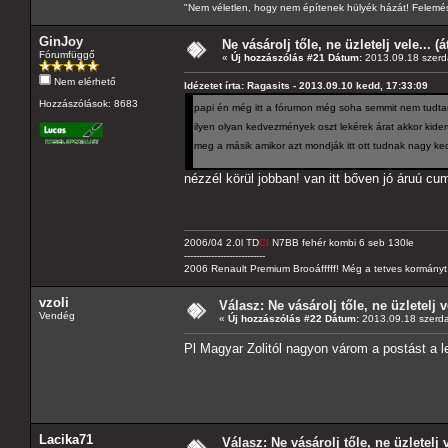
"Nem véletlen, hogy nem építenek hülyék házát! Felemés
GinJoy
Ne vásárolj tőle, ne üzletelj vele... (
Fórumfüggő
«
Új hozzászólás #21 Dátum:
2013.09.18 szerd
Nem elérhető
Idézetet írta: Ragasits - 2013.09.10 kedd, 17:33:09
Hozzászólások: 8683
papi én még itt a fórumon még soha semmit nem tud
ilyen olyan kedvezmények oszt lekérek árat akkor kid
meg a másik amikor azt mondják itt ott tudnak nagy 
nézzél körül jobban! van itt bőven jó áruú cu
2006/04 2.0l TD
CI
N7BB fehér kombi 6 seb 130le
---------------------------
2006 Renault Premium Brooáfffff! Még a tetves kormányt s
vzoli
Válasz: Ne vásárolj tőle, ne üzletelj v
Vendég
«
Új hozzászólás #22 Dátum:
2013.09.18 szerda
Pl Magyar Zolitól nagyon várom a postást a l
Lacika71
Válasz: Ne vásárolj tőle, ne üzletelj 