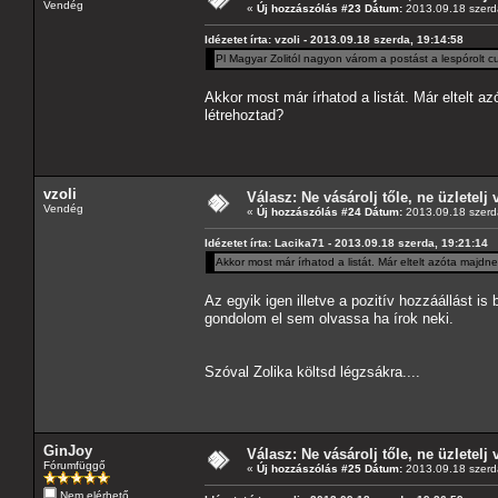
Vendég
«
Új hozzászólás #23 Dátum:
2013.09.18 szerd
Idézetet írta: vzoli - 2013.09.18 szerda, 19:14:58
Pl Magyar Zolitól nagyon várom a postást a lespórolt c
Akkor most már írhatod a listát. Már eltelt 
létrehoztad?
vzoli
Válasz: Ne vásárolj tőle, ne üzletelj 
Vendég
«
Új hozzászólás #24 Dátum:
2013.09.18 szerd
Idézetet írta: Lacika71 - 2013.09.18 szerda, 19:21:14
Akkor most már írhatod a listát. Már eltelt azóta majd
Az egyik igen illetve a pozitív hozzáállást 
gondolom el sem olvassa ha írok neki.
Szóval Zolika költsd légzsákra....
GinJoy
Válasz: Ne vásárolj tőle, ne üzletelj 
Fórumfüggő
«
Új hozzászólás #25 Dátum:
2013.09.18 szerd
Nem elérhető