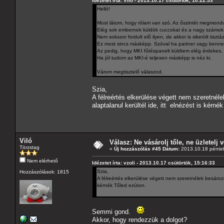
Idézetet írta: Viló - 2013.10.17 csütörtök, 10:22:53
Helló!
Most látom, hogy rólam van szó. Az őszintét megmondva
Elég sok embernek küldök cuccokat és a nagy számok t
Nem sokszor fordult elő ilyen, de akkor is sikerült tisztá
Ez most sincs másképp. Szóval ha partner vagy benne 
Az pedig, hogy MKI fűtéspanelt küldtem elég érdekes,
Ha jól tudom az MKI-é teljesen másképp is néz ki.
Várom megtisztelő válaszod.
Szia,
A félreértés elkerülése végett nem szeretnéle
alaptalanul kerültél ide, itt elnézést is kérné
Viló
Válasz: Ne vásárolj tőle, ne üzletelj v
Törzstag
«
Új hozzászólás #45 Dátum:
2013.10.18 péntek
Nem elérhető
Idézetet írta: vzoli - 2013.10.17 csütörtök, 15:16:33
Szia,
Hozzászólások: 1815
A félreértés elkerülése végett nem szeretnélek besározni
kérnék Tőled ezúton.
Semmi gond.
Akkor, hogy rendezzük a dolgot?