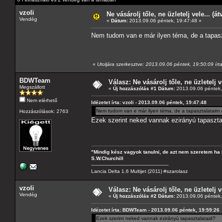
vzoli
Ne vásárolj tőle, ne üzletelj vele... (á
Vendég
«
Dátum:
2013.09.06 péntek, 19:47:48 »
Nem tudom van e már ilyen téma, de a tapaszt
«
Utoljára szerkesztve: 2013.09.06 péntek, 19:50:09 írta
BDWTeam
Válasz: Ne vásárolj tőle, ne üzletelj v
Megszállott
«
Új hozzászólás #1 Dátum:
2013.09.06 péntek,
Nem elérhető
Idézetet írta: vzoli - 2013.09.06 péntek, 19:47:48
Nem tudom van e már ilyen téma, de a tapasztalataim al
Hozzászólások: 2763
Ezek szerint neked vannak ezirányú tapaszta
"Mindig kész vagyok tanulni, de azt nem szeretem ha 
S.W.Churchill
----------------------------------------------------
Lancia Delta 1.6 Multijet (2011) #szarolasz
vzoli
Válasz: Ne vásárolj tőle, ne üzletelj v
Vendég
«
Új hozzászólás #2 Dátum:
2013.09.06 péntek,
Idézetet írta: BDWTeam - 2013.09.06 péntek, 19:59:26
Ezek szerint neked vannak ezirányú tapasztalataid?