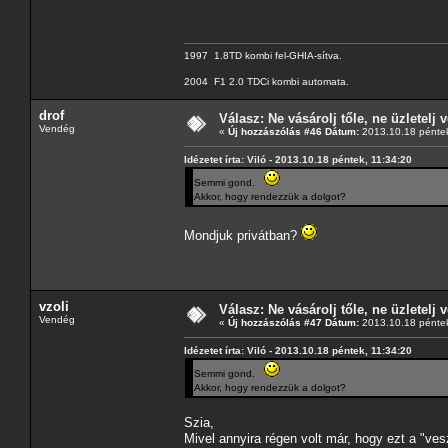
1997 1.8TD kombi fel-GHIA-sítva.
2004 F1 2.0 TDCi kombi automata.
drof
Válasz: Ne vásárolj tőle, ne üzletelj v
Vendég
«
Új hozzászólás #46 Dátum:
2013.10.18 péntek
Idézetet írta: Viló - 2013.10.18 péntek, 11:34:20
Semmi gond.
Akkor, hogy rendezzük a dolgot?
Mondjuk privátban?
vzoli
Válasz: Ne vásárolj tőle, ne üzletelj v
Vendég
«
Új hozzászólás #47 Dátum:
2013.10.18 péntek
Idézetet írta: Viló - 2013.10.18 péntek, 11:34:20
Semmi gond.
Akkor, hogy rendezzük a dolgot?
Szia,
Mivel annyira régen volt már, hogy ezt a "ve