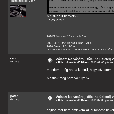
igen, de mielőtt beírnám őket ide, még küldtem egy üz
Hozzászólások: 1667
Gondolom nem csak én vagyok úgy hogy néha meglát a 
csomag, szembesülök vele hogy szépen úgy igazából á
Mit sikerült benyalni?
Ja és kitől?
2014/9 Mondeo 2.0 tdci tit 140 le
2021.06 2.0 tdci Transit Jumbo 170 ló
2010 Ducato 2.3 120 ló
EX 2006/12 Mondeo 2,0 tdci combi eur4 DPF 130 ló EG
vzoli
Válasz: Ne vásárolj tőle, ne üzletelj v
Vendég
«
Új hozzászólás #5 Dátum:
2013.09.06 péntek,
mondom, még hátha kiderül, hogy tévedtem.
Másnak még nem volt ilyen?
joxer
Válasz: Ne vásárolj tőle, ne üzletelj v
Vendég
«
Új hozzászólás #6 Dátum:
2013.09.06 péntek,
sajnos már nem emléxem az autóbontó nevér