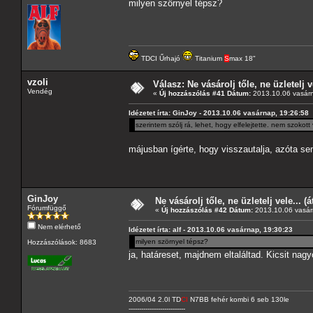
milyen szörnyel tépsz?
TDCI Űrhajó
Titanium
S
max 18"
vzoli
Válasz: Ne vásárolj tőle, ne üzletelj v
Vendég
«
Új hozzászólás #41 Dátum:
2013.10.06 vasárn
Idézetet írta: GinJoy - 2013.10.06 vasárnap, 19:26:58
szerintem szólj rá, lehet, hogy elfelejtette. nem szokott
májusban ígérte, hogy visszautalja, azóta se
GinJoy
Ne vásárolj tőle, ne üzletelj vele... (
Fórumfüggő
«
Új hozzászólás #42 Dátum:
2013.10.06 vasár
Nem elérhető
Idézetet írta: alf - 2013.10.06 vasárnap, 19:30:23
milyen szörnyel tépsz?
Hozzászólások: 8683
ja, határeset, majdnem eltaláltad. Kicsit nag
2006/04 2.0l TD
CI
N7BB fehér kombi 6 seb 130le
---------------------------