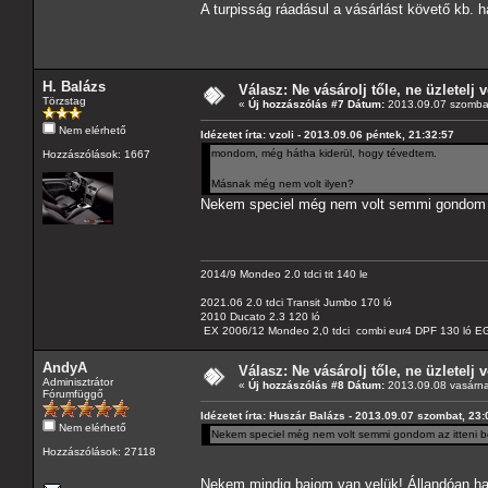
A turpisság ráadásul a vásárlást követő kb. 
H. Balázs
Válasz: Ne vásárolj tőle, ne üzletelj v
Törzstag
«
Új hozzászólás #7 Dátum:
2013.09.07 szombat
Nem elérhető
Idézetet írta: vzoli - 2013.09.06 péntek, 21:32:57
mondom, még hátha kiderül, hogy tévedtem.
Hozzászólások: 1667
Másnak még nem volt ilyen?
Nekem speciel még nem volt semmi gondom a
2014/9 Mondeo 2.0 tdci tit 140 le
2021.06 2.0 tdci Transit Jumbo 170 ló
2010 Ducato 2.3 120 ló
EX 2006/12 Mondeo 2,0 tdci combi eur4 DPF 130 ló EG
AndyA
Válasz: Ne vásárolj tőle, ne üzletelj v
Adminisztrátor
«
Új hozzászólás #8 Dátum:
2013.09.08 vasárna
Fórumfüggő
Idézetet írta: Huszár Balázs - 2013.09.07 szombat, 23:
Nem elérhető
Nekem speciel még nem volt semmi gondom az itteni b
Hozzászólások: 27118
Nekem mindig bajom van velük! Állandóan has