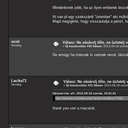
Mindenkinek jobb, ha az ilyen emberek leszo
Itt van pl egy szekszárdi "úriember" aki mű
Majd megígérte, hogy visszautalja a pénzt, 
vzoli
Válasz: Ne vásárolj tőle, ne üzletelj v
Vendég
«
Új hozzászólás #30 Dátum:
2013.09.18 szerda
De amúgy ha másnak is vannak nevei, lássu
Lacika71
Válasz: Ne vásárolj tőle, ne üzletelj 
Vendég
«
Új hozzászólás #31 Dátum:
2013.09.18 szerd
Idézetet írta: alf - 2013.09.18 szerda, 19:41:41
http://mondeo.hu/index.php?action=profile;u=7262
thank you veri a macskát.