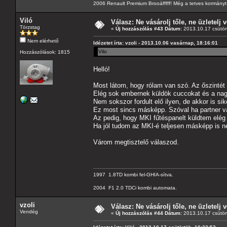
2006 Renault Premium Brooáfffff! Még a tetves kormányt s
Viló
Válasz: Ne vásárolj tőle, ne üzletelj v
Törzstag
«
Új hozzászólás #43 Dátum:
2013.10.17 csütör
Nem elérhető
Idézetet írta: vzoli - 2013.10.06 vasárnap, 18:16:01
Vilo
Hozzászólások: 1815
Helló!
Most látom, hogy rólam van szó. Az őszintét
Elég sok embernek küldök cuccokat és a nag
Nem sokszor fordult elő ilyen, de akkor is sike
Ez most sincs másképp. Szóval ha partner va
Az pedig, hogy MKI fűtéspanelt küldtem elég
Ha jól tudom az MKI-é teljesen másképp is né
Várom megtisztelő válaszod.
1997 1.8TD kombi fel-GHIA-sítva.
2004 F1 2.0 TDCi kombi automata.
vzoli
Válasz: Ne vásárolj tőle, ne üzletelj v
Vendég
«
Új hozzászólás #44 Dátum:
2013.10.17 csütör