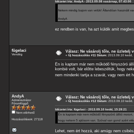
Idézetet írta: AndyA - 2013.09.08 vasárnap, 07:43:00
Nekem mindig bajom van velük! Állandóan használt vac
AndyA
ez rendben is van, ha azt küldik amit megbes
fügelaci
Válasz: Ne vásárolj tőle, ne üzletelj v
Vendég
«
Új hozzászólás #11 Dátum:
2013.09.10 kedd, 
Én is kaptam már nem működő fényszóró állít
kombié volt, bár előtte lebeszéltük, hogy ne
nem mindenki tartja a szavát, vagy nem ért 
AndyA
Válasz: Ne vásárolj tőle, ne üzletelj v
Adminisztrátor
«
Új hozzászólás #12 Dátum:
2013.09.10 kedd, 
Fórumfüggő
Idézetet írta: fügelaci - 2013.09.10 kedd, 15:28:21
Nem elérhető
Én is kaptam már nem működő fényszóró állító motort, 
Hozzászólások: 27118
hogy nekem 5 ajtósom van. Szóval van gond azért elég
Lehet, nem ért hozzá, aki amúgy nem csibész 