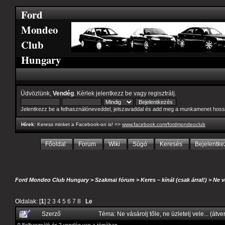
Ford
Mondeo
Club
Hungary
Üdvözlünk,
Vendég
. Kérlek
jelentkezz be
vagy
regisztrálj
.
Jelentkezz be a felhasználóneveddel, jelszavaddal és add meg a munkamenet hoss
Hírek
: Keress minket a Facebook-on is! =>
www.facebook.com/fordmondeoclub
Főoldal
Forum
Wiki
Súgó
Keresés
Bejelentke
Ford Mondeo Club Hungary
>
Szakmai fórum
>
Keres – kínál (csak árral!)
>
Ne v
Oldalak: [
1
]
2
3
4
5
6
7
8
Le
Szerző
Téma: Ne vásárolj tőle, ne üzletelj vele... (át
0 Felhasználó és 2 vendég van a témában