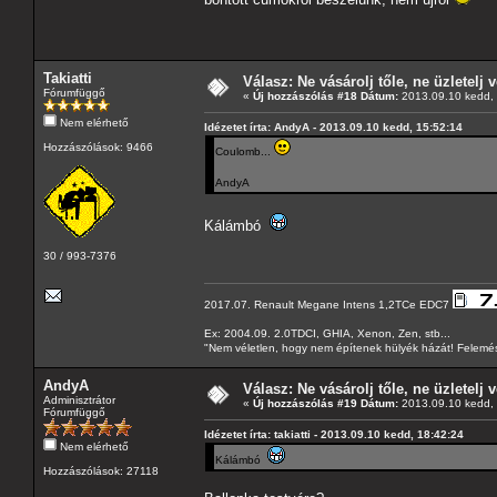
Takiatti
Válasz: Ne vásárolj tőle, ne üzletelj v
Fórumfüggő
«
Új hozzászólás #18 Dátum:
2013.09.10 kedd, 
Nem elérhető
Idézetet írta: AndyA - 2013.09.10 kedd, 15:52:14
Hozzászólások: 9466
Coulomb...
AndyA
Kálámbó
30 / 993-7376
2017.07. Renault Megane Intens 1,2TCe EDC7
Ex: 2004.09. 2.0TDCI, GHIA, Xenon, Zen, stb...
"Nem véletlen, hogy nem építenek hülyék házát! Felemés
AndyA
Válasz: Ne vásárolj tőle, ne üzletelj v
Adminisztrátor
«
Új hozzászólás #19 Dátum:
2013.09.10 kedd, 
Fórumfüggő
Idézetet írta: takiatti - 2013.09.10 kedd, 18:42:24
Nem elérhető
Kálámbó
Hozzászólások: 27118