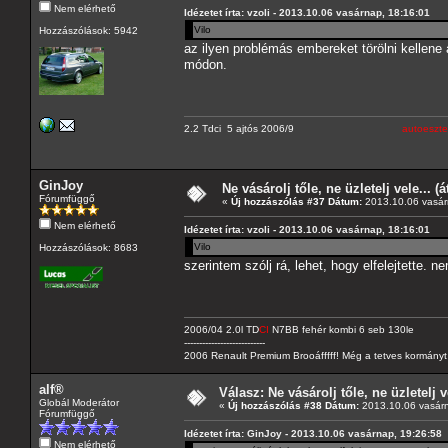
Nem elérhető
Idézetet írta: vzoli - 2013.10.06 vasárnap, 18:16:01
Vilo
Hozzászólások: 5942
az ilyen problémás embereket törölni kellene
módon.
2.2 Tdci 5 ajtós 2006/9
autoeszte
GinJoy
Ne vásárolj tőle, ne üzletelj vele... (
Fórumfüggő
«
Új hozzászólás #37 Dátum:
2013.10.06 vasár
Nem elérhető
Idézetet írta: vzoli - 2013.10.06 vasárnap, 18:16:01
Vilo
Hozzászólások: 8683
szerintem szólj rá, lehet, hogy elfelejtette. n
2006/04 2.0l TD
CI
N7BB fehér kombi 6 seb 130le
---------------------------
2006 Renault Premium Brooáfffff! Még a tetves kormányt s
alf®
Válasz: Ne vásárolj tőle, ne üzletelj v
Globál Moderátor
«
Új hozzászólás #38 Dátum:
2013.10.06 vasárn
Fórumfüggő
Idézetet írta: GinJoy - 2013.10.06 vasárnap, 19:26:58
Nem elérhető