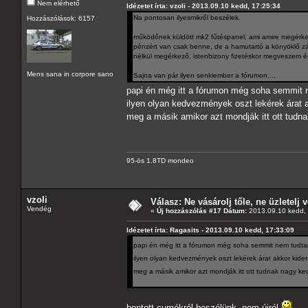
Nem elérhető
Idézetet írta: vzoli - 2013.09.10 kedd, 17:25:34
Na pontosan ilyesmikről beszélek.
Hozzászólások: 6157
működőnek küldött mk2 fűtéspanel, ami amire megérke
pénzért van csak benne, de a hamutartó a könyöklő zár
nélkül megérkező, istenbizony fizetéskor megveszem és
Mens sana in corpore sano
Sajna van pár ilyen senkiember a fórumon....
papi én még itt a fórumon még soha semmit
ilyen olyan kedvezmények oszt lekérek árat 
meg a másik amikor azt mondják itt ott tu
95-ös 1.8TD mondeo
vzoli
Válasz: Ne vásárolj tőle, ne üzletelj v
Vendég
«
Új hozzászólás #17 Dátum:
2013.09.10 kedd, 
Idézetet írta: Ragasits - 2013.09.10 kedd, 17:33:09
papi én még itt a fórumon még soha semmit nem tud
ilyen olyan kedvezmények oszt lekérek árat akkor kid
meg a másik amikor azt mondják itt ott tudnak nagy 
bontott cumókról beszélünk, nem újról