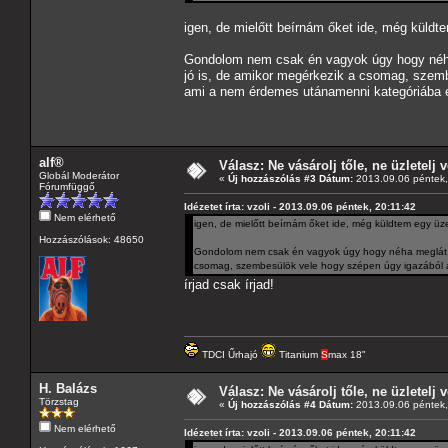
igen, de mielőtt beírnám őket ide, még küldt
Gondolom nem csak én vagyok úgy hogy néha 
jó is, de amikor megérkezik a csomag, szemb
ami a nem érdemes utánamenni kategóriába e
alf®
Válasz: Ne vásárolj tőle, ne üzletelj v
Globál Moderátor
«
Új hozzászólás #3 Dátum:
2013.09.06 péntek,
Fórumfüggő
Idézetet írta: vzoli - 2013.09.06 péntek, 20:11:42
Nem elérhető
igen, de mielőtt beírnám őket ide, még küldtem egy üz
Hozzászólások: 48650
Gondolom nem csak én vagyok úgy hogy néha meglát a 
csomag, szembesülök vele hogy szépen úgy igazából á
írjad csak írjad!
TDCI Űrhajó
Titanium
S
max 18"
H. Balázs
Válasz: Ne vásárolj tőle, ne üzletelj v
Törzstag
«
Új hozzászólás #4 Dátum:
2013.09.06 péntek,
Nem elérhető
Idézetet írta: vzoli - 2013.09.06 péntek, 20:11:42