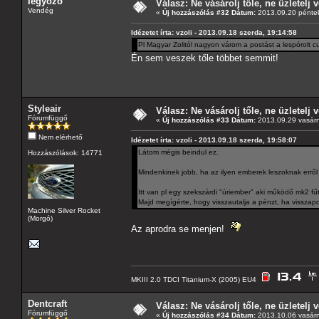
legyozo
Válasz: Ne vásárolj tőle, ne üzletelj v
Vendég
«
Új hozzászólás #32 Dátum:
2013.09.20 péntek
Idézetet írta: vzoli - 2013.09.18 szerda, 19:14:58
Pl Magyar Zolitól nagyon várom a postást a lespórolt c
Én sem veszek tőle többet semmit!
Styleair
Válasz: Ne vásárolj tőle, ne üzletelj v
Fórumfüggő
«
Új hozzászólás #33 Dátum:
2013.09.29 vasárn
Nem elérhető
Idézetet írta: vzoli - 2013.09.18 szerda, 19:58:07
Látom mégis beindul ez.
Hozzászólások: 14771
Mindenkinek jobb, ha az ilyen emberek leszoknak errő
Itt van pl egy szekszárdi "úriember" aki működő mk2 f
Majd megígérte, hogy visszautalja a pénzt, ha visszap
Machine Silver Rocket
(Morgó)
Az aprodra se menjen!
MKIII 2.0 TDCI Titanium-X (2005) EU4
Dentcraft
Válasz: Ne vásárolj tőle, ne üzletelj v
Fórumfüggő
«
Új hozzászólás #34 Dátum:
2013.10.06 vasárn