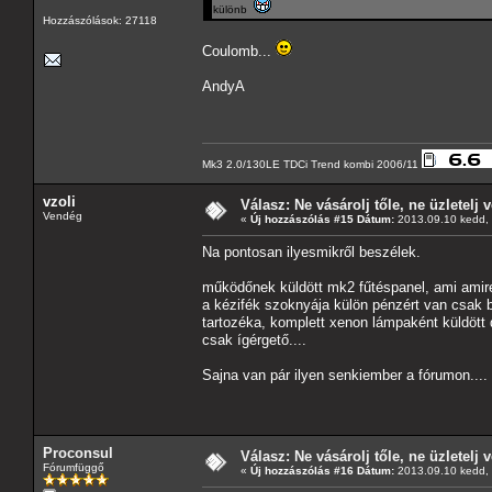
különb
Hozzászólások: 27118
Coulomb...
AndyA
Mk3 2.0/130LE TDCi Trend kombi 2006/11
vzoli
Válasz: Ne vásárolj tőle, ne üzletelj v
Vendég
«
Új hozzászólás #15 Dátum:
2013.09.10 kedd, 
Na pontosan ilyesmikről beszélek.
működőnek küldött mk2 fűtéspanel, ami ami
a kézifék szoknyája külön pénzért van csak 
tartozéka, komplett xenon lámpaként küldött
csak ígérgető....
Sajna van pár ilyen senkiember a fórumon....
Proconsul
Válasz: Ne vásárolj tőle, ne üzletelj v
Fórumfüggő
«
Új hozzászólás #16 Dátum:
2013.09.10 kedd, 