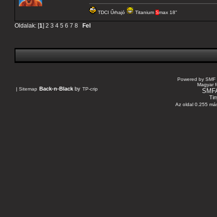
TDCI Űrhajó
Titanium
S
max 18"
Oldalak: [
1
]
2
3
4
5
6
7
8
Fel
Powered by SMF 
Magyar f
Back-n-Black
by
|
Sitemap
TP-crip
SMF
Tin
Az oldal 0.255 más