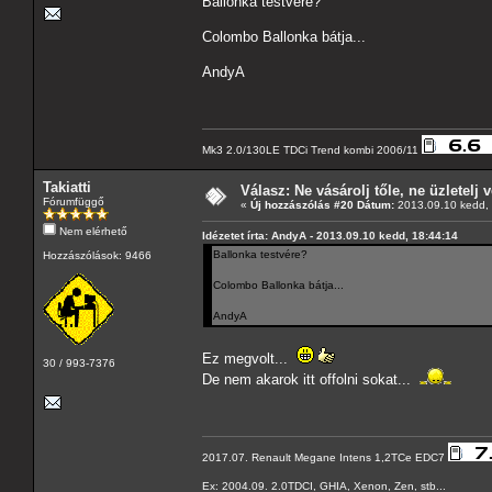
Ballonka testvére?
Colombo Ballonka bátja...
AndyA
Mk3 2.0/130LE TDCi Trend kombi 2006/11
Takiatti
Válasz: Ne vásárolj tőle, ne üzletelj v
Fórumfüggő
«
Új hozzászólás #20 Dátum:
2013.09.10 kedd, 
Nem elérhető
Idézetet írta: AndyA - 2013.09.10 kedd, 18:44:14
Ballonka testvére?
Hozzászólások: 9466
Colombo Ballonka bátja...
AndyA
Ez megvolt...
30 / 993-7376
De nem akarok itt offolni sokat...
2017.07. Renault Megane Intens 1,2TCe EDC7
Ex: 2004.09. 2.0TDCI, GHIA, Xenon, Zen, stb...