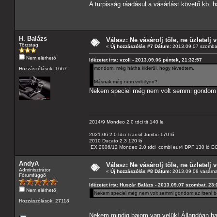
A turpisság ráadásul a vásárlást követő kb. 
H. Balázs
Válasz: Ne vásárolj tőle, ne üzletelj v
Törzstag
«
Új hozzászólás #7 Dátum:
2013.09.07 szombat
Nem elérhető
Idézetet írta: vzoli - 2013.09.06 péntek, 21:32:57
mondom, még hátha kiderül, hogy tévedtem.
Hozzászólások: 1667
Másnak még nem volt ilyen?
Nekem speciel még nem volt semmi gondom a
2014/9 Mondeo 2.0 tdci tit 140 le
2021.06 2.0 tdci Transit Jumbo 170 ló
2010 Ducato 2.3 120 ló
EX 2006/12 Mondeo 2,0 tdci combi eur4 DPF 130 ló EG
AndyA
Válasz: Ne vásárolj tőle, ne üzletelj v
Adminisztrátor
«
Új hozzászólás #8 Dátum:
2013.09.08 vasárna
Fórumfüggő
Idézetet írta: Huszár Balázs - 2013.09.07 szombat, 23:
Nem elérhető
Nekem speciel még nem volt semmi gondom az itteni b
Hozzászólások: 27118
Nekem mindig bajom van velük! Állandóan has