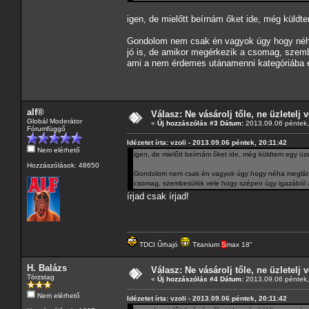
igen, de mielőtt beírnám őket ide, még küldt
Gondolom nem csak én vagyok úgy hogy néha 
jó is, de amikor megérkezik a csomag, szemb
ami a nem érdemes utánamenni kategóriába e
alf®
Válasz: Ne vásárolj tőle, ne üzletelj v
Globál Moderátor
«
Új hozzászólás #3 Dátum:
2013.09.06 péntek,
Fórumfüggő
Idézetet írta: vzoli - 2013.09.06 péntek, 20:11:42
Nem elérhető
igen, de mielőtt beírnám őket ide, még küldtem egy üz
Hozzászólások: 48650
Gondolom nem csak én vagyok úgy hogy néha meglát a 
csomag, szembesülök vele hogy szépen úgy igazából á
írjad csak írjad!
TDCI Űrhajó
Titanium
S
max 18"
H. Balázs
Válasz: Ne vásárolj tőle, ne üzletelj v
Törzstag
«
Új hozzászólás #4 Dátum:
2013.09.06 péntek,
Nem elérhető
Idézetet írta: vzoli - 2013.09.06 péntek, 20:11:42