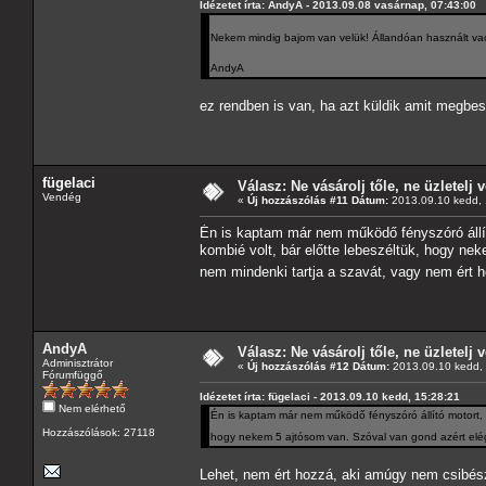
Idézetet írta: AndyA - 2013.09.08 vasárnap, 07:43:00
Nekem mindig bajom van velük! Állandóan használt vac
AndyA
ez rendben is van, ha azt küldik amit megbes
fügelaci
Válasz: Ne vásárolj tőle, ne üzletelj v
Vendég
«
Új hozzászólás #11 Dátum:
2013.09.10 kedd, 
Én is kaptam már nem működő fényszóró állít
kombié volt, bár előtte lebeszéltük, hogy ne
nem mindenki tartja a szavát, vagy nem ért 
AndyA
Válasz: Ne vásárolj tőle, ne üzletelj v
Adminisztrátor
«
Új hozzászólás #12 Dátum:
2013.09.10 kedd, 
Fórumfüggő
Idézetet írta: fügelaci - 2013.09.10 kedd, 15:28:21
Nem elérhető
Én is kaptam már nem működő fényszóró állító motort, 
Hozzászólások: 27118
hogy nekem 5 ajtósom van. Szóval van gond azért elég
Lehet, nem ért hozzá, aki amúgy nem csibész 