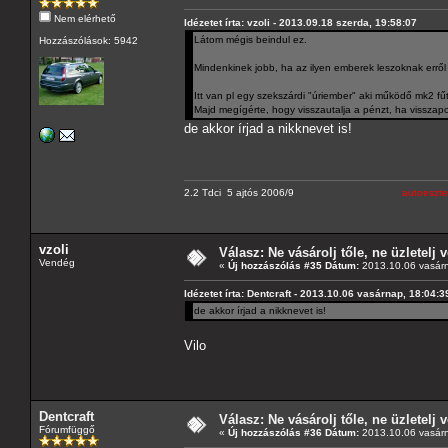
Nem elérhető
Idézetet írta: vzoli - 2013.09.18 szerda, 19:58:07
Látom mégis beindul ez.
Hozzászólások: 5942
Mindenkinek jobb, ha az ilyen emberek leszoknak errő
Itt van pl egy szekszárdi "úriember" aki működő mk2 f
Majd megígérte, hogy visszautalja a pénzt, ha visszap
de akkor írjad a nikknevet is!
2.2 Tdci 5 ajtós 2006/9
autoeszte
vzoli
Válasz: Ne vásárolj tőle, ne üzletelj v
Vendég
«
Új hozzászólás #35 Dátum:
2013.10.06 vasárn
Idézetet írta: Dentcraft - 2013.10.06 vasárnap, 18:04:3
de akkor írjad a nikknevet is!
Vilo
Dentcraft
Válasz: Ne vásárolj tőle, ne üzletelj v
Fórumfüggő
«
Új hozzászólás #36 Dátum:
2013.10.06 vasárn