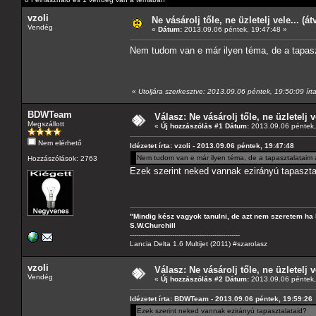
vzoli
Ne vásárolj tőle, ne üzletelj vele... (á
Vendég
«
Dátum:
2013.09.06 péntek, 19:47:48 »
Nem tudom van e már ilyen téma, de a tapaszt
«
Utoljára szerkesztve: 2013.09.06 péntek, 19:50:09 írta
BDWTeam
Válasz: Ne vásárolj tőle, ne üzletelj v
Megszállott
«
Új hozzászólás #1 Dátum:
2013.09.06 péntek,
Nem elérhető
Idézetet írta: vzoli - 2013.09.06 péntek, 19:47:48
Nem tudom van e már ilyen téma, de a tapasztalataim al
Hozzászólások: 2763
Ezek szerint neked vannak ezirányú tapaszta
"Mindig kész vagyok tanulni, de azt nem szeretem ha 
S.W.Churchill
----------------------------------------------------
Lancia Delta 1.6 Multijet (2011) #szarolasz
vzoli
Válasz: Ne vásárolj tőle, ne üzletelj v
Vendég
«
Új hozzászólás #2 Dátum:
2013.09.06 péntek,
Idézetet írta: BDWTeam - 2013.09.06 péntek, 19:59:26
Ezek szerint neked vannak ezirányú tapasztalataid?