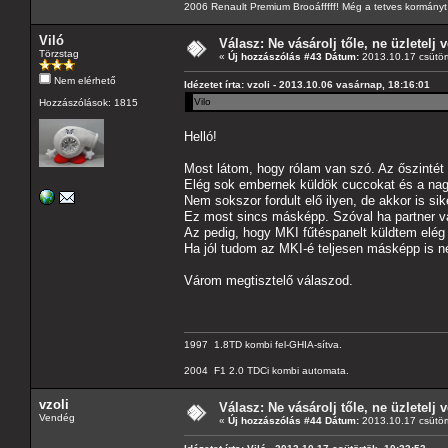
2006 Renault Premium Brooáfffff! Még a tetves kormányt s
Viló
Válasz: Ne vásárolj tőle, ne üzletelj v
Törzstag
«
Új hozzászólás #43 Dátum:
2013.10.17 csütör
Nem elérhető
Idézetet írta: vzoli - 2013.10.06 vasárnap, 18:16:01
Vilo
Hozzászólások: 1815
Helló!
Most látom, hogy rólam van szó. Az őszintét
Elég sok embernek küldök cuccokat és a nag
Nem sokszor fordult elő ilyen, de akkor is sike
Ez most sincs másképp. Szóval ha partner va
Az pedig, hogy MKI fűtéspanelt küldtem elég
Ha jól tudom az MKI-é teljesen másképp is né
Várom megtisztelő válaszod.
1997 1.8TD kombi fel-GHIA-sítva.
2004 F1 2.0 TDCi kombi automata.
vzoli
Válasz: Ne vásárolj tőle, ne üzletelj v
Vendég
«
Új hozzászólás #44 Dátum:
2013.10.17 csütör