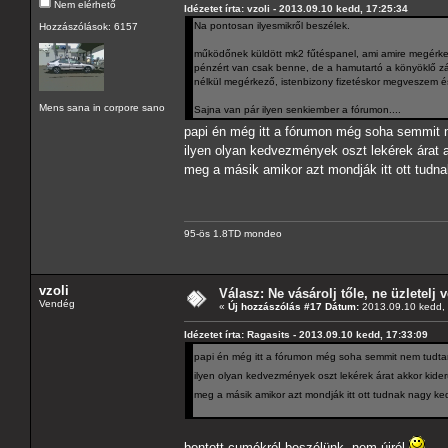
Nem elérhető
Idézetet írta: vzoli - 2013.09.10 kedd, 17:25:34
Na pontosan ilyesmikről beszélek.
Hozzászólások: 6157
működőnek küldött mk2 fűtéspanel, ami amire megérke
pénzért van csak benne, de a hamutartó a könyöklő zár
nélkül megérkező, istenbizony fizetéskor megveszem és
Mens sana in corpore sano
Sajna van pár ilyen senkiember a fórumon....
papi én még itt a fórumon még soha semmit
ilyen olyan kedvezmények oszt lekérek árat 
meg a másik amikor azt mondják itt ott tu
95-ös 1.8TD mondeo
vzoli
Válasz: Ne vásárolj tőle, ne üzletelj v
Vendég
«
Új hozzászólás #17 Dátum:
2013.09.10 kedd, 
Idézetet írta: Ragasits - 2013.09.10 kedd, 17:33:09
papi én még itt a fórumon még soha semmit nem tud
ilyen olyan kedvezmények oszt lekérek árat akkor kid
meg a másik amikor azt mondják itt ott tudnak nagy 
bontott cumókról beszélünk, nem újról