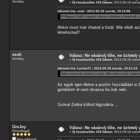
Vendég
«
Új hozzászólás #23 Dátum:
2013.09.18 szerd
Idézetet írta: vzoli - 2013.09.18 szerda, 19:14:58
Pl Magyar Zolitól nagyon várom a postást a lespórolt c
Akkor most már írhatod a listát. Már eltelt 
létrehoztad?
vzoli
Válasz: Ne vásárolj tőle, ne üzletelj 
Vendég
«
Új hozzászólás #24 Dátum:
2013.09.18 szerd
Idézetet írta: Lacika71 - 2013.09.18 szerda, 19:21:14
Akkor most már írhatod a listát. Már eltelt azóta majd
Az egyik igen illetve a pozitív hozzáállást 
gondolom el sem olvassa ha írok neki.
Szóval Zolika költsd légzsákra....
GinJoy
Válasz: Ne vásárolj tőle, ne üzletelj 
Fórumfüggő
«
Új hozzászólás #25 Dátum:
2013.09.18 szerd
Nem elérhető