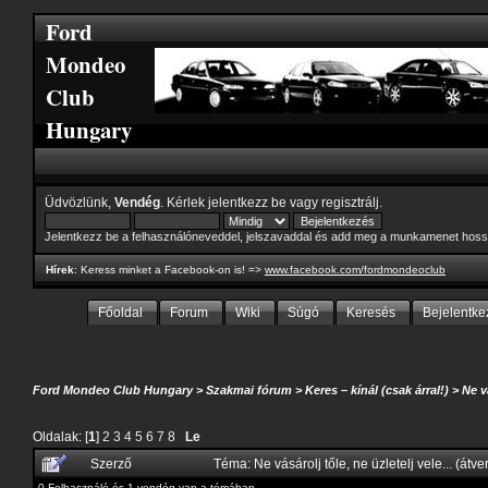
Ford
Mondeo
Club
Hungary
Üdvözlünk,
Vendég
. Kérlek
jelentkezz be
vagy
regisztrálj
.
Jelentkezz be a felhasználóneveddel, jelszavaddal és add meg a munkamenet hoss
Hírek
: Keress minket a Facebook-on is! =>
www.facebook.com/fordmondeoclub
Főoldal
Forum
Wiki
Súgó
Keresés
Bejelentke
Ford Mondeo Club Hungary
>
Szakmai fórum
>
Keres – kínál (csak árral!)
>
Ne v
Oldalak: [
1
]
2
3
4
5
6
7
8
Le
Szerző
Téma: Ne vásárolj tőle, ne üzletelj vele... (át
0 Felhasználó és 1 vendég van a témában