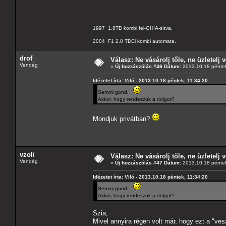
1997 1.8TD kombi fel-GHIA-sítva.
2004 F1 2.0 TDCi kombi automata.
drof
Válasz: Ne vásárolj tőle, ne üzletelj v
Vendég
«
Új hozzászólás #46 Dátum:
2013.10.18 péntek
Idézetet írta: Viló - 2013.10.18 péntek, 11:34:20
Semmi gond.
Akkor, hogy rendezzük a dolgot?
Mondjuk privátban?
vzoli
Válasz: Ne vásárolj tőle, ne üzletelj v
Vendég
«
Új hozzászólás #47 Dátum:
2013.10.18 péntek
Idézetet írta: Viló - 2013.10.18 péntek, 11:34:20
Semmi gond.
Akkor, hogy rendezzük a dolgot?
Szia,
Mivel annyira régen volt már, hogy ezt a "ve