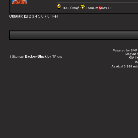
TDCI Űrhajó
Titanium
S
max 18"
Oldalak: [
1
]
2
3
4
5
6
7
8
Fel
Powered by SMF 
Magyar f
Back-n-Black
by
|
Sitemap
TP-crip
SMF
Tin
Az oldal 0.389 más