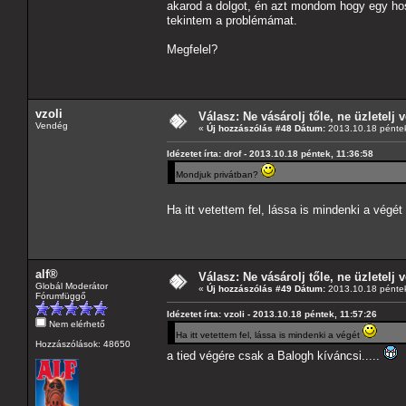
akarod a dolgot, én azt mondom hogy egy hos
tekintem a problémámat.
Megfelel?
vzoli
Válasz: Ne vásárolj tőle, ne üzletelj v
Vendég
«
Új hozzászólás #48 Dátum:
2013.10.18 péntek
Idézetet írta: drof - 2013.10.18 péntek, 11:36:58
Mondjuk privátban?
Ha itt vetettem fel, lássa is mindenki a végét
alf®
Válasz: Ne vásárolj tőle, ne üzletelj v
Globál Moderátor
«
Új hozzászólás #49 Dátum:
2013.10.18 péntek
Fórumfüggő
Idézetet írta: vzoli - 2013.10.18 péntek, 11:57:26
Nem elérhető
Ha itt vetettem fel, lássa is mindenki a végét
Hozzászólások: 48650
a tied végére csak a Balogh kíváncsi.....