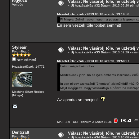
legyozo
Válasz: Ne vásárolj tőle, ne üzletelj v
Vendég
«
Új hozzászólás #32 Dátum:
2013.09.20 péntek
Idézetet írta: vzoli - 2013.09.18 szerda, 19:14:58
Pl Magyar Zolitól nagyon várom a postást a lespórolt c
Én sem veszek tőle többet semmit!
Styleair
Válasz: Ne vásárolj tőle, ne üzletelj v
Fórumfüggő
«
Új hozzászólás #33 Dátum:
2013.09.29 vasárn
Nem elérhető
Idézetet írta: vzoli - 2013.09.18 szerda, 19:58:07
Látom mégis beindul ez.
Hozzászólások: 14771
Mindenkinek jobb, ha az ilyen emberek leszoknak errő
Itt van pl egy szekszárdi "úriember" aki működő mk2 f
Majd megígérte, hogy visszautalja a pénzt, ha visszap
Machine Silver Rocket
(Morgó)
Az aprodra se menjen!
MKIII 2.0 TDCI Titanium-X (2005) EU4
Dentcraft
Válasz: Ne vásárolj tőle, ne üzletelj v
Fórumfüggő
«
Új hozzászólás #34 Dátum:
2013.10.06 vasárn