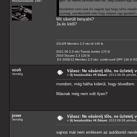
igen, de mielőtt beírnám őket ide, még küldtem egy üz
Hozzászólások: 1667
Gondolom nem csak én vagyok úgy hogy néha meglát a 
csomag, szembesülök vele hogy szépen úgy igazából á
Mit sikerült benyalni?
Ja és kitől?
2014/9 Mondeo 2.0 tdci tit 140 le
2021.06 2.0 tdci Transit Jumbo 170 ló
2010 Ducato 2.3 120 ló
EX 2006/12 Mondeo 2,0 tdci combi eur4 DPF 130 ló EG
vzoli
Válasz: Ne vásárolj tőle, ne üzletelj v
Vendég
«
Új hozzászólás #5 Dátum:
2013.09.06 péntek,
mondom, még hátha kiderül, hogy tévedtem.
Másnak még nem volt ilyen?
joxer
Válasz: Ne vásárolj tőle, ne üzletelj v
Vendég
«
Új hozzászólás #6 Dátum:
2013.09.06 péntek,
sajnos már nem emléxem az autóbontó nevér