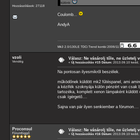
különb
Hozzászólások: 27118
Coulomb...
AndyA
Mk3 2.0/130LE TDCi Trend kombi 2006/11
vzoli
Válasz: Ne vásárolj tőle, ne üzletelj v
Vendég
«
Új hozzászólás #15 Dátum:
2013.09.10 kedd, 
Na pontosan ilyesmikről beszélek.
működőnek küldött mk2 fűtéspanel, ami ami
a kézifék szoknyája külön pénzért van csak 
tartozéka, komplett xenon lámpaként küldött
csak ígérgető....
Sajna van pár ilyen senkiember a fórumon....
Proconsul
Válasz: Ne vásárolj tőle, ne üzletelj v
Fórumfüggő
«
Új hozzászólás #16 Dátum:
2013.09.10 kedd, 