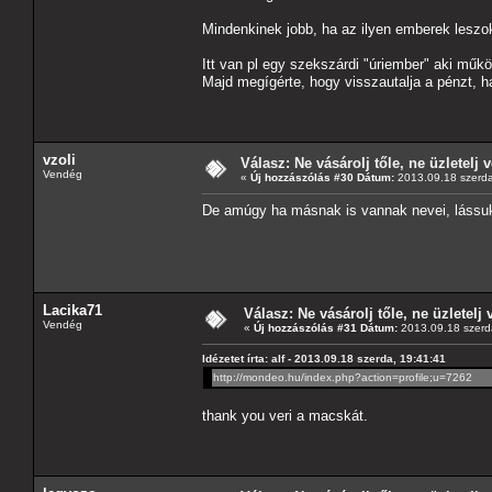
Mindenkinek jobb, ha az ilyen emberek leszo
Itt van pl egy szekszárdi "úriember" aki mű
Majd megígérte, hogy visszautalja a pénzt, 
vzoli
Válasz: Ne vásárolj tőle, ne üzletelj v
Vendég
«
Új hozzászólás #30 Dátum:
2013.09.18 szerda
De amúgy ha másnak is vannak nevei, lássu
Lacika71
Válasz: Ne vásárolj tőle, ne üzletelj 
Vendég
«
Új hozzászólás #31 Dátum:
2013.09.18 szerd
Idézetet írta: alf - 2013.09.18 szerda, 19:41:41
http://mondeo.hu/index.php?action=profile;u=7262
thank you veri a macskát.