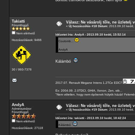
Takiatti
Válasz: Ne vásárolj tőle, ne üzletelj v
Fórumfüggő
«
Új hozzászólás #18 Dátum:
2013.09.10 kedd, 
Nem elérhető
Idézetet írta: AndyA - 2013.09.10 kedd, 15:52:14
Hozzászólások: 9466
Coulomb...
AndyA
Kálámbó
30 / 993-7376
2017.07. Renault Megane Intens 1,2TCe EDC7
Ex: 2004.09. 2.0TDCI, GHIA, Xenon, Zen, stb...
"Nem véletlen, hogy nem építenek hülyék házát! Felemés
AndyA
Válasz: Ne vásárolj tőle, ne üzletelj v
Adminisztrátor
«
Új hozzászólás #19 Dátum:
2013.09.10 kedd, 
Fórumfüggő
Idézetet írta: takiatti - 2013.09.10 kedd, 18:42:24
Nem elérhető
Kálámbó
Hozzászólások: 27118