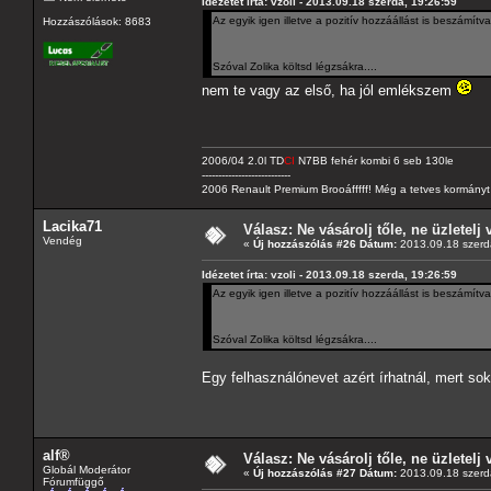
Idézetet írta: vzoli - 2013.09.18 szerda, 19:26:59
Az egyik igen illetve a pozitív hozzáállást is beszámít
Hozzászólások: 8683
Szóval Zolika költsd légzsákra....
nem te vagy az első, ha jól emlékszem
2006/04 2.0l TD
CI
N7BB fehér kombi 6 seb 130le
---------------------------
2006 Renault Premium Brooáfffff! Még a tetves kormányt s
Lacika71
Válasz: Ne vásárolj tőle, ne üzletelj 
Vendég
«
Új hozzászólás #26 Dátum:
2013.09.18 szerd
Idézetet írta: vzoli - 2013.09.18 szerda, 19:26:59
Az egyik igen illetve a pozitív hozzáállást is beszámít
Szóval Zolika költsd légzsákra....
Egy felhasználónevet azért írhatnál, mert so
alf®
Válasz: Ne vásárolj tőle, ne üzletelj 
Globál Moderátor
«
Új hozzászólás #27 Dátum:
2013.09.18 szerd
Fórumfüggő