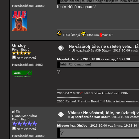
szerintem szólj rá, lehet, hogy elfelejtette. nem szokott
Hozzászólások: 48650
fehér Rönó magnum?
TDCI Űrhajó
Titanium
S
max 18"
GinJoy
Ne vásárolj tőle, ne üzletelj vele... (
Fórumfüggő
«
Új hozzászólás #39 Dátum:
2013.10.06 vasár
Nem elérhető
Idézetet írta: alf - 2013.10.06 vasárnap, 19:27:38
fehér Rönó magnum?
Hozzászólások: 8683
?
2006/04 2.0l TD
CI
N7BB fehér kombi 6 seb 130le
---------------------------
2006 Renault Premium Brooáfffff! Még a tetves kormányt s
alf®
Válasz: Ne vásárolj tőle, ne üzletelj v
Globál Moderátor
«
Új hozzászólás #40 Dátum:
2013.10.06 vasárn
Fórumfüggő
Idézetet írta: GinJoy - 2013.10.06 vasárnap, 19:29:30
Nem elérhető
?
Hozzászólások: 48650