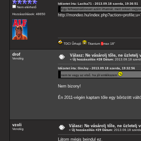
Idézetet írta: Lacika71 - 2013.09.18 szerda, 19:36:51
Nem elérhető
Egy felhasználónevet azért írhatnál, mert sokan vagyu
Hozzászólások: 48650
http://mondeo.hu/index.php?action=profile;u
TDCI Űrhajó
Titanium
S
max 18"
drof
Válasz: Ne vásárolj tőle, ne üzletelj 
Vendég
«
Új hozzászólás #28 Dátum:
2013.09.18 szerd
Idézetet írta: GinJoy - 2013.09.18 szerda, 19:32:56
nem te vagy az első, ha jól emlékszem
Nem bizony!
Én 2011-végén kaptam tőle egy bőrözött vá
vzoli
Válasz: Ne vásárolj tőle, ne üzletelj v
Vendég
«
Új hozzászólás #29 Dátum:
2013.09.18 szerda
Látom mégis beindul ez.