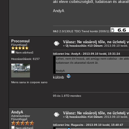
aki eleve csibészségből, tudatosan és akaratta
AndyA
Mk3 2.0/130LE TDCi Trend kombi 2006/11
Proconsul
Válasz: Ne vásárolj tőle, ne üzletelj v
Fórumfüggő
«
Új hozzászólás #13 Dátum:
2013.09.10 kedd, 
Nem elérhető
Idézetet írta: AndyA - 2013.09.10 kedd, 15:31:24
Lehet, nem ért hozzá, aki amúgy nem csibész - de akkor
Hozzászólások: 6157
tudatosan és akarattal rázott át.
AndyA
különb
Mens sana in corpore sano
95-ös 1.8TD mondeo
AndyA
Válasz: Ne vásárolj tőle, ne üzletelj v
Adminisztrátor
«
Új hozzászólás #14 Dátum:
2013.09.10 kedd, 
Fórumfüggő
Idézetet írta: Ragasits - 2013.09.10 kedd, 15:40:47
Nem elérhető