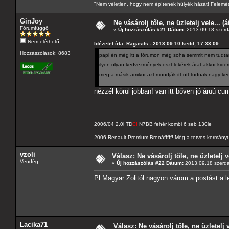
"Nem véletlen, hogy nem építenek hülyék házát! Felemés
GinJoy
Ne vásárolj tőle, ne üzletelj vele... (
Fórumfüggő
«
Új hozzászólás #21 Dátum:
2013.09.18 szerd
Nem elérhető
Idézetet írta: Ragasits - 2013.09.10 kedd, 17:33:09
Hozzászólások: 8683
papi én még itt a fórumon még soha semmit nem tud
ilyen olyan kedvezmények oszt lekérek árat akkor kid
meg a másik amikor azt mondják itt ott tudnak nagy 
nézzél körül jobban! van itt bőven jó áruú cu
2006/04 2.0l TD
CI
N7BB fehér kombi 6 seb 130le
---------------------------
2006 Renault Premium Brooáfffff! Még a tetves kormányt s
vzoli
Válasz: Ne vásárolj tőle, ne üzletelj v
Vendég
«
Új hozzászólás #22 Dátum:
2013.09.18 szerda
Pl Magyar Zolitól nagyon várom a postást a l
Lacika71
Válasz: Ne vásárolj tőle, ne üzletelj 