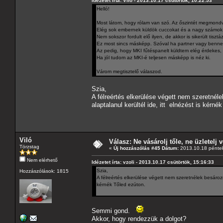
Idézetet írta: Viló - 2013.10.17 csütörtök, 10:22:53
Helló!
Most látom, hogy rólam van szó. Az őszintét megmondva
Elég sok embernek küldök cuccokat és a nagy számok t
Nem sokszor fordult elő ilyen, de akkor is sikerült tisztá
Ez most sincs másképp. Szóval ha partner vagy benne 
Az pedig, hogy MKI fűtéspanelt küldtem elég érdekes,
Ha jól tudom az MKI-é teljesen másképp is néz ki.
Várom megtisztelő válaszod.
Szia,
A félreértés elkerülése végett nem szeretnéle
alaptalanul kerültél ide, itt elnézést is kérné
Viló
Válasz: Ne vásárolj tőle, ne üzletelj v
Törzstag
«
Új hozzászólás #45 Dátum:
2013.10.18 péntek
Nem elérhető
Idézetet írta: vzoli - 2013.10.17 csütörtök, 15:16:33
Szia,
Hozzászólások: 1815
A félreértés elkerülése végett nem szeretnélek besározni
kérnék Tőled ezúton.
Semmi gond.
Akkor, hogy rendezzük a dolgot?