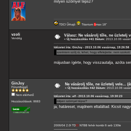
milyen szörnyel tépsz?
TDCI Űrhajó
Titanium
S
max 18"
vzoli
Válasz: Ne vásárolj tőle, ne üzletelj v
Vendég
«
Új hozzászólás #41 Dátum:
2013.10.06 vasárn
Idézetet írta: GinJoy - 2013.10.06 vasárnap, 19:26:58
szerintem szólj rá, lehet, hogy elfelejtette. nem szokott
májusban ígérte, hogy visszautalja, azóta se
GinJoy
Ne vásárolj tőle, ne üzletelj vele... (
Fórumfüggő
«
Új hozzászólás #42 Dátum:
2013.10.06 vasár
Nem elérhető
Idézetet írta: alf - 2013.10.06 vasárnap, 19:30:23
milyen szörnyel tépsz?
Hozzászólások: 8683
ja, határeset, majdnem eltaláltad. Kicsit nag
2006/04 2.0l TD
CI
N7BB fehér kombi 6 seb 130le
---------------------------