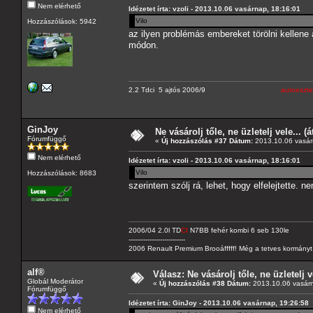
Nem elérhető
Idézetet írta: vzoli - 2013.10.06 vasárnap, 18:16:01
Vilo
Hozzászólások: 5942
az ilyen problémás embereket törölni kellene
módon.
2.2 Tdci 5 ajtós 2006/9
autoeszte
GinJoy
Ne vásárolj tőle, ne üzletelj vele... (
Fórumfüggő
«
Új hozzászólás #37 Dátum:
2013.10.06 vasár
Nem elérhető
Idézetet írta: vzoli - 2013.10.06 vasárnap, 18:16:01
Vilo
Hozzászólások: 8683
szerintem szólj rá, lehet, hogy elfelejtette. n
2006/04 2.0l TD
CI
N7BB fehér kombi 6 seb 130le
---------------------------
2006 Renault Premium Brooáfffff! Még a tetves kormányt s
alf®
Válasz: Ne vásárolj tőle, ne üzletelj v
Globál Moderátor
«
Új hozzászólás #38 Dátum:
2013.10.06 vasárn
Fórumfüggő
Idézetet írta: GinJoy - 2013.10.06 vasárnap, 19:26:58
Nem elérhető