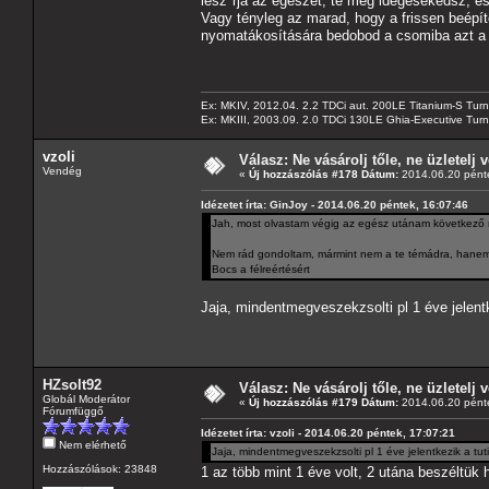
lesz*rja az egészet, te meg idegesekedsz, és
Vagy tényleg az marad, hogy a frissen beépít
nyomatákosítására bedobod a csomiba azt a 
Ex: MKIV, 2012.04. 2.2 TDCi aut. 200LE Titanium-S Turn
Ex: MKIII, 2003.09. 2.0 TDCi 130LE Ghia-Executive Turni
vzoli
Válasz: Ne vásárolj tőle, ne üzletelj v
Vendég
«
Új hozzászólás #178 Dátum:
2014.06.20 pénte
Idézetet írta: GinJoy - 2014.06.20 péntek, 16:07:46
Jah, most olvastam végig az egész utánam következő r
Nem rád gondoltam, mármint nem a te témádra, hanem, 
Bocs a félreértésért
Jaja, mindentmegveszekzsolti pl 1 éve jelent
HZsolt92
Válasz: Ne vásárolj tőle, ne üzletelj v
Globál Moderátor
«
Új hozzászólás #179 Dátum:
2014.06.20 pénte
Fórumfüggő
Idézetet írta: vzoli - 2014.06.20 péntek, 17:07:21
Nem elérhető
Jaja, mindentmegveszekzsolti pl 1 éve jelentkezik a tu
Hozzászólások: 23848
1 az több mint 1 éve volt, 2 utána beszéltük