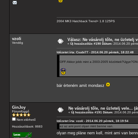
2004 MK3 Hatchback Trend+ 1.8 125PS
vzoli
Válasz: Ne vásárolj tőle, ne üzletelj v
Vendég
«
Új hozzászólás #190 Dátum:
2014.06.20 pénte
Idézetet írta: Csabi77 - 2014.06.20 péntek, 18:22:48
OFF:Akkor jobb mint a 2003-2005 közöttiek?Ugye?ON
bár érteném amit mondasz
GinJoy
Ne vásárolj tőle, ne üzletelj vele... (
Fórumfüggő
«
Új hozzászólás #191 Dátum:
2014.06.20 pént
Nem elérhető
Idézetet írta: vzoli - 2014.06.20 péntek, 18:19:54
ez az ami pont olyan mint benne van.
Hozzászólások: 8683
olyan meg pláne nem kell, mint ami van ben