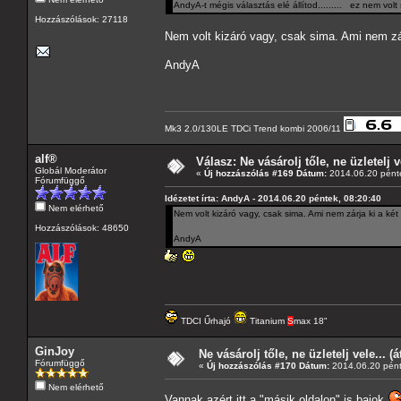
AndyA-t mégis választás elé állítod......... ez nem volt
Hozzászólások: 27118
Nem volt kizáró vagy, csak sima. Ami nem zárja
AndyA
Mk3 2.0/130LE TDCi Trend kombi 2006/11
alf®
Válasz: Ne vásárolj tőle, ne üzletelj v
Globál Moderátor
«
Új hozzászólás #169 Dátum:
2014.06.20 pénte
Fórumfüggő
Idézetet írta: AndyA - 2014.06.20 péntek, 08:20:40
Nem elérhető
Nem volt kizáró vagy, csak sima. Ami nem zárja ki a két f
Hozzászólások: 48650
AndyA
TDCI Űrhajó
Titanium
S
max 18"
GinJoy
Ne vásárolj tőle, ne üzletelj vele... (
Fórumfüggő
«
Új hozzászólás #170 Dátum:
2014.06.20 pént
Nem elérhető
Vannak azért itt a "másik oldalon" is bajok