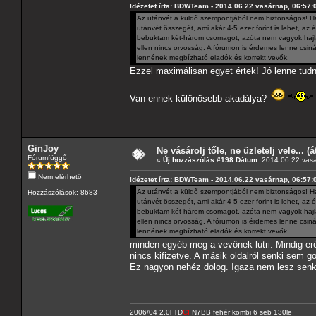
Idézetet írta: BDWTeam - 2014.06.22 vasárnap, 06:57:
Az utánvét a küldő szempontjából nem biztonságos! Ha
utánvét összegét, ami akár 4-5 ezer forint is lehet, 
bebuktam két-három csomagot, azóta nem vagyok hajlan
ellen nincs orvosság. A fórumon is érdemes lenne csiná
lennének megbízható eladók és korrekt vevők.
Ezzel maximálisan egyet értek! Jó lenne tudni
Van ennek különösebb akadálya?
GinJoy
Ne vásárolj tőle, ne üzletelj vele... (
Fórumfüggő
«
Új hozzászólás #198 Dátum:
2014.06.22 vasá
Nem elérhető
Idézetet írta: BDWTeam - 2014.06.22 vasárnap, 06:57:
Az utánvét a küldő szempontjából nem biztonságos! Ha
Hozzászólások: 8683
utánvét összegét, ami akár 4-5 ezer forint is lehet, 
bebuktam két-három csomagot, azóta nem vagyok hajlan
ellen nincs orvosság. A fórumon is érdemes lenne csiná
lennének megbízható eladók és korrekt vevők.
minden egyéb meg a vevőnek lutri. Mindig erő
nincs kifizetve. A másik oldalról senki sem 
Ez nagyon nehéz dolog. Igaza nem lesz senk
2006/04 2.0l TD
CI
N7BB fehér kombi 6 seb 130le