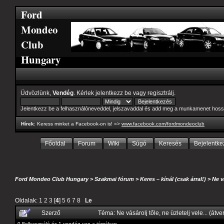
Ford
Mondeo
Club
Hungary
Üdvözlünk,
Vendég
. Kérlek
jelentkezz be
vagy
regisztrálj
.
Jelentkezz be a felhasználóneveddel, jelszavaddal és add meg a munkamenet hoss
Hírek
: Keress minket a Facebook-on is! =>
www.facebook.com/fordmondeoclub
Főoldal
Forum
Wiki
Súgó
Keresés
Bejelentke
Ford Mondeo Club Hungary
>
Szakmai fórum
>
Keres – kínál (csak árral!)
>
Ne v
Oldalak:
1
2
3
[
4
]
5
6
7
8
Le
Szerző
Téma: Ne vásárolj tőle, ne üzletelj vele... (át
0 Felhasználó és 1 vendég van a témában