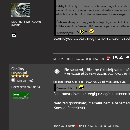
Eddig több dolgot vettem, szinte kizárólag előre utalás
ezen túl csak annak utalok előre, akitől rendszeresen
előtt tartva voltam túlzottan is türelmes. Ennek vége.
Machine Silver Rocket
Érdekes dolog ez, hogy előbb utaljunk, aztán küldik az 
(Morgó)
küldje először a "restanciát", aztán a partner az ellen
Vélemények?
Személyes átvétel, még ha nem a szomszéd u
MKIII 2.0 TDCI Titanium-X (2005) EU4
GinJoy
Ne vásárolj tőle, ne üzletelj vele... (
Fórumfüggő
«
Új hozzászólás #176 Dátum:
2014.06.20 pént
Nem elérhető
Idézetet írta: fügelaci - 2014.06.20 péntek, 15:04:21
Hozzászólások: 8683
Konkrétabban?
Jah, most olvastam végig az egész utánam k
Nem rád gondoltam, mármint nem a te témádra
Bocs a félreértésért
2006/04 2.0l TD
CI
N7BB fehér kombi 6 seb 130le