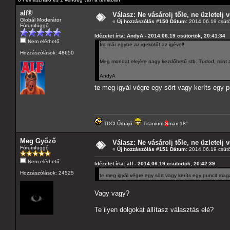
alf®
Válasz: Ne vásárolj tőle, ne üzletelj v
Globál Moderátor
«
Új hozzászólás #150 Dátum:
2014.06.19 csütö
Fórumfüggő
Idézetet írta: AndyA - 2014.06.19 csütörtök, 20:41:34
Nem elérhető
Írd már egybe az igekötőt az igével!
Hozzászólások: 48650
Meg mondat elejére nagy kezdőbetű stb. Tudod, mint 
AndyA
te meg igyál végre egy sört vagy keríts egy 
TDCI Űrhajó
Titanium
S
max 18"
Meg Győző
Válasz: Ne vásárolj tőle, ne üzletelj v
Fórumfüggő
«
Új hozzászólás #151 Dátum:
2014.06.19 csütö
Nem elérhető
Idézetet írta: alf - 2014.06.19 csütörtök, 20:42:39
Hozzászólások: 24525
te meg igyál végre egy sört vagy keríts egy puncit mag
Vagy vagy?
Te ilyen dolgokat állítasz választás elé?