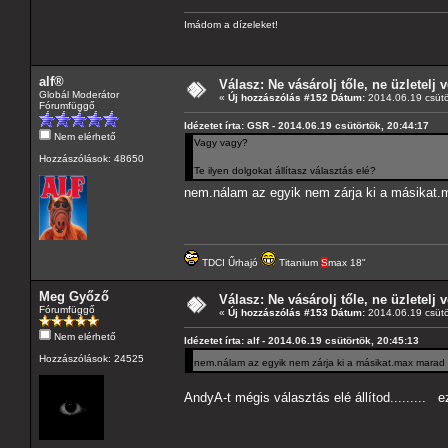
Imádom a dízeleket!
alf®
Válasz: Ne vásárolj tőle, ne üzletelj v
Globál Moderátor
«
Új hozzászólás #152 Dátum:
2014.06.19 csütö
Fórumfüggő
Idézetet írta: GSR - 2014.06.19 csütörtök, 20:44:17
Nem elérhető
Vagy vagy?
Hozzászólások: 48650
Te ilyen dolgokat állítasz választás elé?
nem.nálam az egyik nem zárja ki a másikat.m
TDCI Űrhajó
Titanium
S
max 18"
Meg Győző
Válasz: Ne vásárolj tőle, ne üzletelj v
Fórumfüggő
«
Új hozzászólás #153 Dátum:
2014.06.19 csütö
Nem elérhető
Idézetet írta: alf - 2014.06.19 csütörtök, 20:45:13
Hozzászólások: 24525
nem.nálam az egyik nem zárja ki a másikat.max marad 
AndyA-t mégis választás elé állítod......... e