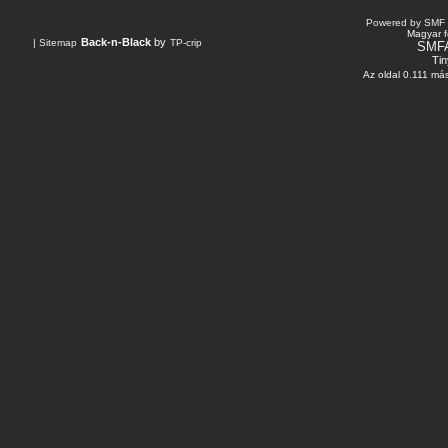
Powered by SMF 
Magyar f
Back-n-Black
by
|
Sitemap
TP-crip
SMF
Tin
Az oldal 0.111 más