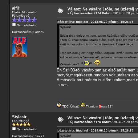
alf®
Válasz: Ne vásárolj tőle, ne üzletelj v
Globál Moderátor
«
Új hozzászólás #174 Dátum:
2014.06.20 pénte
Fórumfüggő
Idézetet írta: fügelaci - 2014.06.20 péntek, 15:26:35
Nem elérhető
Nyilván!
Hozzászólások: 48650
Eddig több dolgot vettem, szinte kizárólag előre utalás
ezen túl csak annak utalok előre, akitől rendszeresen
előtt tartva voltam túlzottan is türelmes. Ennek vége.
Érdekes dolog ez, hogy előbb utaljunk, aztán küldik az 
küldje először a "restanciát", aztán a partner az ellen
Vélemények?
Én Szili00-tól vásároltam.az első árúját nem 
motyót,megérkezett,rendben volt,utaltam azonn
A második árut már én is előre utaltam,mert
is van.
TDCI Űrhajó
Titanium
S
max 18"
Styleair
Válasz: Ne vásárolj tőle, ne üzletelj v
Fórumfüggő
«
Új hozzászólás #175 Dátum:
2014.06.20 pénte
Nem elérhető
Idézetet írta: fügelaci - 2014.06.20 péntek, 15:26:35
Nyilván!
Hozzászólások: 14771