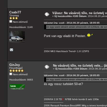
Csabi77
Válasz: Ne vásárolj tőle, ne üzletelj v
Törzstag
«
Új hozzászólás #183 Dátum:
2014.06.20 pénte
Nem elérhető
Idézetet írta: vzoli - 2014.06.20 péntek, 18:05:05
én egy szett ülésért simán elmennék 10-120kmt, de ez 
Hozzászólások: 1146
Pont van egy eladó itt Pesten.
2004 MK3 Hatchback Trend+ 1.8 125PS
GinJoy
Ne vásárolj tőle, ne üzletelj vele... (
Fórumfüggő
«
Új hozzászólás #184 Dátum:
2014.06.20 pént
Nem elérhető
Idézetet írta: vzoli - 2014.06.20 péntek, 18:05:05
én egy szett ülésért simán elmennék 10-120kmt, de ez 
Hozzászólások: 8683
és egy rossz turbóért 50-et?
2006/04 2.0l TD
CI
N7BB fehér kombi 6 seb 130le
---------------------------
2006 Renault Premium Brooáfffff! Még a tetves kormányt s