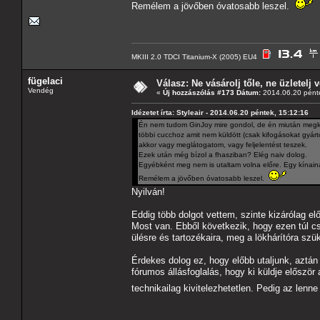
Remélem a jövőben óvatosabb leszel.
MKIII 2.0 TDCI Titanium-X (2005) EU4
fügelaci
Válasz: Ne vásárolj tőle, ne üzletelj v
Vendég
«
Új hozzászólás #173 Dátum:
2014.06.20 pénte
Idézetet írta: Styleair - 2014.06.20 péntek, 15:12:16
Én nem tudom GinJoy mire gondol, de én miután megk
többi cucchoz amit nem küldött (csak kifogásokat gyárto
akkor vagy meglátogatom, vagy feljelentést teszek.
Ezek után még bízol a fhasziban? Elég naiv dolog.
Egyébként meg nem is utaltam volna előre. Egy kínaina
Remélem a jövőben óvatosabb leszel.
Nyilván!
Eddig több dolgot vettem, szinte kizárólag el
Most van. Ebből következik, hogy ezen túl c
ülésre és tartozékaira, meg a lökhárítóra szü
Érdekes dolog ez, hogy előbb utaljunk, aztán 
fórumos állásfoglalás, hogy ki küldje először
technikailag kivitelezhetetlen. Pedig az le