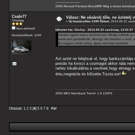
---------------------------
2006 Renault Premium Brooáfffff! Még a tetves kormányt s
Csabi77
Válasz: Ne vásárolj tőle, ne üzletelj v
Törzstag
«
Új hozzászólás #199 Dátum:
2014.06.22 vasár
Nem elérhető
Idézetet írta: GinJoy - 2014.06.22 vasárnap, 13:41:07
minden egyéb meg a vevőnek lutri. Mindig erőltetik az e
Hozzászólások: 1146
senki sem gondolkodik. Nehogy már fizessen a vevő, a
Ez nagyon nehéz dolog. Igaza nem lesz senkinek
Azt azért ne felejtsuk el, hogy bankszámlája 
postás ha kiviszi a csomagot akkor nála nem 
nehéz kikalkulálnia a vevőnek,hogy elmegy e 
érte,megnézte és kifizette.Tiszta sor!
2004 MK3 Hatchback Trend+ 1.8 125PS
Oldalak:
1
2
3
[
4
]
5
6
7
8
Fel