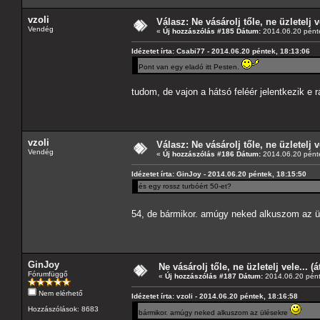
vzoli
Válasz: Ne vásárolj tőle, ne üzletelj v
Vendég
«
Új hozzászólás #185 Dátum:
2014.06.20 pénte
Idézetet írta: Csabi77 - 2014.06.20 péntek, 18:13:06
Pont van egy eladó itt Pesten.
tudom, de vajon a hátsó feléér jelentkezik e r
vzoli
Válasz: Ne vásárolj tőle, ne üzletelj v
Vendég
«
Új hozzászólás #186 Dátum:
2014.06.20 pénte
Idézetet írta: GinJoy - 2014.06.20 péntek, 18:15:50
és egy rossz turbóért 50-et?
54, de bármikor. amúgy neked alkuszom az 
GinJoy
Ne vásárolj tőle, ne üzletelj vele... (
Fórumfüggő
«
Új hozzászólás #187 Dátum:
2014.06.20 pént
Nem elérhető
Idézetet írta: vzoli - 2014.06.20 péntek, 18:16:58
Hozzászólások: 8683
bármikor. amúgy neked alkuszom az ülésekre