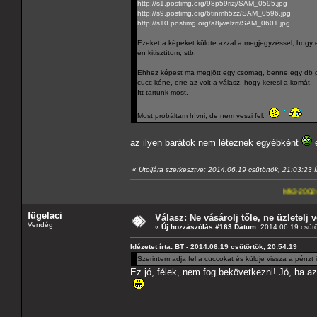
http://s1.postimg.org/98p59rizj/SAM_0595.jpg
http://s9.postimg.org/6tinmh5zz/SAM_0596.jpg
http://s10.postimg.org/a8jwelzrt/SAM_0601.jpg
Ezeket a képeket küldte azzal a megjegyzéssel, hogy eső
én kitisztítom, stb.
Ehhez képest ma megjött egy csomag, benne egy db gene
cucc kéne, erre az volt a válasz, hogy keresi a komát.
Itt tartunk most.
Most próbáltam hívni, de nem veszi fel.
az ilyen barátok nem léteznek egyébként
e
«
Utoljára szerkesztve: 2014.06.19 csütörtök, 21:03:23 í
Mk3-2002-2,5-V6
---A4-es
fügelaci
Válasz: Ne vásárolj tőle, ne üzletelj v
Vendég
«
Új hozzászólás #163 Dátum:
2014.06.19 csütö
Idézetet írta: BT - 2014.06.19 csütörtök, 20:54:19
Szerintem adja fel a cuccokat és küldje vissza a pénzt i
Ez jó, félek, nem fog bekövetkezni! Jó, ha a