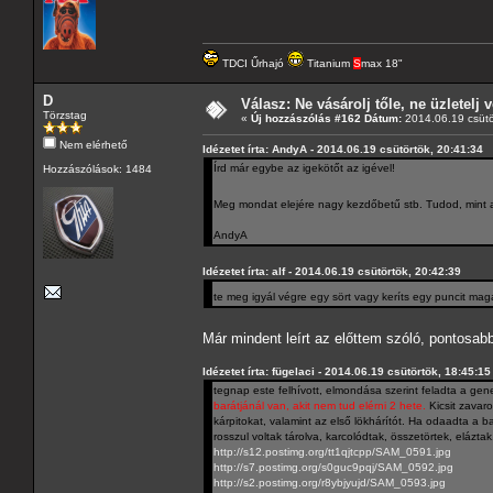
TDCI Űrhajó
Titanium
S
max 18"
D
Válasz: Ne vásárolj tőle, ne üzletelj v
Törzstag
«
Új hozzászólás #162 Dátum:
2014.06.19 csütö
Nem elérhető
Idézetet írta: AndyA - 2014.06.19 csütörtök, 20:41:34
Írd már egybe az igekötőt az igével!
Hozzászólások: 1484
Meg mondat elejére nagy kezdőbetű stb. Tudod, mint 
AndyA
Idézetet írta: alf - 2014.06.19 csütörtök, 20:42:39
te meg igyál végre egy sört vagy keríts egy puncit mag
Már mindent leírt az előttem szóló, pontosab
Idézetet írta: fügelaci - 2014.06.19 csütörtök, 18:45:15
tegnap este felhívott, elmondása szerint feladta a gene
barátjánál van, akit nem tud elérni 2 hete.
Kicsit zavaro
kárpitokat, valamint az első lökhárítót. Ha odaadta a ba
rosszul voltak tárolva, karcolódtak, összetörtek, elázta
http://s12.postimg.org/tt1qjtcpp/SAM_0591.jpg
http://s7.postimg.org/s0guc9pqj/SAM_0592.jpg
http://s2.postimg.org/r8ybjyujd/SAM_0593.jpg