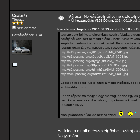
Csabi77
Válasz: Ne vásárolj tőle, ne üzletelj v
Törzstag
«
Új hozzászólás #156 Dátum:
2014.06.19 csütö
Nem elérhető
Idézetet írta: fügelaci - 2014.06.19 csütörtök, 18:45:15
tegnap este felhívott, elmondása szerint feladta a gene
Hozzászólások: 1146
barátjánál van, akit nem tud elérni 2 hete. Kicsit zavaro
kárpitokat, valamint az első lökhárítót. Ha odaadta a ba
rosszul voltak tárolva, karcolódtak, összetörtek, elázta
http://s12.postimg.org/tt1qjtcpp/SAM_0591.jpg
http://s7.postimg.org/s0guc9pqj/SAM_0592.jpg
http://s2.postimg.org/r8ybjyujd/SAM_0593.jpg
http://s1.postimg.org/98p59rizj/SAM_0595.jpg
http://s9.postimg.org/6tinmh5zz/SAM_0596.jpg
http://s10.postimg.org/a8jwelzrt/SAM_0601.jpg
Ezeket a képeket küldte azzal a megjegyzéssel, hogy eső
én kitisztítom, stb.
Ehhez képest ma megjött egy csomag, benne egy db gene
cucc kéne, erre az volt a válasz, hogy keresi a komát.
Itt tartunk most.
Most próbáltam hívni, de nem veszi fel.
Ha feladta az alkatrészeket(többes szám) akk
Nagykátára...