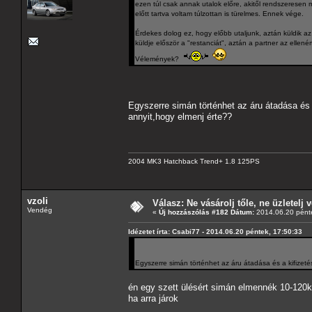
ezen túl csak annak utalok előre, akitől rendszeresen
előtt tartva voltam túlzottan is türelmes. Ennek vége.
Érdekes dolog ez, hogy előbb utaljunk, aztán küldik az 
küldje először a "restanciát", aztán a partner az ellen
Vélemények?
Egyszerre simán történhet az áru átadása és
annyit,hogy elmenj érte??
2004 MK3 Hatchback Trend+ 1.8 125PS
vzoli
Válasz: Ne vásárolj tőle, ne üzletelj v
Vendég
«
Új hozzászólás #182 Dátum:
2014.06.20 pénte
Idézetet írta: Csabi77 - 2014.06.20 péntek, 17:50:33
Egyszerre simán történhet az áru átadása és a kifizet
én egy szett ülésért simán elmennék 10-120k
ha arra járok