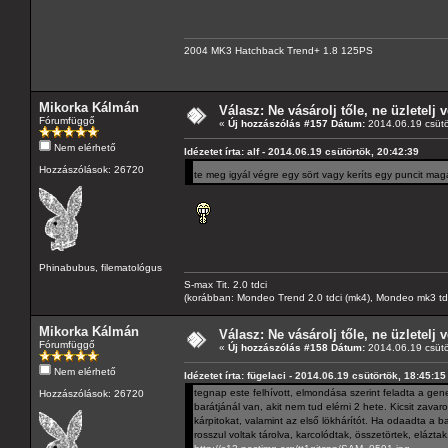
2004 MK3 Hatchback Trend+ 1.8 125PS
Mikorka Kálmán
Válasz: Ne vásárolj tőle, ne üzletelj v
Fórumfüggő
«
Új hozzászólás #157 Dátum:
2014.06.19 csütö
Nem elérhető
Idézetet írta: alf - 2014.06.19 csütörtök, 20:42:39
Hozzászólások: 26720
te meg igyál végre egy sört vagy keríts egy puncit mag
Phinabubus, filematológus
S-max Tit. 2.0 tdci
(korábban: Mondeo Trend 2.0 tdci (mk4), Mondeo mk3 tdci, 
Mikorka Kálmán
Válasz: Ne vásárolj tőle, ne üzletelj v
Fórumfüggő
«
Új hozzászólás #158 Dátum:
2014.06.19 csütö
Nem elérhető
Idézetet írta: fügelaci - 2014.06.19 csütörtök, 18:45:15
tegnap este felhívott, elmondása szerint feladta a gene
Hozzászólások: 26720
barátjánál van, akit nem tud elérni 2 hete. Kicsit zavaro
kárpitokat, valamint az első lökhárítót. Ha odaadta a ba
rosszul voltak tárolva, karcolódtak, összetörtek, elázta