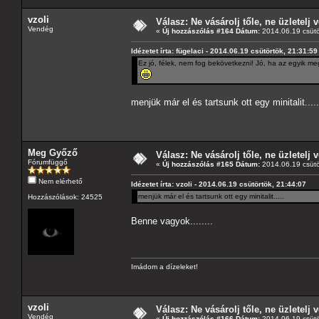
vzoli
Válasz: Ne vásárolj tőle, ne üzletelj v
Vendég
«
Új hozzászólás #164 Dátum:
2014.06.19 csütö
Idézetet írta: fügelaci - 2014.06.19 csütörtök, 21:31:59
Ez jó, félek, nem fog bekövetkezni! Jó, ha az egyik me
menjük már el és tartsunk ott egy minitalit.....
Meg Győző
Válasz: Ne vásárolj tőle, ne üzletelj v
Fórumfüggő
«
Új hozzászólás #165 Dátum:
2014.06.19 csütö
Nem elérhető
Idézetet írta: vzoli - 2014.06.19 csütörtök, 21:44:07
menjük már el és tartsunk ott egy minitalit.....
Hozzászólások: 24525
Benne vagyok........
Imádom a dízeleket!
vzoli
Válasz: Ne vásárolj tőle, ne üzletelj v
Vendég
«
Új hozzászólás #166 Dátum:
2014.06.19 csütö