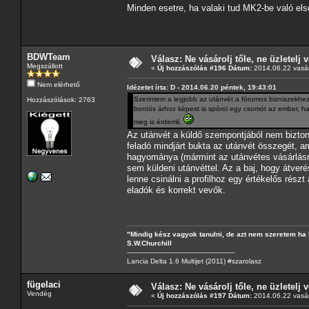
Minden esetre, ha valaki tud MK2-be való els
BDWTeam
Válasz: Ne vásárolj tőle, ne üzletelj v
Megszállott
«
Új hozzászólás #196 Dátum:
2014.06.22 vasár
Nem elérhető
Idézetet írta: D - 2014.06.20 péntek, 19:43:01
Szerintem a legjobb az utánvét a fórumos bizniszekhe
Hozzászólások: 2763
bontós árhoz képest is spórol egy csomót az ember, ha 
meg is érdemli.
Az utánvét a küldő szempontjából nem bizto
feladó mindjárt bukta az utánvét összegét, ami
hagyománya (mármint az utánvétes vásárlás
sem küldeni utánvéttel. Az a baj, hogy átver
lenne csinálni a profilhoz egy értékelős rés
eladók és korrekt vevők.
"Mindig kész vagyok tanulni, de azt nem szeretem ha 
S.W.Churchill
----------------------------------------------------
Lancia Delta 1.6 Multijet (2011) #szarolasz
fügelaci
Válasz: Ne vásárolj tőle, ne üzletelj v
Vendég
«
Új hozzászólás #197 Dátum:
2014.06.22 vasár