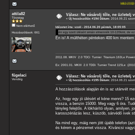
Mk3-2002-2,5-V6
---A4-es
attila82
Válasz: Ne vásárolj tőle, ne üzletelj v
Törzstag
«
Új hozzászólás #194 Dátum:
2014.06.21 szom
Nem elérhető
Idézetet írta: vzoli - 2014.06.20 péntek, 18:05:05
én egy szett ülésért simán elmennék 10-120kmt, de ez 
Hozzászólások: 661
Én is! A múlthéten pénteken 400 km mentem od
2011.08. MKIV 2.0 TDCi Turnier Titanium 163Le Powershift
Ex: 2001.01. MKIII 2.0 TDDi Turnier Trend 115Le (2010.
fügelaci
Válasz: Ne vásárolj tőle, ne üzletelj v
Vendég
«
Új hozzászólás #195 Dátum:
2014.06.21 szom
A hozzászólások alapján én is az utánvét me
Az, hogy egy jó ülésért el kéne menni? 15 ez
vissza, a benzin 15000. Meg vagy 6 óra. Tudo
tényleg felejtős. A lökhárító olyan, amilyen, 
karosszériázás lesz, küszöb, sárvédő ívek stb,
Na mind egy, máig nem jött újabb telefon (azt 
és kérem a pénzemet vissza. Kíváncsi vagyok,