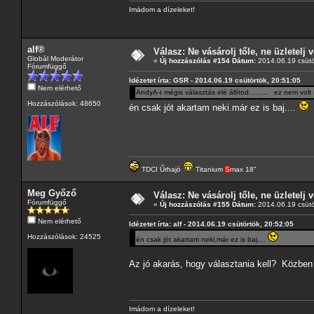
Imádom a dízeleket!
alf®
Válasz: Ne vásárolj tőle, ne üzletelj v
Globál Moderátor
«
Új hozzászólás #154 Dátum:
2014.06.19 csütö
Fórumfüggő
Idézetet írta: GSR - 2014.06.19 csütörtök, 20:51:05
Nem elérhető
AndyA-t mégis választás elé állítod......... ez nem volt
Hozzászólások: 48650
én csak jót akartam neki.már ez is baj....
TDCI Űrhajó
Titanium
S
max 18"
Meg Győző
Válasz: Ne vásárolj tőle, ne üzletelj v
Fórumfüggő
«
Új hozzászólás #155 Dátum:
2014.06.19 csütö
Nem elérhető
Idézetet írta: alf - 2014.06.19 csütörtök, 20:52:05
Hozzászólások: 24525
én csak jót akartam neki.már ez is baj....
Az jó akarás, hogy választania kell? Közben
Imádom a dízeleket!