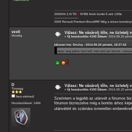
2006/04 2.0l TD
CI
N7BB fehér kombi 6 seb 130le
---------------------------
2006 Renault Premium Brooáfffff! Még a tetves kormányt s
vzoli
Válasz: Ne vásárolj tőle, ne üzletelj v
Vendég
«
Új hozzászólás #192 Dátum:
2014.06.20 pénte
Idézetet írta: GinJoy - 2014.06.20 péntek, 18:27:42
olyan meg pláne nem kell, mint ami van benne. csúny
D
Válasz: Ne vásárolj tőle, ne üzletelj v
Törzstag
«
Új hozzászólás #193 Dátum:
2014.06.20 pénte
Nem elérhető
Szerintem a legjobb az utánvét a fórumos bi
fórumon bizniszelve még a bontós árhoz képes
Hozzászólások: 1484
utánvétért és számára ismeretlen embereknek