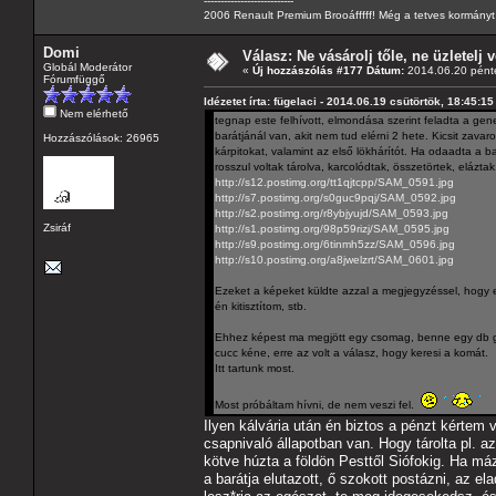
---------------------------
2006 Renault Premium Brooáfffff! Még a tetves kormányt s
Domi
Válasz: Ne vásárolj tőle, ne üzletelj v
Globál Moderátor
«
Új hozzászólás #177 Dátum:
2014.06.20 pénte
Fórumfüggő
Idézetet írta: fügelaci - 2014.06.19 csütörtök, 18:45:15
Nem elérhető
tegnap este felhívott, elmondása szerint feladta a gene
barátjánál van, akit nem tud elérni 2 hete. Kicsit zavaro
Hozzászólások: 26965
kárpitokat, valamint az első lökhárítót. Ha odaadta a ba
rosszul voltak tárolva, karcolódtak, összetörtek, elázta
http://s12.postimg.org/tt1qjtcpp/SAM_0591.jpg
http://s7.postimg.org/s0guc9pqj/SAM_0592.jpg
http://s2.postimg.org/r8ybjyujd/SAM_0593.jpg
Zsiráf
http://s1.postimg.org/98p59rizj/SAM_0595.jpg
http://s9.postimg.org/6tinmh5zz/SAM_0596.jpg
http://s10.postimg.org/a8jwelzrt/SAM_0601.jpg
Ezeket a képeket küldte azzal a megjegyzéssel, hogy eső
én kitisztítom, stb.
Ehhez képest ma megjött egy csomag, benne egy db gene
cucc kéne, erre az volt a válasz, hogy keresi a komát.
Itt tartunk most.
Most próbáltam hívni, de nem veszi fel.
Ilyen kálvária után én biztos a pénzt kértem 
csapnivaló állapotban van. Hogy tárolta pl. az
kötve húzta a földön Pesttől Siófokig. Ha má
a barátja elutazott, ő szokott postázni, az el