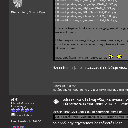
http://s12.postimg.org/tt1qjtcpp/SAM_0591.jpg
http://s7.postimg.org/s0guc9pqj/SAM_0592.jpg
http://s2.postimg.org/r8ybjyujd/SAM_0593.jpg
http://s1.postimg.org/98p59rizj/SAM_0595.jpg
Phinabubus, filematológus
http://s9.postimg.org/6tinmh5zz/SAM_0596.jpg
http://s10.postimg.org/a8jwelzrt/SAM_0601.jpg
Ezeket a képeket küldte azzal a megjegyzéssel, hogy eső
én kitisztítom, stb.
Ehhez képest ma megjött egy csomag, benne egy db gene
cucc kéne, erre az volt a válasz, hogy keresi a komát.
Itt tartunk most.
Most próbáltam hívni, de nem veszi fel.
Szerintem adja fel a cuccokat és küldje vissz
S-max Tit. 2.0 tdci
(korábban: Mondeo Trend 2.0 tdci (mk4), Mondeo mk3 tdci, 
alf®
Válasz: Ne vásárolj tőle, ne üzletelj v
Globál Moderátor
«
Új hozzászólás #159 Dátum:
2014.06.19 csütö
Fórumfüggő
Idézetet írta: GSR - 2014.06.19 csütörtök, 20:53:05
Nem elérhető
Az jó akarás, hogy választania kell? Közben te meg ír
Hozzászólások: 48650
na ebből egy egyetemes beszélgetés lesz....