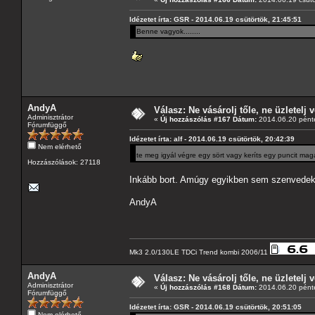
Idézetet írta: GSR - 2014.06.19 csütörtök, 21:45:51
Benne vagyok........
AndyA
Válasz: Ne vásárolj tőle, ne üzletelj v
Adminisztrátor
«
Új hozzászólás #167 Dátum:
2014.06.20 pénte
Fórumfüggő
Idézetet írta: alf - 2014.06.19 csütörtök, 20:42:39
Nem elérhető
te meg igyál végre egy sört vagy keríts egy puncit mag
Hozzászólások: 27118
Inkább bort. Amúgy egyikben sem szenvedek h
AndyA
Mk3 2.0/130LE TDCi Trend kombi 2006/11
AndyA
Válasz: Ne vásárolj tőle, ne üzletelj v
Adminisztrátor
«
Új hozzászólás #168 Dátum:
2014.06.20 pénte
Fórumfüggő
Idézetet írta: GSR - 2014.06.19 csütörtök, 20:51:05
Nem elérhető