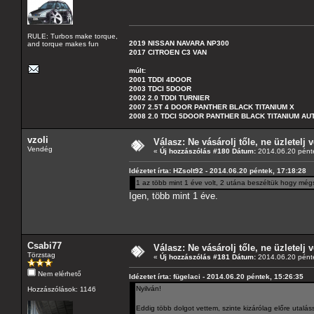
RULE: Turbos make torque,
2019 NISSAN NAVARA NP300
and torque makes fun
2017 CITROEN C3 VAN
múlt:
2001 TDDI 4DOOR
2003 TDCI 5DOOR
2002 2.0 TDDI TURNIER
2007 2.5T 4 DOOR PANTHER BLACK TITANIUM X
2008 2.0 TDCI 5DOOR PANTHER BLACK TITANIUM A
vzoli
Válasz: Ne vásárolj tőle, ne üzletelj v
Vendég
«
Új hozzászólás #180 Dátum:
2014.06.20 pénte
Idézetet írta: HZsolt92 - 2014.06.20 péntek, 17:18:28
1 az több mint 1 éve volt, 2 utána beszéltük hogy még
Igen, több mint 1 éve.
Csabi77
Válasz: Ne vásárolj tőle, ne üzletelj v
Törzstag
«
Új hozzászólás #181 Dátum:
2014.06.20 pénte
Nem elérhető
Idézetet írta: fügelaci - 2014.06.20 péntek, 15:26:35
Nyilván!
Hozzászólások: 1146
Eddig több dolgot vettem, szinte kizárólag előre utalás