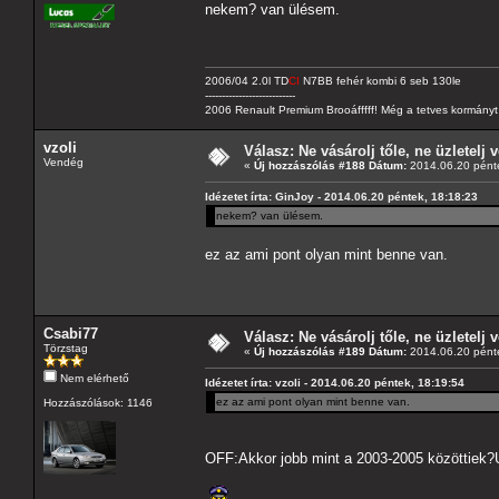
nekem? van ülésem.
2006/04 2.0l TD
CI
N7BB fehér kombi 6 seb 130le
---------------------------
2006 Renault Premium Brooáfffff! Még a tetves kormányt s
vzoli
Válasz: Ne vásárolj tőle, ne üzletelj v
Vendég
«
Új hozzászólás #188 Dátum:
2014.06.20 pénte
Idézetet írta: GinJoy - 2014.06.20 péntek, 18:18:23
nekem? van ülésem.
ez az ami pont olyan mint benne van.
Csabi77
Válasz: Ne vásárolj tőle, ne üzletelj v
Törzstag
«
Új hozzászólás #189 Dátum:
2014.06.20 pénte
Nem elérhető
Idézetet írta: vzoli - 2014.06.20 péntek, 18:19:54
ez az ami pont olyan mint benne van.
Hozzászólások: 1146
OFF:Akkor jobb mint a 2003-2005 közöttiek