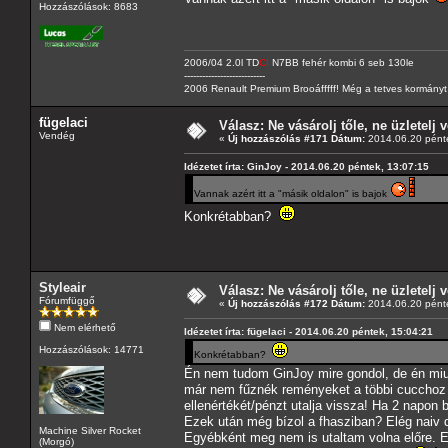
Hozzászólások: 8683
2006/04 2.0l TD
CI
N7BB fehér kombi 6 seb 130le
---------------------------
2006 Renault Premium Brooáfffff! Még a tetves kormányt s
fügelaci
Válasz: Ne vásárolj tőle, ne üzletelj v
Vendég
«
Új hozzászólás #171 Dátum:
2014.06.20 pénte
Idézetet írta: GinJoy - 2014.06.20 péntek, 13:07:15
Vannak azért itt a "másik oldalon" is bajok
Konkrétabban?
Styleair
Válasz: Ne vásárolj tőle, ne üzletelj v
Fórumfüggő
«
Új hozzászólás #172 Dátum:
2014.06.20 pénte
Nem elérhető
Idézetet írta: fügelaci - 2014.06.20 péntek, 15:04:21
Hozzászólások: 14771
Konkrétabban?
Én nem tudom GinJoy mire gondol, de én miu
már nem fűznék reményeket a többi cucchoz a
ellenértékét/pénzt utalja vissza! Ha 2 napon 
Ezek után még bízol a fhasziban? Elég naiv 
Machine Silver Rocket
Egyébként meg nem is utaltam volna előre. Eg
(Morgó)