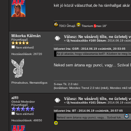
két jó közül választhat,de ha rámhallgat akár
TDCI Űrhajó
Titanium
S
max 18"
Mikorka Kálmán
Válasz: Ne vásárolj tőle, ne üzletelj v
Fórumfüggő
«
Új hozzászólás #160 Dátum:
2014.06.19 csütö
Nem elérhető
Idézetet írta: GSR - 2014.06.19 csütörtök, 20:53:05
Az jó akarás, hogy választania kell? Közben te meg ír
Hozzászólások: 26720
Neked sem ártana egy punci, vagy... Szóval l
Phinabubus, filematológus
S-max Tit. 2.0 tdci
(korábban: Mondeo Trend 2.0 tdci (mk4), Mondeo mk3 tdci, 
alf®
Válasz: Ne vásárolj tőle, ne üzletelj v
Globál Moderátor
«
Új hozzászólás #161 Dátum:
2014.06.19 csütö
Fórumfüggő
Idézetet írta: BT - 2014.06.19 csütörtök, 20:57:05
Nem elérhető
Neked sem ártana egy punci, vagy... Szóval luk...
Hozzászólások: 48650