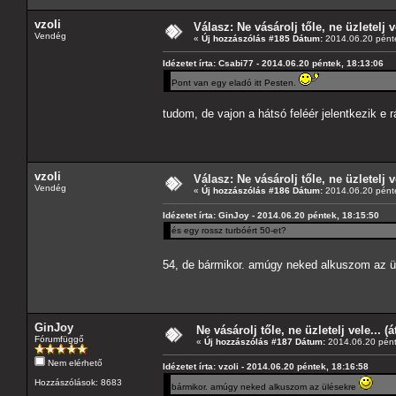
vzoli
Válasz: Ne vásárolj tőle, ne üzletelj v
Vendég
«
Új hozzászólás #185 Dátum:
2014.06.20 pénte
Idézetet írta: Csabi77 - 2014.06.20 péntek, 18:13:06
Pont van egy eladó itt Pesten.
tudom, de vajon a hátsó feléér jelentkezik e r
vzoli
Válasz: Ne vásárolj tőle, ne üzletelj v
Vendég
«
Új hozzászólás #186 Dátum:
2014.06.20 pénte
Idézetet írta: GinJoy - 2014.06.20 péntek, 18:15:50
és egy rossz turbóért 50-et?
54, de bármikor. amúgy neked alkuszom az 
GinJoy
Ne vásárolj tőle, ne üzletelj vele... (
Fórumfüggő
«
Új hozzászólás #187 Dátum:
2014.06.20 pént
Nem elérhető
Idézetet írta: vzoli - 2014.06.20 péntek, 18:16:58
Hozzászólások: 8683
bármikor. amúgy neked alkuszom az ülésekre