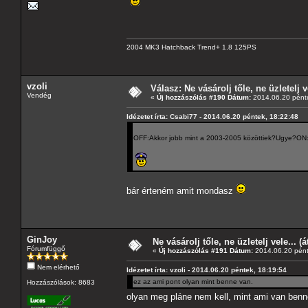
2004 MK3 Hatchback Trend+ 1.8 125PS
vzoli
Válasz: Ne vásárolj tőle, ne üzletelj v
Vendég
«
Új hozzászólás #190 Dátum:
2014.06.20 pénte
Idézetet írta: Csabi77 - 2014.06.20 péntek, 18:22:48
OFF:Akkor jobb mint a 2003-2005 közöttiek?Ugye?ON
bár érteném amit mondasz
GinJoy
Ne vásárolj tőle, ne üzletelj vele... (
Fórumfüggő
«
Új hozzászólás #191 Dátum:
2014.06.20 pént
Nem elérhető
Idézetet írta: vzoli - 2014.06.20 péntek, 18:19:54
ez az ami pont olyan mint benne van.
Hozzászólások: 8683
olyan meg pláne nem kell, mint ami van ben