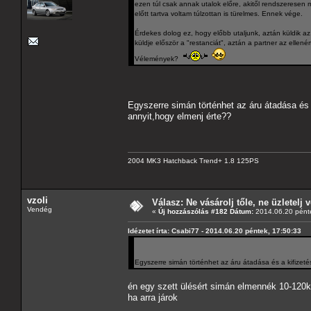
ezen túl csak annak utalok előre, akitől rendszeresen
előtt tartva voltam túlzottan is türelmes. Ennek vége.
Érdekes dolog ez, hogy előbb utaljunk, aztán küldik az 
küldje először a "restanciát", aztán a partner az ellen
Vélemények?
Egyszerre simán történhet az áru átadása és
annyit,hogy elmenj érte??
2004 MK3 Hatchback Trend+ 1.8 125PS
vzoli
Válasz: Ne vásárolj tőle, ne üzletelj v
Vendég
«
Új hozzászólás #182 Dátum:
2014.06.20 pénte
Idézetet írta: Csabi77 - 2014.06.20 péntek, 17:50:33
Egyszerre simán történhet az áru átadása és a kifizet
én egy szett ülésért simán elmennék 10-120k
ha arra járok