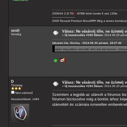
2006/04 2.0l TD
CI
N7BB fehér kombi 6 seb 130le
---------------------------
2006 Renault Premium Brooáfffff! Még a tetves kormányt s
vzoli
Válasz: Ne vásárolj tőle, ne üzletelj v
Vendég
«
Új hozzászólás #192 Dátum:
2014.06.20 pénte
Idézetet írta: GinJoy - 2014.06.20 péntek, 18:27:42
olyan meg pláne nem kell, mint ami van benne. csúny
D
Válasz: Ne vásárolj tőle, ne üzletelj v
Törzstag
«
Új hozzászólás #193 Dátum:
2014.06.20 pénte
Nem elérhető
Szerintem a legjobb az utánvét a fórumos bi
fórumon bizniszelve még a bontós árhoz képes
Hozzászólások: 1484
utánvétért és számára ismeretlen embereknek