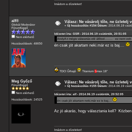
Imádom a dízeleket!
alf®
Válasz: Ne vásárolj tőle, ne üzletelj v
Globál Moderátor
«
Új hozzászólás #154 Dátum:
2014.06.19 csütö
Fórumfüggő
Idézetet írta: GSR - 2014.06.19 csütörtök, 20:51:05
Nem elérhető
AndyA-t mégis választás elé állítod......... ez nem volt
Hozzászólások: 48650
én csak jót akartam neki.már ez is baj....
TDCI Űrhajó
Titanium
S
max 18"
Meg Győző
Válasz: Ne vásárolj tőle, ne üzletelj v
Fórumfüggő
«
Új hozzászólás #155 Dátum:
2014.06.19 csütö
Nem elérhető
Idézetet írta: alf - 2014.06.19 csütörtök, 20:52:05
Hozzászólások: 24525
én csak jót akartam neki.már ez is baj....
Az jó akarás, hogy választania kell? Közben
Imádom a dízeleket!