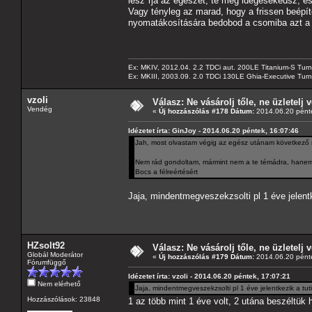
lesz*rja az egészet, te meg idegesekedsz, és
Vagy tényleg az marad, hogy a frissen beépít
nyomatákosítására bedobod a csomiba azt a 
Ex: MKIV, 2012.04. 2.2 TDCi aut. 200LE Titanium-S Turn
Ex: MKIII, 2003.09. 2.0 TDCi 130LE Ghia-Executive Turni
vzoli
Válasz: Ne vásárolj tőle, ne üzletelj v
Vendég
«
Új hozzászólás #178 Dátum:
2014.06.20 pénte
Idézetet írta: GinJoy - 2014.06.20 péntek, 16:07:46
Jah, most olvastam végig az egész utánam következő r
Nem rád gondoltam, mármint nem a te témádra, hanem, 
Bocs a félreértésért
Jaja, mindentmegveszekzsolti pl 1 éve jelent
HZsolt92
Válasz: Ne vásárolj tőle, ne üzletelj v
Globál Moderátor
«
Új hozzászólás #179 Dátum:
2014.06.20 pénte
Fórumfüggő
Idézetet írta: vzoli - 2014.06.20 péntek, 17:07:21
Nem elérhető
Jaja, mindentmegveszekzsolti pl 1 éve jelentkezik a tu
Hozzászólások: 23848
1 az több mint 1 éve volt, 2 utána beszéltük