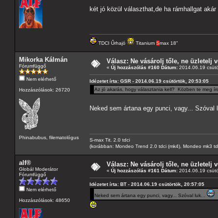
két jó közül választhat,de ha rámhallgat akár
TDCI Űrhajó
Titanium
S
max 18"
Mikorka Kálmán
Válasz: Ne vásárolj tőle, ne üzletelj v
Fórumfüggő
«
Új hozzászólás #160 Dátum:
2014.06.19 csütö
Nem elérhető
Idézetet írta: GSR - 2014.06.19 csütörtök, 20:53:05
Az jó akarás, hogy választania kell? Közben te meg ír
Hozzászólások: 26720
Neked sem ártana egy punci, vagy... Szóval l
Phinabubus, filematológus
S-max Tit. 2.0 tdci
(korábban: Mondeo Trend 2.0 tdci (mk4), Mondeo mk3 tdci, 
alf®
Válasz: Ne vásárolj tőle, ne üzletelj v
Globál Moderátor
«
Új hozzászólás #161 Dátum:
2014.06.19 csütö
Fórumfüggő
Idézetet írta: BT - 2014.06.19 csütörtök, 20:57:05
Nem elérhető
Neked sem ártana egy punci, vagy... Szóval luk...
Hozzászólások: 48650