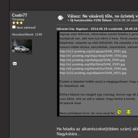
Csabi77
Válasz: Ne vásárolj tőle, ne üzletelj v
Törzstag
«
Új hozzászólás #156 Dátum:
2014.06.19 csütö
Nem elérhető
Idézetet írta: fügelaci - 2014.06.19 csütörtök, 18:45:15
tegnap este felhívott, elmondása szerint feladta a gene
Hozzászólások: 1146
barátjánál van, akit nem tud elérni 2 hete. Kicsit zavaro
kárpitokat, valamint az első lökhárítót. Ha odaadta a ba
rosszul voltak tárolva, karcolódtak, összetörtek, elázta
http://s12.postimg.org/tt1qjtcpp/SAM_0591.jpg
http://s7.postimg.org/s0guc9pqj/SAM_0592.jpg
http://s2.postimg.org/r8ybjyujd/SAM_0593.jpg
http://s1.postimg.org/98p59rizj/SAM_0595.jpg
http://s9.postimg.org/6tinmh5zz/SAM_0596.jpg
http://s10.postimg.org/a8jwelzrt/SAM_0601.jpg
Ezeket a képeket küldte azzal a megjegyzéssel, hogy eső
én kitisztítom, stb.
Ehhez képest ma megjött egy csomag, benne egy db gene
cucc kéne, erre az volt a válasz, hogy keresi a komát.
Itt tartunk most.
Most próbáltam hívni, de nem veszi fel.
Ha feladta az alkatrészeket(többes szám) akk
Nagykátára...