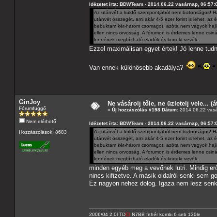
Idézetet írta: BDWTeam - 2014.06.22 vasárnap, 06:57:
Az utánvét a küldő szempontjából nem biztonságos! Ha
utánvét összegét, ami akár 4-5 ezer forint is lehet, 
bebuktam két-három csomagot, azóta nem vagyok hajlan
ellen nincs orvosság. A fórumon is érdemes lenne csiná
lennének megbízható eladók és korrekt vevők.
Ezzel maximálisan egyet értek! Jó lenne tudni
Van ennek különösebb akadálya?
GinJoy
Ne vásárolj tőle, ne üzletelj vele... (
Fórumfüggő
«
Új hozzászólás #198 Dátum:
2014.06.22 vasá
Nem elérhető
Idézetet írta: BDWTeam - 2014.06.22 vasárnap, 06:57:
Az utánvét a küldő szempontjából nem biztonságos! Ha
Hozzászólások: 8683
utánvét összegét, ami akár 4-5 ezer forint is lehet, 
bebuktam két-három csomagot, azóta nem vagyok hajlan
ellen nincs orvosság. A fórumon is érdemes lenne csiná
lennének megbízható eladók és korrekt vevők.
minden egyéb meg a vevőnek lutri. Mindig erő
nincs kifizetve. A másik oldalról senki sem 
Ez nagyon nehéz dolog. Igaza nem lesz senk
2006/04 2.0l TD
CI
N7BB fehér kombi 6 seb 130le