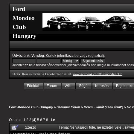
Ford
Mondeo
Club
Hungary
Üdvözlünk,
Vendég
. Kérlek
jelentkezz be
vagy
regisztrálj
.
Jelentkezz be a felhasználóneveddel, jelszavaddal és add meg a munkamenet hoss
Hírek
: Keress minket a Facebook-on is! =>
www.facebook.com/fordmondeoclub
Főoldal
Forum
Wiki
Súgó
Keresés
Bejelentke
Ford Mondeo Club Hungary
>
Szakmai fórum
>
Keres – kínál (csak árral!)
>
Ne v
Oldalak:
1
2
3
[
4
]
5
6
7
8
Le
Szerző
Téma: Ne vásárolj tőle, ne üzletelj vele... (át
0 Felhasználó és 1 vendég van a témában