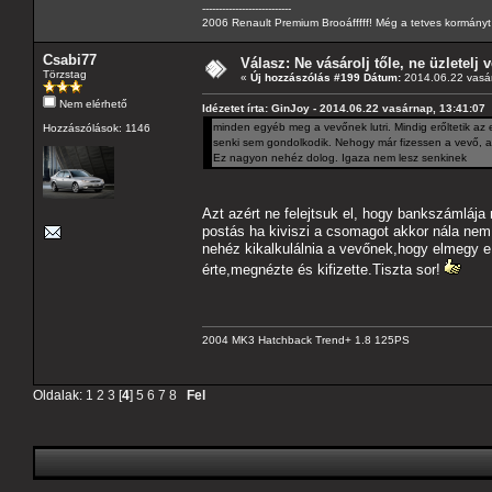
---------------------------
2006 Renault Premium Brooáfffff! Még a tetves kormányt s
Csabi77
Válasz: Ne vásárolj tőle, ne üzletelj v
Törzstag
«
Új hozzászólás #199 Dátum:
2014.06.22 vasár
Nem elérhető
Idézetet írta: GinJoy - 2014.06.22 vasárnap, 13:41:07
minden egyéb meg a vevőnek lutri. Mindig erőltetik az e
Hozzászólások: 1146
senki sem gondolkodik. Nehogy már fizessen a vevő, a
Ez nagyon nehéz dolog. Igaza nem lesz senkinek
Azt azért ne felejtsuk el, hogy bankszámlája 
postás ha kiviszi a csomagot akkor nála nem 
nehéz kikalkulálnia a vevőnek,hogy elmegy e 
érte,megnézte és kifizette.Tiszta sor!
2004 MK3 Hatchback Trend+ 1.8 125PS
Oldalak:
1
2
3
[
4
]
5
6
7
8
Fel