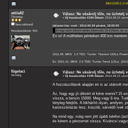
Mk3-2002-2,5-V6
---A4-es lapom
attila82
Válasz: Ne vásárolj tőle, ne üzletelj v
Törzstag
«
Új hozzászólás #194 Dátum:
2014.06.21 szom
Nem elérhető
Idézetet írta: vzoli - 2014.06.20 péntek, 18:05:05
én egy szett ülésért simán elmennék 10-120kmt, de ez 
Hozzászólások: 661
Én is! A múlthéten pénteken 400 km mentem od
2011.08. MKIV 2.0 TDCi Turnier Titanium 163Le Powershift
Ex: 2001.01. MKIII 2.0 TDDi Turnier Trend 115Le (2010.
fügelaci
Válasz: Ne vásárolj tőle, ne üzletelj v
Vendég
«
Új hozzászólás #195 Dátum:
2014.06.21 szom
A hozzászólások alapján én is az utánvét me
Az, hogy egy jó ülésért el kéne menni? 15 ez
vissza, a benzin 15000. Meg vagy 6 óra. Tudo
tényleg felejtős. A lökhárító olyan, amilyen, 
karosszériázás lesz, küszöb, sárvédő ívek stb,
Na mind egy, máig nem jött újabb telefon (azt 
és kérem a pénzemet vissza. Kíváncsi vagyok,