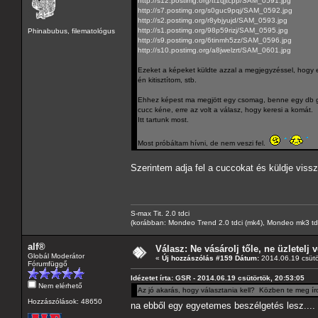
http://s12.postimg.org/tt1qjtcpp/SAM_0591.jpg
http://s7.postimg.org/s0guc9pqj/SAM_0592.jpg
http://s2.postimg.org/r8ybjyujd/SAM_0593.jpg
http://s1.postimg.org/98p59rizj/SAM_0595.jpg
Phinabubus, filematológus
http://s9.postimg.org/6tinmh5zz/SAM_0596.jpg
http://s10.postimg.org/a8jwelzrt/SAM_0601.jpg
Ezeket a képeket küldte azzal a megjegyzéssel, hogy eső
én kitisztítom, stb.
Ehhez képest ma megjött egy csomag, benne egy db gene
cucc kéne, erre az volt a válasz, hogy keresi a komát.
Itt tartunk most.
Most próbáltam hívni, de nem veszi fel.
Szerintem adja fel a cuccokat és küldje vissz
S-max Tit. 2.0 tdci
(korábban: Mondeo Trend 2.0 tdci (mk4), Mondeo mk3 tdci, 
alf®
Válasz: Ne vásárolj tőle, ne üzletelj v
Globál Moderátor
«
Új hozzászólás #159 Dátum:
2014.06.19 csütö
Fórumfüggő
Idézetet írta: GSR - 2014.06.19 csütörtök, 20:53:05
Nem elérhető
Az jó akarás, hogy választania kell? Közben te meg ír
Hozzászólások: 48650
na ebből egy egyetemes beszélgetés lesz....