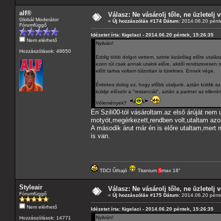
alf®
Válasz: Ne vásárolj tőle, ne üzletelj v
Globál Moderátor
«
Új hozzászólás #174 Dátum:
2014.06.20 pénte
Fórumfüggő
Idézetet írta: fügelaci - 2014.06.20 péntek, 15:26:35
Nem elérhető
Nyilván!
Hozzászólások: 48650
Eddig több dolgot vettem, szinte kizárólag előre utalás
ezen túl csak annak utalok előre, akitől rendszeresen
előtt tartva voltam túlzottan is türelmes. Ennek vége.
Érdekes dolog ez, hogy előbb utaljunk, aztán küldik az 
küldje először a "restanciát", aztán a partner az ellen
Vélemények?
Én Szili00-tól vásároltam.az első árúját nem 
motyót,megérkezett,rendben volt,utaltam azonn
A második árut már én is előre utaltam,mert
is van.
TDCI Űrhajó
Titanium
S
max 18"
Styleair
Válasz: Ne vásárolj tőle, ne üzletelj v
Fórumfüggő
«
Új hozzászólás #175 Dátum:
2014.06.20 pénte
Nem elérhető
Idézetet írta: fügelaci - 2014.06.20 péntek, 15:26:35
Nyilván!
Hozzászólások: 14771