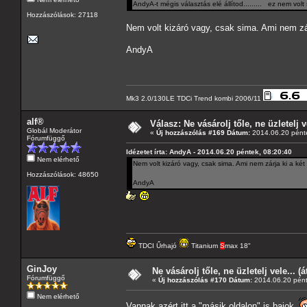
AndyA-t mégis választás elé állítod......... ez nem volt
Hozzászólások: 27118
Nem volt kizáró vagy, csak sima. Ami nem zárja
AndyA
Mk3 2.0/130LE TDCi Trend kombi 2006/11
alf®
Válasz: Ne vásárolj tőle, ne üzletelj v
Globál Moderátor
«
Új hozzászólás #169 Dátum:
2014.06.20 pénte
Fórumfüggő
Idézetet írta: AndyA - 2014.06.20 péntek, 08:20:40
Nem elérhető
Nem volt kizáró vagy, csak sima. Ami nem zárja ki a két f
Hozzászólások: 48650
AndyA
TDCI Űrhajó
Titanium
S
max 18"
GinJoy
Ne vásárolj tőle, ne üzletelj vele... (
Fórumfüggő
«
Új hozzászólás #170 Dátum:
2014.06.20 pént
Nem elérhető
Vannak azért itt a "másik oldalon" is bajok