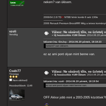
nekem? van ülésem.
2006/04 2.0l TD
CI
N7BB fehér kombi 6 seb 130le
---------------------------
2006 Renault Premium Brooáfffff! Még a tetves kormányt s
vzoli
Válasz: Ne vásárolj tőle, ne üzletelj v
Vendég
«
Új hozzászólás #188 Dátum:
2014.06.20 pénte
Idézetet írta: GinJoy - 2014.06.20 péntek, 18:18:23
nekem? van ülésem.
ez az ami pont olyan mint benne van.
Csabi77
Válasz: Ne vásárolj tőle, ne üzletelj v
Törzstag
«
Új hozzászólás #189 Dátum:
2014.06.20 pénte
Nem elérhető
Idézetet írta: vzoli - 2014.06.20 péntek, 18:19:54
ez az ami pont olyan mint benne van.
Hozzászólások: 1146
OFF:Akkor jobb mint a 2003-2005 közöttiek