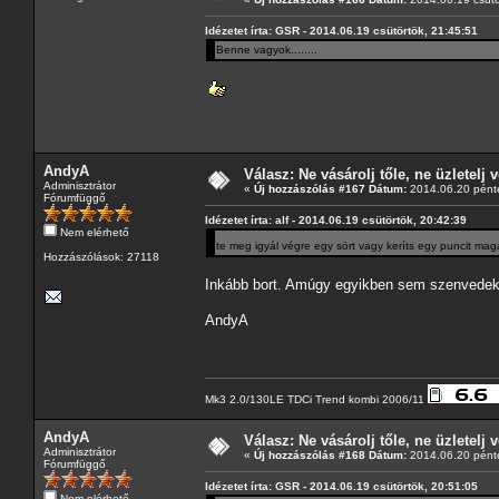
Idézetet írta: GSR - 2014.06.19 csütörtök, 21:45:51
Benne vagyok........
AndyA
Válasz: Ne vásárolj tőle, ne üzletelj v
Adminisztrátor
«
Új hozzászólás #167 Dátum:
2014.06.20 pénte
Fórumfüggő
Idézetet írta: alf - 2014.06.19 csütörtök, 20:42:39
Nem elérhető
te meg igyál végre egy sört vagy keríts egy puncit mag
Hozzászólások: 27118
Inkább bort. Amúgy egyikben sem szenvedek h
AndyA
Mk3 2.0/130LE TDCi Trend kombi 2006/11
AndyA
Válasz: Ne vásárolj tőle, ne üzletelj v
Adminisztrátor
«
Új hozzászólás #168 Dátum:
2014.06.20 pénte
Fórumfüggő
Idézetet írta: GSR - 2014.06.19 csütörtök, 20:51:05
Nem elérhető