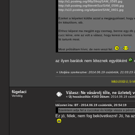
http://s1.postimg.org/98p59rizj/SAM_0595.jpg
http://s9.postimg.org/6tinmh5zz/SAM_0596.jpg
http://s10.postimg.org/a8jwelzrt/SAM_0601.jpg
Ezeket a képeket küldte azzal a megjegyzéssel, hogy eső
én kitisztítom, stb.
Ehhez képest ma megjött egy csomag, benne egy db gene
cucc kéne, erre az volt a válasz, hogy keresi a komát.
Itt tartunk most.
Most próbáltam hívni, de nem veszi fel.
az ilyen barátok nem léteznek egyébként
e
«
Utoljára szerkesztve: 2014.06.19 csütörtök, 21:03:23 í
Mk3-2002-2,5-V6
---A4-es lapom
fügelaci
Válasz: Ne vásárolj tőle, ne üzletelj v
Vendég
«
Új hozzászólás #163 Dátum:
2014.06.19 csütö
Idézetet írta: BT - 2014.06.19 csütörtök, 20:54:19
Szerintem adja fel a cuccokat és küldje vissza a pénzt i
Ez jó, félek, nem fog bekövetkezni! Jó, ha a