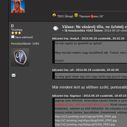
TDCI Űrhajó
Titanium
S
max 18"
D
Válasz: Ne vásárolj tőle, ne üzletelj v
Törzstag
«
Új hozzászólás #162 Dátum:
2014.06.19 csütö
Nem elérhető
Idézetet írta: AndyA - 2014.06.19 csütörtök, 20:41:34
Írd már egybe az igekötőt az igével!
Hozzászólások: 1484
Meg mondat elejére nagy kezdőbetű stb. Tudod, mint 
AndyA
Idézetet írta: alf - 2014.06.19 csütörtök, 20:42:39
te meg igyál végre egy sört vagy keríts egy puncit mag
Már mindent leírt az előttem szóló, pontosab
Idézetet írta: fügelaci - 2014.06.19 csütörtök, 18:45:15
tegnap este felhívott, elmondása szerint feladta a gene
barátjánál van, akit nem tud elérni 2 hete.
Kicsit zavaro
kárpitokat, valamint az első lökhárítót. Ha odaadta a ba
rosszul voltak tárolva, karcolódtak, összetörtek, elázta
http://s12.postimg.org/tt1qjtcpp/SAM_0591.jpg
http://s7.postimg.org/s0guc9pqj/SAM_0592.jpg
http://s2.postimg.org/r8ybjyujd/SAM_0593.jpg