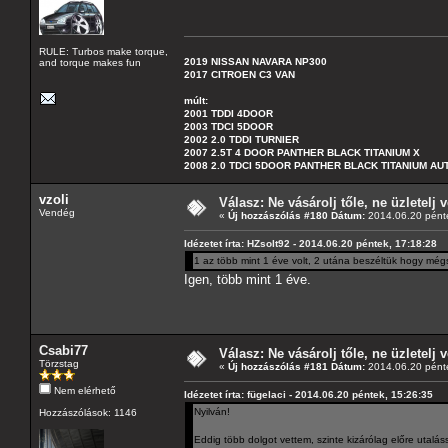
RULE: Turbos make torque,
2019 NISSAN NAVARA NP300
and torque makes fun
2017 CITROEN C3 VAN
múlt:
2001 TDDI 4DOOR
2003 TDCI 5DOOR
2002 2.0 TDDI TURNIER
2007 2.5T 4 DOOR PANTHER BLACK TITANIUM X
2008 2.0 TDCI 5DOOR PANTHER BLACK TITANIUM A
vzoli
Válasz: Ne vásárolj tőle, ne üzletelj v
Vendég
«
Új hozzászólás #180 Dátum:
2014.06.20 pénte
Idézetet írta: HZsolt92 - 2014.06.20 péntek, 17:18:28
1 az több mint 1 éve volt, 2 utána beszéltük hogy még
Igen, több mint 1 éve.
Csabi77
Válasz: Ne vásárolj tőle, ne üzletelj v
Törzstag
«
Új hozzászólás #181 Dátum:
2014.06.20 pénte
Nem elérhető
Idézetet írta: fügelaci - 2014.06.20 péntek, 15:26:35
Nyilván!
Hozzászólások: 1146
Eddig több dolgot vettem, szinte kizárólag előre utalás