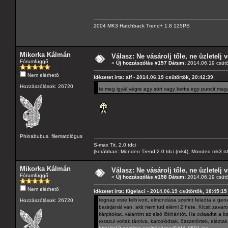
2004 MK3 Hatchback Trend+ 1.8 125PS
Mikorka Kálmán
Válasz: Ne vásárolj tőle, ne üzletelj v
Fórumfüggő
«
Új hozzászólás #157 Dátum:
2014.06.19 csütö
Nem elérhető
Idézetet írta: alf - 2014.06.19 csütörtök, 20:42:39
Hozzászólások: 26720
te meg igyál végre egy sört vagy keríts egy puncit mag
Phinabubus, filematológus
S-max Tit. 2.0 tdci
(korábban: Mondeo Trend 2.0 tdci (mk4), Mondeo mk3 tdci, 
Mikorka Kálmán
Válasz: Ne vásárolj tőle, ne üzletelj v
Fórumfüggő
«
Új hozzászólás #158 Dátum:
2014.06.19 csütö
Nem elérhető
Idézetet írta: fügelaci - 2014.06.19 csütörtök, 18:45:15
tegnap este felhívott, elmondása szerint feladta a gene
Hozzászólások: 26720
barátjánál van, akit nem tud elérni 2 hete. Kicsit zavaro
kárpitokat, valamint az első lökhárítót. Ha odaadta a ba
rosszul voltak tárolva, karcolódtak, összetörtek, elázta