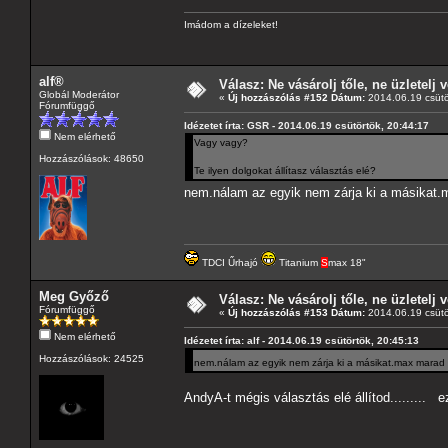
Imádom a dízeleket!
alf®
Válasz: Ne vásárolj tőle, ne üzletelj v
Globál Moderátor
«
Új hozzászólás #152 Dátum:
2014.06.19 csütö
Fórumfüggő
Idézetet írta: GSR - 2014.06.19 csütörtök, 20:44:17
Nem elérhető
Vagy vagy?
Hozzászólások: 48650
Te ilyen dolgokat állítasz választás elé?
nem.nálam az egyik nem zárja ki a másikat.m
TDCI Űrhajó
Titanium
S
max 18"
Meg Győző
Válasz: Ne vásárolj tőle, ne üzletelj v
Fórumfüggő
«
Új hozzászólás #153 Dátum:
2014.06.19 csütö
Nem elérhető
Idézetet írta: alf - 2014.06.19 csütörtök, 20:45:13
Hozzászólások: 24525
nem.nálam az egyik nem zárja ki a másikat.max marad 
AndyA-t mégis választás elé állítod......... e