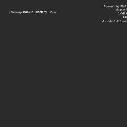
Powered by SMF 
Magyar f
Back-n-Black
by
|
Sitemap
TP-crip
SMF
Tin
Az oldal 1.418 más