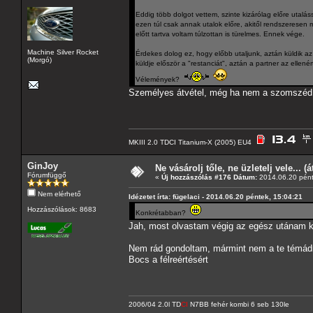
Eddig több dolgot vettem, szinte kizárólag előre utalás
ezen túl csak annak utalok előre, akitől rendszeresen
előtt tartva voltam túlzottan is türelmes. Ennek vége.
Machine Silver Rocket
Érdekes dolog ez, hogy előbb utaljunk, aztán küldik az 
(Morgó)
küldje először a "restanciát", aztán a partner az ellen
Vélemények?
Személyes átvétel, még ha nem a szomszéd u
MKIII 2.0 TDCI Titanium-X (2005) EU4
GinJoy
Ne vásárolj tőle, ne üzletelj vele... (
Fórumfüggő
«
Új hozzászólás #176 Dátum:
2014.06.20 pént
Nem elérhető
Idézetet írta: fügelaci - 2014.06.20 péntek, 15:04:21
Hozzászólások: 8683
Konkrétabban?
Jah, most olvastam végig az egész utánam k
Nem rád gondoltam, mármint nem a te témádra
Bocs a félreértésért
2006/04 2.0l TD
CI
N7BB fehér kombi 6 seb 130le