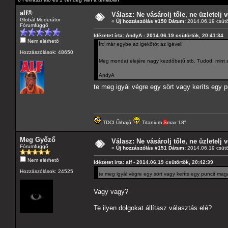
alf®
Válasz: Ne vásárolj tőle, ne üzletelj v
Globál Moderátor
«
Új hozzászólás #150 Dátum:
2014.06.19 csütö
Fórumfüggő
Idézetet írta: AndyA - 2014.06.19 csütörtök, 20:41:34
Nem elérhető
Írd már egybe az igekötőt az igével!
Hozzászólások: 48650
Meg mondat elejére nagy kezdőbetű stb. Tudod, mint 
AndyA
te meg igyál végre egy sört vagy keríts egy 
TDCI Űrhajó
Titanium
S
max 18"
Meg Győző
Válasz: Ne vásárolj tőle, ne üzletelj v
Fórumfüggő
«
Új hozzászólás #151 Dátum:
2014.06.19 csütö
Nem elérhető
Idézetet írta: alf - 2014.06.19 csütörtök, 20:42:39
Hozzászólások: 24525
te meg igyál végre egy sört vagy keríts egy puncit mag
Vagy vagy?
Te ilyen dolgokat állítasz választás elé?