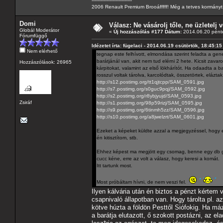
---------------------------
2006 Renault Premium Brooáfffff! Még a tetves kormányt s
Domi
Válasz: Ne vásárolj tőle, ne üzletelj v
Globál Moderátor
«
Új hozzászólás #177 Dátum:
2014.06.20 pénte
Fórumfüggő
Idézetet írta: fügelaci - 2014.06.19 csütörtök, 18:45:15
Nem elérhető
tegnap este felhívott, elmondása szerint feladta a gene
barátjánál van, akit nem tud elérni 2 hete. Kicsit zavaro
Hozzászólások: 26965
kárpitokat, valamint az első lökhárítót. Ha odaadta a ba
rosszul voltak tárolva, karcolódtak, összetörtek, elázta
http://s12.postimg.org/tt1qjtcpp/SAM_0591.jpg
http://s7.postimg.org/s0guc9pqj/SAM_0592.jpg
http://s2.postimg.org/r8ybjyujd/SAM_0593.jpg
Zsiráf
http://s1.postimg.org/98p59rizj/SAM_0595.jpg
http://s9.postimg.org/6tinmh5zz/SAM_0596.jpg
http://s10.postimg.org/a8jwelzrt/SAM_0601.jpg
Ezeket a képeket küldte azzal a megjegyzéssel, hogy eső
én kitisztítom, stb.
Ehhez képest ma megjött egy csomag, benne egy db gene
cucc kéne, erre az volt a válasz, hogy keresi a komát.
Itt tartunk most.
Most próbáltam hívni, de nem veszi fel.
Ilyen kálvária után én biztos a pénzt kértem 
csapnivaló állapotban van. Hogy tárolta pl. az
kötve húzta a földön Pesttől Siófokig. Ha má
a barátja elutazott, ő szokott postázni, az el