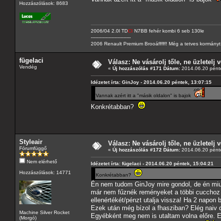
Hozzászólások: 8683
2006/04 2.0l TD
CI
N7BB fehér kombi 6 seb 130le
---------------------------
2006 Renault Premium Brooáfffff! Még a tetves kormányt s
fügelaci
Válasz: Ne vásárolj tőle, ne üzletelj v
Vendég
«
Új hozzászólás #171 Dátum:
2014.06.20 pénte
Idézetet írta: GinJoy - 2014.06.20 péntek, 13:07:15
Vannak azért itt a "másik oldalon" is bajok
Konkrétabban?
Styleair
Válasz: Ne vásárolj tőle, ne üzletelj v
Fórumfüggő
«
Új hozzászólás #172 Dátum:
2014.06.20 pénte
Nem elérhető
Idézetet írta: fügelaci - 2014.06.20 péntek, 15:04:21
Hozzászólások: 14771
Konkrétabban?
Én nem tudom GinJoy mire gondol, de én miu
már nem fűznék reményeket a többi cucchoz a
ellenértékét/pénzt utalja vissza! Ha 2 napon 
Ezek után még bízol a fhasziban? Elég naiv 
Machine Silver Rocket
Egyébként meg nem is utaltam volna előre. Eg
(Morgó)