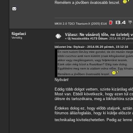
Remélem a jövőben óvatosabb leszel.
MKIII 2.0 TDCI Titanium-X (2005) EU4
fügelaci
Válasz: Ne vásárolj tőle, ne üzletelj v
Vendég
«
Új hozzászólás #173 Dátum:
2014.06.20 pénte
Idézetet írta: Styleair - 2014.06.20 péntek, 15:12:16
Én nem tudom GinJoy mire gondol, de én miután megk
többi cucchoz amit nem küldött (csak kifogásokat gyárto
akkor vagy meglátogatom, vagy feljelentést teszek.
Ezek után még bízol a fhasziban? Elég naiv dolog.
Egyébként meg nem is utaltam volna előre. Egy kínaina
Remélem a jövőben óvatosabb leszel.
Nyilván!
Eddig több dolgot vettem, szinte kizárólag el
Most van. Ebből következik, hogy ezen túl c
ülésre és tartozékaira, meg a lökhárítóra szü
Érdekes dolog ez, hogy előbb utaljunk, aztán 
fórumos állásfoglalás, hogy ki küldje először
technikailag kivitelezhetetlen. Pedig az le