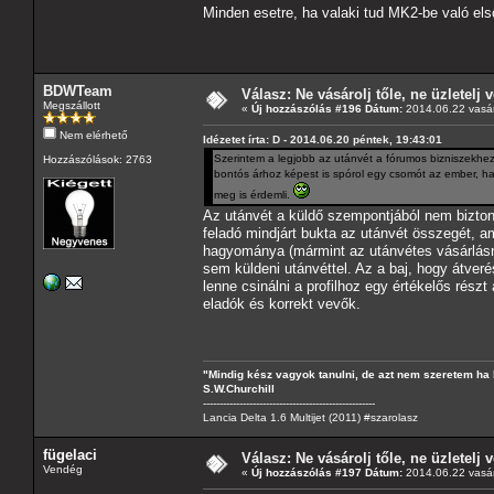
Minden esetre, ha valaki tud MK2-be való els
BDWTeam
Válasz: Ne vásárolj tőle, ne üzletelj v
Megszállott
«
Új hozzászólás #196 Dátum:
2014.06.22 vasár
Nem elérhető
Idézetet írta: D - 2014.06.20 péntek, 19:43:01
Szerintem a legjobb az utánvét a fórumos bizniszekhe
Hozzászólások: 2763
bontós árhoz képest is spórol egy csomót az ember, ha 
meg is érdemli.
Az utánvét a küldő szempontjából nem bizto
feladó mindjárt bukta az utánvét összegét, ami
hagyománya (mármint az utánvétes vásárlás
sem küldeni utánvéttel. Az a baj, hogy átver
lenne csinálni a profilhoz egy értékelős rés
eladók és korrekt vevők.
"Mindig kész vagyok tanulni, de azt nem szeretem ha 
S.W.Churchill
----------------------------------------------------
Lancia Delta 1.6 Multijet (2011) #szarolasz
fügelaci
Válasz: Ne vásárolj tőle, ne üzletelj v
Vendég
«
Új hozzászólás #197 Dátum:
2014.06.22 vasár