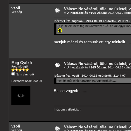
vzoli
Válasz: Ne vásárolj tőle, ne üzletelj v
Vendég
«
Új hozzászólás #164 Dátum:
2014.06.19 csütö
Idézetet írta: fügelaci - 2014.06.19 csütörtök, 21:31:59
Ez jó, félek, nem fog bekövetkezni! Jó, ha az egyik me
menjük már el és tartsunk ott egy minitalit.....
Meg Győző
Válasz: Ne vásárolj tőle, ne üzletelj v
Fórumfüggő
«
Új hozzászólás #165 Dátum:
2014.06.19 csütö
Nem elérhető
Idézetet írta: vzoli - 2014.06.19 csütörtök, 21:44:07
menjük már el és tartsunk ott egy minitalit.....
Hozzászólások: 24525
Benne vagyok........
Imádom a dízeleket!
vzoli
Válasz: Ne vásárolj tőle, ne üzletelj v
Vendég
«
Új hozzászólás #166 Dátum:
2014.06.19 csütö