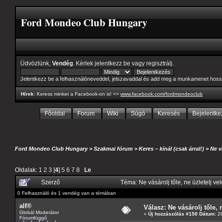
Ford Mondeo Club Hungary
Üdvözlünk,
Vendég
. Kérlek
jelentkezz be
vagy
regisztrálj
.
Jelentkezz be a felhasználóneveddel, jelszavaddal és add meg a munkamenet hoss
Hírek
: Keress minket a Facebook-on is! =>
www.facebook.com/fordmondeoclub
Főoldal
Forum
Wiki
Súgó
Keresés
Bejelentke
Ford Mondeo Club Hungary
>
Szakmai fórum
>
Keres – kínál (csak árral!)
>
Ne v
Oldalak:
1
2
3
[
4
]
5
6
7
8
Le
Szerző
Téma: Ne vásárolj tőle, ne üzletelj ve
0 Felhasználó és 1 vendég van a témában
alf®
Válasz: Ne vásárolj tőle, n
Globál Moderátor
«
Új hozzászólás #150 Dátum:
20
Fórumfüggő