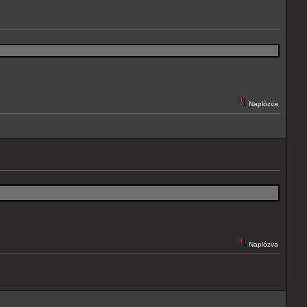
Naplózva
Naplózva