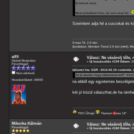
Itt tartunk most.
Most próbáltam hívni, de nem veszi fel.
Szerintem adja fel a cuccokat és kü
S-max Tit. 2.0 tdci
(korábban: Mondeo Trend 2.0 tdci (mk4), Monde
alf®
Válasz: Ne vásárolj tőle, n
Globál Moderátor
«
Új hozzászólás #159 Dátum:
20
Fórumfüggő
Idézetet írta: GSR - 2014.06.19 csütörtök,
Nem elérhető
Az jó akarás, hogy választania kell? Köz
Hozzászólások: 48650
na ebből egy egyetemes beszélgeté
két jó közül választhat,de ha rámha
TDCI Űrhajó
Titanium
S
max 18"
Mikorka Kálmán
Válasz: Ne vásárolj tőle, n
Fórumfüggő
«
Új hozzászólás #160 Dátum:
20