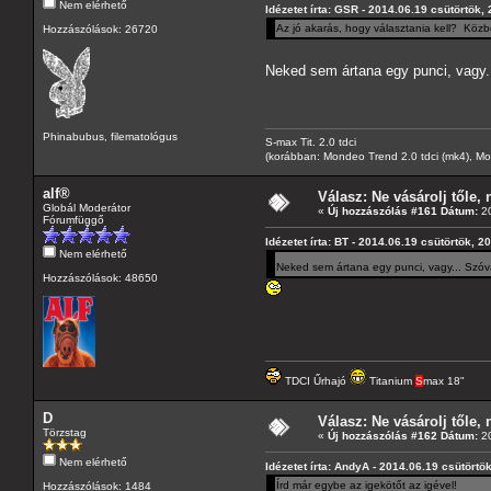
Nem elérhető
Idézetet írta: GSR - 2014.06.19 csütörtök,
Az jó akarás, hogy választania kell? Köz
Hozzászólások: 26720
Neked sem ártana egy punci, vagy..
Phinabubus, filematológus
S-max Tit. 2.0 tdci
(korábban: Mondeo Trend 2.0 tdci (mk4), Monde
alf®
Válasz: Ne vásárolj tőle, n
Globál Moderátor
«
Új hozzászólás #161 Dátum:
20
Fórumfüggő
Idézetet írta: BT - 2014.06.19 csütörtök, 2
Nem elérhető
Neked sem ártana egy punci, vagy... Szóva
Hozzászólások: 48650
TDCI Űrhajó
Titanium
S
max 18"
D
Válasz: Ne vásárolj tőle, n
Törzstag
«
Új hozzászólás #162 Dátum:
20
Nem elérhető
Idézetet írta: AndyA - 2014.06.19 csütörtö
Írd már egybe az igekötőt az igével!
Hozzászólások: 1484