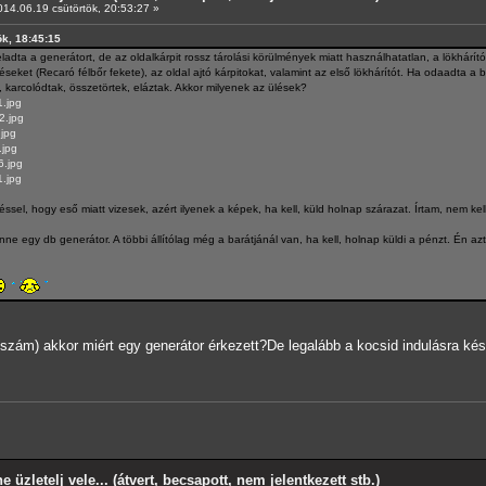
14.06.19 csütörtök, 20:53:27 »
ök, 18:45:15
ladta a generátort, de az oldalkárpit rossz tárolási körülmények miatt használhatatlan, a lökhárító
léseket (Recaró félbőr fekete), az oldal ajtó kárpitokat, valamint az első lökhárítót. Ha odaadta a
va, karcolódtak, összetörtek, eláztak. Akkor milyenek az ülések?
1.jpg
2.jpg
.jpg
.jpg
6.jpg
1.jpg
el, hogy eső miatt vizesek, azért ilyenek a képek, ha kell, küld holnap szárazat. Írtam, nem kell, 
 egy db generátor. A többi állítólag még a barátjánál van, ha kell, holnap küldi a pénzt. Én az
 szám) akkor miért egy generátor érkezett?De legalább a kocsid indulásra kés
e üzletelj vele... (átvert, becsapott, nem jelentkezett stb.)