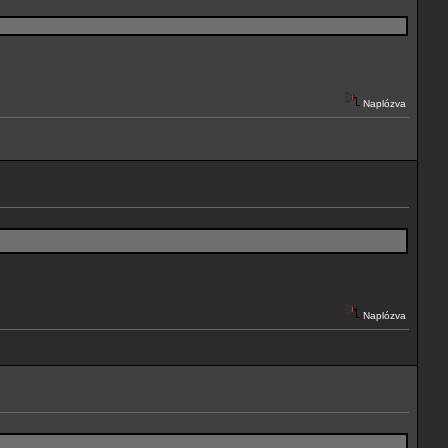
Naplózva
Naplózva