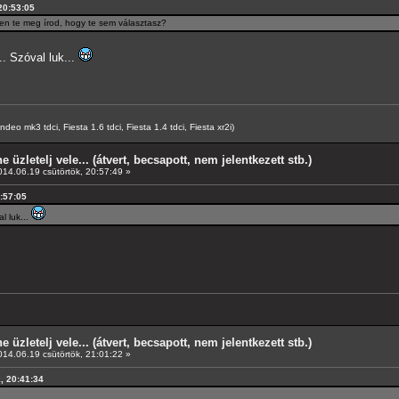
 20:53:05
ben te meg írod, hogy te sem választasz?
. Szóval luk...
o mk3 tdci, Fiesta 1.6 tdci, Fiesta 1.4 tdci, Fiesta xr2i)
e üzletelj vele... (átvert, becsapott, nem jelentkezett stb.)
14.06.19 csütörtök, 20:57:49 »
0:57:05
l luk...
e üzletelj vele... (átvert, becsapott, nem jelentkezett stb.)
14.06.19 csütörtök, 21:01:22 »
k, 20:41:34