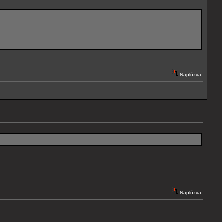
Naplózva
Naplózva