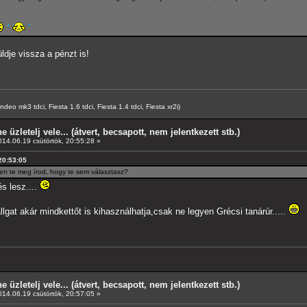
ldje vissza a pénzt is!
o mk3 tdci, Fiesta 1.6 tdci, Fiesta 1.4 tdci, Fiesta xr2i)
e üzletelj vele... (átvert, becsapott, nem jelentkezett stb.)
14.06.19 csütörtök, 20:55:28 »
 20:53:05
ben te meg írod, hogy te sem választasz?
s lesz....
llgat akár mindkettőt is kihasználhatja,csak ne legyen Grécsi tanárúr.....
e üzletelj vele... (átvert, becsapott, nem jelentkezett stb.)
14.06.19 csütörtök, 20:57:05 »