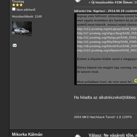
Törzstag
«
Új hozzászólás #156 Dátum:
20
Nem elérhető
Idézetet írta: fügelaci - 2014.06.19 csütört
tegnap este felhívott, elmondása szerint fe
Hozzászólások: 1146
mert együtt rendeltem (és fizettem ki) az ü
amikről most kiderült, rosszul voltak tárol
http://s12.postimg.org/tt1qjtcpp/SAM_059
http://s7.postimg.org/s0guc9pqj/SAM_059
http://s2.postimg.org/r8ybjyujd/SAM_0593
http://s1.postimg.org/98p59rizj/SAM_0595
http://s9.postimg.org/6tinmh5zz/SAM_059
http://s10.postimg.org/a8jwelzrt/SAM_060
Ezeket a képeket küldte azzal a megjegyzéss
Ehhez képest ma megjött egy csomag, benne
Itt tartunk most.
Most próbáltam hívni, de nem veszi fel.
Ha feladta az alkatrészeket(többes
2004 MK3 Hatchback Trend+ 1.8 125PS
Mikorka Kálmán
Válasz: Ne vásárolj tőle, n