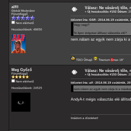
alf®
Válasz: Ne vásárolj tőle, n
Globál Moderátor
«
Új hozzászólás #152 Dátum:
20
Fórumfüggő
Idézetet írta: GSR - 2014.06.19 csütörtök,
Nem elérhető
Vagy vagy?
Hozzászólások: 48650
Te ilyen dolgokat állítasz választás elé?
nem.nálam az egyik nem zárja ki a
TDCI Űrhajó
Titanium
S
max 18"
Meg Győző
Válasz: Ne vásárolj tőle, n
Fórumfüggő
«
Új hozzászólás #153 Dátum:
20
Nem elérhető
Idézetet írta: alf - 2014.06.19 csütörtök, 2
Hozzászólások: 24525
nem.nálam az egyik nem zárja ki a másika
AndyA-t mégis választás elé állítod
Imádom a dízeleket!