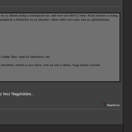
 és az ülések pedig a barátjánál van, akit nem tud elérni 2 hete. Kicsit zavaros a dolog,
 barátjának a lökhárítót és az üléseket, akkor miért nem adta oda az ajtókárpitokat,
küldje őket, majd én kitisztítom, stb.
t mondtam, nekem a cucc kéne, erre az volt a válasz, hogy keresi a komát.
z lesz Nagykátára...
Naplózva