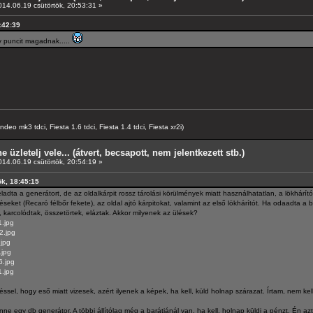
14.06.19 csütörtök, 20:53:31 »
0:42:39
gy puncit magadnak.....
o mk3 tdci, Fiesta 1.6 tdci, Fiesta 1.4 tdci, Fiesta xr2i)
e üzletelj vele... (átvert, becsapott, nem jelentkezett stb.)
14.06.19 csütörtök, 20:54:19 »
ök, 18:45:15
ladta a generátort, de az oldalkárpit rossz tárolási körülmények miatt használhatatlan, a lökhárító
léseket (Recaró félbőr fekete), az oldal ajtó kárpitokat, valamint az első lökhárítót. Ha odaadta a
va, karcolódtak, összetörtek, eláztak. Akkor milyenek az ülések?
1.jpg
2.jpg
.jpg
.jpg
6.jpg
1.jpg
el, hogy eső miatt vizesek, azért ilyenek a képek, ha kell, küld holnap szárazat. Írtam, nem kell, 
 egy db generátor. A többi állítólag még a barátjánál van, ha kell, holnap küldi a pénzt. Én az