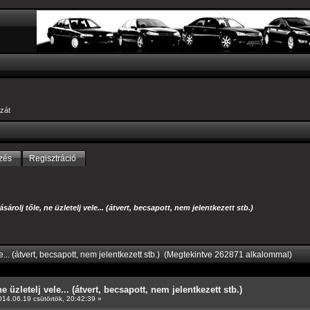
zát
zés
Regisztráció
ásárolj tőle, ne üzletelj vele... (átvert, becsapott, nem jelentkezett stb.)
le... (átvert, becsapott, nem jelentkezett stb.) (Megtekintve 262871 alkalommal)
e üzletelj vele... (átvert, becsapott, nem jelentkezett stb.)
14.06.19 csütörtök, 20:42:39 »