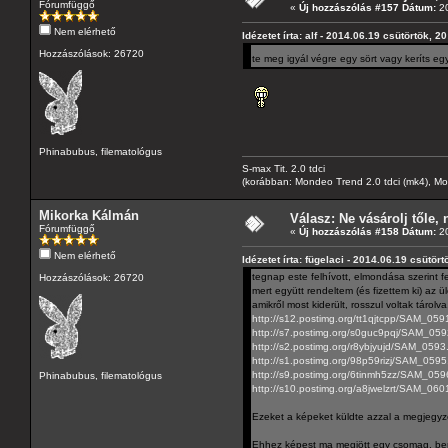
Fórumfüggő
«
Új hozzászólás #157 Dátum:
20
Nem elérhető
Idézetet írta: alf - 2014.06.19 csütörtök, 2
Hozzászólások: 26720
te meg igyál végre egy sört vagy keríts e
Phinabubus, filematológus
S-max Tit. 2.0 tdci
(korábban: Mondeo Trend 2.0 tdci (mk4), Monde
Mikorka Kálmán
Válasz: Ne vásárolj tőle, n
Fórumfüggő
«
Új hozzászólás #158 Dátum:
20
Nem elérhető
Idézetet írta: fügelaci - 2014.06.19 csütört
tegnap este felhívott, elmondása szerint fe
Hozzászólások: 26720
mert együtt rendeltem (és fizettem ki) az ü
amikről most kiderült, rosszul voltak tárol
http://s12.postimg.org/tt1qjtcpp/SAM_059
http://s7.postimg.org/s0guc9pqj/SAM_059
http://s2.postimg.org/r8ybjyujd/SAM_0593
http://s1.postimg.org/98p59rizj/SAM_0595
http://s9.postimg.org/6tinmh5zz/SAM_059
Phinabubus, filematológus
http://s10.postimg.org/a8jwelzrt/SAM_060
Ezeket a képeket küldte azzal a megjegyzéss
Ehhez képest ma megjött egy csomag, benne