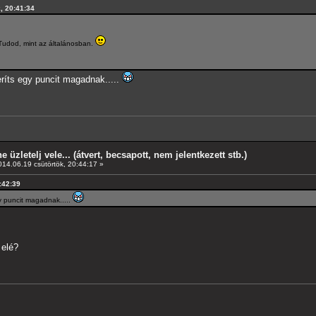
k, 20:41:34
Tudod, mint az általánosban.
eríts egy puncit magadnak.....
e üzletelj vele... (átvert, becsapott, nem jelentkezett stb.)
14.06.19 csütörtök, 20:44:17 »
0:42:39
gy puncit magadnak.....
 elé?