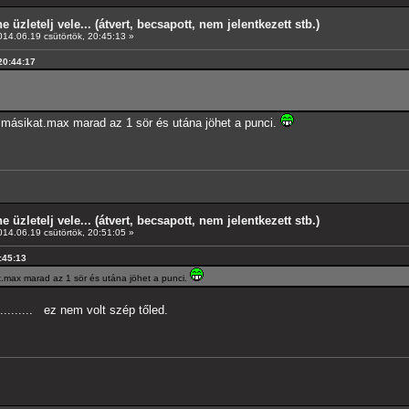
e üzletelj vele... (átvert, becsapott, nem jelentkezett stb.)
14.06.19 csütörtök, 20:45:13 »
 20:44:17
 másikat.max marad az 1 sör és utána jöhet a punci.
e üzletelj vele... (átvert, becsapott, nem jelentkezett stb.)
14.06.19 csütörtök, 20:51:05 »
0:45:13
t.max marad az 1 sör és utána jöhet a punci.
......... ez nem volt szép tőled.