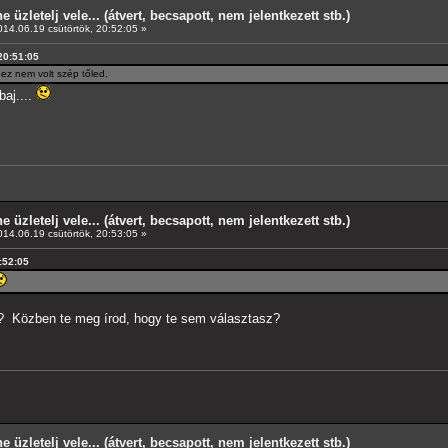
e üzletelj vele... (átvert, becsapott, nem jelentkezett stb.)
14.06.19 csütörtök, 20:52:05 »
 20:51:05
. ez nem volt szép tőled.
baj....
e üzletelj vele... (átvert, becsapott, nem jelentkezett stb.)
14.06.19 csütörtök, 20:53:05 »
0:52:05
ll? Közben te meg írod, hogy te sem választasz?
e üzletelj vele... (átvert, becsapott, nem jelentkezett stb.)