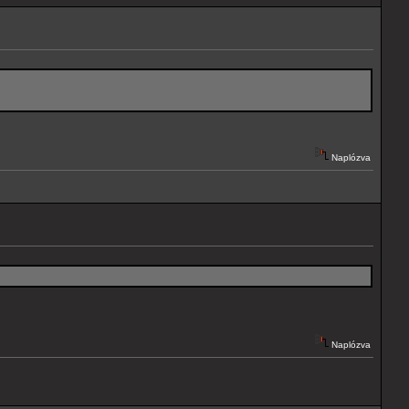
Naplózva
Naplózva