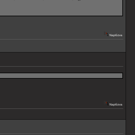
Naplózva
Naplózva