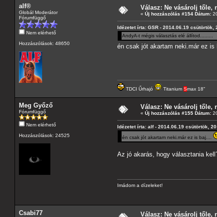
alf®
Válasz: Ne vásárolj tőle, n
Globál Moderátor
«
Új hozzászólás #154 Dátum:
20
Fórumfüggő
Idézetet írta: GSR - 2014.06.19 csütörtök,
Nem elérhető
AndyA-t mégis választás elé állítod........
Hozzászólások: 48650
én csak jót akartam neki.már ez is 
TDCI Űrhajó
Titanium
S
max 18"
Meg Győző
Válasz: Ne vásárolj tőle, n
Fórumfüggő
«
Új hozzászólás #155 Dátum:
20
Nem elérhető
Idézetet írta: alf - 2014.06.19 csütörtök, 2
Hozzászólások: 24525
én csak jót akartam neki.már ez is baj....
Az jó akarás, hogy választania ke
Imádom a dízeleket!
Csabi77
Válasz: Ne vásárolj tőle, n