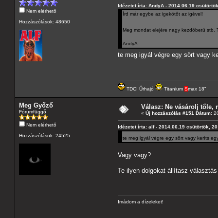
Idézetet írta: AndyA - 2014.06.19 csütörtö
Nem elérhető
Írd már egybe az igekötőt az igével!
Hozzászólások: 48650
Meg mondat elejére nagy kezdőbetű stb. 
AndyA
te meg igyál végre egy sört vagy k
TDCI Űrhajó
Titanium
S
max 18"
Meg Győző
Válasz: Ne vásárolj tőle, n
Fórumfüggő
«
Új hozzászólás #151 Dátum:
20
Nem elérhető
Idézetet írta: alf - 2014.06.19 csütörtök, 2
Hozzászólások: 24525
te meg igyál végre egy sört vagy keríts e
Vagy vagy?
Te ilyen dolgokat állítasz választás
Imádom a dízeleket!