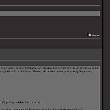
Naplózva
 és az ülések pedig a barátjánál van, akit nem tud elérni 2 hete. Kicsit zavaros a dolog,
 barátjának a lökhárítót és az üléseket, akkor miért nem adta oda az ajtókárpitokat,
küldje őket, majd én kitisztítom, stb.
t mondtam, nekem a cucc kéne, erre az volt a válasz, hogy keresi a komát.