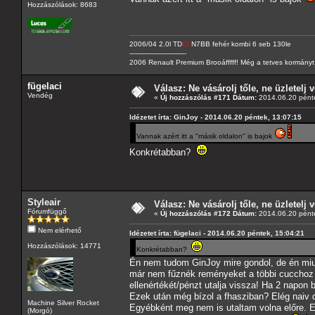
Hozzászólások: 8683
2006/04 2.0l TD
CI
N7BB fehér kombi 6 seb 130le
---------------------------
2006 Renault Premium Brooáfffff! Még a tetves kormányt s
fügelaci
Válasz: Ne vásárolj tőle, ne üzletelj v
Vendég
«
Új hozzászólás #171 Dátum:
2014.06.20 pénte
Idézetet írta: GinJoy - 2014.06.20 péntek, 13:07:15
Vannak azért itt a "másik oldalon" is bajok
Konkrétabban?
Styleair
Válasz: Ne vásárolj tőle, ne üzletelj v
Fórumfüggő
«
Új hozzászólás #172 Dátum:
2014.06.20 pénte
Nem elérhető
Idézetet írta: fügelaci - 2014.06.20 péntek, 15:04:21
Hozzászólások: 14771
Konkrétabban?
Én nem tudom GinJoy mire gondol, de én miu
már nem fűznék reményeket a többi cucchoz a
ellenértékét/pénzt utalja vissza! Ha 2 napon 
Ezek után még bízol a fhasziban? Elég naiv 
Machine Silver Rocket
Egyébként meg nem is utaltam volna előre. Eg
(Morgó)