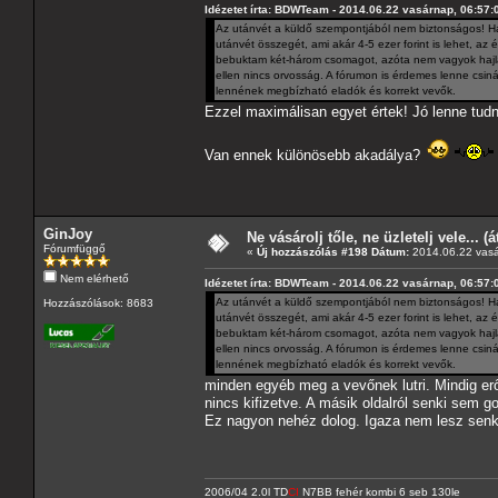
Idézetet írta: BDWTeam - 2014.06.22 vasárnap, 06:57:
Az utánvét a küldő szempontjából nem biztonságos! Ha
utánvét összegét, ami akár 4-5 ezer forint is lehet, 
bebuktam két-három csomagot, azóta nem vagyok hajlan
ellen nincs orvosság. A fórumon is érdemes lenne csiná
lennének megbízható eladók és korrekt vevők.
Ezzel maximálisan egyet értek! Jó lenne tudni
Van ennek különösebb akadálya?
GinJoy
Ne vásárolj tőle, ne üzletelj vele... (
Fórumfüggő
«
Új hozzászólás #198 Dátum:
2014.06.22 vasá
Nem elérhető
Idézetet írta: BDWTeam - 2014.06.22 vasárnap, 06:57:
Az utánvét a küldő szempontjából nem biztonságos! Ha
Hozzászólások: 8683
utánvét összegét, ami akár 4-5 ezer forint is lehet, 
bebuktam két-három csomagot, azóta nem vagyok hajlan
ellen nincs orvosság. A fórumon is érdemes lenne csiná
lennének megbízható eladók és korrekt vevők.
minden egyéb meg a vevőnek lutri. Mindig erő
nincs kifizetve. A másik oldalról senki sem 
Ez nagyon nehéz dolog. Igaza nem lesz senk
2006/04 2.0l TD
CI
N7BB fehér kombi 6 seb 130le