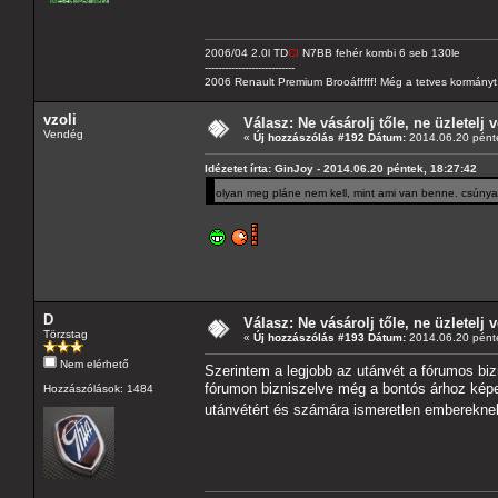
2006/04 2.0l TD
CI
N7BB fehér kombi 6 seb 130le
---------------------------
2006 Renault Premium Brooáfffff! Még a tetves kormányt s
vzoli
Válasz: Ne vásárolj tőle, ne üzletelj v
Vendég
«
Új hozzászólás #192 Dátum:
2014.06.20 pénte
Idézetet írta: GinJoy - 2014.06.20 péntek, 18:27:42
olyan meg pláne nem kell, mint ami van benne. csúny
D
Válasz: Ne vásárolj tőle, ne üzletelj v
Törzstag
«
Új hozzászólás #193 Dátum:
2014.06.20 pénte
Nem elérhető
Szerintem a legjobb az utánvét a fórumos bi
fórumon bizniszelve még a bontós árhoz képes
Hozzászólások: 1484
utánvétért és számára ismeretlen embereknek