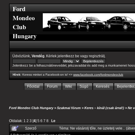
Ford
Mondeo
Club
Hungary
Üdvözlünk,
Vendég
. Kérlek
jelentkezz be
vagy
regisztrálj
.
Jelentkezz be a felhasználóneveddel, jelszavaddal és add meg a munkamenet hoss
Hírek
: Keress minket a Facebook-on is! =>
www.facebook.com/fordmondeoclub
Főoldal
Forum
Wiki
Súgó
Keresés
Bejelentke
Ford Mondeo Club Hungary
>
Szakmai fórum
>
Keres – kínál (csak árral!)
>
Ne v
Oldalak:
1
2
3
[
4
]
5
6
7
8
Le
Szerző
Téma: Ne vásárolj tőle, ne üzletelj vele... (át
0 Felhasználó és 1 vendég van a témában