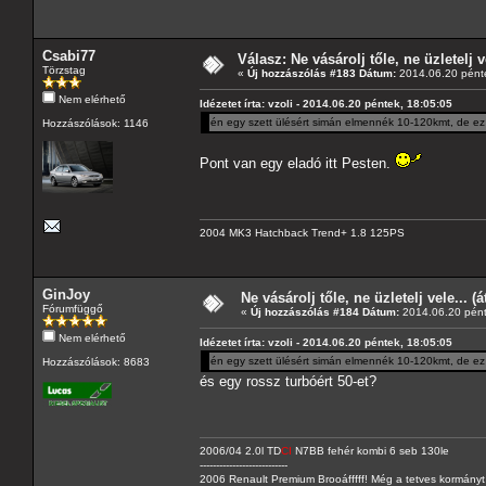
Csabi77
Válasz: Ne vásárolj tőle, ne üzletelj v
Törzstag
«
Új hozzászólás #183 Dátum:
2014.06.20 pénte
Nem elérhető
Idézetet írta: vzoli - 2014.06.20 péntek, 18:05:05
én egy szett ülésért simán elmennék 10-120kmt, de ez 
Hozzászólások: 1146
Pont van egy eladó itt Pesten.
2004 MK3 Hatchback Trend+ 1.8 125PS
GinJoy
Ne vásárolj tőle, ne üzletelj vele... (
Fórumfüggő
«
Új hozzászólás #184 Dátum:
2014.06.20 pént
Nem elérhető
Idézetet írta: vzoli - 2014.06.20 péntek, 18:05:05
én egy szett ülésért simán elmennék 10-120kmt, de ez 
Hozzászólások: 8683
és egy rossz turbóért 50-et?
2006/04 2.0l TD
CI
N7BB fehér kombi 6 seb 130le
---------------------------
2006 Renault Premium Brooáfffff! Még a tetves kormányt s