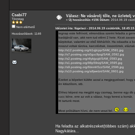
Csabi77
Válasz: Ne vásárolj tőle, ne üzletelj v
Törzstag
«
Új hozzászólás #156 Dátum:
2014.06.19 csütö
Nem elérhető
Idézetet írta: fügelaci - 2014.06.19 csütörtök, 18:45:15
tegnap este felhívott, elmondása szerint feladta a gene
Hozzászólások: 1146
barátjánál van, akit nem tud elérni 2 hete. Kicsit zavaro
kárpitokat, valamint az első lökhárítót. Ha odaadta a ba
rosszul voltak tárolva, karcolódtak, összetörtek, elázta
http://s12.postimg.org/tt1qjtcpp/SAM_0591.jpg
http://s7.postimg.org/s0guc9pqj/SAM_0592.jpg
http://s2.postimg.org/r8ybjyujd/SAM_0593.jpg
http://s1.postimg.org/98p59rizj/SAM_0595.jpg
http://s9.postimg.org/6tinmh5zz/SAM_0596.jpg
http://s10.postimg.org/a8jwelzrt/SAM_0601.jpg
Ezeket a képeket küldte azzal a megjegyzéssel, hogy eső
én kitisztítom, stb.
Ehhez képest ma megjött egy csomag, benne egy db gene
cucc kéne, erre az volt a válasz, hogy keresi a komát.
Itt tartunk most.
Most próbáltam hívni, de nem veszi fel.
Ha feladta az alkatrészeket(többes szám) akk
Nagykátára...