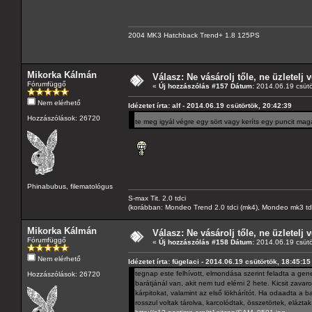
2004 MK3 Hatchback Trend+ 1.8 125PS
Mikorka Kálmán
Válasz: Ne vásárolj tőle, ne üzletelj v
Fórumfüggő
«
Új hozzászólás #157 Dátum:
2014.06.19 csütö
Nem elérhető
Idézetet írta: alf - 2014.06.19 csütörtök, 20:42:39
Hozzászólások: 26720
te meg igyál végre egy sört vagy keríts egy puncit mag
Phinabubus, filematológus
S-max Tit. 2.0 tdci
(korábban: Mondeo Trend 2.0 tdci (mk4), Mondeo mk3 tdci, 
Mikorka Kálmán
Válasz: Ne vásárolj tőle, ne üzletelj v
Fórumfüggő
«
Új hozzászólás #158 Dátum:
2014.06.19 csütö
Nem elérhető
Idézetet írta: fügelaci - 2014.06.19 csütörtök, 18:45:15
tegnap este felhívott, elmondása szerint feladta a gene
Hozzászólások: 26720
barátjánál van, akit nem tud elérni 2 hete. Kicsit zavaro
kárpitokat, valamint az első lökhárítót. Ha odaadta a ba
rosszul voltak tárolva, karcolódtak, összetörtek, elázta