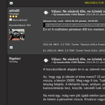
Mk3-2002-2,5-V6
---A4-es lapoma
attila82
Válasz: Ne vásárolj tőle, ne üzletelj v
Törzstag
«
Új hozzászólás #194 Dátum:
2014.06.21 szom
Nem elérhető
Idézetet írta: vzoli - 2014.06.20 péntek, 18:05:05
én egy szett ülésért simán elmennék 10-120kmt, de ez 
Hozzászólások: 661
Én is! A múlthéten pénteken 400 km mentem od
2011.08. MKIV 2.0 TDCi Turnier Titanium 163Le Powershift
Ex: 2001.01. MKIII 2.0 TDDi Turnier Trend 115Le (2010.
fügelaci
Válasz: Ne vásárolj tőle, ne üzletelj v
Vendég
«
Új hozzászólás #195 Dátum:
2014.06.21 szom
A hozzászólások alapján én is az utánvét me
Az, hogy egy jó ülésért el kéne menni? 15 ez
vissza, a benzin 15000. Meg vagy 6 óra. Tudo
tényleg felejtős. A lökhárító olyan, amilyen, 
karosszériázás lesz, küszöb, sárvédő ívek stb,
Na mind egy, máig nem jött újabb telefon (azt 
és kérem a pénzemet vissza. Kíváncsi vagyok,