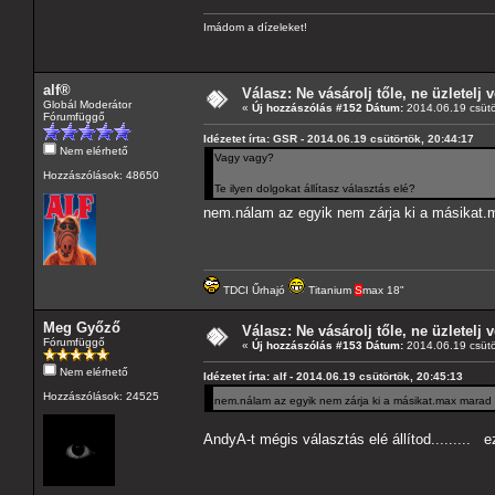
Imádom a dízeleket!
alf®
Válasz: Ne vásárolj tőle, ne üzletelj v
Globál Moderátor
«
Új hozzászólás #152 Dátum:
2014.06.19 csütö
Fórumfüggő
Idézetet írta: GSR - 2014.06.19 csütörtök, 20:44:17
Nem elérhető
Vagy vagy?
Hozzászólások: 48650
Te ilyen dolgokat állítasz választás elé?
nem.nálam az egyik nem zárja ki a másikat.m
TDCI Űrhajó
Titanium
S
max 18"
Meg Győző
Válasz: Ne vásárolj tőle, ne üzletelj v
Fórumfüggő
«
Új hozzászólás #153 Dátum:
2014.06.19 csütö
Nem elérhető
Idézetet írta: alf - 2014.06.19 csütörtök, 20:45:13
Hozzászólások: 24525
nem.nálam az egyik nem zárja ki a másikat.max marad 
AndyA-t mégis választás elé állítod......... e