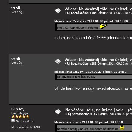
vzoli
Válasz: Ne vásárolj tőle, ne üzletelj v
Vendég
«
Új hozzászólás #185 Dátum:
2014.06.20 pénte
Idézetet írta: Csabi77 - 2014.06.20 péntek, 18:13:06
Pont van egy eladó itt Pesten.
tudom, de vajon a hátsó feléér jelentkezik e r
vzoli
Válasz: Ne vásárolj tőle, ne üzletelj v
Vendég
«
Új hozzászólás #186 Dátum:
2014.06.20 pénte
Idézetet írta: GinJoy - 2014.06.20 péntek, 18:15:50
és egy rossz turbóért 50-et?
54, de bármikor. amúgy neked alkuszom az 
GinJoy
Ne vásárolj tőle, ne üzletelj vele... (
Fórumfüggő
«
Új hozzászólás #187 Dátum:
2014.06.20 pént
Nem elérhető
Idézetet írta: vzoli - 2014.06.20 péntek, 18:16:58
Hozzászólások: 8683
bármikor. amúgy neked alkuszom az ülésekre