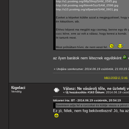
http://s1.postimg.org/98p59rizj/SAM_0595.jpg
http://s9.postimg.org/6tinmh5zz/SAM_0596.jpg
http://s10.postimg.org/a8jwelzrt/SAM_0601.jpg
Ezeket a képeket küldte azzal a megjegyzéssel, hogy eső
én kitisztítom, stb.
Ehhez képest ma megjött egy csomag, benne egy db gene
cucc kéne, erre az volt a válasz, hogy keresi a komát.
Itt tartunk most.
Most próbáltam hívni, de nem veszi fel.
az ilyen barátok nem léteznek egyébként
e
«
Utoljára szerkesztve: 2014.06.19 csütörtök, 21:03:23 í
Mk3-2002-2,5-V6
---A4-es lapoma
fügelaci
Válasz: Ne vásárolj tőle, ne üzletelj v
Vendég
«
Új hozzászólás #163 Dátum:
2014.06.19 csütö
Idézetet írta: BT - 2014.06.19 csütörtök, 20:54:19
Szerintem adja fel a cuccokat és küldje vissza a pénzt i
Ez jó, félek, nem fog bekövetkezni! Jó, ha a