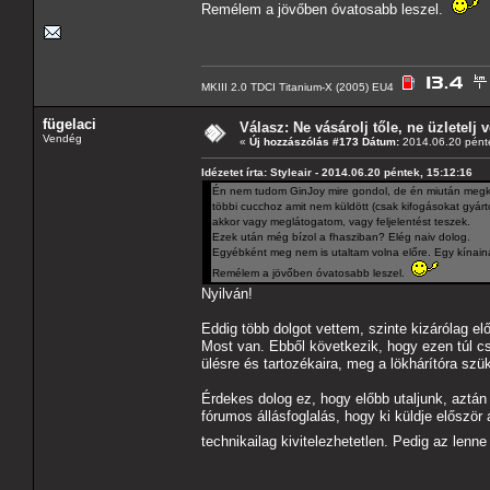
Remélem a jövőben óvatosabb leszel.
MKIII 2.0 TDCI Titanium-X (2005) EU4
fügelaci
Válasz: Ne vásárolj tőle, ne üzletelj v
Vendég
«
Új hozzászólás #173 Dátum:
2014.06.20 pénte
Idézetet írta: Styleair - 2014.06.20 péntek, 15:12:16
Én nem tudom GinJoy mire gondol, de én miután megk
többi cucchoz amit nem küldött (csak kifogásokat gyárto
akkor vagy meglátogatom, vagy feljelentést teszek.
Ezek után még bízol a fhasziban? Elég naiv dolog.
Egyébként meg nem is utaltam volna előre. Egy kínaina
Remélem a jövőben óvatosabb leszel.
Nyilván!
Eddig több dolgot vettem, szinte kizárólag el
Most van. Ebből következik, hogy ezen túl c
ülésre és tartozékaira, meg a lökhárítóra szü
Érdekes dolog ez, hogy előbb utaljunk, aztán 
fórumos állásfoglalás, hogy ki küldje először
technikailag kivitelezhetetlen. Pedig az le