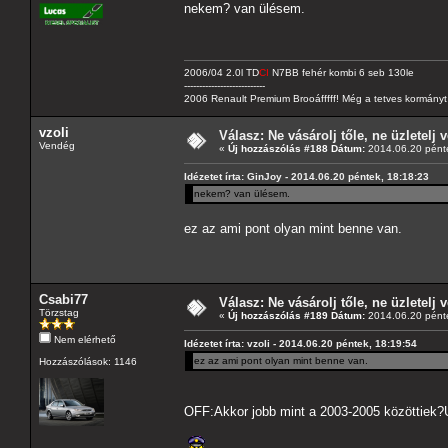
nekem? van ülésem.
2006/04 2.0l TD
CI
N7BB fehér kombi 6 seb 130le
---------------------------
2006 Renault Premium Brooáfffff! Még a tetves kormányt s
vzoli
Válasz: Ne vásárolj tőle, ne üzletelj v
Vendég
«
Új hozzászólás #188 Dátum:
2014.06.20 pénte
Idézetet írta: GinJoy - 2014.06.20 péntek, 18:18:23
nekem? van ülésem.
ez az ami pont olyan mint benne van.
Csabi77
Válasz: Ne vásárolj tőle, ne üzletelj v
Törzstag
«
Új hozzászólás #189 Dátum:
2014.06.20 pénte
Nem elérhető
Idézetet írta: vzoli - 2014.06.20 péntek, 18:19:54
ez az ami pont olyan mint benne van.
Hozzászólások: 1146
OFF:Akkor jobb mint a 2003-2005 közöttiek