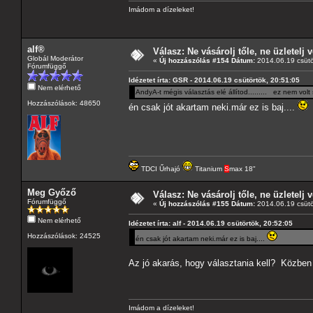
Imádom a dízeleket!
alf®
Válasz: Ne vásárolj tőle, ne üzletelj v
Globál Moderátor
«
Új hozzászólás #154 Dátum:
2014.06.19 csütö
Fórumfüggő
Idézetet írta: GSR - 2014.06.19 csütörtök, 20:51:05
Nem elérhető
AndyA-t mégis választás elé állítod......... ez nem volt
Hozzászólások: 48650
én csak jót akartam neki.már ez is baj....
TDCI Űrhajó
Titanium
S
max 18"
Meg Győző
Válasz: Ne vásárolj tőle, ne üzletelj v
Fórumfüggő
«
Új hozzászólás #155 Dátum:
2014.06.19 csütö
Nem elérhető
Idézetet írta: alf - 2014.06.19 csütörtök, 20:52:05
Hozzászólások: 24525
én csak jót akartam neki.már ez is baj....
Az jó akarás, hogy választania kell? Közben
Imádom a dízeleket!