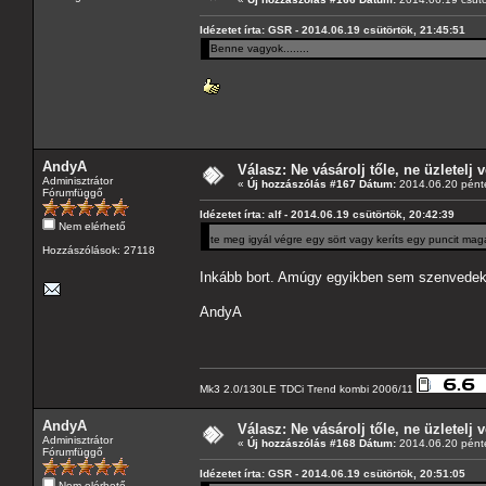
Idézetet írta: GSR - 2014.06.19 csütörtök, 21:45:51
Benne vagyok........
AndyA
Válasz: Ne vásárolj tőle, ne üzletelj v
Adminisztrátor
«
Új hozzászólás #167 Dátum:
2014.06.20 pénte
Fórumfüggő
Idézetet írta: alf - 2014.06.19 csütörtök, 20:42:39
Nem elérhető
te meg igyál végre egy sört vagy keríts egy puncit mag
Hozzászólások: 27118
Inkább bort. Amúgy egyikben sem szenvedek h
AndyA
Mk3 2.0/130LE TDCi Trend kombi 2006/11
AndyA
Válasz: Ne vásárolj tőle, ne üzletelj v
Adminisztrátor
«
Új hozzászólás #168 Dátum:
2014.06.20 pénte
Fórumfüggő
Idézetet írta: GSR - 2014.06.19 csütörtök, 20:51:05
Nem elérhető