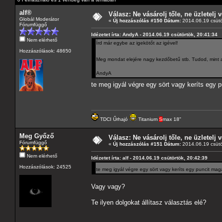
alf®
Válasz: Ne vásárolj tőle, ne üzletelj v
Globál Moderátor
«
Új hozzászólás #150 Dátum:
2014.06.19 csütö
Fórumfüggő
Idézetet írta: AndyA - 2014.06.19 csütörtök, 20:41:34
Nem elérhető
Írd már egybe az igekötőt az igével!
Hozzászólások: 48650
Meg mondat elejére nagy kezdőbetű stb. Tudod, mint 
AndyA
te meg igyál végre egy sört vagy keríts egy 
TDCI Űrhajó
Titanium
S
max 18"
Meg Győző
Válasz: Ne vásárolj tőle, ne üzletelj v
Fórumfüggő
«
Új hozzászólás #151 Dátum:
2014.06.19 csütö
Nem elérhető
Idézetet írta: alf - 2014.06.19 csütörtök, 20:42:39
Hozzászólások: 24525
te meg igyál végre egy sört vagy keríts egy puncit mag
Vagy vagy?
Te ilyen dolgokat állítasz választás elé?