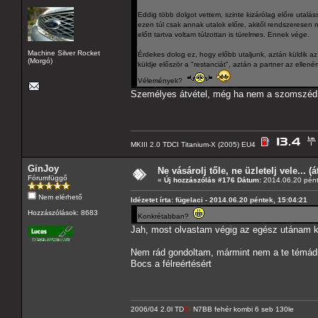
Eddig több dolgot vettem, szinte kizárólag előre utalás
ezen túl csak annak utalok előre, akitől rendszeresen
előtt tartva voltam túlzottan is türelmes. Ennek vége.
Machine Silver Rocket
Érdekes dolog ez, hogy előbb utaljunk, aztán küldik az 
(Morgó)
küldje először a "restanciát", aztán a partner az ellen
Vélemények?
Személyes átvétel, még ha nem a szomszéd u
MKIII 2.0 TDCI Titanium-X (2005) EU4
GinJoy
Ne vásárolj tőle, ne üzletelj vele... (
Fórumfüggő
«
Új hozzászólás #176 Dátum:
2014.06.20 pént
Nem elérhető
Idézetet írta: fügelaci - 2014.06.20 péntek, 15:04:21
Hozzászólások: 8683
Konkrétabban?
Jah, most olvastam végig az egész utánam k
Nem rád gondoltam, mármint nem a te témádra
Bocs a félreértésért
2006/04 2.0l TD
CI
N7BB fehér kombi 6 seb 130le