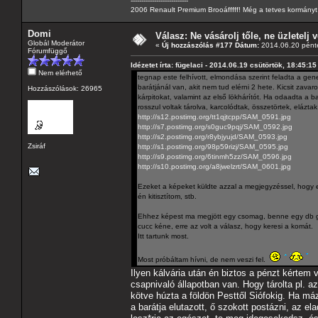
---------------------------
2006 Renault Premium Brooáfffff! Még a tetves kormányt s
Domi
Válasz: Ne vásárolj tőle, ne üzletelj v
Globál Moderátor
«
Új hozzászólás #177 Dátum:
2014.06.20 pénte
Fórumfüggő
Idézetet írta: fügelaci - 2014.06.19 csütörtök, 18:45:15
Nem elérhető
tegnap este felhívott, elmondása szerint feladta a gene
barátjánál van, akit nem tud elérni 2 hete. Kicsit zavaro
Hozzászólások: 26965
kárpitokat, valamint az első lökhárítót. Ha odaadta a ba
rosszul voltak tárolva, karcolódtak, összetörtek, elázta
http://s12.postimg.org/tt1qjtcpp/SAM_0591.jpg
http://s7.postimg.org/s0guc9pqj/SAM_0592.jpg
http://s2.postimg.org/r8ybjyujd/SAM_0593.jpg
Zsiráf
http://s1.postimg.org/98p59rizj/SAM_0595.jpg
http://s9.postimg.org/6tinmh5zz/SAM_0596.jpg
http://s10.postimg.org/a8jwelzrt/SAM_0601.jpg
Ezeket a képeket küldte azzal a megjegyzéssel, hogy eső
én kitisztítom, stb.
Ehhez képest ma megjött egy csomag, benne egy db gene
cucc kéne, erre az volt a válasz, hogy keresi a komát.
Itt tartunk most.
Most próbáltam hívni, de nem veszi fel.
Ilyen kálvária után én biztos a pénzt kértem 
csapnivaló állapotban van. Hogy tárolta pl. az
kötve húzta a földön Pesttől Siófokig. Ha má
a barátja elutazott, ő szokott postázni, az el