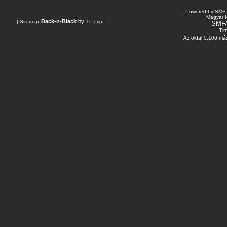
Powered by SMF 
Magyar f
Back-n-Black
by
|
Sitemap
TP-crip
SMF
Tin
Az oldal 0.106 más