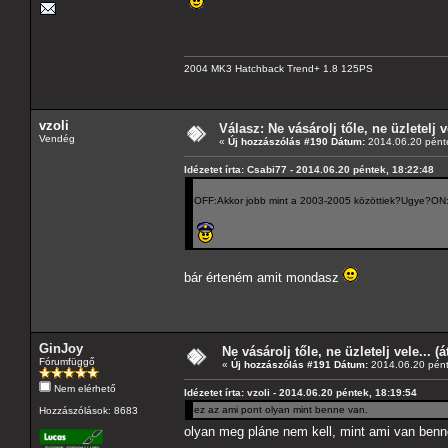
2004 MK3 Hatchback Trend+ 1.8 125PS
vzoli
Válasz: Ne vásárolj tőle, ne üzletelj v
Vendég
«
Új hozzászólás #190 Dátum:
2014.06.20 pénte
Idézetet írta: Csabi77 - 2014.06.20 péntek, 18:22:48
OFF:Akkor jobb mint a 2003-2005 közöttiek?Ugye?ON
bár érteném amit mondasz
GinJoy
Ne vásárolj tőle, ne üzletelj vele... (
Fórumfüggő
«
Új hozzászólás #191 Dátum:
2014.06.20 pént
Nem elérhető
Idézetet írta: vzoli - 2014.06.20 péntek, 18:19:54
ez az ami pont olyan mint benne van.
Hozzászólások: 8683
olyan meg pláne nem kell, mint ami van ben