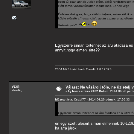
ezen túl csak annak utalok előre, akitől rendszeresen
előtt tartva voltam túlzottan is türelmes. Ennek vége.
Érdekes dolog ez, hogy előbb utaljunk, aztán küldik az 
küldje először a "restanciát", aztán a partner az ellen
Vélemények?
Egyszerre simán történhet az áru átadása és
annyit,hogy elmenj érte??
2004 MK3 Hatchback Trend+ 1.8 125PS
vzoli
Válasz: Ne vásárolj tőle, ne üzletelj v
Vendég
«
Új hozzászólás #182 Dátum:
2014.06.20 pénte
Idézetet írta: Csabi77 - 2014.06.20 péntek, 17:50:33
Egyszerre simán történhet az áru átadása és a kifizet
én egy szett ülésért simán elmennék 10-120k
ha arra járok