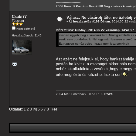
---------------------------
2006 Renault Premium Brooáfffff! Még a tetves kormányt s
Csabi77
Válasz: Ne vásárolj tőle, ne üzletelj v
Törzstag
«
Új hozzászólás #199 Dátum:
2014.06.22 vasár
Nem elérhető
Idézetet írta: GinJoy - 2014.06.22 vasárnap, 13:41:07
minden egyéb meg a vevőnek lutri. Mindig erőltetik az e
Hozzászólások: 1146
senki sem gondolkodik. Nehogy már fizessen a vevő, a
Ez nagyon nehéz dolog. Igaza nem lesz senkinek
Azt azért ne felejtsuk el, hogy bankszámlája 
postás ha kiviszi a csomagot akkor nála nem 
nehéz kikalkulálnia a vevőnek,hogy elmegy e 
érte,megnézte és kifizette.Tiszta sor!
2004 MK3 Hatchback Trend+ 1.8 125PS
Oldalak:
1
2
3
[
4
]
5
6
7
8
Fel