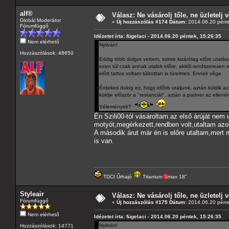
alf®
Válasz: Ne vásárolj tőle, ne üzletelj v
Globál Moderátor
«
Új hozzászólás #174 Dátum:
2014.06.20 pénte
Fórumfüggő
Idézetet írta: fügelaci - 2014.06.20 péntek, 15:26:35
Nem elérhető
Nyilván!
Hozzászólások: 48650
Eddig több dolgot vettem, szinte kizárólag előre utalás
ezen túl csak annak utalok előre, akitől rendszeresen
előtt tartva voltam túlzottan is türelmes. Ennek vége.
Érdekes dolog ez, hogy előbb utaljunk, aztán küldik az 
küldje először a "restanciát", aztán a partner az ellen
Vélemények?
Én Szili00-tól vásároltam.az első árúját nem 
motyót,megérkezett,rendben volt,utaltam azonn
A második árut már én is előre utaltam,mert
is van.
TDCI Űrhajó
Titanium
S
max 18"
Styleair
Válasz: Ne vásárolj tőle, ne üzletelj v
Fórumfüggő
«
Új hozzászólás #175 Dátum:
2014.06.20 pénte
Nem elérhető
Idézetet írta: fügelaci - 2014.06.20 péntek, 15:26:35
Nyilván!
Hozzászólások: 14771