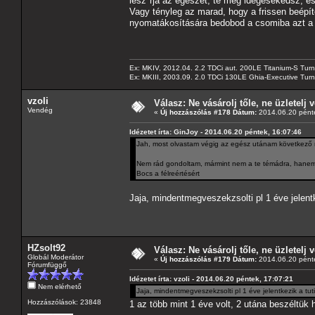
lesz*rja az egészet, te meg idegesekedsz, és
Vagy tényleg az marad, hogy a frissen beépít
nyomatákosítására bedobod a csomiba azt a 
Ex: MKIV, 2012.04. 2.2 TDCi aut. 200LE Titanium-S Turn
Ex: MKIII, 2003.09. 2.0 TDCi 130LE Ghia-Executive Turni
vzoli
Válasz: Ne vásárolj tőle, ne üzletelj v
Vendég
«
Új hozzászólás #178 Dátum:
2014.06.20 pénte
Idézetet írta: GinJoy - 2014.06.20 péntek, 16:07:46
Jah, most olvastam végig az egész utánam következő r
Nem rád gondoltam, mármint nem a te témádra, hanem, 
Bocs a félreértésért
Jaja, mindentmegveszekzsolti pl 1 éve jelent
HZsolt92
Válasz: Ne vásárolj tőle, ne üzletelj v
Globál Moderátor
«
Új hozzászólás #179 Dátum:
2014.06.20 pénte
Fórumfüggő
Idézetet írta: vzoli - 2014.06.20 péntek, 17:07:21
Nem elérhető
Jaja, mindentmegveszekzsolti pl 1 éve jelentkezik a tu
Hozzászólások: 23848
1 az több mint 1 éve volt, 2 utána beszéltük