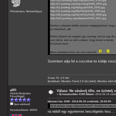
http://s12.postimg.org/tt1qjtcpp/SAM_0591.jpg
http://s7.postimg.org/s0guc9pqj/SAM_0592.jpg
http://s2.postimg.org/r8ybjyujd/SAM_0593.jpg
http://s1.postimg.org/98p59rizj/SAM_0595.jpg
Phinabubus, filematológus
http://s9.postimg.org/6tinmh5zz/SAM_0596.jpg
http://s10.postimg.org/a8jwelzrt/SAM_0601.jpg
Ezeket a képeket küldte azzal a megjegyzéssel, hogy eső
én kitisztítom, stb.
Ehhez képest ma megjött egy csomag, benne egy db gene
cucc kéne, erre az volt a válasz, hogy keresi a komát.
Itt tartunk most.
Most próbáltam hívni, de nem veszi fel.
Szerintem adja fel a cuccokat és küldje vissz
S-max Tit. 2.0 tdci
(korábban: Mondeo Trend 2.0 tdci (mk4), Mondeo mk3 tdci, 
alf®
Válasz: Ne vásárolj tőle, ne üzletelj v
Globál Moderátor
«
Új hozzászólás #159 Dátum:
2014.06.19 csütö
Fórumfüggő
Idézetet írta: GSR - 2014.06.19 csütörtök, 20:53:05
Nem elérhető
Az jó akarás, hogy választania kell? Közben te meg ír
Hozzászólások: 48650
na ebből egy egyetemes beszélgetés lesz....