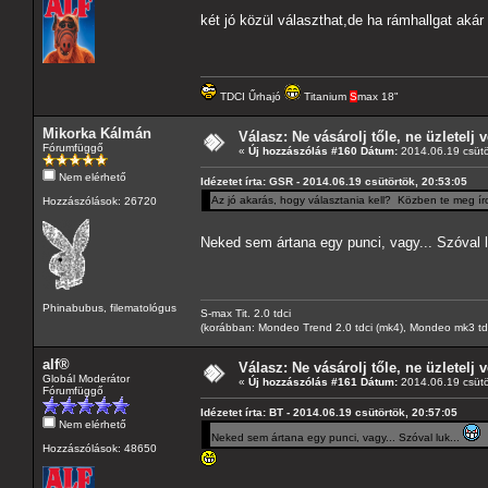
két jó közül választhat,de ha rámhallgat akár
TDCI Űrhajó
Titanium
S
max 18"
Mikorka Kálmán
Válasz: Ne vásárolj tőle, ne üzletelj v
Fórumfüggő
«
Új hozzászólás #160 Dátum:
2014.06.19 csütö
Nem elérhető
Idézetet írta: GSR - 2014.06.19 csütörtök, 20:53:05
Az jó akarás, hogy választania kell? Közben te meg ír
Hozzászólások: 26720
Neked sem ártana egy punci, vagy... Szóval l
Phinabubus, filematológus
S-max Tit. 2.0 tdci
(korábban: Mondeo Trend 2.0 tdci (mk4), Mondeo mk3 tdci, 
alf®
Válasz: Ne vásárolj tőle, ne üzletelj v
Globál Moderátor
«
Új hozzászólás #161 Dátum:
2014.06.19 csütö
Fórumfüggő
Idézetet írta: BT - 2014.06.19 csütörtök, 20:57:05
Nem elérhető
Neked sem ártana egy punci, vagy... Szóval luk...
Hozzászólások: 48650