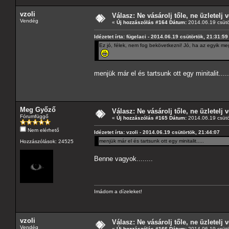
vzoli
Válasz: Ne vásárolj tőle, ne üzletelj v
Vendég
«
Új hozzászólás #164 Dátum:
2014.06.19 csütö
Idézetet írta: fügelaci - 2014.06.19 csütörtök, 21:31:59
Ez jó, félek, nem fog bekövetkezni! Jó, ha az egyik me
menjük már el és tartsunk ott egy minitalit.....
Meg Győző
Válasz: Ne vásárolj tőle, ne üzletelj v
Fórumfüggő
«
Új hozzászólás #165 Dátum:
2014.06.19 csütö
Nem elérhető
Idézetet írta: vzoli - 2014.06.19 csütörtök, 21:44:07
menjük már el és tartsunk ott egy minitalit.....
Hozzászólások: 24525
Benne vagyok........
Imádom a dízeleket!
vzoli
Válasz: Ne vásárolj tőle, ne üzletelj v
Vendég
«
Új hozzászólás #166 Dátum:
2014.06.19 csütö