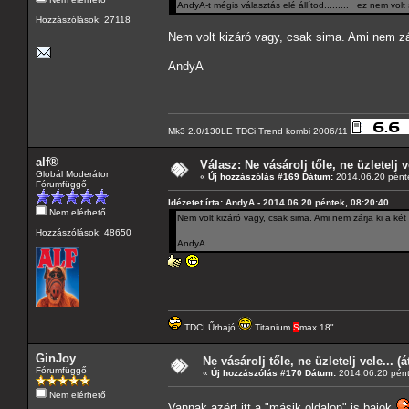
AndyA-t mégis választás elé állítod......... ez nem volt
Hozzászólások: 27118
Nem volt kizáró vagy, csak sima. Ami nem zárja
AndyA
Mk3 2.0/130LE TDCi Trend kombi 2006/11
alf®
Válasz: Ne vásárolj tőle, ne üzletelj v
Globál Moderátor
«
Új hozzászólás #169 Dátum:
2014.06.20 pénte
Fórumfüggő
Idézetet írta: AndyA - 2014.06.20 péntek, 08:20:40
Nem elérhető
Nem volt kizáró vagy, csak sima. Ami nem zárja ki a két f
Hozzászólások: 48650
AndyA
TDCI Űrhajó
Titanium
S
max 18"
GinJoy
Ne vásárolj tőle, ne üzletelj vele... (
Fórumfüggő
«
Új hozzászólás #170 Dátum:
2014.06.20 pént
Nem elérhető
Vannak azért itt a "másik oldalon" is bajok