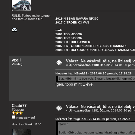
RULE: Turbos make torque,
2019 NISSAN NAVARA NP300
and torque makes fun
2017 CITROEN C3 VAN
múlt:
2001 TDDI 4DOOR
2003 TDCI 5DOOR
2002 2.0 TDDI TURNIER
2007 2.5T 4 DOOR PANTHER BLACK TITANIUM X
2008 2.0 TDCI 5DOOR PANTHER BLACK TITANIUM A
vzoli
Válasz: Ne vásárolj tőle, ne üzletelj v
Vendég
«
Új hozzászólás #180 Dátum:
2014.06.20 pénte
Idézetet írta: HZsolt92 - 2014.06.20 péntek, 17:18:28
1 az több mint 1 éve volt, 2 utána beszéltük hogy még
Igen, több mint 1 éve.
Csabi77
Válasz: Ne vásárolj tőle, ne üzletelj v
Törzstag
«
Új hozzászólás #181 Dátum:
2014.06.20 pénte
Nem elérhető
Idézetet írta: fügelaci - 2014.06.20 péntek, 15:26:35
Nyilván!
Hozzászólások: 1146
Eddig több dolgot vettem, szinte kizárólag előre utalás