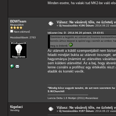
Minden esetre, ha valaki tud MK2-be való els
BDWTeam
Válasz: Ne vásárolj tőle, ne üzletelj v
Megszállott
«
Új hozzászólás #196 Dátum:
2014.06.22 vasár
Nem elérhető
Idézetet írta: D - 2014.06.20 péntek, 19:43:01
Szerintem a legjobb az utánvét a fórumos bizniszekhe
Hozzászólások: 2763
bontós árhoz képest is spórol egy csomót az ember, ha 
meg is érdemli.
Az utánvét a küldő szempontjából nem bizto
feladó mindjárt bukta az utánvét összegét, ami
hagyománya (mármint az utánvétes vásárlás
sem küldeni utánvéttel. Az a baj, hogy átver
lenne csinálni a profilhoz egy értékelős rés
eladók és korrekt vevők.
"Mindig kész vagyok tanulni, de azt nem szeretem ha 
S.W.Churchill
----------------------------------------------------
Lancia Delta 1.6 Multijet (2011) #szarolasz
fügelaci
Válasz: Ne vásárolj tőle, ne üzletelj v
Vendég
«
Új hozzászólás #197 Dátum:
2014.06.22 vasár