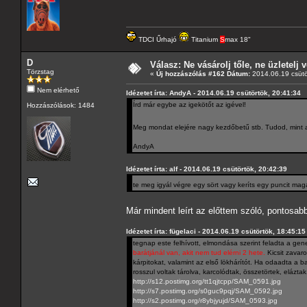
TDCI Űrhajó
Titanium
S
max 18"
D
Válasz: Ne vásárolj tőle, ne üzletelj v
Törzstag
«
Új hozzászólás #162 Dátum:
2014.06.19 csütö
Nem elérhető
Idézetet írta: AndyA - 2014.06.19 csütörtök, 20:41:34
Írd már egybe az igekötőt az igével!
Hozzászólások: 1484
Meg mondat elejére nagy kezdőbetű stb. Tudod, mint 
AndyA
Idézetet írta: alf - 2014.06.19 csütörtök, 20:42:39
te meg igyál végre egy sört vagy keríts egy puncit mag
Már mindent leírt az előttem szóló, pontosab
Idézetet írta: fügelaci - 2014.06.19 csütörtök, 18:45:15
tegnap este felhívott, elmondása szerint feladta a gene
barátjánál van, akit nem tud elérni 2 hete.
Kicsit zavaro
kárpitokat, valamint az első lökhárítót. Ha odaadta a ba
rosszul voltak tárolva, karcolódtak, összetörtek, elázta
http://s12.postimg.org/tt1qjtcpp/SAM_0591.jpg
http://s7.postimg.org/s0guc9pqj/SAM_0592.jpg
http://s2.postimg.org/r8ybjyujd/SAM_0593.jpg