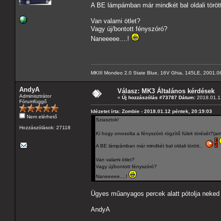
A BE lámpámban már mindkét bal oldali töröt
Van valami ötlet?
Vagy új/bontott fényszóró?
Naneeeee....!
MKIII Mondeo 2.0 State Blue, 16V Ghia, 145LE, 2001.0
AndyA
Válasz: MK3 Általános kérdések
Adminisztrátor
«
Új hozzászólás #73787 Dátum:
2018.01.12
Fórumfüggő
Idézetet írta: Zombie - 2018.01.12 péntek, 20:19:03
Nem elérhető
Sziasztok!
Hozzászólások: 27118
Ki hogy orvosolta a fényszóró rögzítő fülek törését?(am
A BE lámpámban már mindkét bal oldali törött..
Van valami ötlet?
Vagy új/bontott fényszóró?
Naneeeee....!
Ügyes műanyagos percek alatt pótolja neked 
AndyA