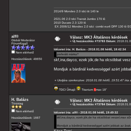
2014/9 Mondeo 2.0 tdci tit 140 le
2021.06 2.0 tdci Transit Jumbo 170 ló
2010 Ducato 2.3 120 ló
EX 2006/12 Mondeo 2,0 tdci combi eur4 DPF 130 ló EG
alf®
Válasz: MK3 Általános kérdések
Globál Moderátor
«
Új hozzászólás #73783 Dátum:
2018.01.08
Fórumfüggő
Idézetet írta: H. Balázs - 2018.01.08 hétfő, 18:42:34
Nem elérhető
preferált márka?
Hozzászólások: 48650
skf,ina,dayco, ezek jók,de ha olcsóbbat ves
Mondjuk a bárdinál kedvességgel azért jobba
«
Utoljára szerkesztve: 2018.01.08 hétfő, 19:51:47 írta 
TDCI Űrhajó
Titanium
S
max 18"
H. Balázs
Válasz: MK3 Általános kérdések
Törzstag
«
Új hozzászólás #73784 Dátum:
2018.01.08
Nem elérhető
Idézetet írta: alf® - 2018.01.08 hétfő, 19:49:32
skf,ina,dayco, ezek jók,de ha olcsóbbat veszel,max s
Hozzászólások: 1667
Mondjuk a bárdinál kedvességgel azért jobbak az árak