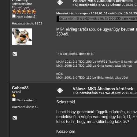
Válasz: MK3 Általános kérdések
Adminisztrátor
«
Új hozzászólás #73762 Dátum:
2018.01.04
Fórumfüggő
Idézetet írta: loranger - 2018.01.04 csütörtök, 19:58:25
Nem elérhető
és az mk4-nél is előjönnek a hibák 200-250 ezer körül
Hozzászólások: 8152
MK4 elvileg tartósabb, de ugyanúgy beüthet a
250-ről.
"If it ain't broke, don't fix it."
MKIV 2011 2.2 TDCI 200 Le AWF21 Titanium-S kombi, al
MKIII 2006 2.2 TDCI 155 Le Ghia kombi, alias Moncsi
múlt:
MKIII 2001 2.0 TDDI 115 Le Ghia kombi, alias Jógi
Gaben88
Válasz: MK3 Általános kérdések
Kezdő
«
Új hozzászólás #73763 Dátum:
2018.01.05
Nem elérhető
Sziasztok!
Hozzászólások: 62
Lehet hogy generáció függelten kérdés, de 
rendelésnél a végén van még egy betű; D, E v
lehet tudni, hogy mi a különbség köztük?
Köszönöm