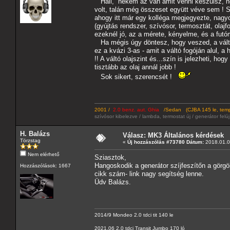
Hali, nekem az van amit venni készülsz, 
volt, talán még összeset együtt véve sem ! Sa
ahogy itt már egy kolléga megjegyezte, nagyon
(gyújtás rendszer, szívósor, termosztát, ola
ezeknél jó, az a mérete, kényelme, és a futó
Ha mégis úgy döntesz, hogy veszed, a váltót
ez a kvázi 3-as - amit a váltó fogóján alul, a
!! A váltó olajszint és...szín is jelezheti, ho
tisztább az olaj annál jobb !
Sok sikert, szerencsét !
2001 /
2.0 benz. aut. Ghia
/Sedan (CJBA 145 le, tempo
szívósor kibelezve / lambda, termostat új / generátor felú
H. Balázs
Válasz: MK3 Általános kérdések
Törzstag
«
Új hozzászólás #73780 Dátum:
2018.01.08
Nem elérhető
Sziasztok,
Hangoskodik a generátor szíjfeszítőn a görgö
Hozzászólások: 1667
cikk szám- link nagy segítség lenne.
Üdv Balázs.
2014/9 Mondeo 2.0 tdci tit 140 le
2021.06 2.0 tdci Transit Jumbo 170 ló