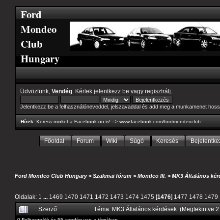
Ford
Mondeo
Club
Hungary
Üdvözlünk,
Vendég
. Kérlek
jelentkezz be
vagy
regisztrálj
.
Jelentkezz be a felhasználóneveddel, jelszavaddal és add meg a munkamenet hoss
Hírek
: Keress minket a Facebook-on is! =>
www.facebook.com/fordmondeoclub
Főoldal
Forum
Wiki
Súgó
Keresés
Bejelentke
Ford Mondeo Club Hungary
>
Szakmai fórum
>
Mondeo III.
>
MK3 Általános kér
Oldalak:
1
...
1469
1470
1471
1472
1473
1474
1475
[
1476
]
1477
1478
1479
Szerző
Téma: MK3 Általános kérdések (Megtekintve 
0 Felhasználó és 55 vendég van a témában