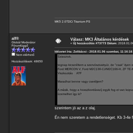
MK5 2.0TDCi Titanium PS
alf®
Válasz: MK3 Általános kérdések
Globál Moderátor
«
Új hozzászólás #73773 Dátum:
2018.01.06
Fórumfüggő
Idézetet írta: Zolibácsi - 2018.01.06 szombat, 11:16:16
Nem elérhető
Sziasztok,
Hozzászólások: 48650
tegnap kicseréltem a szervószivattyút, de "csak" ilyen 
Ford MERCON V, Ford M2C138-CJ/M2C166-H, ZF TE-M
Viszkozitás ATF
Maradhat benne vagy cseréljem?
A másik, hogy a hosszbordásszíj egyik fog el van kopva, 
üzemelhet így is?
szerintem jó az a z olaj.
Én nem szeretem a rendetlenséget. Kb 3-4e 