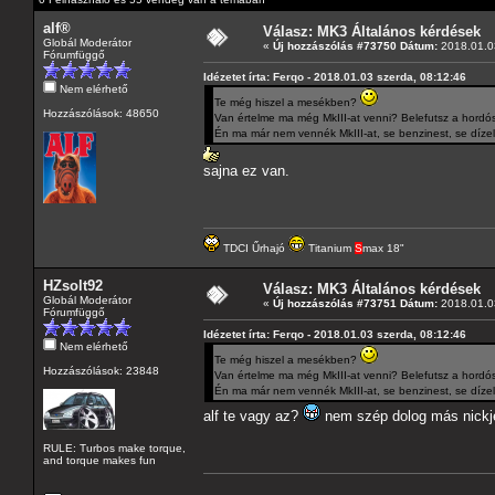
alf®
Válasz: MK3 Általános kérdések
Globál Moderátor
«
Új hozzászólás #73750 Dátum:
2018.01.03
Fórumfüggő
Idézetet írta: Ferqo - 2018.01.03 szerda, 08:12:46
Nem elérhető
Te még hiszel a mesékben?
Hozzászólások: 48650
Van értelme ma még MkIII-at venni? Belefutsz a hordós
Én ma már nem vennék MkIII-at, se benzinest, se dízel
sajna ez van.
TDCI Űrhajó
Titanium
S
max 18"
HZsolt92
Válasz: MK3 Általános kérdések
Globál Moderátor
«
Új hozzászólás #73751 Dátum:
2018.01.03
Fórumfüggő
Idézetet írta: Ferqo - 2018.01.03 szerda, 08:12:46
Nem elérhető
Te még hiszel a mesékben?
Hozzászólások: 23848
Van értelme ma még MkIII-at venni? Belefutsz a hordós
Én ma már nem vennék MkIII-at, se benzinest, se dízel
alf te vagy az?
nem szép dolog más nickjé
RULE: Turbos make torque,
and torque makes fun