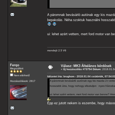
A páromnak bevásárló autónak egy kis mazda 2
bepakolás. Néha szoktuk használni hosszabb
ui: lehet azért vettem, mert ford motor
mondejó 2.5 V6
Ferqo
Válasz: MK3 Általános kérdések
Megszállott
«
Új hozzászólás #73754 Dátum:
2018.01.04
Nem elérhető
Idézetet írta: brughom - 2018.01.04 csütörtök, 07:54:0
A páromnak bevásárló autónak egy kis mazda 2-t vettem
Hozzászólások: 2817
hosszabb útra, hogy nehogy ellustuljon :nyes:Városb
ui: lehet azért vettem, mert ford motor van benn
Épp ez jutott nekem is eszembe, hogy másodi