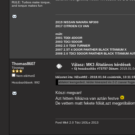
RULE: Turbos make torque,
and torque makes fun
2019 NISSAN NAVARA NP300
2017 CITROEN C3 VAN
múlt:
2001 TDDI 4DOOR
2003 TDCI 5DOOR
2002 2.0 TDDI TURNIER
2007 2.5T 4 DOOR PANTHER BLACK TITANIUM X
2008 2.0 TDCI 5DOOR PANTHER BLACK TITANIUM A
Thomas8607
Válasz: MK3 Általános kérdések
Törzstag
«
Új hozzászólás #73757 Dátum:
2018.01.04
Nem elérhető
Idézetet írta: HZsolt92 - 2018.01.04 csütörtök, 13:11:1
ablakot leengeded, kéder kiveszed és 2-2 csavar fogja.
Hozzászólások: 992
Köszi megvan!
Azt hittem fóliázva van aztán festve
De vettem matt fekete fóliát,azt megpróbálom
Ford Mk4 2.0 Tdci 163Le 2013