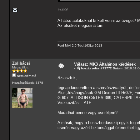
Helló!
A hátsó ablakoknál ki kell venni az üveget? 
Az elsőket megcsináltam
Ford Mk4 2.0 Tdci 163Le 2013
Zolibácsi
Válasz: MK3 Általános kérdések
Megszállott
«
Új hozzászólás #73772 Dátum:
2018.01.06
Nem elérhető
Sziasztok,
Hozzászólások: 3378
tegnap kicseréltem a szervószivattyút, de "cs
Plus,Jóváhagyások:GM Dexron III H/G/F, 
G.607, ALLISON C4/TES 389, CATERPILLAR 
Viszkozitás ATF
Maradhat benne vagy cseréljem?
A másik, hogy a hosszbordásszíj egyik fog el 
cserés vagy azért biztonsággal üzemelhet így