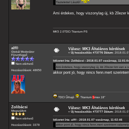
Tisztelettel László!
Ami érdekes, hogy viszonylag új, kb 20ezer 
MK5 2.0TDCi Titanium PS
alf®
Válasz: MK3 Általános kérdések
Globál Moderátor
«
Új hozzászólás #73776 Dátum:
2018.01.07
Fórumfüggő
Idézetet írta: Zolibácsi - 2018.01.07 vasárnap, 11:01:0
Nem elérhető
Ami érdekes, hogy viszonylag új, kb 20ezer km van a s
Hozzászólások: 48650
akkor pont jó, hogy nincs fenn.mert szerinte
TDCI Űrhajó
Titanium
S
max 18"
Zolibácsi
Válasz: MK3 Általános kérdések
Megszállott
«
Új hozzászólás #73777 Dátum:
2018.01.07
Nem elérhető
Idézetet írta: alf® - 2018.01.07 vasárnap, 11:02:46
akkor pont jó, hogy nincs fenn.mert szerintem valamely
Hozzászólások: 3378