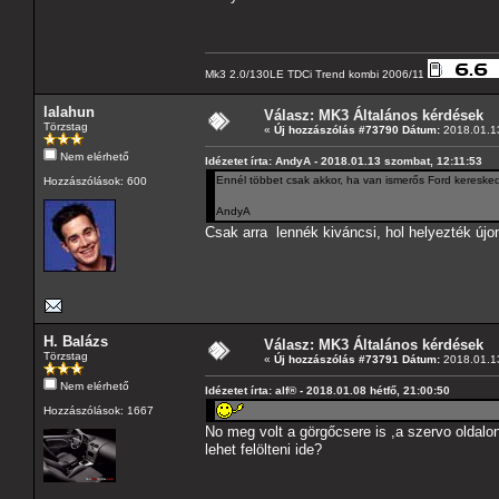
Mk3 2.0/130LE TDCi Trend kombi 2006/11
lalahun
Válasz: MK3 Általános kérdések
Törzstag
«
Új hozzászólás #73790 Dátum:
2018.01.13
Nem elérhető
Idézetet írta: AndyA - 2018.01.13 szombat, 12:11:53
Ennél többet csak akkor, ha van ismerős Ford kereske
Hozzászólások: 600
AndyA
Csak arra lennék kiváncsi, hol helyezték újo
H. Balázs
Válasz: MK3 Általános kérdések
Törzstag
«
Új hozzászólás #73791 Dátum:
2018.01.13
Nem elérhető
Idézetet írta: alf® - 2018.01.08 hétfő, 21:00:50
Hozzászólások: 1667
No meg volt a görgőcsere is ,a szervo oldalo
lehet felölteni ide?