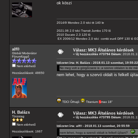
ok köszi
2014/9 Mondeo 2.0 tdci tit 140 le
2021.06 2.0 tdci Transit Jumbo 170 ló
2010 Ducato 2.3 120 ló
EX 2006/12 Mondeo 2,0 tdci combi eur4 DPF 130 ló EG
alf®
Válasz: MK3 Általános kérdések
Globál Moderátor
«
Új hozzászólás #73794 Dátum:
2018.01.13
Fórumfüggő
Idézetet írta: H. Balázs - 2018.01.13 szombat, 19:55:22
Nem elérhető
No meg volt a görgőcsere is ,a szervo oldalon is de még
Hozzászólások: 48650
nem lehet, hogy a szervó oldalt is felkell újí
TDCI Űrhajó
Titanium
S
max 18"
H. Balázs
Válasz: MK3 Általános kérdések
Törzstag
«
Új hozzászólás #73795 Dátum:
2018.01.13
Nem elérhető
Idézetet írta: alf® - 2018.01.13 szombat, 20:55:59
Hozzászólások: 1667
nem lehet, hogy a szervó oldalt is felkell újítani?