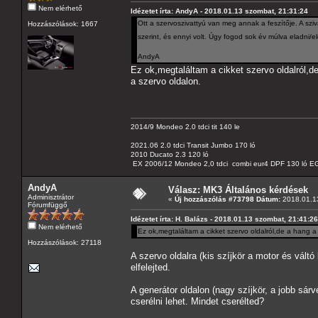
Nem elérhető
Idézetet írta: AndyA - 2018.01.13 szombat, 21:31:24
Ott a szervoszivattyú van meg annak a feszítője. A szi
Hozzászólások: 1667
szerint, és ennyi volt. Úgy fogod sok év múlva eladni/
AndyA
Ez ok,megtaláltam a cikket szervo oldalról,de
a szervo oldalon.
2014/9 Mondeo 2.0 tdci tit 140 le
2021.06 2.0 tdci Transit Jumbo 170 ló
2010 Ducato 2.3 120 ló
EX 2006/12 Mondeo 2,0 tdci combi eur4 DPF 130 ló EG
AndyA
Válasz: MK3 Általános kérdések
Adminisztrátor
«
Új hozzászólás #73798 Dátum:
2018.01.13
Fórumfüggő
Idézetet írta: H. Balázs - 2018.01.13 szombat, 21:41:26
Nem elérhető
Ez ok,megtaláltam a cikket szervo oldalról,de a hang a 
Hozzászólások: 27118
A szervo oldalra (kis szíjkör a motor és váltó
elfelejted.
A generátor oldalon (nagy szíjkör, a jobb sár
cserélni lehet. Mindet cserélted?