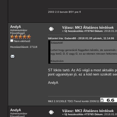
2003 2.0 benzin B5Y pre fl
AndyA
Válasz: MK3 Általános kérdések
Adminisztrátor
«
Új hozzászólás #73764 Dátum:
2018.01.05
Fórumfüggő
Idézetet írta: Gaben88 - 2018.01.05 péntek, 11:14:06
Nem elérhető
Sziasztok!
Hozzászólások: 27118
Lehet hogy generáció függelten kérdés, de szeretnék
egy betű; D, E vagy G, ez az elemen nincsen feltüntetve
Köszönöm
ST lökös tartó. Az AG végű a most aktuális p
pont ugyanolyan jó, ez a kód nem szokott s
AndyA
Mk3 2.0/130LE TDCi Trend kombi 2006/11
AndyA
Válasz: MK3 Általános kérdések
Adminisztrátor
«
Új hozzászólás #73765 Dátum:
2018.01.05
Fórumfüggő