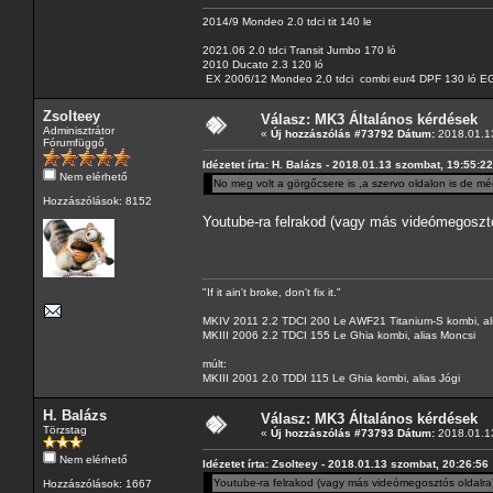
2014/9 Mondeo 2.0 tdci tit 140 le
2021.06 2.0 tdci Transit Jumbo 170 ló
2010 Ducato 2.3 120 ló
EX 2006/12 Mondeo 2,0 tdci combi eur4 DPF 130 ló EG
Zsolteey
Válasz: MK3 Általános kérdések
Adminisztrátor
«
Új hozzászólás #73792 Dátum:
2018.01.13
Fórumfüggő
Idézetet írta: H. Balázs - 2018.01.13 szombat, 19:55:22
Nem elérhető
No meg volt a görgőcsere is ,a szervo oldalon is de még
Hozzászólások: 8152
Youtube-ra felrakod (vagy más videómegosztós
"If it ain't broke, don't fix it."
MKIV 2011 2.2 TDCI 200 Le AWF21 Titanium-S kombi, al
MKIII 2006 2.2 TDCI 155 Le Ghia kombi, alias Moncsi
múlt:
MKIII 2001 2.0 TDDI 115 Le Ghia kombi, alias Jógi
H. Balázs
Válasz: MK3 Általános kérdések
Törzstag
«
Új hozzászólás #73793 Dátum:
2018.01.13
Nem elérhető
Idézetet írta: Zsolteey - 2018.01.13 szombat, 20:26:56
Youtube-ra felrakod (vagy más videómegosztós oldalra)
Hozzászólások: 1667