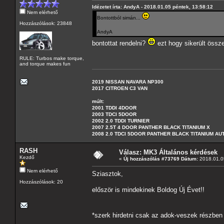
Idézetet írta: AndyA - 2018.01.05 péntek, 13:58:12
Nem elérhető
Bontottból simán...
Hozzászólások: 23848
AndyA
bontottat rendelni?
ezt hogy sikerült öss
RULE: Turbos make torque,
and torque makes fun
2019 NISSAN NAVARA NP300
2017 CITROEN C3 VAN
múlt:
2001 TDDI 4DOOR
2003 TDCI 5DOOR
2002 2.0 TDDI TURNIER
2007 2.5T 4 DOOR PANTHER BLACK TITANIUM X
2008 2.0 TDCI 5DOOR PANTHER BLACK TITANIUM A
RASH
Válasz: MK3 Általános kérdések
Kezdő
«
Új hozzászólás #73769 Dátum:
2018.01.05
Nem elérhető
Sziasztok,
Hozzászólások: 20
először is mindekinek Boldog Új Évet!!
*szerk hirdetni csak az adok-veszek részbe