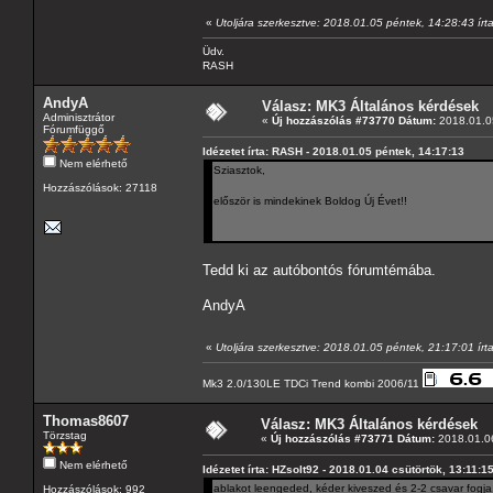
«
Utoljára szerkesztve: 2018.01.05 péntek, 14:28:43 írt
Üdv.
RASH
AndyA
Válasz: MK3 Általános kérdések
Adminisztrátor
«
Új hozzászólás #73770 Dátum:
2018.01.05
Fórumfüggő
Idézetet írta: RASH - 2018.01.05 péntek, 14:17:13
Nem elérhető
Sziasztok,
Hozzászólások: 27118
először is mindekinek Boldog Új Évet!!
Tedd ki az autóbontós fórumtémába.
AndyA
«
Utoljára szerkesztve: 2018.01.05 péntek, 21:17:01 írt
Mk3 2.0/130LE TDCi Trend kombi 2006/11
Thomas8607
Válasz: MK3 Általános kérdések
Törzstag
«
Új hozzászólás #73771 Dátum:
2018.01.06
Nem elérhető
Idézetet írta: HZsolt92 - 2018.01.04 csütörtök, 13:11:1
ablakot leengeded, kéder kiveszed és 2-2 csavar fogja.
Hozzászólások: 992