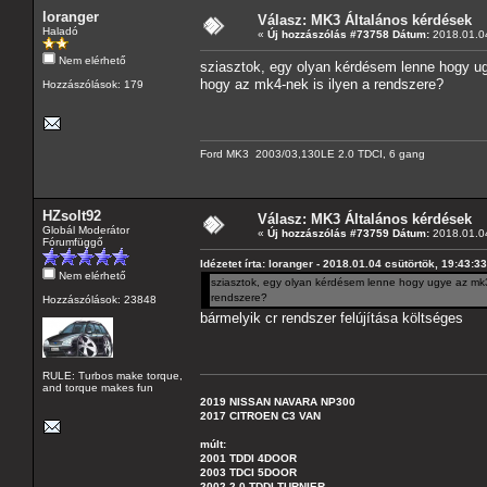
loranger
Válasz: MK3 Általános kérdések
Haladó
«
Új hozzászólás #73758 Dátum:
2018.01.04
Nem elérhető
sziasztok, egy olyan kérdésem lenne hogy ug
hogy az mk4-nek is ilyen a rendszere?
Hozzászólások: 179
Ford MK3 2003/03,130LE 2.0 TDCI, 6 gang
HZsolt92
Válasz: MK3 Általános kérdések
Globál Moderátor
«
Új hozzászólás #73759 Dátum:
2018.01.04
Fórumfüggő
Idézetet írta: loranger - 2018.01.04 csütörtök, 19:43:33
Nem elérhető
sziasztok, egy olyan kérdésem lenne hogy ugye az mk3 
rendszere?
Hozzászólások: 23848
bármelyik cr rendszer felújítása költséges
RULE: Turbos make torque,
and torque makes fun
2019 NISSAN NAVARA NP300
2017 CITROEN C3 VAN
múlt:
2001 TDDI 4DOOR
2003 TDCI 5DOOR
2002 2.0 TDDI TURNIER