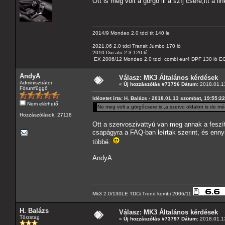
Ott is meg volt a görgö ill a szíj csere,itt a li
2014/9 Mondeo 2.0 tdci tit 140 le
2021.06 2.0 tdci Transit Jumbo 170 ló
2010 Ducato 2.3 120 ló
EX 2006/12 Mondeo 2,0 tdci combi eur4 DPF 130 ló EG
AndyA
Válasz: MK3 Általános kérdések
Adminisztrátor
«
Új hozzászólás #73796 Dátum:
2018.01.13
Fórumfüggő
Idézetet írta: H. Balázs - 2018.01.13 szombat, 19:55:22
Nem elérhető
No meg volt a görgőcsere is ,a szervo oldalon is de még
Hozzászólások: 27118
Ott a szervoszivattyú van meg annak a feszít
csapágyra a FAQ-ban leírtak szerint, és enny
többé.
AndyA
Mk3 2.0/130LE TDCi Trend kombi 2006/11
H. Balázs
Válasz: MK3 Általános kérdések
Törzstag
«
Új hozzászólás #73797 Dátum:
2018.01.13