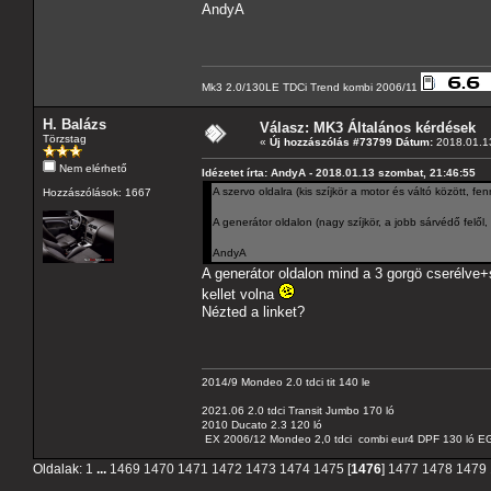
AndyA
Mk3 2.0/130LE TDCi Trend kombi 2006/11
H. Balázs
Válasz: MK3 Általános kérdések
Törzstag
«
Új hozzászólás #73799 Dátum:
2018.01.13
Nem elérhető
Idézetet írta: AndyA - 2018.01.13 szombat, 21:46:55
A szervo oldalra (kis szíjkör a motor és váltó között, f
Hozzászólások: 1667
A generátor oldalon (nagy szíjkör, a jobb sárvédő felől
AndyA
A generátor oldalon mind a 3 gorgö cserélve+
kellet volna
Nézted a linket?
2014/9 Mondeo 2.0 tdci tit 140 le
2021.06 2.0 tdci Transit Jumbo 170 ló
2010 Ducato 2.3 120 ló
EX 2006/12 Mondeo 2,0 tdci combi eur4 DPF 130 ló EG
Oldalak:
1
...
1469
1470
1471
1472
1473
1474
1475
[
1476
]
1477
1478
1479