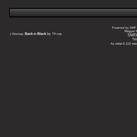
Powered by SMF 
Magyar f
Back-n-Black
by
|
Sitemap
TP-crip
SMF
Tin
Az oldal 0.115 más