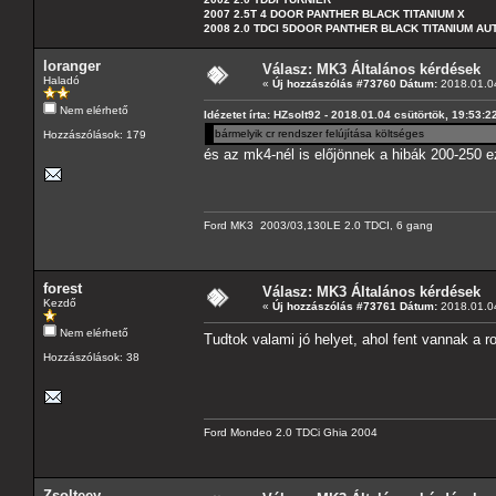
2007 2.5T 4 DOOR PANTHER BLACK TITANIUM X
2008 2.0 TDCI 5DOOR PANTHER BLACK TITANIUM A
loranger
Válasz: MK3 Általános kérdések
Haladó
«
Új hozzászólás #73760 Dátum:
2018.01.04
Nem elérhető
Idézetet írta: HZsolt92 - 2018.01.04 csütörtök, 19:53:2
bármelyik cr rendszer felújítása költséges
Hozzászólások: 179
és az mk4-nél is előjönnek a hibák 200-250 e
Ford MK3 2003/03,130LE 2.0 TDCI, 6 gang
forest
Válasz: MK3 Általános kérdések
Kezdő
«
Új hozzászólás #73761 Dátum:
2018.01.04
Nem elérhető
Tudtok valami jó helyet, ahol fent vannak a r
Hozzászólások: 38
Ford Mondeo 2.0 TDCi Ghia 2004
Zsolteey