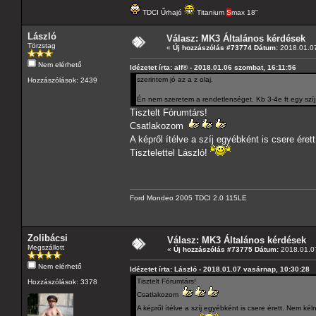
TDCI Űrhajó
Titanium
S
max 18"
László
Válasz: MK3 Általános kérdések
Törzstag
«
Új hozzászólás #73774 Dátum:
2018.01.07
Nem elérhető
Idézetet írta: alf® - 2018.01.06 szombat, 16:11:56
szerintem jó az a z olaj.
Hozzászólások: 2439
Én nem szeretem a rendetlenséget. Kb 3-4e ft egy sz
Tisztelt Fórumtárs!
Csatlakozom
A képről ítélve a szíj egyébként is csere ér
Tisztelettel László!
Ford Mondeo 2005 TDCI 2.0 115LE
Zolibácsi
Válasz: MK3 Általános kérdések
Megszállott
«
Új hozzászólás #73775 Dátum:
2018.01.07
Nem elérhető
Idézetet írta: László - 2018.01.07 vasárnap, 10:30:28
Tisztelt Fórumtárs!
Hozzászólások: 3378
Csatlakozom
A képről ítélve a szíj egyébként is csere érett. Nem k