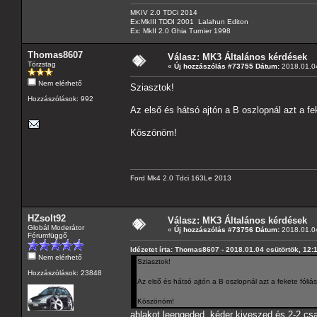
MKIV 2.0 TDCi 2014
Ex:MkIII TDDI 2001 Lalahun Editon
Ex: MkII 2.0 Ghia Turnier 1998
Thomas8607
Válasz: MK3 Általános kérdések
Törzstag
«
Új hozzászólás #73755 Dátum:
2018.01.04
Nem elérhető
Sziasztok!
Hozzászólások: 992
Az első és hátsó ajtón a B oszlopnál azt a fe
Köszönöm!
Ford Mk4 2.0 Tdci 163Le 2013
HZsolt92
Válasz: MK3 Általános kérdések
Globál Moderátor
«
Új hozzászólás #73756 Dátum:
2018.01.04
Fórumfüggő
Idézetet írta: Thomas8607 - 2018.01.04 csütörtök, 12:
Nem elérhető
Sziasztok!
Hozzászólások: 23848
Az első és hátsó ajtón a B oszlopnál azt a fekete fóliá
Köszönöm!
ablakot leengeded, kéder kiveszed és 2-2 csav