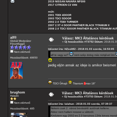
2019 NISSAN NAVARA NP300
2017 CITROEN C3 VAN
múlt:
2001 TDDI 4DOOR
2003 TDCI 5DOOR
2002 2.0 TDDI TURNIER
2007 2.5T 4 DOOR PANTHER BLACK TITANIUM X
2008 2.0 TDCI 5DOOR PANTHER BLACK TITANIUM A
alf®
Válasz: MK3 Általános kérdések
Globál Moderátor
«
Új hozzászólás #73752 Dátum:
2018.01.03
Fórumfüggő
Idézetet írta: HZsolt92 - 2018.01.03 szerda, 16:53:05
Nem elérhető
alf te vagy az?
nem szép dolog más nickjével írni
Hozzászólások: 48650
pedig eljön annak az ideje is amikor beismeri
TDCI Űrhajó
Titanium
S
max 18"
brughom
Válasz: MK3 Általános kérdések
Haladó
«
Új hozzászólás #73753 Dátum:
2018.01.04
Nem elérhető
Idézetet írta: lalahun - 2018.01.03 szerda, 07:39:37
Nekem csak 2. városi bevásárló autónak kellene.
Hozzászólások: 485
Akkor nem hallani rosszat a váltoról.
Kinéztem egy 2002-es 2.0 benzines 134e km-es mondi