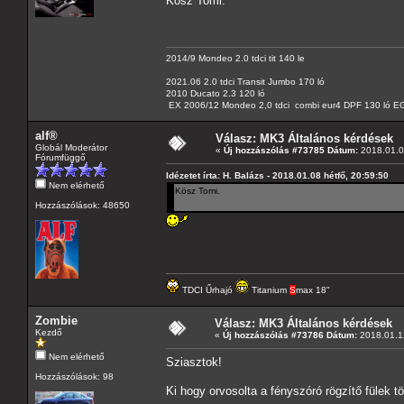
Kösz Tomi.
2014/9 Mondeo 2.0 tdci tit 140 le
2021.06 2.0 tdci Transit Jumbo 170 ló
2010 Ducato 2.3 120 ló
EX 2006/12 Mondeo 2,0 tdci combi eur4 DPF 130 ló EG
alf®
Válasz: MK3 Általános kérdések
Globál Moderátor
«
Új hozzászólás #73785 Dátum:
2018.01.08
Fórumfüggő
Idézetet írta: H. Balázs - 2018.01.08 hétfő, 20:59:50
Nem elérhető
Kösz Tomi.
Hozzászólások: 48650
TDCI Űrhajó
Titanium
S
max 18"
Zombie
Válasz: MK3 Általános kérdések
Kezdő
«
Új hozzászólás #73786 Dátum:
2018.01.12
Nem elérhető
Sziasztok!
Hozzászólások: 98
Ki hogy orvosolta a fényszóró rögzítő fülek t