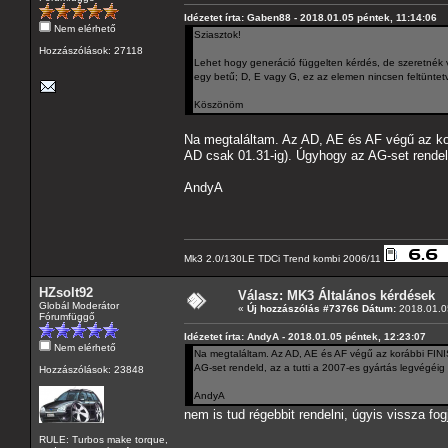
Idézetet írta: Gaben88 - 2018.01.05 péntek, 11:14:06
Nem elérhető
Sziasztok!
Hozzászólások: 27118
Lehet hogy generáció függelten kérdés, de szeretnék
egy betű; D, E vagy G, ez az elemen nincsen feltüntetve
Köszönöm
Na megtaláltam. Az AD, AE és AF végű az korá
AD csak 01.31-ig). Úgyhogy az AG-set rendel
AndyA
Mk3 2.0/130LE TDCi Trend kombi 2006/11
HZsolt92
Válasz: MK3 Általános kérdések
Globál Moderátor
«
Új hozzászólás #73766 Dátum:
2018.01.05
Fórumfüggő
Idézetet írta: AndyA - 2018.01.05 péntek, 12:23:07
Nem elérhető
Na megtaláltam. Az AD, AE és AF végű az korábbi FINIS
AG-set rendeld, az a tutti a 2007-es gyártás legvégéi
Hozzászólások: 23848
AndyA
nem is tud régebbit rendelni, úgyis vissza fo
RULE: Turbos make torque,