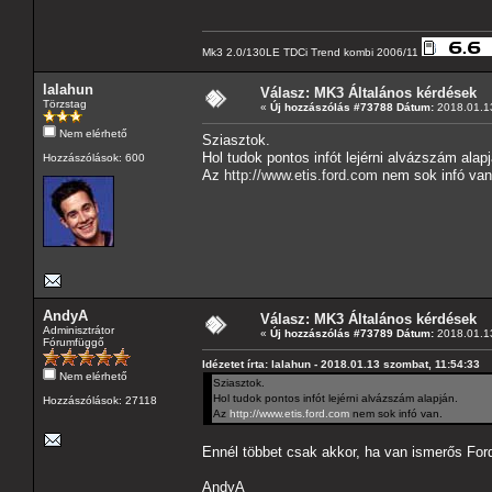
Mk3 2.0/130LE TDCi Trend kombi 2006/11
lalahun
Válasz: MK3 Általános kérdések
Törzstag
«
Új hozzászólás #73788 Dátum:
2018.01.13
Nem elérhető
Sziasztok.
Hol tudok pontos infót lejérni alvázszám alapj
Hozzászólások: 600
Az
http://www.etis.ford.com
nem sok infó van
AndyA
Válasz: MK3 Általános kérdések
Adminisztrátor
«
Új hozzászólás #73789 Dátum:
2018.01.13
Fórumfüggő
Idézetet írta: lalahun - 2018.01.13 szombat, 11:54:33
Nem elérhető
Sziasztok.
Hol tudok pontos infót lejérni alvázszám alapján.
Hozzászólások: 27118
Az
http://www.etis.ford.com
nem sok infó van.
Ennél többet csak akkor, ha van ismerős For
AndyA