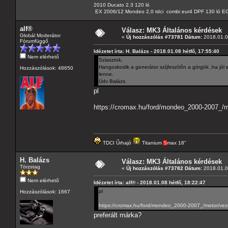
2010 Ducato 2.3 120 ló
EX 2006/12 Mondeo 2,0 tdci combi eur4 DPF 130 ló EG
alf®
Válasz: MK3 Általános kérdések
Globál Moderátor
«
Új hozzászólás #73781 Dátum:
2018.01.08
Fórumfüggő
Idézetet írta: H. Balázs - 2018.01.08 hétfő, 17:55:40
Nem elérhető
Sziasztok,
Hangoskodik a generátor szíjfeszítőn a görgök ,ha jól 
Hozzászólások: 48650
lenne.
Üdv Balázs.
pl
https://cromax.hu/ford/mondeo_2000-2007_/mo
TDCI Űrhajó
Titanium
S
max 18"
H. Balázs
Válasz: MK3 Általános kérdések
Törzstag
«
Új hozzászólás #73782 Dátum:
2018.01.08
Nem elérhető
Idézetet írta: alf® - 2018.01.08 hétfő, 18:22:47
pl
Hozzászólások: 1667
https://cromax.hu/ford/mondeo_2000-2007_/motor/vezer
preferált márka?