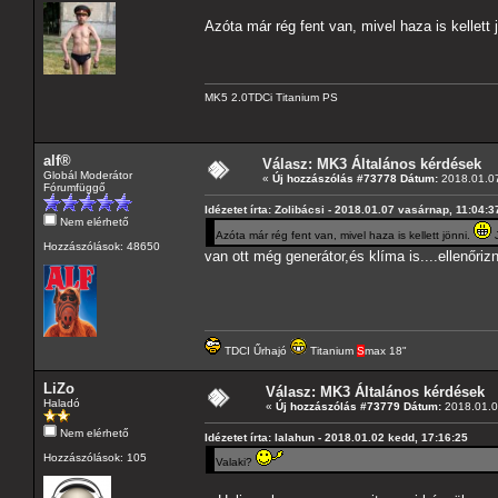
Azóta már rég fent van, mivel haza is kellett 
MK5 2.0TDCi Titanium PS
alf®
Válasz: MK3 Általános kérdések
Globál Moderátor
«
Új hozzászólás #73778 Dátum:
2018.01.07
Fórumfüggő
Idézetet írta: Zolibácsi - 2018.01.07 vasárnap, 11:04:3
Nem elérhető
Azóta már rég fent van, mivel haza is kellett jönni.
J
Hozzászólások: 48650
van ott még generátor,és klíma is....ellenőri
TDCI Űrhajó
Titanium
S
max 18"
LiZo
Válasz: MK3 Általános kérdések
Haladó
«
Új hozzászólás #73779 Dátum:
2018.01.08
Nem elérhető
Idézetet írta: lalahun - 2018.01.02 kedd, 17:16:25
Hozzászólások: 105
Valaki?