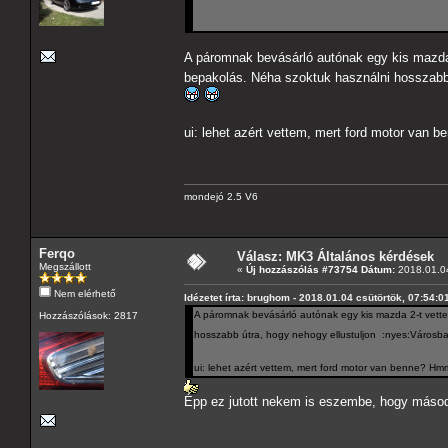
A páromnak bevásárló autónak egy kis mazda 2
bepakolás. Néha szoktuk használni hosszabb
ui: lehet azért vettem, mert ford motor
mondejó 2.5 V6
Ferqo
Válasz: MK3 Általános kérdések
Megszállott
«
Új hozzászólás #73754 Dátum:
2018.01.04
Nem elérhető
Idézetet írta: brughom - 2018.01.04 csütörtök, 07:54:0
A páromnak bevásárló autónak egy kis mazda 2-t vettem
Hozzászólások: 2817
hosszabb útra, hogy nehogy ellustuljon :nyes:Városb
ui: lehet azért vettem, mert ford motor van benn
Épp ez jutott nekem is eszembe, hogy másodi