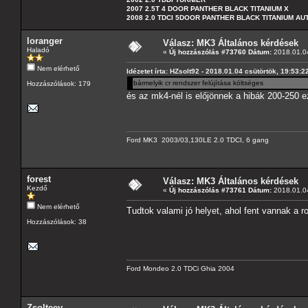
2007 2.5T 4 DOOR PANTHER BLACK TITANIUM X
2008 2.0 TDCI 5DOOR PANTHER BLACK TITANIUM A
loranger
Válasz: MK3 Általános kérdések
Haladó
«
Új hozzászólás #73760 Dátum:
2018.01.04
Nem elérhető
Idézetet írta: HZsolt92 - 2018.01.04 csütörtök, 19:53:2
bármelyik cr rendszer felújítása költséges
Hozzászólások: 179
és az mk4-nél is előjönnek a hibák 200-250 e
Ford MK3 2003/03,130LE 2.0 TDCI, 6 gang
forest
Válasz: MK3 Általános kérdések
Kezdő
«
Új hozzászólás #73761 Dátum:
2018.01.04
Nem elérhető
Tudtok valami jó helyet, ahol fent vannak a r
Hozzászólások: 38
Ford Mondeo 2.0 TDCi Ghia 2004
Zsolteey