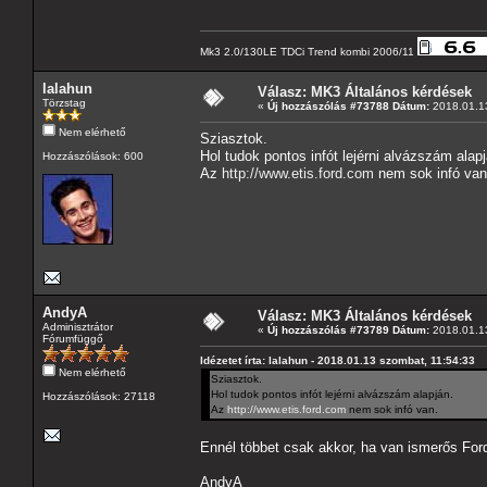
Mk3 2.0/130LE TDCi Trend kombi 2006/11
lalahun
Válasz: MK3 Általános kérdések
Törzstag
«
Új hozzászólás #73788 Dátum:
2018.01.13
Nem elérhető
Sziasztok.
Hol tudok pontos infót lejérni alvázszám alapj
Hozzászólások: 600
Az
http://www.etis.ford.com
nem sok infó van
AndyA
Válasz: MK3 Általános kérdések
Adminisztrátor
«
Új hozzászólás #73789 Dátum:
2018.01.13
Fórumfüggő
Idézetet írta: lalahun - 2018.01.13 szombat, 11:54:33
Nem elérhető
Sziasztok.
Hol tudok pontos infót lejérni alvázszám alapján.
Hozzászólások: 27118
Az
http://www.etis.ford.com
nem sok infó van.
Ennél többet csak akkor, ha van ismerős For
AndyA