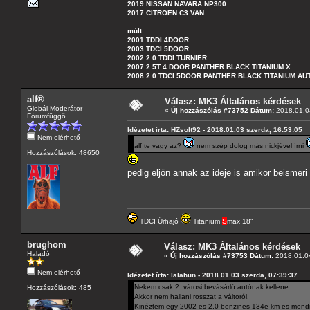
2019 NISSAN NAVARA NP300
2017 CITROEN C3 VAN
múlt:
2001 TDDI 4DOOR
2003 TDCI 5DOOR
2002 2.0 TDDI TURNIER
2007 2.5T 4 DOOR PANTHER BLACK TITANIUM X
2008 2.0 TDCI 5DOOR PANTHER BLACK TITANIUM A
alf®
Válasz: MK3 Általános kérdések
Globál Moderátor
«
Új hozzászólás #73752 Dátum:
2018.01.03
Fórumfüggő
Idézetet írta: HZsolt92 - 2018.01.03 szerda, 16:53:05
Nem elérhető
alf te vagy az?
nem szép dolog más nickjével írni
Hozzászólások: 48650
pedig eljön annak az ideje is amikor beismeri
TDCI Űrhajó
Titanium
S
max 18"
brughom
Válasz: MK3 Általános kérdések
Haladó
«
Új hozzászólás #73753 Dátum:
2018.01.04
Nem elérhető
Idézetet írta: lalahun - 2018.01.03 szerda, 07:39:37
Nekem csak 2. városi bevásárló autónak kellene.
Hozzászólások: 485
Akkor nem hallani rosszat a váltoról.
Kinéztem egy 2002-es 2.0 benzines 134e km-es mondi