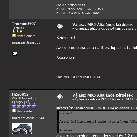
MKIV 2.0 TDCi 2014
Ex:MkIII TDDI 2001 Lalahun Editon
Ex: MkII 2.0 Ghia Turnier 1998
Thomas8607
Válasz: MK3 Általános kérdések
Törzstag
«
Új hozzászólás #73755 Dátum:
2018.01.04
Nem elérhető
Sziasztok!
Hozzászólások: 992
Az első és hátsó ajtón a B oszlopnál azt a fe
Köszönöm!
Ford Mk4 2.0 Tdci 163Le 2013
HZsolt92
Válasz: MK3 Általános kérdések
Globál Moderátor
«
Új hozzászólás #73756 Dátum:
2018.01.04
Fórumfüggő
Idézetet írta: Thomas8607 - 2018.01.04 csütörtök, 12:
Nem elérhető
Sziasztok!
Hozzászólások: 23848
Az első és hátsó ajtón a B oszlopnál azt a fekete fóliá
Köszönöm!
ablakot leengeded, kéder kiveszed és 2-2 csav