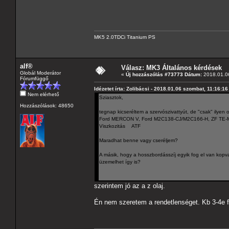
MK5 2.0TDCi Titanium PS
alf®
Válasz: MK3 Általános kérdések
Globál Moderátor
«
Új hozzászólás #73773 Dátum:
2018.01.06
Fórumfüggő
Idézetet írta: Zolibácsi - 2018.01.06 szombat, 11:16:16
Nem elérhető
Sziasztok,
Hozzászólások: 48650
tegnap kicseréltem a szervószivattyút, de "csak" ilyen 
Ford MERCON V, Ford M2C138-CJ/M2C166-H, ZF TE-M
Viszkozitás ATF
Maradhat benne vagy cseréljem?
A másik, hogy a hosszbordásszíj egyik fog el van kopva, 
üzemelhet így is?
szerintem jó az a z olaj.
Én nem szeretem a rendetlenséget. Kb 3-4e 