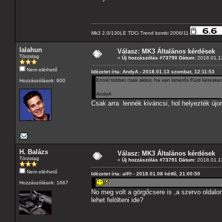
Mk3 2.0/130LE TDCi Trend kombi 2006/11
lalahun
Válasz: MK3 Általános kérdések
Törzstag
«
Új hozzászólás #73790 Dátum:
2018.01.13
Nem elérhető
Idézetet írta: AndyA - 2018.01.13 szombat, 12:11:53
Ennél többet csak akkor, ha van ismerős Ford kereske
Hozzászólások: 600
AndyA
Csak arra lennék kiváncsi, hol helyezték újo
H. Balázs
Válasz: MK3 Általános kérdések
Törzstag
«
Új hozzászólás #73791 Dátum:
2018.01.13
Nem elérhető
Idézetet írta: alf® - 2018.01.08 hétfő, 21:00:50
Hozzászólások: 1667
No meg volt a görgőcsere is ,a szervo oldalo
lehet felölteni ide?