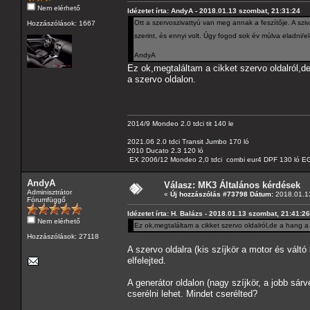
Nem elérhető
Idézetet írta: AndyA - 2018.01.13 szombat, 21:31:24
Ott a szervoszivattyú van meg annak a feszítője. A szi
Hozzászólások: 1667
szerint, és ennyi volt. Úgy fogod sok év múlva eladni/
AndyA
Ez ok,megtaláltam a cikket szervo oldalról,de
a szervo oldalon.
2014/9 Mondeo 2.0 tdci tit 140 le
2021.06 2.0 tdci Transit Jumbo 170 ló
2010 Ducato 2.3 120 ló
EX 2006/12 Mondeo 2,0 tdci combi eur4 DPF 130 ló EG
AndyA
Válasz: MK3 Általános kérdések
Adminisztrátor
«
Új hozzászólás #73798 Dátum:
2018.01.13
Fórumfüggő
Idézetet írta: H. Balázs - 2018.01.13 szombat, 21:41:26
Nem elérhető
Ez ok,megtaláltam a cikket szervo oldalról,de a hang a 
Hozzászólások: 27118
A szervo oldalra (kis szíjkör a motor és váltó
elfelejted.
A generátor oldalon (nagy szíjkör, a jobb sár
cserélni lehet. Mindet cserélted?