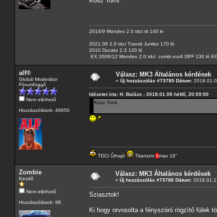
Kösz Tomi.
2014/9 Mondeo 2.0 tdci tit 140 le
2021.06 2.0 tdci Transit Jumbo 170 ló
2010 Ducato 2.3 120 ló
EX 2006/12 Mondeo 2,0 tdci combi eur4 DPF 130 ló EG
alf®
Válasz: MK3 Általános kérdések
Globál Moderátor
«
Új hozzászólás #73785 Dátum:
2018.01.08
Fórumfüggő
Idézetet írta: H. Balázs - 2018.01.08 hétfő, 20:59:50
Nem elérhető
Kösz Tomi.
Hozzászólások: 48650
TDCI Űrhajó
Titanium
S
max 18"
Zombie
Válasz: MK3 Általános kérdések
Kezdő
«
Új hozzászólás #73786 Dátum:
2018.01.12
Nem elérhető
Sziasztok!
Hozzászólások: 98
Ki hogy orvosolta a fényszóró rögzítő fülek t