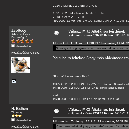
2014/9 Mondeo 2.0 tdci tit 140 le
2021.06 2.0 tdci Transit Jumbo 170 ló
2010 Ducato 2.3 120 ló
EX 2006/12 Mondeo 2,0 tdci combi eur4 DPF 130 ló EG
Zsolteey
Válasz: MK3 Általános kérdések
Adminisztrátor
«
Új hozzászólás #73792 Dátum:
2018.01.13
Fórumfüggő
Idézetet írta: H. Balázs - 2018.01.13 szombat, 19:55:22
Nem elérhető
No meg volt a görgőcsere is ,a szervo oldalon is de még
Hozzászólások: 8152
Youtube-ra felrakod (vagy más videómegosztós
"If it ain't broke, don't fix it."
MKIV 2011 2.2 TDCI 200 Le AWF21 Titanium-S kombi, al
MKIII 2006 2.2 TDCI 155 Le Ghia kombi, alias Moncsi
múlt:
MKIII 2001 2.0 TDDI 115 Le Ghia kombi, alias Jógi
H. Balázs
Válasz: MK3 Általános kérdések
Törzstag
«
Új hozzászólás #73793 Dátum:
2018.01.13
Nem elérhető
Idézetet írta: Zsolteey - 2018.01.13 szombat, 20:26:56
Youtube-ra felrakod (vagy más videómegosztós oldalra)
Hozzászólások: 1667