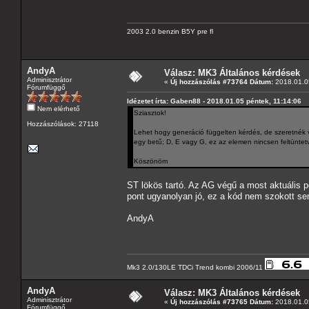
2003 2.0 benzin B5Y pre fl
AndyA
Válasz: MK3 Általános kérdések
Adminisztrátor
«
Új hozzászólás #73764 Dátum:
2018.01.05
Fórumfüggő
Idézetet írta: Gaben88 - 2018.01.05 péntek, 11:14:06
Nem elérhető
Sziasztok!
Hozzászólások: 27118
Lehet hogy generáció függelten kérdés, de szeretnék
egy betű; D, E vagy G, ez az elemen nincsen feltüntetve
Köszönöm
ST lökös tartó. Az AG végű a most aktuális p
pont ugyanolyan jó, ez a kód nem szokott s
AndyA
Mk3 2.0/130LE TDCi Trend kombi 2006/11
AndyA
Válasz: MK3 Általános kérdések
Adminisztrátor
«
Új hozzászólás #73765 Dátum:
2018.01.05
Fórumfüggő