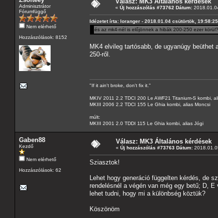
Válasz: MK3 Általános kérdések
Adminisztrátor
«
Új hozzászólás #73762 Dátum:
2018.01.04
Fórumfüggő
Idézetet írta: loranger - 2018.01.04 csütörtök, 19:58:25
Nem elérhető
és az mk4-nél is előjönnek a hibák 200-250 ezer körül
Hozzászólások: 8152
MK4 elvileg tartósabb, de ugyanúgy beüthet a
250-ről.
"If it ain't broke, don't fix it."
MKIV 2011 2.2 TDCI 200 Le AWF21 Titanium-S kombi, al
MKIII 2006 2.2 TDCI 155 Le Ghia kombi, alias Moncsi
múlt:
MKIII 2001 2.0 TDDI 115 Le Ghia kombi, alias Jógi
Gaben88
Válasz: MK3 Általános kérdések
Kezdő
«
Új hozzászólás #73763 Dátum:
2018.01.05
Nem elérhető
Sziasztok!
Hozzászólások: 62
Lehet hogy generáció függelten kérdés, de 
rendelésnél a végén van még egy betű; D, E v
lehet tudni, hogy mi a különbség köztük?
Köszönöm