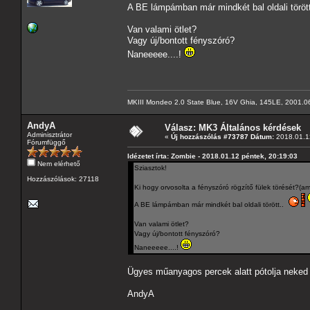
A BE lámpámban már mindkét bal oldali töröt
Van valami ötlet?
Vagy új/bontott fényszóró?
Naneeeee....!
MKIII Mondeo 2.0 State Blue, 16V Ghia, 145LE, 2001.0
AndyA
Válasz: MK3 Általános kérdések
Adminisztrátor
«
Új hozzászólás #73787 Dátum:
2018.01.12
Fórumfüggő
Idézetet írta: Zombie - 2018.01.12 péntek, 20:19:03
Nem elérhető
Sziasztok!
Hozzászólások: 27118
Ki hogy orvosolta a fényszóró rögzítő fülek törését?(am
A BE lámpámban már mindkét bal oldali törött..
Van valami ötlet?
Vagy új/bontott fényszóró?
Naneeeee....!
Ügyes műanyagos percek alatt pótolja neked 
AndyA