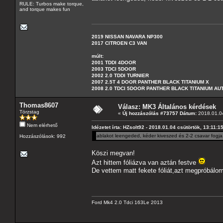
RULE: Turbos make torque,
and torque makes fun
2019 NISSAN NAVARA NP300
2017 CITROEN C3 VAN
múlt:
2001 TDDI 4DOOR
2003 TDCI 5DOOR
2002 2.0 TDDI TURNIER
2007 2.5T 4 DOOR PANTHER BLACK TITANIUM X
2008 2.0 TDCI 5DOOR PANTHER BLACK TITANIUM A
Thomas8607
Válasz: MK3 Általános kérdések
Törzstag
«
Új hozzászólás #73757 Dátum:
2018.01.04
Nem elérhető
Idézetet írta: HZsolt92 - 2018.01.04 csütörtök, 13:11:1
ablakot leengeded, kéder kiveszed és 2-2 csavar fogja.
Hozzászólások: 992
Köszi megvan!
Azt hittem fóliázva van aztán festve
De vettem matt fekete fóliát,azt megpróbálom
Ford Mk4 2.0 Tdci 163Le 2013