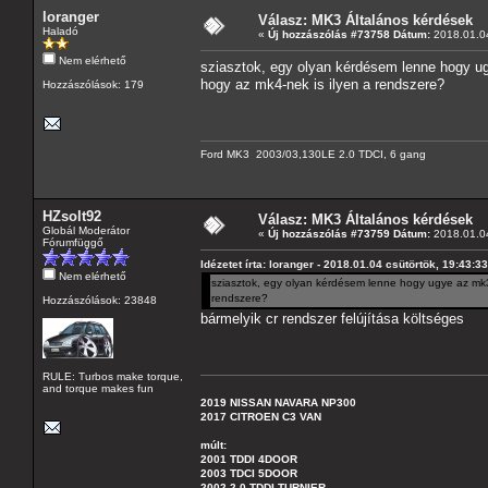
loranger
Válasz: MK3 Általános kérdések
Haladó
«
Új hozzászólás #73758 Dátum:
2018.01.04
Nem elérhető
sziasztok, egy olyan kérdésem lenne hogy ug
hogy az mk4-nek is ilyen a rendszere?
Hozzászólások: 179
Ford MK3 2003/03,130LE 2.0 TDCI, 6 gang
HZsolt92
Válasz: MK3 Általános kérdések
Globál Moderátor
«
Új hozzászólás #73759 Dátum:
2018.01.04
Fórumfüggő
Idézetet írta: loranger - 2018.01.04 csütörtök, 19:43:33
Nem elérhető
sziasztok, egy olyan kérdésem lenne hogy ugye az mk3 
rendszere?
Hozzászólások: 23848
bármelyik cr rendszer felújítása költséges
RULE: Turbos make torque,
and torque makes fun
2019 NISSAN NAVARA NP300
2017 CITROEN C3 VAN
múlt:
2001 TDDI 4DOOR
2003 TDCI 5DOOR
2002 2.0 TDDI TURNIER