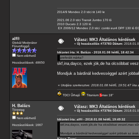
2014/9 Mondeo 2.0 tdci tit 140 le
2021.06 2.0 tdci Transit Jumbo 170 ló
2010 Ducato 2.3 120 ló
EX 2006/12 Mondeo 2,0 tdci combi eur4 DPF 130 ló EG
alf®
Válasz: MK3 Általános kérdések
Globál Moderátor
«
Új hozzászólás #73783 Dátum:
2018.01.08
Fórumfüggő
Idézetet írta: H. Balázs - 2018.01.08 hétfő, 18:42:34
Nem elérhető
preferált márka?
Hozzászólások: 48650
skf,ina,dayco, ezek jók,de ha olcsóbbat ves
Mondjuk a bárdinál kedvességgel azért jobba
«
Utoljára szerkesztve: 2018.01.08 hétfő, 19:51:47 írta 
TDCI Űrhajó
Titanium
S
max 18"
H. Balázs
Válasz: MK3 Általános kérdések
Törzstag
«
Új hozzászólás #73784 Dátum:
2018.01.08
Nem elérhető
Idézetet írta: alf® - 2018.01.08 hétfő, 19:49:32
skf,ina,dayco, ezek jók,de ha olcsóbbat veszel,max s
Hozzászólások: 1667
Mondjuk a bárdinál kedvességgel azért jobbak az árak