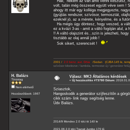
Hali, nekem az van amit venni készülsz, 
volt, talán még összeset együtt véve sem ! Sa
ahogy itt már egy kolléga megjegyezte, nagyon
(gyújtás rendszer, szívósor, termosztát, ola
ezeknél jó, az a mérete, kényelme, és a futó
Ha mégis úgy döntesz, hogy veszed, a váltót
ez a kvázi 3-as - amit a váltó fogóján alul, a
!! A váltó olajszint és...szín is jelezheti, ho
tisztább az olaj annál jobb !
Sok sikert, szerencsét !
2001 /
2.0 benz. aut. Ghia
/Sedan (CJBA 145 le, tempo
szívósor kibelezve / lambda, termostat új / generátor felú
H. Balázs
Válasz: MK3 Általános kérdések
Törzstag
«
Új hozzászólás #73780 Dátum:
2018.01.08
Nem elérhető
Sziasztok,
Hangoskodik a generátor szíjfeszítőn a görgö
Hozzászólások: 1667
cikk szám- link nagy segítség lenne.
Üdv Balázs.
2014/9 Mondeo 2.0 tdci tit 140 le
2021.06 2.0 tdci Transit Jumbo 170 ló