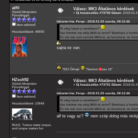
alf®
Válasz: MK3 Általános kérdések
Globál Moderátor
«
Új hozzászólás #73750 Dátum:
2018.01.03
Fórumfüggő
Idézetet írta: Ferqo - 2018.01.03 szerda, 08:12:46
Nem elérhető
Te még hiszel a mesékben?
Hozzászólások: 48650
Van értelme ma még MkIII-at venni? Belefutsz a hordós
Én ma már nem vennék MkIII-at, se benzinest, se dízel
sajna ez van.
TDCI Űrhajó
Titanium
S
max 18"
HZsolt92
Válasz: MK3 Általános kérdések
Globál Moderátor
«
Új hozzászólás #73751 Dátum:
2018.01.03
Fórumfüggő
Idézetet írta: Ferqo - 2018.01.03 szerda, 08:12:46
Nem elérhető
Te még hiszel a mesékben?
Hozzászólások: 23848
Van értelme ma még MkIII-at venni? Belefutsz a hordós
Én ma már nem vennék MkIII-at, se benzinest, se dízel
alf te vagy az?
nem szép dolog más nickjé
RULE: Turbos make torque,
and torque makes fun