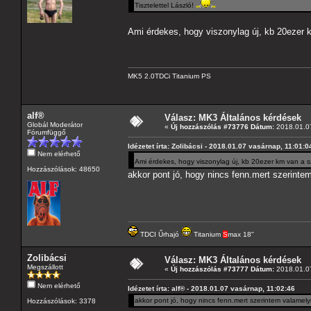
Tisztelettel László!
Ami érdekes, hogy viszonylag új, kb 20ezer 
MK5 2.0TDCi Titanium PS
alf®
Válasz: MK3 Általános kérdések
Globál Moderátor
«
Új hozzászólás #73776 Dátum:
2018.01.07
Fórumfüggő
Idézetet írta: Zolibácsi - 2018.01.07 vasárnap, 11:01:0
Nem elérhető
Ami érdekes, hogy viszonylag új, kb 20ezer km van a s
Hozzászólások: 48650
akkor pont jó, hogy nincs fenn.mert szerinte
TDCI Űrhajó
Titanium
S
max 18"
Zolibácsi
Válasz: MK3 Általános kérdések
Megszállott
«
Új hozzászólás #73777 Dátum:
2018.01.07
Nem elérhető
Idézetet írta: alf® - 2018.01.07 vasárnap, 11:02:46
akkor pont jó, hogy nincs fenn.mert szerintem valamely
Hozzászólások: 3378