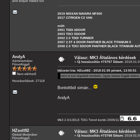
and torque makes fun
2019 NISSAN NAVARA NP300
2017 CITROEN C3 VAN
múlt:
2001 TDDI 4DOOR
2003 TDCI 5DOOR
2002 2.0 TDDI TURNIER
2007 2.5T 4 DOOR PANTHER BLACK TITANIUM X
2008 2.0 TDCI 5DOOR PANTHER BLACK TITANIUM A
AndyA
Válasz: MK3 Általános kérdések
Adminisztrátor
«
Új hozzászólás #73767 Dátum:
2018.01.05
Fórumfüggő
Idézetet írta: HZsolt92 - 2018.01.05 péntek, 13:50:51
Nem elérhető
nem is tud régebbit rendelni, úgyis vissza fogják dobni
Hozzászólások: 27118
Bontottból simán...
AndyA
Mk3 2.0/130LE TDCi Trend kombi 2006/11
HZsolt92
Válasz: MK3 Általános kérdések
Globál Moderátor
«
Új hozzászólás #73768 Dátum:
2018.01.05
Fórumfüggő