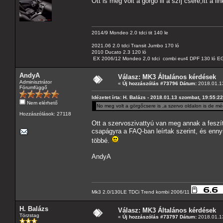
Ott is meg volt a görgö ill a szíj csere,itt a li
2014/9 Mondeo 2.0 tdci tit 140 le
2021.06 2.0 tdci Transit Jumbo 170 ló
2010 Ducato 2.3 120 ló
EX 2006/12 Mondeo 2,0 tdci combi eur4 DPF 130 ló EG
AndyA
Válasz: MK3 Általános kérdések
Adminisztrátor
«
Új hozzászólás #73796 Dátum:
2018.01.13
Fórumfüggő
Idézetet írta: H. Balázs - 2018.01.13 szombat, 19:55:22
Nem elérhető
No meg volt a görgőcsere is ,a szervo oldalon is de még
Hozzászólások: 27118
Ott a szervoszivattyú van meg annak a feszít
csapágyra a FAQ-ban leírtak szerint, és enny
többé.
AndyA
Mk3 2.0/130LE TDCi Trend kombi 2006/11
H. Balázs
Válasz: MK3 Általános kérdések
Törzstag
«
Új hozzászólás #73797 Dátum:
2018.01.13