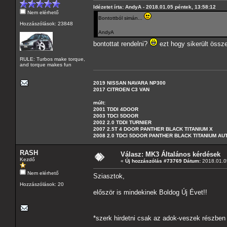
Idézetet írta: AndyA - 2018.01.05 péntek, 13:58:12
Nem elérhető
Bontottból simán...
Hozzászólások: 23848
AndyA
bontottat rendelni?
ezt hogy sikerült öss
RULE: Turbos make torque,
and torque makes fun
2019 NISSAN NAVARA NP300
2017 CITROEN C3 VAN
múlt:
2001 TDDI 4DOOR
2003 TDCI 5DOOR
2002 2.0 TDDI TURNIER
2007 2.5T 4 DOOR PANTHER BLACK TITANIUM X
2008 2.0 TDCI 5DOOR PANTHER BLACK TITANIUM A
RASH
Válasz: MK3 Általános kérdések
Kezdő
«
Új hozzászólás #73769 Dátum:
2018.01.05
Nem elérhető
Sziasztok,
Hozzászólások: 20
először is mindekinek Boldog Új Évet!!
*szerk hirdetni csak az adok-veszek részbe