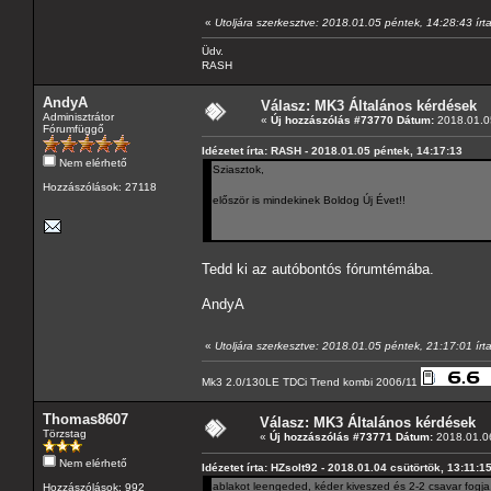
«
Utoljára szerkesztve: 2018.01.05 péntek, 14:28:43 írt
Üdv.
RASH
AndyA
Válasz: MK3 Általános kérdések
Adminisztrátor
«
Új hozzászólás #73770 Dátum:
2018.01.05
Fórumfüggő
Idézetet írta: RASH - 2018.01.05 péntek, 14:17:13
Nem elérhető
Sziasztok,
Hozzászólások: 27118
először is mindekinek Boldog Új Évet!!
Tedd ki az autóbontós fórumtémába.
AndyA
«
Utoljára szerkesztve: 2018.01.05 péntek, 21:17:01 írt
Mk3 2.0/130LE TDCi Trend kombi 2006/11
Thomas8607
Válasz: MK3 Általános kérdések
Törzstag
«
Új hozzászólás #73771 Dátum:
2018.01.06
Nem elérhető
Idézetet írta: HZsolt92 - 2018.01.04 csütörtök, 13:11:1
ablakot leengeded, kéder kiveszed és 2-2 csavar fogja.
Hozzászólások: 992