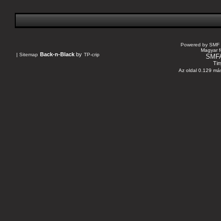
Powered by SMF 
Magyar f
Back-n-Black
by
|
Sitemap
TP-crip
SMF
Tin
Az oldal 0.129 más