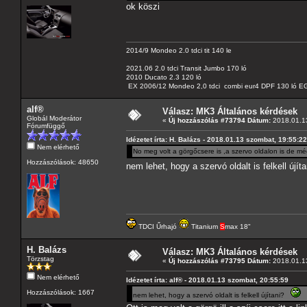
ok köszi
2014/9 Mondeo 2.0 tdci tit 140 le
2021.06 2.0 tdci Transit Jumbo 170 ló
2010 Ducato 2.3 120 ló
EX 2006/12 Mondeo 2,0 tdci combi eur4 DPF 130 ló EG
alf®
Válasz: MK3 Általános kérdések
Globál Moderátor
«
Új hozzászólás #73794 Dátum:
2018.01.13
Fórumfüggő
Idézetet írta: H. Balázs - 2018.01.13 szombat, 19:55:22
Nem elérhető
No meg volt a görgőcsere is ,a szervo oldalon is de még
Hozzászólások: 48650
nem lehet, hogy a szervó oldalt is felkell újí
TDCI Űrhajó
Titanium
S
max 18"
H. Balázs
Válasz: MK3 Általános kérdések
Törzstag
«
Új hozzászólás #73795 Dátum:
2018.01.13
Nem elérhető
Idézetet írta: alf® - 2018.01.13 szombat, 20:55:59
Hozzászólások: 1667
nem lehet, hogy a szervó oldalt is felkell újítani?