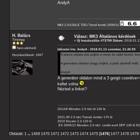
AndyA
Mk3 2.0/130LE TDCi Trend kombi 2006/11
H. Balázs
Válasz: MK3 Általános kérdések
Törzstag
«
Új hozzászólás #73799 Dátum:
2018.01.13
Nem elérhető
Idézetet írta: AndyA - 2018.01.13 szombat, 21:46:55
A szervo oldalra (kis szíjkör a motor és váltó között, f
Hozzászólások: 1667
A generátor oldalon (nagy szíjkör, a jobb sárvédő felől
AndyA
A generátor oldalon mind a 3 gorgö cserélve+
kellet volna
Nézted a linket?
2014/9 Mondeo 2.0 tdci tit 140 le
2021.06 2.0 tdci Transit Jumbo 170 ló
2010 Ducato 2.3 120 ló
EX 2006/12 Mondeo 2,0 tdci combi eur4 DPF 130 ló EG
Oldalak:
1
...
1469
1470
1471
1472
1473
1474
1475
[
1476
]
1477
1478
1479