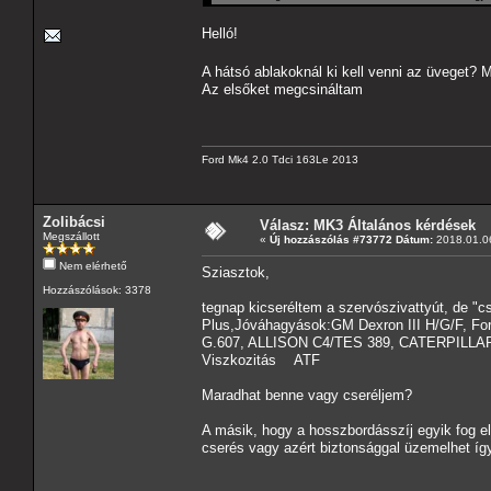
Helló!
A hátsó ablakoknál ki kell venni az üveget? 
Az elsőket megcsináltam
Ford Mk4 2.0 Tdci 163Le 2013
Zolibácsi
Válasz: MK3 Általános kérdések
Megszállott
«
Új hozzászólás #73772 Dátum:
2018.01.06
Nem elérhető
Sziasztok,
Hozzászólások: 3378
tegnap kicseréltem a szervószivattyút, de "cs
Plus,Jóváhagyások:GM Dexron III H/G/F, 
G.607, ALLISON C4/TES 389, CATERPILLAR 
Viszkozitás ATF
Maradhat benne vagy cseréljem?
A másik, hogy a hosszbordásszíj egyik fog el 
cserés vagy azért biztonsággal üzemelhet így