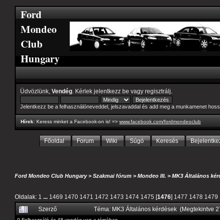
Ford
Mondeo
Club
Hungary
Üdvözlünk,
Vendég
. Kérlek
jelentkezz be
vagy
regisztrálj
.
Jelentkezz be a felhasználóneveddel, jelszavaddal és add meg a munkamenet hoss
Hírek
: Keress minket a Facebook-on is! =>
www.facebook.com/fordmondeoclub
Főoldal
Forum
Wiki
Súgó
Keresés
Bejelentke
Ford Mondeo Club Hungary
>
Szakmai fórum
>
Mondeo III.
>
MK3 Általános kér
Oldalak:
1
...
1469
1470
1471
1472
1473
1474
1475
[
1476
]
1477
1478
1479
Szerző
Téma: MK3 Általános kérdések (Megtekintve 
0 Felhasználó és 48 vendég van a témában