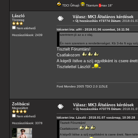
TDCI Űrhajó
Titanium
S
max 18"
László
Válasz: MK3 Általános kérdések
Törzstag
«
Új hozzászólás #73774 Dátum:
2018.01.07
Nem elérhető
Idézetet írta: alf® - 2018.01.06 szombat, 16:11:56
szerintem jó az a z olaj.
Hozzászólások: 2439
Én nem szeretem a rendetlenséget. Kb 3-4e ft egy sz
Tisztelt Fórumtárs!
Csatlakozom
A képről ítélve a szíj egyébként is csere ér
Tisztelettel László!
Ford Mondeo 2005 TDCI 2.0 115LE
Zolibácsi
Válasz: MK3 Általános kérdések
Megszállott
«
Új hozzászólás #73775 Dátum:
2018.01.07
Nem elérhető
Idézetet írta: László - 2018.01.07 vasárnap, 10:30:28
Tisztelt Fórumtárs!
Hozzászólások: 3378
Csatlakozom
A képről ítélve a szíj egyébként is csere érett. Nem k