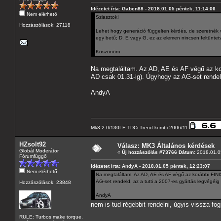
Idézetet írta: Gaben88 - 2018.01.05 péntek, 11:14:06
Nem elérhető
Sziasztok!
Hozzászólások: 27118
Lehet hogy generáció függelten kérdés, de szeretnék
egy betű; D, E vagy G, ez az elemen nincsen feltüntetve
Köszönöm
Na megtaláltam. Az AD, AE és AF végű az korá
AD csak 01.31-ig). Úgyhogy az AG-set rendel
AndyA
Mk3 2.0/130LE TDCi Trend kombi 2006/11
HZsolt92
Válasz: MK3 Általános kérdések
Globál Moderátor
«
Új hozzászólás #73766 Dátum:
2018.01.05
Fórumfüggő
Idézetet írta: AndyA - 2018.01.05 péntek, 12:23:07
Nem elérhető
Na megtaláltam. Az AD, AE és AF végű az korábbi FINIS
AG-set rendeld, az a tutti a 2007-es gyártás legvégéi
Hozzászólások: 23848
AndyA
nem is tud régebbit rendelni, úgyis vissza fo
RULE: Turbos make torque,