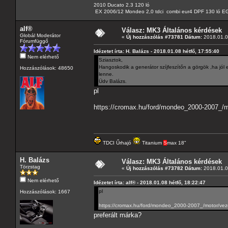
2010 Ducato 2.3 120 ló
EX 2006/12 Mondeo 2,0 tdci combi eur4 DPF 130 ló EG
alf®
Válasz: MK3 Általános kérdések
Globál Moderátor
«
Új hozzászólás #73781 Dátum:
2018.01.08
Fórumfüggő
Idézetet írta: H. Balázs - 2018.01.08 hétfő, 17:55:40
Nem elérhető
Sziasztok,
Hangoskodik a generátor szíjfeszítőn a görgök ,ha jól 
Hozzászólások: 48650
lenne.
Üdv Balázs.
pl
https://cromax.hu/ford/mondeo_2000-2007_/mo
TDCI Űrhajó
Titanium
S
max 18"
H. Balázs
Válasz: MK3 Általános kérdések
Törzstag
«
Új hozzászólás #73782 Dátum:
2018.01.08
Nem elérhető
Idézetet írta: alf® - 2018.01.08 hétfő, 18:22:47
pl
Hozzászólások: 1667
https://cromax.hu/ford/mondeo_2000-2007_/motor/vezer
preferált márka?