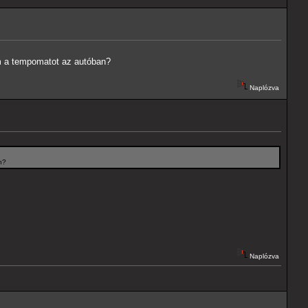
em a tempomatot az autóban?
Naplózva
n?
Naplózva