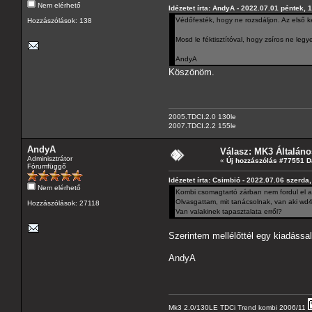
Nem elérhető
Idézetet írta: AndyA - 2022.07.01 péntek, 
Védőfesték, hogy ne rozsdáljon. Az első két
Hozzászólások: 138
Mosd le féktisztítóval, hogy zsíros ne legye
AndyA
Köszönöm.
2005.TDCI.2.0 130le
2007.TDCI.2.2 155le
AndyA
Válasz: MK3 Általáno
Adminisztrátor
«
Új hozzászólás #77551 D
Fórumfüggő
Idézetet írta: Csimbió - 2022.07.06 szerda
Nem elérhető
Kombi csomagtartó zárban nem fordul el a 
Olvasgattam, mit tanácsolnak, van aki wd40
Hozzászólások: 27118
Van valakinek tapasztalata erről?
Szerintem mellélőttél egy kiadássa
AndyA
Mk3 2.0/130LE TDCi Trend kombi 2006/11