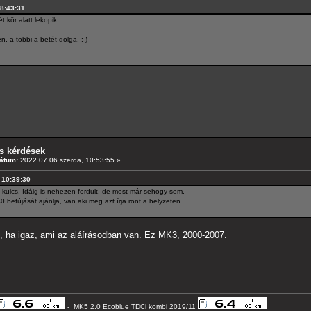
18:43:31
 kör alatt lekopik.
n, a többi a betét dolga. :-)
s kérdések
átum:
2022.07.06 szerda, 10:53:55 »
, 10:39:30
kulcs. Idáig is nehezen fordult, de most már sehogy sem.
 befújását ajánlja, van aki meg azt írja ront a helyzeten.
l, ha igaz, ami az aláírásodban van. Ez MK3, 2000-2007.
- MK5 2.0 Ecoblue TDCi kombi 2019/11