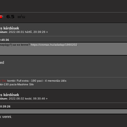
os kérdések
Dátum:
2022.08.01 hétfő, 20:39:26 »
9:45:36
ncsapágy?) az ez lenne?
https://cromax.hu/adatlap/1860202
.
yed
r Sky
kombi- Full extra - 190 paci - 4 memoriás ülés
bi-130 pacis-Mashine Silv
os kérdések
Dátum:
2022.08.02 kedd, 06:30:46 »
20:39:26
k venni.