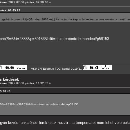
átum:
2022.07.08 péntek, 09:38:48 »
éntek, 08:49:23
an gyári diagnosztikája(Mondeo 2003 évj.) és be tudná kapcsolni nekem a tempomatot az autóba
pic.php?f=6&t=2838&p=59153&hilit=cruise+control+mondeo#p59153
- MK5 2.0 Ecoblue TDCi kombi 2019/11
s kérdések
átum:
2022.07.08 péntek, 14:32:32 »
09:38:48
?f=6&t=2838&p=59153&hilit=cruise+control+mondeo#p59153
gyon kevés funkcióhoz férek csak hozzá... a tempomatot nem lehet vele beka