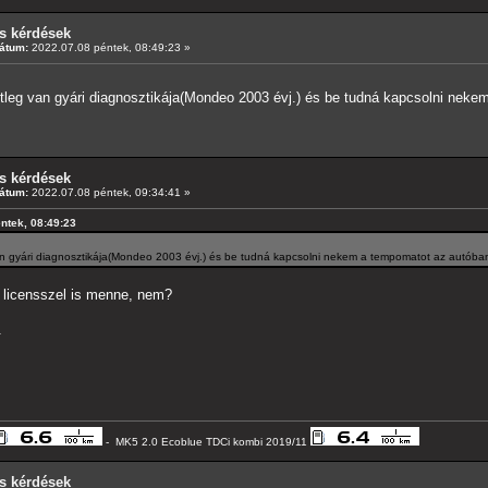
s kérdések
átum:
2022.07.08 péntek, 08:49:23 »
etleg van gyári diagnosztikája(Mondeo 2003 évj.) és be tudná kapcsolni nek
s kérdések
átum:
2022.07.08 péntek, 09:34:41 »
éntek, 08:49:23
an gyári diagnosztikája(Mondeo 2003 évj.) és be tudná kapcsolni nekem a tempomatot az autóba
 licensszel is menne, nem?
.
- MK5 2.0 Ecoblue TDCi kombi 2019/11
s kérdések