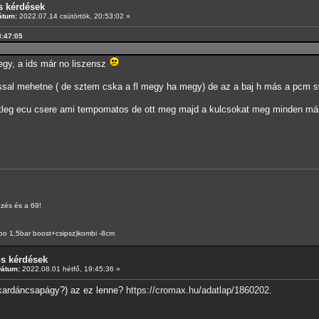
s kérdések
átum:
2022.07.14 csütörtök, 20:53:02 »
8:47:05
y, a ids már no liszensz
ssal mehetne ( de sztem cska a fl megy ha megy) de az a baj h más a pcm sw a
leg ecu csere ami tempomatos de ott meg majd a kulcsokat meg minden mást 
őzés és a 69!
rbo 1,5bar boost+csipsz)kombi -8cm
os kérdések
Dátum:
2022.08.01 hétfő, 19:45:36 »
(kardáncsapágy?) az ez lenne?
https://cromax.hu/adatlap/1860202
.