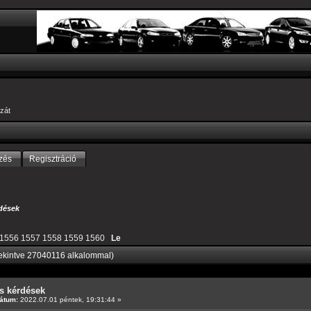
zát
zés
Regisztráció
dések
1556
1557
1558
1559
1560
Le
ekintve 27040116 alkalommal)
s kérdések
átum:
2022.07.01 péntek, 19:31:44 »