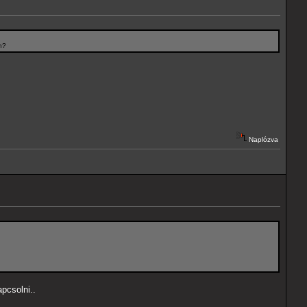
n?
Naplózva
pcsolni..