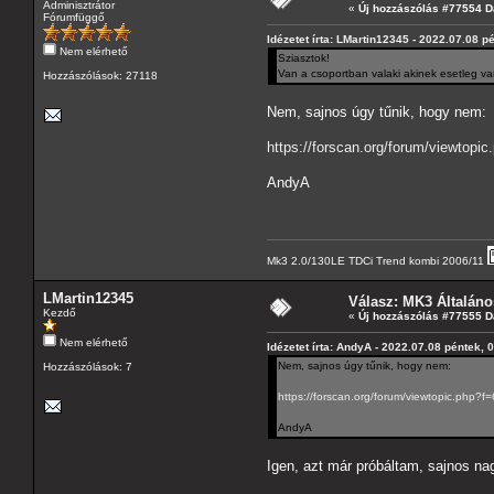
Adminisztrátor
«
Új hozzászólás #77554 D
Fórumfüggő
Idézetet írta: LMartin12345 - 2022.07.08 p
Nem elérhető
Sziasztok!
Van a csoportban valaki akinek esetleg v
Hozzászólások: 27118
Nem, sajnos úgy tűnik, hogy nem:
https://forscan.org/forum/viewto
AndyA
Mk3 2.0/130LE TDCi Trend kombi 2006/11
LMartin12345
Válasz: MK3 Általáno
Kezdő
«
Új hozzászólás #77555 D
Nem elérhető
Idézetet írta: AndyA - 2022.07.08 péntek, 
Nem, sajnos úgy tűnik, hogy nem:
Hozzászólások: 7
https://forscan.org/forum/viewtopic.php
AndyA
Igen, azt már próbáltam, sajnos na