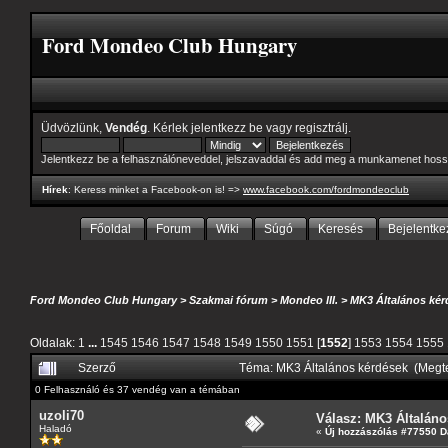
Ford Mondeo Club Hungary
Üdvözlünk,
Vendég
. Kérlek
jelentkezz be
vagy
regisztrálj
.
Jelentkezz be a felhasználóneveddel, jelszavaddal és add meg a munkamenet hoss
Hírek
: Keress minket a Facebook-on is! =>
www.facebook.com/fordmondeoclub
Főoldal
Forum
Wiki
Súgó
Keresés
Bejelentke
Ford Mondeo Club Hungary
>
Szakmai fórum
>
Mondeo III.
>
MK3 Általános kér
Oldalak:
1
...
1545
1546
1547
1548
1549
1550
1551
[
1552
]
1553
1554
1555
Szerző
Téma: MK3 Általános kérdések (Megt
0 Felhasználó és 37 vendég van a témában
uzoli70
Válasz: MK3 Általáno
Haladó
«
Új hozzászólás #77550 D