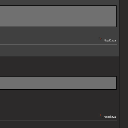
Naplózva
Naplózva