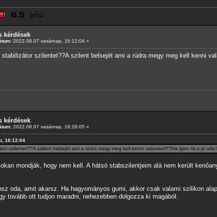
s kérdések
átum:
2022.08.07 vasárnap, 16:12:04 »
stabilizátor szilentet??A szilent belsejét ami a rúdra megy meg kell kenni v
s kérdések
átum:
2022.08.07 vasárnap, 16:26:05 »
p, 16:12:04
zátor szilentet??A szilent belsejét ami a rúdra megy meg kell kenni valamivel??Ha igen mi a jó od
kan mondják, hogy nem kell. A hátsó stabszilentjeim alá nem került kenőanyag
nsz oda, amit akarsz. Ha hagyományos gumi, akkor csak valami szilikon alapú
gy tovább ott tudjon maradni, nehezebben dolgozza ki magából.