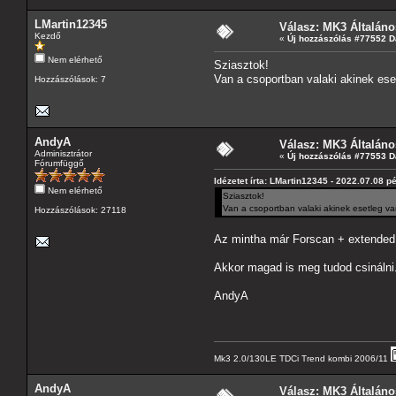
LMartin12345
Válasz: MK3 Általáno
Kezdő
«
Új hozzászólás #77552 D
Nem elérhető
Sziasztok!
Van a csoportban valaki akinek es
Hozzászólások: 7
AndyA
Válasz: MK3 Általáno
Adminisztrátor
«
Új hozzászólás #77553 D
Fórumfüggő
Idézetet írta: LMartin12345 - 2022.07.08 p
Nem elérhető
Sziasztok!
Van a csoportban valaki akinek esetleg v
Hozzászólások: 27118
Az mintha már Forscan + extended
Akkor magad is meg tudod csinálni
AndyA
Mk3 2.0/130LE TDCi Trend kombi 2006/11
AndyA
Válasz: MK3 Általáno