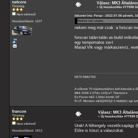
netcore
Válasz: MK3 Általáno
Törzstag
«
Új hozzászólás #77558 D
Nem elérhető
Idézetet írta: Ferqo - 2022.07.08 péntek, 1
Relhist már eladta
Hozzászólások: 1107
nekem meg már csak a forscan meg
forscan talán-talán as-build mókolá
egy tempomatos sw-t
Marad VIk vagy márkaszervíz, eset
0670-5882782
A nőknek 70 házimunkához kell érteniük:a f
Mk4 2008 2,0Tdci 143Le? Titanium-x
Ex:Focus mk2 1,6tdci kombi 18"
R.I.P. Mondeo mk3(2002)2.0 tddi(tdci vgt tu
francoe
Válasz: MK3 Általán
Törzstag
«
Új hozzászólás #77559 
Nem elérhető
Urak! A féltengely vezetőcsapágy 
Előre is köszi a válaszokat.
Hozzászólások: 1612