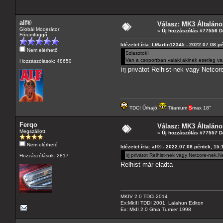
alf®
Válasz: MK3 Általáno
Globál Moderátor
«
Új hozzászólás #77556 D
Fórumfüggő
Idézetet írta: LMartin12345 - 2022.07.08 p
Nem elérhető
Sziasztok!
Van a csoportban valaki akinek esetleg v
Hozzászólások: 48650
írj privátot Relhist-nek vagy Netco
TDCI Űrhajó
Titanium
S
max 18"
Ferqo
Válasz: MK3 Általáno
Megszállott
«
Új hozzászólás #77557 D
Nem elérhető
Idézetet írta: alf® - 2022.07.08 péntek, 15:
írj privátot Relhist-nek vagy Netcore-nek.N
Hozzászólások: 2817
Relhist már eladta
MKIV 2.0 TDCi 2014
Ex:MkIII TDDI 2001 Lalahun Editon
Ex: MkII 2.0 Ghia Turnier 1998