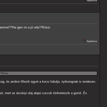
Naplózva
alamivel??Ha igen mi a jó oda??Köszi
Naplózva
a??Köszi
, és amikor liftezik egyet a kocsi hátulja, nyikorognak is rendesen.
t, mert az ásványi olaj alapú cuccok tönkreteszik a gumit. És