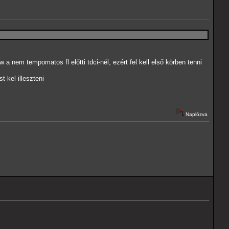
 nem tempomatos fl előtti tdci-nél, ezért fel kell első körben tenni
kel illeszteni
Naplózva