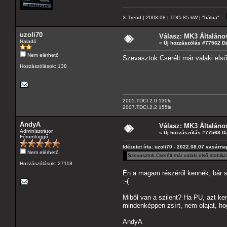
X-Trend | 2003.08 | TDCi 85 kW | "bálna" --
uzoli70
Válasz: MK3 Általáno
Haladó
«
Új hozzászólás #77562 D
Nem elérhető
Szevasztok.Cserélt már valaki első 
Hozzászólások: 138
2005.TDCI.2.0 130le
2007.TDCI.2.2 155le
AndyA
Válasz: MK3 Általáno
Adminisztrátor
«
Új hozzászólás #77563 D
Fórumfüggő
Idézetet írta: uzoli70 - 2022.08.07 vasárna
Nem elérhető
Szevasztok.Cserélt már valaki első stabili
Hozzászólások: 27118
Én a magam részéről kennék, bár so
:-(
Miből van a szilent? Ha PU, azt ke
mindenképpen zsírt, nem olajat, ho
AndyA