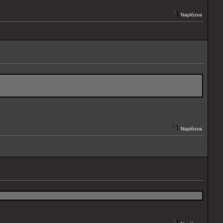
Naplózva
Naplózva