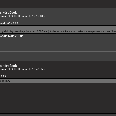
s kérdések
átum:
2022.07.08 péntek, 15:16:13 »
éntek, 08:49:23
an gyári diagnosztikája(Mondeo 2003 évj.) és be tudná kapcsolni nekem a tempomatot az autóba
re-nek.Nekik van.
s kérdések
átum:
2022.07.08 péntek, 18:47:05 »
16:13
ekik van.