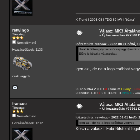
X-Trend | 2003.08 | TDCi 85 kW | "bálna" --
rstwingo
Válasz: MK3 Általán
Törzstag
«
Új hozzászólás #77560 
Nem elérhető
Idézetet írta: francoe - 2022.08.01 hétfő, 1
Urak! A féltengely vezetőcsapágy (kardá
Hozzászólások: 1133
Előre is köszi a válaszokat.
igen az , de ne a legolcsóbbat veg
csak vagyok
2012-s MK4 2.0 TD
CI
Titanium
Luxury
Luna
2005/03/31-TD
CI
2.0 TURNIER
VIVA X
- kom
francoe
Válasz: MK3 Általán
Törzstag
«
Új hozzászólás #77561 
Nem elérhető
Idézetet írta: rstwingo - 2022.08.01 hétfő, 
igen az , de ne a legolcsóbbat vegyed
Hozzászólások: 1612
Köszi a választ. Febi Bilsteint fogo