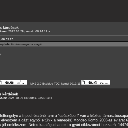
s kérdések
átum:
2025.08.29 péntek, 08:24:17 »
, 08:09:20
lepfedél tömités megadta magát.......
)
- MK5 2.0 Ecoblue TDCi kombi 2019/11
s kérdések
átum:
2025.10.09 csütörtök, 23:32:10 »
féltengelye a tripod részénél ami a "csészében" van a köztes támasztócsapág
a elveszem a gázt egyből eltűnik a remegés) Mondeo Kombi 2003-as évjárat 6 s
a jól emlékszem. Netes katalógusban ezt a gyári cikkszámot hozza rá: 1447