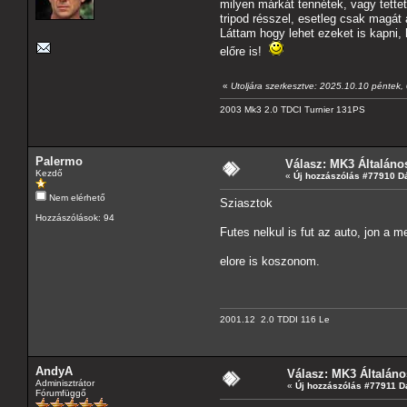
milyen márkát tennétek, vagy tette
tripod résszel, esetleg csak magát
Láttam hogy lehet ezeket is kapni
előre is!
«
Utoljára szerkesztve: 2025.10.10 péntek
2003 Mk3 2.0 TDCI Turnier 131PS
Palermo
Válasz: MK3 Általáno
Kezdő
«
Új hozzászólás #77910 D
Nem elérhető
Sziasztok
Hozzászólások: 94
Futes nelkul is fut az auto, jon a m
elore is koszonom.
2001.12 2.0 TDDI 116 Le
AndyA
Válasz: MK3 Általáno
Adminisztrátor
«
Új hozzászólás #77911 D
Fórumfüggő