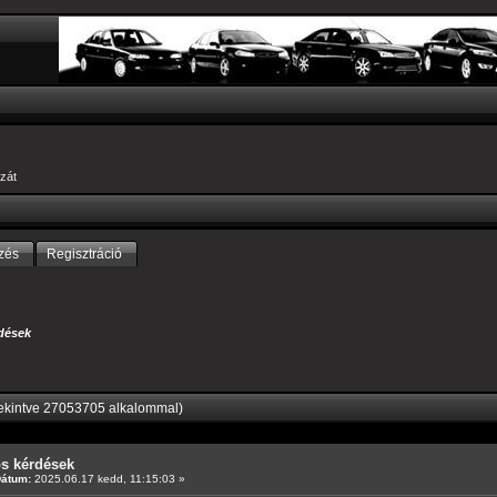
zát
zés
Regisztráció
dések
ekintve 27053705 alkalommal)
os kérdések
Dátum:
2025.06.17 kedd, 11:15:03 »