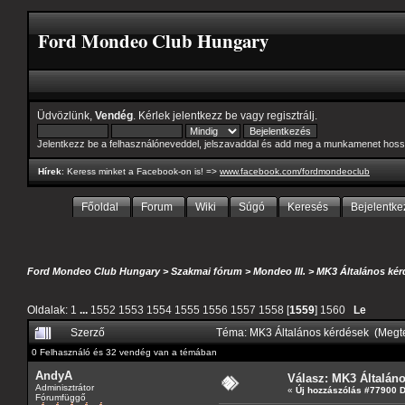
Ford Mondeo Club Hungary
Üdvözlünk,
Vendég
. Kérlek
jelentkezz be
vagy
regisztrálj
.
Jelentkezz be a felhasználóneveddel, jelszavaddal és add meg a munkamenet hoss
Hírek
: Keress minket a Facebook-on is! =>
www.facebook.com/fordmondeoclub
Főoldal
Forum
Wiki
Súgó
Keresés
Bejelentke
Ford Mondeo Club Hungary
>
Szakmai fórum
>
Mondeo III.
>
MK3 Általános kér
Oldalak:
1
...
1552
1553
1554
1555
1556
1557
1558
[
1559
]
1560
Le
Szerző
Téma: MK3 Általános kérdések (Megt
0 Felhasználó és 32 vendég van a témában
AndyA
Válasz: MK3 Általán
Adminisztrátor
«
Új hozzászólás #77900 
Fórumfüggő