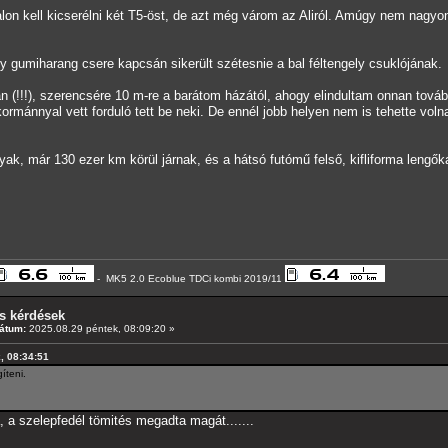
alon kell kicserélni két T5-öst, de azt még várom az Aliról. Amúgy nem nag
ly gumiharang csere kapcsán sikerült szétesnie a bal féltengely csuklójának.
!!!), szerencsére 10 m-re a barátom házától, ahogy elindultam onnan tovább, 
kormánnyal vett forduló tett be neki. De ennél jobb helyen nem is tehette vol
k, már 130 ezer km körül járnak, és a hátsó futómű felső, kifliforma lengőkar
- MK5 2.0 Ecoblue TDCi kombi 2019/11
s kérdések
átum:
2025.08.29 péntek, 08:09:20 »
k, 08:34:51
íteni.
, a szelepfedél tömités megadta magát.......