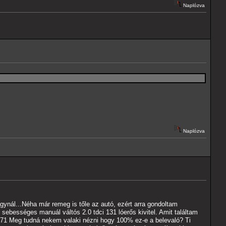
Naplózva
Naplózva
ynál...Néha már remeg is tőle az autó, ezért arra gondoltam
ebességes manuál váltós 2.0 tdci 131 lóerős kivitel. Amit találtam
471 Meg tudná nekem valaki nézni hogy 100% ez-e a belevaló? Ti