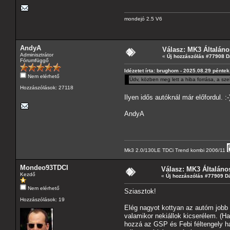
mondejó 2.5 V6
AndyA
Válasz: MK3 Általáno
Adminisztrátor
«
Új hozzászólás #77908 D
Fórumfüggő
Idézetet írta: brughom - 2025.08.29 péntek
Nem elérhető
Üdv, közben meg lett a hiba forrása, a sze
Hozzászólások: 27118
Ilyen idős autóknál már előfordul. :-
AndyA
Mk3 2.0/130LE TDCi Trend kombi 2006/11
Mondeo93TDCI
Válasz: MK3 Általáno
Kezdő
«
Új hozzászólás #77909 D
Nem elérhető
Sziasztok!
Hozzászólások: 19
Elég nagyot kottyan az autóm jobb 
valamikor nekiállok kicserélem. (H
hozzá az GSP és Febi féltengely h