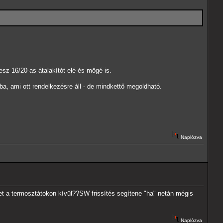
esz 16/20-as átalakítót elé és mögé is.
a, ami ott rendelkezésre áll - de mindkettő megoldható.
Naplózva
 a termosztátokon kívül??SW frissítés segítene "ha" netán mégis
Naplózva