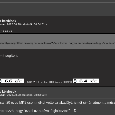
s kérdések
átum:
2025.08.28 csütörtök, 08:34:51 »
, 17:07:49
ivattyú mögött hol szivároghat a motorolaj? Azért leirom, hogy a szervóolaj nem fogy. Az autó s
mit segíteni.
- MK5 2.0 Ecoblue TDCi kombi 2019/11
s kérdések
átum:
2025.08.28 csütörtök, 08:43:03 »
an 20 éves MK3 csont nélkül vette az akadályt, ismét simán átment a műsz
te hozzá, hogy "ezzel az autóval foglalkoztak". :-D