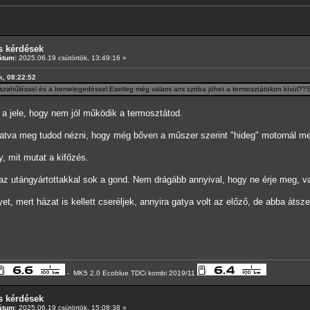
s kérdések
átum:
2025.06.19 csütörtök, 13:49:16 »
ök, 08:22:52
szahűléssel és a bemelegedéssel.Esetleg még valami ami szóba jöhet a termosztátokon kívül??SW
 a jele, hogy nem jól működik a termosztátod.
atva meg tudod nézni, hogy még bőven a műszer szerint "hideg" motornál meg
, mit mutat a kifőzés.
az utángyártottakkal sok a gond. Nem drágább annyival, hogy ne érje meg, val
et, mert házat is kellett cseréljek, annyira gatya volt az előző, de abba átsz
- MK5 2.0 Ecoblue TDCi kombi 2019/11
s kérdések
átum:
2025.06.19 csütörtök, 15:08:38 »