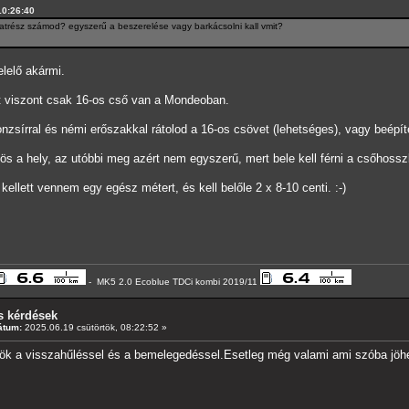
10:26:40
lkatrész számod? egyszerű a beszerelése vagy barkácsolni kall vmit?
lelő akármi.
tt viszont csak 16-os cső van a Mondeoban.
nzsírral és némi erőszakkal rátolod a 16-os csövet (lehetséges), vagy beépít
s a hely, az utóbbi meg azért nem egyszerű, mert bele kell férni a csőhosszb
kellett vennem egy egész métert, és kell belőle 2 x 8-10 centi. :-)
- MK5 2.0 Ecoblue TDCi kombi 2019/11
s kérdések
átum:
2025.06.19 csütörtök, 08:22:52 »
k a visszahűléssel és a bemelegedéssel.Esetleg még valami ami szóba jöhet