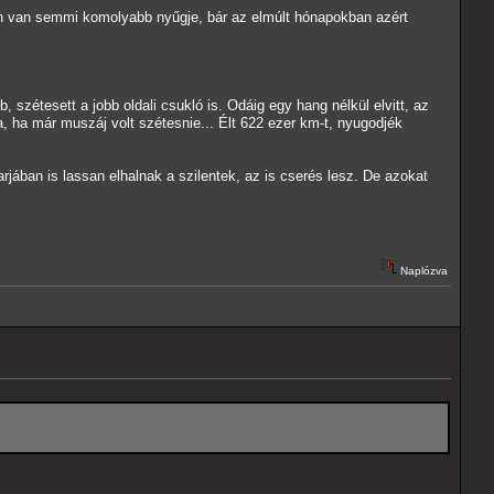
yon van semmi komolyabb nyűgje, bár az elmúlt hónapokban azért
szétesett a jobb oldali csukló is. Odáig egy hang nélkül elvitt, az
na, ha már muszáj volt szétesnie... Élt 622 ezer km-t, nyugodjék
jában is lassan elhalnak a szilentek, az is cserés lesz. De azokat
Naplózva