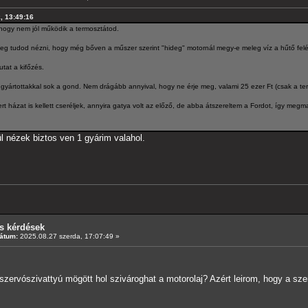
k, 13:49:16
, hogy nem jól működik a termosztátod.
eg tudod nézni, hogy még bőven a műszer szerint "hideg" motornál megy-e meleg víz a hűtő felé
utat a kifőzés.
gyártottakkal sok a gond. Nem drágább annyival, hogy ne érje meg, valami 25 ezer Ft (csak a term
t házat is kellett cseréljek, annyira gatya volt az előző, de abba átszereltem a Fordot, így megmar
l nézek biztos ven 1 gyárim valahol.
s kérdések
átum:
2025.08.27 szerda, 17:07:49 »
zervószivattyú mögött hol szivároghat a motorolaj? Azért leirom, hogy a sze