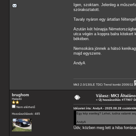
Igen, szoktam. Jelenleg a műszerf
szórakoztatott.
Tavaly nyáron egy ártatlan féltenge
Azután két hónapja Németországban (
utca végén a koppra balra kitekert 
békében.
Nemsokára jönnek a hátsó kerékagya
majd egyszerre.
AndyA
Mk3 2.0/130LE TDCi Trend kombi 2006/11
brughom
Válasz: MK3 Általáno
Haladó
«
Új hozzászólás #77907 D
Nem elérhető
Idézetet írta: AndyA - 2025.08.28 csütörtö
Egy kép esetleg? Lehet, tudna valamit seg
Hozzászólások: 485
AndyA
Üdv, közben meg lett a hiba forrása