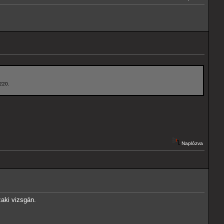
t220.
Naplózva
aki vizsgán.