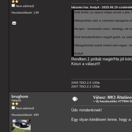
Nem elérhető
Idézetet írta: AndyA - 2025.06.19 csütörtö
Amit leírtál, az sajnos mégis annak a jele
Hozzászólások: 138
Hidegindítás után a csöveket tapogatva m
Ha igen - termosztát csere, mindegy, mit m
Ford kereskedésben vegyél gyárit, az után
Utángyártottat tudok neked adni egyet, mer
AndyA
Rendben,1 próbát megér!Ha jól körü
Köszi a választ!!
2005.TDCI.2.0 130le
2007.TDCI.2.2 155le
brughom
Válasz: MK3 Általáno
Haladó
«
Új hozzászólás #77904 D
Nem elérhető
Üdv mindenkinek!
Hozzászólások: 485
Egy olyan kérdésem lenne, hogy a s