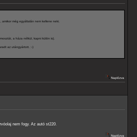
, amikor még egyáltalán nem kellene neki.
osztát, a háza nélkül, kapni külön is).
adt az utángyártott. :-)
Naplózva
rvóolaj nem fogy. Az autó st220.
Naplózva