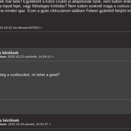
tek már bele? Egyébként a külső csukló jó állapotúnak tűnik, nem tudom érd
 a tripod fejet, vagy fölösleges kínlódás? Nem tudom ezeknél maga a csésze 
, ha minden igaz. Ezen a gyári cikkszámon találtam Febest gyártótól fel
, 01:03:32 írta Mondeo93TDCI
»
s kérdések
átum:
2025.10.23 csütörtök, 14:54:12 »
eleg a szellozobol, mi lehet a gond?
s kérdések
átum:
2025.10.24 péntek, 10:01:27 »