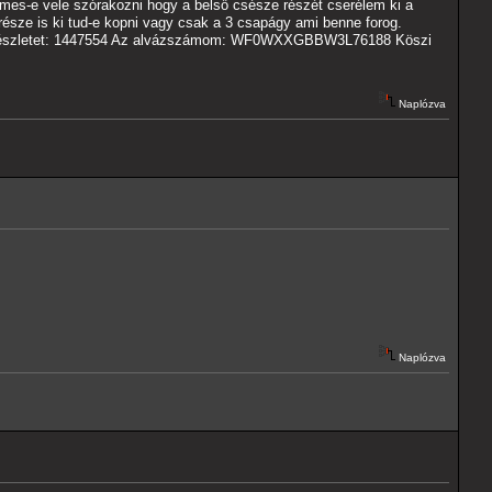
emes-e vele szórakozni hogy a belső csésze részét cserélem ki a
része is ki tud-e kopni vagy csak a 3 csapágy ami benne forog.
újító készletet: 1447554 Az alvázszámom: WF0WXXGBBW3L76188 Köszi
Naplózva
Naplózva