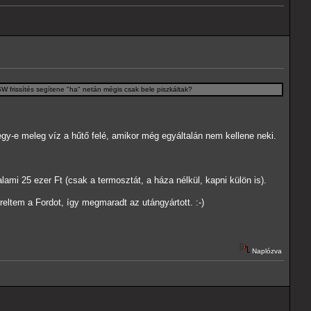
 frissítés segítene "ha" netán mégis csak bele piszkáltak?
y-e meleg víz a hűtő felé, amikor még egyáltalán nem kellene neki.
ami 25 ezer Ft (csak a termosztát, a háza nélkül, kapni külön is).
ereltem a Fordot, így megmaradt az utángyártott. :-)
Naplózva