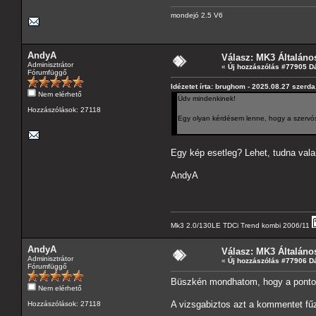
mondejó 2.5 V6
AndyA
Válasz: MK3 Általáno
Adminisztrátor
«
Új hozzászólás #77905 D
Fórumfüggő
Idézetet írta: brughom - 2025.08.27 szerda
Nem elérhető
Üdv mindenkinek!
Hozzászólások: 27118
Egy olyan kérdésem lenne, hogy a szervósz
Egy kép esetleg? Lehet, tudna vala
AndyA
Mk3 2.0/130LE TDCi Trend kombi 2006/11
AndyA
Válasz: MK3 Általáno
Adminisztrátor
«
Új hozzászólás #77906 D
Fórumfüggő
Büszkén mondhatom, hogy a pontos
Nem elérhető
A vizsgabiztos azt a kommentet fűz
Hozzászólások: 27118