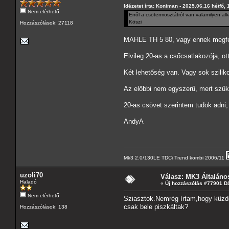
Idézetet írta: Koniman - 2025.06.16 hétfő, 
Nem elérhető
Erről a csötermosztátról van valamilyen a
Köszi
Hozzászólások: 27118
MAHLE TH 5 80, vagy ennek megfe
Elvileg 20-as a csőcsatlakozója, o
Két lehetőség van. Vagy sok sziliko
Az előbbi nem egyszerű, mert szűkö
20-as csövet szerintem tudok adni, 
AndyA
Mk3 2.0/130LE TDCi Trend kombi 2006/11
uzoli70
Válasz: MK3 Általáno
Haladó
«
Új hozzászólás #77901 D
Nem elérhető
Sziasztok.Nemrég írtam,hogy küzdö
csak bele piszkáltak?
Hozzászólások: 138