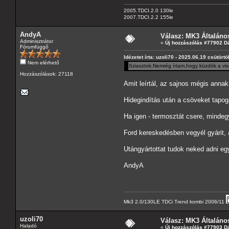
2005.TDCI.2.0 130le
2007.TDCI.2.2 155le
AndyA
Válasz: MK3 Általáno
Adminisztrátor
«
Új hozzászólás #77902 D
Fórumfüggő
Idézetet írta: uzoli70 - 2025.06.19 csütört
Nem elérhető
Sziasztok.Nemrég írtam,hogy küzdök a vis
Hozzászólások: 27118
Amit leírtál, az sajnos mégis annak
Hidegindítás után a csöveket tapog
Ha igen - termosztát csere, mindegy
Ford kereskedésben vegyél gyárit, 
Utángyártottat tudok neked adni egy
AndyA
Mk3 2.0/130LE TDCi Trend kombi 2006/11
uzoli70
Válasz: MK3 Általáno
Haladó
«
Új hozzászólás #77903 D