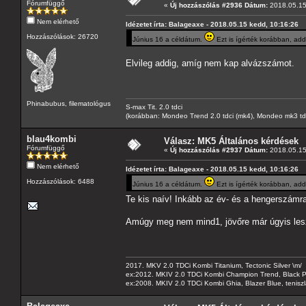
Fórumfüggő
«
Új hozzászólás #2936 Dátum:
2018.05.15
Nem elérhető
Idézetet írta: Balageaxe - 2018.05.15 kedd, 10:16:26
Hozzászólások: 26720
Június 16 a céldátum.
Ezt is ígérték korábban, add
Elvileg addig, amíg nem kap alvázszámot.
Phinabubus, filematológus
S-max Tit. 2.0 tdci
(korábban: Mondeo Trend 2.0 tdci (mk4), Mondeo mk3 tdci, 
blau4kombi
Válasz: MK5 Általános kérdések
Fórumfüggő
«
Új hozzászólás #2937 Dátum:
2018.05.15
Nem elérhető
Idézetet írta: Balageaxe - 2018.05.15 kedd, 10:16:26
Hozzászólások: 6488
Június 16 a céldátum.
Ezt is ígérték korábban, add
Te kis naív! Inkább az év- és a hengerszám
Amúgy meg nem mind1, jövőre már úgyis lesz 
2017. MKV 2.0 TDCi Kombi Titanium, Tectonic Silver \m/
ex:2012. MKIV 2.0 TDCi Kombi Champion Trend, Black Pa
ex:2008. MKIV 2.0 TDCi Kombi Ghia, Blazer Blue, tenis