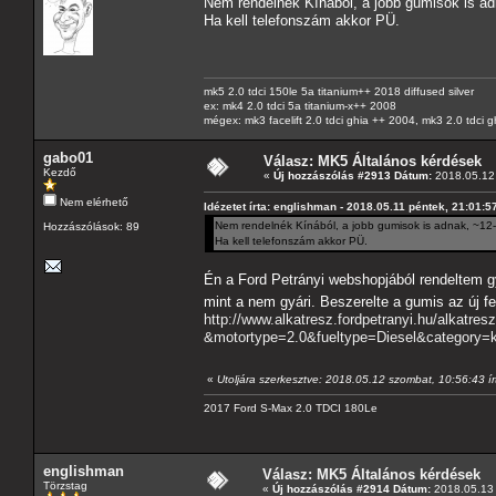
Nem rendelnék Kínából, a jobb gumisok is adn
Ha kell telefonszám akkor PÜ.
mk5 2.0 tdci 150le 5a titanium++ 2018 diffused silver
ex: mk4 2.0 tdci 5a titanium-x++ 2008
mégex: mk3 facelift 2.0 tdci ghia ++ 2004, mk3 2.0 tdci 
gabo01
Válasz: MK5 Általános kérdések
Kezdő
«
Új hozzászólás #2913 Dátum:
2018.05.12 
Nem elérhető
Idézetet írta: englishman - 2018.05.11 péntek, 21:01:5
Nem rendelnék Kínából, a jobb gumisok is adnak, ~12-1
Hozzászólások: 89
Ha kell telefonszám akkor PÜ.
Én a Ford Petrányi webshopjából rendeltem gy
mint a nem gyári. Beszerelte a gumis az új f
http://www.alkatresz.fordpetranyi.hu/alkatr
&motortype=2.0&fueltype=Diesel&category=k
«
Utoljára szerkesztve: 2018.05.12 szombat, 10:56:43 í
2017 Ford S-Max 2.0 TDCI 180Le
englishman
Válasz: MK5 Általános kérdések
Törzstag
«
Új hozzászólás #2914 Dátum:
2018.05.13 