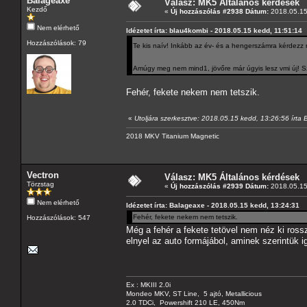
Balageaxe
Válasz: MK5 Általános kérdések
Kezdő
«
Új hozzászólás #2938 Dátum:
2018.05.15
Nem elérhető
Idézetet írta: blau4kombi - 2018.05.15 kedd, 11:51:14
Hozzászólások: 79
Te kis naív! Inkább az év- és a hengerszámra kérdez
Amúgy meg nem mind1, jövőre már úgyis lesz vmi új! Sz
Fehér, fekete nekem nem tetszik.
«
Utoljára szerkesztve: 2018.05.15 kedd, 13:26:56 írta
2018 MKV Titanium Magnetic
Vectron
Válasz: MK5 Általános kérdések
Törzstag
«
Új hozzászólás #2939 Dátum:
2018.05.15
Nem elérhető
Idézetet írta: Balageaxe - 2018.05.15 kedd, 13:24:31
Fehér, fekete nekem nem tetszik.
Hozzászólások: 547
Még a fehér a fekete tetövel nem néz ki ross
elnyel az auto formájábol, aminek szerintük i
Ex : MKIII 2.0i
Mondeo MKV, ST Line, 5 ajtó, Metallicious
2.0 TDCi, Powershift 210 LE, 450Nm