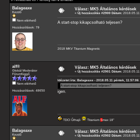
Balageaxe
Válasz: MK5 Általános kérdések
Kezdő
«
Új hozzászólás #2900 Dátum:
2018.05.11 
Nem elérhető
A start-stop kikapcsolható teljesen?
Hozzászólások: 79
2018 MKV Titanium Magnetic
alf®
Válasz: MK5 Általános kérdések
Globál Moderátor
«
Új hozzászólás #2901 Dátum:
2018.05.11 
Fórumfüggő
Idézetet írta: Balageaxe - 2018.05.11 péntek, 11:57:06
Nem elérhető
A start-stop kikapcsolható teljesen?
Hozzászólások: 48650
igen.
TDCI Űrhajó
Titanium
S
max 18"
Balageaxe
Válasz: MK5 Általános kérdések
Kezdő
«
Új hozzászólás #2902 Dátum:
2018.05.11 