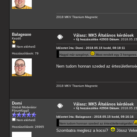
2018 MKV Titanium Magnetic
Balageaxe
Válasz: MK5 Általános kérdések
Kezdő
«
Új hozzászólás #2933 Dátum:
2018.05.15
Nem elérhető
Idézetet írta: Domi - 2018.05.15 kedd, 08:18:11
Hozzászólások: 79
Hagyd már szegényt.
Most rendelt egy 3 hengeres 
Nem tudom honnan szeded az értesületlensé
2018 MKV Titanium Magnetic
Domi
Válasz: MK5 Általános kérdések
Globál Moderátor
«
Új hozzászólás #2934 Dátum:
2018.05.15
Fórumfüggő
Idézetet írta: Balageaxe - 2018.05.15 kedd, 09:16:16
Nem elérhető
Nem tudom honnan szeded az értesületlenségeidet
Hozzászólások: 26965
Szombatra meglesz a kocsi?
Jössz Vele