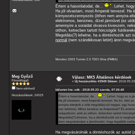
Értem a hasonlatodat, de...
. Lehet, hog
Ha jól olvastam, most Amperát tervezel. Ha é
környezetszennyezés (itthon nem annyira elte
elektromos, benzines, dízel járművet (ez utó
amennyire a soraidat olvasva kiveszem, neked
otthon, ketrecben tartott hörcsögök futókereké
Megoldás(?) lehetne, ha a döntéshozók azt i
normál
(nem szándékosan letört) áron megvásá
Mondeo 2003 Turnier 2.0 TDCI Ghia (FMBA)
Meg Győző
Válasz: MK5 Általános kérdések
Fórumfüggő
«
Új hozzászólás #2949 Dátum:
2018.05.23 
Nem elérhető
Idézetet írta: edk - 2018.05.23 szerda, 07:26:40
Hozzászólások: 24525
Értem a hasonlatodat, de...
. Lehet, hogy az a j
Ha jól olvastam, most Amperát tervezel. Ha én, mint a
annyira elterjedt a zöld megoldás) túl magas, egy husz
van tekintve). Mihez kezdesz az Amperával? És amennyir
száguldozni, amit az otthon, ketrecben tartott hörcsögö
Megoldás(?) lehetne, ha a döntéshozók azt is meghat
áron megvásároljuk a járművedet, hogy legalább esélye
Ha megvásárolnák a döntéshozók az autód (a