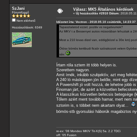
SzJani
Válasz: MK5 Általános kérdések
Fórumfüggő
«
Új hozzászólás #2910 Dátum:
2018.05.11 
Nem elérhető
Idézetet írta: Vectron - 2018.05.10 csütörtök, 14:23:37
Tapasztalatod ezzel, pozitiv vs negativumok?
Hozzászólások: 6349
Az MKV t a Bessenyei autos müsorában lehuztak a 240 l
Most a 210 lovas dizel van, eddig(közel a 30e km) pozit
Ötösx bömös kertibudi ficsör szórakozott velem Györbe
sáv.
Írtam róla sztem itt több helyen is.
Szerettem nagyon.
Amit írnék, inkább szubjektív, azt meg feltéte
A 240 ló másképpen jön belőle, mint egy dízelb
A Powershift jó volt hozzá, de lehetne jobb is
Finoman járt, de azért a közvetlen befecsken
A klasszikus közvetlen befecsis betegsége (
Tőlem azért ment tovább hamar, mert nem nag
sztorim is, s többet nem akartam olyat...
bömös-stb gyorsulási háborúk magabiztos nye
re-ex: '08 Mondeo MKIV Tit-X(S) 5a. 2.2 TDCi
off: '05 Fusion