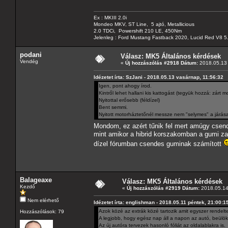
Ex : MKIII 2.0i
Mondeo MKV, ST Line, 5 ajtó, Metallicious
2.0 TDCi, Powershift 210 LE, 450Nm
Jelenleg : Ford Mustang Fastback 2020, Lucid Red V8 5
podani
Válasz: MK5 Általános kérdések
Vendég
«
Új hozzászólás #2918 Dátum:
2018.05.13 
Idézetet írta: SzJani - 2018.05.13 vasárnap, 11:56:32
Igen, pont ahogy írod.
Kintről lehet hallani kis kattogást (tegyük hozzá: zárt m
Nyitottal erősebb (féldízel)
Bent semmi.
Nyitott motorháztetőnél messze nem "selymes" a járá
Mondom, ez azért tűnik fel mert amúgy csend
mint amikor a hibrid korszakomban a gumi zaj
dízel fórumban csendes guminak számított
Balageaxe
Válasz: MK5 Általános kérdések
Kezdő
«
Új hozzászólás #2919 Dátum:
2018.05.14 
Nem elérhető
Idézetet írta: englishman - 2018.05.11 péntek, 21:00:1
Azok közé az extrák közé tartozik amit egyszer rendel
Hozzászólások: 79
A legjobb, hogy egész nap áll a napon az autó, beülök
Az új autóra tervezek hasonló fóliát az oldalablakra is.