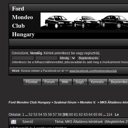
Ford
Mondeo
Club
Hungary
Üdvözlünk,
Vendég
. Kérlek
jelentkezz be
vagy
regisztrálj
.
Jelentkezz be a felhasználóneveddel, jelszavaddal és add meg a munkamenet hoss
Hírek
: Keress minket a Facebook-on is! =>
www.facebook.com/fordmondeoclub
Főoldal
Forum
Wiki
Súgó
Keresés
Bejelentke
Ford Mondeo Club Hungary
>
Szakmai fórum
>
Mondeo V.
>
MK5 Általános kér
Oldalak:
1
...
52
53
54
55
56
57
58
[
59
]
60
61
62
63
64
65
66
...
114
Le
Szerző
Téma: MK5 Általános kérdések (Megtekintve 
0 Felhasználó és 7 vendég van a témában