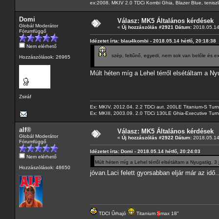
ex:2008. MKIV 2.0 TDCi Kombi Ghia, Blazer Blue, tenis
Domi
Válasz: MK5 Általános kérdések
Globál Moderátor
«
Új hozzászólás #2921 Dátum:
2018.05.14 
Fórumfüggő
Idézetet írta: blau4kombi - 2018.05.14 hétfő, 20:18:38
Nem elérhető
szép, feltűnő, egyedi, nem sok van belőle és extr
Hozzászólások: 26965
Múlt héten míg a Lehel térről elsétáltam a Ny
Zsiráf
Ex: MKIV, 2012.04. 2.2 TDCi aut. 200LE Titanium-S Turn
Ex: MKIII, 2003.09. 2.0 TDCi 130LE Ghia-Executive Turni
alf®
Válasz: MK5 Általános kérdések
Globál Moderátor
«
Új hozzászólás #2922 Dátum:
2018.05.14 
Fórumfüggő
Idézetet írta: Domi - 2018.05.14 hétfő, 20:24:03
Nem elérhető
Múlt héten míg a Lehel térről elsétáltam a Nyugatiig, 3
Hozzászólások: 48650
jóvan.Laci felett gyorsabban eljár már az idő.
TDCI Űrhajó
Titanium
S
max 18"