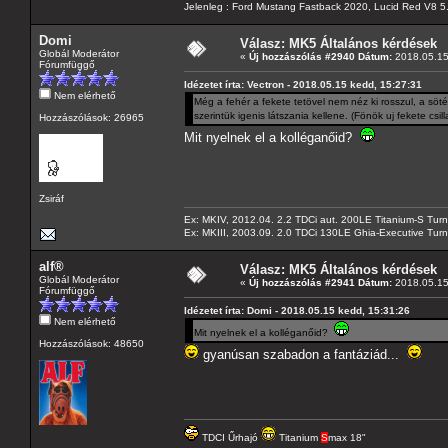
Jelenleg : Ford Mustang Fastback 2020, Lucid Red V8 5
Domi
Válasz: MK5 Általános kérdések
Globál Moderátor
«
Új hozzászólás #2940 Dátum:
2018.05.15
Fórumfüggő
Idézetet írta: Vectron - 2018.05.15 kedd, 15:27:31
Nem elérhető
Még a fehér a fekete tetövel nem néz ki rosszul, a söt
szerintük igenis látszania kellene. (Fönök uj fekete csi
Hozzászólások: 26965
Mit nyelnek el a kolléganőid?
Zsiráf
Ex: MKIV, 2012.04. 2.2 TDCi aut. 200LE Titanium-S Turn
Ex: MKIII, 2003.09. 2.0 TDCi 130LE Ghia-Executive Turni
alf®
Válasz: MK5 Általános kérdések
Globál Moderátor
«
Új hozzászólás #2941 Dátum:
2018.05.15
Fórumfüggő
Idézetet írta: Domi - 2018.05.15 kedd, 15:31:26
Nem elérhető
Mit nyelnek el a kolléganőid?
Hozzászólások: 48650
gyanúsan szabadon a fantáziád...
TDCI Űrhajó
Titanium
S
max 18"