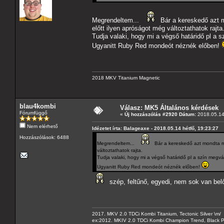
Megrendeltem...
Bár a kereskedő azt m
előtt ilyen apróságot még változtathatok rajta
Tudja valaki, hogy mi a végső határidő pl a 
Ugyanitt Ruby Red mondeót néznék előben!
2018 MKV Titanium Magnetic
blau4kombi
Válasz: MK5 Általános kérdések
Fórumfüggő
«
Új hozzászólás #2920 Dátum:
2018.05.14 
Nem elérhető
Idézetet írta: Balageaxe - 2018.05.14 hétfő, 19:23:27
Hozzászólások: 6488
Megrendeltem...
Bár a kereskedő azt mondta mé
változtathatok rajta.
Tudja valaki, hogy mi a végső határidő pl a szín megv
Ugyanitt Ruby Red mondeót néznék előben!
szép, feltűnő, egyedi, nem sok van belől
2017. MKV 2.0 TDCi Kombi Titanium, Tectonic Silver \m/
ex:2012. MKIV 2.0 TDCi Kombi Champion Trend, Black Pa