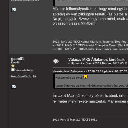
Múltkor felhomályosítottak, hogy mind egy hely
átvétel) és van pilkington feliratú (az bizto
Na jó, hagyjuk. Szvsz: egyfoma mind, csak a 
olvasson vissza MK4ben!
2017. MKV 2.0 TDCi Kombi Titanium, Tectonic Silver \m/
ex:2012. MKIV 2.0 TDCi Kombi Champion Trend, Black Pa
ex:2008. MKIV 2.0 TDCi Kombi Ghia, Blazer Blue, tenis
gabo01
Válasz: MK5 Általános kérdések
Kezdő
«
Új hozzászólás #2909 Dátum:
2018.05.11 
Nem elérhető
Idézetet írta: Balageaxe - 2018.05.11 péntek, 09:57:07
Hozzászólások: 89
Nekem még az sincs
.
Vajon érdemes az infra hővédelmes szélvédőre beruhá
Én az S-Max-nál komoly pénzt fizetnék érte 
fél méter mély fekete műszerfal. Már erősen 
2017 Ford S-Max 2.0 TDCI 180Le