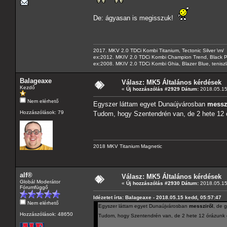
De: ágyasan is megisszuk!
2017. MKV 2.0 TDCi Kombi Titanium, Tectonic Silver \m/
ex:2012. MKIV 2.0 TDCi Kombi Champion Trend, Black Pa
ex:2008. MKIV 2.0 TDCi Kombi Ghia, Blazer Blue, tenis
Balageaxe
Válasz: MK5 Általános kérdések
Kezdő
«
Új hozzászólás #2929 Dátum:
2018.05.15
Nem elérhető
Egyszer láttam egyet Dunaújvárosban
messz
Hozzászólások: 79
Tudom, hogy Szentendrén van, de 2 hete 12 
2018 MKV Titanium Magnetic
alf®
Válasz: MK5 Általános kérdések
Globál Moderátor
«
Új hozzászólás #2930 Dátum:
2018.05.15
Fórumfüggő
Idézetet írta: Balageaxe - 2018.05.15 kedd, 05:57:47
Nem elérhető
Egyszer láttam egyet Dunaújvárosban
messziről
, de 
Hozzászólások: 48650
Tudom, hogy Szentendrén van, de 2 hete 12 órázunk é