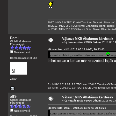
2017. MKV 2.0 TDCi Kombi Titanium, Tectonic Silver \m/
ex:2012. MKIV 2.0 TDCi Kombi Champion Trend, Black Pa
ex:2008. MKIV 2.0 TDCi Kombi Ghia, Blazer Blue, tenis
Domi
Válasz: MK5 Általános kérdések
Globál Moderátor
«
Új hozzászólás #2925 Dátum:
2018.05.14 
Fórumfüggő
Idézetet írta: alf® - 2018.05.14 hétfő, 20:43:03
Nem elérhető
jóvan.Laci felett gyorsabban eljár már az idő...
vagy
Hozzászólások: 26965
Lehet abban a korban már rosszabbul látják 
Zsiráf
Ex: MKIV, 2012.04. 2.2 TDCi aut. 200LE Titanium-S Turn
Ex: MKIII, 2003.09. 2.0 TDCi 130LE Ghia-Executive Turni
alf®
Válasz: MK5 Általános kérdések
Globál Moderátor
«
Új hozzászólás #2926 Dátum:
2018.05.14 
Fórumfüggő
Idézetet írta: Domi - 2018.05.14 hétfő, 21:52:29
Nem elérhető
Lehet abban a korban már rosszabbul látják a színeke