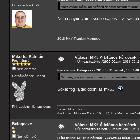
Hozzászólások: 79
nincs valami másik profilképed?rosszat álmodom napok
Nem nagyon van frissebb sajnos. Ezt szerete
2018 MKV Titanium Magnetic
Mikorka Kálmán
Válasz: MK5 Általános kérdések
Fórumfüggő
«
Új hozzászólás #2905 Dátum:
2018.05.11 
Nem elérhető
Idézetet írta: Balageaxe - 2018.05.11 péntek, 13:57:48
Hozzászólások: 26720
Nem nagyon van frissebb sajnos. Ezt szeretem, mert ró
Sokat fog rajtad dobni az mk5...
Phinabubus, filematológus
S-max Tit. 2.0 tdci
(korábban: Mondeo Trend 2.0 tdci (mk4), Mondeo mk3 tdci, 
Balageaxe
Válasz: MK5 Általános kérdések
Kezdő
«
Új hozzászólás #2906 Dátum:
2018.05.11 
Nem elérhető
Idézetet írta: Mikorka Kálmán - 2018.05.11 péntek, 13: