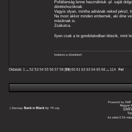
Pofátlanság lenne használniuk -pl. saját dolg
döntéshozóknak.
Vagyis olyan, mintha adnának neked pénzt, 
Na most akkor minden embernek, aki élne vel
másiknak is.
Zsákutca.
Ilyen csak a te gondolatodban létezik, mint l
Imádom a dízeleket!
Oldalak:
1
...
52
53
54
55
56
57
58
[
59
]
60
61
62
63
64
65
66
...
114
Fel
Powered by SMF 
Magyar f
Back-n-Black
by
|
Sitemap
TP-crip
SMF
Tin
Az oldal 0.53 máso