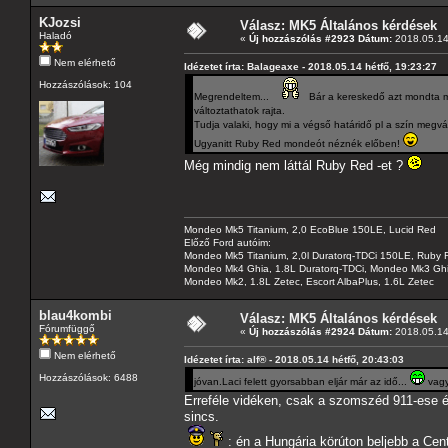
KJozsi
Válasz: MK5 Általános kérdések
Haladó
«
Új hozzászólás #2923 Dátum:
2018.05.14 
Nem elérhető
Idézetet írta: Balageaxe - 2018.05.14 hétfő, 19:23:27
Hozzászólások: 104
Megrendeltem...
Bár a kereskedő azt mondta mé
változtathatok rajta.
Tudja valaki, hogy mi a végső határidő pl a szín megv
Ugyanitt Ruby Red mondeót néznék előben!
Még mindig nem láttál Ruby Red -et ?
Mondeo Mk5 Titanium, 2,0 EcoBlue 150LE, Lucid Red
Előző Ford autóim:
Mondeo Mk5 Titanium, 2,0l Duratorq-TDCi 150LE, Ruby 
Mondeo Mk4 Ghia, 1.8L Duratorq-TDCi, Mondeo Mk3 Ghia
Mondeo Mk2, 1.8L Zetec, Escort AlbaPlus, 1.6L Zetec
blau4kombi
Válasz: MK5 Általános kérdések
Fórumfüggő
«
Új hozzászólás #2924 Dátum:
2018.05.14 
Nem elérhető
Idézetet írta: alf® - 2018.05.14 hétfő, 20:43:03
Hozzászólások: 6488
jóvan.Laci felett gyorsabban eljár már az idő...
vagy
Erreféle vidéken, csak a szomszéd 911-ese é
sincs.
: én a Hungária körúton beljebb a Cen