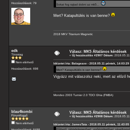
Hozzászólások: 79
Sokat fog rajtad dobni az mk5...
Mert? Katapultülés is van benne?
2018 MKV Titanium Magnetic
edk
Válasz: MK5 Általános kérdések
Törzstag
«
Új hozzászólás #2907 Dátum:
2018.05.11 
Nem elérhető
Idézetet írta: Balageaxe - 2018.05.11 péntek, 14:03:29
Hozzászólások: 698
Mert? Katapultülés is van benne?
Vigyázz mit válaszolsz neki, mert az előző 
Mondeo 2003 Turnier 2.0 TDCI Ghia (FMBA)
blau4kombi
Válasz: MK5 Általános kérdések
Fórumfüggő
«
Új hozzászólás #2908 Dátum:
2018.05.11 
Nem elérhető
Idézetet írta: JamesTata - 2018.05.11 péntek, 11:43:05
Fűthető, táblafelismerővel, esőérzékelővel, sávelhag
Hozzászólások: 6488