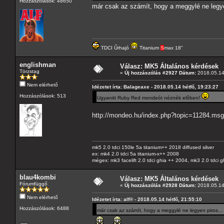
Hozzászólások: 48650
már csak az számít, hogy a meggylé ne legye
TDCI Űrhajó
Titanium
S
max 18"
englishman
Válasz: MK5 Általános kérdések
Törzstag
«
Új hozzászólás #2927 Dátum:
2018.05.14 
Nem elérhető
Idézetet írta: Balageaxe - 2018.05.14 hétfő, 19:23:27
Hozzászólások: 513
Ugyanitt Ruby Red mondeót néznék előben!
http://mondeo.hu/index.php?topic=11284.m
mk5 2.0 tdci 150le 5a titanium++ 2018 diffused silver
ex: mk4 2.0 tdci 5a titanium-x++ 2008
mégex: mk3 facelift 2.0 tdci ghia ++ 2004, mk3 2.0 tdci 
blau4kombi
Válasz: MK5 Általános kérdések
Fórumfüggő
«
Új hozzászólás #2928 Dátum:
2018.05.14 
Nem elérhető
Idézetet írta: alf® - 2018.05.14 hétfő, 21:55:10
Hozzászólások: 6488
már csak az számít, hogy a meggylé ne legyen piros...