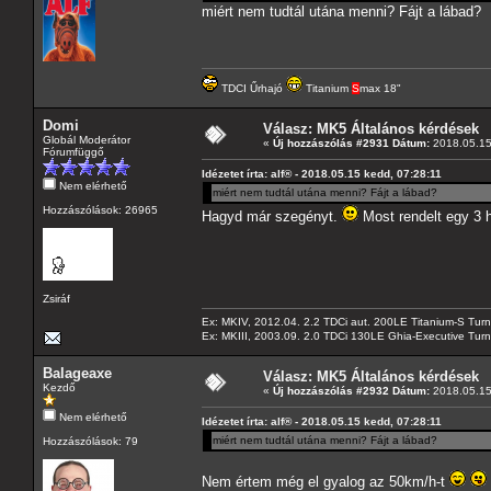
miért nem tudtál utána menni? Fájt a lábad?
TDCI Űrhajó
Titanium
S
max 18"
Domi
Válasz: MK5 Általános kérdések
Globál Moderátor
«
Új hozzászólás #2931 Dátum:
2018.05.15
Fórumfüggő
Idézetet írta: alf® - 2018.05.15 kedd, 07:28:11
Nem elérhető
miért nem tudtál utána menni? Fájt a lábad?
Hozzászólások: 26965
Hagyd már szegényt.
Most rendelt egy 3 h
Zsiráf
Ex: MKIV, 2012.04. 2.2 TDCi aut. 200LE Titanium-S Turn
Ex: MKIII, 2003.09. 2.0 TDCi 130LE Ghia-Executive Turni
Balageaxe
Válasz: MK5 Általános kérdések
Kezdő
«
Új hozzászólás #2932 Dátum:
2018.05.15
Nem elérhető
Idézetet írta: alf® - 2018.05.15 kedd, 07:28:11
miért nem tudtál utána menni? Fájt a lábad?
Hozzászólások: 79
Nem értem még el gyalog az 50km/h-t