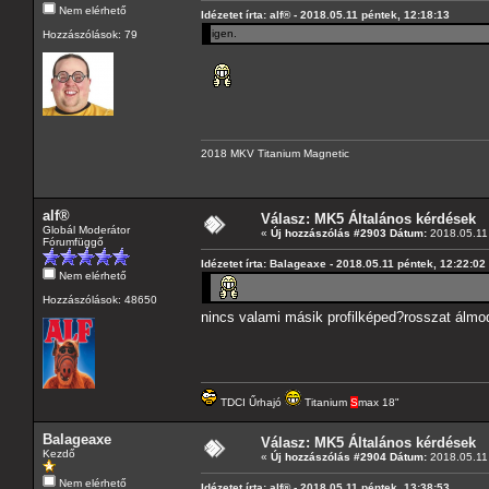
Nem elérhető
Idézetet írta: alf® - 2018.05.11 péntek, 12:18:13
igen.
Hozzászólások: 79
2018 MKV Titanium Magnetic
alf®
Válasz: MK5 Általános kérdések
Globál Moderátor
«
Új hozzászólás #2903 Dátum:
2018.05.11 
Fórumfüggő
Idézetet írta: Balageaxe - 2018.05.11 péntek, 12:22:02
Nem elérhető
Hozzászólások: 48650
nincs valami másik profilképed?rosszat álm
TDCI Űrhajó
Titanium
S
max 18"
Balageaxe
Válasz: MK5 Általános kérdések
Kezdő
«
Új hozzászólás #2904 Dátum:
2018.05.11 
Nem elérhető
Idézetet írta: alf® - 2018.05.11 péntek, 13:38:53