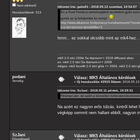
Nem elérhető
Idézetet írta: gabo01 - 2018.05.12 szombat, 10:54:07
Én a Ford Petrányi webshopjából rendeltem gyári szenz
Hozzászólások: 513
gumis az új felnijeimbe és ennyi!
http://www.alkatresz.fordpetranyi.hu/alkatreszek/?
s-rz-kel-szenzor-tpms&filter=1
hmm... ez sokkal olcsóbb mint az mk4-hez...
mk5 2.0 tdci 150le 5a titanium++ 2018 diffused silver
ex: mk4 2.0 tdci 5a titanium-x++ 2008
mégex: mk3 facelift 2.0 tdci ghia ++ 2004, mk3 2.0 tdci 
podani
Válasz: MK5 Általános kérdések
Vendég
«
Új hozzászólás #2915 Dátum:
2018.05.13 
Idézetet írta: SzJani - 2018.05.11 péntek, 19:29:31
Finoman járt, de azért a közvetlen befecskendezésnek 
Na azért ez nagyon erős túlzás, kintről lehet
végképp semmit nem hallani ebből, nagyon me
SzJani
Válasz: MK5 Általános kérdések
Fórumfüggő
«
Új hozzászólás #2916 Dátum:
2018.05.13 