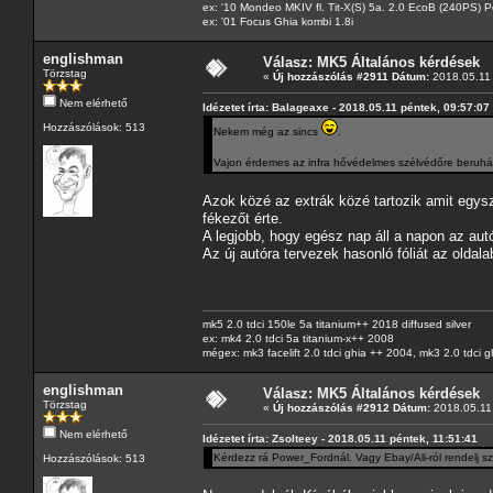
ex: '10 Mondeo MKIV fl. Tit-X(S) 5a. 2.0 EcoB (240PS) P
ex: '01 Focus Ghia kombi 1.8i
englishman
Válasz: MK5 Általános kérdések
Törzstag
«
Új hozzászólás #2911 Dátum:
2018.05.11 
Nem elérhető
Idézetet írta: Balageaxe - 2018.05.11 péntek, 09:57:07
Hozzászólások: 513
Nekem még az sincs
.
Vajon érdemes az infra hővédelmes szélvédőre beruhá
Azok közé az extrák közé tartozik amit egy
fékezőt érte.
A legjobb, hogy egész nap áll a napon az aut
Az új autóra tervezek hasonló fóliát az oldalab
mk5 2.0 tdci 150le 5a titanium++ 2018 diffused silver
ex: mk4 2.0 tdci 5a titanium-x++ 2008
mégex: mk3 facelift 2.0 tdci ghia ++ 2004, mk3 2.0 tdci 
englishman
Válasz: MK5 Általános kérdések
Törzstag
«
Új hozzászólás #2912 Dátum:
2018.05.11 
Nem elérhető
Idézetet írta: Zsolteey - 2018.05.11 péntek, 11:51:41
Kérdezz rá Power_Fordnál. Vagy Ebay/Ali-ról rendelj s
Hozzászólások: 513