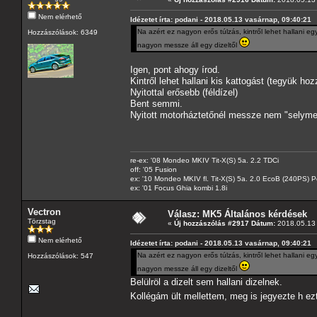
Nem elérhető
Idézetet írta: podani - 2018.05.13 vasárnap, 09:40:21
Na azért ez nagyon erős túlzás, kintről lehet hallani 
Hozzászólások: 6349
nagyon messze áll egy dizeltől
Igen, pont ahogy írod.
Kintről lehet hallani kis kattogást (tegyük ho
Nyitottal erősebb (féldízel)
Bent semmi.
Nyitott motorháztetőnél messze nem "selyme
re-ex: '08 Mondeo MKIV Tit-X(S) 5a. 2.2 TDCi
off: '05 Fusion
ex: '10 Mondeo MKIV fl. Tit-X(S) 5a. 2.0 EcoB (240PS) P
ex: '01 Focus Ghia kombi 1.8i
Vectron
Válasz: MK5 Általános kérdések
Törzstag
«
Új hozzászólás #2917 Dátum:
2018.05.13 
Nem elérhető
Idézetet írta: podani - 2018.05.13 vasárnap, 09:40:21
Na azért ez nagyon erős túlzás, kintről lehet hallani 
Hozzászólások: 547
nagyon messze áll egy dizeltől
Belülröl a dizelt sem hallani dizelnek.
Kollégám ült mellettem, meg is jegyezte h e