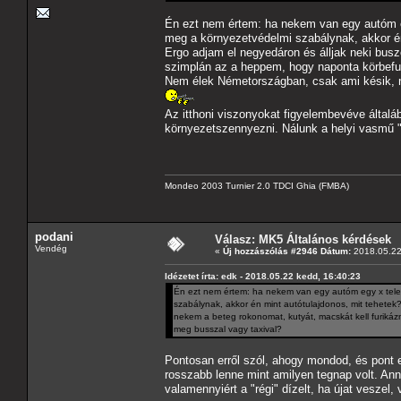
Én ezt nem értem: ha nekem van egy autóm eg
meg a környezetvédelmi szabálynak, akkor én
Ergo adjam el negyedáron és álljak neki bus
szimplán az a heppem, hogy naponta körbefur
Nem élek Németországban, csak ami késik, ne
Az itthoni viszonyokat figyelembevéve általáb
környezetszennyezni. Nálunk a helyi vasmű "k
Mondeo 2003 Turnier 2.0 TDCI Ghia (FMBA)
podani
Válasz: MK5 Általános kérdések
Vendég
«
Új hozzászólás #2946 Dátum:
2018.05.22
Idézetet írta: edk - 2018.05.22 kedd, 16:40:23
Én ezt nem értem: ha nekem van egy autóm egy x telep
szabálynak, akkor én mint autótulajdonos, mit tehetek
nekem a beteg rokonomat, kutyát, macskát kell furiká
meg busszal vagy taxival?
Pontosan erről szól, ahogy mondod, és pont 
rosszabb lenne mint amilyen tegnap volt. An
valamennyiért a "régi" dízelt, ha újat veszel,