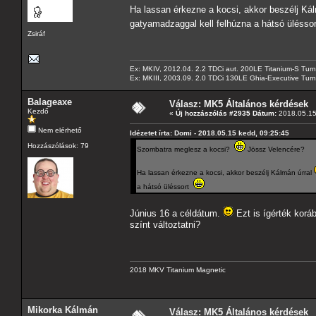
Ha lassan érkezne a kocsi, akkor beszélj Ká
gatyamadzaggal kell felhúzna a hátsó üléss
Zsiráf
Ex: MKIV, 2012.04. 2.2 TDCi aut. 200LE Titanium-S Turn
Ex: MKIII, 2003.09. 2.0 TDCi 130LE Ghia-Executive Turni
Balageaxe
Válasz: MK5 Általános kérdések
Kezdő
«
Új hozzászólás #2935 Dátum:
2018.05.15
Nem elérhető
Idézetet írta: Domi - 2018.05.15 kedd, 09:25:45
Hozzászólások: 79
Szombatra meglesz a kocsi?
Jössz Velencére?
Ha lassan érkezne a kocsi, akkor beszélj Kálmán úrral
a hátsó üléssort
Június 16 a céldátum.
Ezt is ígérték korá
színt változtatni?
2018 MKV Titanium Magnetic
Mikorka Kálmán
Válasz: MK5 Általános kérdések