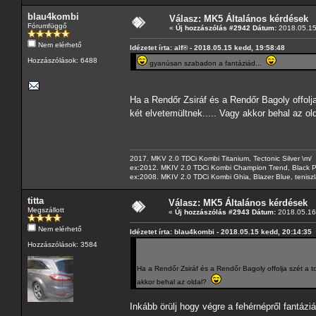
blau4kombi
Válasz: MK5 Általános kérdések
Fórumfüggő
«
Új hozzászólás #2942 Dátum:
2018.05.15
Nem elérhető
Idézetet írta: alf® - 2018.05.15 kedd, 19:58:48
Hozzászólások: 6488
gyanúsan szabadon a fantáziád...
Ha a Rendőr Zsiráf és a Rendőr Bagoly offo
két elvetemültnek..... Vagy akkor behal az o
2017. MKV 2.0 TDCi Kombi Titanium, Tectonic Silver \m/
ex:2012. MKIV 2.0 TDCi Kombi Champion Trend, Black Pa
ex:2008. MKIV 2.0 TDCi Kombi Ghia, Blazer Blue, tenis
titta
Válasz: MK5 Általános kérdések
Megszállott
«
Új hozzászólás #2943 Dátum:
2018.05.16 
Nem elérhető
Idézetet írta: blau4kombi - 2018.05.15 kedd, 20:14:35
Hozzászólások: 3584
Ha a Rendőr Zsiráf és a Rendőr Bagoly offolja szét 
akkor behal az oldal?
Inkább örülj hogy végre a fehérnépről fantázi