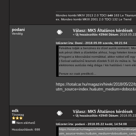
Mondeo kombi MKIV 2013 2.0 TDCI
140
163 Le Titaniu
ex. Mondeo kombi MKIII 2001 2.0 TDCI 132 Le Trend
podani
Válasz: MK5 Általános kérdések
Vendég
«
Új hozzászólás #2944 Dátum:
2018.05.22
Idézetet írta: Domi - 2018.05.09 szerda, 08:21:04
Felváltva tolják a benzines és dízel autók szekerét. Mo
sok pénzt öltek a dízelekbe ahhoz, hogy hirtelen kive
k*rogatni a kibocsátási normákkal, akkor rukkol elő eg
) Szóval valószínű lesznek dízelek 5-10 év múlva is. T
elektromos autózás még drága / kis hatótávú / nem elég
Persze ez csak predikció...
https://totalcar.hu/magazin/hirek/2018/05/22
utm_source=index.hu&utm_medium=doboz&u
edk
Válasz: MK5 Általános kérdések
Törzstag
«
Új hozzászólás #2945 Dátum:
2018.05.22
Nem elérhető
Idézetet írta: podani - 2018.05.22 kedd, 14:54:08
https://totalcar.hu/magazin/hirek/2018/05/22/betiltha
Hozzászólások: 698
utm_source=index.hu&utm_medium=doboz&utm_campa