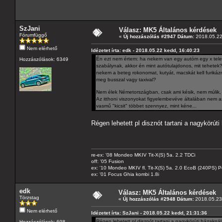
SzJani
Válasz: MK5 Általános kérdések
Fórumfüggő
«
Új hozzászólás #2947 Dátum:
2018.05.22
Nem elérhető
Idézetet írta: edk - 2018.05.22 kedd, 16:40:23
Én ezt nem értem: ha nekem van egy autóm egy x telep
Hozzászólások: 6349
szabálynak, akkor én mint autótulajdonos, mit tehetek
nekem a beteg rokonomat, kutyát, macskát kell furiká
meg busszal vagy taxival?
Nem élek Németországban, csak ami késik, nem múlik, g
Az itthoni viszonyokat figyelembevéve általában nem az
vasmű "kicsit" többet szennyez, mint kéne...
Régen lehetett pl disznót tartani a nagykörú
re-ex: '08 Mondeo MKIV Tit-X(S) 5a. 2.2 TDCi
off: '05 Fusion
ex: '10 Mondeo MKIV fl. Tit-X(S) 5a. 2.0 EcoB (240PS) P
ex: '01 Focus Ghia kombi 1.8i
edk
Válasz: MK5 Általános kérdések
Törzstag
«
Új hozzászólás #2948 Dátum:
2018.05.23 
Nem elérhető
Idézetet írta: SzJani - 2018.05.22 kedd, 21:31:36
Régen lehetett pl disznót tartani a nagykörúti házakná
Hozzászólások: 698