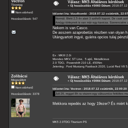
Vectron
Válasz: MK5 Általános kérdések
Törzstag
«
Új hozzászólás #3083 Dátum:
2018.07.12 
Nem elérhető
Idézetet írta: blau4kombi - 2018.07.12 csütörtök, 22:0
Normál. Bleki 2,5 év alatt 3 szélvőt kapott. De csak azé
Hozzászólások: 547
Amúgy törleynek is van már egy kavicsa. Szerencsére a
Nekem is van Casco.
De asszem azaprobetüs részben van olyan h 1 
Utángyartott ingyé, gyárira opcios tulaj pénzt
Ex : MKIII 2.0i
Mondeo MKV, ST Line, 5 ajtó, Metallicious
2.0 TDCi, Powershift 210 LE, 450Nm
Jelenleg : Ford Mustang Fastback 2020, Lucid Red V8 5
Zolibácsi
Válasz: MK5 Általános kérdések
Megszállott
«
Új hozzászólás #3084 Dátum:
2018.07.12 
Nem elérhető
Idézetet írta: Vectron - 2018.07.12 csütörtök, 22:00:20
Juli 26, reggel 8h ra viszem egy vákuum/uv feltöltes m
Hozzászólások: 3378
Mekkora repedés az hogy 19ezer? És miért kel
MK5 2.0TDCi Titanium PS