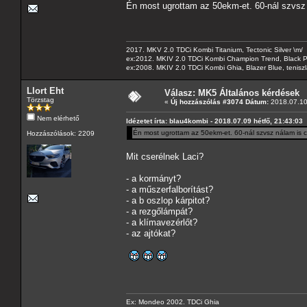
Én most ugrottam az 50ekm-et. 60-nál szvsz 
2017. MKV 2.0 TDCi Kombi Titanium, Tectonic Silver \m/
ex:2012. MKIV 2.0 TDCi Kombi Champion Trend, Black Pa
ex:2008. MKIV 2.0 TDCi Kombi Ghia, Blazer Blue, tenis
Llort Eht
Válasz: MK5 Általános kérdések
Törzstag
«
Új hozzászólás #3074 Dátum:
2018.07.10
Nem elérhető
Idézetet írta: blau4kombi - 2018.07.09 hétfő, 21:43:03
Én most ugrottam az 50ekm-et. 60-nál szvsz nálam is c
Hozzászólások: 2209
Mit cserélnek Laci?
- a kormányt?
- a műszerfalborítást?
- a b oszlop kárpitot?
- a rezgőlámpát?
- a klímavezérlőt?
- az ajtókat?
Ex: Mondeo 2002. TDCi Ghia