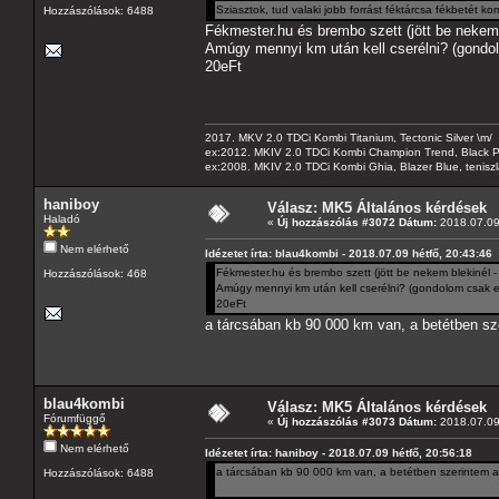
Sziasztok, tud valaki jobb forrást féktárcsa fékbetét ko
Hozzászólások: 6488
Fékmester.hu és brembo szett (jött be nekem b
Amúgy mennyi km után kell cserélni? (gondol
20eFt
2017. MKV 2.0 TDCi Kombi Titanium, Tectonic Silver \m/
ex:2012. MKIV 2.0 TDCi Kombi Champion Trend, Black Pa
ex:2008. MKIV 2.0 TDCi Kombi Ghia, Blazer Blue, tenis
haniboy
Válasz: MK5 Általános kérdések
Haladó
«
Új hozzászólás #3072 Dátum:
2018.07.09 
Nem elérhető
Idézetet írta: blau4kombi - 2018.07.09 hétfő, 20:43:46
Fékmester.hu és brembo szett (jött be nekem blekinél - g
Hozzászólások: 468
Amúgy mennyi km után kell cserélni? (gondolom csak el
20eFt
a tárcsában kb 90 000 km van, a betétben sz
blau4kombi
Válasz: MK5 Általános kérdések
Fórumfüggő
«
Új hozzászólás #3073 Dátum:
2018.07.09 
Nem elérhető
Idézetet írta: haniboy - 2018.07.09 hétfő, 20:56:18
a tárcsában kb 90 000 km van, a betétben szerintem a
Hozzászólások: 6488