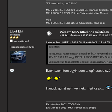
"If it ain't broke, don't fix it."
MKIV 2011 2.2 TDCI 200 Le AWF21 Titanium-S kombi, al
MKIII 2006 2.2 TDCI 155 Le Ghia kombi, alias Moncsi
múlt:
MKIII 2001 2.0 TDDI 115 Le Ghia kombi, alias Jógi
Llort Eht
Válasz: MK5 Általános kérdések
Törzstag
«
Új hozzászólás #3095 Dátum:
2018.08.17 
Nem elérhető
Idézetet írta: N0R31 - 2018.08.16 csütörtök, 13:46:55
Sziasztok.
Hozzászólások: 2209
Téli gumival kapcsolatban érdeklődnék. A következ
96V TS 850P FR vagy PIRELLI 235/50R17 96V SottoZ
Valakinek van tapasztalata ezekkel kapcsolatban. Kösz
Ezek szerintem egyik sem a legfrissebb széri
Hangok gumit nem vennék, mert csak...
Ex: Mondeo 2002. TDCi Ghia
Ex: Mondeo 2011. MK4 Turnier Tit-S 163ps