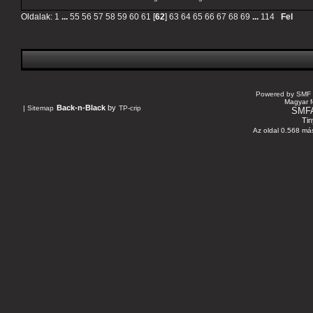
Oldalak:
1
...
55
56
57
58
59
60
61
[
62
]
63
64
65
66
67
68
69
...
114
Fel
Powered by SMF 
Magyar f
Back-n-Black
by
|
Sitemap
TP-crip
SMF
Tin
Az oldal 0.568 más