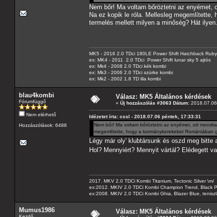
Nem bőr! Ma voltam bőröztetni az enyémet, ot
Na ez kopik le róla. Mellesleg megemlítette,
termelés mellett milyen a minőség? Hát ilyen
MK5 - 2016 2.0 TDci 180LE Power Shift Hatchback Rub
ex: MK4 - 2011 2.0 TDci Power Shift lunar sky 5 ajtós
ex: Mk4 - 2008 2.0 TDci kék kombi
ex: Mk3 - 2006 2.0 TDci szürke kombi
ex: Mk2 - 2002 1.8 TD lila kombi
blau4kombi
Válasz: MK5 Általános kérdések
Fórumfüggő
«
Új hozzászólás #3063 Dátum:
2018.07.06 
Nem elérhető
Idézetet írta: cssl - 2018.07.06 péntek, 17:33:31
Nem bőr! Ma voltam bőröztetni az enyémet, ott mondta a
Hozzászólások: 6488
megemlítette, hogy a kormánykerekeket Romániában gyár
Légy már oly' klubtársunk és oszd meg bitte 
Hol? Mennyiért? Mennyit vártál? Elédegett va
2017. MKV 2.0 TDCi Kombi Titanium, Tectonic Silver \m/
ex:2012. MKIV 2.0 TDCi Kombi Champion Trend, Black Pa
ex:2008. MKIV 2.0 TDCi Kombi Ghia, Blazer Blue, tenis
Mumus1986
Válasz: MK5 Általános kérdések
Kezdő