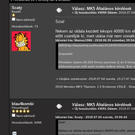
Scaty
Válasz: MK5 Általános kérdések
Kezdő
«
Új hozzászólás #3050 Dátum:
2018.07.04 
Nem elérhető
Szia!
Hozzászólások: 73
Nekem az oldala kezdett lekopni 40000 km előt
előtt cseréljük ki, mert utána már nem vonatk
Idézetet írta: Mumus1986 - 2018.06.30 szombat, 09:54
[IMG]http://keptarhely.eu/thumbs/2018/06/30/v00/2
Sziasztok!
Pénteken viszem 40.000 Km-es szervízre (1 év 5 hónapo
bőrkormánynak ettől azért tovább kellene bírnia. Erre 
«
Utoljára szerkesztve: 2018.07.04 szerda, 15:17:47 írta
2019 Mondeo MKV Titanium, 1.5 Ecoboost 150LE , Sha
blau4kombi
Válasz: MK5 Általános kérdések
Fórumfüggő
«
Új hozzászólás #3051 Dátum:
2018.07.04 
Nem elérhető
Idézetet írta: Scaty - 2018.07.04 szerda, 10:06:43
Szia!
Hozzászólások: 6488
Nekem az oldala kezdett lekopni 40000 km előtt, jeleztem
nem vonatkozna rá a garancia.