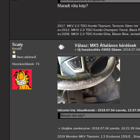
Maradt róla kép?
2017. MKV 2.0 TDCi Kombi Titanium, Tectonic Silver \m/
ex:2012. MKIV 2.0 TDCi Kombi Champion Trend, Black Pa
ex:2008. MKIV 2.0 TDCi Kombi Ghia, Blazer Blue, tenis
Scaty
Válasz: MK5 Általános kérdések
Kezdő
«
Új hozzászólás #3052 Dátum:
2018.07.04 
Nem elérhető
Hozzászólások: 73
Idézetet írta: blau4kombi - 2018.07.04 szerda, 13:37:3
Maradt róla kép?
«
Utoljára szerkesztve: 2018.07.04 szerda, 16:21:39 írt
2019 Mondeo MKV Titanium, 1.5 Ecoboost 150LE , Sha