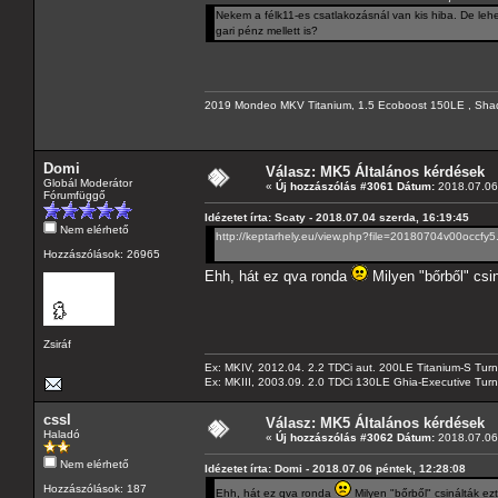
Nekem a félk11-es csatlakozásnál van kis hiba. De lehe
gari pénz mellett is?
2019 Mondeo MKV Titanium, 1.5 Ecoboost 150LE , Sha
Domi
Válasz: MK5 Általános kérdések
Globál Moderátor
«
Új hozzászólás #3061 Dátum:
2018.07.06 
Fórumfüggő
Idézetet írta: Scaty - 2018.07.04 szerda, 16:19:45
Nem elérhető
http://keptarhely.eu/view.php?file=20180704v00occfy5
Hozzászólások: 26965
Ehh, hát ez qva ronda
Milyen "bőrből" cs
Zsiráf
Ex: MKIV, 2012.04. 2.2 TDCi aut. 200LE Titanium-S Turn
Ex: MKIII, 2003.09. 2.0 TDCi 130LE Ghia-Executive Turni
cssl
Válasz: MK5 Általános kérdések
Haladó
«
Új hozzászólás #3062 Dátum:
2018.07.06 
Nem elérhető
Idézetet írta: Domi - 2018.07.06 péntek, 12:28:08
Hozzászólások: 187
Ehh, hát ez qva ronda
Milyen "bőrből" csinálták e