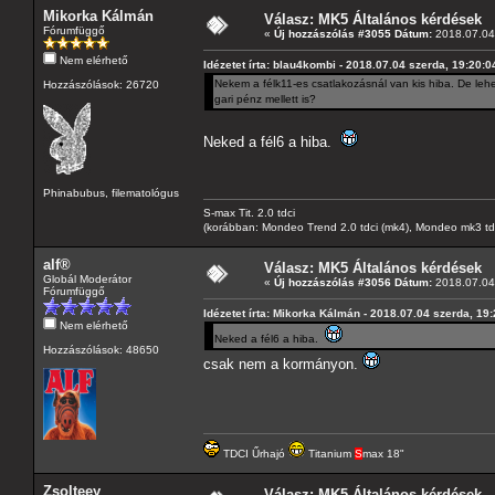
Mikorka Kálmán
Válasz: MK5 Általános kérdések
Fórumfüggő
«
Új hozzászólás #3055 Dátum:
2018.07.04 
Nem elérhető
Idézetet írta: blau4kombi - 2018.07.04 szerda, 19:20:0
Nekem a félk11-es csatlakozásnál van kis hiba. De lehe
Hozzászólások: 26720
gari pénz mellett is?
Neked a fél6 a hiba.
Phinabubus, filematológus
S-max Tit. 2.0 tdci
(korábban: Mondeo Trend 2.0 tdci (mk4), Mondeo mk3 tdci, 
alf®
Válasz: MK5 Általános kérdések
Globál Moderátor
«
Új hozzászólás #3056 Dátum:
2018.07.04 
Fórumfüggő
Idézetet írta: Mikorka Kálmán - 2018.07.04 szerda, 19
Nem elérhető
Neked a fél6 a hiba.
Hozzászólások: 48650
csak nem a kormányon.
TDCI Űrhajó
Titanium
S
max 18"
Zsolteey
Válasz: MK5 Általános kérdések