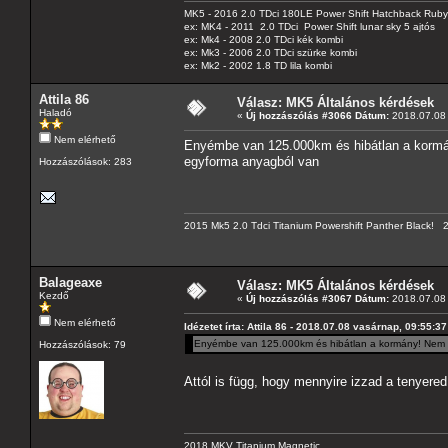
MK5 - 2016 2.0 TDci 180LE Power Shift Hatchback Rub
ex: MK4 - 2011 2.0 TDci Power Shift lunar sky 5 ajtós
ex: Mk4 - 2008 2.0 TDci kék kombi
ex: Mk3 - 2006 2.0 TDci szürke kombi
ex: Mk2 - 2002 1.8 TD lila kombi
Attila 86
Válasz: MK5 Általános kérdések
Haladó
«
Új hozzászólás #3066 Dátum:
2018.07.08 
Nem elérhető
Enyémbe van 125.000km és hibátlan a kormá
egyforma anyagból van
Hozzászólások: 283
2015 Mk5 2.0 Tdci Titanium Powershift Panther Black!
Balageaxe
Válasz: MK5 Általános kérdések
Kezdő
«
Új hozzászólás #3067 Dátum:
2018.07.08 
Nem elérhető
Idézetet írta: Attila 86 - 2018.07.08 vasárnap, 09:55:37
Enyémbe van 125.000km és hibátlan a kormány! Nem 
Hozzászólások: 79
Attól is függ, hogy mennyire izzad a tenyere
2018 MKV Titanium Magnetic