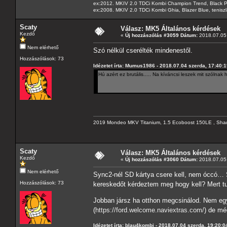
ex:2012. MKIV 2.0 TDCi Kombi Champion Trend, Black Pa
ex:2008. MKIV 2.0 TDCi Kombi Ghia, Blazer Blue, tenis
Scaty
Válasz: MK5 Általános kérdések
Kezdő
«
Új hozzászólás #3059 Dátum:
2018.07.05 
Nem elérhető
Szó nélkül cserélték mindenestől.
Hozzászólások: 73
Idézetet írta: Mumus1986 - 2018.07.04 szerda, 17:40:
Hú azért ez brutális..... Na kíváncsi leszek mit szólna
2019 Mondeo MKV Titanium, 1.5 Ecoboost 150LE , Sha
Scaty
Válasz: MK5 Általános kérdések
Kezdő
«
Új hozzászólás #3060 Dátum:
2018.07.05 
Nem elérhető
Sync2-nél SD kártya csere kell, nem óccó… S
Hozzászólások: 73
kereskedőt kérdeztem meg hogy kell? Mert 
Jobban jársz ha otthon megcsinálod. Nem egy
(
https://ford.welcome.naviextras.com/
) de mé
Idézetet írta: blau4kombi - 2018.07.04 szerda, 19:20:0