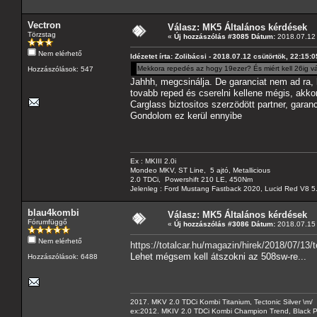
Vectron
Válasz: MK5 Általános kérdések
Törzstag
«
Új hozzászólás #3085 Dátum:
2018.07.12 
Nem elérhető
Idézetet írta: Zolibácsi - 2018.07.12 csütörtök, 22:15:0
Mekkora repedés az hogy 19ezer? És miért kell 26ig vá
Hozzászólások: 547
Jahhh, megcsinálja. De garanciat nem ad ra,
tovabb reped és cserelni kellene mégis, akkor
Carglass biztositos szerzödött partner, garan
Gondolom ez kerül ennyibe
Ex : MKIII 2.0i
Mondeo MKV, ST Line, 5 ajtó, Metallicious
2.0 TDCi, Powershift 210 LE, 450Nm
Jelenleg : Ford Mustang Fastback 2020, Lucid Red V8 5
blau4kombi
Válasz: MK5 Általános kérdések
Fórumfüggő
«
Új hozzászólás #3086 Dátum:
2018.07.15 
Nem elérhető
https://totalcar.hu/magazin/hirek/2018/07/13
Lehet mégsem kell átszokni az 508sw-re...
Hozzászólások: 6488
2017. MKV 2.0 TDCi Kombi Titanium, Tectonic Silver \m/
ex:2012. MKIV 2.0 TDCi Kombi Champion Trend, Black Pa