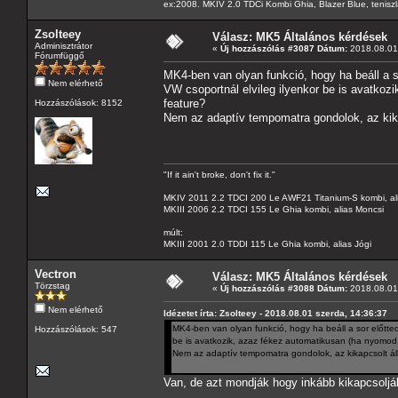
ex:2008. MKIV 2.0 TDCi Kombi Ghia, Blazer Blue, tenis
Zsolteey
Válasz: MK5 Általános kérdések
Adminisztrátor
«
Új hozzászólás #3087 Dátum:
2018.08.01 
Fórumfüggő
MK4-ben van olyan funkció, hogy ha beáll a so
Nem elérhető
VW csoportnál elvileg ilyenkor be is avatkoz
feature?
Hozzászólások: 8152
Nem az adaptív tempomatra gondolok, az kika
"If it ain't broke, don't fix it."
MKIV 2011 2.2 TDCI 200 Le AWF21 Titanium-S kombi, al
MKIII 2006 2.2 TDCI 155 Le Ghia kombi, alias Moncsi
múlt:
MKIII 2001 2.0 TDDI 115 Le Ghia kombi, alias Jógi
Vectron
Válasz: MK5 Általános kérdések
Törzstag
«
Új hozzászólás #3088 Dátum:
2018.08.01 
Nem elérhető
Idézetet írta: Zsolteey - 2018.08.01 szerda, 14:36:37
MK4-ben van olyan funkció, hogy ha beáll a sor előtted 
Hozzászólások: 547
be is avatkozik, azaz fékez automatikusan (ha nyomod 
Nem az adaptív tempomatra gondolok, az kikapcsolt áll
Van, de azt mondják hogy inkább kikapcsolják