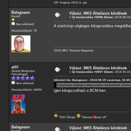
Off: Insignia 2019 st. gsi
Balageaxe
Válasz: MK5 Általános kérdések
Kezdő
«
Új hozzászólás #3096 Dátum:
2018.08.19 
Nem elérhető
A start/stop végleges kikapcsolása megoldhat
Hozzászólások: 79
2018 MKV Titanium Magnetic
alf®
Válasz: MK5 Általános kérdések
Globál Moderátor
«
Új hozzászólás #3097 Dátum:
2018.08.19 
Fórumfüggő
Idézetet írta: Balageaxe - 2018.08.19 vasárnap, 10:45
Nem elérhető
A start/stop végleges kikapcsolása megoldható valahog
Hozzászólások: 48650
igen.kikapcsolható a BCM-ben.
TDCI Űrhajó
Titanium
S
max 18"
Balageaxe
Válasz: MK5 Általános kérdések
Kezdő