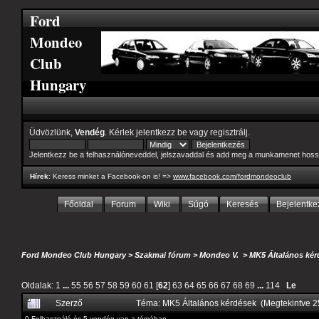
Ford
Mondeo
Club
Hungary
Üdvözlünk,
Vendég
. Kérlek
jelentkezz be
vagy
regisztrálj
.
Jelentkezz be a felhasználóneveddel, jelszavaddal és add meg a munkamenet hoss
Hírek
: Keress minket a Facebook-on is! =>
www.facebook.com/fordmondeoclub
Főoldal
Forum
Wiki
Súgó
Keresés
Bejelentke
Ford Mondeo Club Hungary
>
Szakmai fórum
>
Mondeo V.
>
MK5 Általános kér
Oldalak:
1
...
55
56
57
58
59
60
61
[
62
]
63
64
65
66
67
68
69
...
114
Le
Szerző
Téma: MK5 Általános kérdések (Megtekintve 
0 Felhasználó és 5 vendég van a témában