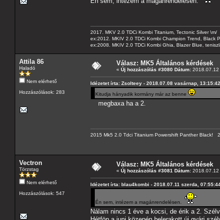
Én sem, intézem a magánrendelésen.
2017. MKV 2.0 TDCi Kombi Titanium, Tectonic Silver \m/
ex:2012. MKIV 2.0 TDCi Kombi Champion Trend, Black Pa
ex:2008. MKIV 2.0 TDCi Kombi Ghia, Blazer Blue, tenis
Attila 86
Válasz: MK5 Általános kérdések
Haladó
«
Új hozzászólás #3080 Dátum:
2018.07.12 
Nem elérhető
Idézetet írta: Zsolteey - 2018.07.08 vasárnap, 13:15:4
Hozzászólások: 283
Kitudja hányadik kormány már az benne
megbaxa ha a 2.
2015 Mk5 2.0 Tdci Titanium Powershift Panther Black!
Vectron
Válasz: MK5 Általános kérdések
Törzstag
«
Új hozzászólás #3081 Dátum:
2018.07.12 
Nem elérhető
Idézetet írta: blau4kombi - 2018.07.11 szerda, 07:55:4
Hozzászólások: 547
Én sem, intézem a magánrendelésen.
Nálam nincs 1 éve a kocsi, de érik a 2. Szél
Hétfön a juni közepén belerakott új gyári sz