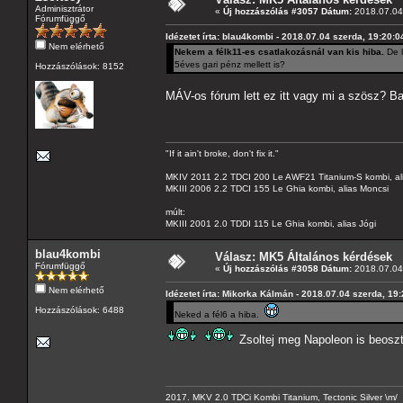
Adminisztrátor
«
Új hozzászólás #3057 Dátum:
2018.07.04 
Fórumfüggő
Idézetet írta: blau4kombi - 2018.07.04 szerda, 19:20:0
Nem elérhető
Nekem a félk11-es csatlakozásnál van kis hiba.
De l
5éves gari pénz mellett is?
Hozzászólások: 8152
MÁV-os fórum lett ez itt vagy mi a szösz? Ba
"If it ain't broke, don't fix it."
MKIV 2011 2.2 TDCI 200 Le AWF21 Titanium-S kombi, al
MKIII 2006 2.2 TDCI 155 Le Ghia kombi, alias Moncsi
múlt:
MKIII 2001 2.0 TDDI 115 Le Ghia kombi, alias Jógi
blau4kombi
Válasz: MK5 Általános kérdések
Fórumfüggő
«
Új hozzászólás #3058 Dátum:
2018.07.04 
Nem elérhető
Idézetet írta: Mikorka Kálmán - 2018.07.04 szerda, 19
Hozzászólások: 6488
Neked a fél6 a hiba.
Zsoltej meg Napoleon is beosz
2017. MKV 2.0 TDCi Kombi Titanium, Tectonic Silver \m/