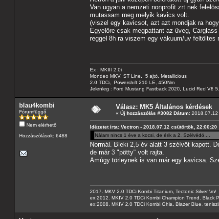
Van ugyan a nemzeti nonprofit zrt nek felelös
mutassam meg melyik kavics volt.
(viszel egy kavicsot, azt azt mondjak ra hog
Egyelöre csak megpattant az üveg, Carglass Bu
reggel 8h ra viszem egy vákuum/uv feltöltes 
Ex : MKIII 2.0i
Mondeo MKV, ST Line, 5 ajtó, Metallicious
2.0 TDCi, Powershift 210 LE, 450Nm
Jelenleg : Ford Mustang Fastback 2020, Lucid Red V8 5
blau4kombi
Válasz: MK5 Általános kérdések
Fórumfüggő
«
Új hozzászólás #3082 Dátum:
2018.07.12 
Nem elérhető
Idézetet írta: Vectron - 2018.07.12 csütörtök, 22:00:20
Nálam nincs 1 éve a kocsi, de érik a 2. Szélvédö....
Hozzászólások: 6488
Normál. Bleki 2,5 év alatt 3 szélvőt kapott. 
de már 3 "pötty" volt rajta.
Amúgy törleynek is van már egy kavicsa. Sze
2017. MKV 2.0 TDCi Kombi Titanium, Tectonic Silver \m/
ex:2012. MKIV 2.0 TDCi Kombi Champion Trend, Black Pa
ex:2008. MKIV 2.0 TDCi Kombi Ghia, Blazer Blue, tenis