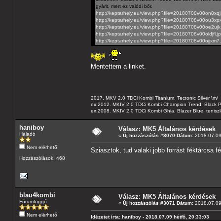
gyárit, mert ez valódi bőr.
http://keptarhely.eu/view.php?file=20180708v00on8xqj
http://keptarhely.eu/view.php?file=20180708v00ou3xp
http://keptarhely.eu/view.php?file=20180708v00oe2ujk
http://keptarhely.eu/view.php?file=20180708v00oldjfl.j
http://keptarhely.eu/view.php?file=20180708v00ojjxm7
Mentettem a linket.
2017. MKV 2.0 TDCi Kombi Titanium, Tectonic Silver \m/
ex:2012. MKIV 2.0 TDCi Kombi Champion Trend, Black Pa
ex:2008. MKIV 2.0 TDCi Kombi Ghia, Blazer Blue, tenis
haniboy
Válasz: MK5 Általános kérdések
Haladó
«
Új hozzászólás #3070 Dátum:
2018.07.09 
Nem elérhető
Sziasztok, tud valaki jobb forrást féktárcsa 
Hozzászólások: 468
blau4kombi
Válasz: MK5 Általános kérdések
Fórumfüggő
«
Új hozzászólás #3071 Dátum:
2018.07.09 
Nem elérhető
Idézetet írta: haniboy - 2018.07.09 hétfő, 20:33:03