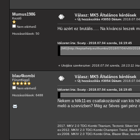
Mumus1986
Válasz: MK5 Általános kérdések
Kezdő
«
Új hozzászólás #3053 Dátum:
2018.07.04 
Nem elérhető
Hú azért ez brutális..... Na kíváncsi leszek 
Hozzászólások: 50
Idézetet írta: Scaty - 2018.07.04 szerda, 16:19:45
[IMG]http://keptarhely.eu/thumbs/2018/07/04/v00/201
«
Utoljára szerkesztve: 2018.07.04 szerda, 18:13:11 írta
blau4kombi
Válasz: MK5 Általános kérdések
Fórumfüggő
«
Új hozzászólás #3054 Dátum:
2018.07.04 
Nem elérhető
Idézetet írta: Scaty - 2018.07.04 szerda, 16:19:45
Hozzászólások: 6488
Nekem a félk11-es csatlakozásnál van kis hib
meló a szervizben? Még az 5éves gari pénz m
2017. MKV 2.0 TDCi Kombi Titanium, Tectonic Silver \m/
ex:2012. MKIV 2.0 TDCi Kombi Champion Trend, Black Pa
ex:2008. MKIV 2.0 TDCi Kombi Ghia, Blazer Blue, tenis