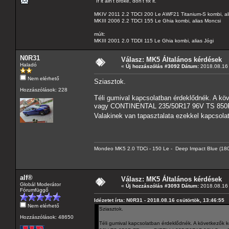
"If it ain't broke, don't fix it."
MKIV 2011 2.2 TDCI 200 Le AWF21 Titanium-S kombi, al
MKIII 2006 2.2 TDCI 155 Le Ghia kombi, alias Moncsi
múlt:
MKIII 2001 2.0 TDDI 115 Le Ghia kombi, alias Jógi
N0R31
Válasz: MK5 Általános kérdések
Haladó
«
Új hozzászólás #3092 Dátum:
2018.08.16 
Nem elérhető
Sziasztok.
Hozzászólások: 228
Téli gumival kapcsolatban érdeklődnék. A k
vagy CONTINENTAL 235/50R17 96V TS 850P 
Valakinek van tapasztalata ezekkel kapcsola
Mondeo MK5 2.0 TDCi - 150 Le - Deep Impact Blue (180
alf®
Válasz: MK5 Általános kérdések
Globál Moderátor
«
Új hozzászólás #3093 Dátum:
2018.08.16 
Fórumfüggő
Idézetet írta: N0R31 - 2018.08.16 csütörtök, 13:46:55
Nem elérhető
Sziasztok.
Hozzászólások: 48650
Téli gumival kapcsolatban érdeklődnék. A következ