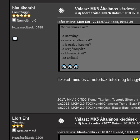
blau4kombi
Válasz: MK5 Általános kérdések
Fórumfüggő
«
Új hozzászólás #3076 Dátum:
2018.07.10
Nem elérhető
Idézetet írta: Llort Eht - 2018.07.10 kedd, 09:42:20
Mit cserélnek Laci?
Hozzászólások: 6488
- a kormányt?
- a műszerfalborítást?
- a b oszlop kárpitot?
- a rezgőlámpát?
- a klímavezérlőt?
- az ajtókat?
Ezeket mind és a motorház tetőt még kihag
2017. MKV 2.0 TDCi Kombi Titanium, Tectonic Silver \m/
ex:2012. MKIV 2.0 TDCi Kombi Champion Trend, Black Pa
ex:2008. MKIV 2.0 TDCi Kombi Ghia, Blazer Blue, tenis
Llort Eht
Válasz: MK5 Általános kérdések
Törzstag
«
Új hozzászólás #3077 Dátum:
2018.07.10
Nem elérhető
Idézetet írta: blau4kombi - 2018.07.10 kedd, 10:14:52
Hozzászólások: 2209