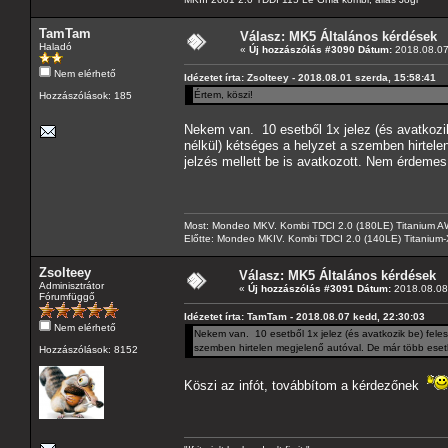
TamTam
Válasz: MK5 Általános kérdések
Haladó
«
Új hozzászólás #3090 Dátum:
2018.08.07
Nem elérhető
Idézetet írta: Zsolteey - 2018.08.01 szerda, 15:58:41
Értem, köszi!
Hozzászólások: 185
Nekem van. 10 esetből 1x jelez (és avatkozik
nélkül) kétséges a helyzet a szemben hirtele
jelzés mellett be is avatkozott. Nem érdemes
Most: Mondeo MKV. Kombi TDCI 2.0 (180LE) Titanium AW
Előtte: Mondeo MKIV. Kombi TDCI 2.0 (140LE) Titanium
Zsolteey
Válasz: MK5 Általános kérdések
Adminisztrátor
«
Új hozzászólás #3091 Dátum:
2018.08.08 
Fórumfüggő
Idézetet írta: TamTam - 2018.08.07 kedd, 22:30:03
Nem elérhető
Nekem van. 10 esetből 1x jelez (és avatkozik be) feles
szemben hirtelen megjelenő autóval. De már több esetb
Hozzászólások: 8152
Köszi az infót, továbbítom a kérdezőnek