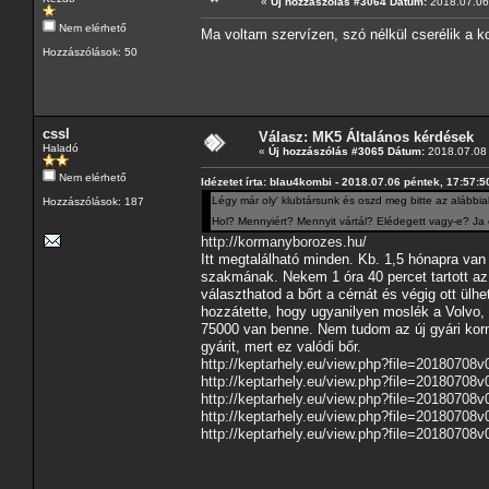
«
Új hozzászólás #3064 Dátum:
2018.07.06 
Nem elérhető
Ma voltam szervízen, szó nélkül cserélik a k
Hozzászólások: 50
cssl
Válasz: MK5 Általános kérdések
Haladó
«
Új hozzászólás #3065 Dátum:
2018.07.08 
Nem elérhető
Idézetet írta: blau4kombi - 2018.07.06 péntek, 17:57:5
Légy már oly' klubtársunk és oszd meg bitte az alábbia
Hozzászólások: 187
Hol? Mennyiért? Mennyit vártál? Elédegett vagy-e? Ja 
http://kormanyborozes.hu/
Itt megtalálható minden. Kb. 1,5 hónapra van 
szakmának. Nekem 1 óra 40 percet tartott az 
választhatod a bőrt a cérnát és végig ott ül
hozzátette, hogy ugyanilyen moslék a Volvo,
75000 van benne. Nem tudom az új gyári kormá
gyárit, mert ez valódi bőr.
http://keptarhely.eu/view.php?file=20180708v
http://keptarhely.eu/view.php?file=20180708
http://keptarhely.eu/view.php?file=20180708v
http://keptarhely.eu/view.php?file=20180708v0
http://keptarhely.eu/view.php?file=20180708v