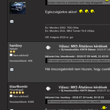
Ezeket mind és a motorház tetőt még kihagytad!
Egészségünkre akkor!
Ex: Mondeo 2002. TDCi Ghia
Ex: Mondeo 2011. MK4 Turnier Tit-S 163ps
Off: Insignia 2019 st. gsi
haniboy
Válasz: MK5 Általános kérdések
Haladó
«
Új hozzászólás #3078 Dátum:
2018.07.10
Nem elérhető
Idézetet írta: blau4kombi - 2018.07.09 hétfő, 21:43:03
Én most ugrottam az 50ekm-et. 60-nál szvsz nálam is c
Hozzászólások: 468
Hát önszorgalomból nem hiszem, hogy cserél
blau4kombi
Válasz: MK5 Általános kérdések
Fórumfüggő
«
Új hozzászólás #3079 Dátum:
2018.07.11 
Nem elérhető
Idézetet írta: haniboy - 2018.07.10 kedd, 20:15:21
Hát önszorgalomból nem hiszem, hogy cserélik
Hozzászólások: 6488