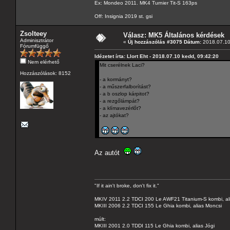
Ex: Mondeo 2011. MK4 Turnier Tit-S 163ps
Off: Insignia 2019 st. gsi
Zsolteey
Válasz: MK5 Általános kérdések
Adminisztrátor
«
Új hozzászólás #3075 Dátum:
2018.07.10
Fórumfüggő
Idézetet írta: Llort Eht - 2018.07.10 kedd, 09:42:20
Nem elérhető
Mit cserélnek Laci?
Hozzászólások: 8152
- a kormányt?
- a műszerfalborítást?
- a b oszlop kárpitot?
- a rezgőlámpát?
- a klímavezérlőt?
- az ajtókat?
Az autót
"If it ain't broke, don't fix it."
MKIV 2011 2.2 TDCI 200 Le AWF21 Titanium-S kombi, al
MKIII 2006 2.2 TDCI 155 Le Ghia kombi, alias Moncsi
múlt:
MKIII 2001 2.0 TDDI 115 Le Ghia kombi, alias Jógi