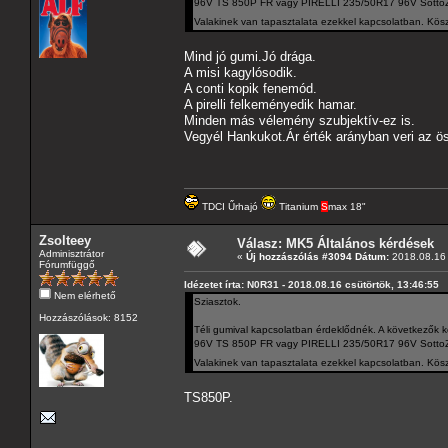
96V TS 850P FR vagy PIRELLI 235/50R17 96V SottoZ
Valakinek van tapasztalata ezekkel kapcsolatban. Kösz
Mind jó gumi.Jó drága.
A misi kagylósodik.
A conti kopik fenemód.
A pirelli felkeményedik hamar.
Minden más vélemény szubjektív-ez is.
Vegyél Hankukot.Ár érték arányban veri az ö
TDCI Űrhajó
Titanium
S
max 18"
Zsolteey
Válasz: MK5 Általános kérdések
Adminisztrátor
«
Új hozzászólás #3094 Dátum:
2018.08.16 
Fórumfüggő
Idézetet írta: N0R31 - 2018.08.16 csütörtök, 13:46:55
Nem elérhető
Sziasztok.
Hozzászólások: 8152
Téli gumival kapcsolatban érdeklődnék. A következ
96V TS 850P FR vagy PIRELLI 235/50R17 96V SottoZ
Valakinek van tapasztalata ezekkel kapcsolatban. Kösz
TS850P.