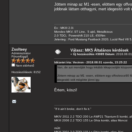
Jöttem minap az M1 -esen, elöttem egy offvo
jobbnak láttam otthagyni, mert idegesitö volt 
Ex : MKIII 2.0i
Mondeo MKV, ST Line, 5 ajtó, Metallicious
2.0 TDCi, Powershift 210 LE, 450Nm
Jelenleg : Ford Mustang Fastback 2020, Lucid Red V8 5
Zsolteey
Válasz: MK5 Általános kérdések
Adminisztrátor
«
Új hozzászólás #3089 Dátum:
2018.08.01 
Fórumfüggő
Idézetet írta: Vectron - 2018.08.01 szerda, 15:25:22
Nem elérhető
Van, de azt mondják hogy inkább kikapcsolják központil
Hozzászólások: 8152
Jöttem minap az M1 -esen, elöttem egy offvolvoce90 fé
idegesitö volt mögötte jönni igy.
Értem, köszi!
"If it ain't broke, don't fix it."
MKIV 2011 2.2 TDCI 200 Le AWF21 Titanium-S kombi, al
MKIII 2006 2.2 TDCI 155 Le Ghia kombi, alias Moncsi
múlt:
MKIII 2001 2.0 TDDI 115 Le Ghia kombi, alias Jógi