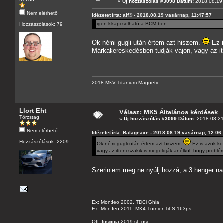
«
Új hozzászólás #3098 Dátum:
2018.08.19 
Nem elérhető
Idézetet írta: alf® - 2018.08.19 vasárnap, 11:47:57
igen.kikapcsolható a BCM-ben.
Hozzászólások: 79
Ok némi gugli után értem azt hiszem.
Ez i
Márkakereskedésben tudják vajon, vagy az itt
2018 MKV Titanium Magnetic
Llort Eht
Válasz: MK5 Általános kérdések
Törzstag
«
Új hozzászólás #3099 Dátum:
2018.08.21
Nem elérhető
Idézetet írta: Balageaxe - 2018.08.19 vasárnap, 12:06
Hozzászólások: 2209
Ok némi gugli után értem azt hiszem.
Ez is azok köz
vagy az itteni szakik is megoldják anélkül, hogy probl
Szerintem meg ne nyúlj hozzá, a 3 henger na
Ex: Mondeo 2002. TDCi Ghia
Ex: Mondeo 2011. MK4 Turnier Tit-S 163ps
Off: Insignia 2019 st. gsi