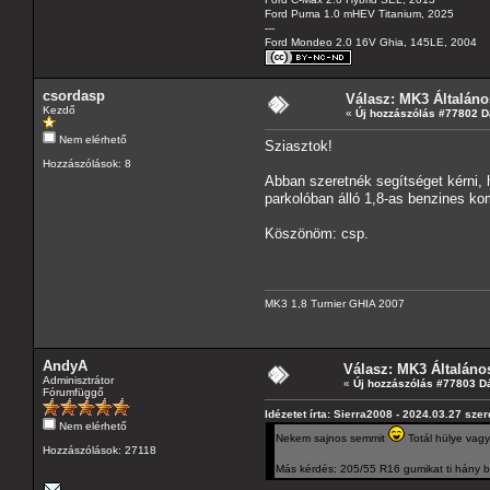
Ford Puma 1.0 mHEV Titanium, 2025
---
Ford Mondeo 2.0 16V Ghia, 145LE, 2004
csordasp
Válasz: MK3 Általáno
Kezdő
«
Új hozzászólás #77802 D
Nem elérhető
Sziasztok!
Hozzászólások: 8
Abban szeretnék segítséget kérni, 
parkolóban álló 1,8-as benzines kom
Köszönöm: csp.
MK3 1,8 Turnier GHIA 2007
AndyA
Válasz: MK3 Általáno
Adminisztrátor
«
Új hozzászólás #77803 D
Fórumfüggő
Idézetet írta: Sierra2008 - 2024.03.27 sze
Nem elérhető
Nekem sajnos semmit
Totál hülye vagy
Hozzászólások: 27118
Más kérdés: 205/55 R16 gumikat ti hány bar