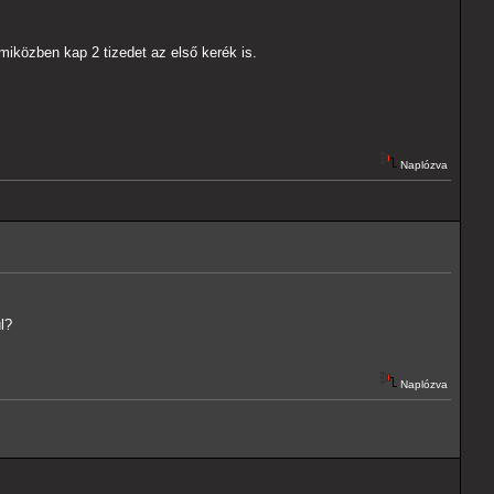
, miközben kap 2 tizedet az első kerék is.
Naplózva
l?
Naplózva