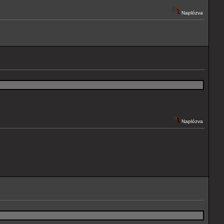
Naplózva
Naplózva