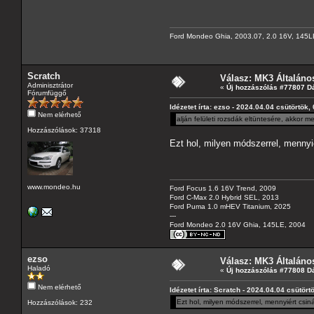
Ford Mondeo Ghia, 2003.07, 2.0 16V, 145L
Scratch
Válasz: MK3 Általáno
Adminisztrátor
«
Új hozzászólás #77807 D
Fórumfüggő
Idézetet írta: ezso - 2024.04.04 csütörtök,
Nem elérhető
alján felületi rozsdák eltüntesére, akkor m
Hozzászólások: 37318
Ezt hol, milyen módszerrel, mennyié
www.mondeo.hu
Ford Focus 1.6 16V Trend, 2009
Ford C-Max 2.0 Hybrid SEL, 2013
Ford Puma 1.0 mHEV Titanium, 2025
---
Ford Mondeo 2.0 16V Ghia, 145LE, 2004
ezso
Válasz: MK3 Általáno
Haladó
«
Új hozzászólás #77808 D
Nem elérhető
Idézetet írta: Scratch - 2024.04.04 csütört
Ezt hol, milyen módszerrel, mennyiért csin
Hozzászólások: 232