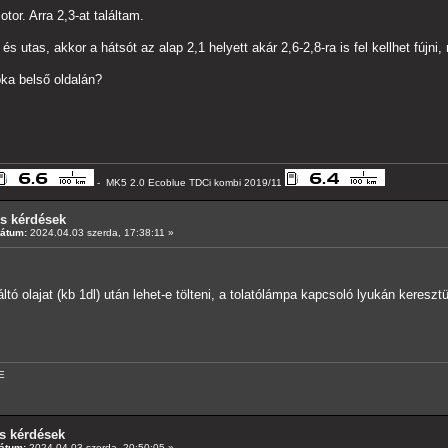
otor. Arra 2,3-at találtam.
s utas, akkor a hátsót az alap 2,1 helyett akár 2,6-2,8-ra is fel kellhet fújni
ka belső oldalán?
- MK5 2.0 Ecoblue TDCi kombi 2019/11
os kérdések
Dátum:
2024.04.03 szerda, 17:38:11 »
ó olajat (kb 1dl) után lehet-e tölteni, a tolatólámpa kapcsoló lyukán keresztü
E
s kérdések
átum:
2024.04.03 szerda, 20:50:05 »