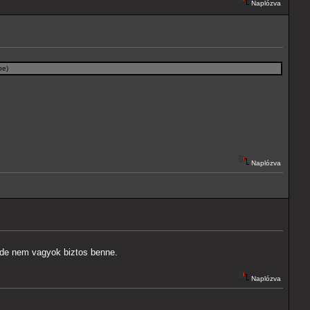
Naplózva
be)
Naplózva
 de nem vagyok biztos benne.
Naplózva