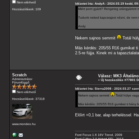
Nem elérhető
Idézetet írta: AndyA - 2024.03.19 kedd, 09
Miért pont gyárit? Rengeteg utángyártott m
Hozzászólások: 109
Tudunk neked kapcsrajzot nézni, de nem 
Andy
Nekem sajnos semmit
Totál hül
Más kérdés: 205/55 R16 gumikat ti h
2.5-re fújja. Kinek mi a tapasztalat
Scratch
Válasz: MK3 Általáno
Adminisztrátor
«
Új hozzászólás #77801 D
Fórumfüggő
Idézetet írta: Sierra2008 - 2024.03.27 sze
Nem elérhető
Nekem sajnos semmit
Totál hülye vagy
Hozzászólások: 37318
Más kérdés: 205/55 R16 gumikat ti hány bar
Előírt +0,1 bar, alap terheléssel. 
www.mondeo.hu
Ford Focus 1.6 16V Trend, 2009
Ford C-Max 2.0 Hybrid SEL, 2013