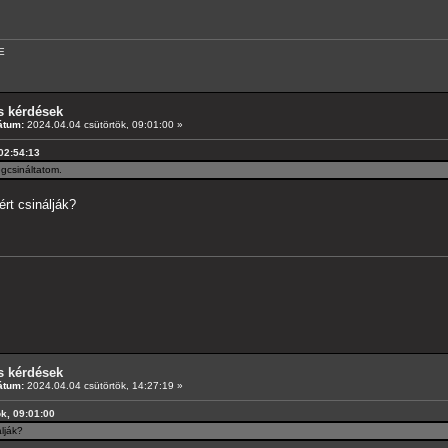
E
s kérdések
átum:
2024.04.04 csütörtök, 09:01:00 »
 02:54:13
egcsináltatom.
rt csinálják?
s kérdések
átum:
2024.04.04 csütörtök, 14:27:19 »
ök, 09:01:00
álják?