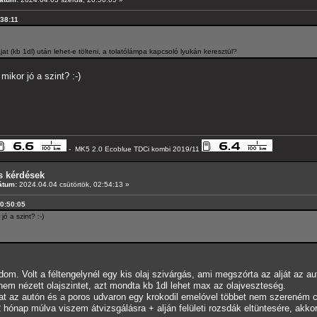
:38:11
t (kb 1dl) után lehet-e tölteni, a tolatólámpa kapcsoló lyukán keresztül?
ikor jó a szint? :-)
- MK5 2.0 Ecoblue TDCi kombi 2019/11
s kérdések
átum:
2024.04.04 csütörtök, 02:54:13 »
20:50:05
ó a szint? :-)
om. Volt a féltengelynél egy kis olaj szivárgás, ami megszórta az alját az au
nem nézett olajszintet, azt mondta kb 1dl lehet max az olajveszteség.
at az autón és a poros udvaron egy krokodil emelóvel többet nem szereném cs
 hónap múlva viszem átvizsgálásra + alján felületi rozsdák eltüntesére, akko