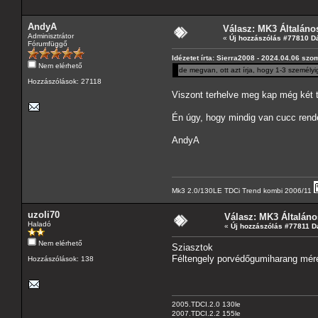
AndyA
Válasz: MK3 Általáno
Adminisztrátor
«
Új hozzászólás #77810 D
Fórumfüggő
Idézetet írta: Sierra2008 - 2024.04.06 szo
Nem elérhető
de megvan, ott azt írja, hogy 1-3 személyi
Hozzászólások: 27118
Viszont terhelve meg kap még két ti
Én úgy, hogy mindig van cucc rende
AndyA
Mk3 2.0/130LE TDCi Trend kombi 2006/11
uzoli70
Válasz: MK3 Általáno
Haladó
«
Új hozzászólás #77811 D
Nem elérhető
Sziasztok
Féltengely porvédőgumiharang mére
Hozzászólások: 138
2005.TDCI.2.0 130le
2007.TDCI.2.2 155le