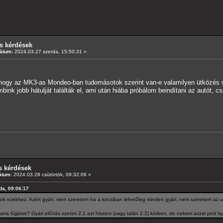
s kérdések
átum:
2024.03.27 szerda, 15:50:31 »
hogy az MK3-as Mondeo-ban tudomásotok szerint van-e valamilyen ütközés vés
bink jobb hátulját találták el, ami után hiába próbálom beindítani az autót, c
s kérdések
átum:
2024.03.28 csütörtök, 09:32:06 »
rda, 09:06:17
ok ezekhez. Azért gyári, mert szeretem ha a kocsiban lehetőleg minden gyári, nem szeretem az u
ra fújjátok? Gyári előírás szerint 2.1 azt hiszem (vagy talán 2.2) körben, de nekem azzal picit la