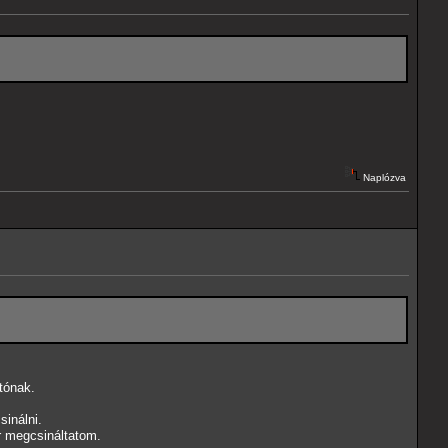
Naplózva
tónak.
inálni.
r megcsináltatom.