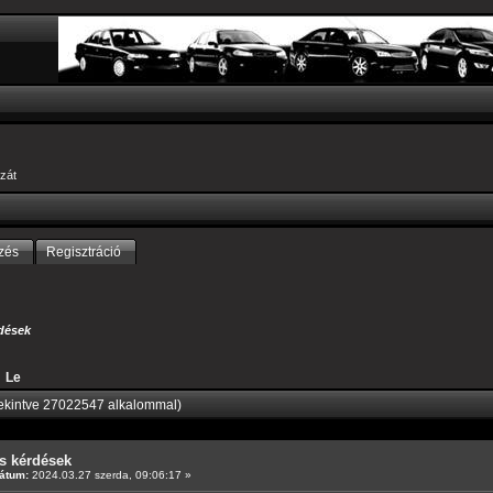
zát
zés
Regisztráció
dések
Le
ekintve 27022547 alkalommal)
s kérdések
átum:
2024.03.27 szerda, 09:06:17 »