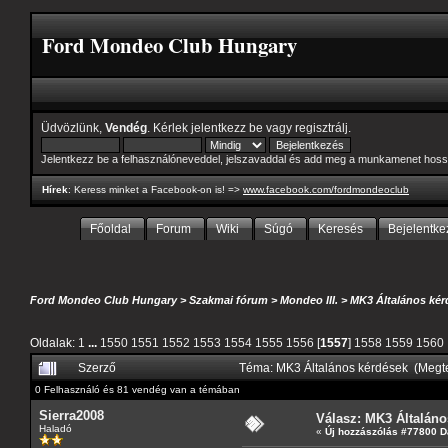
Ford Mondeo Club Hungary
Üdvözlünk,
Vendég
. Kérlek
jelentkezz be
vagy
regisztrálj
.
Jelentkezz be a felhasználóneveddel, jelszavaddal és add meg a munkamenet hoss
Hírek
: Keress minket a Facebook-on is! =>
www.facebook.com/fordmondeoclub
Főoldal
Forum
Wiki
Súgó
Keresés
Bejelentke
Ford Mondeo Club Hungary
>
Szakmai fórum
>
Mondeo III.
>
MK3 Általános kér
Oldalak:
1
...
1550
1551
1552
1553
1554
1555
1556
[
1557
]
1558
1559
1560
Szerző
Téma: MK3 Általános kérdések (Megt
0 Felhasználó és 81 vendég van a témában
Sierra2008
Válasz: MK3 Általáno
Haladó
«
Új hozzászólás #77800 D