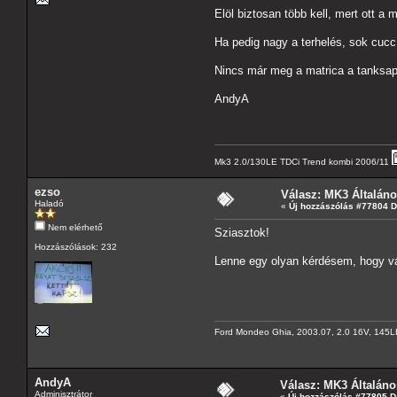
Elöl biztosan több kell, mert ott a m
Ha pedig nagy a terhelés, sok cucc é
Nincs már meg a matrica a tanksap
AndyA
Mk3 2.0/130LE TDCi Trend kombi 2006/11
ezso
Válasz: MK3 Általán
Haladó
«
Új hozzászólás #77804 
Nem elérhető
Sziasztok!
Hozzászólások: 232
Lenne egy olyan kérdésem, hogy vált
Ford Mondeo Ghia, 2003.07, 2.0 16V, 145L
AndyA
Válasz: MK3 Általáno
Adminisztrátor
«
Új hozzászólás #77805 D