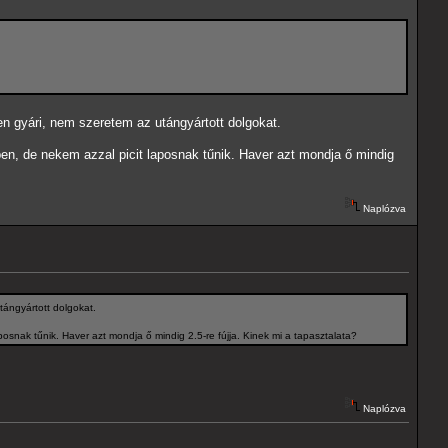
n gyári, nem szeretem az utángyártott dolgokat.
rben, de nekem azzal picit laposnak tűnik. Haver azt mondja ő mindig
Naplózva
tángyártott dolgokat.
posnak tűnik. Haver azt mondja ő mindig 2.5-re fújja. Kinek mi a tapasztalata?
Naplózva