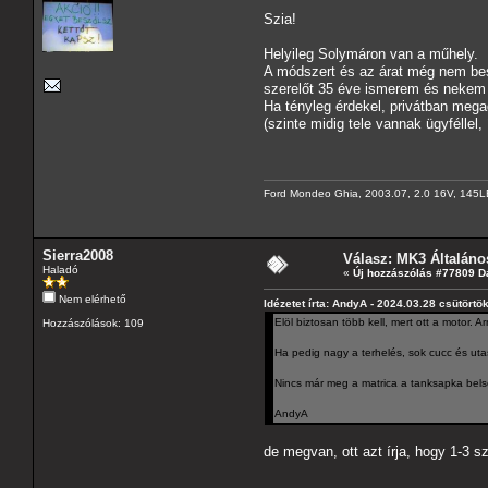
Szia!
Helyileg Solymáron van a műhely.
A módszert és az árat még nem besz
szerelőt 35 éve ismerem és nekem "
Ha tényleg érdekel, privátban meg
(szinte midig tele vannak ügyféllel, 
Ford Mondeo Ghia, 2003.07, 2.0 16V, 145L
Sierra2008
Válasz: MK3 Általáno
Haladó
«
Új hozzászólás #77809 D
Nem elérhető
Idézetet írta: AndyA - 2024.03.28 csütörtö
Elöl biztosan több kell, mert ott a motor. Ar
Hozzászólások: 109
Ha pedig nagy a terhelés, sok cucc és utas,
Nincs már meg a matrica a tanksapka bels
AndyA
de megvan, ott azt írja, hogy 1-3 s