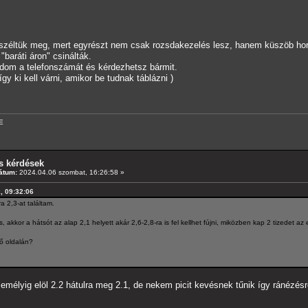
éltük meg, mert egyrészt nem csak rozsdakezelés lesz, hanem küszöb horpadá
baráti áron" csinálták.
adom a telefonszámát és kérdezhetsz bármit.
így ki kell várni, amikor be tudnak táblázni )
E
s kérdések
átum:
2024.04.06 szombat, 16:26:58 »
k, 09:32:06
ra 2,3-at találtam.
 akkor a hátsót az alap 2,1 helyett akár 2,6-2,8-ra is fel kellhet fújni, miközben kap 2 tizedet az e
ő oldalán?
zemélyig elöl 2.2 hátulra meg 2.1, de nekem picit kevésnek tűnik így ránézésr