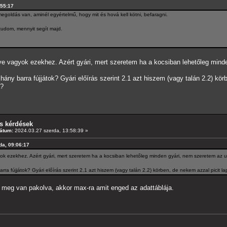
:55:17
egoldás van, aminél egyértelmű, hogy mit és hová kell kötni, befaragni.
tudom, mennyit segít majd.
ye vagyok ezekhez. Azért gyári, mert szeretem ha a kocsiban lehetőleg minde
ány barra fújjátok? Gyári előírás szerint 2.1 azt hiszem (vagy talán 2.2) kö
a?
s kérdések
átum:
2024.03.27 szerda, 13:58:39 »
rda, 09:06:17
ok ezekhez. Azért gyári, mert szeretem ha a kocsiban lehetőleg minden gyári, nem szeretem az u
ra fújjátok? Gyári előírás szerint 2.1 azt hiszem (vagy talán 2.2) körben, de nekem azzal picit la
Ha meg van pakolva, akkor max-ra amit enged az adattáblája.