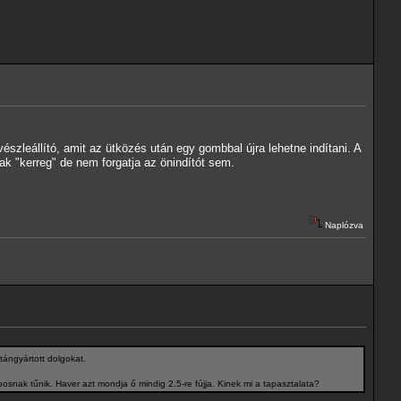
zleállító, amit az ütközés után egy gombbal újra lehetne indítani. A
sak "kerreg" de nem forgatja az önindítót sem.
Naplózva
tángyártott dolgokat.
posnak tűnik. Haver azt mondja ő mindig 2.5-re fújja. Kinek mi a tapasztalata?