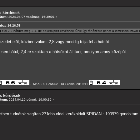
s kérdések
átum:
2024.04.07 vasárnap, 16:39:01 »
mbat, 16:26:58
g elöl 2.2 hátulra meg 2.1, de nekem picit kevésnek tűnik így ránézésre (lehet a lemezfelni zavar 
zedet elöl, közben valami 2,8 vagy meddig tolja fel a hátsót.
sen hátul, 2,4-re szoktam a hátsókat állítani, amolyan arany középút.
- MK5 2.0 Ecoblue TDCi kombi 2019/11
s kérdések
átum:
2024.04.19 péntek, 19:00:35 »
tben tudnátok segíteni??Jobb oldal kerékoldali.SPIDAN : 190979 gondoltam