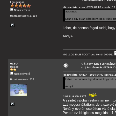
Fórumfüggő
Idézetet írta: ezso - 2024.04.03 szerda, 17
Nem elérhető
Sziasztok!
Hozzászólások: 27118
Lenne egy olyan kérdésem, hogy váltó olaja
Lehet, de honnan fogod tudni, hogy m
AndyA
Mk3 2.0/130LE TDCi Trend kombi 2006/11
ezso
Válasz: MK3 Általáno
Haladó
«
Új hozzászólás #77806 D
Nem elérhető
Idézetet írta: AndyA - 2024.04.03 szerda, 
Lehet, de honnan fogod tudni, hogy mikor j
Hozzászólások: 232
AndyA
Köszi a választ.
A szintet valóban sehonnan nem tud
Ezt megcsináltattam, de a szerelő 
Néhány éve én cseréltem váltó olaj
Persze ez ideiglenes megoldás, 1-2