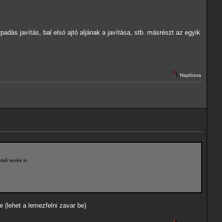
s javítás, bal elsó ajtó aljának a javítása, stb. másrészt az egyik
Naplózva
lső kerék is.
e (lehet a lemezfelni zavar be)