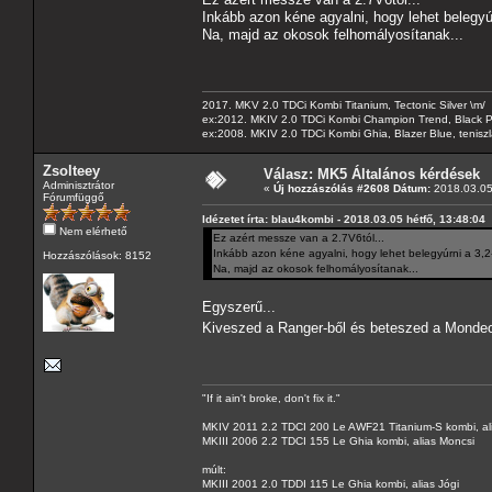
Inkább azon kéne agyalni, hogy lehet belegyúr
Na, majd az okosok felhomályosítanak...
2017. MKV 2.0 TDCi Kombi Titanium, Tectonic Silver \m/
ex:2012. MKIV 2.0 TDCi Kombi Champion Trend, Black Pa
ex:2008. MKIV 2.0 TDCi Kombi Ghia, Blazer Blue, tenis
Zsolteey
Válasz: MK5 Általános kérdések
Adminisztrátor
«
Új hozzászólás #2608 Dátum:
2018.03.05 
Fórumfüggő
Idézetet írta: blau4kombi - 2018.03.05 hétfő, 13:48:04
Nem elérhető
Ez azért messze van a 2.7V6tól...
Inkább azon kéne agyalni, hogy lehet belegyúrni a 3,2-
Hozzászólások: 8152
Na, majd az okosok felhomályosítanak...
Egyszerű...
Kiveszed a Ranger-ből és beteszed a Monde
"If it ain't broke, don't fix it."
MKIV 2011 2.2 TDCI 200 Le AWF21 Titanium-S kombi, al
MKIII 2006 2.2 TDCI 155 Le Ghia kombi, alias Moncsi
múlt:
MKIII 2001 2.0 TDDI 115 Le Ghia kombi, alias Jógi