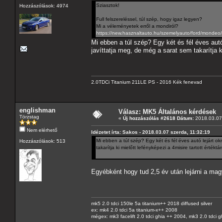
Sziasztok!
Hozzászólások: 4974
Full felszereléssel, túl szép, hogy igaz legyen?
Mi a véleményetek erről a mondiról?
https://new.hasznaltauto.hu/szemelyauto/ford/mondeo
Mi ebben a túl szép? Egy két és fél éves aut
javíttatja meg, de még a sarat sem takarítja k
2.0TDCi Titanium 211LE PS - 2016 Kék fenevad
englishman
Válasz: MK5 Általános kérdések
Törzstag
«
Új hozzászólás #2618 Dátum:
2018.03.07 
Nem elérhető
Idézetet írta: Sakos - 2018.03.07 szerda, 11:32:19
Mi ebben a túl szép? Egy két és fél éves autó lejárt 
Hozzászólások: 513
takarítja ki mielőtt lefényképezi a 4misire tartott értéktá
Egyébként hogy tud 2,5 év után lejárni a m
mk5 2.0 tdci 150le 5a titanium++ 2018 diffused silver
ex: mk4 2.0 tdci 5a titanium-x++ 2008
mégex: mk3 facelift 2.0 tdci ghia ++ 2004, mk3 2.0 tdci 