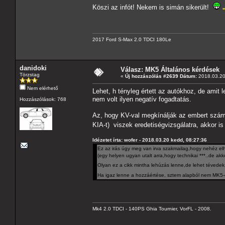
Köszi az infót! Nekem is simán sikerült!
2017 Ford S-Max 2.0 TDCI 180Le
danidoki
Válasz: MK5 Általános kérdések
Törzstag
«
Új hozzászólás #2639 Dátum:
2018.03.20
Nem elérhető
Lehet, h tényleg értett az autókhoz, de amit 
nem volt ilyen negatív fogadtatás.
Hozzászólások: 768
Az, hogy KV-val megkínálják az embert számom
KIA-t) viszek eredetiségvizsgálatra, akkor i
Idézetet írta: wofer - 2018.03.20 kedd, 08:27:36
Ez az irás úgy meg van irva szakmailag,hogy nehéz elhi
(egy helyen ugyan utalt arra,hogy technikai ***..de akko
Olyan ez a cikk mintha lehúzás lenne,de lehet tévede
Ha igaz lenne a hozzáértése, sztem alapból nem MK5
Mk4 2.0 TDCI - 140PS Ghia Tournier, VorFL - 2008.