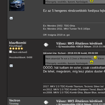
Főtengely, vezérlés, ilyesmi. Apróságok.
Ez az 5 hengeres réndzserblokk ford/psa fejl
Ex: Mondeo 2002. TDCi Ghia
Ex: Mondeo 2011. MK4 Turnier Tit-S 163ps
Off: Insignia 2019 st. gsi
blau4kombi
Válasz: MK5 Általános kérdések
Fórumfüggő
«
Új hozzászólás #2613 Dátum:
2018.03.06
Nem elérhető
Idézetet írta: SzJani - 2018.03.06 kedd, 09:02:00
Hozzászólások: 6488
Nem akarnád Te ezt a 3.2est a Mondeóba.
Eleve 
Főtengely, vezérlés, ilyesmi. Apróságok.
ÓÓÓÓ, hát tudtam én eztet, csak csekkoltam, 
De lehet, megvárom, míg lesz platos duster 4
2017. MKV 2.0 TDCi Kombi Titanium, Tectonic Silver \m/
ex:2012. MKIV 2.0 TDCi Kombi Champion Trend, Black Pa
ex:2008. MKIV 2.0 TDCi Kombi Ghia, Blazer Blue, tenis
Vectron
Válasz: MK5 Általános kérdések
Törzstag
«
Új hozzászólás #2614 Dátum:
2018.03.06