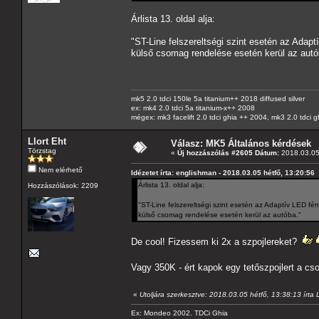
Árlista 13. oldal alja:
"ST-Line felszereltségi szint esetén az Adap
külső csomag rendelése esetén kerül az autó
mk5 2.0 tdci 150le 5a titanium++ 2018 diffused silver
ex: mk4 2.0 tdci 5a titanium-x++ 2008
mégex: mk3 facelift 2.0 tdci ghia ++ 2004, mk3 2.0 tdci 
Llort Eht
Válasz: MK5 Általános kérdések
Törzstag
«
Új hozzászólás #2605 Dátum:
2018.03.05 
Nem elérhető
Idézetet írta: englishman - 2018.03.05 hétfő, 13:20:56
Árlista 13. oldal alja:
Hozzászólások: 2209
"ST-Line felszereltségi szint esetén az Adaptív LED fé
külső csomag rendelése esetén kerül az autóba."
De cool! Fizessem ki 2x a szpojlereket?
Vagy 350K - ért kapok egy tetőszpojlert a cs
«
Utoljára szerkesztve: 2018.03.05 hétfő, 13:38:13 írta L
Ex: Mondeo 2002. TDCi Ghia