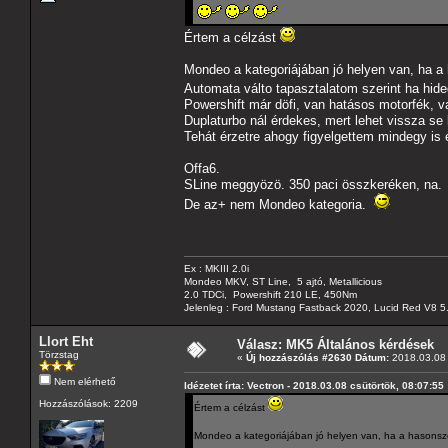
Értem a célzást
Mondeo a kategoriájában jó helyen van, ha a
Automata válto tapasztalatom szerint ha hide
Powershift már döfi, van hatásos motorfék, va
Duplaturbo nál érdekes, mert lehet vissza se 
Tehát érzetre ahogy figyelgettem mindegy is é
Offa6.
SLine meggyözö. 350 paci összkeréken, na.
De az+ nem Mondeo kategoria.
Ex : MKIII 2.0i
Mondeo MKV, ST Line, 5 ajtó, Metallicious
2.0 TDCi, Powershift 210 LE, 450Nm
Jelenleg : Ford Mustang Fastback 2020, Lucid Red V8 5
Llort Eht
Válasz: MK5 Általános kérdések
Törzstag
«
Új hozzászólás #2630 Dátum:
2018.03.08 
Nem elérhető
Idézetet írta: Vectron - 2018.03.08 csütörtök, 08:07:55
Hozzászólások: 2209
Értem a célzást
Mondeo a kategoriájában jó helyen van, ha a hasonszö