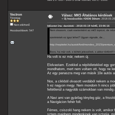
Vectron
Válasz: MK5 Általános kérdések
Törzstag
«
Új hozzászólás #2636 Dátum:
2018.03.20
Nem elérhető
Idézetet írta: danidoki - 2018.03.19 hétfő, 23:06:16
Nem olvasom, csak esetenként az mk5 topicot, de néz
Hozzászólások: 547
szerintetek ez igaz lehet? Ugyan vignale, de...
http://nepitelet.hu/autok/ford/mondeo_2015/premium_s
Bocs, ha már volt, s kérlek jelezzétek, s akkor törlöm!
Ha volt is ez már, nekem új.
Elolvastam. Ezekkel a népítéletekkel egy go
mondhatom, mert nem voltam ott, hogy ne le
Az egy panaszra meg van másik 10e autós ak
Nos, a cikkböl olvasott verdából nekem a moc
h ez nagyon megy. Nem mondom h nincs jobb, 
feltétlenül a nagyobb számokban van mindig a 
A Navi ami van gyárilag tényleg gáz, a frissit
a Navigácion fehér folt.
Fémes, csiszoló hang nekem is volt, amikor fe
sztem majdnem mindenkinek van sztorija, már