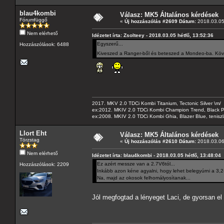
blau4kombi
Válasz: MK5 Általános kérdések
Fórumfüggő
«
Új hozzászólás #2609 Dátum:
2018.03.05 
Nem elérhető
Idézetet írta: Zsolteey - 2018.03.05 hétfő, 13:52:36
Egyszerű...
Hozzászólások: 6488
Kiveszed a Ranger-ből és beteszed a Mondeo-ba. Kö
2017. MKV 2.0 TDCi Kombi Titanium, Tectonic Silver \m/
ex:2012. MKIV 2.0 TDCi Kombi Champion Trend, Black Pa
ex:2008. MKIV 2.0 TDCi Kombi Ghia, Blazer Blue, tenis
Llort Eht
Válasz: MK5 Általános kérdések
Törzstag
«
Új hozzászólás #2610 Dátum:
2018.03.06
Nem elérhető
Idézetet írta: blau4kombi - 2018.03.05 hétfő, 13:48:04
Ez azért messze van a 2.7V6tól...
Hozzászólások: 2209
Inkább azon kéne agyalni, hogy lehet belegyúrni a 3,2-
Na, majd az okosok felhomályosítanak...
Jól megfogtad a lényeget Laci, de gyorsan el