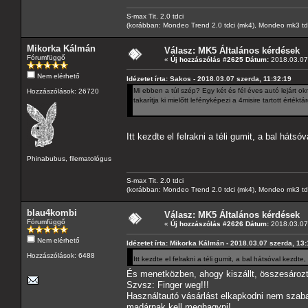
S-max Tit. 2.0 tdci
(korábban: Mondeo Trend 2.0 tdci (mk4), Mondeo mk3 tdci, 
Mikorka Kálmán
Válasz: MK5 Általános kérdések
Fórumfüggő
«
Új hozzászólás #2625 Dátum:
2018.03.07 
Nem elérhető
Idézetet írta: Sakos - 2018.03.07 szerda, 11:32:19
Mi ebben a túl szép? Egy két és fél éves autó lejárt 
Hozzászólások: 26720
takarítja ki mielőtt lefényképezi a 4misire tartott értéktá
Itt kezdte el felrakni a téli gumit, a bal hátsó
Phinabubus, filematológus
S-max Tit. 2.0 tdci
(korábban: Mondeo Trend 2.0 tdci (mk4), Mondeo mk3 tdci, 
blau4kombi
Válasz: MK5 Általános kérdések
Fórumfüggő
«
Új hozzászólás #2626 Dátum:
2018.03.07 
Nem elérhető
Idézetet írta: Mikorka Kálmán - 2018.03.07 szerda, 13
Hozzászólások: 6488
Itt kezdte el felrakni a téli gumit, a bal hátsóval kezdte
És menetközben, ahogy kiszállt, összesározt
Szvsz: Finger weg!!!
Használtautó vásárlást elkapkodni nem szaba
madárnak kell meghagyni!