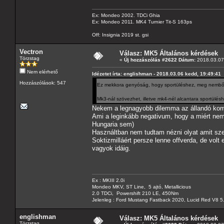
Ex: Mondeo 2002. TDCi Ghia
Ex: Mondeo 2011. MK4 Turnier Tit-S 163ps
Off: Insignia 2019 st. gsi
Vectron
Válasz: MK5 Általános kérdések
Törzstag
«
Új hozzászólás #2622 Dátum:
2018.03.07 
Nem elérhető
Idézetet írta: englishman - 2018.03.06 kedd, 19:49:41
Hozzászólások: 547
Ez mekkora genyóság, hogy sportüléshez, meg nembőr 
Mk3-nál szövezhet, illetve mk4-nél alcantara sportüléshe
Nekem a legnagyobb dilemma az állandó kom
Ami a leginkább negativum, hogy a miért nem
Hungaria sem)
Használtban nem tudtam nézni olyat amit sze
Soktizmilláért persze lenne offverda, de volt
vagyok idáig.
Ex : MKIII 2.0i
Mondeo MKV, ST Line, 5 ajtó, Metallicious
2.0 TDCi, Powershift 210 LE, 450Nm
Jelenleg : Ford Mustang Fastback 2020, Lucid Red V8 5
englishman
Válasz: MK5 Általános kérdések
Törzstag