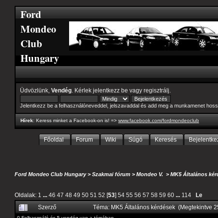
Ford
Mondeo
Club
Hungary
Üdvözlünk,
Vendég
. Kérlek
jelentkezz be
vagy
regisztrálj
.
Jelentkezz be a felhasználóneveddel, jelszavaddal és add meg a munkamenet hoss
Hírek
: Keress minket a Facebook-on is! =>
www.facebook.com/fordmondeoclub
Főoldal
Forum
Wiki
Súgó
Keresés
Bejelentke
Ford Mondeo Club Hungary
>
Szakmai fórum
>
Mondeo V.
>
MK5 Általános kér
Oldalak:
1
...
46
47
48
49
50
51
52
[
53
]
54
55
56
57
58
59
60
...
114
Le
Szerző
Téma: MK5 Általános kérdések (Megtekintve 
0 Felhasználó és 5 vendég van a témában