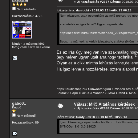
Megszállott
«
Új hozzászólás #2637 Dátum:
2018.03.20
Nem elérhető
Idézetet írta: danidoki - 2018.03.19 hétfő, 23:06:16
Nem olvasom, csak esetenként az mk5 topicot, de néz
Hozzászólások: 3728
szerintetek ez igaz lehet? Ugyan vignale, de...
http://nepitelet.hu/autok/ford/mondeo_2015/premium_s
Bocs, ha már volt, s kérlek jelezzétek, s akkor törlöm!
Minden a mágnes körül
forog,csak észre kell venni!
Ez az irás úgy meg van irva szakmailag,hogy 
(egy helyen ugyan utalt arra,hogy technikai **
Olyan ez a cikk mintha lehúzás lenne,de leh
Ha igaz lenne a hozzáértése, sztem alapbó
https://audioshop.hu/
Subwoofer guru + minden ami autóh
Fordok,3 Capri,1Focus,3 Mondeo,S-MAX,Grand C-MAX, 
gabo01
Válasz: MK5 Általános kérdések
Kezdő
«
Új hozzászólás #2638 Dátum:
2018.03.20
Nem elérhető
Idézetet írta: Scaty - 2018.03.19 hétfő, 18:22:13
Igen. Utána egy zip-et tudsz letölteni... Letöltöttem, fris
Hozzászólások: 89
SYNCGen3.0_3.0.18025