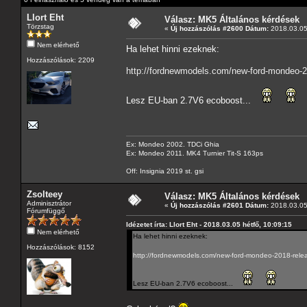
Llort Eht
Válasz: MK5 Általános kérdések
Törzstag
«
Új hozzászólás #2600 Dátum:
2018.03.05 
Nem elérhető
Ha lehet hinni ezeknek:
Hozzászólások: 2209
http://fordnewmodels.com/new-ford-mondeo-20
Lesz EU-ban 2.7V6 ecoboost...
Ex: Mondeo 2002. TDCi Ghia
Ex: Mondeo 2011. MK4 Turnier Tit-S 163ps
Off: Insignia 2019 st. gsi
Zsolteey
Válasz: MK5 Általános kérdések
Adminisztrátor
«
Új hozzászólás #2601 Dátum:
2018.03.05 
Fórumfüggő
Idézetet írta: Llort Eht - 2018.03.05 hétfő, 10:09:15
Nem elérhető
Ha lehet hinni ezeknek:
Hozzászólások: 8152
http://fordnewmodels.com/new-ford-mondeo-2018-relea
Lesz EU-ban 2.7V6 ecoboost...