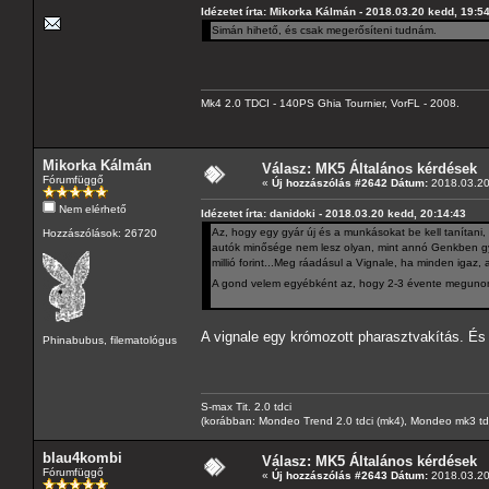
Idézetet írta: Mikorka Kálmán - 2018.03.20 kedd, 19:5
Simán hihető, és csak megerősíteni tudnám.
Mk4 2.0 TDCI - 140PS Ghia Tournier, VorFL - 2008.
Mikorka Kálmán
Válasz: MK5 Általános kérdések
Fórumfüggő
«
Új hozzászólás #2642 Dátum:
2018.03.20
Nem elérhető
Idézetet írta: danidoki - 2018.03.20 kedd, 20:14:43
Az, hogy egy gyár új és a munkásokat be kell tanítani
Hozzászólások: 26720
autók minősége nem lesz olyan, mint annó Genkben gyá
millió forint...Meg ráadásul a Vignale, ha minden igaz
A gond velem egyébként az, hogy 2-3 évente megunom a
A vignale egy krómozott pharasztvakítás. És
Phinabubus, filematológus
S-max Tit. 2.0 tdci
(korábban: Mondeo Trend 2.0 tdci (mk4), Mondeo mk3 tdci, 
blau4kombi
Válasz: MK5 Általános kérdések
Fórumfüggő
«
Új hozzászólás #2643 Dátum:
2018.03.20