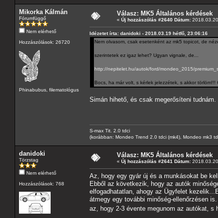
Mikorka Kálmán
Válasz: MK5 Általános kérdések
Fórumfüggő
«
Új hozzászólás #2640 Dátum:
2018.03.20
Nem elérhető
Idézetet írta: danidoki - 2018.03.19 hétfő, 23:06:16
Nem olvasom, csak esetenként az mk5 topicot, de néz
Hozzászólások: 26720
szerintetek ez igaz lehet? Ugyan vignale, de...
http://nepitelet.hu/autok/ford/mondeo_2015/premium_s
Bocs, ha már volt, s kérlek jelezzétek, s akkor törlöm!
Phinabubus, filematológus
Simán hihető, és csak megerősíteni tudnám.
S-max Tit. 2.0 tdci
(korábban: Mondeo Trend 2.0 tdci (mk4), Mondeo mk3 tdci, 
danidoki
Válasz: MK5 Általános kérdések
Törzstag
«
Új hozzászólás #2641 Dátum:
2018.03.20
Nem elérhető
Az, hogy egy gyár új és a munkásokat be kel
Ebből az következik, hogy az autók minőség
Hozzászólások: 768
elfogadhatatlan, ahogy az Ügyfelet kezelik...
átmegy egy további minőség-ellenőrzésen is.
az, hogy 2-3 évente megunom az autókat, s ha