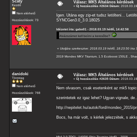
Scaty
Válasz: MK5 Általános kérdések
Kezdő
«
Új hozzászólás #2634 Dátum:
2018.03.19 
Nem elérhető
Igen. Utána egy zip-et tudsz letölteni... Letölt
SYNCGen3.0_3.0.18025
Hozzászólások: 73
Idézetet írta: gabo01 - 2018.03.19 hétfő, 14:42:58
Alvázszámot kell beírni a keresőbe?
«
Utoljára szerkesztve: 2018.03.19 hétfő, 18:23:50 írta 
2019 Mondeo MKV Titanium, 1.5 Ecoboost 150LE , Sha
danidoki
Válasz: MK5 Általános kérdések
Törzstag
«
Új hozzászólás #2635 Dátum:
2018.03.19 
Nem elérhető
Nem olvasom, csak esetenként az mk5 topico
Hozzászólások: 768
szerintetek ez igaz lehet? Ugyan vignale, de..
http://nepitelet.hu/autok/ford/mondeo_2015/
Bocs, ha már volt, s kérlek jelezzétek, s ak
Mk4 2.0 TDCI - 140PS Ghia Tournier, VorFL - 2008.