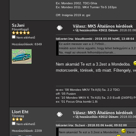
Ex: Mondeo 2002. TDCi Ghia
Ex: Mondeo 2011. MK4 Turnier Tit-S 163ps
Off: Insignia 2019 st. gsi
SzJani
Válasz: MK5 Általános kérdések
Fórumfüggő
«
Új hozzászólás #2611 Dátum:
2018.03.06
Nem elérhető
Idézetet írta: blau4kombi - 2018.03.05 hétfő, 13:48:04
Ez azért messze van a 2.7V6tól...
Hozzászólások: 6349
Inkább azon kéne agyalni, hogy lehet belegyúrni a 3,2-
Na, majd az okosok felhomályosítanak...
Nem akarnád Te ezt a 3.2est a Mondeóba.
motorcserék, törések, stb miatt. Főtengely, 
re-ex: '08 Mondeo MKIV Tit-X(S) 5a. 2.2 TDCi
off: '05 Fusion
ex: '10 Mondeo MKIV fl. Tit-X(S) 5a. 2.0 EcoB (240PS) P
ex: '01 Focus Ghia kombi 1.8i
Llort Eht
Válasz: MK5 Általános kérdések
Törzstag
«
Új hozzászólás #2612 Dátum:
2018.03.06
Nem elérhető
Idézetet írta: SzJani - 2018.03.06 kedd, 09:02:00
Hozzászólások: 2209
Nem akarnád Te ezt a 3.2est a Mondeóba.
Eleve 