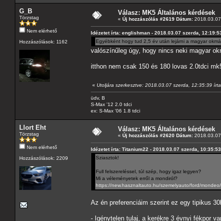
G_B
Válasz: MK5 Általános kérdések
Törzstag
«
Új hozzászólás #2619 Dátum:
2018.03.07 
Nem elérhető
Idézetet írta: englishman - 2018.03.07 szerda, 12:19:5
Egyébként hogy tud 2,5 év után lejárni a magyar okm
Hozzászólások: 1162
valószínűleg úgy, hogy nincs neki magyar o
itthon nem csak 150 és 180 lovas 2.0tdci mk
«
Utoljára szerkesztve: 2018.03.07 szerda, 12:35:39 ír
üdv, B
S-Max '12 2.0 tdci
ex: S-Max '06 1.8 tdci
Llort Eht
Válasz: MK5 Általános kérdések
Törzstag
«
Új hozzászólás #2620 Dátum:
2018.03.07 
Nem elérhető
Idézetet írta: Titanium22 - 2018.03.07 szerda, 10:35:53
Sziasztok!
Hozzászólások: 2209
Full felszereléssel, túl szép, hogy igaz legyen?
Mi a véleményetek erről a mondiról?
https://new.hasznaltauto.hu/szemelyauto/ford/mondeo
Az én preferenciáim szerint ez egy tipikus 3
- Igénytelen tulaj, a kerékre 3 évnyi fékpor v