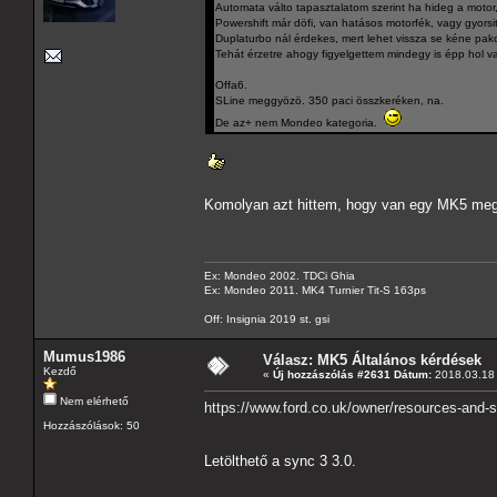
Automata válto tapasztalatom szerint ha hideg a motor,
Powershift már döfi, van hatásos motorfék, vagy gyorsit
Duplaturbo nál érdekes, mert lehet vissza se kéne pakol
Tehát érzetre ahogy figyelgettem mindegy is épp hol va
Offa6.
SLine meggyözö. 350 paci összkeréken, na.
De az+ nem Mondeo kategoria.
Komolyan azt hittem, hogy van egy MK5 meg
Ex: Mondeo 2002. TDCi Ghia
Ex: Mondeo 2011. MK4 Turnier Tit-S 163ps
Off: Insignia 2019 st. gsi
Mumus1986
Válasz: MK5 Általános kérdések
Kezdő
«
Új hozzászólás #2631 Dátum:
2018.03.18 
Nem elérhető
https://www.ford.co.uk/owner/resources-and-s
Hozzászólások: 50
Letölthető a sync 3 3.0.