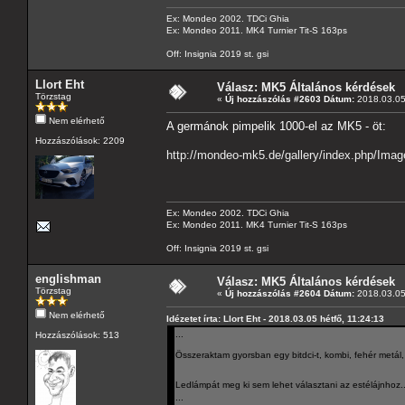
Ex: Mondeo 2002. TDCi Ghia
Ex: Mondeo 2011. MK4 Turnier Tit-S 163ps
Off: Insignia 2019 st. gsi
Llort Eht
Válasz: MK5 Általános kérdések
Törzstag
«
Új hozzászólás #2603 Dátum:
2018.03.05 
Nem elérhető
A germánok pimpelik 1000-el az MK5 - öt:
Hozzászólások: 2209
http://mondeo-mk5.de/gallery/index.php/I
Ex: Mondeo 2002. TDCi Ghia
Ex: Mondeo 2011. MK4 Turnier Tit-S 163ps
Off: Insignia 2019 st. gsi
englishman
Válasz: MK5 Általános kérdések
Törzstag
«
Új hozzászólás #2604 Dátum:
2018.03.05 
Nem elérhető
Idézetet írta: Llort Eht - 2018.03.05 hétfő, 11:24:13
...
Hozzászólások: 513
Összeraktam gyorsban egy bitdci-t, kombi, fehér metál, c
Ledlámpát meg ki sem lehet választani az estélájnhoz
...