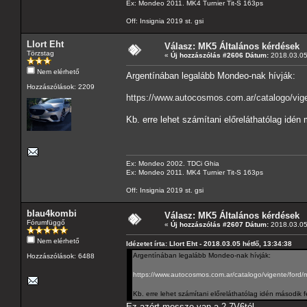
Ex: Mondeo 2011. MK4 Turnier Tit-S 163ps
Off: Insignia 2019 st. gsi
Llort Eht
Válasz: MK5 Általános kérdések
Törzstag
«
Új hozzászólás #2606 Dátum:
2018.03.05 
Nem elérhető
Argentínában legalább Mondeo-nak hívják:
Hozzászólások: 2209
https://www.autocosmos.com.ar/catalogo/vige
Kb. erre lehet számítani előreláthatólag idén 
Ex: Mondeo 2002. TDCi Ghia
Ex: Mondeo 2011. MK4 Turnier Tit-S 163ps
Off: Insignia 2019 st. gsi
blau4kombi
Válasz: MK5 Általános kérdések
Fórumfüggő
«
Új hozzászólás #2607 Dátum:
2018.03.05 
Nem elérhető
Idézetet írta: Llort Eht - 2018.03.05 hétfő, 13:34:38
Argentínában legalább Mondeo-nak hívják:
Hozzászólások: 6488
https://www.autocosmos.com.ar/catalogo/vigente/ford
Kb. erre lehet számítani előreláthatólag idén második f
Ez azért messze van a 2.7V6tól...