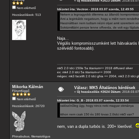
«
Új hozzászólás #2623 Dátum:
2018.03.07 
Nem elérhető
Idézetet írta: Vectron - 2018.03.07 szerda, 12:49:55
Nekem a legnagyobb dilemma az állandó kompromisszu
Hozzászólások: 513
Ami a leginkább negativum, hogy a miért nem rendelhe
Használtban nem tudtam nézni olyat amit szerettem vol
Soktizmilláért persze lenne offverda, de volt egy fájda
Naja...
Végülis kompromisszumként lett hátvakarós 
szélvédő fontosabb).
mk5 2.0 tdci 150le 5a titanium++ 2018 diffused silver
ex: mk4 2.0 tdci 5a titanium-x++ 2008
mégex: mk3 facelift 2.0 tdci ghia ++ 2004, mk3 2.0 tdci 
Mikorka Kálmán
Válasz: MK5 Általános kérdések
Fórumfüggő
«
Új hozzászólás #2624 Dátum:
2018.03.07 
Nem elérhető
Idézetet írta: G_B - 2018.03.07 szerda, 12:33:54
valószínűleg úgy, hogy nincs neki magyar okmánya
Hozzászólások: 26720
itthon nem csak 150 és 180 lovas 2.0tdci mk5 van?
nem, van a dupla turbós is. 200+ lóerővel.
Phinabubus, filematológus