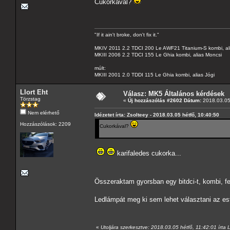
Cukorkával?
"If it ain't broke, don't fix it."
MKIV 2011 2.2 TDCI 200 Le AWF21 Titanium-S kombi, al
MKIII 2006 2.2 TDCI 155 Le Ghia kombi, alias Moncsi
múlt:
MKIII 2001 2.0 TDDI 115 Le Ghia kombi, alias Jógi
Llort Eht
Válasz: MK5 Általános kérdések
Törzstag
«
Új hozzászólás #2602 Dátum:
2018.03.05 
Nem elérhető
Idézetet írta: Zsolteey - 2018.03.05 hétfő, 10:40:50
Hozzászólások: 2209
Cukorkával?
karifaledes cukorka...
Összeraktam gyorsban egy bitdci-t, kombi, feh
Ledlámpát meg ki sem lehet választani az es
«
Utoljára szerkesztve: 2018.03.05 hétfő, 11:42:01 írta L