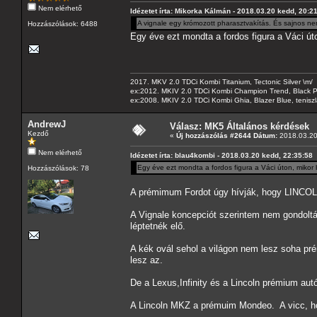
Nem elérhető
Idézetet írta: Mikorka Kálmán - 2018.03.20 kedd, 20:2
A vignale egy krómozott pharasztvakítás. És sajnos ne
Hozzászólások: 6488
Egy éve ezt mondta a fordos figura a Váci út
2017. MKV 2.0 TDCi Kombi Titanium, Tectonic Silver \m/
ex:2012. MKIV 2.0 TDCi Kombi Champion Trend, Black Pa
ex:2008. MKIV 2.0 TDCi Kombi Ghia, Blazer Blue, tenis
AndrewJ
Válasz: MK5 Általános kérdések
Kezdő
«
Új hozzászólás #2644 Dátum:
2018.03.20
Nem elérhető
Idézetet írta: blau4kombi - 2018.03.20 kedd, 22:35:58
Egy éve ezt mondta a fordos figura a Váci úton, mikor 
Hozzászólások: 78
A prémimum Fordot úgy hívják, hogy LINCO
A Vignale koncepciót szerintem nem gondolt
léptetnék elő.
A kék ovál sehol a világon nem lesz soha pr
lesz az.
De a Lexus,Infinity és a Lincoln prémium autó
A Lincoln MKZ a prémuim Mondeo. A vicc, hog