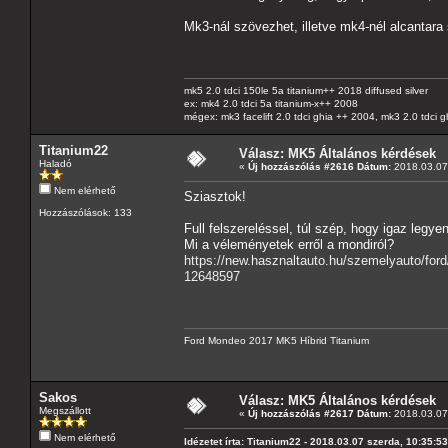
Mk3-nál szövezhet, illetve mk4-nél alcantara 
mk5 2.0 tdci 150le 5a titanium++ 2018 diffused silver
ex: mk4 2.0 tdci 5a titanium-x++ 2008
mégex: mk3 facelift 2.0 tdci ghia ++ 2004, mk3 2.0 tdci 
Titanium22
Válasz: MK5 Általános kérdések
Haladó
«
Új hozzászólás #2616 Dátum:
2018.03.07 
Nem elérhető
Sziasztok!
Hozzászólások: 133
Full felszereléssel, túl szép, hogy igaz legye
Mi a véleményetek erről a mondiról?
https://new.hasznaltauto.hu/szemelyauto/for
12648597
Ford Mondeo 2017 MK5 Híbrid Titanium
Sakos
Válasz: MK5 Általános kérdések
Megszállott
«
Új hozzászólás #2617 Dátum:
2018.03.07 
Nem elérhető
Idézetet írta: Titanium22 - 2018.03.07 szerda, 10:35:53