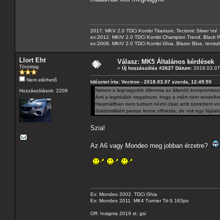
2017. MKV 2.0 TDCi Kombi Titanium, Tectonic Silver \m/
ex:2012. MKIV 2.0 TDCi Kombi Champion Trend, Black Pa
ex:2008. MKIV 2.0 TDCi Kombi Ghia, Blazer Blue, tenis
Llort Eht
Válasz: MK5 Általános kérdések
Törzstag
«
Új hozzászólás #2627 Dátum:
2018.03.07 
Nem elérhető
Idézetet írta: Vectron - 2018.03.07 szerda, 12:49:55
Nekem a legnagyobb dilemma az állandó kompromisszu
Hozzászólások: 2209
Ami a leginkább negativum, hogy a miért nem rendelhe
Használtban nem tudtam nézni olyat amit szerettem vol
Soktizmilláért persze lenne offverda, de volt egy fájda
Szia!
Az A6 vagy Mondeo meg jobban érzetre?
Ex: Mondeo 2002. TDCi Ghia
Ex: Mondeo 2011. MK4 Turnier Tit-S 163ps
Off: Insignia 2019 st. gsi