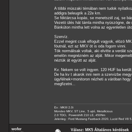
A többi müszaki témában nem tudok nyilatko
addigra beleugrik a 22e km.
Se féktárcsa kopás, se menetszél zaj, se bá
Vezetö ülés hát támla mintha nyüszögne, de 
Bánkúton mintha lett volna az egyenletlen út
Szervíz.
Ezzel megint csak elfogult vagyok, elözö MKI
föutnál, ezt az MKV öt is oda fogom vinni.
Tök normálisak voltak, aki elvitte a verdát 
emelön megnézném az alját. Mikor megemelte, 
néztük át együtt az alját.
Kv. Nekem se volt ingyen. 120 HUF ba került
De ha kv t akarok inni nem a szervizbe megye
ügyfélnek+monitoron nézheti a váròban hogy 
megfizetni...
Ex : MKIII 2.0i
Mondeo MKV, ST Line, 5 ajtó, Metallicious
2.0 TDCi, Powershift 210 LE, 450Nm
Jelenleg : Ford Mustang Fastback 2020, Lucid Red V8 5
wofer
Válasz: MK5 Általános kérdések