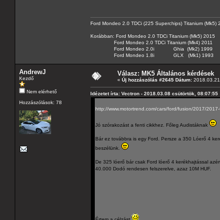
Ford Mondeo 2.0 TDCi (225 Superchips) Titanium (Mk5)
Korábban: Ford Mondeo 2.0 TDCi Titanium (Mk5) 2015
Ford Mondeo 2.0 TDCi Titanium (Mk4) 2011
Ford Mondeo 2.0i Ghia (Mk2) 1999
Ford Mondeo 1.8i GLX (Mk1) 1993
AndrewJ
Válasz: MK5 Általános kérdések
Kezdő
«
Új hozzászólás #2645 Dátum:
2018.03.21 
Nem elérhető
Idézetet írta: Vectron - 2018.03.08 csütörtök, 08:07:55
Hozzászólások: 78
http://www.motortrend.com/cars/ford/fusion/2017/2017-fo
Jó szórakozást a fenti cikkhez. Főleg Audistáknak
Bár ez továbbra is egy Ford. Persze a 350 Lóerő 4 ker
beszélünk.
De 325 lóerő bár csak Ford lóerő 4 kerékhajtással azért
40.000 Dodó rendesen felszerelve, azaz 10M HUF.
Értem a célzást