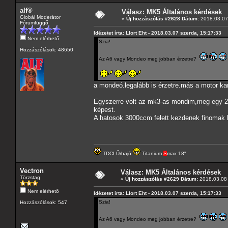
alf®
Válasz: MK5 Általános kérdések
Globál Moderátor
«
Új hozzászólás #2628 Dátum:
2018.03.07 
Fórumfüggő
Idézetet írta: Llort Eht - 2018.03.07 szerda, 15:17:33
Nem elérhető
Szia!
Hozzászólások: 48650
Az A6 vagy Mondeo meg jobban érzetre?
a mondeó.legalább is érzetre.más a motor k
Egyszerre volt az mk3-as mondim,meg egy 2.5
képest.
A hatosok 3000ccm felett kezdenek finomak l
TDCI Űrhajó
Titanium
S
max 18"
Vectron
Válasz: MK5 Általános kérdések
Törzstag
«
Új hozzászólás #2629 Dátum:
2018.03.08 
Nem elérhető
Idézetet írta: Llort Eht - 2018.03.07 szerda, 15:17:33
Szia!
Hozzászólások: 547
Az A6 vagy Mondeo meg jobban érzetre?