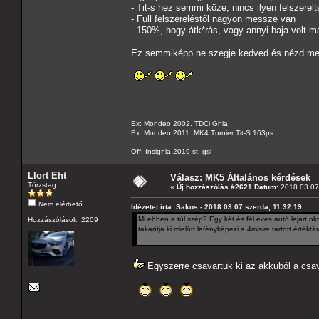
- Tit-s hez semmi köze, nincs ilyen felszerelt
- Full felszereléstől nagyon messze van
- 150%, hogy átk*rás, vagy annyi baja volt má
Ez semmiképp ne szegje kedved és nézd meg
Ex: Mondeo 2002. TDCi Ghia
Ex: Mondeo 2011. MK4 Turnier Tit-S 163ps
Off: Insignia 2019 st. gsi
Llort Eht
Válasz: MK5 Általános kérdések
Törzstag
«
Új hozzászólás #2621 Dátum:
2018.03.07 
Nem elérhető
Idézetet írta: Sakos - 2018.03.07 szerda, 11:32:19
Mi ebben a túl szép? Egy két és fél éves autó lejárt 
Hozzászólások: 2209
takarítja ki mielőtt lefényképezi a 4misire tartott értéktá
Egyszerre csavartuk ki az akkuból a csav