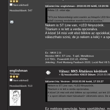
Nem elérhető
Idézetet írta: englishman - 2018.03.05 hétfő, 13:20:56
Árlista 13. oldal alja:
Hozzászólások: 547
"ST-Line felszereltségi szint esetén az Adaptív LED fé
külső csomag rendelése esetén kerül az autóba."
Nekem is ST Line van, +LED fényszórók.
Titanium x re lett a verda opcionalva.
A közel 14 misi volt elsö blikkre az opciokkal
választhato szinü, de jo nekem a kék) + a sp
Ex : MKIII 2.0i
Mondeo MKV, ST Line, 5 ajtó, Metallicious
2.0 TDCi, Powershift 210 LE, 450Nm
Jelenleg : Ford Mustang Fastback 2020, Lucid Red V8 5
englishman
Válasz: MK5 Általános kérdések
Törzstag
«
Új hozzászólás #2615 Dátum:
2018.03.06
Nem elérhető
Idézetet írta: Vectron - 2018.03.06 kedd, 17:33:27
Nekem is ST Line van, +LED fényszórók.
Hozzászólások: 513
Titanium x re lett a verda opcionalva.
A közel 14 misi volt elsö blikkre az opciokkal, azt lett
+ a sport ülések miatt hátvakaró+ üléshütés sincs. De 
Ez mekkora genyóság, hogy sportüléshez, me