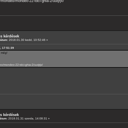
d/mondeo/mondeo-22-tdci-ghia-2/uutjrjx/
os kérdések
Dátum:
2018.01.30 kedd, 10:52:46 »
ő, 17:51:39
s még!
eo/mondeo-22-tdci-ghia-2/uutjrjx/
os kérdések
átum:
2018.01.31 szerda, 14:08:31 »