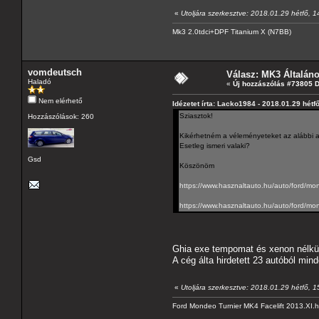
«
Utoljára szerkesztve: 2018.01.29 hétfő, 
Mk3 2.0tdci+DPF Titanium X (N7BB)
vomdeutsch
Válasz: MK3 Általán
Haladó
«
Új hozzászólás #73805 
Nem elérhető
Idézetet írta: Lacko1984 - 2018.01.29 hétf
Sziasztok!
Hozzászólások: 260
Kikérhetném a véleményeteket az alábbi 
Esetleg ismeri valaki?
Gsd
Köszönöm
https://www.hasznaltauto.hu/auto/ford/
https://www.hasznaltauto.hu/auto/ford/
Ghia exe tempomat és xenon nélk
A cég álta hirdetett 23 autóból min
«
Utoljára szerkesztve: 2018.01.29 hétfő, 
Ford Mondeo Turnier MK4 Facelift 2013.XI.