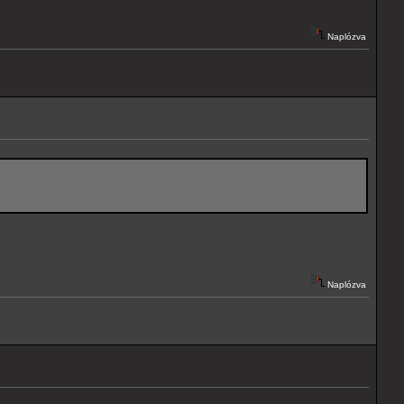
Naplózva
Naplózva