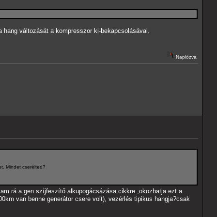
 a hang változását a kompresszor ki-bekapcsolásával.
Naplózva
et. Mindet cserélted?
m rá a gen szíjfeszítő alkupogácsázása cikkre ,okozhatja ezt a
000km van benne generátor csere volt), vezérlés tipikus hangja?csak