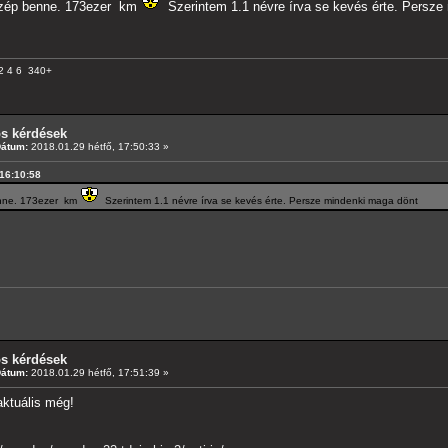
szép benne. 173ezer km
Szerintem 1.1 névre írva se kevés érte. Persze
2 4 6 340+
os kérdések
Dátum:
2018.01.29 hétfő, 17:50:33 »
 16:10:58
enne. 173ezer km
Szerintem 1.1 névre írva se kevés érte. Persze mindenki maga dönt
os kérdések
Dátum:
2018.01.29 hétfő, 17:51:39 »
aktuális még!