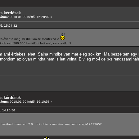
os kérdések
Dátum:
2018.01.29 hétfő, 15:28:02 »
fő, 15:04:32
s évente még 15.000 km se mentek vele
2 db van 200.000 km fölötti futással, varázsföld ?
tam ami érdekes lehet! Sajna mindbe van már elég sok km! Ma beszéltem egy 
 mondom az olyan mintha nem is lett volna! Elvileg mo-i de p-s rendszám!ha
os kérdések
Dátum:
2018.01.29 hétfő, 16:10:58 »
ő, 14:25:50
mondeo/ford_mondeo_2.0_tdci_ghia_executive_magyarorszagi-12473657