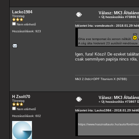
Lacko1984
Válasz: MK3 Általán
Törzstag
«
Új hozzászólás #73806 
Nem elérhető
Idézetet írta: vomdeutsch - 2018.01.29 hét
Hozzászólások: 923
Ghia exe tempomat és xenon nélküli
é
A cég álta hirdetett 23 autóból mindössze 
Igen, fura! Köszi! De ezeket talál
csak semmilyen papírja nincs róla,
Mk3 2.0tdci+DPF Titanium X (N7BB)
H Zsolt70
Válasz: MK3 Általán
Törzstag
«
Új hozzászólás #73807 
Nem elérhető
Idézetet írta: Lacko1984 - 2018.01.29 hétf
Hozzászólások: 602
https://www.hasznaltauto.hu/auto/ford/