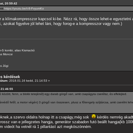
bat, 20:59:42
link
https://youtu.be/t-8-FvyumKo
 a klímakompresszor kapcsol ki-be. Nézz rá, hogy össze lehet-e egyeztetni
 azokat figyelve jól lehet láni, hogy forog-e a kompresszor vagy nem.)
-S kombi, alias Kismackó
as Moncsi
s Jógi
os kérdések
Dátum:
2018.01.16 kedd, 21:14:53 »
 21:46:55
ltó között, fenn, a blokk tetejénél) egy darab görgő van, amit csapágyra cserélsz, és elfelejted.
árvédő felől, a motor végén) 3 görgő van összesen, plusz a főtengely szíjtárcsa, amit cserélni leh
éknek,a szervo oldalra holnap itt a csapágy,még sok
kérdés nemrég akadta
 rossz van e jellegzetes hangja, generátor szabadon futó beállt hangja(kb 10
am videót ha vetnél rá 1 pillantást azt megköszönném.