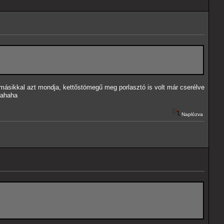
másikkal azt mondja, kettőstömegű meg porlasztó is volt már cserélve
hahaha
Naplózva