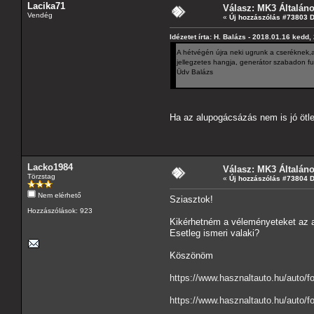
Lacika71
Válasz: MK3 Általán
Vendég
«
Új hozzászólás #73803 
Idézetet írta: H. Balázs - 2018.01.16 kedd,
A hétvégén újra neki ugrunk a cseréknek,
jellegzetes hangja, generátor szabadon fu
Üdv Balázs
Ha az alupogácsázás nem is jó ötlet
Lacko1984
Válasz: MK3 Általán
Törzstag
«
Új hozzászólás #73804 
Nem elérhető
Sziasztok!
Hozzászólások: 923
Kikérhetném a véleményeteket az a
Esetleg ismeri valaki?
Köszönöm
https://www.hasznaltauto.hu/auto
https://www.hasznaltauto.hu/auto/