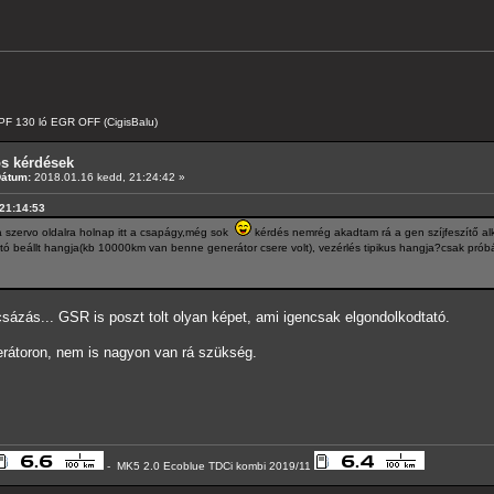
F 130 ló EGR OFF (CigisBalu)
os kérdések
Dátum:
2018.01.16 kedd, 21:24:42 »
 21:14:53
a szervo oldalra holnap itt a csapágy,még sok
kérdés nemrég akadtam rá a gen szíjfeszítő al
tó beállt hangja(kb 10000km van benne generátor csere volt), vezérlés tipikus hangja?csak próbá
csázás... GSR is poszt tolt olyan képet, ami igencsak elgondolkodtató.
rátoron, nem is nagyon van rá szükség.
- MK5 2.0 Ecoblue TDCi kombi 2019/11