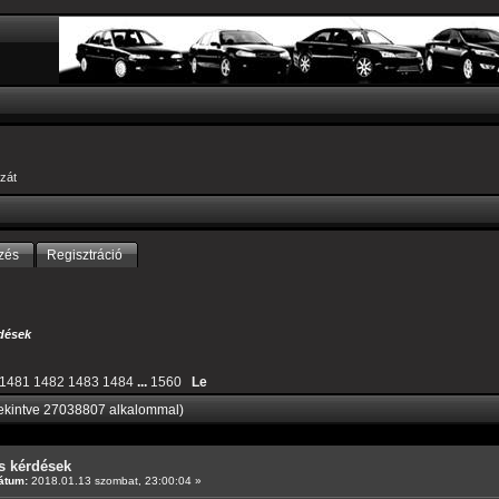
zát
zés
Regisztráció
dések
1481
1482
1483
1484
...
1560
Le
ekintve 27038807 alkalommal)
s kérdések
átum:
2018.01.13 szombat, 23:00:04 »