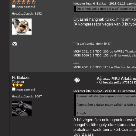
Idézetet írta: H. Balázs - 2018.01.13 szom
Nem elérhető
Ott is meg volt a görgö ill a szíj csere,itt a 
Hozzászólások: 8152
Olyasmi hangnak tűnik, mint amikor
(A kompresszor végén van 3 bütyök,
"If it ain't broke, don't fix it."
MKIV 2011 2.2 TDCI 200 Le AWF21 Titanium
MKIII 2006 2.2 TDCI 155 Le Ghia kombi, ali
múlt:
MKIII 2001 2.0 TDDI 115 Le Ghia kombi, alia
H. Balázs
Válasz: MK3 Általán
Törzstag
«
Új hozzászólás #73801 
Nem elérhető
Idézetet írta: AndyA - 2018.01.13 szombat,
A szervo oldalra (kis szíjkör a motor és vá
Hozzászólások: 1667
A generátor oldalon (nagy szíjkör, a jobb s
AndyA
A hétvégén újra neki ugrunk a cser
hangot?a főtengely ékszíjtárcsa ha
próbálnám szűkíteni a kört.Csinált
Üdv Balázs