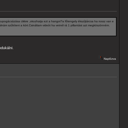
kupogácsázása cikkre ,okozhatja ezt a hangot?a főtengely ékszíjtárcsa ha rossz van e
lnám szűkíteni a kört.Csináltam videót ha vetnél rá 1 pillantást azt megköszönném.
odukálni.
Naplózva