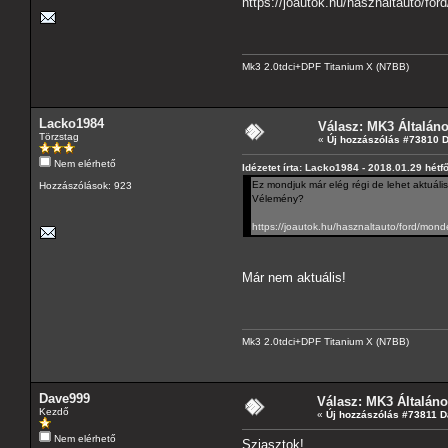
https://joautok.hu/hasznaltauto/for
Mk3 2.0tdci+DPF Titanium X (N7BB)
Lacko1984
Válasz: MK3 Általán
Törzstag
«
Új hozzászólás #73810 
Nem elérhető
Idézetet írta: Lacko1984 - 2018.01.29 hétf
Ez mondjuk már elég régi de lehet aktuáli
Hozzászólások: 923
Vélemény?
https://joautok.hu/hasznaltauto/ford/mond
Már nem aktuális!
Mk3 2.0tdci+DPF Titanium X (N7BB)
Dave999
Válasz: MK3 Általán
Kezdő
«
Új hozzászólás #73811 D
Nem elérhető
Sziasztok!