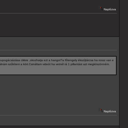
Naplózva
kupogácsázása cikkre ,okozhatja ezt a hangot?a főtengely ékszíjtárcsa ha rossz van e
lnám szűkíteni a kört.Csináltam videót ha vetnél rá 1 pillantást azt megköszönném.
Naplózva