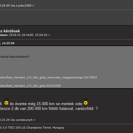
14:28:49 írta Lacko1984
»
os kérdések
Dátum:
2018.01.29 hétfő, 15:04:32 »
ő, 14:25:50
autóval kapcsolatban?
mondeo/ford_mondeo_2.0_tdci_ghia_executive_magyarorszagi-12473657
mondeo/ford_mondeo_2.0_tdci_ghia-12141030
üli
és évente még 15.000 km se mentek vele
dössze 2 db van 200.000 km fölötti futással, varázsföld ?
15:21:26 írta vomdeutsch
»
hó 2.0 TDCi 163 LE.Champions Trend. Hungary