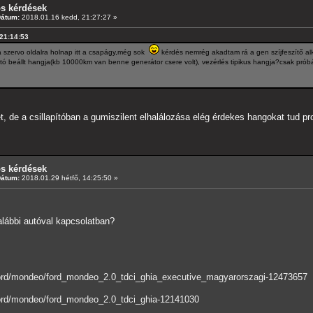
os kérdések
Dátum:
2018.01.16 kedd, 21:27:27 »
 21:14:53
a szervo oldalra holnap itt a csapágy,még sok
kérdés nemrég akadtam rá a gen szíjfeszítő al
tó beállt hangja(kb 10000km van benne generátor csere volt), vezérlés tipikus hangja?csak próbá
, de a csillapítóban a gumiszilent elhalálozása elég érdekes hangokat tud pr
os kérdések
Dátum:
2018.01.29 hétfő, 14:25:50 »
lábbi autóval kapcsolatban?
/ford/mondeo/ford_mondeo_2.0_tdci_ghia_executive_magyarorszagi-12473657
ford/mondeo/ford_mondeo_2.0_tdci_ghia-12141030