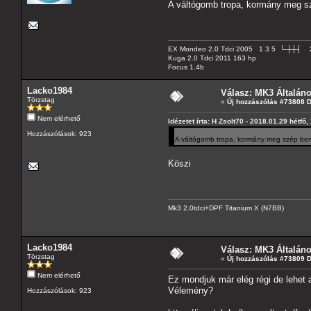
A váltógomb tropa, kormány meg 
EX Mondeo 2.0 Tdci 2005 1 3 5 └-┼┼┤ 
Kuga 2.0 Tdci 2011 163 hp
Focus 1.4b
Lacko1984
Válasz: MK3 Általán
Törzstag
«
Új hozzászólás #73808 
Nem elérhető
Idézetet írta: H Zsolt70 - 2018.01.29 hétfő,
Hozzászólások: 923
A váltógomb tropa, kormány meg szép b
Köszi
Mk3 2.0tdci+DPF Titanium X (N7BB)
Lacko1984
Válasz: MK3 Általán
Törzstag
«
Új hozzászólás #73809 
Nem elérhető
Ez mondjuk már elég régi de lehet 
Vélemény?
Hozzászólások: 923