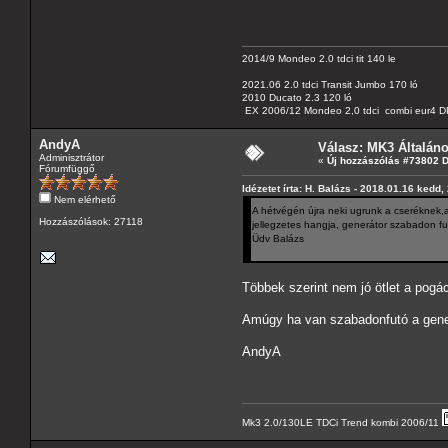
2014/9 Mondeo 2.0 tdci tit 140 le
2021.06 2.0 tdci Transit Jumbo 170 ló
2010 Ducato 2.3 120 ló
EX 2006/12 Mondeo 2,0 tdci combi eur4 DP
AndyA
Válasz: MK3 Általán
Adminisztrátor
«
Új hozzászólás #73802 
Fórumfüggő
Idézetet írta: H. Balázs - 2018.01.16 kedd,
Nem elérhető
A hétvégén újra neki ugrunk a cseréknek,
Hozzászólások: 27118
jellegzetes hangja, generátor szabadon fu
Üdv Balázs
Többek szerint nem jó ötlet a pogá
Amúgy ha van szabadonfutó a gene
AndyA
Mk3 2.0/130LE TDCi Trend kombi 2006/11