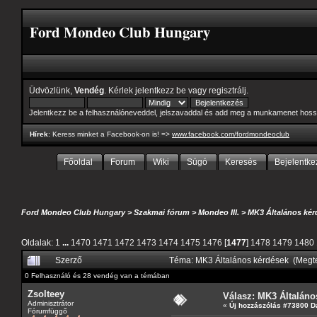
Ford Mondeo Club Hungary
Üdvözlünk,
Vendég
. Kérlek
jelentkezz be
vagy
regisztrálj
.
Jelentkezz be a felhasználóneveddel, jelszavaddal és add meg a munkamenet hoss
Hírek
: Keress minket a Facebook-on is! =>
www.facebook.com/fordmondeoclub
Főoldal
Forum
Wiki
Súgó
Keresés
Bejelentke
Ford Mondeo Club Hungary
>
Szakmai fórum
>
Mondeo III.
>
MK3 Általános kér
Oldalak:
1
...
1470
1471
1472
1473
1474
1475
1476
[
1477
]
1478
1479
1480
Szerző
Téma: MK3 Általános kérdések (Megt
0 Felhasználó és 28 vendég van a témában
Zsolteey
Válasz: MK3 Általáno
Adminisztrátor
«
Új hozzászólás #73800 D
Fórumfüggő