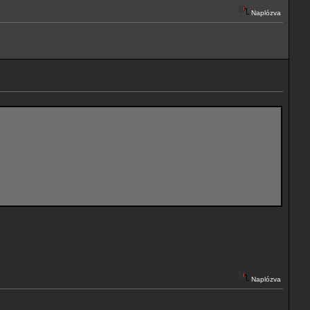
Naplózva
Naplózva