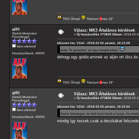
TDCI Űrhajó
Titanium
S
max 18"
alf®
Válasz: MK3 Általános kérdések
Globál Moderátor
«
Új hozzászólás #73825 Dátum:
2018.02.02
Fórumfüggő
Idézetet írta: VZoli - 2018.02.02 péntek, 18:13:28
Nem elérhető
amire Te gondolsz, az egy szimpla kátyú
Hozzászólások: 48650
dehogy.egy gödör,aminek az alján ott ülsz,és
TDCI Űrhajó
Titanium
S
max 18"
alf®
Válasz: MK3 Általános kérdések
Globál Moderátor
«
Új hozzászólás #73826 Dátum:
2018.02.02
Fórumfüggő
Idézetet írta: VZoli - 2018.02.02 péntek, 18:15:04
Nem elérhető
Szinte felesleges, be kell húzni kicsit a hasat, és emel
Hozzászólások: 48650
mindig így teszek,csak a deszkákat felszede