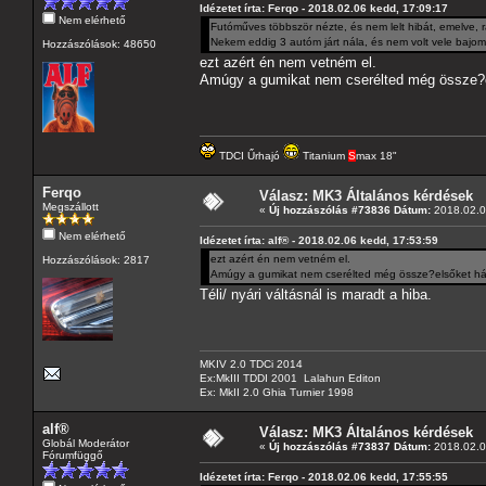
Idézetet írta: Ferqo - 2018.02.06 kedd, 17:09:17
Nem elérhető
Futóműves többször nézte, és nem lelt hibát, emelve, 
Nekem eddig 3 autóm járt nála, és nem volt vele bajo
Hozzászólások: 48650
ezt azért én nem vetném el.
Amúgy a gumikat nem cserélted még össze?e
TDCI Űrhajó
Titanium
S
max 18"
Ferqo
Válasz: MK3 Általános kérdések
Megszállott
«
Új hozzászólás #73836 Dátum:
2018.02.0
Nem elérhető
Idézetet írta: alf® - 2018.02.06 kedd, 17:53:59
ezt azért én nem vetném el.
Hozzászólások: 2817
Amúgy a gumikat nem cserélted még össze?elsőket há
Téli/ nyári váltásnál is maradt a hiba.
MKIV 2.0 TDCi 2014
Ex:MkIII TDDI 2001 Lalahun Editon
Ex: MkII 2.0 Ghia Turnier 1998
alf®
Válasz: MK3 Általános kérdések
Globál Moderátor
«
Új hozzászólás #73837 Dátum:
2018.02.0
Fórumfüggő
Idézetet írta: Ferqo - 2018.02.06 kedd, 17:55:55