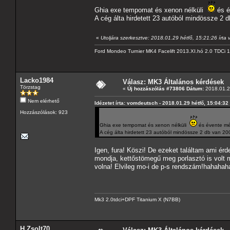
Ghia exe tempomat és xenon nélküli
és é
A cég álta hirdetett 23 autóból mindössze 2 d
«
Utoljára szerkesztve: 2018.01.29 hétfő, 15:21:26 írta
Ford Mondeo Turnier MK4 Facelift 2013.XI.hó 2.0 TDCi
Lacko1984
Válasz: MK3 Általános kérdések
Törzstag
«
Új hozzászólás #73806 Dátum:
2018.01.29
Nem elérhető
Idézetet írta: vomdeutsch - 2018.01.29 hétfő, 15:04:32
Hozzászólások: 923
Ghia exe tempomat és xenon nélküli
és évente mé
A cég álta hirdetett 23 autóból mindössze 2 db van 200
Igen, fura! Köszi! De ezeket találtam ami é
mondja, kettőstömegű meg porlasztó is volt 
volna! Elvileg mo-i de p-s rendszám!hahahah
Mk3 2.0tdci+DPF Titanium X (N7BB)
H Zsolt70