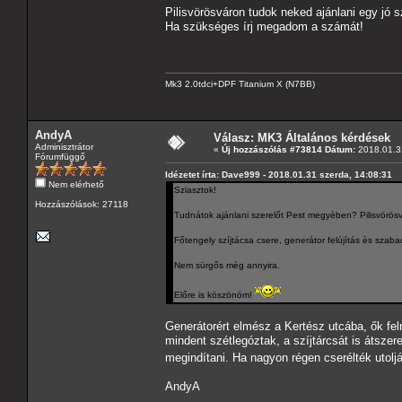
Pilisvörösváron tudok neked ajánlani egy jó s
Ha szükséges írj megadom a számát!
Mk3 2.0tdci+DPF Titanium X (N7BB)
AndyA
Válasz: MK3 Általános kérdések
Adminisztrátor
«
Új hozzászólás #73814 Dátum:
2018.01.31
Fórumfüggő
Idézetet írta: Dave999 - 2018.01.31 szerda, 14:08:31
Nem elérhető
Sziasztok!
Hozzászólások: 27118
Tudnátok ajánlani szerelőt Pest megyèben? Pilisvörös
Főtengely szíjtácsa csere, generátor felújítás ès szaba
Nem sürgős mèg annyira.
Előre is köszönöm!
Generátorért elmész a Kertész utcába, ők fe
mindent szétlegóztak, a szíjtárcsát is átsze
megindítani. Ha nagyon régen cserélték utolj
AndyA