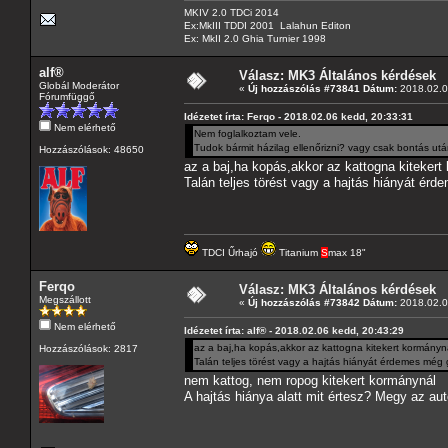
MKIV 2.0 TDCi 2014
Ex:MkIII TDDI 2001 Lalahun Editon
Ex: MkII 2.0 Ghia Turnier 1998
alf®
Válasz: MK3 Általános kérdések
Globál Moderátor
«
Új hozzászólás #73841 Dátum:
2018.02.0
Fórumfüggő
Idézetet írta: Ferqo - 2018.02.06 kedd, 20:33:31
Nem elérhető
Nem foglalkoztam vele.
Tudok bármit házilag ellenőrizni? vagy csak bontás után
Hozzászólások: 48650
az a baj,ha kopás,akkor az kattogna kitekert
Talán teljes törést vagy a hajtás hiányát ér
TDCI Űrhajó
Titanium
S
max 18"
Ferqo
Válasz: MK3 Általános kérdések
Megszállott
«
Új hozzászólás #73842 Dátum:
2018.02.0
Nem elérhető
Idézetet írta: alf® - 2018.02.06 kedd, 20:43:29
az a baj,ha kopás,akkor az kattogna kitekert kormányn
Hozzászólások: 2817
Talán teljes törést vagy a hajtás hiányát érdemes még
nem kattog, nem ropog kitekert kormánynál
A hajtás hiánya alatt mit értesz? Megy az au