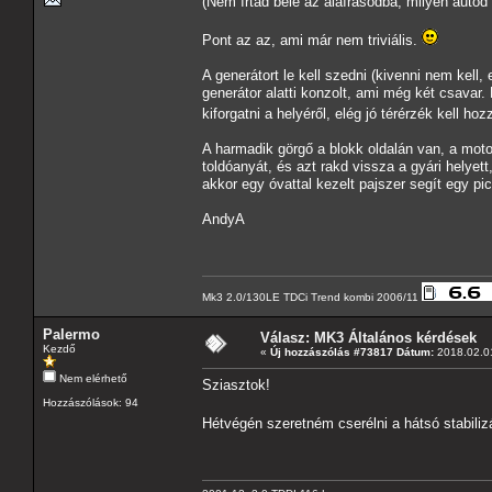
(Nem írtad bele az aláírásodba, milyen autó
Pont az az, ami már nem triviális.
A generátort le kell szedni (kivenni nem kell, e
generátor alatti konzolt, ami még két csavar
kiforgatni a helyéről, elég jó térérzék kell ho
A harmadik görgő a blokk oldalán van, a moto
toldóanyát, és azt rakd vissza a gyári helye
akkor egy óvattal kezelt pajszer segít egy pic
AndyA
Mk3 2.0/130LE TDCi Trend kombi 2006/11
Palermo
Válasz: MK3 Általános kérdések
Kezdő
«
Új hozzászólás #73817 Dátum:
2018.02.01
Nem elérhető
Sziasztok!
Hozzászólások: 94
Hétvégén szeretném cserélni a hátsó stabiliz