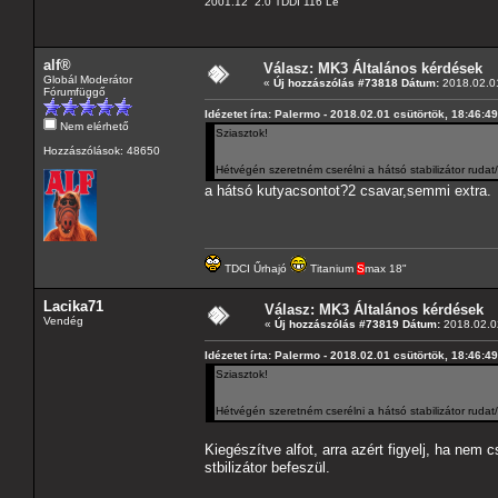
2001.12 2.0 TDDI 116 Le
alf®
Válasz: MK3 Általános kérdések
Globál Moderátor
«
Új hozzászólás #73818 Dátum:
2018.02.01
Fórumfüggő
Idézetet írta: Palermo - 2018.02.01 csütörtök, 18:46:49
Nem elérhető
Sziasztok!
Hozzászólások: 48650
Hétvégén szeretném cserélni a hátsó stabilizátor rudat
a hátsó kutyacsontot?2 csavar,semmi extra.
TDCI Űrhajó
Titanium
S
max 18"
Lacika71
Válasz: MK3 Általános kérdések
Vendég
«
Új hozzászólás #73819 Dátum:
2018.02.02
Idézetet írta: Palermo - 2018.02.01 csütörtök, 18:46:49
Sziasztok!
Hétvégén szeretném cserélni a hátsó stabilizátor rudat
Kiegészítve alfot, arra azért figyelj, ha nem
stbilizátor befeszül.