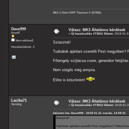
Mk3 2.0tdci+DPF Titanium X (N7BB)
Dave999
Válasz: MK3 Általános kérdések
Kezdő
«
Új hozzászólás #73811 Dátum:
2018.01.31
Nem elérhető
Sziasztok!
Hozzászólások: 2
Tudnátok ajánlani szerelőt Pest megyèben? P
Főtengely szíjtácsa csere, generátor felújítá
Nem sürgős mèg annyira.
Előre is köszönöm!
Lacika71
Válasz: MK3 Általános kérdések
Vendég
«
Új hozzászólás #73812 Dátum:
2018.01.31
Idézetet írta: Dave999 - 2018.01.31 szerda, 14:08:31
Sziasztok!
Tudnátok ajánlani szerelőt Pest megyèben? Pilisvörös