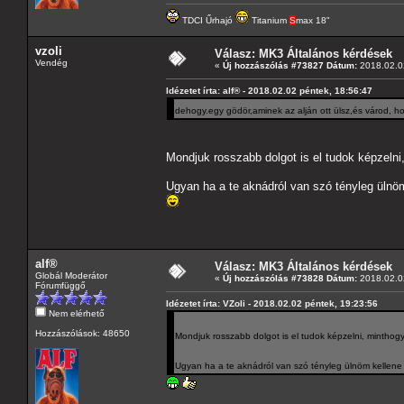
TDCI Űrhajó
Titanium
S
max 18"
vzoli
Válasz: MK3 Általános kérdések
Vendég
«
Új hozzászólás #73827 Dátum:
2018.02.02
Idézetet írta: alf® - 2018.02.02 péntek, 18:56:47
dehogy.egy gödör,aminek az alján ott ülsz,és várod, ho
Mondjuk rosszabb dolgot is el tudok képzeln
Ugyan ha a te aknádról van szó tényleg ülnöm
alf®
Válasz: MK3 Általános kérdések
Globál Moderátor
«
Új hozzászólás #73828 Dátum:
2018.02.02
Fórumfüggő
Idézetet írta: VZoli - 2018.02.02 péntek, 19:23:56
Nem elérhető
Hozzászólások: 48650
Mondjuk rosszabb dolgot is el tudok képzelni, mintho
Ugyan ha a te aknádról van szó tényleg ülnöm kellene 