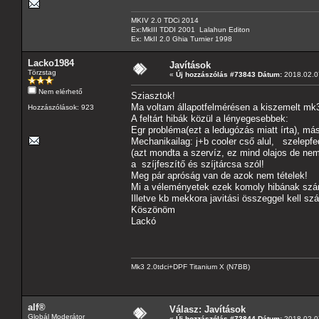
MKIV 2.0 TDCi 2014
Ex:MkIII TDDI 2001 Lalahun Editon
Ex: MkII 2.0 Ghia Turnier 1998
Lacko1984
Javítások
Törzstag
«
Új hozzászólás #73843 Dátum:
2018.02.07
Nem elérhető
Sziasztok!
Ma voltam állapotfelmérésen a kiszemelt mk3
Hozzászólások: 923
A feltárt hibák közül a lényegesebbek:
Egr probléma(ezt a ledugózás miatt írta), má
Mechanikailag: j+b cooler cső alul, szelepfed
(azt mondta a szervíz, ez mind olajos de nem 
a szíjfeszítő és szíjtárcsa szól!
Meg pár apróság van de azok nem tételek!
Mi a véleményetek ezek komoly hibának sz
Illetve kb mekkora javitási összeggel kell s
Köszönöm
Lackó
Mk3 2.0tdci+DPF Titanium X (N7BB)
alf®
Válasz: Javítások
Globál Moderátor
«
Új hozzászólás #73844 Dátum:
2018.02.07