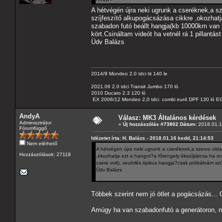
A hétvégén újra neki ugrunk a cseréknek,a s
szíjfeszítő alkupogácsázása cikkre ,okozhatj
szabadon futó beállt hangja(kb 10000km van b
kört.Csináltam videót ha vetnél rá 1 pillant
Üdv Balázs
2014/9 Mondeo 2.0 tdci tit 140 le
2021.06 2.0 tdci Transit Jumbo 170 ló
2010 Ducato 2.3 120 ló
EX 2006/12 Mondeo 2,0 tdci combi eur4 DPF 130 ló EG
AndyA
Válasz: MK3 Általános kérdések
Adminisztrátor
«
Új hozzászólás #73802 Dátum:
2018.01.1
Fórumfüggő
Idézetet írta: H. Balázs - 2018.01.16 kedd, 21:14:53
Nem elérhető
A hétvégén újra neki ugrunk a cseréknek,a szervo old
Hozzászólások: 27118
,okozhatja ezt a hangot?a főtengely ékszíjtárcsa ha r
csere volt), vezérlés tipikus hangja?csak próbálnám sz
Üdv Balázs
Többek szerint nem jó ötlet a pogácsázás... 
Amúgy ha van szabadonfutó a generátoron, n