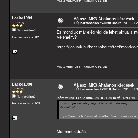
Mk3 2.0tdci+DPF Titanium X (N7BB)
Lacko1984
Válasz: MK3 Általános kérdések
Törzstag
«
Új hozzászólás #73809 Dátum:
2018.01.29
Nem elérhető
Ez mondjuk már elég régi de lehet aktuális m
Vélemény?
Hozzászólások: 923
https://joautok.hu/hasznaltauto/ford/mondeo/m
Mk3 2.0tdci+DPF Titanium X (N7BB)
Lacko1984
Válasz: MK3 Általános kérdések
Törzstag
«
Új hozzászólás #73810 Dátum:
2018.01.3
Nem elérhető
Idézetet írta: Lacko1984 - 2018.01.29 hétfő, 17:51:39
Ez mondjuk már elég régi de lehet aktuális még!
Hozzászólások: 923
Vélemény?
https://joautok.hu/hasznaltauto/ford/mondeo/mondeo-22-
Már nem aktuális!