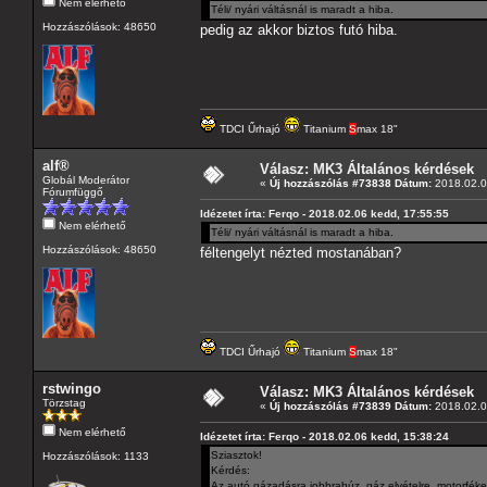
Nem elérhető
Téli/ nyári váltásnál is maradt a hiba.
Hozzászólások: 48650
pedig az akkor biztos futó hiba.
TDCI Űrhajó
Titanium
S
max 18"
alf®
Válasz: MK3 Általános kérdések
Globál Moderátor
«
Új hozzászólás #73838 Dátum:
2018.02.0
Fórumfüggő
Idézetet írta: Ferqo - 2018.02.06 kedd, 17:55:55
Nem elérhető
Téli/ nyári váltásnál is maradt a hiba.
Hozzászólások: 48650
féltengelyt nézted mostanában?
TDCI Űrhajó
Titanium
S
max 18"
rstwingo
Válasz: MK3 Általános kérdések
Törzstag
«
Új hozzászólás #73839 Dátum:
2018.02.0
Nem elérhető
Idézetet írta: Ferqo - 2018.02.06 kedd, 15:38:24
Sziasztok!
Hozzászólások: 1133
Kérdés:
Az autó gázadásra jobbrahúz, gáz elvételre, motorféke