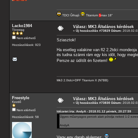
TDCI Űrhajó
Titanium
S
max 18"
Lacko1984
Válasz: MK3 Általános kérdések
Törzstag
«
Új hozzászólás #73829 Dátum:
2018.02.03
Nem elérhető
Sziasztok!
Hozzászólások: 923
Ha esetleg valakine van fl2 2.2tdci mondeoj
és tudna szánni rám egy kis időt, hogy megt
Persze az üdítőt én fizetem!
Mk3 2.0tdci+DPF Titanium X (N7BB)
Freestyle
Válasz: MK3 Általános kérdések
Kezdő
«
Új hozzászólás #73830 Dátum:
2018.02.03
Nem elérhető
Idézetet írta: AndyA - 2018.01.12 péntek, 20:27:59
Ügyes műanyagos percek alatt pótolja neked 1-2 ezres
Hozzászólások: 58
AndyA
Vagy egy darab alulemez