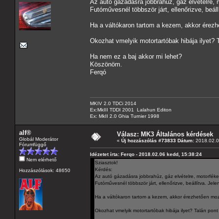
Az autó gázadásra jobbrahúz, gáz elvételre, 
Futóművesnél többször járt, ellenőrizve, beál
Ha a váltókaron tartom a kezem, akkor érezhe
Okozhat vmelyik motortartóbak hibája ilyet? 
Ha nem ez a baj akkor mi lehet?
Köszönöm.
Ferqó
MKIV 2.0 TDCi 2014
Ex:MkIII TDDI 2001 Lalahun Editon
Ex: MkII 2.0 Ghia Turnier 1998
alf®
Válasz: MK3 Általános kérdések
Globál Moderátor
«
Új hozzászólás #73833 Dátum:
2018.02.0
Fórumfüggő
Idézetet írta: Ferqo - 2018.02.06 kedd, 15:38:24
Nem elérhető
Sziasztok!
Kérdés:
Hozzászólások: 48650
Az autó gázadásra jobbrahúz, gáz elvételre, motorféke
Futóművesnél többször járt, ellenőrizve, beállítva. Je
Ha a váltókaron tartom a kezem, akkor érezhetően mozd
Okozhat vmelyik motortartóbak hibája ilyet? Talán pon