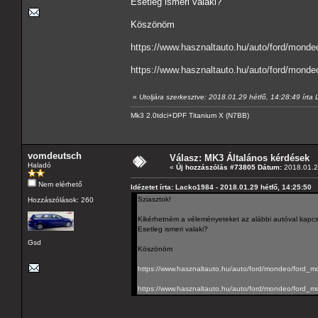
Esetleg ismeri valaki?
Köszönöm
https://www.hasznaltauto.hu/auto/ford/mond
https://www.hasznaltauto.hu/auto/ford/mond
«
Utoljára szerkesztve: 2018.01.29 hétfő, 14:28:49 írt
Mk3 2.0tdci+DPF Titanium X (N7BB)
vomdeutsch
Válasz: MK3 Általános kérdések
Haladó
«
Új hozzászólás #73805 Dátum:
2018.01.29
Nem elérhető
Idézetet írta: Lacko1984 - 2018.01.29 hétfő, 14:25:50
Sziasztok!
Hozzászólások: 260
Kikérhetném a véleményeteket az alábbi autóval kapc
Esetleg ismeri valaki?
Gsd
Köszönöm
https://www.hasznaltauto.hu/auto/ford/mondeo/ford
https://www.hasznaltauto.hu/auto/ford/mondeo/ford_