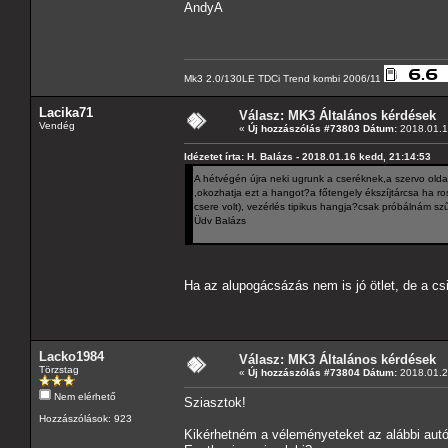
AndyA
Mk3 2.0/130LE TDCi Trend kombi 2006/11
Lacika71
Válasz: MK3 Általános kérdések
Vendég
«
Új hozzászólás #73803 Dátum:
2018.01.1
Idézetet írta: H. Balázs - 2018.01.16 kedd, 21:14:53
A hétvégén újra neki ugrunk a cseréknek,a szervo old
,okozhatja ezt a hangot?a főtengely ékszíjtárcsa ha r
csere volt), vezérlés tipikus hangja?csak próbálnám sz
Üdv Balázs
Ha az alupogácsázás nem is jó ötlet, de a csi
Lacko1984
Válasz: MK3 Általános kérdések
Törzstag
«
Új hozzászólás #73804 Dátum:
2018.01.29
Nem elérhető
Sziasztok!
Hozzászólások: 923
Kikérhetném a véleményeteket az alábbi aut