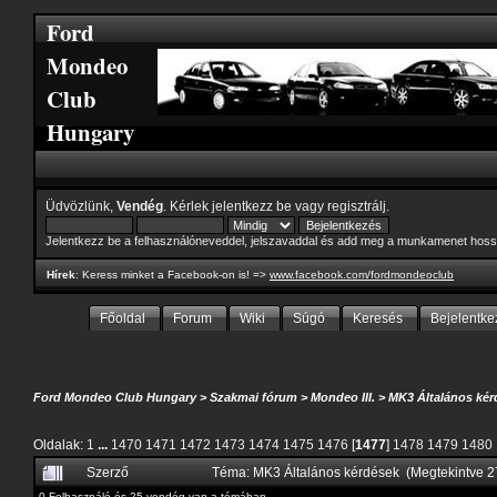
Ford
Mondeo
Club
Hungary
Üdvözlünk,
Vendég
. Kérlek
jelentkezz be
vagy
regisztrálj
.
Jelentkezz be a felhasználóneveddel, jelszavaddal és add meg a munkamenet hoss
Hírek
: Keress minket a Facebook-on is! =>
www.facebook.com/fordmondeoclub
Főoldal
Forum
Wiki
Súgó
Keresés
Bejelentke
Ford Mondeo Club Hungary
>
Szakmai fórum
>
Mondeo III.
>
MK3 Általános kér
Oldalak:
1
...
1470
1471
1472
1473
1474
1475
1476
[
1477
]
1478
1479
1480
Szerző
Téma: MK3 Általános kérdések (Megtekintve 
0 Felhasználó és 25 vendég van a témában