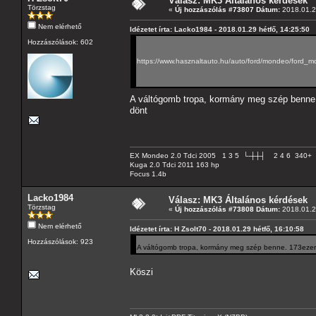
Válasz: MK3 Általános kérdések
Törzstag
«
Új hozzászólás #73807 Dátum:
2018.01.29
Nem elérhető
Idézetet írta: Lacko1984 - 2018.01.29 hétfő, 14:25:50
Hozzászólások: 602
https://www.hasznaltauto.hu/auto/ford/mondeo/ford
A váltógomb tropa, kormány meg szép benn
dönt
EX Mondeo 2.0 Tdci 2005 1 3 5 └-┼┼┤ 2 4 6 340+
Kuga 2.0 Tdci 2011 163 hp
Focus 1.4b
Lacko1984
Válasz: MK3 Általános kérdések
Törzstag
«
Új hozzászólás #73808 Dátum:
2018.01.29
Nem elérhető
Idézetet írta: H Zsolt70 - 2018.01.29 hétfő, 16:10:58
Hozzászólások: 923
A váltógomb tropa, kormány meg szép benne. 173ez
Köszi