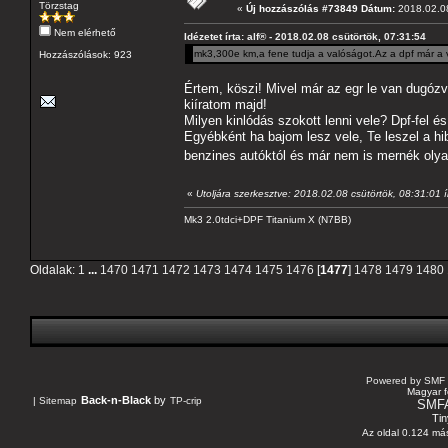
Törzstag
«
Új hozzászólás #73849 Dátum:
2018.02.08
Nem elérhető
Idézetet írta: alf® - 2018.02.08 csütörtök, 07:31:54
mk3,300e km,a fene tudja a valóságot.Az a dpf már a vé
Hozzászólások: 923
Értem, köszi! Mivel már az egr le van dugózv
kiíratom majd!
Milyen kinlódás szokott lenni vele? Dpf-fel és
Egyébként ha bajom lesz vele, Te leszel a hi
benzines autóktól és már nem is mernék olya
«
Utoljára szerkesztve: 2018.02.08 csütörtök, 08:31:01 
Mk3 2.0tdci+DPF Titanium X (N7BB)
Oldalak:
1
...
1470
1471
1472
1473
1474
1475
1476
[
1477
]
1478
1479
1480
Powered by SMF 
Magyar f
Back-n-Black
by
|
Sitemap
TP-crip
SMF
Tin
Az oldal 0.124 más