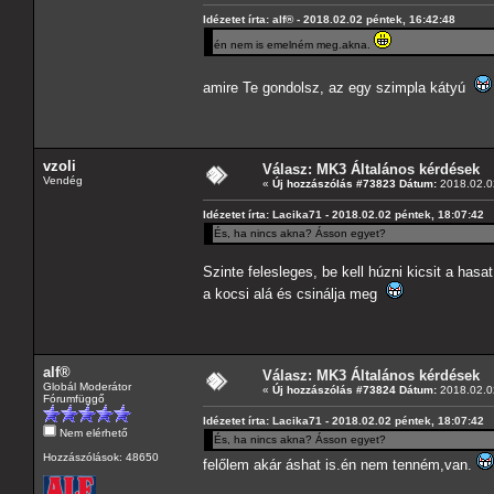
Idézetet írta: alf® - 2018.02.02 péntek, 16:42:48
én nem is emelném meg.akna.
amire Te gondolsz, az egy szimpla kátyú
vzoli
Válasz: MK3 Általános kérdések
Vendég
«
Új hozzászólás #73823 Dátum:
2018.02.02
Idézetet írta: Lacika71 - 2018.02.02 péntek, 18:07:42
És, ha nincs akna? Ásson egyet?
Szinte felesleges, be kell húzni kicsit a hasa
a kocsi alá és csinálja meg
alf®
Válasz: MK3 Általános kérdések
Globál Moderátor
«
Új hozzászólás #73824 Dátum:
2018.02.02
Fórumfüggő
Idézetet írta: Lacika71 - 2018.02.02 péntek, 18:07:42
Nem elérhető
És, ha nincs akna? Ásson egyet?
Hozzászólások: 48650
felőlem akár áshat is.én nem tenném,van.