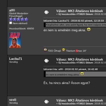
alf®
Válasz: MK3 Általános kérdések
Globál Moderátor
«
Új hozzászólás #73820 Dátum:
2018.02.02
Fórumfüggő
Idézetet írta: Lacika71 - 2018.02.02 péntek, 12:15:33
Nem elérhető
Kiegészítve alfot, arra azért figyelj, ha nem csápos eme
Hozzászólások: 48650
én nem is emelném meg.akna.
TDCI Űrhajó
Titanium
S
max 18"
Lacika71
Válasz: MK3 Általános kérdések
Vendég
«
Új hozzászólás #73821 Dátum:
2018.02.02
Idézetet írta: alf® - 2018.02.02 péntek, 16:42:48
én nem is emelném meg.akna.
És, ha nincs akna? Ásson egyet?
vzoli
Válasz: MK3 Általános kérdések
Vendég
«
Új hozzászólás #73822 Dátum:
2018.02.02