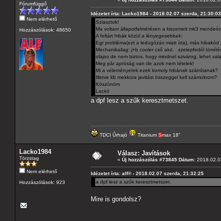
Fórumfüggő
Idézetet írta: Lacko1984 - 2018.02.07 szerda, 21:30:03
Nem elérhető
Sziasztok!
Ma voltam állapotfelmérésen a kiszemelt mk3 mondeóva
Hozzászólások: 48650
A feltárt hibák közül a lényegesebbek:
Egr probléma(ezt a ledugózás miatt írta), más hibakód 
Mechanikailag: j+b cooler cső alul, szelepfedél tömítés
olajos de nem biztos, hogy mindnel szivárog, lehet valaho
Meg pár apróság van de azok nem tételek!
Mi a véleményetek ezek komoly hibának számítanak?
Illetve kb mekkora javitási összeggel kell számolnom?
Köszönöm
Lackó
a dpf lesz a szűk keresztmetszet.
TDCI Űrhajó
Titanium
S
max 18"
Lacko1984
Válasz: Javítások
Törzstag
«
Új hozzászólás #73845 Dátum:
2018.02.07
Nem elérhető
Idézetet írta: alf® - 2018.02.07 szerda, 21:32:25
a dpf lesz a szűk keresztmetszet.
Hozzászólások: 923
Mire is gondolsz?