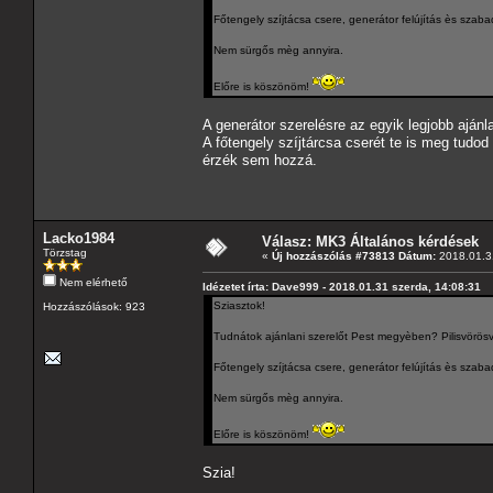
Főtengely szíjtácsa csere, generátor felújítás ès szaba
Nem sürgős mèg annyira.
Előre is köszönöm!
A generátor szerelésre az egyik legjobb ajánl
A főtengely szíjtárcsa cserét te is meg tudod
érzék sem hozzá.
Lacko1984
Válasz: MK3 Általános kérdések
Törzstag
«
Új hozzászólás #73813 Dátum:
2018.01.31
Nem elérhető
Idézetet írta: Dave999 - 2018.01.31 szerda, 14:08:31
Sziasztok!
Hozzászólások: 923
Tudnátok ajánlani szerelőt Pest megyèben? Pilisvörös
Főtengely szíjtácsa csere, generátor felújítás ès szaba
Nem sürgős mèg annyira.
Előre is köszönöm!
Szia!