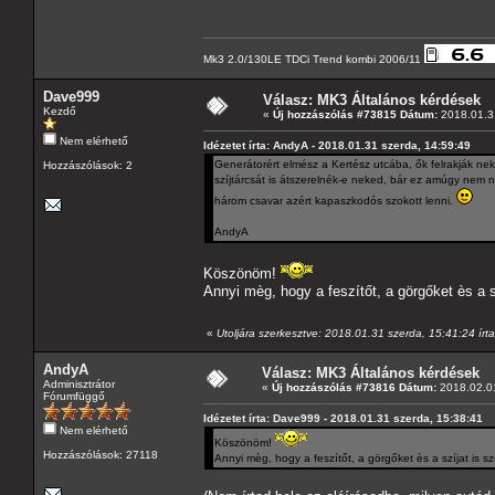
Mk3 2.0/130LE TDCi Trend kombi 2006/11
Dave999
Válasz: MK3 Általános kérdések
Kezdő
«
Új hozzászólás #73815 Dátum:
2018.01.31
Nem elérhető
Idézetet írta: AndyA - 2018.01.31 szerda, 14:59:49
Generátorért elmész a Kertész utcába, ők felrakják ne
Hozzászólások: 2
szíjtárcsát is átszerelnék-e neked, bár ez amúgy nem n
három csavar azért kapaszkodós szokott lenni.
AndyA
Köszönöm!
Annyi mèg, hogy a feszítőt, a görgőket ès a 
«
Utoljára szerkesztve: 2018.01.31 szerda, 15:41:24 ír
AndyA
Válasz: MK3 Általános kérdések
Adminisztrátor
«
Új hozzászólás #73816 Dátum:
2018.02.01
Fórumfüggő
Idézetet írta: Dave999 - 2018.01.31 szerda, 15:38:41
Nem elérhető
Köszönöm!
Hozzászólások: 27118
Annyi mèg, hogy a feszítőt, a görgőket ès a szíjat is