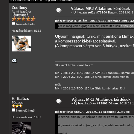
Zsolteey
Válasz: MK3 Általános kérdések
Adminisztrátor
«
Új hozzászólás #73800 Dátum:
2018.01.13
Fórumfüggő
Idézetet írta: H. Balázs - 2018.01.13 szombat, 20:59:42
Nem elérhető
Ott is meg volt a görgö ill a szíj csere,itt a link
https://y
Hozzászólások: 8152
Olyasmi hangnak tűnik, mint amikor a klímak
a kompresszor ki-bekapcsolásával.
(A kompresszor végén van 3 bütyök, azokat fi
"If it ain't broke, don't fix it."
MKIV 2011 2.2 TDCI 200 Le AWF21 Titanium-S kombi, al
MKIII 2006 2.2 TDCI 155 Le Ghia kombi, alias Moncsi
múlt:
MKIII 2001 2.0 TDDI 115 Le Ghia kombi, alias Jógi
H. Balázs
Válasz: MK3 Általános kérdések
Törzstag
«
Új hozzászólás #73801 Dátum:
2018.01.1
Nem elérhető
Idézetet írta: AndyA - 2018.01.13 szombat, 21:46:55
A szervo oldalra (kis szíjkör a motor és váltó között, f
Hozzászólások: 1667
A generátor oldalon (nagy szíjkör, a jobb sárvédő felől
AndyA