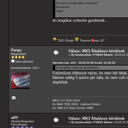
Ha nem ez a baj akkor mi lehet?
Köszönöm.
Ferqó
én lengőkar szilentre gondolnék...
TDCI Űrhajó
Titanium
S
max 18"
Ferqo
Válasz: MK3 Általános kérdések
Megszállott
«
Új hozzászólás #73834 Dátum:
2018.02.0
Nem elérhető
Idézetet írta: alf® - 2018.02.06 kedd, 16:49:23
én lengőkar szilentre gondolnék...
Hozzászólások: 2817
Futóműves többször nézte, és nem lelt hibát,
Nekem eddig 3 autóm járt nála, és nem volt 
alaphibát.
MKIV 2.0 TDCi 2014
Ex:MkIII TDDI 2001 Lalahun Editon
Ex: MkII 2.0 Ghia Turnier 1998
alf®
Válasz: MK3 Általános kérdések
Globál Moderátor
«
Új hozzászólás #73835 Dátum:
2018.02.0
Fórumfüggő