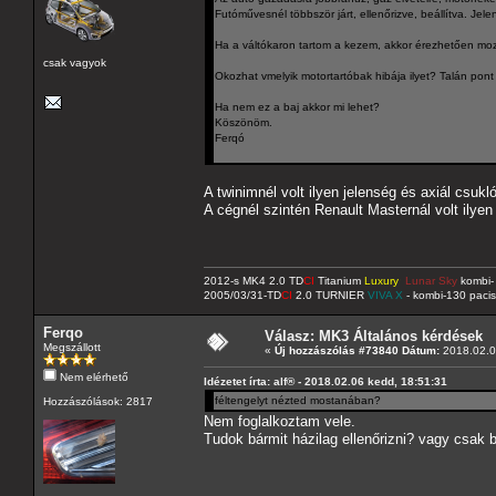
Futóművesnél többször járt, ellenőrizve, beállítva. Je
Ha a váltókaron tartom a kezem, akkor érezhetően mozd
csak vagyok
Okozhat vmelyik motortartóbak hibája ilyet? Talán pon
Ha nem ez a baj akkor mi lehet?
Köszönöm.
Ferqó
A twinimnél volt ilyen jelenség és axiál csukló
A cégnél szintén Renault Masternál volt ilyen 
2012-s MK4 2.0 TD
CI
Titanium
Luxury
Lunar Sky
kombi- 
2005/03/31-TD
CI
2.0 TURNIER
VIVA X
- kombi-130 pacis
Ferqo
Válasz: MK3 Általános kérdések
Megszállott
«
Új hozzászólás #73840 Dátum:
2018.02.0
Nem elérhető
Idézetet írta: alf® - 2018.02.06 kedd, 18:51:31
féltengelyt nézted mostanában?
Hozzászólások: 2817
Nem foglalkoztam vele.
Tudok bármit házilag ellenőrizni? vagy csak b