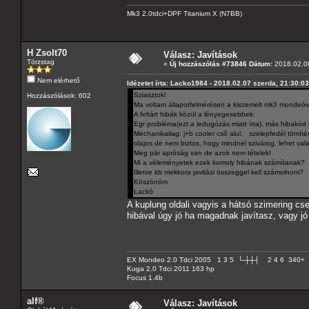
Mk3 2.0tdci+DPF Titanium X (N7BB)
H Zsolt70
Válasz: Javítások
Törzstag
«
Új hozzászólás #73846 Dátum:
2018.02.08
Nem elérhető
Idézetet írta: Lacko1984 - 2018.02.07 szerda, 21:30:03
Sziasztok!
Hozzászólások: 602
Ma voltam állapotfelmérésen a kiszemelt mk3 mondeóva
A feltárt hibák közül a lényegesebbek:
Egr probléma(ezt a ledugózás miatt írta), más hibakód 
Mechanikailag: j+b cooler cső alul, szelepfedél tömítés
olajos de nem biztos, hogy mindnel szivárog, lehet valaho
Meg pár apróság van de azok nem tételek!
Mi a véleményetek ezek komoly hibának számítanak?
Illetve kb mekkora javitási összeggel kell számolnom?
Köszönöm
Lackó
A kuplung oldali vagyis a hátsó szimering cse
hibával úgy jó ha magadnak javítasz, vagy jó
EX Mondeo 2.0 Tdci 2005 1 3 5 └-┼┼┤ 2 4 6 340+
Kuga 2.0 Tdci 2011 163 hp
Focus 1.4b
alf®
Válasz: Javítások