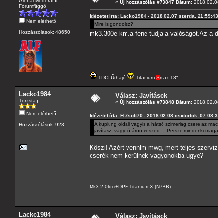
Globál Moderátor
«
Új hozzászólás #73847 Dátum:
2018.02.08
Fórumfüggő
Idézetet írta: Lacko1984 - 2018.02.07 szerda, 21:59:43
Nem elérhető
Mire is gondolsz?
Hozzászólások: 48650
mk3,300e km,a fene tudja a valóságot.Az a dpf
TDCI Űrhajó
Titanium
S
max 18"
Lacko1984
Válasz: Javítások
Törzstag
«
Új hozzászólás #73848 Dátum:
2018.02.08
Nem elérhető
Idézetet írta: H Zsolt70 - 2018.02.08 csütörtök, 07:08:
A kuplung oldali vagyis a hátsó szimering csere az mace
Hozzászólások: 923
javítasz, vagy jó áron veszed.... Persze mindenki maga
Köszi! Azért vennlm mwg, mert teljes szerviz
cserék nem kerülnek vagyonokba ugye?
Mk3 2.0tdci+DPF Titanium X (N7BB)
Lacko1984
Válasz: Javítások