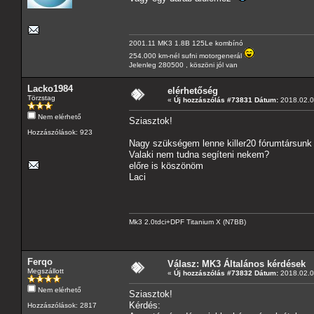
2001.11 MK3 1.8B 125Le kombínó
254.000 km-nél sufni motorgenerál
Jelenleg 280500 , köszöni jól van
Lacko1984
elérhetőség
Törzstag
«
Új hozzászólás #73831 Dátum:
2018.02.0
Nem elérhető
Sziasztok!
Hozzászólások: 923
Nagy szükségem lenne killer20 fórumtársunk el
Valaki nem tudna segíteni nekem?
előre is köszönöm
Laci
Mk3 2.0tdci+DPF Titanium X (N7BB)
Ferqo
Válasz: MK3 Általános kérdések
Megszállott
«
Új hozzászólás #73832 Dátum:
2018.02.0
Nem elérhető
Sziasztok!
Kérdés:
Hozzászólások: 2817