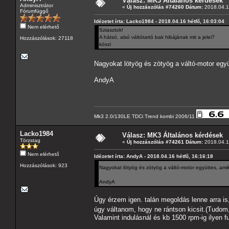
Válasz: MK3 Általános kérdések
Adminisztrátor
«
Új hozzászólás #74260 Dátum:
2018.04.16
Fórumfüggő
Idézetet írta: Lacko1984 - 2018.04.16 hétfő, 16:03:04
Nem elérhető
Sziasztok!
A hátsó, alsó váltótartó bak hibájának mit a jelei?
Hozzászólások: 27118
köszi
Nagyokat lötyög és zötyög a váltó-motor együt
AndyA
Mk3 2.0/130LE TDCi Trend kombi 2006/11
Lacko1984
Válasz: MK3 Általános kérdések
Törzstag
«
Új hozzászólás #74261 Dátum:
2018.04.16
Nem elérhető
Idézetet írta: AndyA - 2018.04.16 hétfő, 16:16:18
Hozzászólások: 923
Nagyokat lötyög és zötyög a váltó-motor együttes, amiko
AndyA
Úgy érzem igen. talán megoldás lenne arra i
úgy váltanom, hogy ne rántson kicsit.(Tudom
Valamint indulásnál és kb 1500 rpm-ig ilyen 