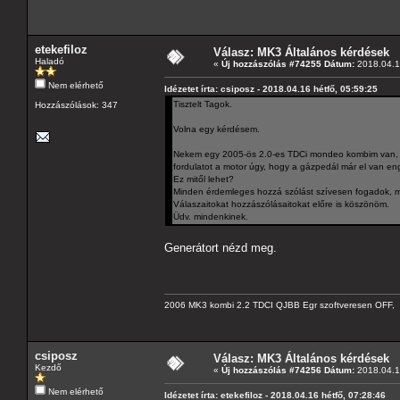
etekefiloz
Válasz: MK3 Általános kérdések
Haladó
«
Új hozzászólás #74255 Dátum:
2018.04.16
Nem elérhető
Idézetet írta: csiposz - 2018.04.16 hétfő, 05:59:25
Tisztelt Tagok.
Hozzászólások: 347
Volna egy kérdésem.
Nekem egy 2005-ös 2.0-es TDCi mondeo kombim van, és
fordulatot a motor úgy, hogy a gázpedál már el van e
Ez mitől lehet?
Minden érdemleges hozzá szólást szívesen fogadok, mer
Válaszaitokat hozzászólásaitokat előre is köszönöm.
Üdv. mindenkinek.
Generátort nézd meg.
2006 MK3 kombi 2.2 TDCI QJBB Egr szoftveresen OFF, C
csiposz
Válasz: MK3 Általános kérdések
Kezdő
«
Új hozzászólás #74256 Dátum:
2018.04.16
Nem elérhető
Idézetet írta: etekefiloz - 2018.04.16 hétfő, 07:28:46