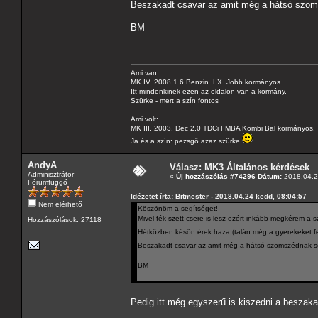
Beszakadt csavar az amit még a hátsó szoms
BM
Ami van:
MK IV. 2008 1.6 Benzin. LX. Jobb kormányos.
Itt mindenkinek ezen az oldalon van a kormány.
Szürke - mert a szín fontos
Ami volt:
MK III. 2003. Dec 2.0 TDCi FMBA Kombi Bal kormányos.
Ja és a szín: pezsgő azaz szürke
AndyA
Válasz: MK3 Általános kérdések
Adminisztrátor
«
Új hozzászólás #74296 Dátum:
2018.04.2
Fórumfüggő
Idézetet írta: Bitmester - 2018.04.24 kedd, 08:04:57
Nem elérhető
Köszönöm a segítséget!
Mivel fék-szett csere is lesz ezért inkább megkérem a 
Hozzászólások: 27118
Hétközben későn érek haza (talán még a gyerekeket fe
Beszakadt csavar az amit még a hátsó szomszédnak sem
BM
Pedig itt még egyszerű is kiszedni a beszakad