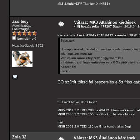
Mk3 2.0tdci+DPF Titanium X (N7BB)
Zsolteey
Válasz: MK3 Általános kérdések
Adminisztrátor
«
Új hozzászólás #74287 Dátum:
2018.04.21
Fórumfüggő
Idézetet írta: Lacko1984 - 2018.04.21 szombat, 10:41:
Nem elérhető
Sziasztok!
Hozzászólások: 8152
Holnap cserélek pár dolgot, mint motorolaj, szervóolaj, 
jelenlegit ami nem zár.
Van valami amire kifejezetten figyelnem kell.
a hűtőrendszer légtelenítésére és a GO szűrő cserére 
Köszönöm
Lackó
GO szűrőt töltsd fel beszerelés előtt friss gá
"If it ain't broke, don't fix it."
MKIV 2011 2.2 TDCI 200 Le AWF21 Titanium-S kombi, al
MKIII 2006 2.2 TDCI 155 Le Ghia kombi, alias Moncsi
múlt:
MKIII 2001 2.0 TDDI 115 Le Ghia kombi, alias Jógi
Zola 32
Válasz: MK3 Általános kérdések