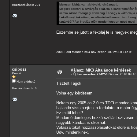
biztosan kibírja,van aki évekig elnézegeti.
Hozzászólások: 201
Megkell keresni a szivárgás okát.Ha a karter tömítésné
semmi,akkor főtengely szimering.És vagy a váltóolaj a 
Lekell majd takarítani, és ellenőrizni,honnan indul meg
tartályból? Azt indulás előtt mindenképpen nézd meg!
Eszembe se jutott a fékolaj le is megyek me
2008 Ford Mondeo mk4 ba7 sedan 107kw 2.0 145 le
csiposz
Válasz: MK3 Általános kérdések
Kezdő
«
Új hozzászólás #74254 Dátum:
2018.04.16 
Nem elérhető
Tisztelt Tagok.
Hozzászólások: 6
Volna egy kérdésem.
Nekem egy 2005-ös 2.0-es TDCi mondeo komb
hajlandó vissza ejteni a fordulatot a motor ú
Ez mitől lehet?
Minden érdemleges hozzá szólást szívesen fog
nagyobb károkat is okozhat.
Válaszaitokat hozzászólásaitokat előre is k
Üdv. mindenkinek.