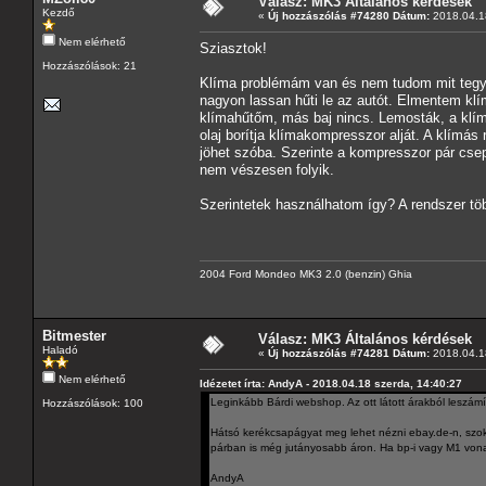
Válasz: MK3 Általános kérdések
Kezdő
«
Új hozzászólás #74280 Dátum:
2018.04.18
Nem elérhető
Sziasztok!
Hozzászólások: 21
Klíma problémám van és nem tudom mit tegye
nagyon lassan hűti le az autót. Elmentem klím
klímahűtőm, más baj nincs. Lemosták, a klíma
olaj borítja klímakompresszor alját. A klímá
jöhet szóba. Szerinte a kompresszor pár csep
nem vészesen folyik.
Szerintetek használhatom így? A rendszer tö
2004 Ford Mondeo MK3 2.0 (benzin) Ghia
Bitmester
Válasz: MK3 Általános kérdések
Haladó
«
Új hozzászólás #74281 Dátum:
2018.04.18
Nem elérhető
Idézetet írta: AndyA - 2018.04.18 szerda, 14:40:27
Leginkább Bárdi webshop. Az ott látott árakból leszá
Hozzászólások: 100
Hátsó kerékcsapágyat meg lehet nézni ebay.de-n, szokot
párban is még jutányosabb áron. Ha bp-i vagy M1 von
AndyA