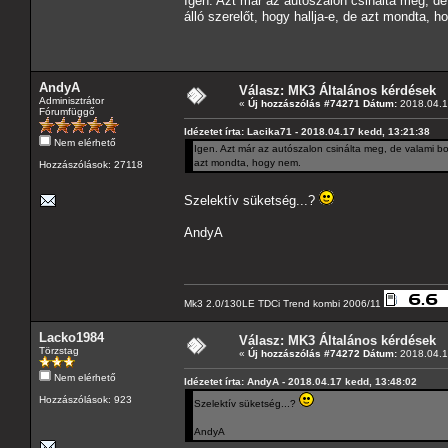
Igen. Azt már az autószalon csinálta meg, de
álló szerelőt, hogy hallja-e, de azt mondta, 
AndyA
Válasz: MK3 Általános kérdések
Adminisztrátor
«
Új hozzászólás #74271 Dátum:
2018.04.1
Fórumfüggő
Idézetet írta: Lacika71 - 2018.04.17 kedd, 13:21:38
Nem elérhető
Igen. Azt már az autószalon csinálta meg, de valami bo
azt mondta, hogy nem.
Hozzászólások: 27118
Szelektív süketség...?
AndyA
Mk3 2.0/130LE TDCi Trend kombi 2006/11
Lacko1984
Válasz: MK3 Általános kérdések
Törzstag
«
Új hozzászólás #74272 Dátum:
2018.04.1
Nem elérhető
Idézetet írta: AndyA - 2018.04.17 kedd, 13:48:02
Hozzászólások: 923
Szelektív süketség...?
AndyA