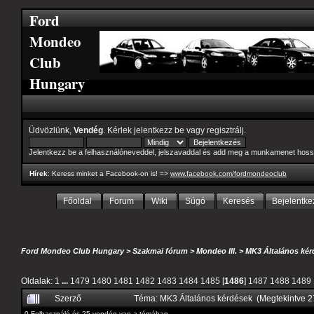
Ford
Mondeo
Club
Hungary
Üdvözlünk,
Vendég
. Kérlek
jelentkezz be
vagy
regisztrálj
.
Jelentkezz be a felhasználóneveddel, jelszavaddal és add meg a munkamenet hoss
Hírek
: Keress minket a Facebook-on is! =>
www.facebook.com/fordmondeoclub
Főoldal
Forum
Wiki
Súgó
Keresés
Bejelentke
Ford Mondeo Club Hungary
>
Szakmai fórum
>
Mondeo III.
>
MK3 Általános kér
Oldalak:
1
...
1479
1480
1481
1482
1483
1484
1485
[
1486
]
1487
1488
1489
Szerző
Téma: MK3 Általános kérdések (Megtekintve 
0 Felhasználó és 25 vendég van a témában