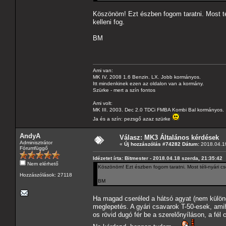
Köszönöm! Ezt észben fogom taratni. Most tél
kelleni fog.
BM
Ami van:
MK IV. 2008 1.6 Benzin. LX. Jobb kormányos.
Itt mindenkinek ezen az oldalon van a kormány.
Szürke - mert a szín fontos
Ami volt:
MK III. 2003. Dec 2.0 TDCi FMBA Kombi Bal kormányos.
Ja és a szín: pezsgő azaz szürke
AndyA
Válasz: MK3 Általános kérdések
Adminisztrátor
«
Új hozzászólás #74282 Dátum:
2018.04.19
Fórumfüggő
Idézetet írta: Bitmester - 2018.04.18 szerda, 21:35:42
Nem elérhető
Köszönöm! Ezt észben fogom taratni. Most téli-nyári cse
Hozzászólások: 27118
BM
Ha magad cseréled a hátsó agyat (nem külön
meglepetés. A gyári csavarok T-50-esek, ami
os rövid dugó fér be a szerelőnyíláson, a fé