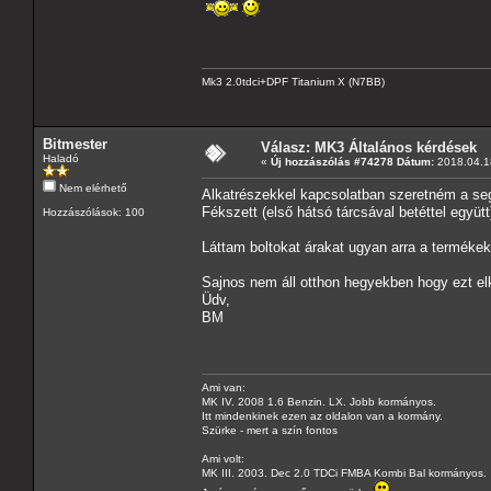
Mk3 2.0tdci+DPF Titanium X (N7BB)
Bitmester
Válasz: MK3 Általános kérdések
Haladó
«
Új hozzászólás #74278 Dátum:
2018.04.18
Nem elérhető
Alkatrészekkel kapcsolatban szeretném a seg
Fékszett (első hátsó tárcsával betéttel együ
Hozzászólások: 100
Láttam boltokat árakat ugyan arra a termék
Sajnos nem áll otthon hegyekben hogy ezt e
Üdv,
BM
Ami van:
MK IV. 2008 1.6 Benzin. LX. Jobb kormányos.
Itt mindenkinek ezen az oldalon van a kormány.
Szürke - mert a szín fontos
Ami volt:
MK III. 2003. Dec 2.0 TDCi FMBA Kombi Bal kormányos.