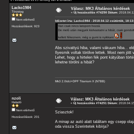
Lacko1984
Válasz: MK3 Általános kérdések
Törzstag
«
Új hozzászólás #74250 Dátum:
2018.04.12
Nem elérhető
Idézetet írta: Lacko1984 - 2018.04.12 csütörtök, 18:13
Van csak nincs latopom hozzá.
Hozzászólások: 923
De meló után megyek kiolvastatni a hibát, csak gond
kellett fékeznem, még a gumi is nyikkant
Abs szivattyú hiba, valami vákuum hiba... el
Ilyesmik voltak törölve lettek. Most nem jöt
Lehet, hogy a hirtelen fék pont kátyúban tör
lehetne törölni a hibát?
Mk3 2.0tdci+DPF Titanium X (N7BB)
nzoli
Válasz: MK3 Általános kérdések
Haladó
«
Új hozzászólás #74251 Dátum:
2018.04.15
Nem elérhető
Sziasztok!
Hozzászólások: 201
A minap az autó alatt találtam egy csepp ol
oda vissza Szerintetek kibírja?