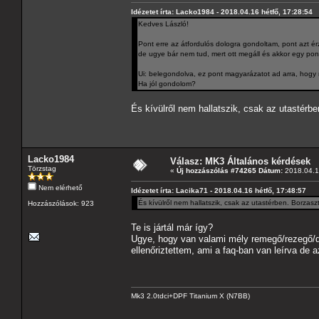
Idézetet írta: Lacko1984 - 2018.04.16 hétfő, 17:28:54
Kedves László!
Pont erre az átfordulós dologra gondoltam, pont azt 
de ugye bár nem tud, mert ott megáll és akkor egy pont
Ui: belegondolva, ez pont magyarázatot ad arra, hogy m
Ha jól gondolom?
És kívülről nem hallatszik, csak az utastérb
Lacko1984
Válasz: MK3 Általános kérdések
Törzstag
«
Új hozzászólás #74265 Dátum:
2018.04.16
Nem elérhető
Idézetet írta: Lacika71 - 2018.04.16 hétfő, 17:48:57
És kívülről nem hallatszik, csak az utastérben. Borzas
Hozzászólások: 923
Te is jártál már így?
Ugye, hogy van valami mély remegő/rezegő/d
ellenőriztettem, ami a faq-ban van leírva de 
Mk3 2.0tdci+DPF Titanium X (N7BB)