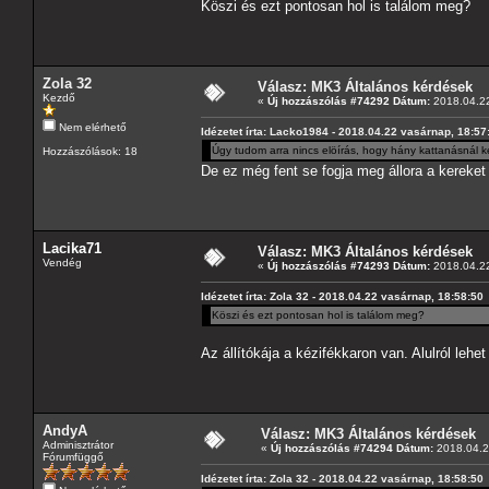
Köszi és ezt pontosan hol is találom meg?
Zola 32
Válasz: MK3 Általános kérdések
Kezdő
«
Új hozzászólás #74292 Dátum:
2018.04.22
Nem elérhető
Idézetet írta: Lacko1984 - 2018.04.22 vasárnap, 18:57
Úgy tudom arra nincs elöírás, hogy hány kattanásnál ke
Hozzászólások: 18
De ez még fent se fogja meg állora a kereket 
Lacika71
Válasz: MK3 Általános kérdések
Vendég
«
Új hozzászólás #74293 Dátum:
2018.04.22
Idézetet írta: Zola 32 - 2018.04.22 vasárnap, 18:58:50
Köszi és ezt pontosan hol is találom meg?
Az állítókája a kézifékkaron van. Alulról lehet
AndyA
Válasz: MK3 Általános kérdések
Adminisztrátor
«
Új hozzászólás #74294 Dátum:
2018.04.23
Fórumfüggő
Idézetet írta: Zola 32 - 2018.04.22 vasárnap, 18:58:50