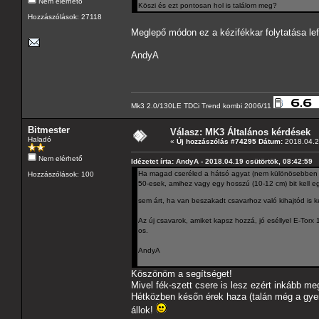
Nem elérhető
Köszi és ezt pontosan hol is találom meg?
Hozzászólások: 27118
Meglepő módon ez a kézifékkar folytatása le
AndyA
Mk3 2.0/130LE TDCi Trend kombi 2006/11
Bitmester
Válasz: MK3 Általános kérdések
Haladó
«
Új hozzászólás #74295 Dátum:
2018.04.2
Nem elérhető
Idézetet írta: AndyA - 2018.04.19 csütörtök, 08:42:59
Ha magad cseréled a hátsó agyat (nem különösebben ne
Hozzászólások: 100
50-esek, amihez vagy egy hosszú (10-12 cm) bit kell eg
sem árt, ha van beszakadt csavarhoz való kihajtód i
Az új csavarok, amiket kapsz hozzá, jó eséllyel E-Torx
os.
AndyA
Köszönöm a segítséget!
Mivel fék-szett csere is lesz ezért inkább m
Hétközben későn érek haza (talán még a gye
állok!