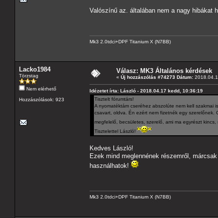
Valószínű az. általában nem a nagy hibákat 
Mk3 2.0tdci+DPF Titanium X (N7BB)
Lacko1984
Válasz: MK3 Általános kérdések
Törzstag
«
Új hozzászólás #74273 Dátum:
2018.04.1
Nem elérhető
Idézetet írta: László - 2018.04.17 kedd, 10:36:19
Tisztelt fórumtárs!
Hozzászólások: 923
A nyomatéktám cseréhez abszolúte nem kell szakmai ism
csavart, oldva. Én ezért nem fizetnék egy szerelőnek
megfelelő, becsületes, szerelő, ami ma egyrészt kincs, 
Tisztelettel László!
Kedves László!
Ezek mind meglennének részemről, márcsak a
használhatok!
Mk3 2.0tdci+DPF Titanium X (N7BB)