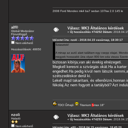
2008 Ford Mondeo mk4 ba7 sedan 107kw 2.0 145 le
alf®
Válasz: MK3 Általános kérdések
Globál Moderátor
«
Új hozzászólás #74252 Dátum:
2018.04.15
Fórumfüggő
Idézetet írta: nzoli - 2018.04.15 vasárnap, 18:30:17
Nem elérhető
Sziasztok!
Hozzászólások: 48650
A minap az autó alatt találtam egy csepp olajat. Mon
megyek hosszabb útra olyan 800 km oda vissza Szerint
biztosan kibírja,van aki évekig elnézegeti.
Megkell keresni a szivárgás okát.Ha a karter 
engedhet.Ha pedig kívül nem látszik semmi,ak
szétszedéskor derül ki.
Lekell majd takarítani, és ellenőrizni,honnan
fékolaj.Az nem fogyott a tartályból? Azt ind
TDCI Űrhajó
Titanium
S
max 18"
nzoli
Válasz: MK3 Általános kérdések
Haladó
«
Új hozzászólás #74253 Dátum:
2018.04.15
Nem elérhető
Idézetet írta: alf® - 2018.04.15 vasárnap, 18:45:20