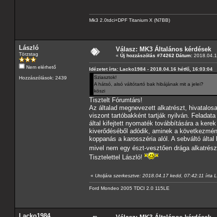
Mk3 2.0tdci+DPF Titanium X (N7BB)
László
Válasz: MK3 Általános kérdések
Törzstag
«
Új hozzászólás #74262 Dátum:
2018.04.16
Nem elérhető
Idézetet írta: Lacko1984 - 2018.04.16 hétfő, 16:03:04
Sziasztok!
Hozzászólások: 2439
A hátsó, alsó váltótartó bak hibájának mit a jelei?
köszi
Tisztelt Fórumtárs!
Az általad megnevezett alkatrészt, hivatalo
viszont tartóbakként tartják nyilván. Felada
által kifejtett nyomaték továbbítására a ker
kiverődéséből adódik, aminek a következmény
koppanás a karosszéria alól. A sebváltó által
mivel nem egy észt-vesztően drága alkatrész
Tisztelettel László!
«
Utoljára szerkesztve: 2018.04.17 kedd, 07:42:11 írta 
Ford Mondeo 2005 TDCI 2.0 115LE
Lacko1984