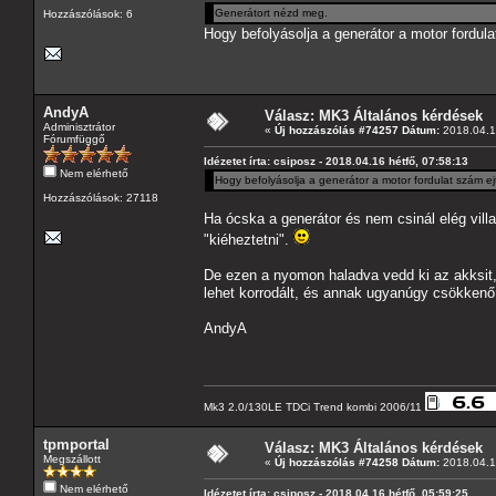
Generátort nézd meg.
Hozzászólások: 6
Hogy befolyásolja a generátor a motor fordula
AndyA
Válasz: MK3 Általános kérdések
Adminisztrátor
«
Új hozzászólás #74257 Dátum:
2018.04.16
Fórumfüggő
Idézetet írta: csiposz - 2018.04.16 hétfő, 07:58:13
Nem elérhető
Hogy befolyásolja a generátor a motor fordulat szám ejt
Hozzászólások: 27118
Ha ócska a generátor és nem csinál elég vill
"kiéheztetni".
De ezen a nyomon haladva vedd ki az akksit, 
lehet korrodált, és annak ugyanúgy csökkenő
AndyA
Mk3 2.0/130LE TDCi Trend kombi 2006/11
tpmportal
Válasz: MK3 Általános kérdések
Megszállott
«
Új hozzászólás #74258 Dátum:
2018.04.16
Nem elérhető
Idézetet írta: csiposz - 2018.04.16 hétfő, 05:59:25