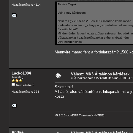
Tisztelt Tagok.
Hozzászólások: 4114
Volna egy kérdésem.
Nekem egy 2005-ös 2.0-es TDCi mondeo kombim van, és
fordulatot a motor úgy, hogy a gázpedál már el van e
Ez mitől lehet?
Minden érdemleges hozzá szólást szívesen fogadok, mer
Válaszaitokat hozzászólásaitokat előre is köszönöm.
Üdv. mindenkinek.
Mennyire marad fent a fordulatszám? 1500 ko
Lacko1984
Válasz: MK3 Általános kérdések
Törzstag
«
Új hozzászólás #74259 Dátum:
2018.04.16
Nem elérhető
Sziasztok!
A hátsó, alsó váltótartó bak hibájának mit a je
Hozzászólások: 923
köszi
Mk3 2.0tdci+DPF Titanium X (N7BB)
AndyA