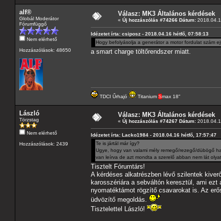
alf®
Válasz: MK3 Általános kérdések
Globál Moderátor
«
Új hozzászólás #74266 Dátum:
2018.04.16
Fórumfüggő
Idézetet írta: csiposz - 2018.04.16 hétfő, 07:58:13
Nem elérhető
Hogy befolyásolja a generátor a motor fordulat szám ejt
Hozzászólások: 48650
a smart charge töltőrendszer miatt.
TDCI Űrhajó
Titanium
S
max 18"
László
Válasz: MK3 Általános kérdések
Törzstag
«
Új hozzászólás #74267 Dátum:
2018.04.1
Nem elérhető
Idézetet írta: Lacko1984 - 2018.04.16 hétfő, 17:57:47
Te is jártál már így?
Hozzászólások: 2439
Ugye, hogy van valami mély remegő/rezegő/dübögő hang
van leírva de azt mondta a szerelő abban nem lát olyat
Tisztelt Fórumtárs!
A kérdéses alkatrészben lévő szilentek kiverő
karosszériára a sebváltón keresztül, ami ezt 
nyomatéktámot rögzítő csavarokat is. Az erős
üdvözítő megoldás.
Tisztelettel László!