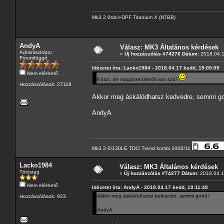
Mk3 2.0tdci+DPF Titanium X (N7BB)
AndyA
Válasz: MK3 Általános kérdések
Adminisztrátor
«
Új hozzászólás #74276 Dátum:
2018.04.1
Fórumfüggő
Idézetet írta: Lacko1984 - 2018.04.17 kedd, 19:00:05
Nem elérhető
Köszi, de magánterületről van szó!
Hozzászólások: 27118
Akkor meg áskálódhatsz kedvedre, semmi g
AndyA
Mk3 2.0/130LE TDCi Trend kombi 2006/11
Lacko1984
Válasz: MK3 Általános kérdések
Törzstag
«
Új hozzászólás #74277 Dátum:
2018.04.1
Nem elérhető
Idézetet írta: AndyA - 2018.04.17 kedd, 19:11:48
Akkor meg áskálódhatsz kedvedre, semmi gond!
Hozzászólások: 923
AndyA