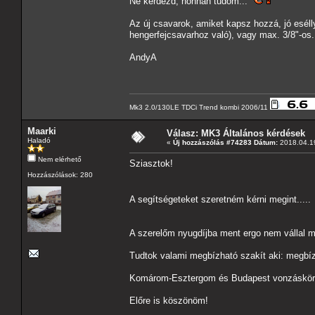
Ne kérdezd, honnan tudom...
Az új csavarok, amiket kapsz hozzá, jó eséll
hengerfejcsavarhoz való), vagy max. 3/8"-os.
AndyA
Mk3 2.0/130LE TDCi Trend kombi 2006/11
Maarki
Válasz: MK3 Általános kérdések
Haladó
«
Új hozzászólás #74283 Dátum:
2018.04.19
Nem elérhető
Sziasztok!
Hozzászólások: 280
A segítségeteket szeretném kérni megint....
A szerelőm nyugdíjba ment ergo nem vállal má
Tudtok valami megbízható szakít aki: megbízh
Komárom-Esztergom és Budapest vonzáskörz
Előre is köszönöm!