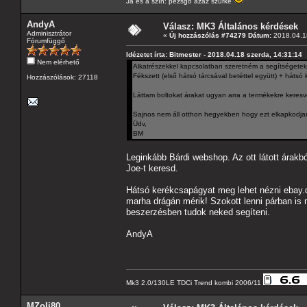
Ja és a szín: pezsgő azaz szürke
AndyA
Válasz: MK3 Általános kérdések
Adminisztrátor
«
Új hozzászólás #74279 Dátum:
2018.04.18
Fórumfüggő
Idézetet írta: Bitmester - 2018.04.18 szerda, 14:31:14
Nem elérhető
Alkatrészekkel kapcsolatban szeretném a segítségeteke
Fékszett (első hátsó tárcsával betéttel együtt) + háts
Hozzászólások: 27118
Láttam boltokat árakat ugyan arra a termékekre ker
Sajnos nem áll otthon hegyekben hogy ezt elkapkodja
Üdv,
BM
Leginkább Bárdi webshop. Az ott látott árak
Joe-t keresd.
Hátsó kerékcsapágyat meg lehet nézni ebay.de
marha drágán mérik! Szokott lenni párban is
beszerzésben tudok neked segíteni.
AndyA
Mk3 2.0/130LE TDCi Trend kombi 2006/11
MZoli80