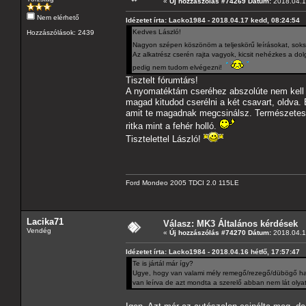
«
Új hozzászólás #74269 Dátum:
2018.04.1
Nem elérhető
Idézetet írta: Lacko1984 - 2018.04.17 kedd, 08:24:54
Kedves László!
Hozzászólások: 2439
Nagyon szépen köszönöm a teljeskörű leírásokat, soks
Az alkatrész cserén rajta vagyok, kicsit nehézkes a d
pedig nem tudom elvégezni!
Tisztelt fórumtárs!
A nyomatéktám cseréhez abszolúte nem kell s
magad kitudod cserélni a két csavart, oldva
amit te magadnak megcsinálsz. Természetesen
ritka mint a fehér holló.
Tisztelettel László!
Ford Mondeo 2005 TDCI 2.0 115LE
Lacika71
Válasz: MK3 Általános kérdések
Vendég
«
Új hozzászólás #74270 Dátum:
2018.04.1
Idézetet írta: Lacko1984 - 2018.04.16 hétfő, 17:57:47
Te is jártál már így?
Ugye, hogy van valami mély remegő/rezegő/dübögő hang
van leírva de azt mondta a szerelő abban nem lát olyat