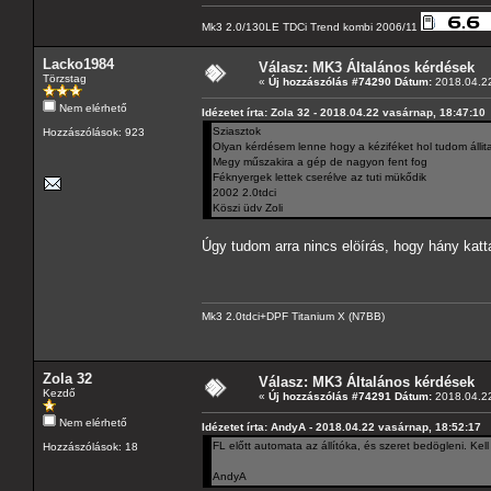
Mk3 2.0/130LE TDCi Trend kombi 2006/11
Lacko1984
Válasz: MK3 Általános kérdések
Törzstag
«
Új hozzászólás #74290 Dátum:
2018.04.22
Nem elérhető
Idézetet írta: Zola 32 - 2018.04.22 vasárnap, 18:47:10
Sziasztok
Hozzászólások: 923
Olyan kérdésem lenne hogy a kéziféket hol tudom állit
Megy műszakira a gép de nagyon fent fog
Féknyergek lettek cserélve az tuti mükődik
2002 2.0tdci
Köszi üdv Zoli
Úgy tudom arra nincs elöírás, hogy hány katta
Mk3 2.0tdci+DPF Titanium X (N7BB)
Zola 32
Válasz: MK3 Általános kérdések
Kezdő
«
Új hozzászólás #74291 Dátum:
2018.04.22
Nem elérhető
Idézetet írta: AndyA - 2018.04.22 vasárnap, 18:52:17
FL előtt automata az állítóka, és szeret bedögleni. Kell
Hozzászólások: 18
AndyA