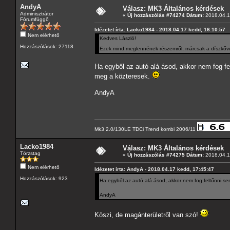
AndyA
Válasz: MK3 Általános kérdések
Adminisztrátor
«
Új hozzászólás #74274 Dátum:
2018.04.1
Fórumfüggő
Idézetet írta: Lacko1984 - 2018.04.17 kedd, 16:10:57
Nem elérhető
Kedves László!
Hozzászólások: 27118
Ezek mind meglennének részemről, márcsak a díszkőve
Ha egyből az autó alá ásod, akkor nem fog f
meg a közteresek.
AndyA
Mk3 2.0/130LE TDCi Trend kombi 2006/11
Lacko1984
Válasz: MK3 Általános kérdések
Törzstag
«
Új hozzászólás #74275 Dátum:
2018.04.1
Nem elérhető
Idézetet írta: AndyA - 2018.04.17 kedd, 17:45:47
Hozzászólások: 923
Ha egyből az autó alá ásod, akkor nem fog feltűnni s
AndyA
Köszi, de magánterületről van szó!