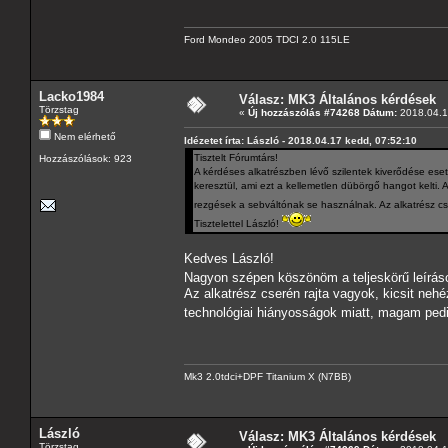
Ford Mondeo 2005 TDCI 2.0 115LE
Lacko1984
Válasz: MK3 Általános kérdések
Törzstag
«
Új hozzászólás #74268 Dátum:
2018.04.1
Nem elérhető
Idézetet írta: László - 2018.04.17 kedd, 07:52:10
Tisztelt Fórumtárs!
Hozzászólások: 923
A kérdéses alkatrészben lévő szilentek kiverődése eseté
keresztül, ami ezt a kellemetlen dübörgő hangot kelti. 
rezgések a sebváltónak se használnak. Az alkatrész c
Tisztelettel László!
Kedves László!
Nagyon szépen köszönöm a teljeskörű leírás
Az alkatrész cserén rajta vagyok, kicsit ne
technológiai hiányosságok miatt, magam ped
Mk3 2.0tdci+DPF Titanium X (N7BB)
László
Válasz: MK3 Általános kérdések
Törzstag