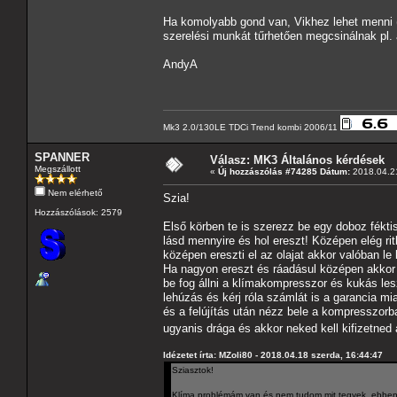
Ha komolyabb gond van, Vikhez lehet menni 
szerelési munkát tűrhetően megcsinálnak pl. 
AndyA
Mk3 2.0/130LE TDCi Trend kombi 2006/11
SPANNER
Válasz: MK3 Általános kérdések
Megszállott
«
Új hozzászólás #74285 Dátum:
2018.04.21
Nem elérhető
Szia!
Hozzászólások: 2579
Első körben te is szerezz be egy doboz fékti
lásd mennyire és hol ereszt! Középen elég r
középen ereszti el az olajat akkor valóban le
Ha nagyon ereszt és ráadásul középen akkor a
be fog állni a klímakompresszor és kukás lesz!
lehúzás és kérj róla számlát is a garancia mi
és a felújítás után nézz bele a kompresszorba
ugyanis drága és akkor neked kell kifizetned 
Idézetet írta: MZoli80 - 2018.04.18 szerda, 16:44:47
Sziasztok!
Klíma problémám van és nem tudom mit tegyek, ebben k