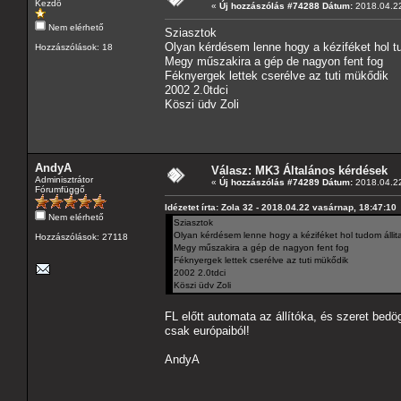
Kezdő
«
Új hozzászólás #74288 Dátum:
2018.04.22
Nem elérhető
Sziasztok
Olyan kérdésem lenne hogy a kéziféket hol tu
Hozzászólások: 18
Megy műszakira a gép de nagyon fent fog
Féknyergek lettek cserélve az tuti mükődik
2002 2.0tdci
Köszi üdv Zoli
AndyA
Válasz: MK3 Általános kérdések
Adminisztrátor
«
Új hozzászólás #74289 Dátum:
2018.04.22
Fórumfüggő
Idézetet írta: Zola 32 - 2018.04.22 vasárnap, 18:47:10
Nem elérhető
Sziasztok
Olyan kérdésem lenne hogy a kéziféket hol tudom állit
Hozzászólások: 27118
Megy műszakira a gép de nagyon fent fog
Féknyergek lettek cserélve az tuti mükődik
2002 2.0tdci
Köszi üdv Zoli
FL előtt automata az állítóka, és szeret bedög
csak európaiból!
AndyA