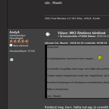
üdv.: Maarki
2001 Ford Mondeo 2.0 16V Ghia, 145LE, Kombi
AndyA
Válasz: MK3 Általános kérdések
Adminisztrátor
«
Új hozzászólás #74284 Dátum:
2018.04.19
Fórumfüggő
Idézetet írta: Maarki - 2018.04.19 csütörtök, 09:58:15
Nem elérhető
Sziasztok!
Hozzászólások: 27118
A segítségeteket szeretném kérni megint.....
A szerelőm nyugdíjba ment ergo nem vállal már javítást
Tudtok valami megbízható szakít aki: megbízható, jól d
Komárom-Esztergom és Budapest vonzáskörzete játszi
Előre is köszönöm!
üdv.: Maarki
Kérdezd meg Joe-t, hátha tud egy jó szerel